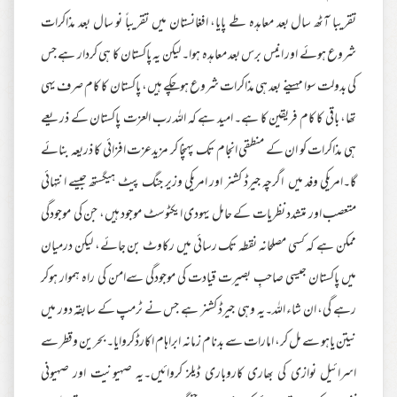
تقریبا آٹھ سال بعد معاہدہ طے پایا، افغانستان میں تقریباً نو سال بعد مذاکرات
شروع ہوئے اور انیس برس بعد معاہدہ ہوا۔ لیکن یہ پاکستان کا ہی کردار ہے جس
کی بدولت سوا مہینے بعد ہی مذاکرات شروع ہوچکے ہیں، پاکستان کا کام صرف یہی
تھا، باقی کا کام فریقین کا ہے۔ امید ہے کہ اللہ رب العزت پاکستان کے ذریعے
ہی مذاکرات کو ان کے منطقی انجام تک پہنچا کر مزیدعزت افزائی کا ذریعہ بنائے
گا۔امریکی وفد میں اگرچہ جیرڈ کشنر اور امریکی وزیر جنگ پیٹ ہیگستھ جیسے انتہائی
متعصب اور متشدد نظریات کے حامل یہودی ایکٹوسٹ موجود ہیں، جن کی موجودگی
ممکن ہے کہ کسی مصلحانہ نقطہ تک رسائی میں رکاوٹ بن جائے، لیکن درمیان
میں پاکستان جیسی صاحبِ بصیرت قیادت کی موجودگی سےامن کی راہ ہموار ہوکر
رہے گی، ان شاء اللہ۔یہ وہی جیرڈ کشنر ہے جس نے ٹرمپ کے سابقہ دور میں
نیتن یاہو سے مل کر، امارات سے بدنام زمانہ ابراہام اکارڈکروایا۔ بحرین وقطر سے
اسرائیل نوازی کی بھاری کاروباری ڈیلز کروائیں۔یہ صہیونیت اور صہیونی