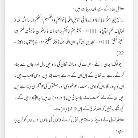
=اہلِ جہاد کے لیے بلند درجات ہیں :
﴿اَلَّذِيْنَ اٰمَنُوْا وَ هَاجَرُوْا وَ جٰهَدُوْا فِيْ سَبِيْلِ اللّٰهِ بِاَمْوَالِهِمْ وَ اَنْفُسِهِمْ اَعْظَمُ دَرَجَةً عِنْدَ اللّٰهِ وَ
اُولٰٓىِٕكَ هُمُ الْفَآىِٕزُوْنَ۠۰۰۲۰ يُبَشِّرُهُمْ رَبُّهُمْ بِرَحْمَةٍ مِّنْهُ وَ رِضْوَانٍ وَّ جَنّٰتٍ لَّهُمْ فِيْهَا
نَعِيْمٌ مُّقِيْمٌۙ۰۰۲۱ خٰلِدِيْنَ فِيْهَاۤ اَبَدًا اِنَّ اللّٰهَ عِنْدَهٗۤ اَجْرٌ عَظِيْمٌ۰۰۲۲﴾[التوبة: 20 -
22]
’’جو لوگ ایمان لائے ، ہجرت کی اوراللہ تعالیٰ کی راہ میں مال اور جان سے جہاد
کرتے رہے اللہ تعالیٰ کے ہاں ان کے درجے بہت بلند ہیں، وہی کامیاب ہیں۔
ان کا پروردگا ران کو اپنی رحمت ، خوشنودی اور بہشتوں کی خوشخبری دیتا ہے جن
میں ان کے لئے نعمت ہائے جاویدانی ہیں (اور وہ )ان میں ابد الآباد رہیں گے ۔
کچھ شک نہیں کہ اللہ تعالیٰ کے ہاں بڑا اجر(تیار)ہے۔‘‘
=اللہ تعالیٰ نے اپنے راستے میں قتال کرنے والوں کی جانوں اور مالوں کو خرید لیا
ہے: