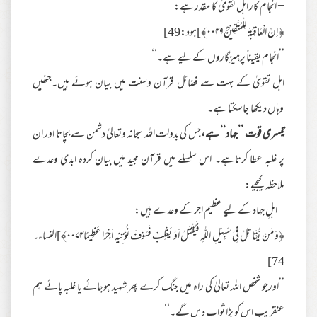
= انجام کار اہل تقویٰ کا مقدر ہے:
﴿ اِنَّ الْعَاقِبَةَ لِلْمُتَّقِيْنَؒ۰۰۴۹﴾]هود:49]
’’انجام یقیناً پرہیزگاروں کے لیے ہے۔‘‘
اہل تقویٰ کے بہت سے فضائل قرآن وسنت میں بیان ہوئے ہیں۔جنھیں
وہاں دیکھا جاسکتا ہے۔
تیسری قوت ’’جہاد‘‘ ہے،
جس کی بدولت اللہ سبحانہ وتعالیٰ دشمن سے بچاتا اور ان
پر غلبہ عطا کرتاہے۔ اس سلسلے میں قرآن مجید میں بیان کردہ ابدی وعدے
ملاحظہ کیجیے:
=اہلِ جہاد کے لیے عظیم اجر کے وعدے ہیں:
﴿وَ مَنْ يُّقَاتِلْ فِيْ سَبِيْلِ اللّٰهِ فَيُقْتَلْ اَوْ يَغْلِبْ فَسَوْفَ نُؤْتِيْهِ اَجْرًا عَظِيْمًا۰۰۷۴﴾]النساء۔
74]
’’اورجو شخص اللہ تعالیٰ کی راہ میں جنگ کرے پھر شہید ہوجائے یا غلبہ پائے ہم
عنقریب اس کو بڑا ثواب دیں گے۔‘‘