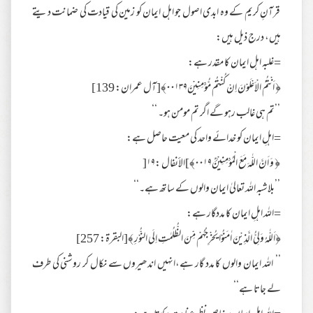
قرآنِ کریم کے وہ ابدی اصول جو اہل ایمان کو زمین کی قیادت کی ضمانت دیتے
ہیں، درج ذیل ہیں:
=غلبہ اہل ایمان کا مقدر ہے:
﴿ اَنْتُمُ الْاَعْلَوْنَ اِنْ كُنْتُمْ مُّؤْمِنِيْنَ۰۰۱۳۹﴾[آل عمران: 139]
’’تم ہی غالب رہو گے اگر تم مومن ہو۔ ‘‘
=اہلِ ایمان کو خدائے واحد کی معیت حاصل ہے:
﴿ وَ اَنَّ اللّٰهَ مَعَ الْمُؤْمِنِيْنَؒ۰۰۱۹﴾]الأنفال :۱۹[
’’بلاشبہ اللہ تعالیٰ ایمان والوں کے ساتھ ہے۔‘‘
=اللہ اہلِ ایمان کا مددگار ہے:
﴿اَللّٰهُ وَلِيُّ الَّذِيْنَ اٰمَنُوْا يُخْرِجُهُمْ مِّنَ الظُّلُمٰتِ اِلَى النُّوْرِ ﴾[البقرة: 257]
’’ اللہ ایمان والوں کا مدد گار ہے،انہیں اندھیروں سے نکال کر روشنی کی طرف
لے جاتا ہے‘‘