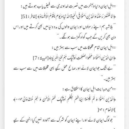
=اہلِ ایمان دنیا وآخرت میں نصرتِ خداوندی سے فیض یاب ہوتے ہیں:
﴿اِنَّا لَنَنْصُرُ رُسُلَنَا وَ الَّذِيْنَ اٰمَنُوْا فِي الْحَيٰوةِ الدُّنْيَا وَ يَوْمَ يَقُوْمُ الْاَشْهَادُ﴾ ] غافر:51[
’’ بلاشبہ ہم اپنے رسولوں اور ایمان والوں کی مدد دنیا میں بھی کرتے ہیں اور اس
دن بھی کریں گے جب گواہ کھڑے ہونگے۔‘‘
=اہلِ ایمان تمام مخلوقات میں سب سے بہتر ہیں:
﴿اِنَّ الَّذِيْنَ اٰمَنُوْا وَ عَمِلُوا الصّٰلِحٰتِ اُولٰٓىِٕكَ هُمْ خَيْرُ الْبَرِيَّةِ﴾ [البينة: 7]
’’ بے شک جو ایمان لائے اور صالح عمل کیے یہی مخلوقات میں سے سب سے
بہتر ہیں۔‘‘
=امن وہدایت اہلِ ایمان کا استحقاق ہے:
﴿اَلَّذِيْنَ اٰمَنُوْا وَ لَمْ يَلْبِسُوْۤا اِيْمَانَهُمْ بِظُلْمٍ اُولٰٓىِٕكَ لَهُمُ الْاَمْنُ وَ هُمْ مُّهْتَدُوْنَؒ۰۰۸۲﴾
]الانعام:۸۲[
’’ جو لوگ ایمان لائے اور اپنے ایمان کو شرک سے آلودہ نہیں کیا انہی کے لیے