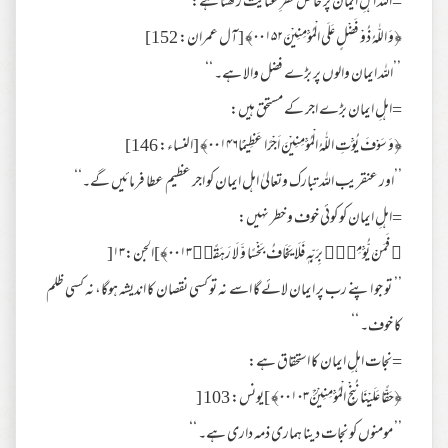
=اللہ اہلِ ایمان پر خاص نظرِ عنایت رکھتا ہے:
﴿وَ اللّٰهُ ذُوْ فَضْلٍ عَلَى الْمُؤْمِنِيْنَ۰۰۱۵۲﴾ [آل عمران: 152]
’’اللہ ایمان والوں پر بڑے فضل والا ہے۔ ‘‘
=اہلِ ایمان بڑے اجر کے مستحق ہیں:
﴿وَ سَوْفَ يُؤْتِ اللّٰهُ الْمُؤْمِنِيْنَ اَجْرًا عَظِيْمًا۰۰۱۴۶﴾ [النساء: 146]
’’اور عنقریب اللہ تبارک وتعالیٰ اہل ایمان کو اجر عظیم عطا فرمائیں گے۔‘‘
=اہلِ ایمان کو کوئی خوف و خطر نہیں:
﴿ فَمَنْ يُّؤْمِنْۢ بِرَبِّهٖ فَلَا يَخَافُ بَخْسًا وَّ لَا رَهَقًاۙ۰۰۱۳﴾]الجن:۱۳[
’’ تو جو اپنے رب پر ایمان لائے گا اسے نہ تو کسی نقصان کا اندیشہ ہوگا، نہ کسی ظلم
کا خوف۔ ‘‘
=نجات اہلِ ایمان کا استحقاق ہے:
﴿حَقًّا عَلَيْنَا نُنْجِ الْمُؤْمِنِيْنَؒ۰۰۱۰۳﴾ ]یونس: 103 [
’’ مومنوں کو نجات دینا ہماری ذمہ داری ہے۔ ‘‘