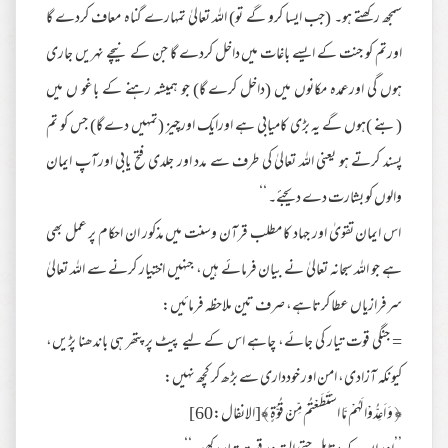
سمجھ رکھتے ہو۔ (جب ایسا کرو گے تو) اللہ تعالیٰ تمہارے گناہ معاف کردے گا
اورتم کو جنت کے ایسے باغات میں داخل کردے گا جن کے نیچے نہریں جاری
ہوں گی اورعمدہ مکانوں میں (داخل کرے گا) جو ہمیشہ رہنے کے باغو ں میں
(بنے )ہوں گے یہ بڑی کامیابی ہے اورایک اورچیز (تمہیں دے گا) جس کو تم
پسند کرتے ہو یعنی اللہ تعالیٰ کی طرف سے مدد اور جلدی فتح یابی اورآپ ایمان
والوں کو بشارت دے دیجئے۔ ‘‘
اس ایمان تقویٰ اور جہاد کا مطلب قرآن وسنت میں مذکور ان احکام پر عمل بھی
ہے جو اللہ سبحانہ تعالیٰ نے بیان فرمائے ہیں، جنہیں اختیار کرنے سے اللہ تعالیٰ
سرفرازیاں عطا کرتاہے، صرف تین ملاحظہ فرمائیں:
= جنگی قوت تیار کی جائے، چاہے اس کے لیے پیٹ پر پتھر ہی باندھنا پڑیں،
کیونکہ آزادی، امن اور خودداری سے بڑھ کر کچھ نہیں:
﴿ وَ اَعِدُّوْا لَهُمْ مَّا اسْتَطَعْتُمْ مِّنْ قُوَّةٍ ﴾[الانفال:60]