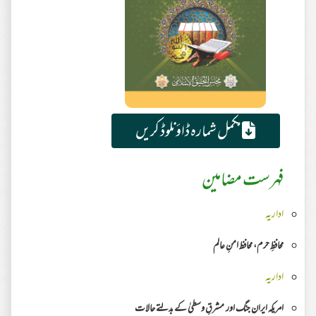
مکمل شمارہ ڈاؤنلوڈ کریں
فہرست مضامین
اداریہ
محافظِ حرم، محافظ امنِ عالم
اداریہ
امریکہ ایران جنگ اور مشرقِ وسطیٰ کے بدلتے حالات