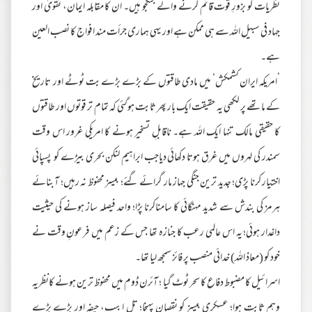
نظریات کو بزورِ قوت قائم کرنے والے جنگجو ہیں۔ ان کا مقابلہ ایمان، تقویٰ اور
جہاد فی سبیل اللہ سے ہی ممکن ہے اور یہی ہماری جرأت مند افواج کا نصب العین
ہے۔
’امریکہ ایران کشمکش‘ میں مادی طاقتوں کے بڑے بڑے بت ٹوٹے اور تاریخ
کے ماتھے پر لکھی یہ حقیقت ایک بار پھر ثابت ہوگئی کہ تمام تر قوتوں اور طاقتوں
کا حقیقی مالک تنہا ایک اللہ ہے۔ ناقابلِ تسخیر ہونے کا امریکی غرور اس وقت
سمندر کی لہروں میں غرق ہوتا دکھائی دیاجب ابراہیم لنکن بحری بیڑے کو پسپائی
اختیار کرنا پڑی؛ جدید ترین جنگی جہاز مار گرائے گئے؛ بیسز محفوظ نہ رہیں؛ آبنائے
ہرمز کی بندش سے شدید مہنگائی کا سامناکرنا پڑا؛ واحد فیصلہ ساز ہونے کی حیثیت
داغدار ہوئی؛ یہ اس عالمی رعب کا جنازہ تھا جس کے زعم میں فرعونِ وقت نے
خود کو (معاذ اللہ) خدائی منصب پر فائز سمجھ لیا تھا۔
اسرائیل کا مضبوط دفاع کا سحر ٹوٹ گیا ؛ آئرن ڈوم میں محفوظ ترین ہونے کانظریہ
وہم ثابت ہوا؛ عسکری بیسز کو نقصان پہنچا؛ تل ابیب، حیفہ اور بڑے بڑے