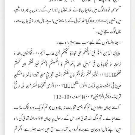
’’مومن تو وہ لوگ ہیں جو ایمان لائے اللہ تعالیٰ پر اور اس کے رسول پر پھر وہ شبہے
میں نہیں پڑے اور جہاد کیا اللہ تعالیٰ کے راستے میں اپنے مال اوراپنی جان سے،
یہی لوگ سچے ہیں۔‘‘
=جہادانسانوں کے لیے سب سے بہتر راہ ہے:
﴿يٰۤاَيُّهَا الَّذِيْنَ اٰمَنُوْا هَلْ اَدُلُّكُمْ عَلٰى تِجَارَةٍ تُنْجِيْكُمْ مِّنْ عَذَابٍ اَلِيْمٍ۰۰۱۰تُؤْمِنُوْنَ بِاللّٰهِ وَ
رَسُوْلِهٖ وَ تُجَاهِدُوْنَ فِيْ سَبِيْلِ اللّٰهِ بِاَمْوَالِكُمْ وَ اَنْفُسِكُمْ ذٰلِكُمْ خَيْرٌ لَّكُمْ اِنْ كُنْتُمْ
تَعْلَمُوْنَۙ۰۰۱۱يَغْفِرْ لَكُمْ ذُنُوْبَكُمْ وَ يُدْخِلْكُمْ جَنّٰتٍ تَجْرِيْ مِنْ تَحْتِهَا الْاَنْهٰرُ وَ مَسٰكِنَ
طَيِّبَةً فِيْ جَنّٰتِ عَدْنٍ ذٰلِكَ الْفَوْزُ الْعَظِيْمُۙ۰۰۱۲وَ اُخْرٰى تُحِبُّوْنَهَا نَصْرٌ مِّنَ اللّٰهِ وَ فَتْحٌ
قَرِيْبٌ وَ بَشِّرِ الْمُؤْمِنِيْنَ۰۰۱۳﴾[الصف: 10 - 13]
’’اے ایمان والو! میں تم کو ایسی تجارت نہ بتادوں جو تم کوایک درد ناک عذاب
سے بچالے ۔ تم لوگ اللہ تعالیٰ اوراس کے رسول پر ایمان لاؤ اور اللہ تعالیٰ کی راہ
میں اپنے مال اورجان سے جہاد کرو، یہ تمہارے حق میں بہت بہتر ہے، اگر تم