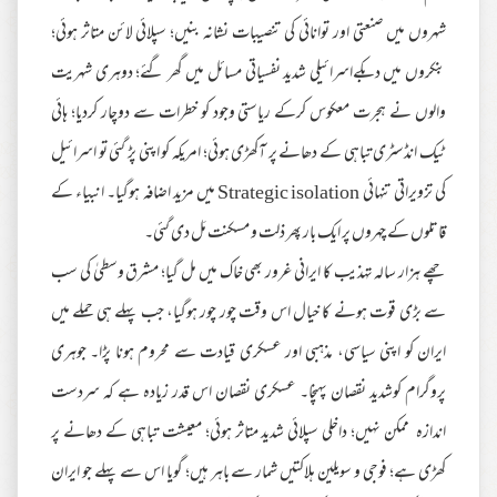
شہروں میں صنعتی اور توانائی کی تنصیبات نشانہ بنیں؛ سپلائی لائن متاثر ہوئی؛
بنکروں میں دبکےاسرائیلی شدید نفسیاتی مسائل میں گھر گئے؛ دوہری شہریت
والوں نے ہجرت معکوس کرکے ریاستی وجود کو خطرات سے دوچار کردیا؛ ہائی
ٹیک انڈسٹری تباہی کے دھانے پر آکھڑی ہوئی؛ امریکہ کو اپنی پڑ گئی تو اسرائیل
کی تزویراتی تنہائی Strategic isolation میں مزید اضافہ ہوگیا۔ انبیاء کے
قاتلوں کے چہروں پر ایک بار پھر ذلت و مسکنت مَل دی گئی۔
چھے ہزار سالہ تہذیب کا ایرانی غرور بھی خاک میں مل گیا؛ مشرق وسطیٰ کی سب
سے بڑی قوت ہونے کا خیال اس وقت چور چور ہوگیا، جب پہلے ہی حملے میں
ایران کو اپنی سیاسی، مذہبی اور عسکری قیادت سے محروم ہونا پڑا۔ جوہری
پروگرام کوشدید نقصان پہنچا۔ عسکری نقصان اس قدر زیادہ ہے کہ سردست
اندازہ ممکن نہیں؛ داخلی سپلائی شدید متاثر ہوئی؛ معیشت تباہی کے دھانے پر
کھڑی ہے؛ فوجی و سویلین ہلاکتیں شمار سے باہر ہیں؛ گویا اس سے پہلے جو ایران