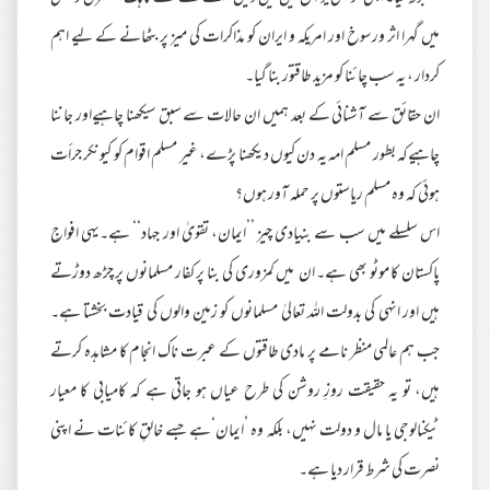
میں گہرا اثر ورسوخ اور امریکہ و ایران کو مذاکرات کی میز پر بٹھانے کے لیے اہم
کردار ، یہ سب چائنا کو مزید طاقتور بنا گیا۔
ان حقائق سے آشنائی کے بعد ہمیں ان حالات سے سبق سیکھنا چاہیےاور جاننا
چاہیےکہ بطور مسلم امہ یہ دن کیوں دیکھنا پڑے، غیر مسلم اقوام کو کیونکر جرأت
ہوئی کہ وہ مسلم ریاستوں پر حملہ آور ہوں؟
اس سلسلے میں سب سے بنیادی چیز ’’ایمان، تقویٰ اور جہاد‘‘ ہے۔یہی افواجِ
پاکستان کا موٹو بھی ہے۔ ان میں کمزوری کی بنا پر کفار مسلمانوں پر چڑھ دوڑتے
ہیں اور انہی کی بدولت اللہ تعالیٰ مسلمانوں کو زمین والوں کی قیادت بخشتا ہے۔
جب ہم عالمی منظر نامے پر مادی طاقتوں کے عبرت ناک انجام کا مشاہدہ کرتے
ہیں، تو یہ حقیقت روزِ روشن کی طرح عیاں ہو جاتی ہے کہ کامیابی کا معیار
ٹیکنالوجی یا مال و دولت نہیں، بلکہ وہ ’ایمان‘ہے جسے خالقِ کائنات نے اپنی
نصرت کی شرط قرار دیا ہے۔