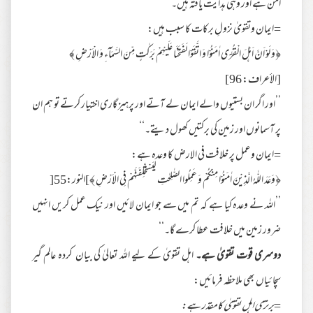
امن ہے اور وہی ہدایت یافتہ ہیں۔
=ایمان وتقویٰ نزولِ برکات کا سبب ہیں:
﴿وَ لَوْ اَنَّ اَهْلَ الْقُرٰۤى اٰمَنُوْا وَ اتَّقَوْا لَفَتَحْنَا عَلَيْهِمْ بَرَكٰتٍ مِّنَ السَّمَآءِ وَ الْاَرْضِ ﴾
[الأعراف: 96]
’’اور اگر ان بستیوں والے ایمان لے آتے اور پرہیز گاری اختیار کرتے تو ہم ان
پر آسمانوں اور زمین کی برکتیں کھول دیتے۔‘‘
=ایمان وعمل پر خلافت فی الارض کا وعدہ ہے:
﴿وَعَدَ اللّٰهُ الَّذِيْنَ اٰمَنُوْا مِنْكُمْ وَ عَمِلُوا الصّٰلِحٰتِ لَيَسْتَخْلِفَنَّهُمْ فِي الْاَرْضِ ﴾]النور:55[
’’اللہ نے وعدہ کیا ہے کہ تم میں سے جو ایمان لائیں اور نیک عمل کریں انہیں
ضرور زمین میں خلافت عطا کرے گا۔‘‘
دوسری قوت تقویٰ ہے۔
اہل تقویٰ کے لیے اللہ تعالیٰ کی بیان کردہ عالم گیر
سچائیاں بھی ملاحظہ فرمائیں:
=
برتری اہل تقویٰ کا مقدر ہے: