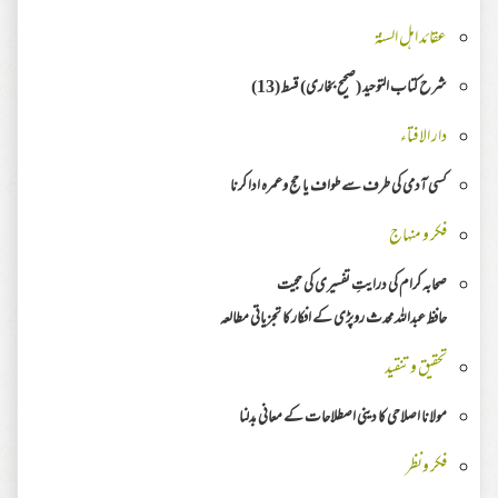
عقائد اہل السنۃ
شرح كتاب التوحيد (صحيح بخاری) قسط (13)
دار الافتاء
کسی آدمی کی طرف سے طواف یا حج وعمرہ ادا کرنا
فکر و منہاج
صحابہ کرام کی درایتِ تفسیری کی حجیت
حافظ عبداللہ محدث روپڑی کے افکار کا تجزیاتی مطالعہ
تحقیق وتنقید
مولانا اصلاحی کا دینی اصطلاحات کے معانی بدلنا
فکر ونظر