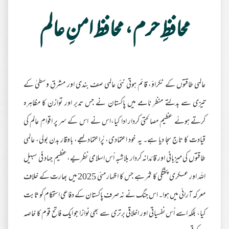
محافظِ حرم، محافظ امنِ عالم
عالمی طاقتوں کے ٹکراؤ، قائم ہوتی نئی عالمی صف بندی اور مشرقِ وسطیٰ کے
تیزی سے بدلتے منظر نامے میں پاکستان نے جس تدبر اور توازن کا مظاہرہ
کرتے ہوئے عظیم مصالحتی کردار ادا کیا،اس نے اس کے سر پر اقوامِ عالم کی
قیادت کا تاج سجا دیا ہے۔ یہ خود اعتمادی، پُراعتماد لہجے، باوقار بدن بولی، عالمی
طاقتوں کی میزبانی اور قائدانہ کردار بلاشبہ اُس اسلامی نظریے،عظیم جہاد فی سبیل
اللہ اور عسکری پختگی کا ثمر ہے جس کا اظہار مئی 2025 میں بھارت کے خلاف
معرکہ آرائی میں ہوا۔ اس جنگ نے نہ صرف پاکستان کے دفاعی استحکام کو ثابت
کیا، بلکہ اسے اُس نفسیاتی اور اخلاقی برتری سے بھی نوازا جو ایک فاتح قوم کا خاصہ