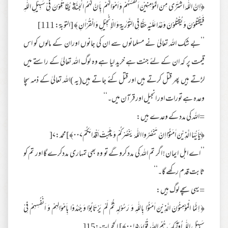
﴿اِنَّ اللّٰهَ اشْتَرٰى مِنَ الْمُؤْمِنِيْنَ اَنْفُسَهُمْ وَ اَمْوَالَهُمْ بِاَنَّ لَهُمُ الْجَنَّةَؕ يُقَاتِلُوْنَ فِيْ سَبِيْلِ اللّٰهِ
فَيَقْتُلُوْنَ وَ يُقْتَلُوْنَ وَعْدًا عَلَيْهِ حَقًّا فِي التَّوْرٰىةِ وَ الْاِنْجِيْلِ وَ الْقُرْاٰنِ ﴾ [التوبة: 111]
’’بے شک اللہ تعالیٰ نے مسلمانوں سے ان کی جانوں اوران کے مالوں کو اس
قیمت پر کہ ان کے لئے جنت ہے خرید لیا ہے وہ لوگ اللہ تعالیٰ کے راستے میں
لڑتے ہیں پھر قتل کرتے ہیں اورقتل کئے جاتے ہیں(یہ )اللہ تعالیٰ کے ذمہ سچا
وعدہ ہے تورات اور انجیل اورقرآن میں۔‘‘
=اللہ کی مدد کے وعدے ہیں:
﴿يٰۤاَيُّهَا الَّذِيْنَ اٰمَنُوْۤا اِنْ تَنْصُرُوا اللّٰهَ يَنْصُرْكُمْ وَ يُثَبِّتْ اَقْدَامَكُمْ۰۰۷﴾]محمد:۷[
’’اے اہل ایمان ! اگر تم اللہ کی مدد کرو گے تو وہ بھی تمہاری مددکرے گا اور تم کو
ثابت قدم رکھے گا۔‘‘
=یہی سچے لوگ ہیں:
﴿ اِنَّمَا الْمُؤْمِنُوْنَ الَّذِيْنَ اٰمَنُوْا بِاللّٰهِ وَ رَسُوْلِهٖ ثُمَّ لَمْ يَرْتَابُوْا وَ جٰهَدُوْا بِاَمْوَالِهِمْ وَ اَنْفُسِهِمْ فِيْ
سَبِيْلِ اللّٰهِ اُولٰٓىِٕكَ هُمُ الصّٰدِقُوْنَ۰۰۱۵﴾] الحجرات:15[