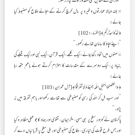
’’اور ان کے مقابل حتی المقدور قوت تیار رکھو۔‘‘
= بلند وبالا عمارتوں وغیرہ پر مال خرچ کرنے کے بجائے دفاع کو مضبوط کیا
جائے:
﴿ خُذُوْا حِذْرَكُمْ ﴾ [النساء: 102]
’’اپنے بچاؤ کا سامان تھامے رکھو۔‘‘
= صفوں میں اتحاد رکھا جائے، ایک کلمے، ایک قرآن، ایک نبی اور ایک قبلے کی
بنیاد پر، ایک دوسرے کے مقدسات کا احترام کرتے ہوئے باھم متحد رہا
جائے:
﴿ وَ اعْتَصِمُوْا بِحَبْلِ اللّٰهِ جَمِيْعًا وَّ لَا تَفَرَّقُوْا﴾ [آل عمران: 103]
’’اور سب مل کر اللہ کی رسی کو مضبوطی سے تھامے رکھو اور باہم تفرقہ میں نہ
پڑو۔‘‘
پاکستان نے کمزور سطح پر ہی سہی، مگر ایمان، تقویٰ اور جہاد کا جو عملی مظاہرہ کیا
اور جس طرح قوت کی تیاری، دفاع کی مضبوطی اور ملی سطح پر قربانیاں دے کر