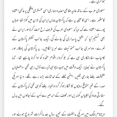
ہوا کرتی ہے۔
سعودی عرب کے ساتھ حالیہ دفاعی معاہدہ ہماری اسی عسکری پختگی پر عالمی اعتماد
کا مظہر ہے۔ اسی کا نتیجہ یہ ہے کہ پاکستان جہاں ایران کی تائید میں کھڑا تھا، وہاں
پورے اعتماد سے کہہ دیا کہ سعودی عرب کی طرف رُخ مت کرنا اور ایران نے
بھی تسلیم کیا کہ مکمل پاسداری کی جائے گی۔ایک جانب تشکر پاکستان کے
نعرے، دوسری جانب ممنونیت سے لبریز نگاہیں۔ یہ پاکستان کی باوقار اور
کامیاب سفارتکاری ہی ہے کہ جو کردار اقوامِ متحدہ کو ادا کرنا چاہیے تھا، تنہا
پاکستان نے نبھایا۔ ایک وقت میں جب مایوسی ڈیرے ڈال رہی تھی ،دھمکیاں
حقیقت بننے جارہی تھیں، ایٹمی حملے کے خدشات بڑھ رہے تھے، دنیا امریکی
صدر کے غیر متوقع رویوں کا شکار ہوکر گرد وغبار بننے کو ہی تھی کہ پاکستان کے
سفارتی جہاد کی بجلیاں کوندیں اور خوف کے اندھیرے اُمید کے اُجالوں میں بدل
گئے۔
ویتنام جنگ میں امریکی مداخلت کے تین سال بعد مذاکرات شروع ہوئے اور