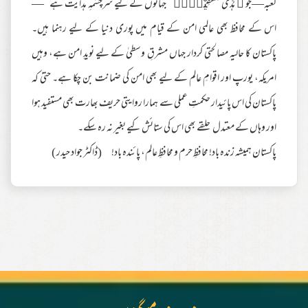
کعبہ—جو ﴿ هُدًى لِّلْمُتَّقِيْنَ۠﴾’’ جہانوں کے لیے سرچشمہِ ہدایت ہے‘‘—
اس کے محافظ بھی عالمی امن کے قیام میں پوری دنیا کے لیے رہنما ہیں۔
پاکستان کا حالیہ مصالحتی کردار جہاں مشرقِ وسطیٰ کے لیے نویدِ امن ہے، وہیں
امریکہ، یورپ اور اقوامِ عالم کے لیے بھی امن کی ضمانت بن چکا ہے۔ حتیٰ کہ
پاکستان کی اس پائیدار حکمتِ عملی سے ہمارا روایتی حریف بھارت بھی مستفید ہوا
اور وہاں کے معتدل حلقے بھی اس کی ستائش کیے بغیر نہ رہ سکے۔
پاکستان ہمیشہ زندہ باد! محافظِ حرم و محافظِ عالم، پائندہ باد! (ڈاکٹر جواد حیدر )