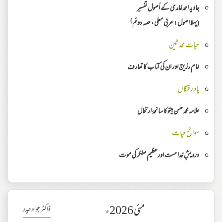
جاوید احمدغامدی کے اُصول تفسیر
)
(پہلا اصول: عربی معلی ، حصہ دوئم
حیات محدثین
امام رزینؒ اور ان کی کتاب کا تعارف
یاد رفتگاں
علامہ محمد حسن ہیتو کا سانحۂ ارتحال
سوانح حیات
درویشِ خدا مست اورعظیم مفکر کی موت
مئی 2026ء
ڈاکٹر جواد حیدر