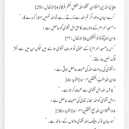
﴿يٰۤاَيُّهَا الَّذِيْنَ اٰمَنُوْۤا اِنْ تَتَّقُوا اللّٰهَ يَجْعَلْ لَّكُمْ فُرْقَانًا ﴾ [الأنفال: 29]
’’اے ایمان والو! اگر تم اللہ سے ڈرتے رہے تو اللہ تمہیں ممتاز کردے گا۔‘‘
=مسجد الحرام کے ولایت کا حق اہل تقوی ٰکو حاصل ہے:
﴿ اِنْ اَوْلِيَآؤُهٗۤ اِلَّا الْمُتَّقُوْنَ﴾[ الانفال:۳۴]
’’اس (مسجد الحرام) کے متولی تو صرف تقویٰ والے ہیں لیکن ان میں سے اکثر
لوگ نہیں جانتے۔ ‘‘
=تقویٰ کی بدولت اللہ کی محبت حاصل ہوتی ہے:
﴿اِنَّ اللّٰهَ يُحِبُّ الْمُتَّقِيْنَ۰۰۴ ﴾ ]التوبة:4 [
’’بلاشبہ اللہ اہل تقویٰ سے محبت کرتا ہے۔ ‘‘
=اہل تقویٰ کو اللہ سبحانہ تعالیٰ کی معیت حاصل ہے:
﴿ وَ اعْلَمُوْۤا اَنَّ اللّٰهَ مَعَ الْمُتَّقِيْنَ۰۰۳۶﴾] التوبة:36 [
’’اور جان لو کہ بیشک اللہ تقویٰ والوں کے ساتھ ہے۔‘‘