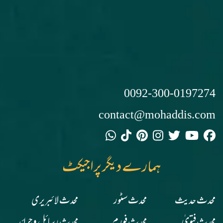
0092-300-0197274
contact@mohaddis.com
ہمارے دیگر پراجیکٹ
محدث حدیث
محدث سٹور
محدث لائبریری
محدث فتویٰ
محدث فورم
محدث رسائل وجرائد