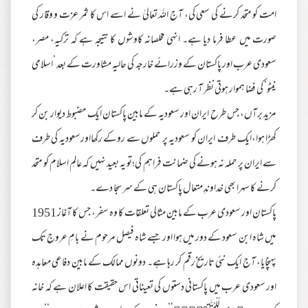
امت کو متحد کرنے کی سعی کی، آج اللہ تعالیٰ نے اسے اس کا ثمر عزت و وقار کی
صورت میں عطا فرما دیا ہے۔ انہی مخلصانہ کاوشوں کا نتیجہ ہے کہ ترکیہ، مصر،
سعودی عرب اور پاکستان کے وزرائے خارجہ کی حالیہ مشاورت کے بعد ’اسلامی
نیٹو‘ کی فضا ہموار ہوتی نظر آ رہی ہے۔
مزید برآں، جس طرح ایران اور سعودیہ کے مابین پاکستان ایک مضبوط دیوار بن کر
کھڑا ہوا،ایک طرف ایران کو سعودیہ پر حملوں سے روکے رکھااورسعودیہ کی طرف
سے ایران پر حملہ نہ ہونے کی ضمانت فراہم کی؛تو یہ بعید نہیں کہ عالمِ اسلام کو متحد
کرنے کا سہرا بھی خداوندِ متعال پاکستان ہی کے سر سجا دے۔
پاکستان اور سعودی عرب کے مابین مثالی تعلقات کا وہ سفر، جس کا آغاز 1951
میں شاہ ابن سعود کے دور میں ہوا اور جسے شاہ فیصل مرحوم نے بامِ عروج تک
پہنچایا، آج ایک نئی تاریخ رقم کر رہا ہے۔ دونوں ممالک کے مابین دفاعی معاہدہ
اور سعودی عرب میں پاکستانی دستوں کی تعیناتی اس حقیقت کا اعلان ہے کہ خانہ