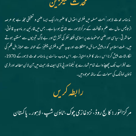
محدث میگزین
’ماہنامہ محدث لاہور‘ امت مسلمہ میں فکری اعتدال کا علمبردار ایک ایسا علمی و تحقیقی مجلّہ ہے جو عرصہ
اڑتالیس سال سے علم و ثقافت کے مرکز لاہور سے شائع ہو رہا ہے۔ جس میں قارئین ہر ماہ جدید قانونی،
معاشرتی، سیاسی اور علمی موضوعات پر اسلامی نقطہ نظر کی تشریح اور بے لاگ تجزیوں سے مستفید ہوتے
ہیں۔ ملت اسلامیہ کو درپیش مسائل و مشکلات اور جدید علمی و فکری چیلنجز کے حوالہ سے ممتاز اہل قلم کی
نگارشات پیش کرنا اس رسالہ کا طرہ امتیاز ہے. اس ویب سائٹ پر ماہنامہ محدث لاہورکے 1970ء
سے لیکر اب تک چھپنے والے تمام شمارے یونیکوڈ اور پی ڈی ایف فارمیٹ میں آن لائن مطالعہ اور فری
ڈاؤن لوڈنگ کی سہولت کے ساتھ موجود ہیں۔
رابطہ کریں
مرکز النور: کالج روڈ، نزد غازی چوک، ٹاؤن شپ، لاہور ۔ پاکستان