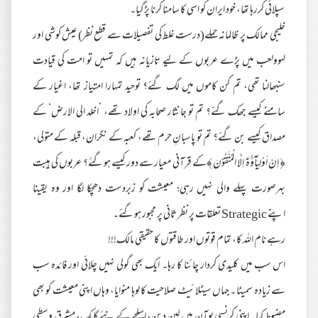
سپلائی کررہا تھا، خود ایران کو اسی کا سامنا کرنا پڑگیا۔
خلیجی ممالک پر ظالمانہ حملے(درست غلط کی تفصیلات سے قطع نظر) عیش کوشی اور
لہوولعب میں پڑے عربوں کے لیے تازیانہ ہیں کہ تمہیں تو امت کی قیادت
سنبھالنا تھی، تم کن کاموں میں لگ گئے؟ توحید تمہارا امتیاز تھا، اغیار کے
سامنے کیسے جھک گئے؟ تم تو جانثار صحابہ کی اولاد تھے، ’اخلد الی الارض‘ کے
مصداق کیسے بن گئے؟ تم تو پاسبانِ حرم تھے، کعبہ کے نگران، قبلہ کے متولی،
﴿ اِنْ اَوْلِيَآؤُهٗۤ اِلَّا الْمُتَّقُوْنَ ﴾کے قرآنی معیار سے دور کیسے ہوگئے؟ عربوں کی ہیبت
بہرصورت پہلے والی نہیں رہی؛ معیشت کو زبردست دھچکا لگا اور وہ یقینا
اپنے Strategic تعلقات پر نظر ثانی پر مجبور ہوگئے۔
رہے نام اللہ کا، تمام قوتوں اور طاقتوں کا حقیقی مالک!!!
اس سب میں کلیدی کردار چائنا کا رہا۔ ایک بھی گولی نہیں چلائی اور فائدہ سب
سے زیادہ سمیٹا ۔ جہاں سیٹلائیٹ صلاحیت کا لوہا منوایا، وہاں اپنی معیشت کو بھی
مضبوط کیا۔ اپنی کرنسی یوآن میں لین دین، اسلحے کے نئے گاہک، مشرق وسطی