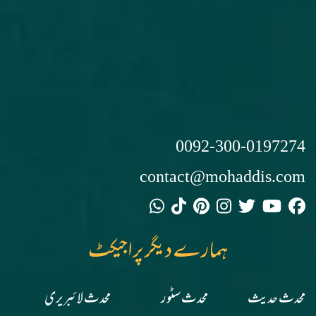
0092-300-0197274
contact@mohaddis.com
ہمارے دیگر پراجیکٹ
محدث حدیث
محدث سٹور
محدث لائبریری