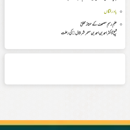
یاد رفتگاں
علمِ رسمِ مصحف کے ممتاز محقق
شیخ ڈاکٹر احمد بن احمد بن معمر شرشال ﷫ کی رحلت