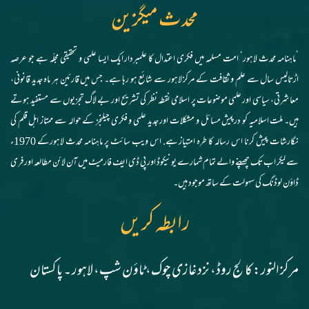
محدث میگزین
’ماہنامہ محدث لاہور‘ امت مسلمہ میں فکری اعتدال کا علمبردار ایک ایسا علمی و تحقیقی مجلّہ ہے جو عرصہ
اڑتالیس سال سے علم و ثقافت کے مرکز لاہور سے شائع ہو رہا ہے۔ جس میں قارئین ہر ماہ جدید قانونی،
معاشرتی، سیاسی اور علمی موضوعات پر اسلامی نقطہ نظر کی تشریح اور بے لاگ تجزیوں سے مستفید ہوتے
ہیں۔ ملت اسلامیہ کو درپیش مسائل و مشکلات اور جدید علمی و فکری چیلنجز کے حوالہ سے ممتاز اہل قلم کی
نگارشات پیش کرنا اس رسالہ کا طرہ امتیاز ہے. اس ویب سائٹ پر ماہنامہ محدث لاہورکے 1970ء
سے لیکر اب تک چھپنے والے تمام شمارے یونیکوڈ اور پی ڈی ایف فارمیٹ میں آن لائن مطالعہ اور فری
ڈاؤن لوڈنگ کی سہولت کے ساتھ موجود ہیں۔
رابطہ کریں
مرکز النور: کالج روڈ، نزد غازی چوک، ٹاؤن شپ، لاہور ۔ پاکستان