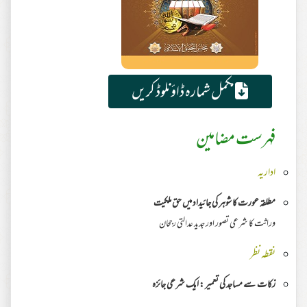
مکمل شمارہ ڈاؤنلوڈ کریں
فہرست مضامین
اداریہ
مطلقہ عورت کا شوہر کی جائیداد میں حق ملکیت
وراثت کا شرعی تصور اور جدید عدالتی رجحان
نقطہ نظر
زکات سے مساجد کی تعمیر : ایک شرعی جائزہ