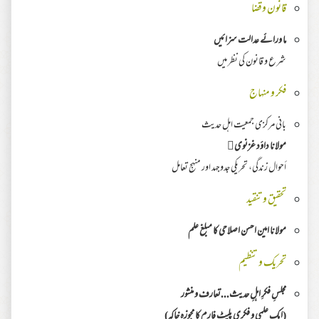
قانون وقضا
ما ورائے عدالت سزائیں
شرع و قانون کی نظر میں
فکر و منہاج
بانی مرکزی جمعیت اہل حدیث
مولانا داؤد غزنوی﷫
أحوال زندگی، تحریکی جدوجہد اور منہجِ تعامل
تحقیق وتنقید
مولانا امین احسن اصلاحی کا مبلغ علم
تحریک و تنظیم
مجلسِ فکرِ اہلِ حدیث...تعارف و منشور
(ایک علمی و فکری پلیٹ فارم کا مجوزہ خاکہ)