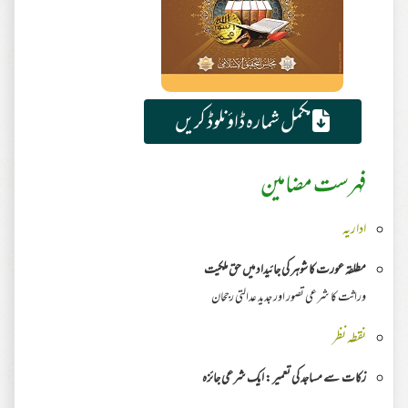
مکمل شمارہ ڈاؤنلوڈ کریں
فہرست مضامین
اداریہ
مطلقہ عورت کا شوہر کی جائیداد میں حق ملکیت
وراثت کا شرعی تصور اور جدید عدالتی رجحان
نقطہ نظر
زکات سے مساجد کی تعمیر : ایک شرعی جائزہ