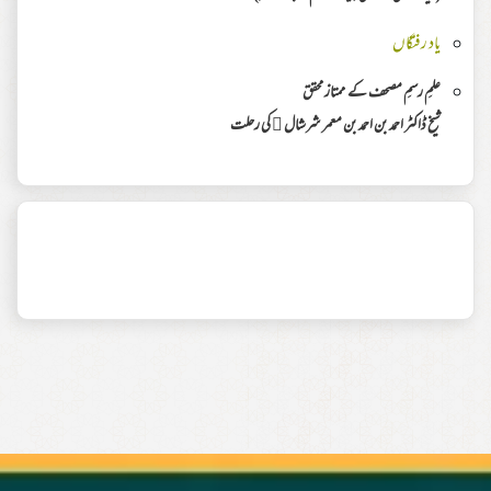
یاد رفتگاں
علمِ رسمِ مصحف کے ممتاز محقق
شیخ ڈاکٹر احمد بن احمد بن معمر شرشال ﷫ کی رحلت