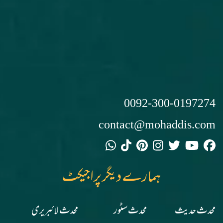
0092-300-0197274
contact@mohaddis.com
ہمارے دیگر پراجیکٹ
محدث حدیث
محدث سٹور
محدث لائبریری