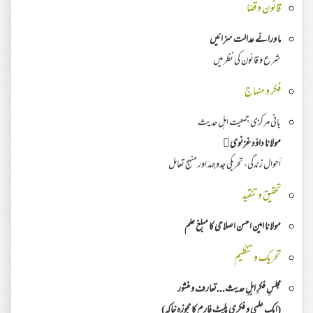
قانون وقضا
ما ورائے عدالت سزائیں
شرع و قانون کی نظر میں
فکر و منہاج
بانی مرکزی جمعیت اہل حدیث
مولانا داؤد غزنوی﷫
أحوال زندگی، تحریکی جدوجہد اور منہجِ تعامل
تحقیق وتنقید
مولانا امین احسن اصلاحی کا مبلغ علم
تحریک و تنظیم
مجلسِ فکرِ اہلِ حدیث...تعارف و منشور
(ایک علمی و فکری پلیٹ فارم کا مجوزہ خاکہ)