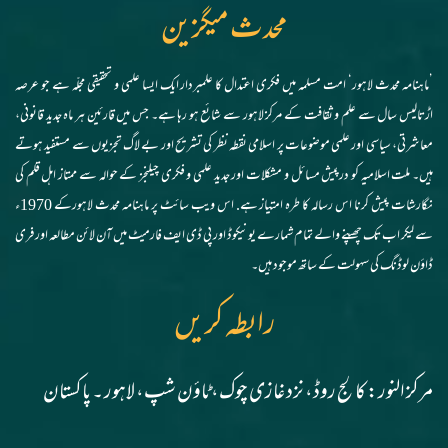
محدث میگزین
’ماہنامہ محدث لاہور‘ امت مسلمہ میں فکری اعتدال کا علمبردار ایک ایسا علمی و تحقیقی مجلّہ ہے جو عرصہ
اڑتالیس سال سے علم و ثقافت کے مرکز لاہور سے شائع ہو رہا ہے۔ جس میں قارئین ہر ماہ جدید قانونی،
معاشرتی، سیاسی اور علمی موضوعات پر اسلامی نقطہ نظر کی تشریح اور بے لاگ تجزیوں سے مستفید ہوتے
ہیں۔ ملت اسلامیہ کو درپیش مسائل و مشکلات اور جدید علمی و فکری چیلنجز کے حوالہ سے ممتاز اہل قلم کی
نگارشات پیش کرنا اس رسالہ کا طرہ امتیاز ہے. اس ویب سائٹ پر ماہنامہ محدث لاہورکے 1970ء
سے لیکر اب تک چھپنے والے تمام شمارے یونیکوڈ اور پی ڈی ایف فارمیٹ میں آن لائن مطالعہ اور فری
ڈاؤن لوڈنگ کی سہولت کے ساتھ موجود ہیں۔
رابطہ کریں
مرکز النور: کالج روڈ، نزد غازی چوک، ٹاؤن شپ، لاہور ۔ پاکستان