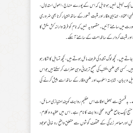
حض ایک لیبل نہیں ہوتا بل کہ اس کے پورے منہاج، اصولِ استدلال،
 اعتماد، تہذیبی وقار اور مثبت شعور کے ساتھ اختیار کرنا بھی ضروری
یں سامنے آئیں۔ مقصود یہ نہیں کہ نام کو فرقہ وارانہ کش مکش کا
ف اور مثبت کردار کے ساتھ امت کے سامنے آ سکے۔
جاتے ہیں۔ کچھ لوگ تشدد کی طرف مائل ہوتے ہیں، کچھ تساہل کا شکار ہو
ں۔ کسی بھی علمی مکتب کی صحیح ترجمانی وہی حضرات کر سکتے ہیں جو اس
لیل و برہان، شایستہ اسلوب اور علمی وقار کے ساتھ اسے پیش کرنے کی
ے۔ بدقسمتی سے بعض اوقات اس عظیم روایت کو چند امتیازی مسائل،
ث منہج ایک جامع علمی و عملی روایت کا نام ہے۔ اس میں عقیدہ و کلام،
ئل اور معاصر زندگی کے مختلف گوشوں سے متعلق واضح رہ نمائی موجود