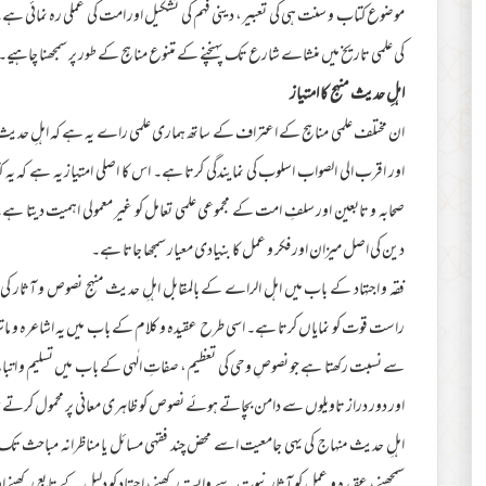
موضوع کتاب و سنت ہی کی تعبیر، دینی فہم کی تشکیل اور امت کی عملی رہ نمائی ہے
کی علمی تاریخ میں منشاے شارع تک پہنچنے کے متنوع مناہج کے طور پر سمجھنا چاہیے۔
اہلِ حدیث منہج کا امتیاز
ان مختلف علمی مناہج کے اعتراف کے ساتھ ہماری علمی راے یہ ہے کہ اہلِ حدیث 
اور اقرب الی الصواب اسلوب کی نمایندگی کرتا ہے۔ اس کا اصلی امتیاز یہ ہے کہ یہ 
صحابہ و تابعین اور سلفِ امت کے مجموعی علمی تعامل کو غیر معمولی اہمیت دیتا ہے
دین کی اصل میزان اور فکر و عمل کا بنیادی معیار سمجھا جاتا ہے۔
فقہ و اجتہاد کے باب میں اہل الراے کے بالمقابل اہلِ حدیث منہج نصوص و آثار کی
راست قوت کو نمایاں کرتا ہے۔ اسی طرح عقیدہ و کلام کے باب میں یہ اشاعرہ و ماتر
سے نسبت رکھتا ہے جو نصوصِ وحی کی تعظیم، صفاتِ الٰہی کے باب میں تسلیم و اتباع
اور دور دراز تاویلوں سے دامن بچاتے ہوئے نصوص کو ظاہری معانی پر محمول کرتے 
اہلِ حدیث منہاج کی یہی جامعیت اسے محض چند فقہی مسائل یا مناظرانہ مباحث تک 