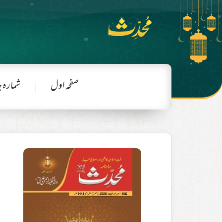
صفحہ اول
شمارہ 