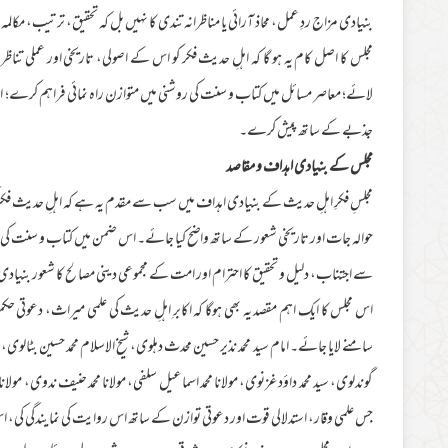
بنیادی مزاج ردِ عمل، محاذ آرائی یا مناظرانہ تندی کا نہیں بل کہ تحقیق، ترتیب، مکالمہ
مجلس کا اصل کام یہ ہو گا کہ اہلِ حدیث فکر کو اس کے اصولی، تاریخی اور عملی تن
لائے؛ معاصر مسائل میں کتاب و سنت کی روشنی میں متوازن راہ نمائی فراہم کرے؛ اور
جذبے کے ساتھ پیش کرے۔
مجلس کے بنیادی اہداف و مقاصد
مجلسِ فکرِ اہلِ حدیث کے بنیادی اہداف میں سب سے مقدم یہ ہے کہ اہلِ حدیث فکر ک
حوالہ جات اور تاریخی شعور کے ساتھ واضح کیا جائے۔ اس ضمن میں کتاب و سنت کی 
سے اجتناب، دلیل و تحقیق کا احترام اور امت کے مجموعی دینی مصالح کا شعور بنی
اس مجلس کا ایک اہم مقصد یہ بھی ہوگا کہ اکابرِ اہلِ حدیث کی علمی میراث، دعوتی
سامنے لایا جائے۔ امام سید محمد نذیر حسین محدث دہلوی، شیخ الاسلام محمد حسین بٹالوی، م
گوندلوی، سید محمد داؤد غزنوی، مولانا محمد اسماعیل سلفی، مولانا محمد حنیف ندوی، مولانا
جس علمی وقار، استدلالی قوت اور دعوتی توازن کے ساتھ اس روایت کی نمایندگی کی،