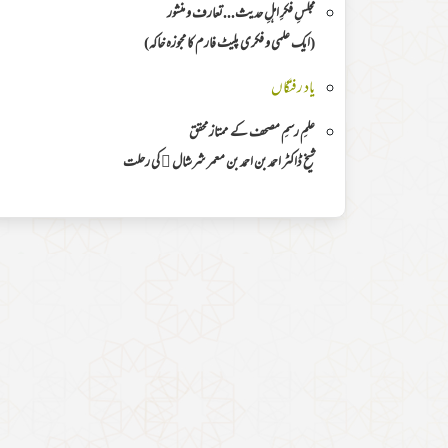
مجلسِ فکرِ اہلِ حدیث...تعارف و منشور
(ایک علمی و فکری پلیٹ فارم کا مجوزہ خاکہ)
یاد رفتگاں
علمِ رسمِ مصحف کے ممتاز محقق
شیخ ڈاکٹر احمد بن احمد بن معمر شرشال ﷫ کی رحلت