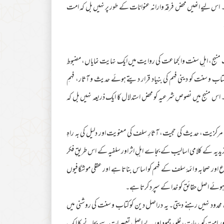
۔ اس لیے انھیں محض فرقہ وارانہ عنوانات کے طور پر نہیں بل کہ امت
منہج، اہلِ سنت والجماعت کی روایت میں ایک نہایت نمایاں، مضبوط
کتاب و سنت کو دینی فہم کی بنیاد قرار دیتے ہوئے حدیث و آثار، فہمِ
۔ اس منہج میں نصوصِ شرعیہ کو محض استدلال کا ایک ذریعہ نہیں بل کہ
 مرکزیت، حدیث کی حجیت، آثارِ سلف کی معنویت اور دلیل کی بہ راہِ
یدیہ کے کلامی اسالیب کے بجاے اہلِ اثر اور سلفیہ کے اس طریقِ فکر
 اور صحابہ و ائمۂ سلف کے فہم کو اساس بناتا ہے اور عقلی موشگافیوں
ہوئے اصل حقائق کو خدا کے سپرد کرتا ہے۔
محدود نہیں رہنے دیتی۔ یہ دراصل دین کو کتاب و سنت کی روشنی میں