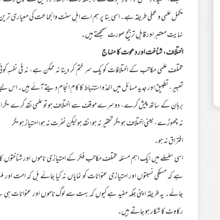
سمجھنے، عقیدہ و عمل کو آثارِ نبوت سے وابستہ رکھنے، اجتہاد کو دلیل کے تابع رکھ
مکمل علمی و عملی طریقہ ہے۔ اسی بنا پر ہم اسے اہلِ سنت والجماعت کی معیاری تر
نہایت معتبر اور قابلِ ترجیح صورت سمجھتے ہیں۔
اختلاف، شناخت اور دعوت کا منہاج
مختلف علمی مکاتب کے اختلافات کو یک سر ختم کر دینا نہ ممکن ہے، نہ فی نفسہٖ
تعبیر، تطبیق اور جدید مسائل میں اخذ و استنباط کا کام انجام دیتے آئے ہیں۔ اس لیے 
برہان کے ساتھ پیش کرے، دوسرے موقف سے اختلاف ہو تو علمی نقد کرے مگر اخلاق،
نہ چھوڑے، یعنی اختلاف ہو مگر تحقیر نہ ہو؛ نقد ہو لیکن نفرت نہ ہو؛ امتیاز ہو مگر
افتراق نہ ہو۔
اسی سلسلے میں ایک اہم مسئلہ مختلف مکاتب فکر کے امتیازی ناموں اور شناختوں کا
ہے کہ مسلکی نسبتوں اور امتیازی عنوانات کو نمایاں نہ کیا جائے بل کہ امت اور م
جائے۔ یہ طریقہ اپنی جگہ مفید ہے کیوں کہ بہت سے لوگ ناموں اور عنوانات ہی سے
رکاوٹ کا شکار ہو جاتے ہیں۔