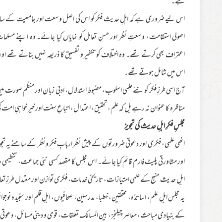
ہے۔
اس لیے ضروری ہے کہ اہلِ حدیث فکر کو اس کی اصل وسعت اور جامعیت کے ساتھ 
اصولی استقامت، وسعتِ نظر اور حسنِ تعامل کو نمایاں کیا جائے۔ وہ اپنے مسلم
اعتراف بھی کرتے تھے۔ وہ اختلاف کو تکفیر و تفسیق کا ذریعہ نہیں بناتے تھے اور
اس میں شامل ہوتے تھے۔
آج اسی طرزِ فکر کو نئے علمی اسلوب، مضبوط استدلال، ادبی زبان اور منظم صورت م
مناظرہ کا عنوان نہ رہے بل کہ علم، تحقیق، اعتدال، اتباعِ سنت اور خیر خواہیِ ام
مجلسِ فکرِ اہلِ حدیث کی تجویز
انھی علمی، فکری اور دعوتی ضرورتوں کے پیش نظر اربابِ فکر و نظر کے سامنے یہ تجوی
اور مشاورتی پلیٹ فارم قائم کیا جائے۔ اس مجلس کا مقصد کسی نئی جماعت، تنظیمی د
اہلِ حدیث منہج کے علمی امتیازات، تاریخی خدمات، فکری توازن اور معتدل طرزِ تعامل ک
یہ مجلس اہلِ علم، اساتذہ، محققین، خطبا، مدرسین، صحافیوں، اہلِ قلم اور سنجیدہ نو
کے بنیادی مباحث، معاصر چیلنجز، بین المسالک تعلقات، قومی و دینی مسائل، دعوتی ترج