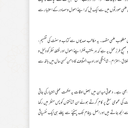
نے اور امت کو بدعات، غلو، جمود اور بے اصل تعبیرات سے بچانے کا ایک
ین علمی صورتوں میں سے ایک بل کہ اپنے اصول و مصادر کے اعتبار سے
 کوئی مطلوب علمی مقصد۔ یہ مکاتب صدیوں سے کتاب و سنت کی تفہیم،
صحیح طرزِ عمل یہ ہے کہ ہر مکتب فکر اپنے اصول اور نقطۂ نظر کو دلیل و
 احترام، شایستگی اور ادبِ اختلاف کا دامن کسی حال میں ہاتھ سے
 بھی ہے۔ دعوتی میدان میں بعض اوقات یہ حکمت عملی اختیار کی جاتی
لت کی عمومی سطح پر کام کرتے ہوئے ان شناختوں کو پس منظر میں رکھا
 الجھ جاتے ہیں اور اصل پیغام تک پہنچنے سے پہلے ہی ایک نفسیاتی