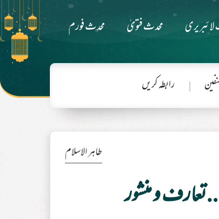
لائبریری
محدث فتویٰ
محدث فورم
فین
رابطہ کریں
طاہر الاسلام
..تعارف و منشور