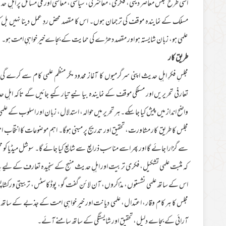
اسی طرح مجلس معاصر دینی، فکری، معاشرتی، سیاسی، معاشی اور ملی مسائل پر اہلِ حدیث
مسلک کے نمایندہ موقف کی ترجمان ہوں۔ اس کا مقصد محض ردِ عمل دینا نہیں بل کہ ا
علمی ہو، زبان شایستہ ہو اور مقصد دھڑے کی حمایت کے بجاےخیر خواہیِ امت ہو۔
طریق کار
مجلسِ فکرِ اہلِ حدیث اپنی سرگرمیوں کا آغاز محدود مگر منظم علمی کام سے کرے گی
تعارفی تحریریں اور مسلکی موقف کے نمایندہ بیانیے تیار کیے جائیں گے تاکہ اہل
واضح انداز میں پیش کیا جا سکے۔ ہر تحریر میں حوالہ، استدلال، زبان اور اسلوب کے علمی 
مجلس کا طریق کار مشاورت، تحقیق اور تدریج پر مبنی ہوگا۔ اہم موضوعات کا انتخاب اہ
سے گزارا جائے گا اور پھر اسے مناسب ذرایع سے شایع کیا جائے گا۔ سوشل میڈیا کو م
کہ مثبت علمی تشکیل، فکری تربیت اور اہلِ حدیث منہج کے سنجیدہ تعارف کے لیے بہ
اس کے ساتھ علمی نشستوں، مذاکروں، آن لائن گفت گو، پوڈکاسٹس، تربیتی ورکشاپس ا
مجلس کا ہر کام وقار، اعتدال، علمی دیانت اور خیر خواہیِ امت کے جذبے کے ساتھ 
آرائی کے بجاے دلیل، تحقیق اور شایستگی کے ساتھ سامنے آئے۔