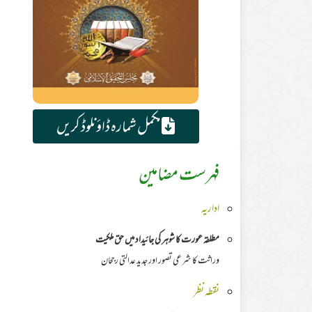
مکمل شمارہ ڈاؤنلوڈ کریں
فہرست مضامین
اداریہ
مطلقہ عورت کا شوہر کی جائیداد میں حق ملکیت
وراثت کا شرعی تصور اور جدید عدالتی رجحان
نقطہ نظر