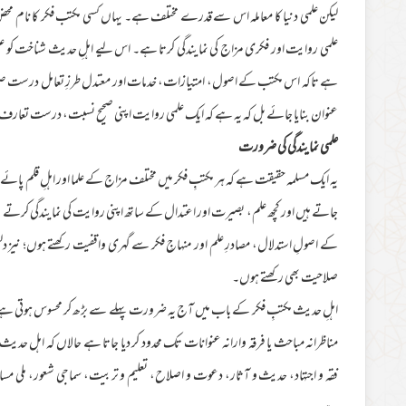
لیکن علمی دنیا کا معاملہ اس سے قدرے مختلف ہے۔ یہاں کسی مکتب فکر کا نام م
علمی روایت اور فکری مزاج کی نمایندگی کرتا ہے۔ اس لیے اہلِ حدیث شناخت کو علمی
ہے تاکہ اس مکتب کے اصول، امتیازات، خدمات اور معتدل طرزِ تعامل درست صورت م
عنوان بنایا جائے بل کہ یہ ہے کہ ایک علمی روایت اپنی صحیح نسبت، درست تعار
علمی نمایندگی کی ضرورت
یہ ایک مسلمہ حقیقت ہے کہ ہر مکتبِ فکر میں مختلف مزاج کے علما اور اہلِ قلم پائے 
جاتے ہیں اور کچھ علم، بصیرت اور اعتدال کے ساتھ اپنی روایت کی نمایندگی کرتے ہی
کے اصولِ استدلال، مصادرِ علم اور منہاجِ فکر سے گہری واقفیت رکھتے ہوں؛ نیز د
صلاحیت بھی رکھتے ہوں۔
اہلِ حدیث مکتبِ فکر کے باب میں آج یہ ضرورت پہلے سے بڑھ کر محسوس ہوتی ہ
مناظرانہ مباحث یا فرقہ وارانہ عنوانات تک محدود کر دیا جاتا ہے حالاں کہ اہل حدی
فقہ و اجتہاد، حدیث و آثار، دعوت و اصلاح، تعلیم و تربیت، سماجی شعور، ملی مسا