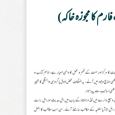
ارم کا مجوزہ خاکہ)
 کا مرکز اور امت کے فہم و عمل کا دائمی معیار ہے؛ تاہم کتاب و
 مناہج وجود میں آئے۔ یہ اختلاف محض ذوق یا گروہی وابستگی کا نتیجہ
می اسالیب سے پیدا ہوا۔
یع دائرے میں فقہ و اجتہاد کے باب میں اہلِ حدیث اور اہلِ راے
اور اہل الاثریا سلفیہ کے مکاتب سامنے آئے۔ ان سب مکاتب کا اصل