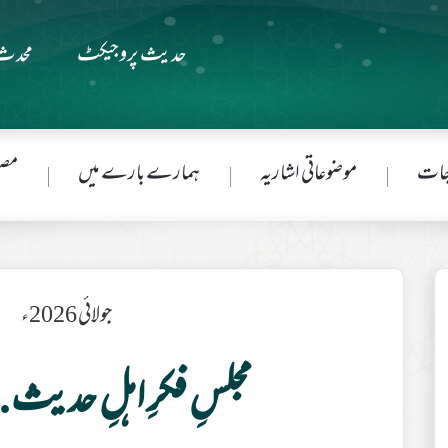
حدیث پروجیکٹ
محدث 
جات
موضوعاتی اشاریہ
ہمارے بارے میں
مصن
جولائی 2026ء
مجلسِ فکرِ اہلِ حدیث.