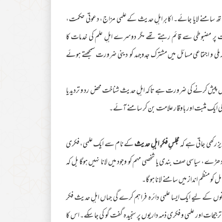
سامنے لایا جائے۔ اکابرِ اہلِ حدیث کے علمی مزاج، دعوتی حکمت،
ات پر مضبوطی سے قائم رہتے تھے مگر دوسرے اہلِ علم کی خدمات کا
 ملی و اجتماعی مسائل میں مشترک جدوجہد کو دینی ضرورت سمجھتے ہوئے
یں پیش کرنے کی ضرورت ہے تاکہ اہلِ حدیث شناخت محض رد و تردید یا
ت کی ایک مثبت اور باوقار علامت بن کر سامنے آئے۔
ز رکھی جاتی ہے کہ
مجلسِ فکرِ اہلِ حدیث
کے نام سے ایک علمی، فکری
ھڑے، سیاسی صف بندی یا شخصی مہم کو وجود میں لانا نہیں ہوگا بل کہ
و منظم انداز میں سامنے لانا ہو گا۔
جوانوں کے لیے ایک ایسا علمی دائرہ فراہم کرے گی جہاں اہلِ حدیث فکر
یحات اور علمی و فکری ذمہ داریوں پر سنجیدہ گفت گو کی جا سکے۔ اس کا