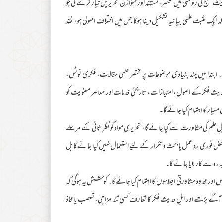
 منہج کی روشنی میں مختصر، مستند اور متوازن تحریریں تیار کرے گی جو
یک مثبت علمی بیانیہ تشکیل دینا ہوگا جس میں اختلاف اصولی ہو، نقد
۔ ابتدا میں چند بنیادی موضوعات پر مختصر علمی مقالات، فکری نوٹس،
ِ حدیث فکر کے اصول، امتیازات، تاریخی خدمات اور معاصر معنویت کو
معیار کا اہتمام کیا جائے گا۔
لِ علم کی مشاورت سے کیا جائے گا، تحریری مواد کو نظرِ ثانی کے مرحلے
حض فوری ردِ عمل یا بحث و تکرار کے لیے استعمال نہیں کیا جائے گا بل
 روے کار لایا جائے گا۔
ور محدود مشاورتی اجلاسوں کا اہتمام کیا جائے گا۔ کوشش یہ ہوگی کہ
آگے بڑھے اور اہلِ حدیث فکر کا تعارف کسی تند مزاجی، تعصب یا محاذ