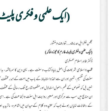
(ایک علمی و فکری پلیٹ ف
مجلسِ فکرِ اہلِ حدیث...تعارف و منشور
(ایک علمی و فکری پلیٹ فارم کا مجوزہ خاکہ)
ڈاکٹر طاہر اسلام عسکری
تمہید:
اسلامی شریعت کی اصل بنیاد کتاب و سنت ہے۔ یہی دین کا سرچشمہ، ہدایت
سنت کی تفہیم، تعبیر اور ان سے اخذ و استنباط کے باب میں امت کے اندر مختلف علمی
نہیں بل کہ نصوص کے فہم، اصولِ استدلال اور مقصود شارع تک رسائی کے مختلف عل
ان مناہج میں سب سے مرکزی اور معتبر روایت اہلِ سنت والجماعت کی ہے۔ اسی وس
کے رجحانات نمایاں ہوئے جب کہ عقیدہ و کلام کے میدان میں اشاعرہ، ماتریدیہ 