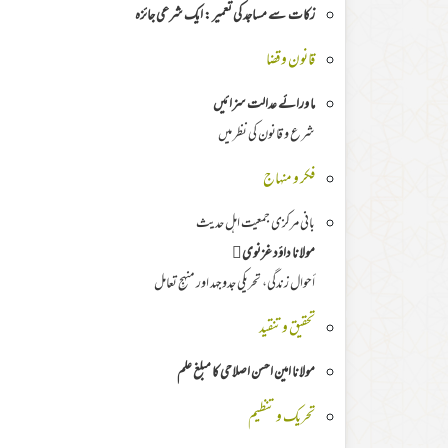
زکات سے مساجد کی تعمیر : ایک شرعی جائزہ
قانون وقضا
ما ورائے عدالت سزائیں
شرع و قانون کی نظر میں
فکر و منہاج
بانی مرکزی جمعیت اہل حدیث
مولانا داؤد غزنوی﷫
أحوال زندگی، تحریکی جدوجہد اور منہجِ تعامل
تحقیق وتنقید
مولانا امین احسن اصلاحی کا مبلغ علم
تحریک و تنظیم