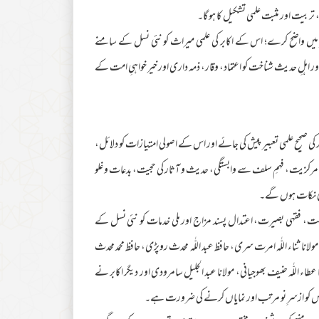
، تربیت اور مثبت علمی تشکیل کا ہو گا۔
اظر میں واضح کرے؛ اس کے اکابر کی علمی میراث کو نئی نسل کے سامنے
 اہلِ حدیث شناخت کو اعتماد، وقار، ذمہ داری اور خیر خواہیِ امت کے
ی صحیح علمی تعبیر پیش کی جائے اور اس کے اصولی امتیازات کو دلائل،
مرکزیت، فہمِ سلف سے وابستگی، حدیث و آثار کی حجیت، بدعات و غلو
ادی نکات ہوں گے۔
 حکمت، فقہی بصیرت، اعتدال پسند مزاج اور ملی خدمات کو نئی نسل کے
ولانا ثناء اللّٰہ امرت سری، حافظ عبد اللّٰہ محدث روپڑی، حافظ محمد محدث
 عطاء اللّٰہ حنیف بھوجیانی، مولانا عبد الجلیل سامرودی اور دیگر اکابر نے
 اس کو ازسرِ نو مرتب اور نمایاں کرنے کی ضرورت ہے۔