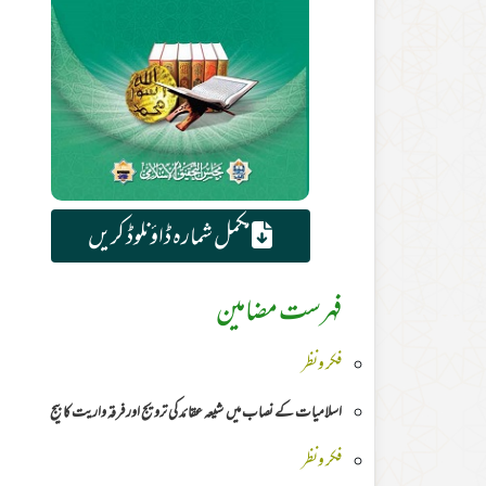
مکمل شمارہ ڈاؤنلوڈ کریں
فہرست مضامین
فکر ونظر
اسلامیات کے نصاب میں شیعہ عقائد کی ترویج اور فرقہ واریت کا بیج
فکر ونظر