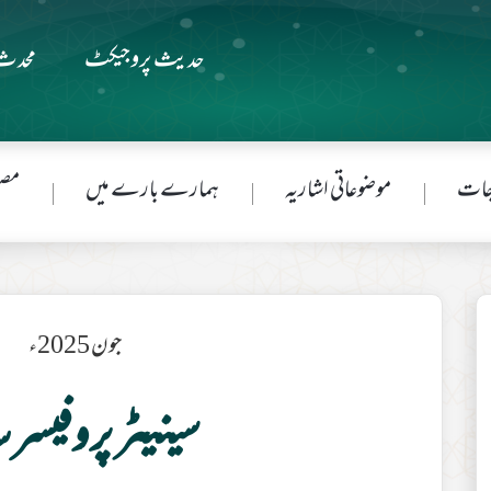
حدیث پروجیکٹ
محدث 
جات
موضوعاتی اشاریہ
ہمارے بارے میں
مصن
جون 2025ء
سینیٹر پروفیسر 