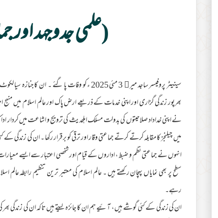
(علمی جدوجہد اور ج
سینیٹر پروفیسر ساجد میر﷫ 3 مئی 2025 ء کو وفات پا گئ
بھرپور زندگی گزاری اور اپنی خدمات کے ذریعے ارض پاک اور عالم اسلام میں منہج اہ
نے اپنی خداداد صلاحیتوں کی بدولت مسلک اہلحدیث کی ترویج و اشاعت میں کردار ادا 
میں چیلنجز کا مقابلہ کرتے کرتے جماعتی وقار اور ترقی کو برقرار رکھا ۔ ان کی زندگی
انہوں نے جماعتی نظم و ضبط ، اداروں کے قیام اور شخصی اعتبار سے ایسے معیارات قائم
سطح پر بھی نمایاں پہچان رکھتے ہیں ۔ عالم اسلام کی معتبر ترین تنظیم رابطہ عالم اس
رہے۔
ان کی زندگی کے کئی گوشے ہیں، آئیے ہم ان کا جائزہ لیتے ہیں تاکہ ان کی زندگی بھر کی