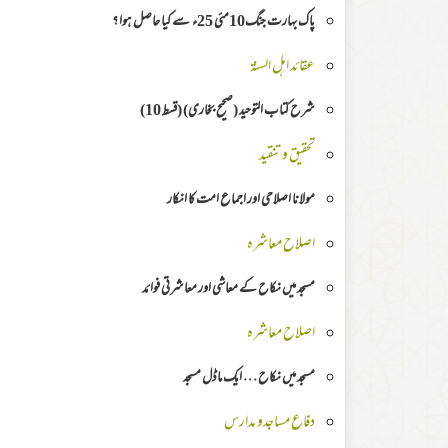
پاک بہارت جنگ10مئی 25ء سے کیا حاصل ہوا ؟
عقائد اہل السنۃ
شرح كتاب التوحيد (صحيح بخاری) (قسط 10)
تحقیق وتنقید
مولانا اصلاحی اور اجماع امت کا انکار
اصلاح معاشرہ
مسجد میں نکاح کے معاشی اور معاشرتی فوائد
اصلاح معاشرہ
مسجد میں نکاح … ایک ماڈل مسجد
دفاع مساجدو مدارس