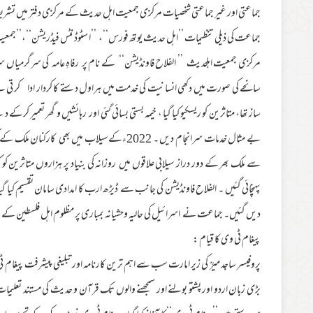
جماعتی اور غیر جماعتی شخصیات مرکزی جمعیت اہل حدیث کے مرکزی دفتر میں تشریف
جماعت کی ذیلی تنظیمات ’’اہل حدیث یوتھ فورس‘‘، ’’ا سٹوڈنٹس فیڈریشن‘‘،’’جمعی
مرکزی جمعیت اہلحدیث ’’ الفلاح فاونڈیشن‘‘ کے نام پر رفاہِ عامہ کی سرگرمیا
بے مثال خدمات سرانجام دیں ۔ 2022ءکےسیلاب می
سے ملک بھر کے دور دراز سیلابی علاقوں میں روزانہ کی بنیاد پر ہزاروں متاثرین کو
پہنچائی گئیں ۔ الفلاح فاونڈیشن کی جانب سے ڈیڑھ ارب کا امدادی سامان تقسیم کیا 
دیں گئیں۔ جماعت نے اسرائیل کی حالیہ وحشیانہ بمباری پر مظلوم اہل فلسطین کے لئ
پیغام ٹی وی کا قیام :
پروفیسر ساجد میرؒ کی زیر امارت سب سے اہم ترین کارنامہ اور تبلیغی پیشرفت پیغام 
بڑی زبان اردو اور پشتو بولنے اور سمجھنے والوں تک قرآن و حدیث کی مستند تعلیمات 