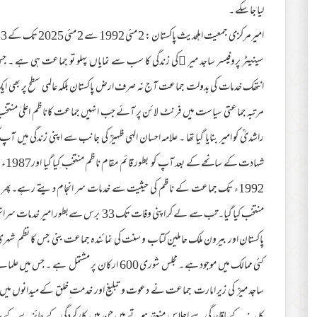
لیا جا سکے ۔
امیرمرکزی جمعیت اہلحدیث پاکستان : 2 مئی 1992 سے 2 مئی 2025 تک کے 33 سال
سینیٹر پروفیسر ساجد میر ﷫کی زندگی کا سب سے نمایاں پہلو تو جماعت ہی ہے ۔ جس
مرتبہ جماعتی سیاست میں فرنٹ لائن پر آئے جب انہیں جماعت کاناظم اعلیٰ منتخب کی
راشدیؒ کو امیر بنایا گیا تھا ۔ علامہ احسان الہی ظہیرؒ کی جانب سے اپنی زندگی میں آ
شہاد
منتخب کیا گیا۔تب سے لے کر اپنی وفات تک 33 
پاکستان اور بیرون ملک حاملین کتاب و سنت کی نمائندہ جماعت بنی جس کا نظم شہری
کئی ممالک میں موجود ہے ۔ مجلس شوری 600 ارکان پر
ساجد میرؒ کی زیر امارت جماعت نے دعوت و تبلیغ اور خدمت ِخلق کے میدانوں میں بڑا ن