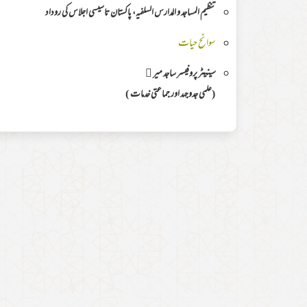
تنظیم المساجد و المدارس السلفیہ، پاکستان تاسیسی اجلاس کی روداد
سوانح حیات
سینیٹر پروفیسر ساجد میر ﷬
(علمی جدوجہد اور جماعتی خدمات )