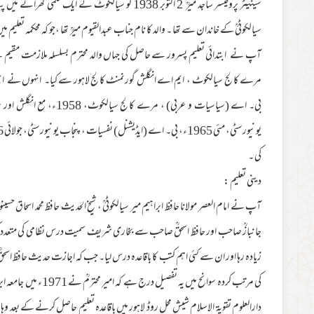
سینیٹر پروفیسر ساجد میرؒ 2 اکتوبر 1938 کو سیالکوٹ کے ا
سیالکوٹیؒ کے خاندان سے تھا ۔ والد کا نام جناب عبدالقیوم میرؒ تھا ،جو کہ محکمہ تعل
آپ نے ابتدائی تعلیم پسرور سے حاصل کی جہاں والد محترم بسلسلہ ملازمت مق
بی۔ اے (سیاسیات و عربی) ،
کی ۔
دینی تعلیم :
آپ نے امام العصر مولانا حافظ ابراہیم میر سیالکوٹیؒ ، شیخ الحدیث حافظ محمد اسحاق حسینوی
جانبازؒ صاحب اور حافظ اسحقؒ صاحب سے بخاری شریف سمیت درس نظامی کی متعدد کتب س
زیادہ رہا اور ان سے کئی اہم کتب کا باقاعدہ درس لیا۔ جب کہ اجازت حدیث حاف
دارالعلوم تقویۃ الاسلام شیش محل روڈ لاہور میں باقاعدہ تعلیم حاصل کرنے کے 