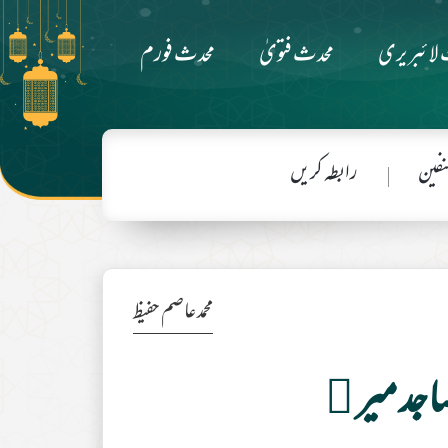
لائبریری
محدث فتویٰ
محدث فورم
فین
رابطہ کریں
محمد عاصم حفیظ
ساجد میر ﷬