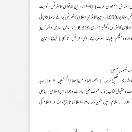
دعوت کانفرنس، بھارت (بمبئی، دہلی، بنارس) 1990 ء، بین الاقوامی کانفرنس، ریاض (سعودی عرب) 1991ء، بین الاقوامی کانفرنس، کویت
1992،1991ء، ایشیائی حج کانفرنس کوالالمپور (ملائیشیاء) 1990ء، دعوت کانفرنس سنگا پور 1990 ء، بین الاقوامی اسلامی کانفرنس برائے وسط ایشیائی
ریاستیں، ماسکو 1991 ء، دعوت کانفرنس، متحدہ عرب امارات 1991 ء،ایشیائی اسلامی کانفرنس، کولمبو (سری لنکا) 1993ء، عالمی اسلامی کانفرنس(
یرت کانفرنس، ٹریپولی( لیبیا) 1998، 2003ء۔ اس کے علاوہ بیلجئم، ہالینڈ، سوئٹزر لینڈ، اٹلی، فرانس، نائیجیریا، کینیا، سپین،
شہود پر آئیں :
1 ۔ عیسائیت، مطالعہ و تجزیہ 2 ۔ تصحیح ترجمہ ’’صحیح مسلم‘‘ مطبوعہ شیخ محمد اشرف پبلشرز 3 ۔ تصحیح ترجمہ ’’ماذا خسر العالم من انحطاط المسلمین‘‘ از مولانا سید
ابوالحسن علی ندویؒ 4 ۔ ترجمہ (عربی سے انگریزی) ’’الحزب المقبول‘‘ (دعاؤں کی معروف و مقبول کتاب) 5 ۔ مختلف ملکی اخبارات و جرائد میں اسلامی، سیاسی
’’ترجمان الحدیث‘‘،اور ’’الاسلام‘‘ میں تفسیر، حدیث، اسلامی تاریخ، فقہ اور اسلام کی