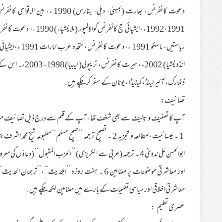
انڈونیشیا) 2002ء، س
ڈنمارک، آئیر لینڈ، کینیڈا ، یونان کے سفر کر چکے ہیں۔
تصانیف:
آپ کا تصنیف و تالیف سے بھی شغف تھا ،آپ کے قلم سے درج ذیل تصانیف منصہ 
اور معاشرتی موضوعات پر مضامین 6 ۔ ہفت روزہ ’’اہلحدیث‘‘،
معاشرتی اخلاقی اور سیاسی تعلیمات کے بارے میں مضامین لکھ چکے ہیں۔
عصری تعلیم :