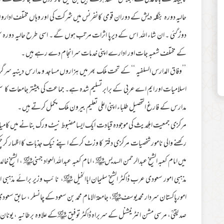
کابینہ کے باقاعدگی سے اجلاس منعقد ہوتے ہیں جن میں کارکردگی کے جائزے کے سات
حالیہ دورہ بنگلہ دیش کے دوران قومی کانفرنس میں شرکت کی اور وہاں مختلف اداروں 
دوڑ گئی ۔ ان شاء اللہ اس کے دیرپا اثرات مرتب ہوں گے ۔ اسی طرح حالیہ دورہ 
کے مختلف شعبہ جات اور ادارے اپنی خدمات سرانجام دے رہے ہیں ۔
’’وفاق المدارس السلفیہ ‘‘ کے تحت ملک بھر میں ہزاروں مساجد و مدارس دینیہ سر
اسلامیات اور ایم اے عربی کے برابر تسلیم شدہ ہے۔ جماعت کی بیشتر جامعات کا سع
مدارس کے فارغ التحصیل طلباء اپنی اعلی تعلیم بیرون ملک مکمل کرتے ہیں ۔
مرکزی جمعیت اہلحدیث کی موجودہ قیادت ایک ایسا مضبوط نیٹ ورک بنانے میں کامی
رکھنے والی نامور شخصیات مرکزی دفتر کا وزٹ کرکے اپنے نیک جذبات کا اظہار کر چکی
میں امام کعبہ الشیخ عبدالرحمن السدیس﷾ ، امام کعبہ عبداللہ العواد جہنی﷾ ، الشی
مذہبی امور سعودی عرب ڈاکٹر الشیخ سلیمان اباالخیل ﷾، نا ئب وزیر برائے مذہبی ام
امورپاکستان سردار محمدیوسف﷾، جامعۃ الامام محمد بن سعود کے چانسلر ، سابق سعودی
صدیقیؒ، مرسی مشن انٹرنیشنل کے سربراہ ڈاکٹر توفیق ﷾کے علاوہ برطانیہ ، یونان، 