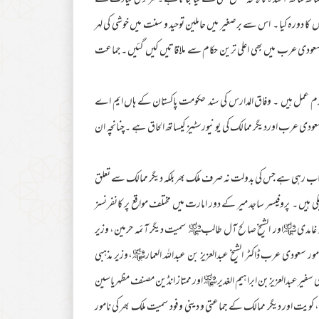
ھ ساتھ آئند ہ کا لائحہ عمل بھی طے کیا جاتا ہے ۔ مرکزی قیادت نے
کا دورہ کیا ۔ اس سے برصغیر میں حاملین توحید و سنت میں خوشی کی لہر
سعودی عرب میں بھی اعلی ترین حکام سے ملاقاتیں کیں گئیں ۔جماعت
گرم عمل ہیں ۔ وفاق المدارس کی سند حکومت پاکستان کے ہاں ایم اے
ودی عرب اوردیگر ممالک کی یونیورسٹیز کیساتھ الحاق ہے ۔چنانچہ ان
اب رہی ہے جس کی بدولت نہ صرف ملک بھر بلکہ دیگر ممالک سے تعلق
 ہیں ۔ پروفیسر ساجد میر کے دور امارت میں مختلف مواقع پر کانفرنسز
خ خالد غامدی ﷾اور الشیخ صالح آل طالب﷾ سمیت دیگر آئمہ حرمین، وزیر
ور سعودی عرب ڈاکٹر الشیخ عبدالعزیز بن عبداللہ العمار﷾،وزیر مذہبی
 سفیرعبدالعزیزبن ابراہیم الغدیر ﷾ اور ممتاز انڈین مصنف مظہریاسین
کویت اور دیگر ممالک کے جماعتی و دینی وفود سمیت ملک بھر کی نامور