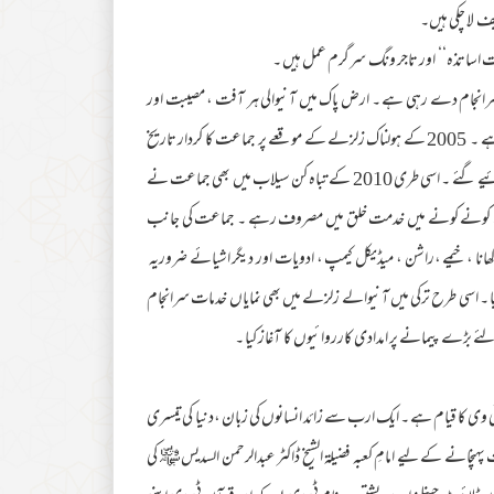
 لا چکی ہیں۔
ت اساتذہ‘‘ اور تاجر ونگ سرگرم عمل ہیں ۔
ں سرانجام دے رہی ہے ۔ ارض پاک میں آنیوالی ہر آفت ، مصیبت اور
سانحے کی صورت میں دکھی انسانیت کی خدمت میں ہراول دستے کا کردار ادا کر تی ہے ۔ 2005 کے ہولناک زلزلے کے موقعے پر جماعت کا کردار تاریخ
ساز تھا، متاثرین کو ریسکیو کیا گیا ، خیمہ بستی بسائی گئی اور رہائشیں و گھر تعمیر کرکے دئیے گئے ۔ اسی طری 2010 کے تباہ کن سیلاب میں بھی جماعت نے
ں بھی کارکنان ملک کے کونے کونے میں خدمت خلق میں مصروف رہے ۔ جماعت کی جانب
 کھانا ، خیمے ،راشن ، میڈیکل کیمپ ، ادویات اور دیگر اشیائے ضروریہ
گیا ۔ اسی طرح ترکی میں آنیوالے زلزلے میں بھی نمایاں خدمات سرانجام
ے بڑے پیمانے پر امدادی کارروائیوں کا آغاز کیا ۔
ٹی وی کا قیام ہے ۔ ایک ارب سے زائد انسانوں کی زبان ،دنیا کی تیسری
پہنچانے کے لیے امامِ کعبہ فضیلۃ الشیخ ڈاکٹر عبدالرحمن السدیس ﷾ کی