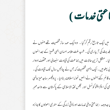
ماعتی خدمات )
ے ۔ ان کا جنازہ سیالکوٹ میں ایک تاریخ رقم کر گیا ۔ وہ ایک عہد ساز شخصیت تھے جنہوں نے
لحدیث کی آبیاری کی ۔ شہید ملت علامہ احسان الہی ظہیرؒ کے بعد انہوں
کیا ۔ مشکل ترین حالات میں جماعت کی قیادت سنبھالی اور مختلف ادوار
 کے کئی پہلو ہیں ۔ ایک ایسی شخصیت کہ جس نے چالیس سال تک قیادت کی ۔
 کئے جنہوں نے انہیں نمونہ اسلاف بنا دیا ۔ پروفیسر ساجد میرؒ عالمی
لامی کی ایگزیکٹو کونسل اور مجلس فقہ الاسلامی کے پاکستان سے واحدممبر
 جدوجہد ، جماعتی و ملی خدمات اورذاتی زندگی کے سنہری اصولوں کا جائزہ