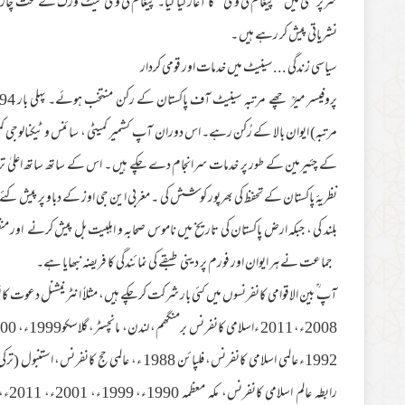
سرپرستی میں ’’پیغام ٹی وی ‘‘کا آغاز کیا گیا۔ پیغام ٹی وی نیٹ ورک کے تحت چار 
نشریاتی پیش کر رہے ہیں ۔
سیاسی زندگی ...سینیٹ میں خدمات اور قومی کردار
مرتبہ) ایوان بالا کے رُکن رہے۔ اس دوران آپ کشمیر کمیٹی ، سائنس و ٹیکنالوجی کمیٹی
کے چئیرمین کے طور پر خدمات سرانجام دے چکے ہیں ۔ اس کے ساتھ ساتھ اعلیٰ ترین
نظريۂ پاکستان کے تحفظ کی بھرپور کوشش کی ۔ مغربی این جی اوز کے دباو پر پیش کئے 
بلند کی ، جبکہ ارض پاکستان کی تاریخ میں ناموس صحابہ و اہلبیت بل پیش کرنے اور منظو
جماعت نے ہر ایوان اور فورم پر دینی طبقے کی نمائندگی کا فریضہ نبھایا ہے۔