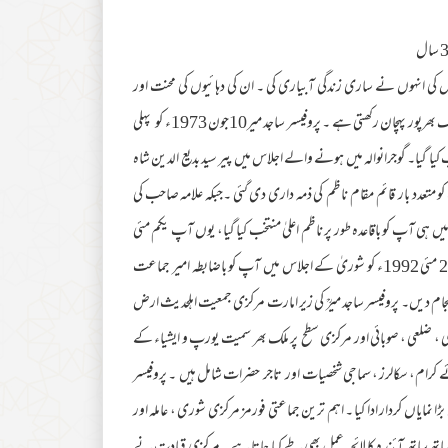
 کی انہوں نے ساری زندگی آبیاری کی ۔ ان کی دہائیوں کی محنت اور
انتھک خدمات کی بدولت جماعت آج نہ صرف ارض پاکستان بلکہ عالمی سطح پر بھی ایک بھرپور پہچان رکھتی ہے ۔ پروفیسر ساجد میر10جون 1973ء کو پہلی
ا گیا۔ گوجرانوالہ میں ہونے والے اجلاس میں پیر سید بدیع الدین شاہ
پ کو متعدد بار قائم مقام ناظم کی ذمہ داری دی گئی ۔جبکہ علامہ صاحب کی
ت کے سانحے کے بعد آپ کو بطور قائم مقام ناظم منتخب کیا گیا اور1987ء میں ہی آپ کو باقاعدہ طور پر ناظم اعلیٰ منتخب کیا گیا، یوں آپ یکم مئی
1992ء تک جماعت کے ناظم کی حیثیت سے خدمات سر انجام دیتے رہے۔پھر 2 مئی 1992ء کو شوریٰ کے اجلاس میں آپ کو باضابطہ امیر جماعت
برس سےبطور امیر خدمات سرانجام دیں۔ پروفیسر ساجد میرؒ کی زیر امارت مرکزی جمعیت اہلحدیث ارض
 ، ضلعی ، صوبائی اور مرکزی سطح پر ملک بھر سمیت یورپ و ایشیاء کے
 مشتمل ہے ۔ جس میں علمائے کرام، سکالرز ، سماجی شخصیات اور تاجر حضرات شامل ہیں ۔ پروفیسر
مایاں کردار ادا کیا ۔ اہم ترین جماعتی فورمز مرکزی شوری ، عاملہ اور