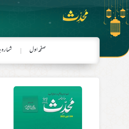
صفحہ اول
شمارہ 