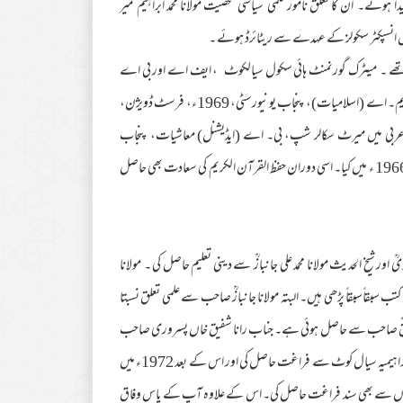
یک علمی گھرانے میں پیدا ہوئے۔ ان کا تعلق نامور علمی سیاسی شخصیت مولانا محمد ابراہیم میر
یم میں انسپکٹر سکولز کے عہدے سے ریٹائرڈ ہوئے ۔
یم تھے ۔ میٹرک گورنمنٹ ہائی سکول سیالکوٹ ، ایف اے اور بی اے
مرے کالج سیالکوٹ ، ایم اے انگلش گورنمنٹ کالج لاہور سے کیا۔ انہوں نے ایم۔ اے (اسلامیات)، پنجاب یونیورسٹی، 1969ء، فرسٹ ڈویژن،
 مرے کالج سیالکوٹ، 1958ء، مع انگلش اور عربی میں میرٹ سکالر شپ، بی۔ اے (ایڈیشنل) معاشیات، پنجاب
یونیورسٹی، مئی 1965ء، بی۔ اے (ایڈیشنل) نفسیات ،پنجاب یونیورسٹی، جولائی 1966 ء میں کیا۔ اسی دوران حفظ القرآن الکریم کی سعادت بھی حاصل
ؒ اور شیخ الحدیث مولانا محمد علی جانبازؒ سے دینی تعلیم حاصل کی ۔ مولانا
بقاًسبقاً پڑھی ہیں۔ البتہ مولانا جانبازؒ صاحب سے علمی تعلق نسبتا
ظ اسحقؒ صاحب سے حاصل ہوئی ہے۔ جناب رانا شفیق خاں پسروری صاحب
کی مرتب کردہ سوانح میں یہ تفصیل درج ہے کہ امیر محترمؒ نے 1971ء میں جامعہ ابراہیمیہ سیال کوٹ سے فراغت حاصل کی اور اس کے بعد 1972ء میں
بعد وہاں سے بھی سند فراغت حاصل کی۔ اس کے علاوہ آپ کے پاس وفاق