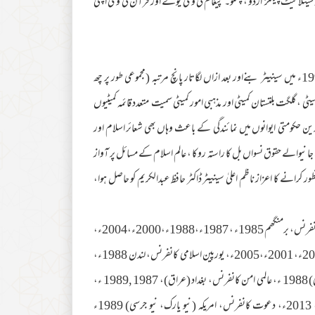
سیٹلائیٹ چینلز اردو ، پشتو۔ پیغام ٹی وی یوکے اور قرآن ٹی وی اپنی
پروفیسر میرؒ چھے مرتبہ سینیٹ آف پاکستان کے رکن منتخب ہوئے۔ پہلی بار 1994ء میں سینیٹر بنےاور بعد ازاں لگاتار پانچ مرتبہ (مجموعی طور پر چھ
 ، گلگت بلتستان کمیٹی اور مذہبی امور کمیٹی سمیت متعدد قائمہ کمیٹیوں
 حکومتی ایوانوں میں نمائندگی کے باعث وہاں بھی شعائر اسلام اور
جانیوالے حقوق نسواں بل کا راستہ روکا ، عالم اسلام کے مسائل پر آواز
ر کرانے کا اعزاز ناظم اعلیٰ سینیٹر ڈاکٹر حافظ عبدالکریم کو حاصل ہوا،
آپ ؒ بین الاقوامی کانفرنسوں میں کئی بار شرکت کر چکے ہیں، مثلاً انٹرنیشنل دعوت کانفرنس، برمنگھم 1985ء ، 1987ء،1988ء،2000ء،2004ء،
2008ء، 2011ءاسلامی کانفرنس برمنگھم، لندن، مانچسٹر، گلاسکو1999ء، 2000ء، 2001ء،2005ء، یورپین اسلامی کانفرنس، لندن 1988ء،
1992ء عالمی اسلامی کانفرنس، فلپائن 1988 ء، عالمی حج کانفرنس، استنبول (ترکی) 1988 ء، عالمی امن کانفرنس، بغداد (عراق)، 1987 ,1989 ء،
رابطہ عالم اسلامی کانفرنس، مکہ معظمہ 1990ء، 1999ء، 2001ء، 2011ء، 2013ء، دعوت کانفرنس، امریکہ (نیو یارک، نیو جرسی) 1989ء