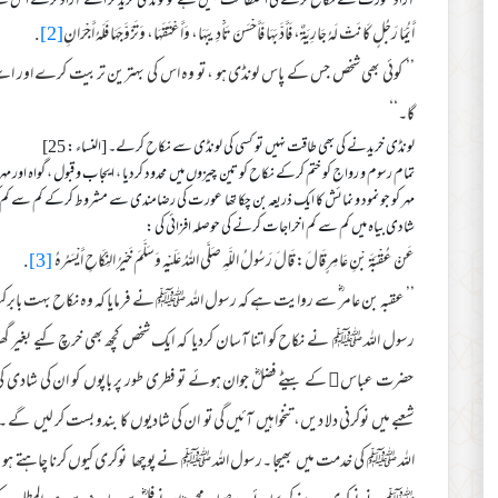
آزاد عورت سے نکاح کرنے کی استطاعت نہیں ہے تو لونڈی خرید کر اسے آزاد کرکے اس
أَيُّمَا رَجُلٍ كَانَتْ لَهُ جَارِيَةٌ، فَأَدَّبَهَا فَأَحْسَنَ تَأْدِيبَهَا، وَأَعْتَقَهَا، وَتَزَوَّجَهَا فَلَهُ أَجْرَانِ
[2]
.
’’ کوئی بھی شخص جس کے پاس لونڈی ہو ، تو وہ اس کی بہترین تربیت کرے اور اسے
گا۔‘‘
لونڈی خریدنے کی بھی طاقت نہیں تو کسی کی لونڈی سے نکاح کرلے۔ [النساء : 25]
تمام رسوم و رواج کو ختم کرکے نکاح کو تین چیزوں میں محدود کردیا ، ایجاب و قبول ، گواہ اور مہر
مہر کو جو نمود و نمائش کا ایک ذریعہ بن چکا تھا عورت کی رضامندی سے مشروط کرکے کم سے کم ک
شادی بیاہ میں کم سے کم اخراجات کرنے کی حوصلہ افزائی کی :
عَنْ عُقْبَةَ بْنِ عَامِرٍ قَالَ: قَالَ رَسُولُ اللَّهِ صَلَّى اللهُ عَلَيْهِ وَسَلَّمَ خَيْرُ النِّكَاحِ أَيْسَرُهُ
[3]
.
’’ عقبہ بن عامر ؓ سے روایت ہے کہ رسول اللہ ﷺ نے فرمایا کہ وہ نکاح بہت باب
رسول اللہ ﷺ نے نکاح کو اتنا آسان کردیا کہ ایک شخص کچھ بھی خرچ کیے بغیر گھ
حضرت عباس﷜ کے بیٹے فضلؓ جوان ہوئے تو فطری طور پر باپوں کو ان کی شادی کی ف
شعبے میں نوکرنی دلا دیں، تنخواہیں آئیں گی تو ان کی شادیوں کا بندو بست کر لی
اللہ ﷺ کی خدمت میں بھیجا ۔رسول اللہ ﷺ نے پوچھا نوکری کیوں کرنا چاہتے ہو ؟ 