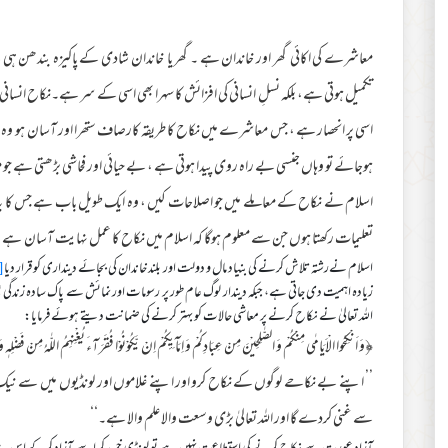
معاشرے کی اکائی گھر اور خاندان ہے ۔ گھر یا خاندان شادی کے پاکیزہ بندھن ہی
تکمیل ہوتی ہے، بلکہ نسلِ انسانی کی افزائش کا سہرا بھی اسی کے سر ہے۔نکاح انسانی 
اسی پر انحصار ہے ، جس معاشرے میں نکاح کا طریقہ کارصاف ستھرا اور آسان ہو وہ 
ہوجائے تو وہاں جنسی بے راہ روی پیدا ہوتی ہے ، بے حیائی اور فحاشی بڑھتی ہے
اسلام نے نکاح کے معاملے میں جو اصلاحات کیں ، وہ ایک طویل باب ہے جس کا یہ م
تعلیمات رکھتا ہوں جن سے معلوم ہوگا کہ اسلام میں نکاح کا عمل نہایت آسان ہے
اسلام نےرشتہ تلاش کرنے کی بنیاد مال و دولت اور بلند خاندان کی بجائے دینداری کو قرار دیا
1]
زیادہ اہمیت دی جاتی ہے، جبکہ دیندار لوگ عام طور پر رسومات اور نمائش سے پاک سادہ زندگی
اللہ تعالیٰ نے نکاح کرنے پر معاشی حالات کو بہتر کرنے کی ضمانت دیتے ہوئے فرمایا:
﴿وَ اَنْكِحُوا الْاَيَامٰى مِنْكُمْ وَ الصّٰلِحِيْنَ مِنْ عِبَادِكُمْ وَ اِمَآىِٕكُمْ اِنْ يَّكُوْنُوْا فُقَرَآءَ يُغْنِهِمُ اللّٰهُ مِنْ فَضْلِهٖ وَ اللّٰهُ وَاسِع
’’ اپنے بے نکاحے لوگوں کے نکاح کرو اور اپنے غلاموں اور لونڈیوں میں سے نیک
سے غنی کردے گا اور اللہ تعالیٰ بڑی وسعت والا علم والا ہے۔‘‘