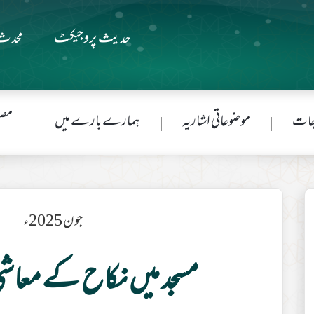
حدیث پروجیکٹ
محدث 
جات
موضوعاتی اشاریہ
ہمارے بارے میں
مصن
جون 2025ء
مسجد میں نکاح کے معاشی 