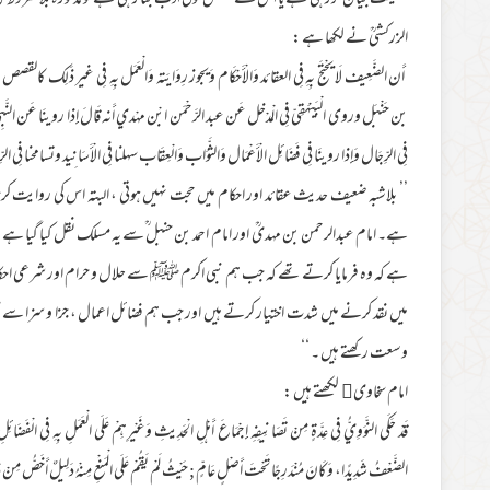
فضیلت بیان کررہی ہے یا اس کے متعلق کوئی ادب بتا رہی ہے تو مذکورہ بلا شروط 
الزرکشیؒ نے لکھا ہے :
أَن الضَّعِيف لَا يحْتَج بِهِ فِي العقائد وَالْأَحْكَام وَيجوز رِوَايَته وَالْعَمَل بِهِ فِي غير ذَلِ
بن حَنْبَل وروى الْبَيْهَقِيّ فِي الْمدْخل عَن عبد الرَّحْمَن ابْن مهْدي أَنه قَالَ إِذا روينَا عَن النَّبِي صل
فِي الرِّجَال وَإِذا روينَا فِي فَضَائِل الْأَعْمَال وَالثَّوَاب وَالْعِقَاب سهلنا فِي الْأَسَانِيد وتسامحنا فِي ال
’’ بلاشبہ ضعیف حدیث عقائد اور احکام میں حجت نہیں ہوتی ، البتہ اس کی روایت 
ہے۔ امام عبدالرحمن بن مہدیؒ اور امام احمد بن حنبل ؒسے یہ مسلک نقل کیا گیا ہے 
ہے کہ وہ فرمایا کرتے تھے کہ جب ہم نبی اکرم ﷺ سے حلال و حرام اور شرعی احکام
میں نقد کرنے میں شدت اختیار کرتے ہیں اور جب ہم فضائل اعمال ، جزا و سزا سے مت
وسعت رکھتے ہیں ۔ ‘‘
امام سخاوی لکھتے ہیں :
قَدْ حَكَى النَّوَوِيُّ فِي عِدَّةٍ مِنْ تَصَانِيفِهِ إِجْمَاعَ أَهْلِ الْحَدِيثِ وَغَيْرِهِمْ عَلَى الْعَمَلِ بِهِ فِي الْفَضَائِلِ وَنَ
الضَّعْفُ شَدِيدًا، وَكَانَ مُنْدَرِجًا تَحْتَ أَصْلٍ عَامٍّ ; حَيْثُ لَمْ يَقُمْ عَلَى الْمَنْعِ مِنْهُ دَلِيلٌ أَخَصُّ مِنْ ذَلِكَ 