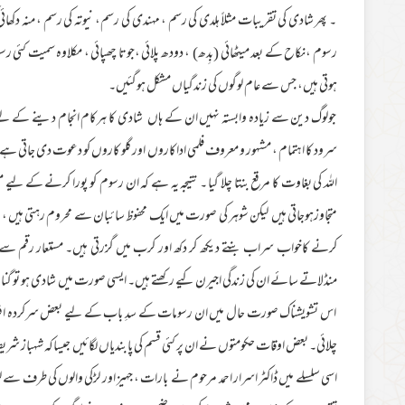
۔ پھر شادی کی تقریبات مثلاً ہلدی کی رسم ، مہندی کی رسم، نیوتہ کی رسم ، منہ دکھا
رسوم ،نکاح کے بعد میٹھائی (بِدھ) ، دودھ پلائی ،جوتا چھپائی ، مکلاوہ سمیت کئی
ہوتی ہیں، جس سے عام لوگوں کی زندگیاں مشکل ہوگئیں۔
جولوگ دین سے زیادہ وابستہ نہیں ان کے ہاں شادی کا ہرکام انجام دینے کے لیے
سرود کا اہتمام ، مشہور و معروف فلمی اداکاروں اور گلو کاروں کو دعوت دی جاتی ہے 
اللہ کی بغاوت کا مرقع بنتا چلا گیا ۔ نتیجہ یہ ہے کہ ان رسوم کو پورا کرنے کے ل
متجاوزہوجاتی ہیں لیکن شوہر کی صورت میں ایک محفوظ سائبان سے محروم رہتی ہیں 
کرنے کاخواب سراب بنتے دیکھ کر دکھ اور کرب میں گزرتی ہیں۔ مستعار رقم سے 
منڈلاتے سائے ان کی زندگی اجیرن کیے رکھتے ہیں۔ ایسی صورت میں شادی ہو تو 
اس تشویشناک صورت حال میں ان رسومات کے سدِ باب کے لیے بعض سرکردہ افراد
چلائی۔ بعض اوقات حکومتوں نے ان پر کئی قسم کی پابندیاں لگائیں جیساکہ شہباز ش
اسی سلسلے میں ڈاکٹر اسرار احمد مرحوم نے بارات ، جہیز اور لڑکی والوں کی طرف سے