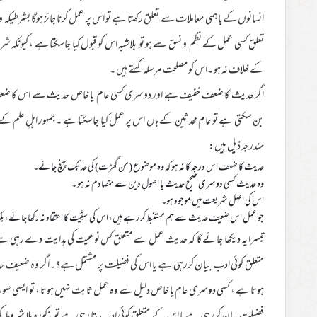
انسانوں کے باہمی معاملات سے تعلق رکھتا ہے تو اس پر عمل کرنا جائز ہوگا بشرطیک
تعلق کسی عمل کے نظم و نسق سے ہو تو بلاشبہ اس کو قبول کیا جاسکتا ہے ، کیون
کے خلاف نہ ہو ۔اس کو مصلحت مرسلہ کہتے ہیں ۔
اگر حدیث کا ضعف خفیف ہے اور دوسری کسی عام یا خاص حدیث سے اس کا ضعف خ
بن سکتی ہے تو عام محدثین کے ہاں اس پر عمل کیا جاسکتا ہے ۔جمہور اہلِ علم 
مندرجہ ذیل ہیں:
حدیث کا ضعف اس درجہ کا نہ ہو کہ وہ موضوع (من گھڑت) کی حد تک پہنچ جائے۔
وہ حدیث کسی دوسری صحیح حدیث یا اصولِ دین سے متصادم نہ ہو ۔
اس کی اصل شریعت میں موجود ہو۔
جو عمل اس ضعیف حدیث سے ہم مستنبط کر رہے ہیں، اس کی سنِّیَت کا اعتقاد نہ رکھا جائے، بلک
تیسرا یہ دیکھا جائے گا کہ حدیث عمل سے متعلق کس نوعیت کی ہدایت دے رہی ہے
متعلق کوئی ادب بیان کررہی ہے یا اس کی فضیلت پر مشتمل ہے؟۔اگر وہ ضعیف
ہوتا ہے ، کسی دوسری عام یا خاص دلیل سے وہ عمل ثابت نہیں ہوتا ، تو ایسی صور