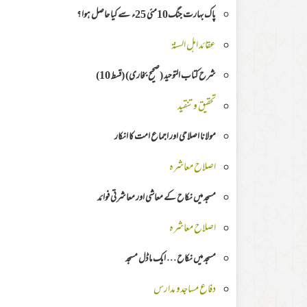
پاک بہارت جنگ10مئی 25ء سے کیا حاصل ہوا ؟
عقائد اہل السنۃ
شرح كتاب التوحيد (صحيح بخاری) (قسط 10)
تحقیق وتنقید
مولانا اصلاحی اور اجماع امت کا انکار
اصلاح معاشرہ
مسجد میں نکاح کے معاشی اور معاشرتی فوائد
اصلاح معاشرہ
مسجد میں نکاح … ایک ماڈل مسجد
دفاع مساجدو مدارس