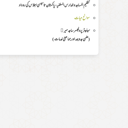
تنظیم المساجد و المدارس السلفیہ، پاکستان تاسیسی اجلاس کی روداد
سوانح حیات
سینیٹر پروفیسر ساجد میر ﷬
(علمی جدوجہد اور جماعتی خدمات )