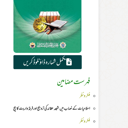
مکمل شمارہ ڈاؤنلوڈ کریں
فہرست مضامین
فکر ونظر
اسلامیات کے نصاب میں شیعہ عقائد کی ترویج اور فرقہ واریت کا بیج
فکر ونظر