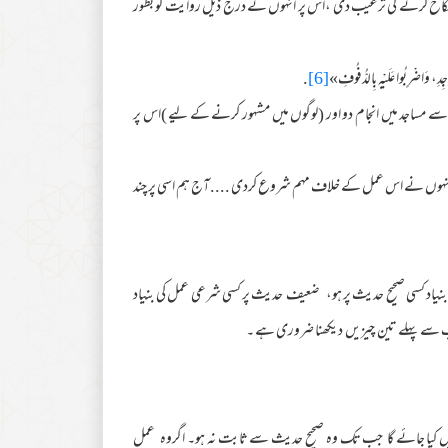
کاح کرنے کی ترغیب دی ،اس پر انہوں نے درج ذیل روایت کو بطور
اجِدِ، وَاضْرِبُوا عَلَيْهِ بِالدُّفُوفِ»
[6]
.
اسے مساجد میں انجام دو اور (لوگوں میں مشہور کرنے کے لیے )اس پر
انہوں نے اس عمل کے خلاف مہم شروع کردی ....آج ہم اسی پر چند
اد کسی صحیح حدیث پر ہو، ضعیف حدیث پر کسی شرعی عمل کی بنیاد
ب سے پہلے تین چیزیں دیکھنا ضروری ہے ۔
ں کیا جائے گا جب تک وہ صحیح حدیث سے ثابت نہ ہو۔ اگروہ عمل