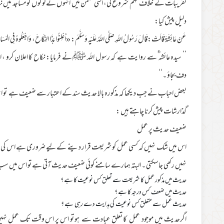
تقریبات کے خلاف مہم شروع کی، اسی ضمن میں انہوں نے لوگوں کو مساجد میں ن
دلیل پیش کیا:
عَنْ عَائِشَةَ قَالَتْ:قَالَ رَسُولُ اللهِ صَلَّى اللهُ عَلَيْهِ وَسَلَّمَ: «أَعْلِنُوا هَذَا النِّكَاحَ، وَاجْعَلُوهُ فِي المَسَ
’’ سیدہ عائشہ ؓ سے روایت ہے کہ رسول اللہ ﷺ نے فرمایا: نکاح کا اعلان کرو ، 
دف بجاؤ ۔‘‘
بعض احباب نے جب دیکھا کہ مذکورہ بالا حدیث سند کے اعتبار سے ضعیف ہے تو 
گذارشات پیش کرنا چاہتے ہیں :
ضعیف حدیث پر عمل
اس میں شک نہیں کہ کسی عمل کو شریعت قرار دینے کے لیے ضروری ہے اس کی بنی
نہیں رکھی جاسکتی ۔ البتہ ہمارے سامنے کوئی ضعیف حدیث آتی ہے تو اس میں س
حدیث میں مذکور عمل کا شریعت سے تعلق کس نوعیت کا ہے ؟
حدیث میں ضعف کس درجہ کا ہے ؟
حدیث عمل سے متعلق کس نوعیت کی ہدایت دے رہی ہے ؟
اگرحدیث میں موجود عمل کا تعلق عبادت سے ہو تو اس پر اس وقت تک عمل نہی