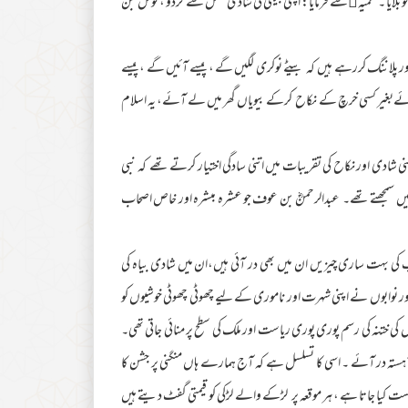
لایا ۔ محمیہ﷜سے فرمایا: اپنی بیٹی کی شادی فضلؓ سے کردو ، نوفل بن
اور پلاننگ کررہے ہیں کہ بیٹے نوکری لگیں گے ، پیسے آئیں گے ، پیسے
جائےبغیر کسی خرچ کے نکاح کرکے بیویاں گھر میں لے آئے، یہ اسلام
پنی شادی اور نکاح کی تقریبات میں اتنی سادگی اختیار کرتے تھے کہ نبی
ں سمجھتے تھے۔ عبدالرحمنؓ بن عوف جو عشرہ مبشرہ اور خاص اصحاب
 بہت ساری چیزیں ان میں بھی در آئی ہیں،ان میں شادی بیاہ کی
 نوابوں نے اپنی شہرت اور ناموری کے لیے چھوٹی چھوٹی خوشیوں کو
 کی ختنہ کی رسم پوری پوری ریاست اور ملک کی سطح پر منائی جاتی تھی۔
ٓہستہ در آئے ۔ اسی کا تسلسل ہے کہ آج ہمارے ہاں منگنی پر جشن کا
ست کیا جاتا ہے ، ہر موقعہ پر لڑکے والے لڑکی کو قیمتی گفٹ دیتے ہیں