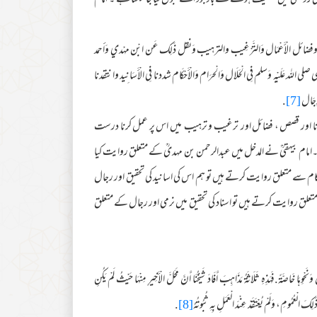
کی روشنی میں ضعیف ہونے کے باوجود اسے قبول کیا جاسکتا ہے ۔ امام
ك كالقصص وفضائل الْأَعْمَال وَالتَّرْغِيب والترهيب وَنقل ذَلِك عَن ابْن مهْدي وَأحمد
ى الله عَلَيْهِ وَسلم فِي الْحَلَال وَالْحرَام وَالْأَحْكَام شددنا فِي الْأَسَانِيد وانتقدنا
رِّجَال
[7]
.
کرنا اور قصص ، فضائل اور ترغیب و ترہیب میں اس پر عمل کرنا درست
۔امام بیہقیؒ نے المدخل میں عبدالرحمن بن مہدیؒ کے متعلق روایت کیا
 سے متعلق روایت کرتے ہیں تو ہم اس کی اسانید کی تحقیق اور رجال
علق روایت کرتے ہیں تو اسناد کی تحقیق میں نرمی اور رجال کے متعلق
حْوِهَا خَاصَّةً.فَهَذِهِ ثَلَاثَةُ مَذَاهِبَ أَفَادَ شَيْخُنَا أَنَّ مَحَلَّ الْأَخِيرِ مِنْهَا حَيْثُ لَمْ يَكُنِ
الْعُمُومِ، وَلَمْ يُعْتَقَدْ عِنْدَ الْعَمَلِ بِهِ ثُبُوتُهُ
[8]
.