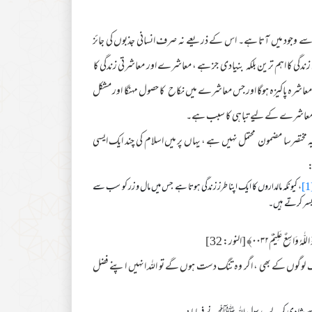
 سے وجود میں آتا ہے۔ اس کے ذریعے نہ صرف انسانی جذبوں کی جائز
زندگی کا اہم ترین بلکہ بنیادی جز ہے ، معاشرے اور معاشرتی زندگی کا
معاشرہ پاکیزہ ہوگا اور جس معاشرے میں نکاح کا حصول مہنگا اور مشکل
 جو معاشرے کے لیے تباہی کا سبب ہے۔
ختصرسا مضمون محتمل نہیں ہے ، یہاں پر میں اسلام کی چند ایک ایسی
:
[
، کیونکہ مالداروں کا ایک اپنا طرز زندگی ہوتا ہے جس میں مال و زر کو سب سے
 بسر کرتے ہیں۔
ٌ عَلِيْمٌ۰۰۳۲﴾ [النور: 32]
 لوگوں کے بھی ، اگر وہ تنگ دست ہوں گے تو اللہ انہیں اپنے فضل