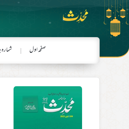
صفحہ اول
شمارہ 