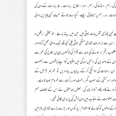
ئی کی رسم ، منڈھا کی رسم، سہرا ، نکاح ، بارات ۔ پھر بارات کے دن کی
 رسومات۔ ہر رسم پر میٹھائی ، پیسے، کپڑے جوتے سمیت کئی چیزیں دینی
 لمبی چوڑی تقریبات ہوتی ہیں جن میں بینڈ باجے ، موسیقی ،رقص و
۔ ان سے نہ صرف شادی مہنگی ہوتی چلی گئی بلکہ ایک دینی عمل گناہ اور
یے مطلوب رقم نہ ہونے کی وجہ سے قوم کی لاکھوں بچیاں نکاح کی عمرسے
، ان کے والدین کی راتیں زندگی میں بیٹیوں کواپنے ہاتھوں سے رخصت
ان رسومات کی ادائیگی کر کے بیٹیاں بیاہ دیں تو عمربھر قرض کے
گناہ اور سرکشی کے سبب گھر رحمت اور برکت سے محروم ہوجاتاہے۔
 نے گاہ بگاہ آواز بلند کی ، بعض جماعتوں نے اس کے خلاف مہم
ریف حکومت نے پنجاب میں ون ڈش کی پابندی لگائی تھی ۔
 لڑکے والوں کو کھانے کا اہتمام ، پارکوں اور بڑے بڑے شادی ہالز میں