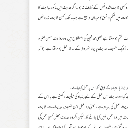
ہ وہ کسی ثابت شدہ نص کے خلاف نہ ہو ۔ اگر حدیث میں مذکور ہدایت کا
کہ شریعت میں نظم و نسق کا میدان وسیع ہے جب تک کسی ثابت شدہ نص
تم ہوسکتا ہے یعنی محدثین کی اصطلاح میں وہ روایت حسن لغیرہ
کے نزدیک ضعیف حدیث پر چار شروط کے ساتھ عمل ہوسکتا ہے، جو کہ
ہ جواز یا احتیاط کے پیشِ نظر اس پر عمل کیاجائے۔
 کیا وہ حدیث اس عمل کے لیے بنیاد کی حیثیت رکھتی ہے یا اس کے
 حدیث عمل کی بنیاد ہے ، یعنی وہ عمل اسی ضعیف حدیث سے ثابت
ت میں وہ عمل نہیں کیا جائے گا۔ لیکن اگروہ حدیث محض کسی عمل کی