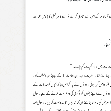
 سے شادی کرلے۔رسول اللہ ﷺ نے فرمایا:
 آزاد کر کے اس سے شادی کرلے تو اسے (ہر عمل کا ) ڈبل اجر ملے
 ۔
ردیا ۔
رکت ہے جس کا بار کم سے کم پڑے۔‘‘
ر بسا سکتا تھا ۔ حضرت ربیعہ بن الحارث ﷜کے بیٹے عبد المطلب ؓاور
کر دامن گیر ہوئی ، دونوں نے پروگرام بنایا کہ بچوں کو صدقات کے
ں گے ۔ دونوں نے اپنے بیٹوں کو نوکری کی درخواست کرنے کے لیے رسول
عرض کی کہ والد چاہتے ہیں کہ شادیوں کا بندوبست کریں ۔ رسول اللہ