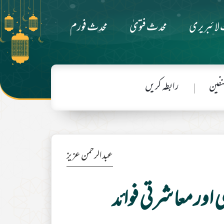
لائبریری
محدث فتویٰ
محدث فورم
فین
رابطہ کریں
عبدالرحمن عزیز
اور معاشرتی فوائد