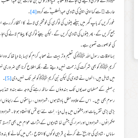
ﷺ نے نوکری دینے کی بجائے دو صحابہ محمیہؓ اور نوفلؓ بن حارث بن عبدالمطلب کو ب
حارث ﷜سے کہا اپنی بیٹی کی شادی عبدالمطلب ؓسے کردو
[4]
۔
غور کریں کہ باپ گھر میں بیٹھے بیٹوں کی نوکری کی خوشخبری لانے کا انتظار کررہے 
جمع کریں گے، پھر بیٹوں کی شادی کریں گے ، لیکن بیٹے نوکری کا پیغام لانے کی ب
کی خوبصورت تصویر ہے۔
بسا اوقات رسول اللہ ﷺ کی تعلیم وتربیت نے صحابہ کرام کو ایسا بنا دیا تھا کہ وہ ا
کریم ﷺ کو بھی شرکت کی زحمت نہیں دیتے تھے، بلکہ اطلاع کرنا بھی ضروری نہی
میں شامل ہیں، انہوں نے شادی کی لیکن نبی کریم ﷺ کو خبر تک نہیں دی
[5]
۔
برصغیر کے مسلمان صدیوں تک ہندوؤں کے ساتھ رہنے کی وجہ سے ہندو تہذیب کی
رسوم بھی ہیں۔ اس کے علاوہ مغل بادشاہوں ، شہزادوں ، ریاستوں کے راجاؤں اور
بڑی بڑی تقریبات اور جشنوں میں بدل دیا ، نِت نئے ایونٹس کا انعقاد ہوتا ۔ شہزادوں
حکمرانوں ، شہزادوں اور امراء کی جشن نما شادیوں کے اثرات عوام میں بھی آہستہ ا
ساماں ، شادی کی تاریخ طے کرنے پر قریبی لوگوں کا اجتماع ، جس میں کھانے کا بندوب