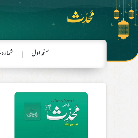
صفحہ اول
شمارہ 