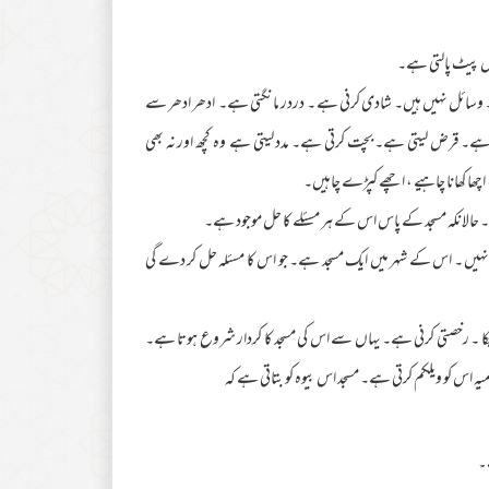
بس پیٹ پالتی ہے۔
تی ہے۔ وسائل نہیں ہیں۔ شادی کرنی ہے ۔ دردر مانگتی ہے۔ ادھر ادھر سے
ہے۔ قرض لیتی ہے۔ بچت کرتی ہے۔ مدد لیتی ہے ـ وہ کچھ اور نہ بھی
ھا کھانا چاہیے ، اچھے کپڑے چاہیں۔
 حالانکہ مسجد کے پاس اس کے ہر مسئلے کا حل موجود ہے۔
 فکر نہیں ۔ اس کے شہر میں ایک مسجد ہے۔ جو اس کا مسئلہ حل کر دے گی
 چکا ۔ رخصتی کرنی ہے۔ یہاں سے اس کی مسجد کا کردار شروع ہوتا ہے۔
 اس کو ویلکم کرتی ہے۔ مسجد اس بیوہ کو بتاتی ہے کہ
 ۔