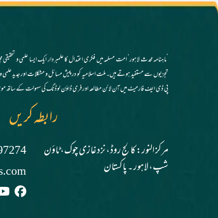
’ماہنامہ محدث لاہور‘ امت مسلمہ میں فکری اعتدال کا علمبردار ایک ایسا علمی و تحقیق
پی ڈی ایف فارمیٹ میں آن لائن مطالعہ اور فری ڈاؤن لوڈنگ کی سہولت کے ساتھ موج
رابطہ کریں
مرکز النور: کالج روڈ، نزد غازی چوک، ٹاؤن
97274
شپ، لاہور ۔ پاکستان
s.com