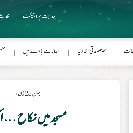
حدیث پروجیکٹ
محدث 
جات
موضوعاتی اشاریہ
ہمارے بارے میں
مصن
جون 2025ء
مسجد میں نکاح … ا