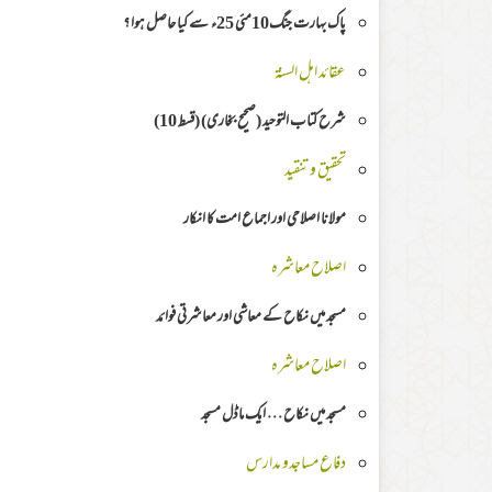
پاک بہارت جنگ10مئی 25ء سے کیا حاصل ہوا ؟
عقائد اہل السنۃ
شرح كتاب التوحيد (صحيح بخاری) (قسط 10)
تحقیق وتنقید
مولانا اصلاحی اور اجماع امت کا انکار
اصلاح معاشرہ
مسجد میں نکاح کے معاشی اور معاشرتی فوائد
اصلاح معاشرہ
مسجد میں نکاح … ایک ماڈل مسجد
دفاع مساجدو مدارس