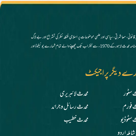
 قانونی، معاشرتی، سیاسی اور علمی موضوعات پر اسلامی نقطہ نظر کی تشریح اور بے لاگ
تجزیوں سے مستفید ہوتے ہیں۔ ملت اسلامیہ کو درپیش مسائل و مشکلات اور جدید علمی و فکری چیلنجز کے حوالہ سے ممتاز اہل قلم کی نگارشات پیش کرنا اس رسالہ کا طرہ امتیاز ہے. اس ویب سائٹ پر ماہنامہ محدث لاہورکے 1970ء سے لیکر اب تک چھپنے والے تمام شمارے یونیکوڈ اور
رے دیگر پراجیکٹ
 سٹور
محدث لائبریری
 فورم
محدث رسائل وجرائد
 سٹوڈیو
محدث خطیب
 شاملہ اردو