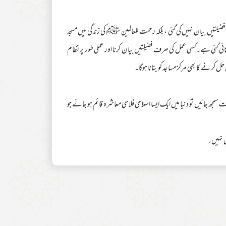
تیں بیان نہیں کی گئی ، بلکہ رحمت للعالمین ﷺ کی زندگی میں مسجد
تائی گئی ہے۔کسی عمل کی صرف فضیلتیں بیان کرنا اور عملی طور پر نظام
رنے کا بھی مرکز مساجد کو بنانا ہوگا۔
مجھ جائیں تو دنیا میں ایک ایسا اسلامی فلاحی معاشرہ قائم ہو جائے جو
ں نہیں۔