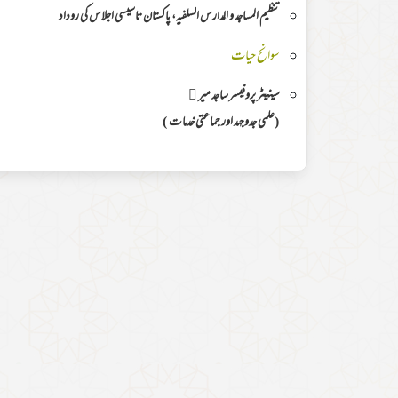
تنظیم المساجد و المدارس السلفیہ، پاکستان تاسیسی اجلاس کی روداد
سوانح حیات
سینیٹر پروفیسر ساجد میر ﷬
(علمی جدوجہد اور جماعتی خدمات )