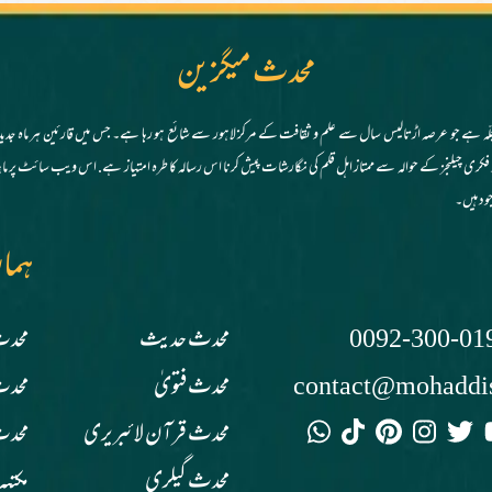
محدث میگزین
ی مجلّہ ہے جو عرصہ اڑتالیس سال سے علم و ثقافت کے مرکز لاہور سے شائع ہو رہا ہے۔ جس میں قارئین ہر ماہ جدید
ود ہیں۔
ہما
0092-300-01
محدث حدیث
محدث
contact@mohaddi
محدث فتویٰ
محدث
محدث قرآن لائبریری
محدث
محدث گیلری
مکتبہ