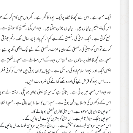
ایک مسجد ہے ۔ اس سے کچھ فاصلے پر ایک بیوہ کا گھر ہے۔ گھروں میں کام کر کے 
اس کی 4 یتیم بیٹیاں ہیں۔ بیٹیاں جوان ہوتی ہیں۔ بیوہ ان کی رخصتی کا سوچ
جمع کرتی ہے۔ ایک بیٹی کی رخصتی کے لیے کم از کم چار یا چھ سال تک رقم جوڑتی 
کرے تو اس کو بیٹی کی رخصتی کے دن باعزت رخصتی کے لیے ایک اچھی جگہ چاہیے ، اچ
مسجد سے کچھ فاصلے پر سالوں سے بسی اس بیوہ کے اس معاملے سے مسجد لا تعلق ہے ۔
ایسی ایک اور بیوہ اسلام اباد کی رہائشی ہے ۔ بچیاں جوان ہوتی ہیں تو اس کو کوئی
۔۔۔اس بیوہ کو قرض لینے کی اور دھکے کھانے کی ضرورت نہیں۔
وہ بیوہ اس مسجد میں جاتی ہے۔ بتاتی ہے کہ میری بیٹی جوان ہو چکی ۔ رشتہ طے ہو
اس کے دکھوں کی داستان دفن ہوتی ہے۔ مسجد اس کا سہارا بن جاتی ہے ۔مسجد انتظامیہ
مسجد میں شادی ہال موجود ہے۔ اس بیٹی کا فری فنکشن ہو جائے گا ۔
مسجد میں بوتیک سینٹر قائم ہے۔ اس بیٹی کو بہترین کپڑے مل جائیں گے ۔
اس مسجد میں عروسی ملبوسات کا سیکشن ہے۔ اس بیٹی کو بہترین عروسی ملوسات مل جائیں گے