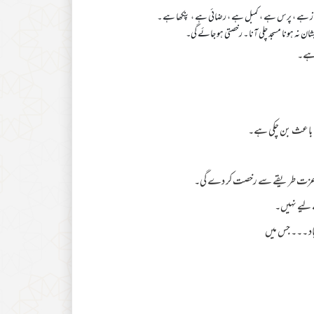
ز ہے ، پرس ہے ، کمبل ہے ، رضائی ہے ، پنکھا ہے ۔
شان نہ ہونا مسجد چلی آنا ۔ رخصتی ہو جائے گی۔
 ہے۔
کا باعث بن چکی ہے۔
د باعزت طریقے سے رخصت کر دے گی۔
 لیے نہیں۔
باد ۔۔۔ جس میں