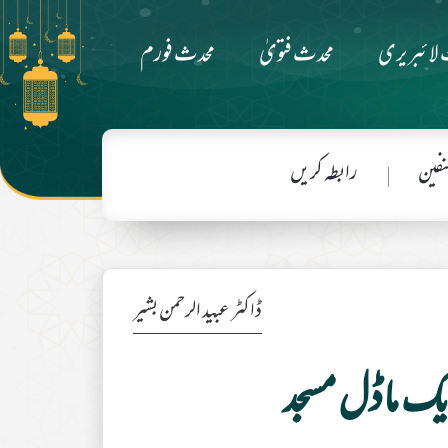
لائبریری
محدث فتویٰ
محدث فورم
فین
رابطہ کریں
ڈاکٹر عبید الرحمن بشیر
یک ماڈل مسجد