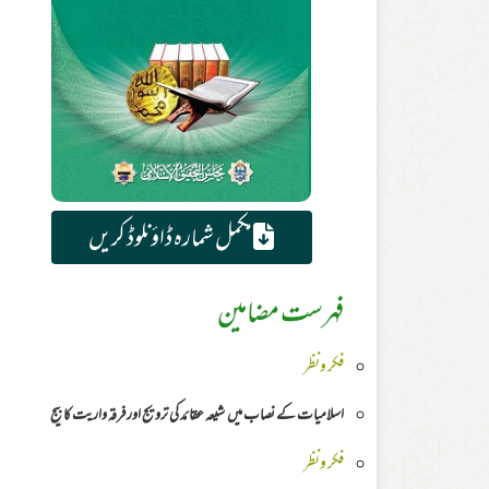
مکمل شمارہ ڈاؤنلوڈ کریں
فہرست مضامین
فکر ونظر
اسلامیات کے نصاب میں شیعہ عقائد کی ترویج اور فرقہ واریت کا بیج
فکر ونظر