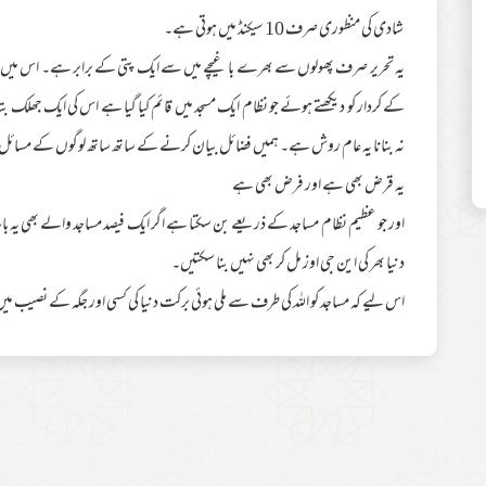
شادی کی منظوری صرف 10 سیکنڈ میں ہوتی ہے۔
یہ تحریر صرف پھولوں سے بھرے باغیچے میں سے ایک پتی کے برابر ہے۔ اس میں فضیل
کے کردار کو دیکھتے ہوئے جو نظام ایک مسجد میں قائم کیا گیا ہے اس کی ایک جھلک ب
نہ بنانا یہ عام روش ہے۔ ہمیں فضائل بیان کرنے کے ساتھ ساتھ لوگوں کے مسائل حل ک
یہ قرض بھی ہے اور فرض بھی ہے
اور جو عظیم نظام مساجد کے ذریعے بن سکتا ہے اگر ایک فیصد مساجد والے بھی یہ بات س
دنیا بھر کی این جی اوز مل کر بھی نہیں بنا سکتیں۔
اس لیے کہ مساجد کو اللہ کی طرف سے ملی ہوئی برکت دنیا کی کسی اور جگہ کے نصیب می