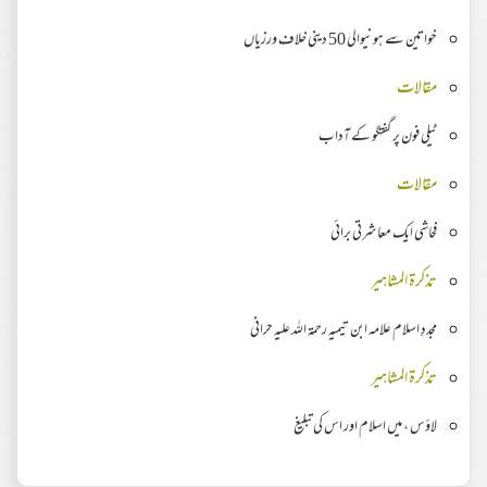
خواتین سے ہونیوالی 50 دینی خلاف ورزیاں
مقالات
ٹیلی فون پر گفتگو کے آداب
مقالات
فحاشی ایک معاشرتی برائی
تذکرۃ المشاہیر
مجددِ اسلام علامہ ابن تیمیہ رحمۃ اللہ علیہ حرانی
تذکرۃ المشاہیر
لاؤس ، میں اسلام اور اس کی تبلیغ