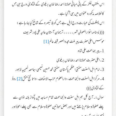
اس مکتب فکر کے بانی مبانی مولانا احمد رضا خان بریلوی کے فتاویٰ درج ہی جس
کا خلاصہ مذکورہ عنوان میں ہی آگیا ہے۔
اس پمفلٹ کی عبارت درج ذیل ہے جس کو بلاتبصرہ کے شائع کیا جارہا ہے:
(((ماہنامہ انوار الصوفیہ شہر۔۔۔۔۔ترجمان آستان عالیہ علی پور شریف
موسس اعلیٰ حضرت پیر ملت مجدد العصر قبلہ عالم
[1]
1۔پیر جماعت علی شاہ
2۔اعلیٰ حضرت مولانا احمد رضا خاں بریلوی
3۔امام اہل السنت مفتی اعظم پاکستان مفتی محمد حسین نعیمی،جامعہ نعیمیہ لاہور
4۔مرکز اہل السنت والجماعت ،دارالعلوم حزب الاحناف ،داتا گنج بخش
[2]
روڈ
کے فتاویٰ)))
سوال:۔آج کل ہم اہل سنت والجماعت تمام مساجد میں بآواز بلند اذان سے
پہلے صلوۃ وسلام پڑھتے ہیں اور بعض موذنین صلوۃ وسلام سے بھی پہلے اعوذ اور