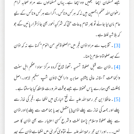
جسے مسلمان اچھا سمجھیں وہ اچھا ہے۔یہاں مسلمانوں سے مراد صحابہ کرام
رضوان اللہ عنھم اجمعین ہیں نہ کہ ہرکس وناکس۔اگر اسے ہر کس وناکس کے لیے
عام مان لیا جائے تو پھر تمام بدعات حتیٰ کہ شرکیہ اُمور بھی جائز قرار پائیں گے جو
کہ بلا شبہ غلط ہے۔
[3]
۔تثویب سے مراد اذان فجر میں"الصلواۃ خیر من النوم" کہنا ہے نہ کہ اذان
کے بعدصلواۃ وسلام پڑھنا۔
[4]
۔اذان سے قبل صلوۃ تسمیہ ،تعوذ شائع کردہ مرکز سواد اعظم اہل سنت
والجماعت آستانہ عالی چشتیہ صابریہ دارالحق،ٹاؤن شپ سکیم لاہور۔اصل
پمفلٹ بھی ہمارے پاس محفوظ ہے جسے بوقت ضرورت ملاحظہ کیا جاسکتا ہے۔
[5]
۔حافظ ابن حجر رحمۃ اللہ علیہ نے فتح الباری میں لکھا ہے ،فجر کی نماز سے
پہلے اور جمعہ کی نماز سے پہلے اذان(یا متصل بعد یا جماعت سے پہلے) اور اذان
سے پہلے صلوۃ وسلام پڑھنا لغت وشرع کسی اعتبار سے بھی اذان کا حصہ
نہیں۔۔۔اور ابن حجر رحمۃ اللہ علیہ نے فتاویٰ کبریٰ میں لکھاہےاذان کے بعد