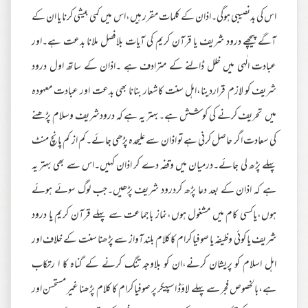
اس کی بدنصیبی ہوگی۔اذان کے کلمات مقرر ہیں،اس میں کمی بیشی کرنا یا ان کے
آگے پیچھے درود شریف یا قرآن کریم کی آیات بلافصل ملانا بدعت ہے۔اور
عبادت الٰہی میں خلل ڈالنے کے مترادف ہے ۔اذان کے ساتھ اول درود
شریف کو لازم قراردینا،اہل سنت کاشعار بنانا بھی بدعت اور عبادت معہودہ
میں تحریف کرنے کی کوشش ہے۔بہتر یہ ہے کہ درودشریف وسلام پڑھنے
کی سعادت اگر حاصل کرنی ہے تو اذان سے علیحدہ پڑھی جائے۔کم از کم پانچ منٹ
پہلے پڑھ لی جائے۔درمیان میں وقفہ دے کر اذان کہیں۔اس سے بھی بہتر یہ
ہے کہ اذان کے بعد دعا پڑھ کردرود شریف پڑھیں۔جب لوگ سوئے ہوئے
ہوں،یاکسی کام میں مشغول ہوں،نماز باجماعت سے پہلے قرآن کریم یا درود
شریف یا کوئی وظیفہ یا صوفیا کرام کاکلام بلندآواز سے پڑھنا سنت کے خلاف اور
اہل اسلام کو پریشان کرنے،ان کو بلاوجہ تنگ کرنے کے گناہ کا ا رتکاب
ہے،بالخصوص فجر سے پہلے لاؤڈ اسپیکر پر صوفیا کرام کا کلام پڑھنا غیر مستحسن اور