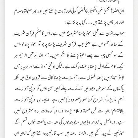
بسم اللہ اور آیت:
إِنَّ الصَّلَاةَ تَنْهَىٰ عَنِ الْفَحْشَاءِ وَالْمُنْكَرِیا کوئی اور آیت پڑھتے ہیں اور پھر صلواۃ وسلام
اور پھر اذان پڑھتے ہیں۔۔۔کیا یہ جائز ہے؟
جواب۔اذان سے قبل اعوذ پڑھنا مشروع نہیں ہے۔اس کا حکم قرآن شریف
کے ساتھ مخصوص ہے یعنی جب قرآن شریف پڑھنا چاہو تو اعوذ پڑھ لو،اس
کے سوا کسی چیز سے پہلے اعوذ پڑھنے کا حکم نہیں۔بسم اللہ الرحمٰن الرحیم ہر
نیک کام کے اول پڑھنا باعث برکت ہے۔لیکن اونچی آواز سے اور مزید برآں
لاؤڈ سپیکر میں پڑھنا فضول ہے۔آہستہ سے پڑھنا کافی ہے قرون اولیٰ میں بلکہ
پاکستان کے معرض وجود میں آنے سے پہلے کہیں بھی اذان کو اونچی آواز سے
بسم اللہ پڑھ کر شروع کرنا مہور(معروف) نہیں ہے۔ایسے ہی اونچی آواز سے
بالالتزام اذان سے قبل صلوۃ وسلام پڑھنا اور اس کو عادت بنانا مشروع نہیں
ہے۔در اصل یہ زوائد وہابیوں،دیوبندیوں کی ضد سے یانعت خواں قسم کے
موذنین نے پیدا کیے ہیں۔از منہ سابقہ میں سب قارئین جانتے ہیں کہ اذان ان