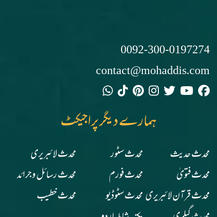
0092-300-0197274
contact@mohaddis.com
ہمارے دیگر پراجیکٹ
محدث حدیث
محدث سٹور
محدث لائبریری
محدث فتویٰ
محدث فورم
محدث رسائل وجرائد
محدث قرآن لائبریری
محدث سٹوڈیو
محدث خطیب