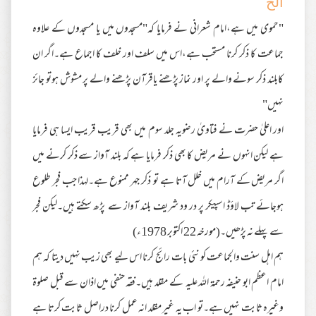
الخ
"حموی میں ہے،امام شعرانی نے فرمایا کہ"مسجدوں میں یا مسجدوں کے علاوہ
جماعت کا ذکر کرنا مستحب ہے،اس میں سلف اور خلف کا اجماع ہے۔اگر ان
کابلند ذکر سونے والے پر اور نماز پڑھنے یاقرآن پڑھنے والے پر مشوش ہوتو جائز
نہیں"
اور اعلیٰ حضرت نے فتاویٰ رضویہ جلد سوم میں بھی قریب قریب ایسا ہی فرمایا
ہے لیکن انہوں نے مریض کا بھی ذکر فرمایا ہے کہ بلند آواز سے ذکر کرنے میں
اگر مریض کے آرام میں خلل آتا ہے تو ذکر جہر ممنوع ہے۔لہذا جب فجر طلوع
ہوجائے تب لاؤڈ اسپیکر پر در ود شریف بلند آواز سے پڑھ سکتے ہیں۔لیکن فجر
سے پہلے نہ پڑھیں۔(مورخہ 22 اکتوبر 1978ء)
ہم اہل سنت والجماعت کو نئی بات رائج کرنا اس لیے بھی زیب نہیں دیتا کہ ہم
امام اعظم ابو حنیفہ رحمۃ اللہ علیہ کے مقلد ہیں۔فقہ حنفی میں اذان سے قبل صلوۃ
وغیرہ ثابت نہیں ہے۔تو اب یہ غیر مقلد انہ عمل کرنا دراصل ثابت کرتا ہے