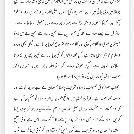
گزارش ہے کہ قرآن وسنت کی روشنی میں ارشاد فرمائیں کہ پنج وقتہ نماز کے لیے
جو اذانیں دی جاتی ہیں،ان سے پہلے کیا رسول صلی اللہ علیہ وسلم پردرود وصلوۃ
بآواز بلند بھیجنا مسنون ومشروع ہے جیساکہ ہمارے ہاں معمول بنتا جارہا ہے ۔
نماز فجر سے پہلے ہمارے محلہ کی مسجد میں سے تین یاساڑھے تین بجے ہی لاؤڈ
سپیکر پر صوفیا کا کلام یاکوئی اور کلام سنانا شروع کردیا جاتا ہے۔کبھی کبھی درود
وسلام کو بھی سنایا جاتا ہے۔ کیا محلہ و الوں کو تین یاساڑھے تین بجے ہی جگا دینا
اسلامی طریقہ ہے؟صحیح فتویٰ دے کر عنداللہ ماجور ہوں۔(سائل:محمد
حنیف،باغبانپورہ،جی ٹی روڈ نمبر245 ،لاہور)
الجواب ھو الموفق للصواب:درود شریف پڑھنا مسلمان کے لیے ذریعہ نجات اور
وسیلہ شفاعت ہے۔قرآن کریم میں واضح طور پر ایمان والوں کو حکم دیا گیا ہے
کہ وہ محبت اورعظمت رسول صلی اللہ علیہ وسلم کے لیے درود شریف پڑھا
کریں۔نماز کے اندر بھی درود شریف پڑھنے کا حکم ہے۔اس لیے کوئی صحیح
العقیدہ مسلمان درودشریف سے گریز نہیں کرسکتا اور اگر کوئی ایسا کرے تو یہ