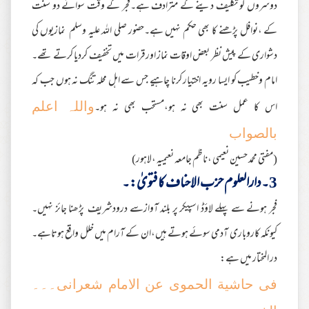
دوسروں کو تکلیف دینے کے مترادف ہے۔فجر کے وقت سوائے دو سنت
کے ،نوافل پڑھنے کا بھی حکم نہیں ہے۔حضور صلی اللہ علیہ وسلم نمازیوں کی
دشواری کے پیش نظر بعض اوقات نماز اورقرات میں تخفیف کردیا کرتے تھے۔
امام وخطیب کو ایسا رویہ اختیار کرنا چاہیے جس سے اہل محلہ تنگ نہ ہوں جب کہ
اس کا عمل سنت بھی نہ ہو،مستحب بھی نہ ہو۔
واللہ اعلم
بالصواب
(مفتی محمد حسین نعیمی ،ناظم جامعہ نعیمیہ ،لاہور)
3۔دارالعلوم حزب الاحناف کا فتویٰ:۔
فجر ہونے سے پہلے لاؤڈ اسپیکر پر بلند آوازسے درودشریف پڑھنا جائز نہیں۔
کیونکہ کاروباری آدمی سوئے ہوتے ہیں،ان کے آرام میں خلل واقع ہوتاہے۔
در المختار میں ہے:
فى حاشية الحموى عن الامام شعرانى۔۔۔