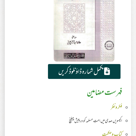
مکمل شمارہ ڈاؤنلوڈ کریں
فہرست مضامین
فکر ونظر
اکیسویں صدی میں امتِ مسلمہ کو درپیش چیلنچ
کتاب وحکمت