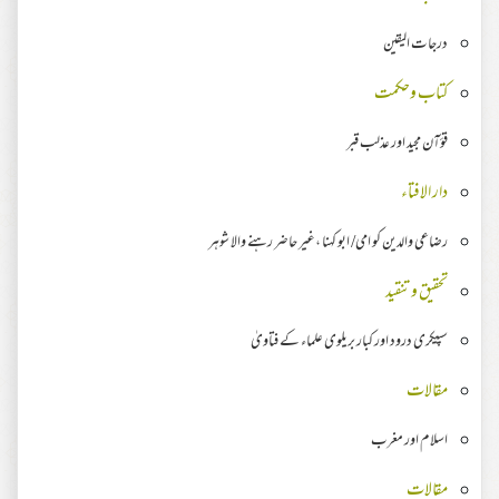
درجات اليقين
کتاب وحکمت
قؤآن مجید اور عذلب قبر
دار الافتاء
رضاعی والدین کو امی/ ابو کہنا ،غیر حاضر رہنے والا شوہر
تحقیق وتنقید
سپیکری درود اور کبار بریلوی علماء کے فتاویٰ
مقالات
اسلام اور مغرب
مقالات