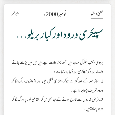
نومبر 2000ء
منیر قمر
تحقیق و تنقید
سپیکری درود اور کبار بریلوی علماء کے فتاویٰ
بریلوی مکتب فکرکی مساجد میں عموماً 3/اوقات ایسے ہیں جن میں پڑھے جانے
والے درود کو سپیکری درود کہا جاسکتا ہے:
1۔نماز جمعہ کے بعد کھڑے ہوکر،اجتماعی شکل میں اور باآواز بلند،راگ لگا کر
درود شریف پڑھا جاتا ہے ۔
2۔فرض نمازوں سے فارغ ہونے کے بعد بھی مل کر اجتماعی طور پر،راگ لگا کر
درود پڑھتے ہیں۔