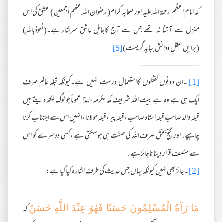
کہ امام اعظم رحمۃ اللہ علیہ اور صحابہ کرام( رضوان اللہ عنھم اجمعین ) عشق کی اس
منزل سے آشنا نہ تھے جس سے آج کاجاہل عاشق سرشار ہے۔(نعوذباللہ)
(برایں عقل ودانش بباید گریست)
[5]
[1]
۔ان دونوں لفظوں کااستعمال درست نہیں ہے۔کیونکہ قبلہ عالم صرف
ایک ہی ہے وہ ہے بیت اللہ شریف مکہ مکرمہ،لہذا عموماً جو لوگ لکھ دیتے ہیں
قبلہ والد صاحب قبلہ استاد صاحب،قبلہ پیر،قبلہ مولانا ،انہیں اس سے اجتناب کرنا
چاہیے۔اور گنج بخش صرف اللہ کی صفت ہی ہوسکتی ہے ،کسی دوسرے کو اس
سے منصف قرار دینا ناجائز ہے۔
[2]
۔جائز بھی نہیں کیونکہ یہاں جس حدیث کی طرف اشارہ کیاگیا ہے:
کہ
مَا رَآهُ الْمُسْلِمُونَ حَسَنًا فَهُوَ عِنْدَ اللَّهِ حَسَنٌ