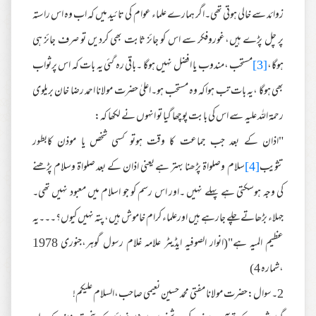
زوائد سے خالی ہوتی تھی۔اگر ہمارے علماء عوام کی تائید میں کہ اب وہ اس راستہ
پر چل پڑے ہیں،غوروفکر سے اس کو جائز ثابت بھی کردیں تو صرف جائز ہی
ہوگا،
[3]
مستحب ،مندوب یا افضل نہیں ہوگا ۔باقی رہ گئی یہ بات کہ اس پرثواب
بھی ہوگا ،یہ بات تب ہواکہ وہ مستحب ہو۔اعلیٰ حضرت مولانا احمد رضا خان بریلوی
رحمۃ اللہ علیہ سے اس کی بابت پوچھا گیا تو انہوں نے لکھا کہ:
"اذان کے بعد جب جماعت کا وقت ہوتو کسی شخص یا موذن کابطور
تثویب
[4]
سلام وصلواۃ پڑھنا بہتر ہے یعنی اذان کے بعد صلواۃ وسلام پڑھنے
کی وجہ ہوسکتی ہے پہلے نہیں ۔اور اس رسم کو جو اسلام میں معبود نہیں تھی۔
جہلاء بڑھاتے چلے جارہے ہیں اورعلماء کرام خاموش ہیں،پتہ نہیں کیوں؟۔۔۔یہ
عظیم المیہ ہے"(انوار الصوفیہ ایڈیٹر علامہ غلام رسول گوہر،جنوری 1978
،شمارہ 4)
2۔سوال:حضرت مولانا مفتی محمد حسین نعیمی صاحب،السلام علیکم!