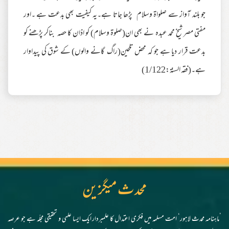
جو بلند آواز سے صلواۃ وسلام پڑھا جاتا ہے۔یہ کیفیت بھی بدعت ہے ۔اور
مفتی مصر شیخ محمد عبدہ نے بھی ان(صلوۃ وسلام) کو اذان کا حصہ بناکر پڑھنے کو
بدعت قرار دیا ہے جو کہ محض تلحین(راگ گانے والوں) کے شوق کی پیداوار
ہے۔(فقہ السنۃ:1/122)
محدث میگزین
’ماہنامہ محدث لاہور‘ امت مسلمہ میں فکری اعتدال کا علمبردار ایک ایسا علمی و تحقیقی مجلّہ ہے جو عرصہ