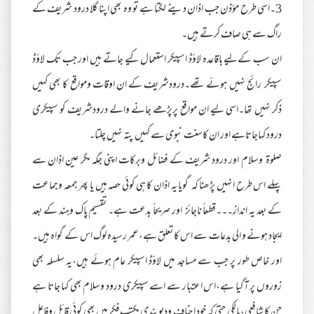
3۔اسی طرح مؤذن جب اذان دینے لگتا ہے تو وہ بھی اپنا گلا درود شریف کے
راگ سے ہی صاف کرتے ہیں۔
ان سب کےلیے باقاعدہ لاؤڈ اسپیکر استعمال کیے جاتے ہیں اور جب تک لاؤڈ
سپیکر رائج نہیں ہوئے تھے۔درودشریف کے ان اوقات ومواقع کا بھی کہیں
ذکر نہیں تھا۔اسی لیے ان مواقع پرپڑھے جانے والے درودشریف کو سپیکری
درود کہاجاتاہے اور ان کاسنت نبوی سے کہیں پتہ نہیں چلتا۔
صلوۃ وسلام اور درود شریف کے فضائل وبرکات اپنی جگہ مگر عین اذان سے
پہلے اس طرح انہیں پڑھنا کہ گویا یہ اذان کا ہی کوئی حصہ ہیں یا پھر جمعہ وجماعت
کے بعد یہ انداز۔۔۔قطعاً ناجائز اور صریحاً بدعت ہے۔ تقسیم پاک وہند کے بعد
ایجاد ہونے و الی بدعات سے اس کا تعلق ہے،عمر رسیدہ لوگ اس کے گواہ ہیں۔
اور خاص طور پر جب سے مساجد میں لاؤڈ اسپیکر عام ہوئے ہیں،یہ سلسلہ بھی
زوروں پر آگیا ہے،اس اعتبار سے اسے سپیکری درود وسلام بھی کہا جاتا ہے
جن کا شافعی،مالکی حتیٰ کہ خود ا حناف ودیوبندی مکتب فکر میں بھی کوئی قائل وفاعل