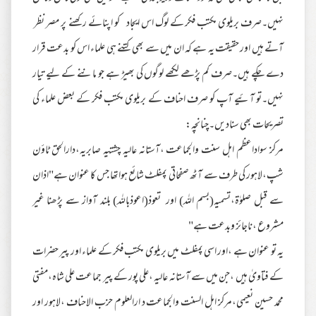
نہیں۔صرف بریلوی مکتب فکر کے لوگ اس ایجاد کو اپنائے رکھنے پر مصر نظر
آتے ہیں اور حقیقت یہ ہے کہ ان میں سے بھی کتنے ہی علماء اس کو بدعت قرار
دے چکے ہیں۔صرف کم پڑھے لکھے لوگوں کی بھیڑ ہے جو ماننے کے لیے تیار
نہیں۔تو آئیے آپ کو صرف احناف کے بریلوی مکتب فکر کے بعض علماء کی
تصریحات بھی سنادیں۔چنانچہ:
مرکز سواداعظم اہل سنت والجماعت ،آستانہ عالیہ چشتیہ صابریہ،دارالحق ٹاؤن
شپ،لاہور کی طرف سے آٹھ صفحاتی پمفلٹ شائع ہواتھا جس کا عنوان ہے"اذان
سے قبل صلوٰۃ،تسمیہ(بسم اللہ) اور تعوذ(اعوذباللہ) بلند آواز سے پڑھنا غیر
مشروع ،ناجائز وبدعت ہے"
یہ تو عنوان ہے ،اور اسی پمفلٹ میں بریلوی مکتب فکر کے علماء اور پیر حضرات
کے فتاویٰ ہیں ،جن میں سے آستانہ عالیہ ،علی پور کے پیر جماعت علی شاہ،مفتی
محمد حسین نعیمی،مرکز اہل السنت والجماعت د ارالعلوم حزب الاحناف ،لاہور اور