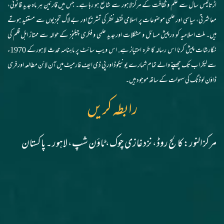
اڑتالیس سال سے علم و ثقافت کے مرکز لاہور سے شائع ہو رہا ہے۔ جس میں قارئین ہر ماہ جدید قانونی،
معاشرتی، سیاسی اور علمی موضوعات پر اسلامی نقطہ نظر کی تشریح اور بے لاگ تجزیوں سے مستفید ہوتے
ہیں۔ ملت اسلامیہ کو درپیش مسائل و مشکلات اور جدید علمی و فکری چیلنجز کے حوالہ سے ممتاز اہل قلم کی
نگارشات پیش کرنا اس رسالہ کا طرہ امتیاز ہے. اس ویب سائٹ پر ماہنامہ محدث لاہورکے 1970ء
سے لیکر اب تک چھپنے والے تمام شمارے یونیکوڈ اور پی ڈی ایف فارمیٹ میں آن لائن مطالعہ اور فری
ڈاؤن لوڈنگ کی سہولت کے ساتھ موجود ہیں۔
رابطہ کریں
مرکز النور: کالج روڈ، نزد غازی چوک، ٹاؤن شپ، لاہور ۔ پاکستان