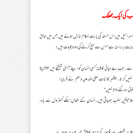
باب کی ایک جھلک
سرائیل میں اس مسئلہ کی بابت احکام نازل ہوئے ہیں جس میں خالق
ہایت برراستہ ہے"اس سے منع کرنے کی دو وجوہات ہیں:
دیتاہے۔ جب بے حیائی کافتنہ کسی انسان کو اپنے آہنی شکنجے میں جکڑ لیتا
 کر تا۔پیغمبر کائنات صلی اللہ علیہ وسلم نے فرمایا:
ئی روکنے والا نہیں"
صلاحیتیں سلب ہوجاتی ہیں۔انسان کے افعال اسکے کنٹرول سے باہر