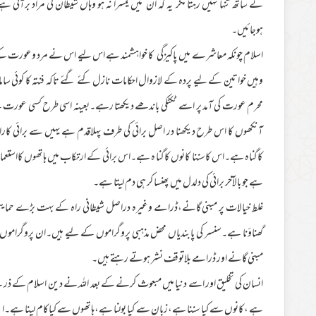
کے ساتھ تنہا نہیں رہتا مگر یہ کہ ان میں تیسرا نہ ہو وہاں شیطان کی مراد برآتی ہے 
ہوجائیں۔
اسلام چونکہ معاشرے میں پاکیزگی کا خواہشمند ہے اس لیے اس نے مرد وعورت کے آ
وہیں خواتین کے لیے پردہ کے لازوال احکامات نازل کئے گئے تاکہ فنتہ کا کوئی ساما
محرم عورت کی آمد پر اسے ٹکٹکی باندھے دیکھتا رہے۔بعینہ اسی طرح کسی عورت کے لیے
آنکھوں کا اس طرح دیکھنا در اصل برائی کی طرف پہلاقدم ہے یہیں سے برائی کاراس
کاگناہ ہے۔اس کاسننا کانوں کاگنا ہ ہے۔اس برائی کے ارتکاب میں ہاتھوں کااستعم
ہے جو بالآخر برائی کی دلدل میں پھنسا کر ہی دم لیتا ہے۔
غلط خیالات پر مبنی گانے،ڈرامے وغیرہ دراصل شیطانی راہ کے بہت بڑے حمایتی 
گھناؤنا ہے۔سنسر کی پابندیاں محض مذہبی پروگراموں کے لیے ہیں۔ان پروگراموں ک
مبنی گانے اور ڈرامے بلاتوقف نشر ہوتے رہتے ہیں۔
انسان کی تخلیق اور اسے دنیا میں مبعوث کرنے کے بعد اللہ نے دین اسلام کے ذریعے
ہے ،کانوں سے کیا سننا ہے،زبان سے کیا بولنا ہے،ہاتھوں سے کیاکام لینا ہے۔اپ