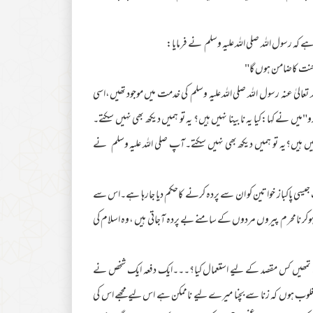
ہ رسول اللہ صلی اللہ علیہ وسلم نے فرمایا:
نت کاضامن ہوں گا"
عالیٰ عنہ رسول اللہ صلی اللہ علیہ وسلم کی خدمت میں موجود تھیں،اسی
یں نے کہا:کیا یہ نابینا نہیں ہیں؟ یہ تو ہمیں دیکھ بھی نہیں سکتے۔
ہیں ہیں؟یہ تو ہمیں دیکھ بھی نہیں سکتے۔آپ صلی اللہ علیہ وسلم نے
ات جیسی پاکباز خواتین کو ان سے پردہ کرنے کاحکم دیا جارہا ہے۔اس سے
ہوکر نامحرم پیروں مردوں کے سامنے بے پردہ آجاتی ہیں ،وہ اسلام کی
 نے تمھیں کس مقصد کے لیے استعمال کیا؟۔۔۔ایک دفعہ ایک شخص نے
لوب ہوں کہ زنا سے بچنا میرے لیے ناممکن ہے اس لیے مجھے اس کی