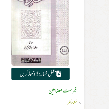
مکمل شمارہ ڈاؤنلوڈ کریں
فہرست مضامین
فکر ونظر