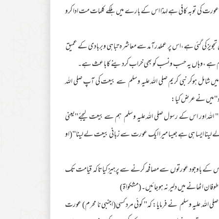
س عورت کی توبہ کافی ہے لہذا اس کے بارے میں ہلکے کلمات مت ادا کرو
جویز کی گئی ہے،اس پر عملدرآمد سے معاشرہ تباہی وبربادی کے عمیق
یغام ہے ،وہاں یہ حسب ونسب کو بھی خراب کردینے کاباعث ہے۔
یں شامل ہوکر نبی کریم صلی اللہ علیہ وسلم سے بیعت کی آپ صلی اللہ
کو"میں نے عرض کیا:
 اللہ اور اس کے رسول صلی اللہ علیہ وسلم ہم سے بیعت لیجئے"یعنی
ے لینا ایسا ہی ہے جیسا میرا ایک عورت سے زبانی بیعت لے لینا"(او
نے اس کے باوجود عورتوں سے مصافحہ کرنے سے پرہیز کیاتاکہ قیامت تک
وفان اٹھانے میں دلیر نہ ہوجائیں۔(مشکواۃ)
ی اللہ علیہ وسلم نے فرمایا: کہ" کوئی مرد کسی(اجنبی نا محرم) عورت