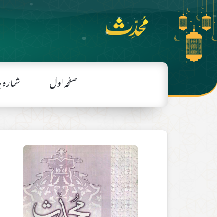
صفحہ اول
شمارہ 