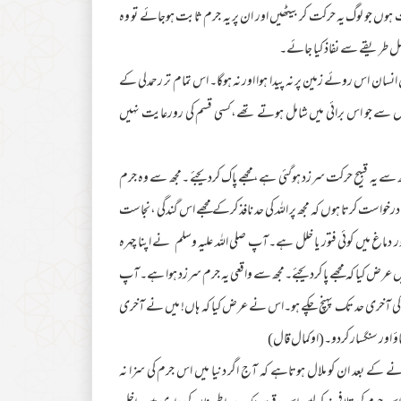
ث ہوں جو لوگ یہ حرکت کر بیٹھیں اور ان پر یہ جرم ثابت ہوجائے تو وہ
 مکمل طریقے سے نفاذ کیا جائے۔
انسان اس روئے زمین پر نہ پیدا ہوا اور نہ ہوگا۔ اس تمام تر رحمدلی کے
گوں سے جو اس برائی میں شامل ہوتے تھے،کسی قسم کی رورعایت نہیں
سے یہ قبیح حرکت سرزد ہوگئی ہے،مجھے پاک کردیجئے ۔مجھ سے وہ جرم
خواست کرتا ہوں کہ مجھ پر اللہ کی حد نافذ کرکے مجھے اس گندگی ،نجاست
دماغ میں کوئی فتور یا خلل ہے۔آپ صلی اللہ علیہ وسلم نے اپنا چہرہ
میں عرض کیا کہ مجھے پا کردیجئے۔مجھ سے واقعی یہ جرم سرزد ہوا ہے۔آپ
جرم کی آخری حد تک پہنچ چکے ہو۔اس نے عرض کیا کہ ہاں! میں نے آخری
 اور سنگسار کردو۔(اوکمال قال)
 کے بعد ان کو ملال ہوتاہے کہ آج اگر دنیا میں اس جرم کی سزا نہ