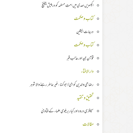
اکیسویں صدی میں امتِ مسلمہ کو درپیش چیلنچ
کتاب وحکمت
درجات اليقين
کتاب وحکمت
قؤآن مجید اور عذلب قبر
دار الافتاء
رضاعی والدین کو امی/ ابو کہنا ،غیر حاضر رہنے والا شوہر
تحقیق وتنقید
سپیکری درود اور کبار بریلوی علماء کے فتاویٰ
مقالات