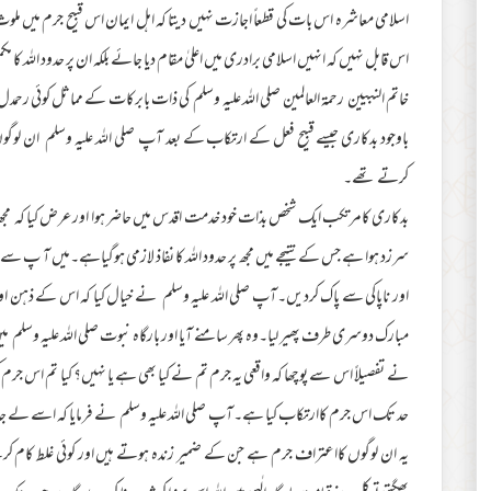
اسلامی معاشرہ اس بات کی قطعاً اجازت نہیں دیتا کہ اہل ایمان اس قبیح جرم میں ملو
اس قابل نہیں کہ انہیں اسلامی برادری میں اعلیٰ مقام دیا جائے بلکہ ان پر حدود اللہ کا
خاتم النبیین رحمۃ العالمین صلی اللہ علیہ وسلم کی ذات بابرکات کے مماثل کوئی رحمدل 
باوجود بدکاری جیسے قبیح فعل کے ارتکاب کے بعد آپ صلی اللہ علیہ وسلم ان لو
کرتے تھے۔
بدکاری کامرتکب ایک شخص بذات خود خدمت اقدس میں حاضر ہوا اور عرض کیا کہ مجھ 
سرزد ہوا ہے جس کے نتیجے میں مجھ پر حدود اللہ کا نفاذ لازمی ہوگیاہے۔میں آ پ سے در
اور ناپاکی سے پاک کردیں۔آپ صلی اللہ علیہ وسلم نے خیال کیا کہ اس کے ذہن اور 
مبارک دوسری طرف پھیر لیا۔وہ پھر سامنے آیا اور بارگاہ نبوت صلی اللہ علیہ وسلم 
نے تفصیلاً اس سے پوچھا کہ واقعی یہ جرم تم نے کیا بھی ہے یا نہیں؟ کیا تم اس 
حد تک اس جرم کاارتکاب کیا ہے۔آپ صلی اللہ علیہ وسلم نے فرمایا کہ اسے لے جاؤ
یہ ان لوگوں کااعتراف جرم ہے جن کے ضمیر زندہ ہوتے ہیں اور کوئی غلط کام کرنے