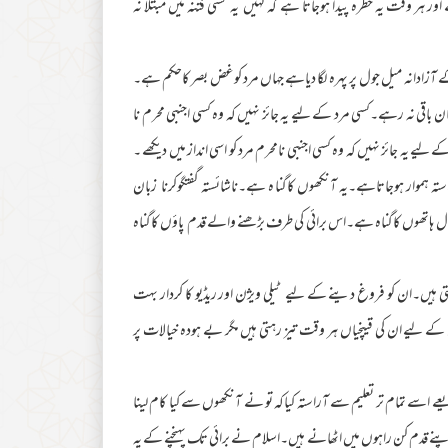
اور ہر وقت یہ خطرہ پیدا ہوجاتا ہے کہ کہیں یہ کسی فتنہ میں مبتلا نہ
زادانہ میل جول پر پہرہ لگا دیاہے جہاں مرد کوغض بصر کاحکم ہے۔
ن باقی نہ رہے۔کسی مرد کے لیے یہ جائز نہیں کہ وہ کسی اجنبی محرم نا
 یہ جائز نہیں کہ وہ کسی اجنبی نامحرم مرد کو اسی انداز میں دیکھے ۔
تہ ہموار ہوجاتاہے۔یہ آنکھوں کاگنا ہ ہے۔ناشائستہ گفتگوکرنا زبان
ال ہاتھوں کاگناہ ہے۔اس برائی کی طرف بڑھنے والے قدم پاؤں کاگناہ
ہیں۔ان کو فروغ دینے کے لیے ٹیلی ویژن اور ریڈیو کا کردار بہت
ے لیے ان کی قینچیاں ہر وقت تیز رہتی ہیں مگر بے ہودہ خیالات پر
 اسے تمام تر تعلیم سے آراستہ کیاکہ تو نے آنکھوں سے کیا کام لینا
نے قدم کن راہوں میں اٹھانے ہیں۔اسلام نے برائی تک پہنچنے کے یہ