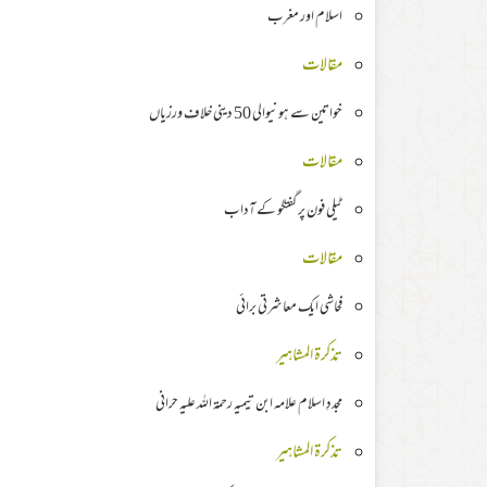
اسلام اور مغرب
مقالات
خواتین سے ہونیوالی 50 دینی خلاف ورزیاں
مقالات
ٹیلی فون پر گفتگو کے آداب
مقالات
فحاشی ایک معاشرتی برائی
تذکرۃ المشاہیر
مجددِ اسلام علامہ ابن تیمیہ رحمۃ اللہ علیہ حرانی
تذکرۃ المشاہیر