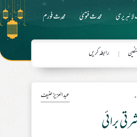
لائبریری
محدث فتویٰ
محدث فورم
فین
رابطہ کریں
عبدالعزیز حنیف
رتی برائی