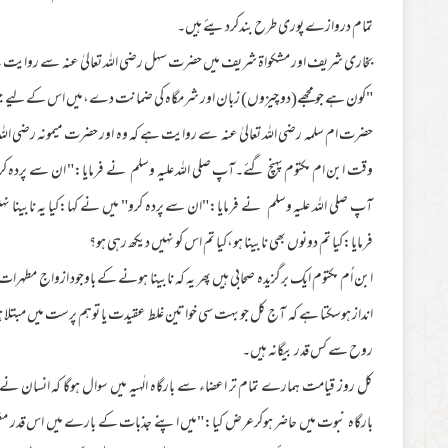
تمام دروازے پوری طرح بندکردیئے ہیں۔
بخاری شریف اور مشکواۃ شریف میں حضرت سہل رضی اللہ تعالیٰ عنہ سے روایت ہے ک
"کون ہے جو مجھے(دو چیزوں) زبان اور شرمگاہ کی ضمانت دے،میں اس کے لیے ج
حضرت ام سلمہ رضی اللہ تعالیٰ عنہ سے روایت ہے کہ وہ اور حضرت میمونہ رضی اللہ ت
وقت ابن ام مکتوم پہنچ گئے۔آپ صلی اللہ علیہ وسلم نے فرمایا:" ان سے پردہ کرو"م
آپ صلی اللہ علیہ وسلم نے فرمایا:"ان سے پردہ کرو" میں نے کہا:کیا یہ نابینا ن
فرمایا:کیا تم دونوں بھی نابینا ہو،کیا تم اس کو نہیں دیکھ رہی ہو؟
ابن اُم مکتوم ایک برگزیدہ صحابی ہیں پھر یہ کہ نابینا ہونے کے باوجود ازواج مطہر
انداز ہوسکتا ہے کہ آج کل جو بہت سی خواتین غلط عقیدت یا توہم پرست میں مبتلا 
روح سے کس قدر بیگانہ ہیں۔
کل روز قیامت ہمارے تمام تر اعضاء سے بارگاہ الٰہیہ میں سوال ہوگا کہ انسان
بارگاہ نبوت میں حاضر ہوکرعرض کیا:"میں اپنے جذبات کے بارے میں اس قدر مغ