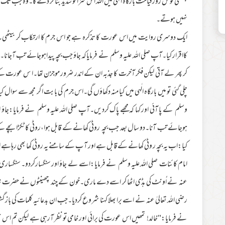
بھگتی توکل روزقیامت بارگاہ الٰہی میں اللہ اس سزا کو شدید بنا کر دے گا۔وہ جب ت
نہیں ہوتے۔
ایک دوسری روایت میں اس عورت کا تذکرہ ہے جو اس جرم کا ارتکاب کر بیٹھی۔جس ک
کااقرار کیا۔آپ صلی اللہ علیہ وسلم نے فرمایاکہ جاؤ جب بچہ پیداہوجائے تب آجانا
کر پھر لے آتی لیکن فکر آخرت کا جذبہ ان کے اندر ضرور موجزن تھا۔ا س عورت کے د
چلی گئی تو میں بارگاہ الٰہی میں کیا منہ دکھاؤں گی۔اس جرم کی بابت اگر مجھ سے سوال کی
وسلم کے پا آئی اور کہا کہ مجھے پا ک کردیں۔آپ صلی اللہ علیہ وسلم نے فرمایا:
ہوجائے تب آنا۔دو سال بعد جب بچہ روٹی کھانے کے قابل ہوا،روٹی کاٹکڑا بچے کے ہ
کیا:اب یہ بچہ ر وٹی کھانے کے قابل ہے اور آ پ کے سامنے یہ روٹی کھا بھی رہاہے 
امام کائنات صلی اللہ علیہ وسلم نے فرمایا:اسے لے جاؤ اور سنگسارکردو۔ سنگساری 
عنہ نے اُونٹ کی ہڈی اٹھا کر اسے دے ماری۔خون کے چند چھینٹوں نے حضرت خالد ب
رضی اللہ تعالیٰ عنہ نے اسے برا بھلا کہنا شروع کردیا۔جب ان بدعائیہ کلمات کی بازگش
نے فرمایا:"خالد! تمھیں اس عورت کی برائی اور خامی تو نظر آرہی ہے لیکن تم اس ح