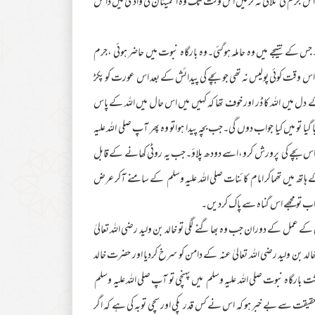
ک اس جرم کی تلافی نہ کرلیں اس وقت تک وہ اطمینان کی وادی میں داخل
ے نتیجے میں وہ حاملہ ہوگئی۔وہ بارگاہ نبوت میں حاضر ہوئی ،جرم
۔اس وقت کوئی پولیس نہ تھی جو بچے کی پیدائش کے بعد اس عورت کو پکڑ
ل میں اللہ کا ڈر اور خوف تھا کہ کہیں میں اس حال میں اللہ کے پاس
ا گیا تو میں کیا جواب دوں گی۔جب بچہ پیدا ہواتو وہ پھر آپ صلی اللہ علیہ
جاؤ اس بچے کی پرورش کرو،اسے دودھ پلاؤ۔جب یہ روٹی کھانے کے قابل
اتھ میں تھماکر امام کائنات صلی اللہ علیہ وسلم کے سامنے آکر عرض
اب تو مجھے اس گناہ سے پاک کردیں۔
کے عمل کے دوران جب وہ بھاگنے لگی تو خالد بن ولید رضی اللہ تعالیٰ
ن ولید رضی اللہ تعالیٰ عنہ کے دامن کو سرخ کردیا اور حضرت خالد
ت بارگاہ نبوت صلی اللہ علیہ وسلم میں پہنچی تو آپ صلی اللہ علیہ وسلم
قیقت سے بے خبر ہو کہ اس نے کس قدر پکی اور سچی توبہ کی ہے کہ اگر