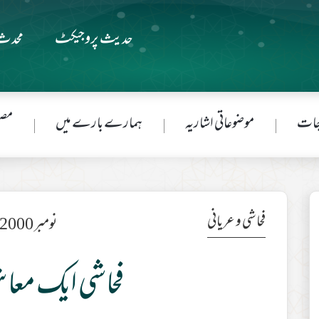
حدیث پروجیکٹ
محدث 
جات
موضوعاتی اشاریہ
ہمارے بارے میں
مصن
فحاشی و عریانی
نومبر 2000ء
فحاشی ایک معاش