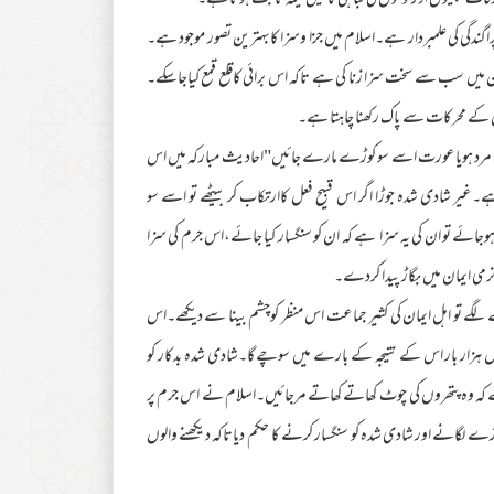
وقات قبیلوں اورقوموں کی تباہی کاپیش خیمہ ثابت ہوتا ہے۔
اگندگی کی علمبردار ہے۔اسلام میں جزا وسزا کابہترین تصور موجود ہے۔
میں سب سے سخت سزا زنا کی ہے تاکہ اس برائی کاقلع قمع کیاجاسکے۔
 کے محرکات سے پاک رکھنا چاہتا ہے۔
نی مرد ہویاعورت اسے سو کوڑے مارے جائیں"احادیث مبارکہ میں اس
۔غیر شادی شدہ جوڑا اگر اس قبیح فعل کاارتکاب کر بیٹھے تو اسے سو
ئے تو ان کی یہ سزا ہے کہ ان کو سنگسار کیا جائے،اس جرم کی سزا
نرمی ایمان میں بگاڑ پیدا کردے۔
 لگے تو اہل ایمان کی کثیر جماعت اس منظر کوچشم بینا سے دیکھے۔اس
ہزار بار اس کے نتیجہ کے بارے میں سوچے گا۔شادی شدہ بدکار کو
ے کہ وہ پتھروں کی چوٹ کھاتے کھاتے مرجائیں۔اسلام نے اس جرم پر
سو کوڑے لگانے اور شادی شدہ کو سنگسار کرنے کا حکم دیاتاکہ دیکھنے والوں