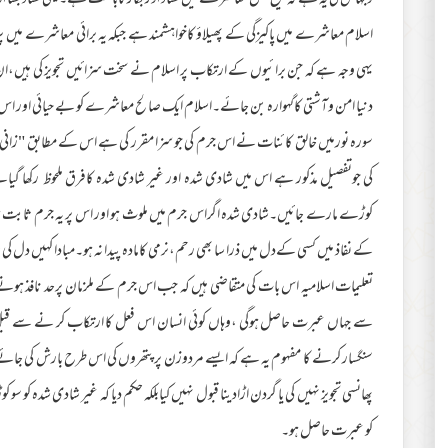
وجہاس کی یہ ہے کہ قبیح فعل معاشرے میں فساد اوربگاڑ کاباعث ہے۔یہی فساد بسا ا
اسلام معاشرے میں پاکیزگی کے پھیلاؤ کاخواہشمند ہے جبکہ یہ برائی معاشرے میں پر
یہی وجہ ہے کہ جن برائیوں کے ارتکاب پر اسلام نے سخت سزائیں تجویز کی ہیں،ان 
دنیا امن وآشتی کاگہوارہ بن جائے۔اسلام ایک صالح معاشرے کو بے حیائی اور اس
سورہ نورمیں خالق کائنات نے اس جرم کی جو سزا مقرر کی ہے اس کے مطابق "زا
کی جوتفصیل مذکور ہے اس میں شادی شدہ اور غیر شادی شدہ کافرق ملحوظ رکھا گیاہے
کوڑے مارے جائیں۔شادی شدہ اگراس جرم میں ملوث ہو اور اس پر یہ جرم ثابت ہوجا
کے نفاذ میں کسی کےدل میں ذرا سا بھی رحم،نرمی کامادہ پیدا نہ ہو۔مبادا کہیں دل کی 
تعلیمات اسلامیہ اس بات کی متقاضی ہیں کہ جب اس جرم کے ملزمان پرحد نافذ ہونے
سے جہاں عبرت حاصل ہوگی ،وہاں کوئی انسان اس فعل کا ارتکاب کر نے سے قبل 
سنگسار کرنے کا مفہوم یہ ہے کہ ایسے مردوزن پر پتھروں کی اس طرح بارش کی جائ
پھانسی تجویز نہیں کی یا گردن اڑادینا قبول نہیں کیابلکہ حکم دیا کہ غیر شادی شدہ کو 
کو عبرت حاصل ہو۔