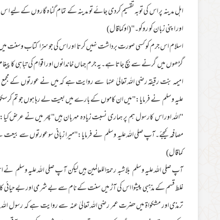
اہل مدینہ پر اس کی توبہ تقسیم کردی جائے تو مدینہ کے تمام گناہ گاروں کے لیے ا 
اور ا پنی زبان کو روکو۔"(اوکماقال)
اسلام اس جرم کو کسی صورت برداشت نہیں کرتا اور اس کی جو سزا کتاب وسنت میں ت
گڑھوں میں گرنے سے بچ جاتا ہے۔یہ جرم جہاں خاندانوں اور اقوام کی تباہی کاپ
امیمہ بنت رقیقہ رضی اللہ تعالیٰ عنہا سے روایت ہے کہ میں نے عورتوں کے مجمع م
علیہ وسلم نے فرمایا:"میں ان کاموں کے بارے میں بعیت لے رہا ہوں جو تم کرس
"اللہ اور اس کارسول ہم پر ہماری نسبت زیادہ مہربان ہیں"پھر میں نے عرض کیا:"
مصافحہ کیجئے۔آپ صلی اللہ علیہ وسلم نے فرمایا:"میرا زبانی سوعورتوں سے بیعت ل
کماقال)
آپ صلی اللہ علیہ وسلم بلاشبہ رحمۃاللعالمین ہیں لیکن آ پ صلی اللہ علیہ وسلم 
غلط قسم کے مذہبی پیشوا اس کی آڑ میں سنت کے نام سے بے شرمی اور بے حیائی کاط
ترمذی اور مشکواۃ میں حضرت عمر رضی اللہ تعالیٰ عنہ سے روایت ہے کہ رسول اللہ صل