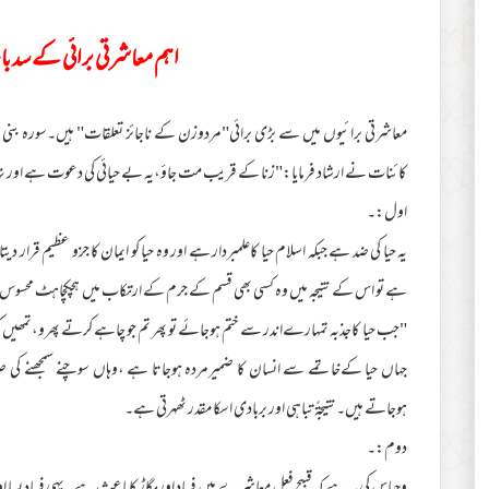
اہم معاشرتی برائی کے سد 
معاشرتی برائیوں میں سے بڑی برائی"مردوزن کے ناجائز تعلقات" ہیں۔سورہ بنی ا
کائنات نے ارشاد فرمایا:"زنا کے قریب مت جاؤ،یہ بے حیائی کی دعوت ہے اور ن
اول:۔
یہ حیا کی ضد ہے جبکہ اسلام حیا کاعلمبردار ہے اور وہ حیا کو ایمان کا جزو عظیم قرار 
ہے تو اس کے نتیجہ میں وہ کسی بھی قسم کے جرم کے ارتکاب میں ہچکچاہٹ محسوس نہیں
"جب حیا کاجذبہ تمہارےاندر سے ختم ہوجائے تو پھر تم جو چاہے کرتے پھرو،تمھیں کو
جہاں حیا کےخاتمے سے انسان کا ضمیرمردہ ہوجاتا ہے ،وہاں سوچنے سمجھنے کی 
ہوجاتے ہیں۔نتیجۃً تباہی اور بربادی اسکا مقدر ٹھہرتی ہے۔
دوم:۔