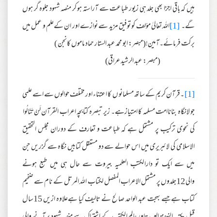
ہیں کہ باقی اجزا بھی جلد ہی زیور طباعت سے آراستہ ہو کر منصہ شہود جلوہ گر ہوں
گے۔
[1]
اللہ تعالیٰ مؤلف کو توفیق مزید سے نوازے اور ان کےعلم و عمل میں
برکت فرمائے۔آمین!(مبصر: ابو محمد عبد الستار حماد ماموں کانجن )
(مبصر: عبد الرشید عراقی)
[1]
۔قرآن کریم کے ساتھ مسلمانو ں کا اعتناء اور مختلف حوالوں سے اسے علمی
جو لانگاہ بناناامت مسلمہ کا امتیازہے۔ زیر تبصرہ کتابچہ اعراب القرآن لَنْ تَنَالُوا
کی نحوی ترکیب پر مشتمل ہے کہ طباعت و تعارف کے دوران مجلس التحقیق
الاسلامی کی لائبریری میں اس حوالے سے دو مستقل کتابیں نگاہ سے گزریں جن
میں سے ایک تو دارالکتب العلمیہ بیروت سے حال ہی میں طبع ہونے
والی 12جلدوں پر مشتمل الاعراب المفصل لکتاب اللہ المرتل کے نام سے ضخیم
کتاب ہےجسے بہجت عبد الواحد صالح نے تالیف کیا ہےعلاوہ ازیں 15سال
قبل مکتبہ النہضۃ العربیۃاور عالم الکتب کے اشتراک سے منصہ شہود پر آنے والی