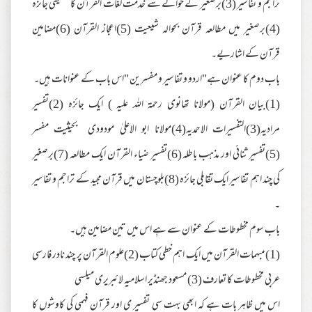
تراجم و تفاسیر (3)برصغیر کے حوالے سے خدمت لغات القرآن کا تحقیقی جائزہ
(4)برصغیر میں مطالعہ قرآن بحوالہ شیعیت (5)اعجاز القرآن (6)مضامین
قرآن کے اشاریے۔
باب دوم کا عنوان ہے"اردو و تفاسیر و مفسرین "اس باب کے عنوانات ہیں۔
(1)بیان القرآن (مولانا تھانوی رحمۃ اللہ علیہ ) ایک جائزہ (2)تفسیر
مرادیہ(3)التفسیرات الاحمدیہ(4)مولانا ابو الاعلیٰ مودودی بحیثیت مفسر
(5)تفسیر ثنائی اور مذہب باطلہ (6)تفسیر ضیاء القرآن ایک مطالعہ (7)برصغیر
کی چند اہم تفاسیر ایک تقابلی جائزہ (8)بلوچستان میں قرآن مجید کے تراجم و تفاسیر
۔
باب سوم مخطوطات کے عنوان سے ہے اس میں تین مضامین ہیں۔
(1)مبہمات القرآن میں ایک اہم خطی کتاب (2)علوم القرآن پر چند نادر فارسی
عربی مخطوطات کا تعارف (3) مسعود جھنڈیر اسلامیہ لائبریری میلسی
اس میں ظاہر بات ہے کہ ابھی بہت سی تفسیر ی اور قرآن فہمی کی کاوشوں کا