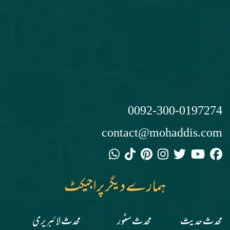
0092-300-0197274
contact@mohaddis.com
ہمارے دیگر پراجیکٹ
محدث حدیث
محدث سٹور
محدث لائبریری