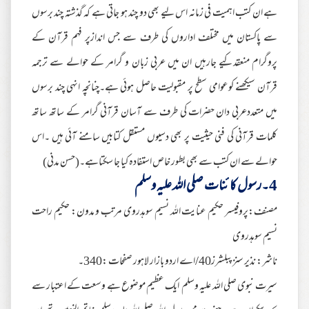
ہے ان کتب اہمیت فی زمانہ اس لیے بھی دو چند ہو جاتی ہے کہ گذشتہ چند برسوں
سے پاکستان میں مختلف اداروں کی طرف سے جس اندازپر فہم قرآن کے
پروگرام منعقدکیے جارہیں ان میں عربی زبان و گرامر کے حوالے سے ترجمہ
قرآن سیکھنے کوعوامی سطح پر مقبولیت حاصل ہوئی ہے۔چنانچہ انہی چند برسوں
میں متعددعربی دان حضرات کی طرف سے آسان قرآنی گرامر کے ساتھ ساتھ
کلمات قرآنی کی فنی حیثیت پر بھی دسیوں مستقل کتابیں سامنے آئی ہیں ۔اس
حوالے سے ان کتب سے بھی بطور خاص استفادہ کیا جا سکتاہے۔(حسن مدنی)
4۔رسول کا ئنات صلی اللہ علیہ وسلم
مصنف:پروفیسر حکیم عنایت اللہ نسیم سوہدروی مرتب و مدون: حکیم راحت
نسیم سوہدروی
ناشر: نذیر سنزپبلشرز40/اے اردو بازار لاہور صفحات :340۔
سیرت نبوی صلی اللہ علیہ وسلم ایک عظیم موضوع ہے وسعت کے اعتبار سے