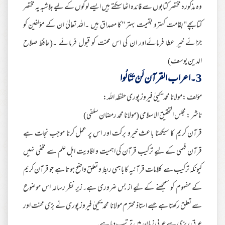
وہ مذکورہ مختصر کتابوں سے فائدہ اٹھا سکتے ہیں ایسے لوگوں کے لیے بلاشبہ یہ مختصر
کتابچے"بقامت کہترو بقیمت بہتر "کا مصداق ہیں ۔اللہ تعالیٰ ان کے مؤلفین کو
جزائے خیر عطا فرمائےاور ان کی اس محنت کو قبول فرمائے ۔(حافظ صلاح
الدین یوسف)
3۔اعراب القرآن لَنْ تَنَالُوا
مؤلف :مولانا محمد یحییٰ فیروز پوری حفظہ اللہ:
ناشر : مجلس التحقیق الاسلامی (مولانا محمد رمضان سلفی)
قرآن کریم کا سیکھنا باعث خیرو برکت اور اس پر عمل کرنا موجب نجات ہے
قرآن فہمی کے لیے ترکیب قرآن کی اہمیت و افادیت اہل علم سے مخفی نہیں
کیونکہ ترکیب سے کلامات قرآنیہ کا باہمی ربط و تعلق واضح ہوتا ہے جو قرآن کریم
کے مفہوم کو سمجھنے کے لیے از بس ضروری ہے۔زیر نظر رسالہ اس موضوع
سے تعلق رکھتا ہے جسے استاذ محترم مولانا محمد یحییٰ فیروز پوری نے بڑی محنت اور
عرق ریزی سے عربی زبان میں ترتیب دیا ہے۔