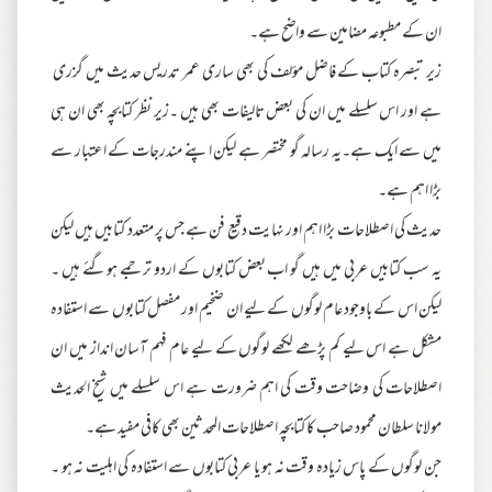
ان کے مطبوعہ مضامین سے واضح ہے۔
زیر تبصرہ کتاب کے فاضل مؤلف کی بھی ساری عمر تدریس حدیث میں گزری
ہے اور اس سلسلے میں ان کی بعض تالیفات بھی ہیں ۔زیر نظر کتابچہ بھی ان ہی
میں سے ایک ہے۔یہ رسالہ گو مختصر ہے لیکن اپنے مندرجات کے اعتبار سے
بڑا اہم ہے۔
حدیث کی اصطلاحات بڑا اہم اور نہایت دقیع فن ہے جس پر متعدد کتابیں ہیں لیکن
یہ سب کتابیں عربی میں ہیں گو اب بعض کتابوں کے اردو ترجمے ہوگئے ہیں ۔
لیکن اس کے باوجود عام لوگوں کے لیے ان ضخیم اور مفصل کتابوں سے استفادہ
مشکل ہے اس لیے کم پڑھے لکھے لوگوں کے لیے عام فہم آسان انداز میں ان
اصطلاحات کی وضاحت وقت کی اہم ضرورت ہے اس سلسلے میں شیخ الحدیث
مولانا سلطان محمود صاحب کا کتابچہ اصطلاحات المحدثین بھی کافی مفید ہے۔
جن لوگوں کے پاس زیادہ وقت نہ ہو یا عربی کتابوں سے استفادہ کی اہلیت نہ ہو ۔