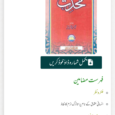
مکمل شمارہ ڈاؤنلوڈ کریں
فہرست مضامین
فکر ونظر
انسانی حقوق کے نام پراتاترک ازم کا نفاذ