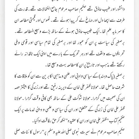
دانشور اور طیب حاذق تھے حکیم صاحب مرحوم جامع الکمالات تھے۔قدرت کی
طرف سے اچھا دل اور دماغ لے کر پیدا ہوئے تھے۔ٹھوس اور قیمتی مطالعہ ان
کا سر مایہ علم تھا ۔ایک طبیب حاذق ہونے کے ساتھ بڑے وسیع المطالعہ تھے۔
برصغیر کی سیاست پر ان کو عبور تھا اور برصغیر کی تمام سیاسی اور قومی وملی
تحریکوں سے واقف تھے اور ہر تحریک کے بارے میں اپنی ایک ناقدانہ رائے
رکھتے تھے مذہب اور تاریخ پر ان کا مطالعہ بہت وسیع تھا۔
برصغیر (پاک وہند)کے سیاسی و ادبی اور علمی و مذہبی اکابر ین سے ان کو ملاقات کا
شرف حاصل تھا۔ مولانا ظفر علی خان کے دیرینہ رفیق تھے اور زندگی کا بیشتر حصہ
ان کی صحبت میں گزارا۔مولانا شوکت علی کے ساتھ بھی کافی وقت گزارا ۔مولانا
ظفر علی خان کی زندگی کے متعلق اور ان کی سیاسی و علمی و دینی خدمات پر ایک
ضخیم کتاب "ظفر علی خان اور ان کا عقیدہ" لکھ کر حق رفاقت اداکیا۔
حکیم صاحب مرحوم نے سیرت نبوی صلی اللہ علیہ وسلم پر"رسول کا ئنات صلی