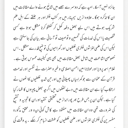
جائزہ نہیں آسکا۔ امید ہے کہ دوسرے حصے میں شائع ہونے والے مقالات میں
ان کاتذکرہ ہوگا ۔علاوہ ازیں سیمینار میں ہر کتب فکر اور ہر حلقے کے اہل علم
شریک ہوتے ہیں اس لیے بعض دفعہ کھل کر گفتگو کرنا مشکل ہوتا ہے کسی
شخصیت یا اس کی خدمات کی تحسین و توصیف تو آسانی سے بیان کی جاسکتی ہے
لیکن اس کی علمی لغزشوں فکری غلطیوں اور گمراہیوں کی تو ضیح قدرے مشکل ۔اس
خصوصی اشاعت میں شامل بعض مقالات میں بھی یہی کیفیت محسوس ہوتی ہے۔
غلام احمد پرویز اور مولانا امین احسن اصلاحی وغیرہ حضرات نے تفسیر اور خدمت
قرآن کے عنوان سے جو گمراہیاں پھیلائی ہیں اور جن شدید غلطیوں کا انھوں نے
ارتکاب کیا ہے ان مقالات میں دبے لفظوں میں اگرچہ بعض چیزوں کا ظہار کیا
گیا ہے۔لیکن ان پر جس طرح بھر پور انداز میں تحقیقی تنقید اور ان کا تجزیہ و تنقیح
کی ضرورت تھی وہ ان مقالات میں مفقود ہے کاش کوئی دیدہ ور محقق مذکورہ
مفسرین کی فکری لغزشوں اور علمی غلطیوں کو طشت ازبام کر سکے ۔یہ وقت کی