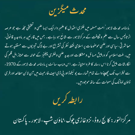
محدث میگزین
’ماہنامہ محدث لاہور‘ امت مسلمہ میں فکری اعتدال کا علمبردار ایک ایسا علمی و تحقیقی مجلّہ ہے جو عرصہ
اڑتالیس سال سے علم و ثقافت کے مرکز لاہور سے شائع ہو رہا ہے۔ جس میں قارئین ہر ماہ جدید قانونی،
معاشرتی، سیاسی اور علمی موضوعات پر اسلامی نقطہ نظر کی تشریح اور بے لاگ تجزیوں سے مستفید ہوتے
ہیں۔ ملت اسلامیہ کو درپیش مسائل و مشکلات اور جدید علمی و فکری چیلنجز کے حوالہ سے ممتاز اہل قلم کی
نگارشات پیش کرنا اس رسالہ کا طرہ امتیاز ہے. اس ویب سائٹ پر ماہنامہ محدث لاہورکے 1970ء
سے لیکر اب تک چھپنے والے تمام شمارے یونیکوڈ اور پی ڈی ایف فارمیٹ میں آن لائن مطالعہ اور فری
ڈاؤن لوڈنگ کی سہولت کے ساتھ موجود ہیں۔
رابطہ کریں
مرکز النور: کالج روڈ، نزد غازی چوک، ٹاؤن شپ، لاہور ۔ پاکستان