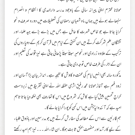
مولانا محترم اپنی پیرانہ سالی کے باوجود مدرسہ دارالہدی کا انتظام و انصرام
سنبھالے ہوئے ہیں جہاں ماہ شعبان رمضان کی تعطیلات میں دورہ صرف و نحو
کرایا جاتا ہے جو خاص شہرت کا حامل ہے جس میں بڑے بڑے جید علماء اور
تشنگان علم شرکت کرتے ہیں ان گنتی کے ایام میں قرآن کریم کے دوپاروں کی
ترکیب کے علاوہ زرادی اور نحو میر سبقاً سبقاً پڑھائی جاتی ہے نیز قواعد کی تعلیم اور
ان کے اجر ء کی طرف خاص توجہ دی جاتی ہے۔
مذکورہ سالہ بھی انہیں ایام کی محنت و کاوش کا نتیجہ ہے۔ انداز بیان بڑا آسان اور
زود فہم ہے آغاز مولانا محمد رفیق اثری حفظہ اللہ نے اپنی تقریظ میں زبردست
خراج تحسین پیش کیا ہے کاش کہ شروع میں اس کا تعارف بھی لکھ دیا جاتا تاہم
امید ہے کہ آئندہ ایڈیشن میں اس کمی کو پورا کرایا جائے گا۔
ہم قارئین سے اس کے مطالعہ کی سفارش کرتے ہیں جو مدر سین اور باذوق طلباء
کے لیے کار آمد اور منفعت بخش ثابت ہوگا ۔ان شا ء اللہ ۔۔۔نیز ہم امید رکھتے