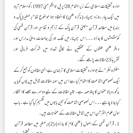
ادارہ تحقیقات اسلامی کے زیر اہتمام 28اپریل تایکم مئی 1997ءکو اسلام آباد
میں ایک چار روزہ سیمینار (مذکرہ علمی) کا انعقاد ہوا موضوع تھا"برصغیر(پاک و
ہند) میں مطالعہ قرآن "یعنی قرآن پاک کے تراجم و تفاسیر اور قرآن فہمی کی
کوششوں کا جائزہ ۔۔۔اس سیمینار میں ملک بھر کی جامعات دینی مدارس اور
دیگر علمی حلقوں کے محققین نے کافی تعداد میں شرکت فرمائی اور
تقریباً 23مقالات پڑھے گئے۔
"فکرو نظر "نے جو ادارہ تحقیقات اسلامی کا ترجمان ہے انہی مقالوں کو جمع کر کے
ایک خصوصی اشاعت کا اہتمام کیا ہے اس میں سولہ مقالات شامل ہیں یوں گویا یہ
مذکورہ بالا عنوان کا پہلا حصہ ہے۔ بقیہ مقالات کے لیے دوسرے حصے کا انتظار
کیا جا نا چاہیے ۔۔۔اس خصوصی اشاعت کو تین بابوں میں تقسیم کیا گیا ہے ۔باب
اول علوم القرآن اس میں شامل مقالات کے عنوانات ہیں۔
1۔قرآن فہمی کے اصول (علمی کام کا جائزہ) (2)برصغیر میں مطالعہ قرآن