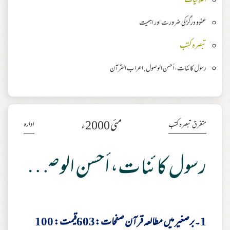
اخلاقیات
عفوو درگز کی ضرورت اور اہمیت
تبصرہ کتب
رسول کائنات، أحسن الوصول, اعراب القرآن
مئی 2000ء
ادارہ
متفرق تبصرہ کتب
رسول کائنات، أحسن الوصول, اعراب القرآن
1۔برصغیر میں مطالعہ قرآن صفحات :603قیمت : 100