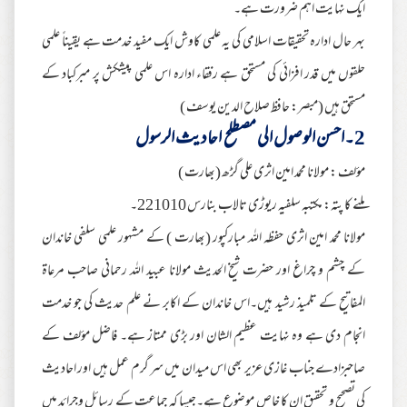
ایک نہایت اہم ضرورت ہے۔
بہر حال ادارہ تحقیقات اسلامی کی یہ علمی کاوش ایک مفید خدمت ہے یقیناً علمی
حلقوں میں قدر افزائی کی مستحق ہے رفقاء ادارہ اس علمی پیشکش پر مبرکباد کے
مستحق ہیں (مبصر: حافظ صلاح الدین یوسف )
2۔احسن الوصول الی مصطلح احادیث الرسول
مؤلف : مولانا محمد امین اثری علی گڑھ (بھارت )
ملنے کا پتہ: مکتبہ سلفیہ ریوڑی تالاب بنارس 221010۔
مولانا محمد امین اثری حفظہ اللہ مبارکپور (بھارت ) کے مشہور علمی سلفی خاندان
کے چشم و چراغ اور حضرت شیخ الحدیث مولانا عبید اللہ رحمانی صاحب مرعاۃ
المفاتیح کے تلمیذ رشید ہیں۔اس خاندان کے اکابر نے علم حدیث کی جو خدمت
انجام دی ہے وہ نہایت عظیم الشان اور بڑی ممتاز ہے۔ فاضل مؤلف کے
صاحبزادے جناب غازی عزیر بھی اس میدان میں سر گرم عمل ہیں اور احادیث
کی تصحیح و تحقیق ان کا خاص موضوع ہے۔جیسا کہ جماعت کے رسائل وجرائد میں