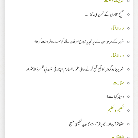
حدیث وسنت
صحیح بخاری کے تحریری مآخذ....
دار الافتاء
شوہر کے مرتد ہوجانے پر تجدید نکاح؟ وقف شے کو سستا فروخت کرنا؟
دار الافتاء
شریر جادوگروں کا قلع قمع کرنے والی تلوار الصارم البتار في التصدي للسحرة الأشرار
مقالات
وسیلہ کیا ہے؟
تعلیم وتعلیم
حفظ قرآن اور تجوید قرآءت کا جدید تعلیمی منہج