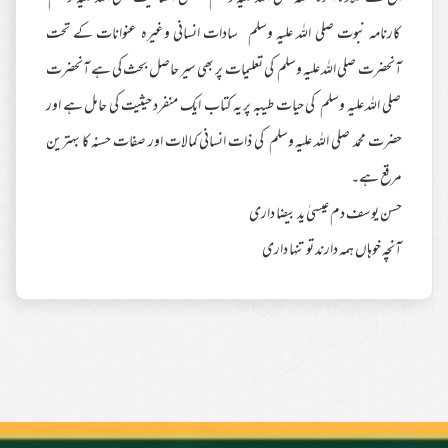
کارنامہ نبوت صلی اللہ علیہ وسلم سادات انسانی وغیرہ عنوانات کے تحت
آنحضرت صلی اللہ علیہ وسلم کی تعلیمات پر بھی سیر حاصل بحث کی ہے آنحضرت
صلی اللہ علیہ وسلم کی حیات طیبہ پر یہ کتاب ایک منفرد حیثیت کی حامل ہے اور
حضرت محمد صلی اللہ علیہ وسلم کی ذات انسانی کمالات اور صفات حسنہ کا بہترین
مرقع ہے۔
حسن یوسف دم عیسیٰ ید بیضا داری
آنچہ خوہاں ہمہ دارند تو تنہا داری