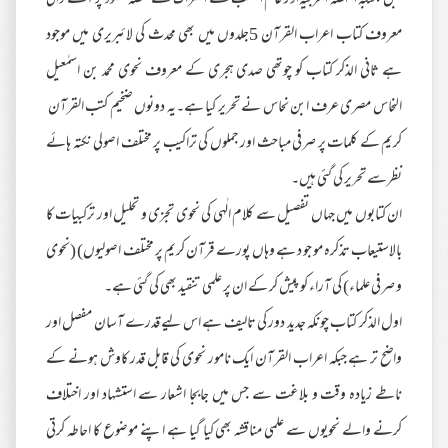
معروف کتاب اعراب القرآن 5جلدوں میں بھی محدث کی لائبریری میں موجود
ہے ثانی الذکر کتاب کو چوتھی صدی ہجری کے معروف نحوی محمد بن اسمٰعیل
النحاس مصری عرف ابن نحاس نے تحریر کیا ہے۔یہ دونوں ضخیم کتب القرآن
کریم کے کلمات پر صرفی مباحث اور جملوں کی تراکیب پر مختلف اصولی نکتہ ہائے
نظرسے تحریر کی گئی ہیں۔
ان کتابوں میں جہاں تفصیل سے کلام الٰہی کی نحوی تجزی و تحلیل اور ترکبیات کا
بالاستیعاب تذکرہ مو جو د ہے وہاں پورے قرآن کریم پر مختلف اصولیوں) (نحوی
و صرفی علماء) کی آراء کو پیش کر کے ان پر علمی تنقید بھی کی گئی ہے۔
اول الذکر کتاب چونکہ جدید دور کی تالیف ہے اس لیے قدرے آسان مفصل اور
واضح تر ہے جبکہ اعراب القرآن ایک نامور نحوی کی قابل قدر کاوش ہونے کے
ناطے زیادہ وقت و بلاغت سے جس میں جابجا اشعار سے استشہاد اور اختلاف
کرنے والے نحویوں سے علمی مناقشہ بھی کیا گیا ہے اپنے موضوع کا احاطہ کرتی