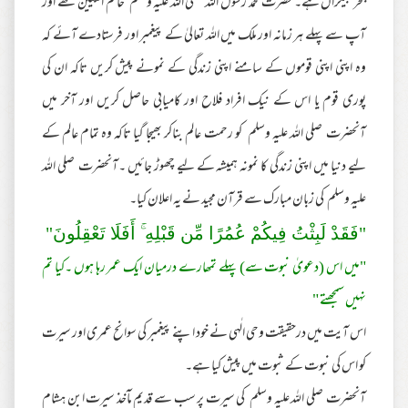
بحر بیکراں ہے۔ حضرت محمد رسول اللہ صلی اللہ علیہ وسلم خاتم النیین تھے اور
آپ سے پہلے ہر زمانہ اور ملک میں اللہ تعالیٰ کے پیغمبر اور فرستادے آئے کہ
وہ اپنی اپنی قوموں کے سامنے اپنی زندگی کے نمونے پیش کریں تاکہ ان کی
پوری قوم یا اس کے نیک افراد فلاح اور کامیابی حاصل کریں اور آخر میں
آنحضرت صلی اللہ علیہ وسلم کو رحمت عالم بناکر بھیجا گیا تاکہ وہ تمام عالم کے
لیے دنیا میں اپنی زندگی کا نمونہ ہمیشہ کے لیے چھوڑ جائیں ۔آنحضرت صلی اللہ
علیہ وسلم کی زبان مبارک سے قرآن مجید نے یہ اعلان کیا۔
"فَقَدْ لَبِثْتُ فِيكُمْ عُمُرًا مِّن قَبْلِهِ ۚ أَفَلَا تَعْقِلُونَ"
"میں اس (دعویٰ نبوت سے) پہلے تمھارے درمیان ایک عمر رہا ہوں ۔کیا تم
نہیں سمجھتے "
اس آیت میں درحقیقت وحی الٰہی نے خود اپنے پیغمبر کی سوانح عمری اور سیرت
کو اس کی نبوت کے ثبوت میں پیش کیا ہے۔
آنحضرت صلی اللہ علیہ وسلم کی سیرت پر سب سے قدیم مآخذ سیرت ابن ہشام