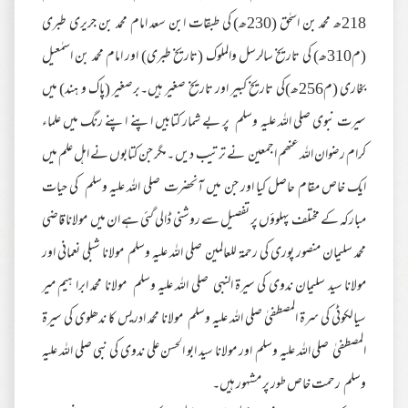
218ھ محمد بن اسحٰق (230ھ) کی طبقات ابن سعد امام محمد بن جریری طبری
(م310ھ) کی تاریخ سالرسل والملوک (تاریخ طبری) اور امام محمد بن اسمٰعیل
بخاری (م256ھ)کی تاریخ کبیر اور تاریخ صغیر ہیں۔برصغیر (پاک و ہند) میں
سیرت نبوی صلی اللہ علیہ وسلم پر بے شمار کتابیں اپنے اپنے رنگ میں علماء
کرام رضوان اللہ عنھم اجمعین نے ترتیب دیں ۔مگر جن کتابوں نے اہل علم میں
ایک خاص مقام حاصل کیا اور جن میں آنحضرت صلی اللہ علیہ وسلم کی حیات
مبارکہ کے مختلف پہلوؤں پر تفصیل سے روشنی ڈالی گئی ہے ان میں مولانا قاضی
محمد سلیمان منصور پوری کی رحمۃ للعالمین صلی اللہ علیہ وسلم مولانا شبلی نعمانی اور
مولانا سید سلیمان ندوی کی سیرۃ النبی صلی اللہ علیہ وسلم مولانا محمد ابرا ہیم میر
سیالکوٹی کی سرۃ المصطفیٰ صلی اللہ علیہ وسلم مولانا محمد ادریس کا ندھلوی کی سیرۃ
المصطفیٰ صلی اللہ علیہ وسلم اور مولانا سید ابو الحسن علی ندوی کی نبی صلی اللہ علیہ
وسلم رحمت خاص طور پر مشہور ہیں۔