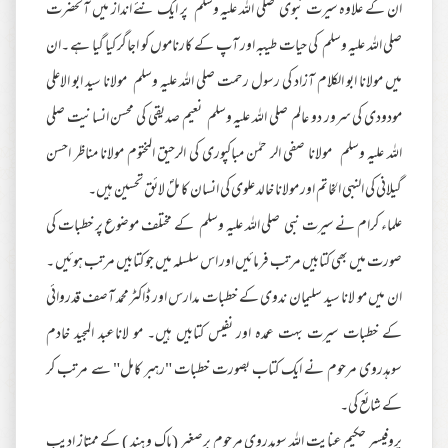
ان کے علاوہ سیرت نبوی صلی اللہ علیہ وسلم پر ایک نئے انداز میں آنحضرت
صلی اللہ علیہ وسلم کی حیات طیبہ اور آپ کے کارناموں کو اجاگر کیا گیا ہے ۔ان
میں مولانا ابو الکلام آزاد کی رسول رحمت صلی اللہ علیہ وسلم مولانا سید ابو الاعلی
مودودی کی سرور دو عالم صلی اللہ علیہ وسلم نعیم صدیقی کی محسن انسانیت صلی
اللہ علیہ وسلم مولانا صفی الر حمٰن مباکپوری کی الرحیق المختوم مولانا مناظر احسن
گیلانی کی النبی الخاتم اور مولانا خالد علوی کی انسان کا ملؐ لائق تحسین ہیں۔
علماء کرام نے سیرت نبی صلی اللہ علیہ وسلم کے مختلف موضوع پر خطبات کی
صورت میں بھی کتابیں مرتب فرمائیں اور اس سلسلہ میں جو کتابیں مرتب ہوئیں ۔
ان میں مو لانا سید سلیمان ندوی کے خطبات مدارس اور ڈاکٹرمحمد آصف قدروائی
کے خطبات سیرت بہت عمدہ اور نفیس کتابیں ہیں۔ مو لاناعبد المجید خادم
سوہدروی مرحوم نے ایک کتاب بصورت خطبات "رہبر کامل" سے مرتب کر
کے شائع کی۔
پروفیسر حکیم عنایت اللہ سوہدروی مرحوم برصغیر (پاک و ہند ) کے ممتاز ادیب