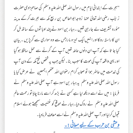
"ہجرت کے ابتدائی ایام میں رسول اللہ صلی اللہ علیہ وسلم کی صاحبزادی حضرت
زینب رضی اللہ تعالیٰ عنہا زوجہ ابو العاص بن ربیع مکہ سے ہجرت کر کے مدینہ
منورہ تشریف لے جارہی تھیں ۔ہبار بن اسود نے چند اوباشوں کے ساتھ مل کر
ان کا راستہ روکا اور انہیں ایک نیز ہ ماراجس سے وہ سواری سے گرپڑیں ۔بیان
کیا جا تا ہے کہ آپ ان دنوں حاملہ تھیں آپ کے گرنے سے حمل ساقط ہو گیا
اور یہی واقعہ آپ کی موت کا سبب بنا ۔ لیکن جب یہ شخص فتح مکہ کے دن آپ
کی خدمت میں حاضر ہوا تو صحابہ کرام رضوان اللہ عنھم اجمعین نے عرض کیا یا
رسول اللہ صلی اللہ علیہ وسلم یہ ہبار بن اسود ہے آپ صلی اللہ علیہ وسلم نے
فرمایا : میں نے اسے دیکھ لیا ہے کسی نے بڑھ کر اسے مارنا چاہا تو رحمت عالم
صلی اللہ علیہ وسلم نے روک دیا۔ہبار نے موقع کو غنیمت سمجھتے ہوئے اسلام
قبول کر لیا اور آپ صلی اللہ علیہ وسلم نے اسے معاف فرمادیا۔
وحشی بن حرب کے لیے معانی:۔