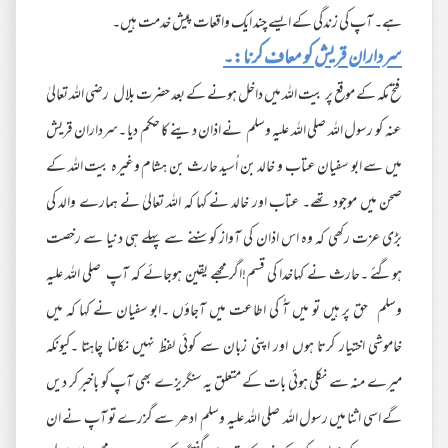
ہے۔ آپ کی زندگی کے ایسے چند ایک واقعات پیش خدمت ہیں۔
سرداران قریش کو معاف کرنا:۔
فتح مکہ کے موقع پر بیت اللہ میں داخل ہونے کے بعد حضرت بلال رضی اللہ تعالیٰ
عنہ کو رسول اللہ صلی اللہ علیہ وسلم نے اذان دینے کا حکم دیا ۔سرداران قریش
میں سے ابو سفیان عتاب و خالد بن اُسید حارث بن ہشام وغیرہ بیت اللہ کے
صحن میں موجود تھے۔ عتاب اور خالد نے کہا کہ اللہ تعالیٰ نے ہمارے والد کی
بڑی عزت رکھی کہ وہ اس اذان کی آواز کو سننے سے پہلے ہی دنیا سے رخصت
ہوگئے ۔حارث نے کہاخدا کی قسم!اگر مجھے یقین ہوجائے کہ آپ صلی اللہ علیہ
وسلم حق پر ہیں تو میں آُ کی اطاعت میں آجاؤں ۔ابو سفیان نے کہا کہ میں
خاموشی اختیار کرتا ہوں اور اپنی زبان سے کوئی لفظ نہیں نکالنا چاہتا ۔کیونکہ
میرے منہ سے نکلی ہوئی بات کے متعلق یہ سنگریزے بھی آپ کو باخبر کر دیں
گے اسی اثنا میں رسول اللہ صلی اللہ علیہ وسلم ادھر سے گزرے تو آپ نے ان