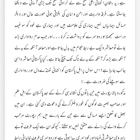
ہے۔یہ رجحان انتہائی اعلیٰ سطح سے لے کر ادنیٰ سطح تک بڑی آسانی سے دیکھا
جاسکتا ہے۔فرقہ واریت اور امن و امان کی بگڑتی ہوئی صورت حال اور دیگر
مسائل بیماریاں نہیں بیماری کی علامت ہیں اور بیماری ہے خود کو سو فیصد
درست سمجھنا اور دوسرے کو برداشت نہ کرنا ۔۔۔اور جب عدم رواداری بڑھ
جائے تو معاشرہ ایک بے ربط ہجوم میں بدل جاتا ہے اور معاملہ آنکھ کے بدلے
آنکھ سے بڑھ کر آنکھ کے بدلے ناک تک پہنچ جاتا ہے۔ کیا پاکستانی معاشرہ اسی
جانب جارہا ہے؟ اس سوال پر اہل پاکستان کو انتہائی ٹھنڈےدل اور روا داری
سے سوچنے کی ضرورت ہے۔!!
مذکورہ بالا رپورٹ میں جن باتوں کی نشاندہی کرنے کے بعد پاکستان کے اہل علم
اور صاحب بصیرت لوگوں کو غور و فکرکرنے کی دعوت دی گئی ہے۔ ان میں
بعض کا تعلق ایسے مسائل سے ہے جن کے بارے میں ہم رپورٹ مرتب
کرنے والے کی رائے سے متفق نہیں ہو سکتے ۔کیونکہ ان سے ایک طرف توبے
راہروی معاشرتی فساد اور خود سری پیدا ہوتی ہے اور دوسری طرف خاندانی رابط