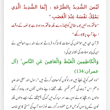
لَيْسَ الشَّدِيدُ بِالصُّرْعَةِ ، إِنَّمَا الشَّدِيدُ الَّذِي
يَمْلِكُ نَفْسَهُ عِنْدَ الْغَضَبِ "
"طاقتور وہ نہیں جو مد مقابل کو پچھاڑ دے بلکہ طاقتور وہ ہوتا ہے جو غصہ کے وقت
اپنے آپ پر قابو رکھے "
قرآن مجید میں مؤمنوں کی صفات کا تذکرہ فرماتے ہوئے اللہ رب العالمین نے
ان کی چند صفات کی نشاندہی کی:
وَالْكَاظِمِينَ الْغَيْظَ وَالْعَافِينَ عَنِ النَّاسِ ۗ (آل
عمران:134)
"وہ غصہ کو پی لیتے ہیں اور لوگوں کو معاف کرتے ہیں "رسول اللہ صلی اللہ علیہ
وسلم اس آیت کی مجسم تفسیر تھے۔طعنے دینے والوں مجنوں اور جادو کر کہنے
والوں راہ چلنے ہوئے اوپرسے سر مبارک میں گندگی پھینکنے کے ایسے والوں بلکہ
خون کے پیاسوں کو جس طرح عفوو درگزر سے نوازا وہ آپ کی ہستی کا ہی خاصہ