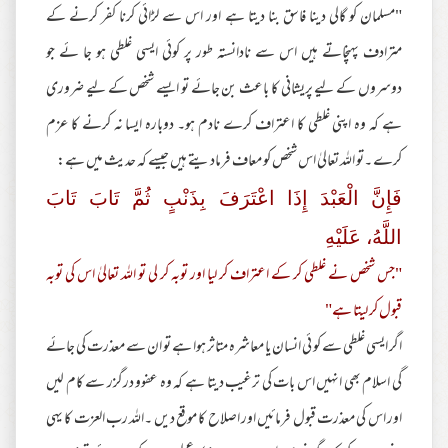
"مسلمان کو گالی دینا فاسق بنا دیتا ہے اور اس سے لڑائی کرنا کفر کرنے کے
مترادف پہنچاتے ہیں اس سے نادانستہ طور پر کوئی ایسی غلطی ہو جا ئے جو
دوسروں کے لیے پریشانی کا باعث بن جائے تو ایسے شخص کے لیے ضروری
ہے کہ وہ اپنی غلطی کا اعتراف کرے نادم ہو۔ دوبارہ ایسا نہ کرنے کا عزم
کرے ۔تو اللہ تعالیٰ اس شخص کو معاف فرمادیتے ہیں جیسے کہ حدیث میں ہے:
فَإِنَّ الْعَبْدَ إِذَا اعْتَرَفَ بِذَنْبٍ ثُمَّ تَابَ تَابَ
اللَّهُ، عَلَيْهِ
"جس شخص نے غلطی کر کے اعتراف کر لیا اور توبہ کر لی تو اللہ تعالیٰ اس کی توبہ
قبول کر لیتا ہے"
اگر ایسی غلطی سے کو ئی انسان یا معاشرہ متاثر ہوا ہے تو ان سے معذرت کی جائے
گی اسلام بھی انہیں اس بات کی ترغیب دیتا ہے کہ وہ عفوو درگزر سے کام لیں
اور اس کی معذرت قبول فرمائیں اور اصلاح کا موقع دیں ۔اللہ رب العزت کا یہی