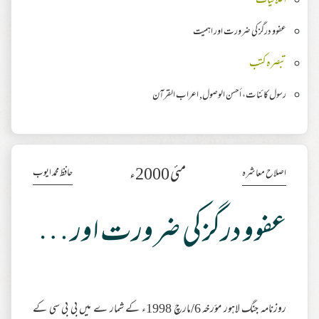
اخلاقیات
عفوو درگز کی ضرورت اور اہمیت
تبصرہ کتب
رسول کائنات، أحسن الوصول, اعراب القرآن
مئی 2000ء
حافظ محمد ایوب
اصلاح معاشرہ
عفوو درگز کی ضرورت اور اہمیت
روزنامہ جنگ لاہور مؤرخہ 6/مارچ 1998ء کے شمار ے میں بی بی سی کے