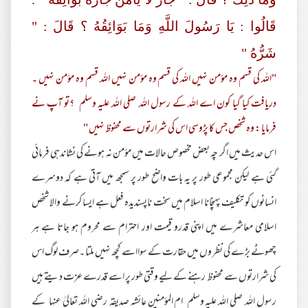
قَالُوا : يَا رَسُولَ اللَّهِ وَمَا بَوَائِقُهُ ؟ قَالَ : "
شَرُّهُ "
"اللہ کی قسم وہ مؤمن نہیں اللہ کی قسم وہ مؤمن نہیں اللہ قسم وہ مؤمن نہیں ۔
دریافت کیا گیا کون اے اللہ کے رسول اللہ صلی اللہ علیہ وسلم ؟تو آپ نے
فرمایا : وہ شخص جس کا پڑوسی اس کی شرارتوں سے محفوظ نہیں "
اس حدیث میں اگر چہ بعض مخصوص حالات میں مؤمن نہ ہونے کی نشاندہی فرمائی
گئی ہے لیکن مجموعی طور پر یہ بات واضح طور پر سمجھ میں آتی ہے کہ دوسرے
انسانوں کو تکلیف پہنچانا اسلام میں سخت ناپسندیدہ فعل ہے ایسا کرنے والا شخص
اسلامی معاشرے میں اپنی قدرو قیمت اور احترام سے محروم ہو جاتا ہے ہر
چھوٹے بڑے کی نظر وں میں حقارت کے سوااسے کچھ نہیں ملتا ۔صرف لوگ اس
کی شرارتوں سے محفوظ رہنے کے لیے وقتی طور پر اسے قدرے عزت دیتے ہیں
رسول اللہ صلی اللہ علیہ وسلم ام المؤمنین عائشہ صدیقہ رضی اللہ تعالیٰ عنہا کے