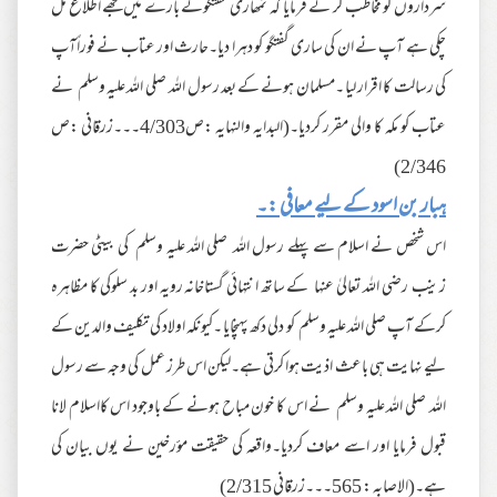
سرداروں کو مخاطب کر کے فرمایا کہ تمھاری گفتگوکے بارے میں مجھے اطلاع مل
چکی ہے آپ نے ان کی ساری گفتگو کو دہرا دیا۔حارث اور عتاب نے فوراًآپ
کی رسالت کا اقرار لیا ۔مسلمان ہونے کے بعد رسول اللہ صلی اللہ علیہ وسلم نے
عتاب کو مکہ کا والی مقرر کردیا۔(البدایہ والنہایہ :ص4/303۔۔۔زرقانی :ص
2/346)
ہبار بن اسود کے لیے معافی :۔
اس شخص نے اسلام سے پہلے رسول اللہ صلی اللہ علیہ وسلم کی بیٹی حضرت
زینب رضی اللہ تعالیٰ عنہا کے ساتھ انتہائی گستاخانہ رویہ اور بد سلوکی کا مظاہرہ
کرکے آپ صلی اللہ علیہ وسلم کو دلی دکھ پہنچایا ۔کیونکہ اولاد کی تکلیف والدین کے
لیے نہایت ہی باعث اذیت ہوا کرتی ہے۔لیکن اس طرز عمل کی وجہ سے رسول
اللہ صلی اللہ علیہ وسلم نے اس کا خون مباح ہونے کے باوجود اس کااسلام لانا
قبول فرمایا اور اسے معاف کردیا۔واقعہ کی حقیقت مؤرخین نے یوں بیان کی
ہے۔(الاصابہ : 565۔۔۔زرقانی 2/315)