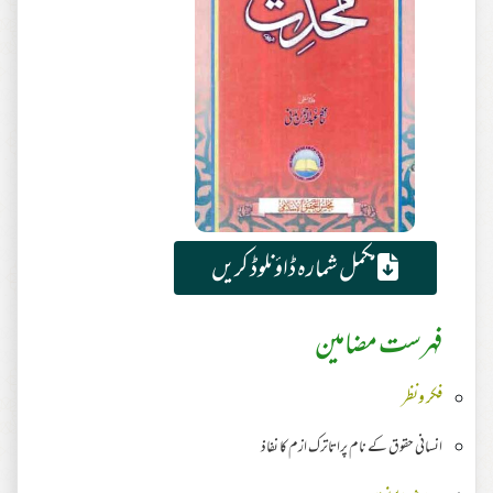
مکمل شمارہ ڈاؤنلوڈ کریں
فہرست مضامین
فکر ونظر
انسانی حقوق کے نام پراتاترک ازم کا نفاذ