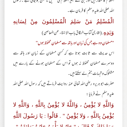
اسلام کا شعار ہیں اور جن کے بغیر اسلام کی تکمیل ناممکن ہو جاتی ہے ۔رسول
اللہ صلی اللہ علیہ وسلم کا فرمان ہے۔
الْمُسْلِمُ مَنْ سَلِمَ الْمُسْلِمُونَ مِنْ لِسَانِهِ
. (بخاری کتاب الرقاق باب الانہتاء عن المعاصی )
وَيَدِهِ
"مسلمان وہ ہے جس کی زبان اور ہاتھ سے مسلمان محفوظ ہوں"
اس حدیث سے ثابت ہوتا ہے کہ کسی مسلمان کے زبان اور ہاتھ سے
دوسرے مسلمان محفوظ نہ ہوں تو اس کے مسلمان ہونے کے بارے میں
مشکوک و شبہات جنم لے سکتے ہیں۔
حضرت ابو ہریرہ رضی اللہ تعالیٰ عنہ روایت فرماتے ہیں کہ رسول اللہ صلی اللہ
علیہ وسلم نے فرمایا :
وَاللَّهِ لا يُؤْمِنُ ، وَاللَّهُ لا يُؤْمِنُ بِاللَّهِ ، وَاللَّهِ لا
يُؤْمِنُ بِاللَّهِ ، وَلا يُؤْمِنُ " . قَالُوا : يَا رَسُولَ اللَّهِ
وَمَا ذَلِكَ ؟ قَالَ : " جَارٌ لا يَأْمَنُ جَارُهُ بَوَائِقَهُ " .