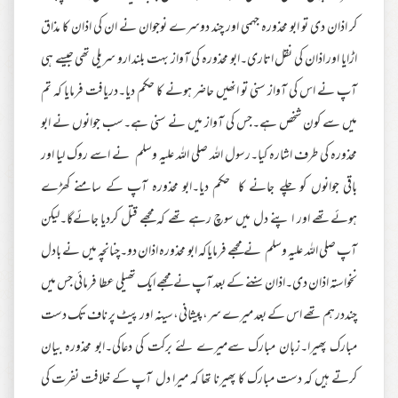
کر اذان دی تو ابو محذورہ جہمی اور چند دوسرے نوجوان نے ان کی اذان کا مذاق
اڑایا اور اذان کی نقل اتاری۔ابو محذورہ کی آواز بہت بلند ارو سریلی تھی جیسے ہی
آپ نے اس کی آواز سنی تو انھیں حاضر ہونے کا حکم دیا۔دریافت فرمایا کہ تم
میں سے کون شخص ہے۔جس کی آواز میں نے سنی ہے۔سب جوانوں نے ابو
محذورہ کی طرف اشارہ کیا۔رسول اللہ صلی اللہ علیہ وسلم نے اسے روک لیا اور
باقی جوانوں کو چلے جانے کا حکم دیا۔ابو محذورہ آپ کے سامنے کھڑے
ہوئےتھے اور ا پنے دل میں سوچ رہے تھے کہ مجھے قتل کردیا جائےگا۔لیکن
آپ صلی اللہ علیہ وسلم نے مجھے فرمایاکہ ابو محذورہ اذان دو۔چنانچہ میں نے بادل
نخواستہ اذان دی۔اذان سننے کے بعد آپ نے مجھے ایک تھیلی عطا فرمائی جس میں
چنددرہم تھے اس کے بعد میرے سر،پیشانی،سینہ اور پیٹ پر ناف تک دست
مبارک پھیرا۔زبان مبارک سےمیرے لئے برکت کی دعاکی۔ابو محذورہ بیان
کرتے ہیں کہ دست مبارک کا پھیرنا تھا کہ میرا دل آپ کے خلافت نفرت کی