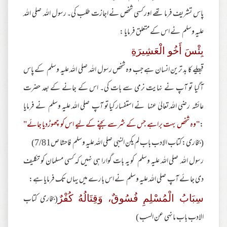
پاس تشریف فرما تھے اور کسی شخص نے اجازت طلب کی۔ رسول اللہ صلی اللہ
علیہ وسلم نے اس کے متعلق فرمایا :
بِئْسَ أَخُو الْعَشِيرَةِ
قبیلے کا بد ترین انسان ہے جب وہ شخص رسول اللہ صلی اللہ علیہ وسلم کے پاس
آگیا تو آپ نے نہایت نرمی سے بات کی۔ اس کے جانے کے بعد حضرت
عائشہ رضی اللہ تعالیٰ عنہا نے استفسار کیا تو آپ صلی اللہ علیہ وسلم نے فرمایا
:
"وہ شخص بہت براہے جس کے شرسے بچنے کے لیے اس کو چھوڑدیا جائے"
(بخاری: کتاب الادب باب لم یکن النبی صلی اللہ علیہ وسلم فاحشا ص7/81)
رسول اللہ صلی اللہ علیہ وسلم کو یہ بات گوارا ہی نہیں کہ کسی مسلمان کو تکلیف
دی جا ئے آپ صلی اللہ علیہ وسلم نے اس بارے میں یہاں تک فرمایا ہے:
(بخاری کتاب
سِبَابُ الْمُسْلِمِ فُسُوقٌ، وَقِتَالُهُ كُفْرٌ
الادب باب مانہی عن السب )