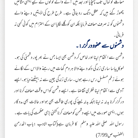
معاملے کو کمال تک پہنچایا اور بعد میں آنے والے لوگوں کے لیے ایسی مثالیں
چھوڑ گئے ہیں کہ عقل دنگ رہ جاتی ہے۔ طرح طرح کی اذیتیں دینے والے
دشمنوں کو نہ صرف معاف فرمایا بلکہ ان کو گلے لگایا ان کے احترام میں کو ئی کمی نہ
فرمائی۔
دشمنوں سے عفوودرگزر:۔
دشمن سے انتقام لینا اور خاص کر دشمن بھی ایسا جس نے بھر پور دشمنی کی ہو۔
لہوکا پیاسا ساری زندگی دکھ دینے والا ہر دم گھات میں رہنے والا اس کے لگائے
ہوئے زخم مسلسل رس رہے ہوں۔ساری زندگی چین سے نہ بیٹھنے دیا ہو۔ایسے
آدمی سے انتقام لینا فطری تقاضا ہے۔ ایسے دشمن کو اس وقت معاف کرنا اور
درگزر کرنا بدلہ نہ لینا جبکہ بدلہ لینے کی پوری طاقت بھی ہو اور حالات بھی مدد گار
ہوں۔ایسی صورت میں ایسے دشمن کو معاف کرنا کتنی بڑی عظمت کی بات ہے۔
رسول اللہ صلی اللہ علیہ وسلم کا فرمان ہے(کتاب الادب :باب الخدرمن
الغضب ص7/99)