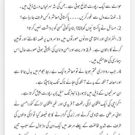
حوالے سے ایک رپورٹ شائع ہوئی ہے۔جس کی شہ سرخیاں درج ذیل ہیں ۔
1۔ٹھنڈےدل سے غور کریں ۔۔۔۔پاکستانی معاشرہ کس طرف جارہا ہے؟
2۔مسائل نے پاکستانیوں کو چڑچڑا بنادیا کوئی کسی کو برداشت نہیں کرتا؟
3۔انفرادی اور اجتماعی دونوں صورتوں میں دوسروں پرغصہ نکالنے اور توہین
کرنے کا رجحان ہے۔ فرقہ واریت اور امن وامان کی بگڑتی ہوئی صورت حال اس
بیماری کی علامتیں ہیں ۔
4۔جب رواداری ختم ہو جا ئے تو معاشرہ ایک بے ربط ہجوم میں بدل جاتا ہے
اور معاملہ آنکھ کے بدلے آنکھ کی بجائے ناک تک جاپہنچتا ہے۔
ان سرخیوں کے ذیل میں لاہور (مانیٹرنگ سیل) یہ رپورٹ پیش کرتا ہے۔
"کراچی کی ایک پختون لڑکی رفعت آفریدی اور غیر پختون لڑکے کنوراحسن نے
اپنی مرضی سے شادی کرنے اور زندگی گزارنے کا جو فیصلہ کیا تو لڑکی والوں کی
طرف سے شدید مخالفت کے پہلے مرحلہ میں ایک دن کی ہڑتال کے سبب تین