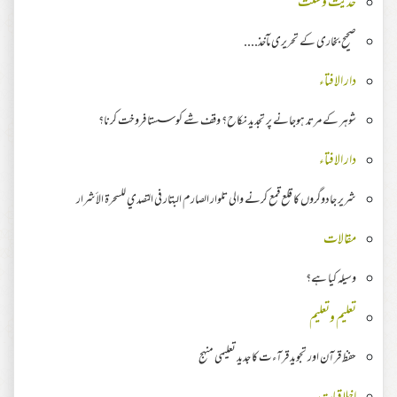
حدیث وسنت
صحیح بخاری کے تحریری مآخذ....
دار الافتاء
شوہر کے مرتد ہوجانے پر تجدید نکاح؟ وقف شے کو سستا فروخت کرنا؟
دار الافتاء
شریر جادوگروں کا قلع قمع کرنے والی تلوار الصارم البتار في التصدي للسحرة الأشرار
مقالات
وسیلہ کیا ہے؟
تعلیم وتعلیم
حفظ قرآن اور تجوید قرآءت کا جدید تعلیمی منہج