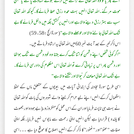
آئے پھر یا تو وہ اللہ تعالیٰ کے راستے میں لڑتے ہوئے شہادت پاگئے یا طبعی
موت مرگئے۔اللہ تعالیٰ انہیں بہت عمدہ رزق عطا فرمائےگا۔کیونکہ اللہ تعالیٰ
سب سے بہتر رزق دینے والاہے اور انہیں پرکشش جگہ میں داخل فرمائے گا بے
شک اللہ تعالیٰ جاننے والا اور حوصلے والاہے"
(سورۃ الحج :58۔59)
اس ذکر خیر کے بعد آیت نمبر 60میں اللہ تعالیٰ یہ ارشاد فرماتے ہیں۔
"اگر کوئی شخص اپنے دشمن کو اتنا تنگ کرے جتنا وہ خود دشمن سے تنگ ہواتھا
اور دشمن پھر اس پر زیادتی کرے تو اللہ تعالیٰ اس مظلوم کی دادرسی فرمائےگا۔
بے شک اللہ تعالیٰ معاف کرنیوالا اور بخشنے والاہے"
اسی طرح سورۃ مجادلہ کی ابتدائی آیات میں بیویوں کے متعلق ماں کے لفظ
استعمال کرکے انہیں اپنے لیے حرام کر لینے والے شوہروں کی بات کو اللہ تعالیٰ
نے بہت ہی ناپسند فرمایا اور ان کے اس عمل کو منکروزور(بےہودہ اور جھوٹ
کا پلندہ ) قراردیا ہے لیکن انہیں اپنی رحمت سے مایوس نہیں فرمایا۔بلکہ اپنی
صفات "عفو"اور "غفور"کا ذکر کرکے انہیں اصلاح کا موقع دیا ہے ۔۔۔اسی