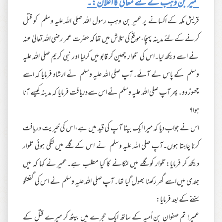
عمیر بن وہب کے لئے معافی کا اعلان:۔
قریش مکہ کے اکسانے پر عمیر بن وہب رسول اللہ صلی اللہ علیہ وسلم کو قتل
کرنے کے لئے مدینہ پہنچا،موقع کی تلاش میں تھا کہ حضرت عمر رضی اللہ تعالیٰ عنہ
نے اسے دیکھ لیا۔اس کی تلوار چھین کر قابو میں کرلیا اور نبی کریم صلی اللہ علیہ
وسلم کے پاس لے آئے۔آپ صلی اللہ علیہ وسلم نے ارشاد فرمایا کہ اسے
چھوڑ دو۔پھر آپ صلی اللہ علیہ وسلم نے اس سےدریافت فرمایا کہ مدینہ کیسے آنا
ہوا؟
اس نے جواب دیا کہ میرا ایک بیٹا آ پ کی قید میں ہے،اس کی خیریت دریافت
کرنا چاہتا ہوں۔آپ صلی اللہ علیہ وسلم نے اس کے گلے میں لٹکی ہوئی تلوار
دیکھ کر فرمایا:تلوار کو گلے میں لٹکانے کا کیا مطلب ہے۔عمیر نے کہا کہ میں
جلدی میں اسے گھر رکھنا بھول گیا تھا۔آپ صلی اللہ علیہ وسلم نے اس کی گفتگو
سننے کے بعد فرمایا:
عمیر! تم صفوان بن اُمیہ کے ساتھ ایک حجرے میں بیٹھ کر میرے قتل کے