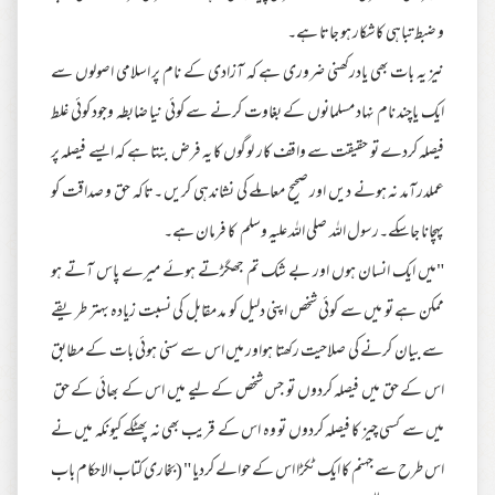
و ضبط تباہی کاشکار ہو جاتا ہے۔
نیز یہ بات بھی یادرکھنی ضروری ہے کہ آزادی کے نام پر اسلامی اصولوں سے
ایک یاچند نام نہاد مسلمانوں کے بغاوت کرنے سے کوئی نیا ضابطہ وجود کوئی غلط
فیصلہ کردے تو حقیقت سے واقف کار لوگوں کا یہ فرض بنتا ہے کہ ایسے فیصلہ پر
عملدرآمد نہ ہونے دیں اور صحیح معاملے کی نشاندہی کریں ۔تاکہ حق و صداقت کو
پہچانا جاسکے۔رسول اللہ صلی اللہ علیہ وسلم کا فرمان ہے۔
"میں ایک انسان ہوں اور بے شک تم جھگڑتے ہوئے میرے پاس آتے ہو
ممکن ہے تو میں سے کوئی شخص اپنی دلیل کو مد مقابل کی نسبت زیادہ بہتر طریقے
سے بیان کرنے کی صلاحیت رکھتا ہواور میں اس سے سنی ہوئی بات کے مطابق
اس کے حق میں فیصلہ کردوں تو جس شخص کے لیے میں اس کے بھائی کے حق
میں سے کسی چیز کا فیصلہ کردوں تو وہ اس کے قریب بھی نہ پھٹکے کیونکہ میں نے
اس طرح سے جہنم کا ایک ٹکڑا اس کے حوالے کردیا " (بخاری کتاب الاحکام باب