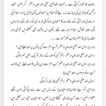
بیعت کا اظہار کرتی ہے۔رحمت اللعالمین صلی اللہ علیہ وسلم اگر ایسی سخت
دشمن کو حاضری کی اجازت نہ د یتے تو اسلام یا مسلمانوں کو کیا فرق پڑتا،اسلام کی
سربلندی اورترقی کے لئے ہند کا مسلمان ہوناکوئی ضروری تو نہ تھا۔جبکہ ہزاروں
لوگ حلقہ بگوش اسلام ہورہے تھے۔لیکن اس وقت بھی گفتگو میں شوخی اور
مکالمہ بازی کا عنصر غالب نظر آتا ہے۔۔۔
ہند:یارسول اللہ صلی اللہ علیہ وسلم !آپ ہم سے کن باتوں پر عہدلیتے ہیں؟
رسول اللہ صلی اللہ علیہ وسلم :تم کسی کو اللہ کے ساتھ شریک نہیں ٹھہراؤ گی۔
ہند:یارسول اللہ صلی اللہ علیہ وسلم آپ ہم سے ان باتوں کا عہد لیتے،جن کا عہد
آپ نے مردوں سے نہیں لیا۔
رسول اللہ صلی اللہ علیہ وسلم :تم کبھی چوری نہ کروگی۔
ہند!میں تو اپنے خاوند(ابوسفیان) کے مال میں سے لے لیاکرتی ہوں۔مجھے
معلوم نہیں،اسے آپ چوری سمجھتے ہیں یا نہیں۔ابوسفیان بھی اس محفل میں