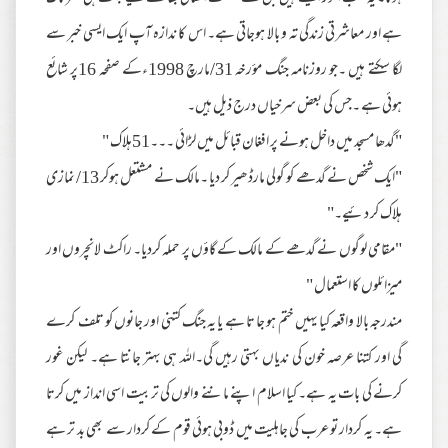
ہے اور معاشرتی زندگی تہ و بالا ہوجاتی ہے۔ اس کا ندازہ آپ ایک ایسی خبر سے
لگا سکتے ہیں ۔جو روزنامہ جنگ مؤرخہ 31/مارچ 1998ءکے صفحہ 16پر شائع
ہوئی ہے ۔جس کی بعض سرخیاں درج ذیل ہیں۔
"گدھا مسجد میں داخل ہونے پر افغان قبائل میں لڑائی ۔۔۔51ہلاک "
"ایک شخص نے گدھے کو گولی مارڈھیر کر دیا ۔مالک نے مشتعل ہوکر 13/ نمازی
ہلاک کر دئیے۔"
"مقامی لوگوں نے گدھے کے مالک کے گاؤں پر حملہ کردیا۔ راکٹ لانچروں اور
میزائلوں کا استعمال "
مندرجہ بالا واقعہ کیا یہیں ختم ہو جا تا ہے یا یہ جنگ کتنی اور جانوں کو تلف کرے
گی اور کتنا عرصہ خون کی ندیاں بہتی رہیں گی۔اللہ ہی بہتر جانتا ہے۔ لیکن غور
کرنے کی بات یہ ہے۔ کیا اسلام اپنے ماننے والوں کی تربیت اسی انداز میں کرتا
ہے۔ یہ کردار تو عرب کی جاہلیت میں ڈوبی ہوئی قوم کے کردار سے بھی بد تر ہے