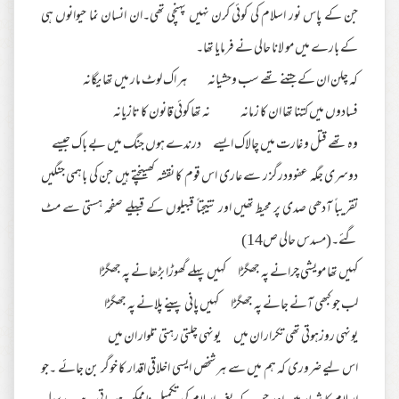
جن کے پاس نور اسلام کی کوئی کرن نہیں پہنچی تھی۔ان انسان نما حیوانوں ہی
کے بارے میں مو لانا حالی نے فرمایا تھا۔
کہ چلن ان کے جتنے تھے سب وحشیانہ ہر اک لوٹ مار میں تھا یگانہ
فسادوں میں کتنا تھا ان کا زمانہ نہ تھا کوئی قانون کا تازیانہ
وہ تھے قتل و غارت میں چالاک ایسے درندے ہوں جنگ میں بے باک جیسے
دوسری جگہ عفوودرگز ر سے عاری اس قوم کا نقشہ کھینچتے ہیں جن کی باہمی جنگیں
تقریباً آدھی صدی پر محیط تھیں اور نتیجتاً قبیلوں کے قبیلے صفحہ ہستی سے مٹ
گئے۔(مسدس حالی ص14)
کہیں تھا مویشی چرانے پہ جھگڑا کہیں پہلے گھوڑا بڑھانے پہ جھگڑا
لب جو کبھی آنے جانے پہ جھگڑا کہیں پانی پینے پلانے پہ جھگڑا
یونہی روزہوتی تھی تکرار ان میں یونہی چلتی رہتی تلوار ان میں
اس لیے ضروری کہ ہم میں سے ہر شخص ایسی اخلاقی اقدار کا خوگر بن جائے ۔جو