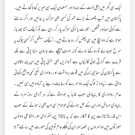
ایک ہی گھر میں اعلیٰ ذات کے ہندو اور مسلمان ایک ہی میز پر کھانا کھاتے ہیں۔
پاکستان میں آپ چھوٹے بڑے شہر کی کسی بھی سڑک پر جائیں اور اگر سامنے
سے کوئی معذور شخص ،عورت یا لڑکی سڑک پار کر رہی ہے تو ٹریفک اتنا جلد باز
ہوتا ہے کہ وہ بیچ میں ہی پھنس کر رہ جاتے ہیں۔ ٹریفک سگنل اگر کسی چوک پر
سرخ ہوجائے توروکنے والے کونہ صرف پیچھے سے ہارون سننا پڑتی ہے بلکہ
قریب سے گزرتی ہوئی گاڑیوں سے آوازیں بھی سننی پڑتی ہیں ان چند مثالوں
سے پاکستان کی سماجی زندگی میں قوت برداشت اور رواداری سکی کمی واضح دکھائی
دیتی ہے۔زیادہ تر لوگ ایک دوسرے کو رعایت دینے پر آمادہ ہیں ہی نہیں ۔
عدم رواداری کا بنیادی سبب غالباً یہ ہوسکتا ہےکہ ہر آدمی روز مرہ کے
بنیادی مسائل اور ان کے حل ہونے کی موہوم سی امیدبھی نہ ہونے کے سبب
اس قدر چڑ چڑے پن کا شکار ہے کہ یہ چڑچڑا پن انفرادی اور اجتماعی دونوں
صورتوں میں دوسروں پر غصہ اور ان کی کھلے عام توہین کی صورت میں سامنے آتا