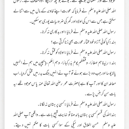
موجود تھے اور مسلمان ہوچکے تھے۔بولے جو کچھ گزرچکا ،وہ معاف ہے۔رسول
اللہ صلی اللہ علیہ وسلم نے فرمایا کہ عورت اپنے خاوند کے مال میں سے ا تنا لے
سکتی ہے جس سے اس کی اولاد اور گھر کی ضروریات پوری ہوسکیں۔
رسول اللہ صلی اللہ علیہ وسلم نے فرمایا:اور بدکاری نہ کرنا۔
ہند:کیا کوئی آزاد خود مختار عورت بھی زنا کرتی ہے؟
رسول اللہ صلی اللہ علیہ وسلم نے فرمایا:اولاد کو قتل نہ کرنا۔
ہند: ربَّيناهم صِغارًا، وقتلْتَهم يومَ بدْرٍ كِبارًا، وهم أعْلم،(بچپن میں ہم نے انہییں
پالا پوسا اور جب وہ بڑے ہوئے تو آپ نے انہیں جنگ بدر میں قتل کردیا۔اب
معاملہ ان کا اور آپ کا ہے)حضرت عمر رضی اللہ تعالیٰ عنہ پاس موجود تھے،یہ
بات سن کر ہنس پڑے۔
رسول اللہ صلی اللہ علیہ وسلم نے فرمایا:کسی پر بہتان نہ لگانا۔
ہند!اللہ کی قسم کسی پر بہتان باندھنا تو نہایت قبیح بات ہے۔واقعی آپ صلی اللہ
علیہ وسلم حسن اخلاق اور نیکی کے سوا کسی بات کا حکم نہیں دیتے۔