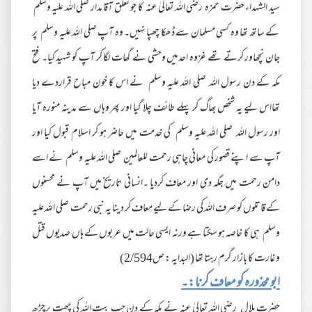
سید الشہداء حضرت حمزہ رضی اللہ تعالیٰ عنہ کا جو تعلق آقا مدار صلی اللہ علیہ وسلم
کے ساتھ تھا وہ کسی مسلمان سے ڈھکا چھپا نہیں۔ وہ آپ صلی اللہ علیہ وسلم پر
جان نچھاور کرتے تھے غزوہ احدمیں وحشی نے گھات لگا کر آپ کو شہید کیا۔ فتح
مکہ کے دن رسول اللہ صلی اللہ علیہ وسلم نے اس کا خون مباح قراردے دیا
تھااس لیے یہ شخص بھاگ کر پہلے طائف چلا گیا اور پھر وہاں سے مدینہ منورہ آیا
اور رسول اللہ صلی اللہ علیہ وسلم کی خدمت میں حاضر ہو کر اسلام قبول کیا اور
آپ سے اپنے قصور کی معانی چاہی رحمت للعالمین صلی اللہ علیہ وسلم نے اسے
دامن رحمت میں جگہ دی اور معاف کردیا ۔انسانی تاریخ میں آپ نے محسنوں
کے قاتلوں کو صرف اللہ کی رضا کے لیے معاف کر دینا یہ نبی رحمت صلی اللہ علیہ
وسلم ہی کا خاصہ ہو سکتا ہے ورنہ ایسی حالت میں عربوں کے ہاں صدیوں قتل
و غارت کا بازار گرم رہتا تھا (البدایہ : ص2/594)
ابو محذورہ کو معاف کرنا:۔
حضرت بلال رضی اللہ تعالیٰ عنہ نے مکہ کے دن جب بیت اللہ کی چھت پرچڑھ