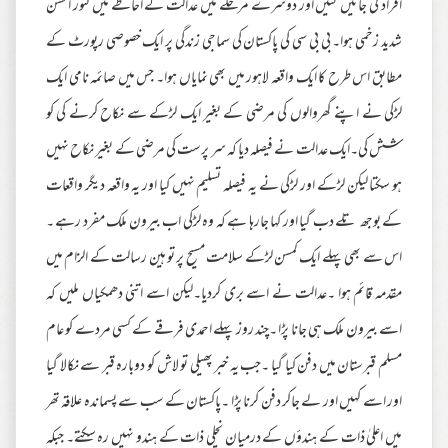
افراد کی جانیں گئیں اور دوسرے مرحلے میں عدالت کے احاطے میں کنور احسن
شدید زخمی ہوا۔ بی بی سی کی پاکستان کی سماجی زندگی پر ایک خصوصی رپورٹ کے
مطابق اس طرح کا ایک واقعہ لاہور میں بھی نمایاں ہوا۔ جس میں صائمہ نامی ایک
لڑکی نے اپنے گھروالوں کی مرضی کے بغیر ایک لڑکے سے نکاح کرنے کی کو
شش کی۔ایک عدالت نے فیصلہ دیا کہ سر پرست کی مرضی کے بغیر نکاح نہیں
ہو سکتا لیکن لڑکے اور لڑکی نے یہ فیصلہ تسلیم نہیں کیا اور یہ واقعہ دیگر واقعات
کے بوجھ تلے دب گیا اور کہا جارہا ہے کہ وہ لڑکی اب بیرون ملک مفرد رہے ۔
اس سے بھی پہلے ایک کمسن لڑکے سلامت مسیح پر تو ہین رسالت کے الزام میں
مقدمہ قائم ہوا ۔عدالت نے اسے بری کردیا۔لیکن اسے اتنی دھمکیاں ملیں کہ
اسے بیرون ملک ہی جانا پڑا ۔چند روز پہلے احمدی فرقے کے کسی مردے کو عام
مسلم قبرستان میں دفن کیا گیا ۔جب یہ خبر پھیلی تو لاش کو دوبارہ قبر سے نکالا گیا
اور اسے کہیں اور لے جاکر دفن کرنا پڑا ۔پاکستان کے سب سے پسماندہ علاقہ تھر
میں اعلیٰ ذات کے ہندؤں کے درمیان نچلی ذات کے ہندو نہیں رہ سکتے۔ جبکہ