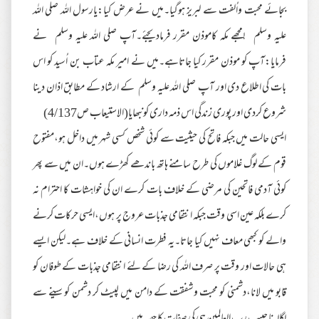
بجائے محبت واُلفت سے لبریز ہوگیا۔میں نے عرض کیا:یارسول اللہ صلی اللہ
علیہ وسلم !مجھے مکہ کاموذن مقرر فرمادیجئے۔آپ صلی اللہ علیہ وسلم نے
فرمایا:آپ کو موذن مقرر کیا جاتاہے۔میں نے امیر مکہ عتاب بن اُسید کو اس
بات کی اطلاع دی اور آپ صلی اللہ علیہ وسلم کے ارشاد کے مطابق اذان دینا
شروع کردی اور پوری زندگی اس ذمہ داری کونبھایا(الاستیعاب ص4/137)
ایسی حالت میں جبکہ فاتح کی حیثیت سے کوئی شخص کسی شہر میں داخل ہو،مفتوح
قوم کے لوگ غلاموں کی طرح سامنے ہاتھ باندھے کھڑے ہوں۔ان میں سے پھر
کوئی آدمی فاتحین کی مرضی کے خلاف بات کرے ان کی خواہشات کا احترام نہ
کرے بلکہ عین اسی وقت جبکہ انتقامی جذبات عروج پر ہوں،ایسی حرکات کرنے
والے کو کبھی معاف نہیں کیا جاتا۔یہ فطرت انسانی کے خلاف ہے۔لیکن ایسے
ہی حالات اور وقت پر صرف اللہ کی رضا کے لئے انتقامی جذبات کے طوفان کو
قابو میں لانا،دشمنی کو محبت وشفقت کے دامن میں لپیٹ کر دشمن کو سینے سے
لگالینا حبیب رب العالمین ہی کی صفات کا حصہ ہیں۔