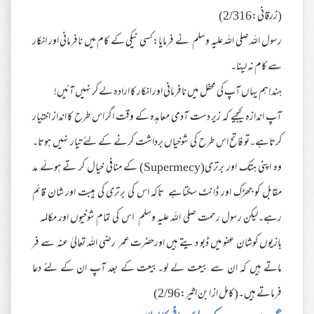
(زرقانی:2/316)
رسول اللہ صلی اللہ علیہ وسلم نے فرمایا:کسی نیکی کے کام میں نافرمانی اور انکار
سے کام نہ لینا۔
ہند!ہم یہاں آپ کی محفل میں نافرمانی اور انکار کا ارادہ لے کر نہیں آئیں!
آپ اندازہ کیجیے کہ زیر دست آدمی معاہدہ کے وقت اگر اس طرح کا انداز اختیار
کرتاہے۔تو فاتح اس طرح کی شوخیاں برداشت کرنے کے لئے تیار نہیں ہوتا۔
وہ اپنی ہتک اور برتری(Supermecy) کے منافی خیال کر تے ہوئے مد
مقابل کو جھڑک اور ڈانٹ سکتاہے تاکہ اس کی برتری کی ہیبت اور شان قائم
رہے۔لیکن رسول رحمت صلی اللہ علیہ وسلم اس کی تمام شوخیوں اور مکالمہ
بازیوں کوشان عفو میں ڈبو دیتے ہیں اورحضرت عمر رضی اللہ تعالیٰ عنہ سے فر
ماتے ہیں کہ ان سے بیعت لے لو۔بیعت کے بعد آپ ان کے لئے دعا
فرماتے ہیں۔(کامل از ابن اثیر:2/96)