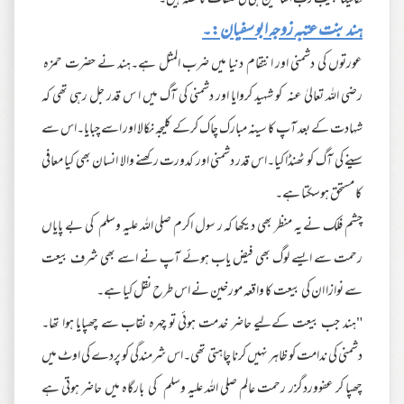
ہند بنت عتبہ زوجہ ابو سفیان:۔
عورتوں کی دشمنی اور انتقام دنیا میں ضرب المثل ہے۔ہند نے حضرت حمزہ
رضی اللہ تعالیٰ عنہ کو شہید کروایا اور دشمنی کی آگ میں ا س قدر جل رہی تھی کہ
شہادت کے بعد آپ کا سینہ مبارک چاک کرکے کلیجہ نکالا اور اسے چبایا۔اس سے
سینے کی آگ کو ٹھنڈا کیا۔اس قدر دشمنی اور کدورت رکھنے والا انسان بھی کیا معافی
کا مستحق ہوسکتا ہے۔
چشم فلک نے یہ منظر بھی دیکھا کہ ر سول اکرم صلی اللہ علیہ وسلم کی بے پایاں
رحمت سے ایسے لوگ بھی فیض یاب ہوئے آپ نے اسے بھی شرف بیعت
سے نوازا ان کی بیعت کا واقعہ مورخین نے اس طرح نقل کیا ہے۔
"ہند جب بیعت کےلیے حاضر خدمت ہوئی تو چہرہ نقاب سے چھپایا ہوا تھا۔
دشمنی کی ندامت کو ظاہر نہیں کرنا چاہتی تھی۔اس شرمندگی کو پردے کی اوٹ میں
چھپا کر عفووردگزر رحمت عالم صلی اللہ علیہ وسلم کی بارگاہ میں حاضر ہوتی ہے