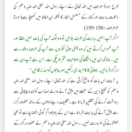
طرح سورۃ اعراف میں اللہ تعالیٰ نے اپنے رسول اللہ صلی اللہ علیہ وسلم کی
دعوت ہدایت اور کفار کے مسلسل انکار کا نقشہ ان الفاظ میں کھینچا ہے(سورۃ
الاعراف : 199،198)
"اگر آپ انہیں ہدایت کی طرف بلائیں تو وہ لوگ آپ کی بات نہیں سنتے اور
آپ محسوس کرتے ہیں کہ وہ پھٹی ہوئی نظروں سے آپ کی طرف دیکھ رہے
ہیں ۔حالانکہ ان میں دیکھنے کی صلاحیت ختم ہو چکی ہے۔ اس لیے آپ ان سے
در گزرفرمائیں ۔بھلائی کا کام جاری رکھیں اور جاہلوں کو منہ نہ لگائیں "
یہ آیت اس بات کو واضح کرتی ہے کہ اللہ تعالیٰ اپنے رسول اللہ صلی اللہ علیہ
وسلم کو تبلیغ دین کے سلسلے میں پیش آنے والے مصائب کو خندہ پیشانی سے
برداشت کرنے کی تلقین فرماتا ہے۔ تکلیف دینے والوں کے ساتھ عفوودرگزر
سے پیش آنے کی ہدایت فرماتا ہے اس کے باوجود اگر کو ئی الجھنا چاہے تو بھی
جھگڑنے کی ضرورت نہیں۔رسول اللہ صلی اللہ علیہ وسلم نے عفوو درگزر کے