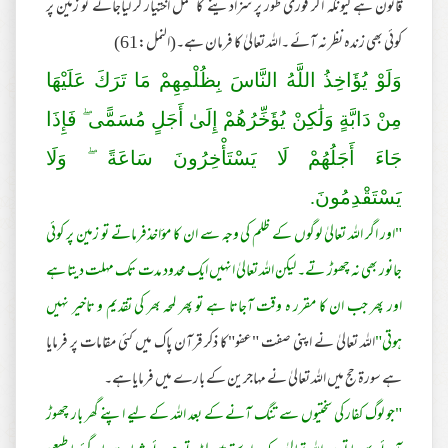
قانون ہے کیونکہ اگر فوری طور پر سزادینے کا عمل اختیار کر لیاجائے تو زمین پر
کوئی بھی زندہ نظر نہ آئے ۔اللہ تعالیٰ کا فرمان ہے۔(النمل:61)
وَلَوْ يُؤَاخِذُ اللَّهُ النَّاسَ بِظُلْمِهِمْ مَا تَرَكَ عَلَيْهَا
مِنْ دَابَّةٍ وَلَٰكِنْ يُؤَخِّرُهُمْ إِلَىٰ أَجَلٍ مُسَمًّى ۖ فَإِذَا
جَاءَ أَجَلُهُمْ لَا يَسْتَأْخِرُونَ سَاعَةً ۖ وَلَا
يَسْتَقْدِمُونَ.
"اور اگر اللہ تعالیٰ لوگوں کے ظلم کی وجہ سے ان کا مؤاخذفرماتے تو زمین پر کوئی
جانور بھی نہ چھوڑ تے۔ لیکن اللہ تعالیٰ انہیں ایک محدود مدت تک مہلت دیتا ہے
اور پھر جب ان کا مقرر ہ وقت آجاتا ہے تو پھر لمحہ بھر کی تقدیم و تاخیر نہیں
ہوتی"
اللہ تعالیٰ نے اپنی صفت "عفو"کا ذکر قرآن پاک میں کئی مقامات پر فرمایا
ہے سورۃ حج میں اللہ تعالیٰ نے مہاجرین کے بارے میں فرمایاہے۔
"جو لوگ کفار کی سختیوں سے تنگ آنے کے بعد اللہ کے لیے اپنے گھر بار چھوڑ