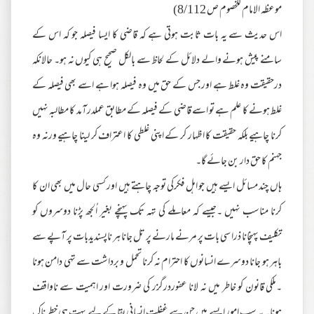
موعظہ الامام للخصوم ص 8/112)
اس حدیث سے یہ بات ثابت ہوتی ہے کہ قاضی کا ایسا فیصلہ جو کہ اس کے
سامنے پیش ہونے والے دلائل کے لحاظ سے بالکل صحیح ہی کیوں نہ ہو۔ حالانکہ
درحقیقت وہ غلط ہے اور جس کے حق میں وہ فیصلہ ہوا ہے اسے بھی فیصلہ کے
غلط ہونے کا علم ہے تو اسے قاضی کے فیصلہ کے مطابق عملدرآمد کا مطالبہ نہیں
کرنا چاہیے بلکہ حقیقت کا اظہار کر کے اپنی غلطی کا اعتراف کر لینا چاہیے ورنہ وہ
جہنم کا حق دار بن جائے گا۔
ہاں چند مسائل ایسے ہیں جو اہل فکرکی توجہ چاہتے ہیں اور کسی حال میں بھی ان کا
کرنا مناسب نہیں ۔جیسے کہ معاملے کی تہہ تک پہنچے بغیر اُلجھ پڑنا دوسروں کو
تکلیف پہنچانا ذرا سی بات پر مرنے مارنے پر تل جانا ہر ناپسندیدبات پر آپے سے
باہر ہو جانا دوسرے انسانوں کا احترام نہ کرنا تحمل و برداشت سے تہی دامن ہونا
۔ملکی قانون کو خاطر میں نہ لانا عفوردرگزر کی ضرورت اور اہمیت سے ناواقف
ہونا۔ یہ سب امور ایسے ہیں جن سے غفلت انسانی بقا کے لیے بہت ہی خطر ناک