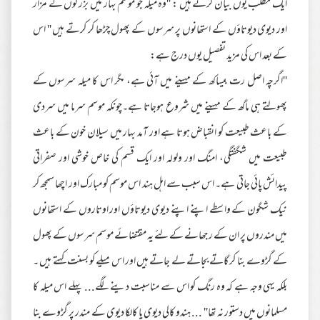
ایک مطلب یوں بیان کرتے ہیں : ''وہ میلہ جو موسم بہار میں بزرگوں کے مزار
اور دیوی دیوتاؤں کے استھانوں پر سرسوں کے پھول چڑھا کر کرتے ہیں '' اس
کے بعد اس کی مزید تفصیل یوں درج ہے:
''اگرچہ اصل رت بیساکھ کے مہینے میں آئی ہے، مگر اس کا میلہ سرسوں کے
پھولتے ہی ماگھ کے مہینے میں شروع ہوجاتا ہے۔چونکہ موسم سرما میں سردی
کے باعث طبیعت کو انقباض ہوتا ہے اور آمد بہار میں سیلان خون کے باعث
طبیعت میں شگفتگی، امنگ اور ولولہ اور ایک قسم کی خاص خوشی اور صفراتی
پیدائش پائی جاتی ہے۔ اس سبب سے اہل ہند اس موسم کو مبارک اور اچھا سمجھ کر
نیک شگون کے واسطے اپنے اپنے دیوی دیوتاؤں اور اوتاروں کے استھانوں
میں مندروں پر ان کے رجھانے کے لئے یہ مقتضائے موسم سرسوں کے پھول
کے گڑوے بنا کر گاتے بجاتے لے جاتے ہیں اور اس میلے کو بسنت کہتے ہیں ۔
بلکہ یہی وجہ ہے کہ وہ رنگ کو اس سے مناسبت دینے لگے... پہلے اس میلہ کا
مسلمانوں میں دستور نہ تھا'' ... ہندو کالی دیوی یا کالکا دیوی کے مندر پر گڑوے بنا