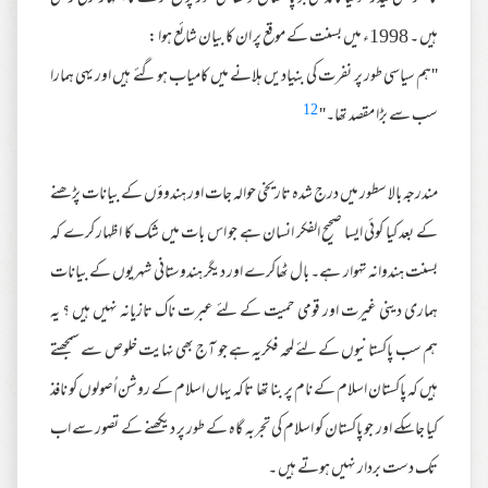
ہیں ۔ 1998ء میں بسنت کے موقع پر ان کا بیان شائع ہوا :
''ہم سیاسی طور پر نفرت کی بنیادیں ہلانے میں کامیاب ہوگئے ہیں اور یہی ہمارا
12
سب سے بڑا مقصد تھا۔''
مندرجہ بالا سطور میں درج شدہ تاریخی حوالہ جات اور ہندوؤں کے بیانات پڑھنے
کے بعد کیا کوئی ایسا صحیح الفکر انسان ہے جو اس بات میں شک کا اظہار کرے کہ
بسنت ہندوانہ تہوار ہے۔ بال ٹھاکرے اور دیگر ہندوستانی شہریوں کے بیانات
ہماری دینی غیرت اور قومی حمیت کے لئے عبرت ناک تازیانہ نہیں ہیں ؟ یہ
ہم سب پاکستانیوں کے لئے لمحہ فکریہ ہے جو آج بھی نہایت خلوص سے سمجھتے
ہیں کہ پاکستان اسلام کے نام پر بنا تھا تاکہ یہاں اسلام کے روشن اُصولوں کو نافذ
کیا جاسکے اور جو پاکستان کو اسلام کی تجربہ گاہ کے طور پر دیکھنے کے تصور سے اب
تک دست بردار نہیں ہوتے ہیں ۔