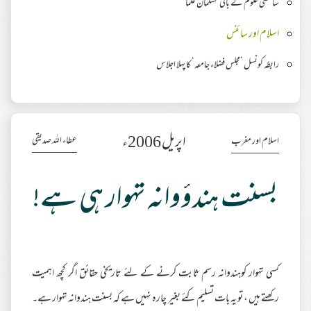
سائنسی علوم کے بانی مسلمان علما
اسلام اور سائنس
رابطہ کونسل ’مجلس فضلاء جامعہ‘ کا پہلا اجلاس
اپریل 2006ء
عطاء اللہ صدیقی
اسلام اور مغرب
بسنت ہندؤوانہ تہوار ہی ہے!
کسی تہوار کوہندوانہ رسم ثابت کرنے کے لئے تاریخی حقائق اگر کچھ اہمیت
رکھتے ہیں ، تو یہ بات تسلیم کئے بغیر چارہ نہیں ہے کہ بسنت ہندوانہ تہوار ہے۔