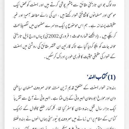
وہ لوگ جو ان تاریخی حقائق سے چشم پوشی کرتے ہیں اور بسنت کومحض ایک
موسمی اور مسلمانوں کاثقافتی تہوار کہتے ہیں ، ان کی رائے مغالطہ آمیز اور غیر
حقیقت پسندانہ ہے۔ ہم اس موضوع پر ایک دوسرے مضمون میں تفصیلاً بحث
کر چکے ہیں ۔ (دیکھئے شمارہ محدث: فروری 2002ئ) یہاں درج ذیل تاریخی
حوالہ جات کو یکجا کردیا گیا ہے تاکہ قارئین ان مختصر حقائق کی روشنی میں بسنت
کے تہوار کی حقیقی حیثیت کا فوری طور پر ادراک کرسکیں ۔
(1) 'کتاب الہند'
ہندوانہ تہوار بسنت کے متعلق قدیم ترین مستند حوالہ معروف مسلمان ریاضی
دان اور مؤرخ ابوریحان البیرونی کے ہاں ملتا ہے۔ البیرونی نے آج سے تقریبا ً
ایک ہزار سال قبل ہندوستان کاسفر کیا تھا، کلر کہار ضلع چکوال کے نزدیک
کٹاس کے مقام پر اس زمانے میں معروف یونیورسٹی جہاں انہوں نے ہندو فضلا