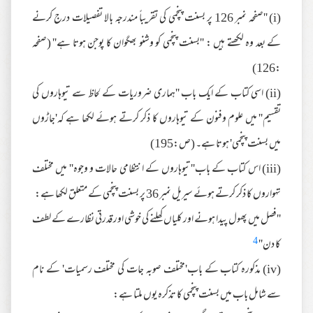
(i) ''صفحہ نمبر 126 پر بسنت پنچمی کی تقریباً مندرجہ بالا تفصیلات درج کرنے
کے بعد وہ لکھتے ہیں : ''بسنت پنچمی کو وشنو بھگوان کا پوجن ہوتا ہے'' (صفحہ
:126)
(ii) اسی کتاب کے ایک باب ''ہماری ضروریات کے لحاظ سے تیوہاروں کی
تقسیم'' میں علوم وفنون کے تیوہاروں کا ذکر کرتے ہوئے لکھا ہے کہ'جاڑوں
میں بسنت پنچمی' ہوتا ہے۔ (ص:195)
(iii) اس کتاب کے باب''تیوہاروں کے انتظامی حالات و وجوہ'' میں مختلف
تہواروں کا ذکر کرتے ہوئے سیریل نمبر 36 پر بسنت پنچمی کے متعلق لکھا ہے:
''فصل میں پھول پیدا ہونے اور کلیاں کھلنے کی خوشی اور قدرتی نظارے کے لطف
4
کا دن''
(iv) مذکورہ کتاب کے باب'مختلف صوبہ جات کی مختلف رسمیات' کے نام
سے شامل باب میں بسنت پنچمی کا تذکرہ یوں ملتا ہے: