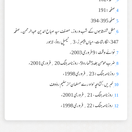
صفحہ:102
3.
صفحہ :191
4.
صفحہ 394،395
5.
مغل شنہشاہوں کے شب و روز۔ مصنف سید صباح الدین عبدالرحمن۔ صفحہ
6.
347، نگارشات، میاں چیمبرز، 3؍ ٹیمپل روڈ، لاہور
نوائے وقت: 9 فروری 2003ء
7.
ضربِ مؤمن جلد5شمارہ 9، روزنامہ جنگ 20 ؍فروری2001ء
8.
روزنامہ جنگ: 23؍ فروری 1998ء
9.
خبریں ، کتابچہ 'واہ رے مسلمان' از سلیم رؤوف
10.
روزنامہ جنگ ، 21؍ فروری 2001ء
11.
روزنامہ جنگ: 22؍ فروری 1998ء
12.