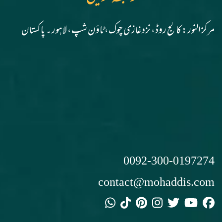
مرکز النور: کالج روڈ، نزد غازی چوک، ٹاؤن شپ، لاہور ۔ پاکستان
0092-300-0197274
contact@mohaddis.com