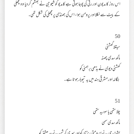
اس روز کا مدیون اور رتی کی پوجا ہوتی ہے کامدیو کو شیو جی نے بھشم کر دیا وہ مچھلی
کے پیٹ سے نکلا اور پرومن ہوا، اس کی جھنڈی پر مچھلی کی شکل تھی۔
50
سیتلا گھشٹی
ماگھ سدی چھٹہ
کھشٹی دیوی نے بڈھی برہمنی کو
بنگالہ اور مشرقی ہند میں یہ تیوہار ہوتا ہے۔
51
چلا ستمی یا سوریہ ستمی
ماگھ سدی سمی
بشٹ جی نے اندومتی رنڈی کو اور سری کرشن نے جدھشٹر کو