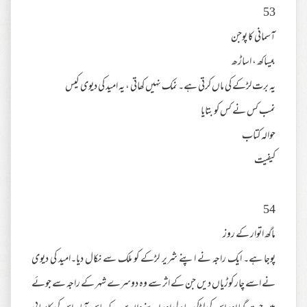
53
آسمانی کا پوجن
بیساکھ ، اساڑھ
یہ برت لڑکے کی ماں کرتی ہے۔ نمک نہیں کھاتی ، یہ امید کی دیوی کیس
نمب کس نے کس کو بتایا
حوالہ کتاب
کیفیت
54
ماگھ اتوار کے روز
پوجا ہے۔ ایک راجہ نے اپنے شریر لڑکے کو ملک سے نکال دیا۔امید کی دیوی
نے اسے چار کوڑیاں دیں جن کے اثر سے وہ دوسرے شہر کے راجہ سے جوئے