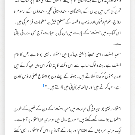
و حکما اور پنڈتوں سے ہندوستانی علوم سیکھے، انہوں نے اسی مقام پر 'کتاب الہند'
تحریر کی جس میں یہاں کے باشندگان، ہندوستانی کلچر، ہندوؤں کے رسوم و
رواج، علوم وفنون اور مذہب و فلسفہ کے متعلق بیش بہا معلومات فراہم کی ہیں ۔
اس کتاب میں 'بسنت' کے بارے میں ان کی یہ عبارت آج بھی سند مانی جاتی
ہے۔
''عید بسنت: اسی مہینے (یعنی بیساکھ) میں استواء ربیعی ہوتا ہے جس کا نام
بسنت ہے۔ ہندو لوگ حساب سے اس وقت کا پتہ لگاکر اس دن عید کرتے ہیں
اور برہمنوں کو کھانا کھلاتے ہیں ۔ جیٹھ کے پہلے دن جو اجتماع یعنی اماؤس کادن
1
ہے، عیدکرتے ہیں اور نیا غلہ تبرکاً پانی میں ڈالتے ہیں ۔''
استواء ربیعی جو البیرونی کی عبارت میں 'عید بسنت' کے دن کے تعین کے طور پر
استعمال ہوا ہے، کسے کہتے ہیں ؟ سورج سال میں دو مرتبہ خط استواء پر آتا ہے۔
ایک مرتبہ سردیوں کے اختتام اور بہار کے آغاز پر، اس کو 'استواء ربیعی' کہتے