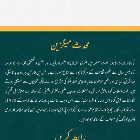
محدث میگزین
’ماہنامہ محدث لاہور‘ امت مسلمہ میں فکری اعتدال کا علمبردار ایک ایسا علمی و تحقیقی مجلّہ ہے جو عرصہ
اڑتالیس سال سے علم و ثقافت کے مرکز لاہور سے شائع ہو رہا ہے۔ جس میں قارئین ہر ماہ جدید قانونی،
معاشرتی، سیاسی اور علمی موضوعات پر اسلامی نقطہ نظر کی تشریح اور بے لاگ تجزیوں سے مستفید ہوتے
ہیں۔ ملت اسلامیہ کو درپیش مسائل و مشکلات اور جدید علمی و فکری چیلنجز کے حوالہ سے ممتاز اہل قلم کی
نگارشات پیش کرنا اس رسالہ کا طرہ امتیاز ہے. اس ویب سائٹ پر ماہنامہ محدث لاہورکے 1970ء
سے لیکر اب تک چھپنے والے تمام شمارے یونیکوڈ اور پی ڈی ایف فارمیٹ میں آن لائن مطالعہ اور فری
ڈاؤن لوڈنگ کی سہولت کے ساتھ موجود ہیں۔
رابطہ کریں