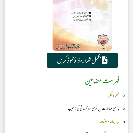
مکمل شمارہ ڈاؤنلوڈ کریں
فہرست مضامین
فکر ونظر
باہمی معاملات میں نرمی اور آسانی کی ترغیب
حدیث وسنت