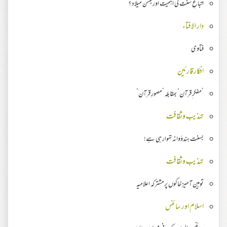
اتباعِ سنت کی اہمیت اور جشن میلاد ؟
دار الافتاء
فتاوی
افکار قارئین
’مفکر ِقرآن‘ بمقابلہ ’مصورِ قرآن‘
تہذیب وثقافت
بسنت ہندؤوانہ تہوار ہی ہے!
تہذیب وثقافت
توہین آمیز خاکوں پرمشترکہ اعلامیہ
اسلام اور سائنس