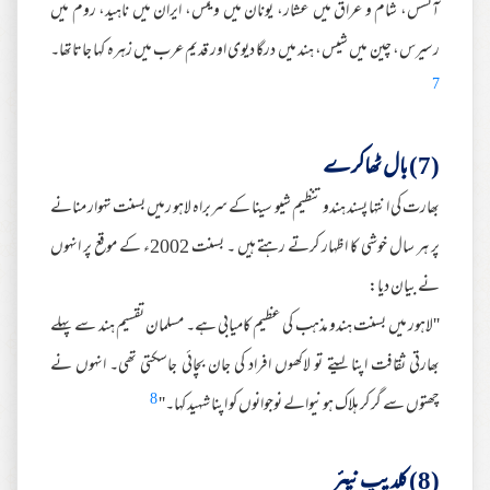
آئسس، شام و عراق میں عشار، یونان میں وینس، ایران میں ناہید، روم میں
رسیرس، چین میں شیس، ہند میں درگا دیوی اور قدیم عرب میں زہرہ کہا جاتاتھا۔
7
(7) بال ٹھاکرے
بھارت کی انتہا پسند ہندو تنظیم شیو سینا کے سربراہ لاہو رمیں بسنت تہوار منانے
پر ہر سال خوشی کا اظہار کرتے رہتے ہیں ۔ بسنت 2002ء کے موقع پر انہوں
نے بیان دیا:
''لاہور میں بسنت ہندو مذہب کی عظیم کامیابی ہے۔ مسلمان تقسیم ہند سے پہلے
بھارتی ثقافت اپنا لیتے تو لاکھوں افراد کی جان بچائی جاسکتی تھی۔ انہوں نے
8
چھتوں سے گر کر ہلاک ہونیوالے نوجوانوں کو اپنا شہید کہا۔''
(8) کلدیپ نیئر