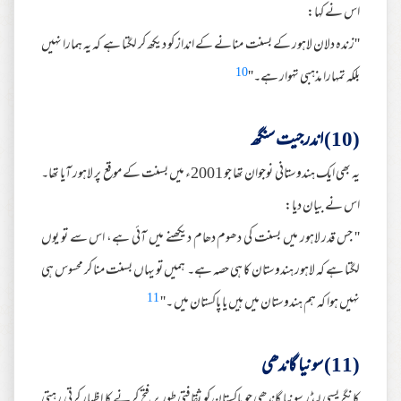
اس نے کہا:
''زندہ دلان لاہور کے بسنت منانے کے انداز کو دیکھ کر لگتا ہے کہ یہ ہمارا نہیں
10
بلکہ تمہارا مذہبی تہوار ہے۔''
(10) اندرجیت سنگھ
یہ بھی ایک ہندوستانی نوجوان تھا جو 2001ء میں بسنت کے موقع پر لاہور آیا تھا۔
اس نے بیان دیا:
'' جس قدر لاہور میں بسنت کی دھوم دھام دیکھنے میں آئی ہے، اس سے تو یوں
لگتا ہے کہ لاہور ہندوستان کا ہی حصہ ہے۔ ہمیں تو یہاں بسنت منا کر محسوس ہی
11
نہیں ہوا کہ ہم ہندوستان میں ہیں یا پاکستان میں ۔''
(11) سونیا گاندھی
کانگریسی لیڈر سونیا گاندھی جو پاکستان کو ثقافتی طور پر فتح کرنے کا اظہار کرتی رہتی