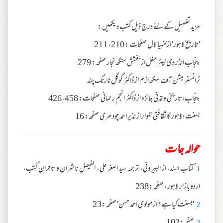
مزید تفصیل کے لئے درج ذیل کتب دیکھیں :
'تاریخ لاہور' از کنہیا لال صفحات : 210، 211
پنجاب انڈر دی لیٹر مغل از بخشش سنگھ نجار صفحہ: 279
ٹرانسفر میشن آف سکھ ازم از ڈاکٹر گوگل نارنگ چند
پنجاب ؛تاریخی وتمدنی جائزہ از ڈاکٹر انجم رحمانی صفحات: 426،458
بسنت ؛لاہور کا ثقافتی تہوار از نذیر احمد چودھری صفحہ: 16
حوالہ جات
کتاب الہند، از البیرونی، ترجمہ سید اصغر علی، الفیصل ناشران و تاجرانِ کتب،
1.
اردو بازار لاہور، صفحہ :238
'بسنت کیا ہے؟ از مولوی احمد حسن' صفحہ :23
2.