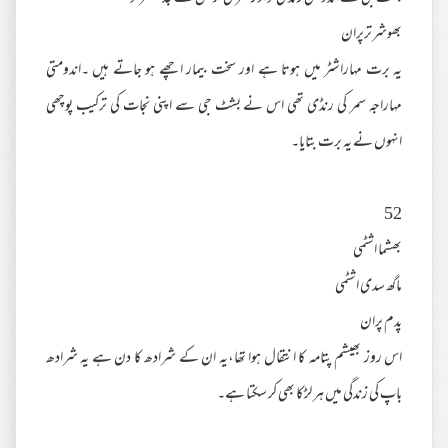
بھوشرترپران
یہ برت مہاراشٹر میں ہوتا ہے اور سخت بیمار اچھے ہو جاتے ہیں ۔اندومتی
مہاراجہ سمر کی رنڈی تھی اس نے بشٹ جی سے اپنی نجات کی ترکیب پوچھی
انہوں نے یہ برت بتایا۔
52
بھشما اشٹمی
ماگھ سدی اشٹمی
پدم پران
اس روز بھیشم پتامہ کا انتقال ہوا تھا،یہ ان کے شرادھ کا دن ہے یہ شرادھ
باپ کی زندگی میں ہر لڑکا بھی کر سکتا ہے۔