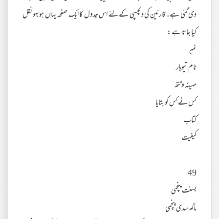
دی گئی ہے۔ قارئین کی دلچسپی کے لئے اس جدول کا ایک صفحہ یہاں ہوبہو نقل
کیا جاتا ہے :
نمبر
نام تیوہار
مہینہ وتتھ
کس نے کس کو بتایا
کتاب
کیفیت
49
بسنت پنچمی
ماگھ سدی پنچمی