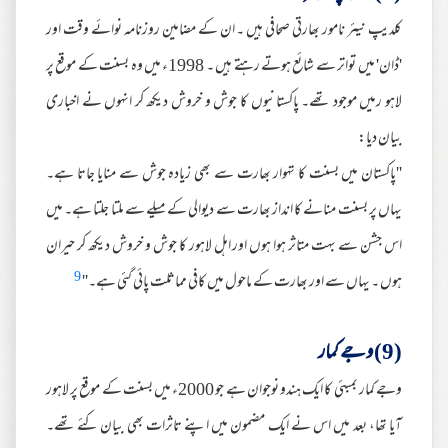
کلدیپ نیئر نامور بھارتی صحافی ہیں ۔ ان کے مضامین روزنامہ نوائے وقت اور
'ڈان' میں تواتر سے شائع ہوتے رہتے ہیں ۔ 1998ء میں وہ بسنت کے موقع پر
لاہو رمیں موجود تھے۔ پاکستانیوں کا جوش و خروش دیکھ کر انہوں نے اخباری
بیان دیا:
''پاکستان میں بسنت کا تہوار بھارت سے بھی زیادہ جوش سے منایا جاتا ہے۔
یہاں پر بسنت منانے کا انداز بھارت سے دیوالی کے میلے سے ملتا جلتا ہے۔ میں
اس جشن سے بہت متاثر ہوا ہوں اور اہل لاہور کا جوش و خروش دیکھ کر حیران
9
ہوں ۔ یہاں سے اور بھارت کے ماحول میں کافی مماثلت پائی گئی ہے۔''
(9) وجے کمار
وجے کمار بمبئی کا ایک ہندو نوجوان ہے جو 2000ء میں بسنت کے موقع پر لاہور
آیا تھا، بعد میں اس نے ایک مضمون میں اپنے تاثرات بھی بیان کئے تھے۔