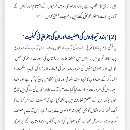
ہیں ۔ ربیع کا مطلب ہے بہار، دوسری مرتبہ گرمیوں کے اختتام اور خزاں کے
2
آغاز پر، اسے استواء خریفی کہتے ہیں ۔ خریف بمعنی خزاں ...''
(2) 'ہندو تیوہاروں کی اصلیت اور ان کی جغرافیائی کیفیت'
یہ منشی رام پرشادماتھر بی۔ اے کی کتاب کا عنوان ہے۔ اس کتاب کے سرورق
پریہ الفاظ تحریر ہیں : ''اس میں منطقہ حارہ، ریگستان کی صورت، بکری فصل،
ہجری، اور عیسوی سنوں کی ضرورت، دعا کی قوت، اور خدا کی عجیب حکمت کا
اظہار کرکے ہندؤوں کا زبردست اخلاقی اور تمدنی انتظام بیان کیا گیاہے اور ہندو
تیوہاروں کی ضرورت کو ثابت کیا گیا ہے'' یہ کتاب علامہ اقبال کی زندگی میں شائع
ہوئی کیونکہ اس کے متعلق تعارف میں یہ لکھا گیا ہے کہ مصنف نے اس کتاب کا
ایک نسخہ علامہ اقبال کو بھی بھجوایا تھا جو انہوں نے پسند فرمایا، اس کتاب پرمصنف
کو بھارت مہامنڈل خطاب بھی عطا کیا گیا اور یہ کتاب ہندوستان کے پرائمری