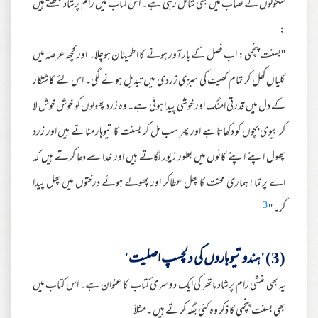
سکولوں کے نصاب میں بھی شامل رہی ہے۔ اس کتاب میں رام پرشاد لکھتے ہیں
:
''بسنت پنچمی: اب فصل کے بارآور ہونے کا اطمینان ہوچلا۔ اور کچھ عرصہ میں
کلیاں کھل کر تمام کھیت کی سبزی زردی میں تبدیل ہونے لگی۔ اس لئے کاشتکار
کے دل میں قدرتی امنگ اور خوشی پیدا ہوئی ہے۔ وہ زرد پھولوں کو خوش خوش لا
کر بیوی بچوں کو دکھاتاہے اور پھر سب مل کر بسنت کا تیوہار مناتے ہیں اور زرد
پھول اپنے اپنے کانوں میں بطور زیور لگاتے ہیں اور خدا سے دعا کرتے ہیں کہ
اے پرتما ! ہماری محنت کا پھل عطاکر اور پھولے ہوئے درختوں میں پھل پیدا
3
کر۔ ''
(3) 'ہندو تیوہاروں کی دلچسپ اصلیت'
یہ بھی منشی رام پرشاد ماتھر کی ایک دوسری کتاب کا عنوان ہے۔ اس کتاب میں
بھی بسنت پنچمی کا ذکر وہ کئی جگہ کرتے ہیں ۔ مثلاً