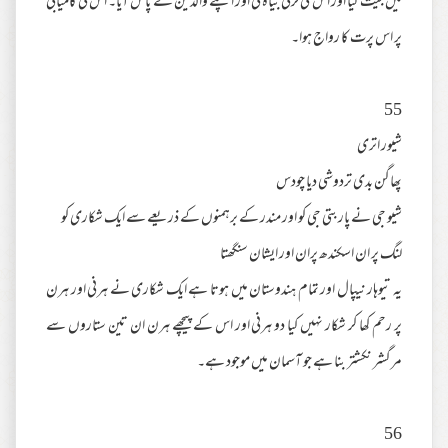
میں جیت گیا اور اس کی لڑکی بیاہ لی اور اپنے والدین کے پاس آیا۔ اس کی کامیابی
پر اس پرت کا رواج ہوا۔
55
شیور اتری
پھاگن بدی تردوشی دیا چودس
شیو جی نے پاربتی جی کو اور مندر کے برہمنوں کے ذریعے سے ایک شکاری کو
لنگ پر ان اسکندھ پران اور ایشان سنگھتا
یہ تیوہار نیپال اور تمام ہندوستان میں ہوتا ہے ایک شکاری نے ہرنی اور ہرن
پر رحم کھا کر شکار نہیں کیا دو ہرنی اور اس کے پیچھے ہرن ان تین ستاروں سے
مرگشر نکشتر بنا ہے جو آسمان میں موجود ہے۔
56