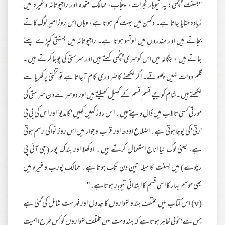
''بسنت پنچمی: یہ تیوہار گجرات، پنجاب، ممالک متحدہ اور راجپوتانہ وغیرہ میں
زیادہ منایا جاتا ہے۔ دکھن میں بہت کم ہوتا ہے، وہاں اس روز امیر لوگ گاتے
بجاتے ہیں اور مندروں میں اوتسو ہوتا ہے۔ راجپوتانہ میں بسنتی کپڑے پہنے
جاتے ہیں ، بنگالہ میں اس کوسری پنچمی کہتے ہیں اور سرستی کی پوجا کرتے ہیں ۔
قلم دوات نہیں چھوتے۔ اگر لکھنے کا ضروری کام آجاتا ہے تو تختی پرکھریا سے
لکھتے ہیں ۔شام کو بچے قسم قسم کے کھیل کھیلتے ہیں اور دوسرے دن سرستی کی
مورتی کسی تالاب میں ڈال دیتے ہیں ۔ اس روز کہیں کہیں 'کامدیو' اور اس کی بی بی
'رتی' کی پوجا ہوتی ہے۔ اضلاع اودھ اور قرب و جوار میں اس روز نوا کی رسم ہوتی
ہے، یعنی لوگ نیا اناج استعمال کرتے ہیں ۔ اوکھلا اور بندک پور (جی آئی پی
ریلوے) میں بسنت کا میلہ تین دن تک ہوتا ہے۔ ممالک ِپورب وغیرہ میں
بھی موسم بہار کا اسی قسم کا ابتدائی تیوہار ہوتاہے۔''
(v) اس کتاب میں مختلف ہندو تہواروں کا جدول اور فہرست شامل کی گئی ہے
جس سے بخوبی ظاہر ہوتا ہے کہ ہندومت میں مختلف تہواروں کو کس طرح اہمیت