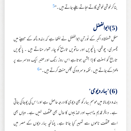
5
بنا کر خوشی خوشی گاتے بجاتے چلے جاتے ہیں ۔''
(5) ابوالفضل
مغل شہنشاہ اکبر کے نورتن ابوالفضل نے لکھا ہے کہ ہندو ماگھ کے مہینے میں
تیسری، چوتھی، پانچویں اور ساتویں تاریخ کو چار تہوار مناتے ہیں ۔ پانچویں
تاریخ کو بسنت کابڑا جشن ہوتاہے اس روز رنگ اورعنبر ایک دوسرے پر
6
چھڑکے جاتے ہیں ، نغمہ و سرود کی مجلس منعقد کرتے ہیں ۔''
(6) 'بہار دیوی'
ہندو دیو مالا میں موسم بہار کو بھی دیوی کا درجہ حاصل ہے اور ا س کی پوجا کی جاتی
ہے۔ دیگر قدیم مذاہب اور تہذیبوں کا حال بھی مختلف نہیں ہے۔ وہاں بھی
اسے مختلف ناموں سے تعبیر کیا جاتا ہے۔ چنانچہ بہار دیوں کے مصر میں