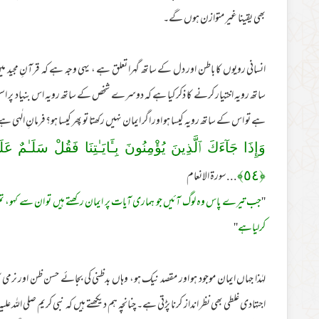
بھی یقینا غیر متوازن ہوں گے۔
انسانی رویوں کا باطن اور دل کے ساتھ گہرا تعلق ہے ، یہی وجہ ہے کہ قرآنِ مجید میں
ساتھ رویہ اختیار کرنے کا ذکر کیا ہے کہ دوسرے شخص کے ساتھ رویہ اس بنیاد پر استوار 
ہے تو اس کے ساتھ رویہ کیسا ہو اور اگر ایمان نہیں رکھتا تو پھر کیسا ہو؟فرمانِ الٰہی ہے
وَإِذَا جَآءَكَ ٱلَّذِينَ يُؤْمِنُونَ بِـَٔايَـٰتِنَا فَقُلْ سَلَـٰمٌ عَل
...سورۃ الانعام
﴾
٥٤
﴿
''
جب تیرے پاس وہ لوگ آئیں جو ہماری آیات پر ایمان رکھتے ہیں تو ان سے کہو، ت
کرلیاہے
''
لہٰذا جہاں ایمان موجود ہو اور مقصد نیک ہو، وہاں بدظنی کی بجائے حسن ظن اور نرمی ک
اجتہادی غلطی بھی نظر انداز کرنا پڑتی ہے۔ چنانچہ ہم دیکھتے ہیں کہ نبی کریم صلی اللہ عل