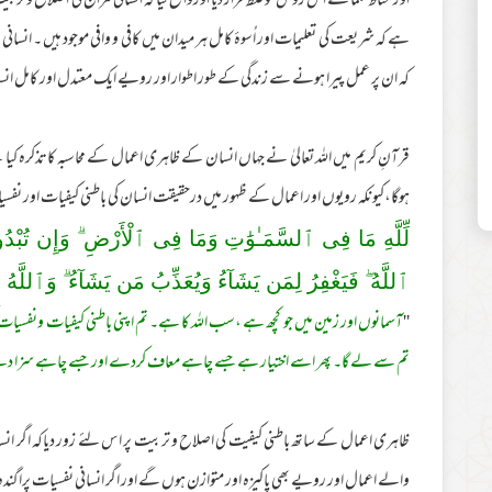
اور محتاط علما نے اس روش کو غلط قرار دیا اورواضح کیا کہ انسانی مزاج کی اصلا
ہے کہ شریعت کی تعلیمات اور اُسوۂ کامل ہر میدان میں کافی و وافی موجود ہیں ۔ انسا
کہ ان پر عمل پیرا ہونے سے زندگی کے طور اطوار اور رویے ایک معتدل اور کامل ا
قرآنِ کریم میں اللہ تعالیٰ نے جہاں انسان کے ظاہری اعمال کے محاسبہ کاتذکرہ کیا ہے
ہوگا،کیونکہ رویوں اور اعمال کے ظہور میں درحقیقت انسان کی باطنی کیفیات اور نفسیات
لِّلَّهِ مَا فِى ٱلسَّمَـٰوَ‌ٰتِ وَمَا فِى ٱلْأَرْ‌ضِ ۗ وَإِن تُبْدُ
ٱللَّهُ ۖ فَيَغْفِرُ‌ لِمَن يَشَآءُ وَيُعَذِّبُ مَن يَشَآءُ ۗ وَٱللَّهُ
''
آسمانوں اور زمین میں جو کچھ ہے ،سب اللہ کا ہے۔ تم اپنی باطنی کیفیات ونفسیات ک
تم سے لے گا۔ پھر اسے اختیار ہے جسے چاہے معاف کردے اور جسے چاہے سزا دے۔
ظاہری اعمال کے ساتھ باطنی کیفیت کی اصلاح و تربیت پر ا س لئے زور دیاکہ اگر انس
والے اعمال اور رویے بھی پاکیزہ اور متوازن ہوں گے اور اگر انسانی نفسیات پراگندہ 