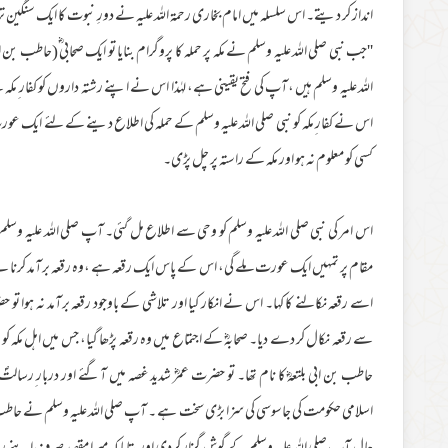
انداز کر دیتے۔ اس سلسلہ میں امام بخاری رحمة اللہ علیہ نے دورِ نبوت کا ایک سنگین 
''جب نبی صلی اللہ علیہ وسلم نے مکہ پر حملہ کا پروگرام بنایا تو ایک صحابی ؓ(حاطب بن 
اللہ علیہ وسلم ہیں ،آپ کی فتح یقینی ہے، لہٰذا اس نے اپنے رشتہ داروں کو کفار ِم
اس نے کفار ِمکہ کو نبی صلی اللہ علیہ وسلم کے حملہ کی اطلاع دینے کے لئے ایک عورت
کسی کو معلوم نہ ہو اور مکہ کے راستہ پر چل پڑی۔
اس امر کی نبی صلی اللہ علیہ وسلم کو وحی سے اطلاع مل گئی۔ آپ صلی اللہ علیہ وسلم 
مقام پر تمہیں ایک عورت ملے گی، اس کے پاس ایک رقعہ ہے ،وہ رقعہ برآمد کرنا ہے۔
اسے رقعہ نکالنے کا کہا۔ اس نے انکار کیا اور تلاشی کے باوجود رقعہ برآمد نہ ہو
سے رقعہ نکال کر دے دیا۔ صحابہؓ کے اجتماع میں وہ رقعہ پڑھا گیا، جس میں اہل مکہ ک
حاطب بن ابی بلتعہؓ کا نام تھا۔ تو حضرت عمرؓ شدید غصہ میں آگئے اور دربار ِرسا
اسلامی حکومت کی جاسوسی کی سزا بڑی سخت ہے ۔ آپ صلی اللہ علیہ وسلم نے حاطب ب