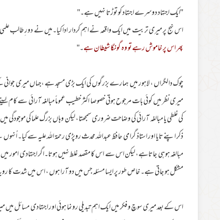
''ایک اجتہاد دوسرے اجتہاد کو توڑتا نہیں ہے۔''
اس نہج پر میری تربیت میں ایک واقعہ نے اہم کردار ادا کیا۔میں نے دور ِطالب علمی
پھر اس پر خاموش رہے تو وہ گونگا شیطان ہے
۔''
چوک دالگراں ، لاہور میں ہمارے بزرگوں کی ایک بڑی مسجد ہے ،جہاں میری جوانی ک
میری نظر میں کوئی بات مرجوح ہوتی خصوصا اکثر خطیب عموماً مبالغہ آرائی سے کام ل
کی غلطی یا مبالغہ آرائی کی وضاحت ضروری سمجھتا، لیکن وہاں بزرگ علما کی موجودگی میں ی
ذکر اپنے تایا اور استاذ گرامی حافظ عبداللہ محدث روپڑی رحمة اللہ علیہ سے کیا۔ اُ
مبالغہ ہوہی جاتاہے، لیکن اس سے اس کا مقصد غلط نہیں ہوتا۔اگر اجتہادی امور م
مشکل ہو جاتی ہے۔ خاص طور پر ایسا مسئلہ جس میں دو آرا ہوں ، اس میں شدت کا رویہ ا
اس کے بعد میری سوچ و فکر میں ایک اہم تبدیلی رونما ہوئی اور اجتہادی مسائل میں می