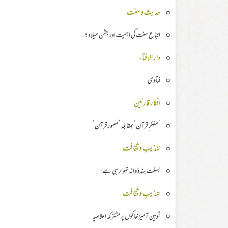
حدیث وسنت
اتباعِ سنت کی اہمیت اور جشن میلاد ؟
دار الافتاء
فتاوی
افکار قارئین
’مفکر ِقرآن‘ بمقابلہ ’مصورِ قرآن‘
تہذیب وثقافت
بسنت ہندؤوانہ تہوار ہی ہے!
تہذیب وثقافت
توہین آمیز خاکوں پرمشترکہ اعلامیہ