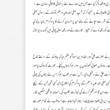
ترین واقعہ ذکر کیا ہے جس میں ہمارے لئے رہنمائی کا کافی سامان ہے :
ابی بلتعہؓ)نے یہ سمجھ کر کہ آپ صلی اللہ علیہ وسلم تو اللہ کے رسول صلی
کہ کے شر سے بچانے کے لئے ان پر احسان کرنے کا پروگرام بنایا۔چنانچہ
 کو رقعہ دے کر بھیجا۔ عورت نے وہ رقعہ اپنی چوٹی میں گوندھ لیا تاکہ
نے حضرت علی ؓ اور مقدادبن اسودؓ کو حکم دیا کہ جاؤ مکہ کے راستے خاخ
 دونوں صحابی گھوڑوں پر سوار ہوکر وہاں پہنچے۔ عورت کو روک لیا اور
ا تو حضرت علیؓ نے دھمکی دی۔جس سے مرعوب ہوکر اس نے بالوں کی چوٹی
و نبی صلی اللہ علیہ وسلم کے پروگرام کی اطلاع دی گئی تھی جس کے نیچے
لتؐ سے ان کا سرقلم کرنے کی اجازت طلب کی۔ معاملہ واقعی سنگین تھا۔
ن ابی بلتعہؓ سے پوچھا: بتاؤ !کیا معاملہ ہے؟ حاطب نے تمام صورتِ