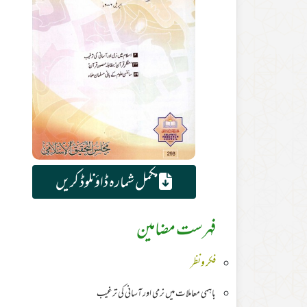
مکمل شمارہ ڈاؤنلوڈ کریں
فہرست مضامین
فکر ونظر
باہمی معاملات میں نرمی اور آسانی کی ترغیب