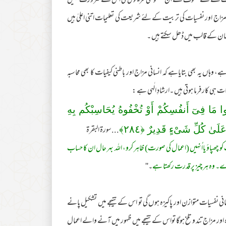
ح و تربیت کے لئے تصوف کے ان مصنوعی طریقوں کی اس لئے ضرورت نہیں
نی مزاج اور نفسیات کی تربیت کے لئے شریعت کی تعلیمات اتنی اعلیٰ ہیں
نسان کے قالب میں ڈھل سکتے ہیں ۔
، وہاں یہ بھی بتایاہے کہ انسانی مزاج اور باطنی کیفیات کا بھی محاسبہ
 ہی کارفرما ہوتی ہیں ۔ارشادِ الٰہی ہے :
وا مَا فِىٓ أَنفُسِكُمْ أَوْ تُخْفُوهُ يُحَاسِبْكُم بِهِ
...سورۃ البقرۃ
 عَلَىٰ كُلِّ شَىْءٍ قَدِيرٌ‌ ﴿
٢٨٤
﴾
و چھپاؤ یااُنہیں (اعمال کی صورت) ظاہر کرو، اللہ بہر حال ان کا حساب
 وہ ہر چیز پر قدرت رکھتا ہے
۔''
انی نفسیات متوازن اور پاکیزہ ہوں گی تو اس کے نتیجے میں تشکیل پانے
اور مزاج تند و تلخ ہوگا تواس کے نتیجے میں ظہور میں آنے والے اعمال