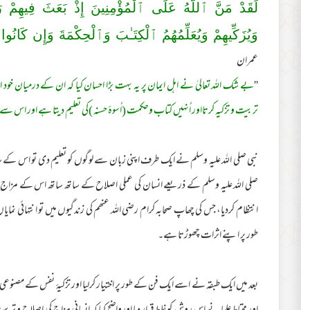
لَقَدْ مَنَّ ٱللَّهُ عَلَى ٱلْمُؤْمِنِينَ إِذْ بَعَثَ فِيهِمْ رَ‌سُ
وَيُزَكِّيهِمْ وَيُعَلِّمُهُمُ ٱلْكِتَـٰبَ وَٱلْحِكْمَةَ وَإِن كَانُ
عمران
''
بے شک اللہ تعالیٰ نے اہل ایمان پر یہ بہت بڑا احسان کیا کہ ان کے درمیان خود ان
تربیت و تزکیہ کرتااور اُنہیں کتاب وحکمت (اُسوۂ حسنہ )کی تعلیم دیتا ہے اور اس 
نبی صلی اللہ علیہ وسلم نے ایک طرف اپنی زبان سے لوگوں کو تعلیم دی تو اس کے ساتھ ت
صلی اللہ علیہ وسلم کے ذریعے انسان کی عملی اصلاح کے ساتھ ساتھ اس کے مزاج و 
انتظام کردیا، جس کی چھاپ صحابہ کرام رضی اللہ عنھم کی زندگیوں میں تو انتہائی نمایاں
طور پر اپنے اثرات چھوڑتا ہے۔
بعد میں ایک طبقہ نے اسے ایک فن کے طور پر اختیار کرلیا اور تزکیۂ نفس کے مصنوع