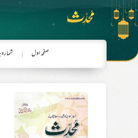
صفحہ اول
شمارہ 