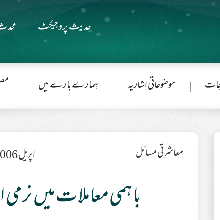
حدیث پروجیکٹ
محدث 
جات
موضوعاتی اشاریہ
ہمارے بارے میں
مصن
معاشرتی مسائل
اپریل 2006ء
باہمی معاملات میں نرمی ا