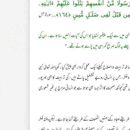
ولًا مِّنْ أَنفُسِهِمْ يَتْلُوا عَلَيْهِمْ ءَايَـٰتِهِۦ
...سورۃ آل
وامِن قَبْلُ لَفِى ضَلَـٰلٍ مُّبِينٍ ﴿
١٦٤
﴾
ہی میں سے ایک پیغمبر اُٹھایا جو اس کی آیات اُنہیں سناتا ہے۔ ان کی
سے پہلے یہ لوگ صریح گمراہی میں پڑے ہوئے تھے
۔''
ربیت و اصلاح کیلئے ایک عملی کردار بھی پیش کیا۔گویا اللہ تعالیٰ نبی
فکر، جس پر انسانی رویے تشکیل پاتے ہیں ، کی تربیت کا بھی بھرپور
 تھی کیونکہ صحبت کا اثر ایسا بھی ہوتا ہے جو انسانی مزاج پر غیر شعوری
ی طریقے ایجاد کئے جنہیں 'تصوف کے طریقے' کہا جاتاہے۔ لیکن پختہ فکر