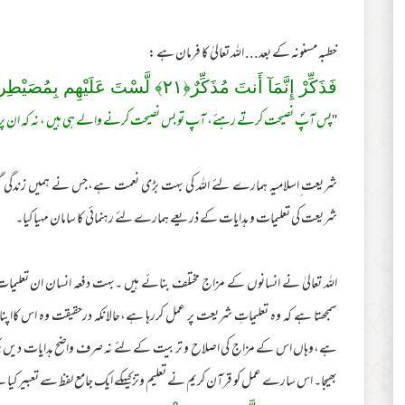
خطبہ مسنونہ کے بعد... اللہ تعالیٰ کا فرمان ہے :
فَذَكِّرْ‌ إِنَّمَآ أَنتَ مُذَكِّرٌ‌﴿
٢١
﴾ لَّسْتَ عَلَيْهِم بِمُصَيْطِر
''
پس آپؐ نصیحت کرتے رہئے، آپ تو بس نصیحت کرنے والے ہی ہیں ، نہ کہ ان پر 
شریعت ِاسلامیہ ہمارے لئے اللہ کی بہت بڑی نعمت ہے،جس نے ہمیں زندگی گزا
شریعت کی تعلیمات و ہدایات کے ذریعے ہمارے لئے رہنمائی کا سامان مہیا کیا۔
اللہ تعالیٰ نے انسانوں کے مزاج مختلف بنائے ہیں ۔بہت دفعہ انسان ان تعلیمات
سمجھتا ہے کہ وہ تعلیماتِ شریعت پر عمل کررہا ہے،حالانکہ درحقیقت وہ اس کااپ
ہے،وہاں اس کے مزاج کی اصلاح و تربیت کے لئے نہ صرف واضح ہدایات دیں بلکہ اُس
بھیجا۔ اس سارے عمل کو قرآن کریم نے تعلیم وتزکیہکے ایک جامع لفظ سے تعبیر کیا ہے۔