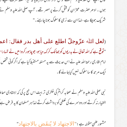
حال آپ صلی اللہ علیہ وسلم کے گوش گزار کردی اور بتایا کہ میرا مقصد صرف اپنے رشتہ 
ہوں ۔ ادھر حضرت عمرؓ ان کو قتل کرنے پر مصر تھے۔ آپ صلی اللہ علیہ وسلم نے 
شریک ہوچکا ہے، لہٰذا ان سے نرمی کا سلوک ہونا چاہئے۔''
(
لعل اﷲ عزّوجلّ اطلع علی أھل بدر فقال: اعم
''
توقع ہے کہ اللہ تعالیٰ نے بدریوں کو جھانک کر کہہ دیا ہو،جو چاہور کرو! میں نے تمہارا س
امام بخاری رحمة اللہ علیہ نے اس حدیث سے یہ مسئلہ مستنبط کیا ہے کہ اگر کوئی شخص 
ایک مرتد کا سا سلوک نہیں کیاجائے گا۔
نبی صلی اللہ علیہ وسلم نے صحابہ کرامؓ کی فکری تربیت اس نہج پر کی کہ اجتہادی معا
اختیار نہ کرتے اور دوسرے کی غلطی کو برداشت کرتے لہٰذا ہر مسلمان کا یہ فرض ہے 
مشہور علمی مقولہ ہے: '
''
'الاجتهاد لا یُنقَض بالاجتهاد