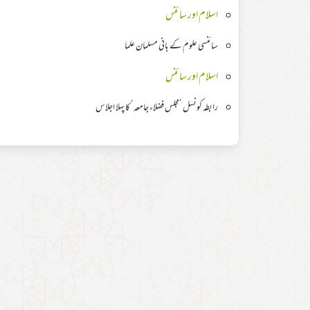
اسلام اور سائنس
سائنسی علوم کے بانی مسلمان علما
اسلام اور سائنس
رابطہ کونسل ’مجلس فضلاء جامعہ‘ کا پہلا اجلاس