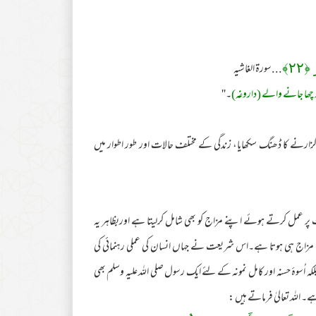
...سورۃ الغاشیہ
 ﴿
٢٢
﴾
چھا جانے والے (داروغہ)
۔''
رنے کا ڈھنگ سکھایا، زندگی کے مختلف حالات اور طور اطوار میں
 پر عمل کرتے ہوئے اپنے مزاج کو بھی شامل کرلیتا ہے اوربظاہر یہ
نا مزاج ہی ہوتا ہے۔اس شریعت نے جہاں انسان کی عملی رہنمائی کی
وۂ حسنہ اور کامل نمونہ کے لئے ایک رسول صلی اللہ علیہ وسلم بھی
 اللہ تعالیٰ فرماتے ہیں :