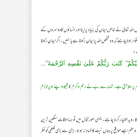
 اللہ تعالیٰ نے خاص ایمان کی بنیاد پراپنا اور انسانوں کادوسروں کے
ہونا چاہئے کہ وہ شخص اللہ پرایمان رکھتا ہے یا نہیں ۔اگر ایمان رکھتا
 :
َيْكُمْ ۖ كَتَبَ رَ‌بُّكُمْ عَلَىٰ نَفْسِهِ ٱلرَّ‌حْمَةَ ۖ...
م پرسلامتی ہے۔ تمہارے ربّ نے رحم و کرم کا شیوہ اپنے اوپر لازم
ا رویہ اختیار کرنا چاہئے۔ ایسی صورتحال میں تو بسا اوقات سنگین ترین
یہ وسلم ایسے مواقع پر جہاں نیت کا فساد نہ ہوتا، بڑی سے بڑی غلطی کو نظر