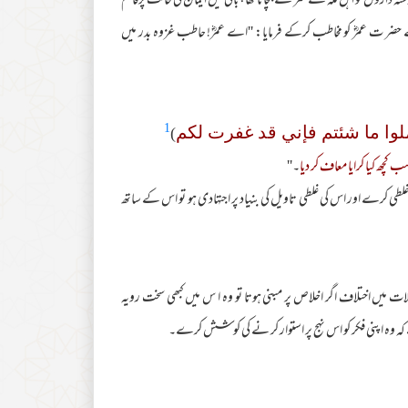
داروں کو اہل مکہ کے شر سے بچانا تھا، باقی میں ایمان کی حالت پرقائم
حضر ت عمرؓ کو مخاطب کرکے فرمایا: ''اے عمرؓ! حاطب غزوہ بدر میں
1
)
لوا ما شئتم فإني قد غفرت لکم
ب کچھ کیا کرایا معاف کر دیا
۔''
غلطی کرے اور اس کی غلطی تاویل کی بنیاد پر اجتہادی ہو تو اس کے ساتھ
ملات میں اختلاف اگر اخلاص پر مبنی ہوتا تو وہ ا س میں کبھی سخت رویہ
کہ وہ اپنی فکر کو اس نہج پر استوار کر نے کی کوشش کرے۔