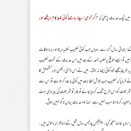
 میں ایک حدیث پڑھی کہ ''
اگر آدمی اپنے سامنے کوئی غلط کام دیکھے اور
ے ابتدائی سال گزرے۔ وہاں جب کوئی خطیب خطبہ دیتا اور بسا اوقات
یتے ہیں تو ایسے موقع پر خطبۂ جمعہ کے بعد میں اس حدیث کے تحت خطیب
ہ طریقہ مجھے خود کوئی اچھا نہ لگتا ۔ میں نے اس ذہنی الجھن اور کشمکش کا
نہوں نے فرمایا کہ خطیب جب جوشِ خطابت میں کوئی بات کرتا ہے تو اس سے
یں شریعت کو اس طرح تنگ کردیا جائے تو پھر تو شریعت کی پیروی بہت
ختیار کرنا مناسب نہیں ہے ، لہٰذا وہ حدیث یہاں لاگو نہیں ہوتی۔
را رویہ خاصاسلجھ گیا۔ پینتیس چالیس سال قبل کے مناظرانہ ماحول میں ،