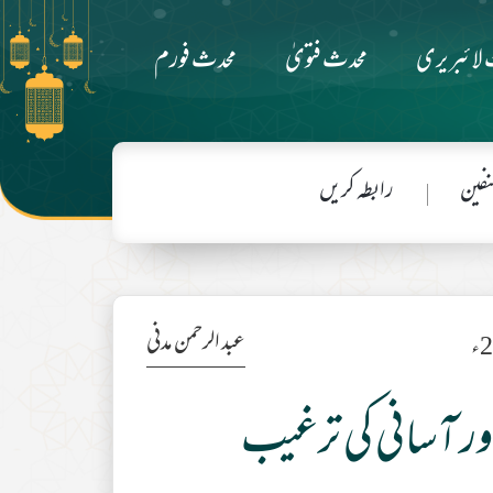
لائبریری
محدث فتویٰ
محدث فورم
فین
رابطہ کریں
عبد الرحمن مدنی
ور آسانی کی ترغیب