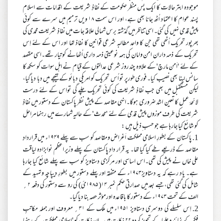
موجودہ ابتر حالات کا ایک پس منظر حکومت کے نفاذِ شریعت کے اقدامات سے اسلام
پسند عوام کا اعتماد اُٹھ جانا بھی ہے، اور اس سمت ۱۸ ویں ترمیم میں سرے سے کوئی
پیش قدمی نہیں کی گئی۔ اسی تناظر میں گذشتہ برس شمالی علاقہ جات میں نفاذِ شریعت محمدی کی
بھرپور تحریک اُٹھی تھی جن کا واحد مطالبہ شرعی قوانین کا نفاذ تھا اور اس کے لئے اِس
تحریک کے ذمہ داران امن وامان کی ہمہ نوعیتی ذمہ داری اُٹھانے کو تیار تھے۔اسی مقصد
کے لئے 'اَمن مارچ' کے علاوہ چند روز شرعی عدالتوں کے قیام نے اہل سوات کو سکھ کا
سانس لینا بھی نصیب کیا۔ فوری طورپر تو اُس تحریک کو امریکی دبائو کے نتیجے میں دبا دیا گیا،
لیکن مستقبل میں بھی جب نفاذِ شریعت کی کوئی تحریک چلے گی تواس کے لئے درست
لائحۂ عمل کا تعین اشد ضروری ہوگا۔انہی مقاصد کے پیش نظر پاکستان کے دستور میں نفاذِ
شریعت کی طرف موزوں پیش قدمی کے لئے 'محدث' کے حالیہ شمارے میں رہنما مراحل
کو شائع کیا جارہا ہے جو حسب ِذیل ہیں :
1. پاکستان کے بطورِ اسلامی مملکت اَغراض ومقاصد کو سب سے پہلے ۱۹۴۹ء میں قراردادِ
مقاصد کے ذریعے طے کیا گیا تھا۔ یہ قرار دادِ پاکستان کے پہلے وزیر اعظم نوابزادہ لیاقت
علی خاں نے پیش کی تھی۔اس اساسی اور مرکزی دستاویز کو سب سے پہلے شائع کیا جارہا
ہے۔ یاد رہے کہ یہ دستاویز۱۹۷۳ء کے متفقہ اور پہلے دستور میں بطورِ دیپاچہ وتمہید کے
شامل کی گئی تھی، جسے بعد میں صدارتی حکم نمبر ۱۴( ۱۹۸۵ئ) کی رو سے دستور کی دفعہ ۲؍
الف کے تحت ۱۹۷۳ء کے دستور کا باقاعدہ اورمؤثر حصہ بنا دیا گیا۔
2. اِس سلسلے کی دوسری دستاویز ۱۹۵۱ء میں ملک کے ۳۱؍ معروف اور جملہ مکاتبِ