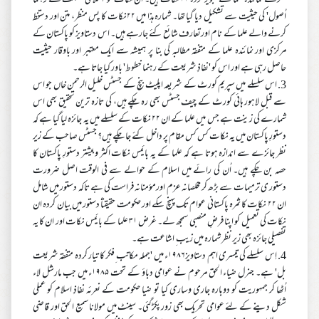
فکرکے نمائندہ علما کے تجویز کردہ ۲۲ نکات ہیں۔ ان نکات کو 'اسلامی مملکت کے رہنما
اُصول' کی حیثیت سے تشکیل دیا گیا تھا۔ شمارہ ہذا میں ۲۲نکات کا پس منظر، متن اور دستخط
کرنے والے علما کے نام اورتعارف شائع کئے جارہے ہیں۔ اس دستاویز کو پاکستان کے
مرکزی اور نمائندہ علما کے متفقہ مطالبہ کی بنا پر ہمیشہ سے ایک معتبر اور باوقار حیثیت
حاصل رہی ہے اور اس کو 'نفاذِ شریعت کے رہنما خطوط' باور کیا جاتا ہے۔
3. اس سلسلے میں سپریم کورٹ کے شریعہ اپلیٹ بنچ کے جسٹس خلیل الرحمن خاں جو اس
سے قبل لاہور ہائی کورٹ کے چیف جسٹس بھی رہ چکے ہیں، کی تازہ ترین تحقیق بھی اس
شمارے کی زینت ہے جس میں علما کے ان ۲۲ نکات کے سلسلے میں یہ جائزہ لیا گیا ہے کہ
دستورِ پاکستان میں یہ نکات کس کس مقام پر داخل کئے جا چکے ہیں؟ جسٹس صاحب کے زیر
نظر جائزے سے اندازہ ہوتا ہے کہ علما کے یہ بائیس نکات اکثر وبیشتر دستورِ پاکستان کا
حصہ بن چکے ہیں۔ اُن کی رائے میں اسلام کے حوالے سے فی الوقت اصل ضرورت
دستور ی ترمیمات سے بڑھ کر مخلصانہ عزم اورمؤمنانہ فراست کی ہے تاکہ دستور میں شامل
ان ۲۲ نکات کا ثمرہ پاکستانی عوام تک پہنچ سکے اور حکومت حقیقتاً دستور میں بیان کردہ ان
نکات کی تعمیل کو اپنا فرضِ منصبی سمجھ لے۔ غرض ۳۱ علما کے بائیس نکات اور ان کا یہ
تفصیلی جائزہ بھی زیر نظر شمارہ میں زیب ِ اشاعت ہے۔
4. اِس سلسلے کی تیسری اہم دستاویز۱۹۸۶ء میں 'جملہ مکاتب ِفکر کا تیار کردہ متفقہ شریعت
بل' ہے۔ جنرل ضیاء الحق مرحوم نے عوامی دباؤ کے تحت ۱۹۸۵ء میں جب مارشل لاء
اُٹھا کر جمہوریت کو دوبارہ جاری وساری کیا تو ضیا حکومت کے نعرئہ نفاذِ اسلام کو عملی
شکل دینے کے لئے عوامی تحریک بھی زور پکڑگئی۔ سینٹ میں مولانا سمیع الحق اور قاضی