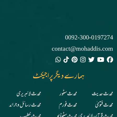
0092-300-0197274
contact@mohaddis.com
ہمارے دیگر پراجیکٹ
محدث حدیث
محدث سٹور
محدث لائبریری
محدث فتویٰ
محدث فورم
محدث رسائل وجرائد
محدث قرآن لائبریری
محدث سٹوڈیو
محدث خطیب