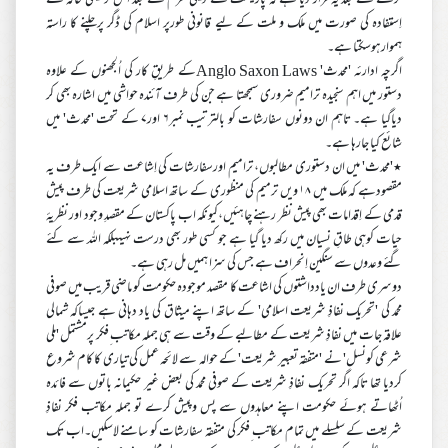
کرنے کے بعد یہ قرار دیا ہے کہ پارلیمنٹ کے دینی عزم کے بعد اس ترمیمی خاکہ سے
اِستفادہ کی صورت میں ملک و ملت کے لیے قانونی طورپر اسلام کی ڈگر پرچلنے کا راستہ
ہموارہوسکتا ہے۔
اگرچہ ادارئہ 'محدث' Anglo Saxon Lawsکے طریقِ کار کی اُلجھنوں کے علاوہ
دستور میں اہم سنجیدہ ترامیم ضروری سمجھتا ہے جن کی طرف آئندہ حواشی میں اشارہ بھی کر
دیاگیا ہے۔ تاہم ان دونوں سفارشات کو بالترتیب نمبر۶ اور۷ کے تحت 'محدث' میں
شائع کیا جارہا ہے۔
٭'محدث' میں ان دستوری مطالبوں، ترامیم اورسفارشات کی اِشاعت سے ایک طرف یہ
مقصودہے کہ ملک میں ۱۸ ویں ترمیم کی منظوری کے ساتھ اسلامی شریعت کی طرف پیش
قدمی کے اِقدامات بھی پیش نظر رہنے چاہئیں،کیونکہ اب پاکستان کے مقصدِ وجود اور نظریۂ
حیات کوہی طاقِ نسیان میں رکھ دیا گیا ہے جو کسی طور بھی درست نہیںبلکہ اللہ سے کئے
گئے وعدوں سے سنگین اِنحراف ہے جس کی سزا ہمیں مل رہی ہے۔
دوسری طرف ان یادداشتوں کی اشاعت کا مقصد موجودہ حکومت کو ماضی قریب میں صوفی
محمد کی 'تحریک نفاذِ شریعت اسلامی' کے ساتھ اپنے میثاق کی یاد دہانی ہے جیساکہ شمالی
علاقہ جات میں نفاذِ شریعت کے مطالبے کے وقت سے ہی جملہ مکاتب ِفکر پرمشتمل 'ملی
شرعی کونسل' نے 'متفقہ تعبیر شریعت' کے حوالہ سے لائحہ عمل کی تیاری کا کام شروع
کردیا تھا تاکہ اگر تحریک نفاذِ شریعت کے صوفی محمد کی بعض غیر حکیمانہ باتوں سے فائدہ
اُٹھاتے ہوئے حکومت اپنے معاہدوں سے پس وپیش کرے تو جملہ مکاتب فکر نفاذِ
شریعت کے سلسلے میں تمام مکاتب ِفکر کی متفقہ سفارشات کو سامنے لاسکیں۔اب تک