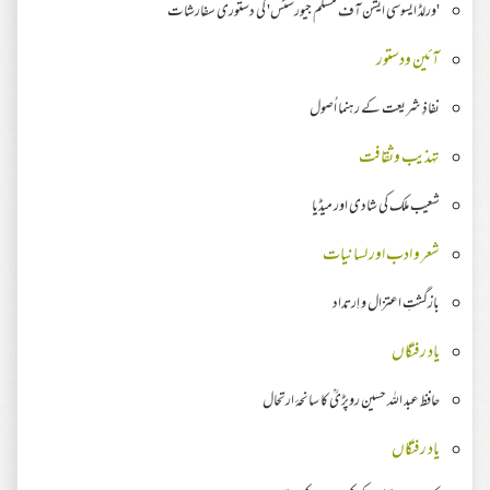
'ورلڈ ایسوسی ایشن آف مسلم جیورسٹس' کی دستوری سفارشات
آئین ودستور
نفاذِ شریعت کے رہنما اُصول
تہذیب وثقافت
شعیب ملک کی شادی اور میڈیا
شعر و ادب اور لسانیات
بازگشتِ اعتزال و اِرتداد
یاد رفتگاں
حافظ عبد اللہ حسین روپڑیؒ کا سانحۂ ارتحال
یاد رفتگاں