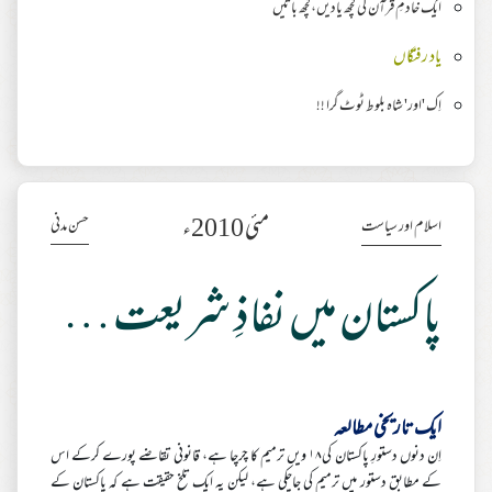
ایک خادمِ قرآن کی کچھ یادیں،کچھ باتیں
یاد رفتگاں
اِک 'اور' شاہ بلوط ٹوٹ گرا !!
مئی 2010ء
حسن مدنی
اسلام اور سیاست
پاکستان میں نفاذِ شریعت کے اہم مراحل
ایک تاریخی مطالعہ
اِن دنوں دستورِ پاکستان کی۱۸ ویں ترمیم کا چرچا ہے، قانونی تقاضے پورے کرکے اس
کے مطابق دستور میں ترمیم کی جاچکی ہے، لیکن یہ ایک تلخ حقیقت ہے کہ پاکستان کے