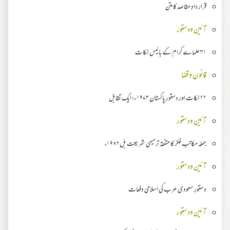
قرار دادِ مقاصد کا متن
آئین ودستور
۳۱ علماے کرام کے بائیس نکات
قانون وقضا
۲۲ نکات اور دستورِ پاکستان ۱۹۷۳ء؛ ایک تقابل
آئین ودستور
جملہ مکاتب فکر کا متفقہ ترمیمی شریعت بل ۱۹۸۶ء
آئین ودستور
دستورِ سعودی عرب کی اسلامی دفعات
آئین ودستور