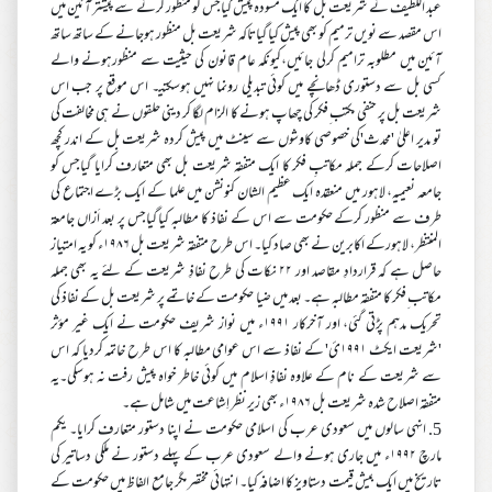
عبد اللطیف نے شریعت بل کا ایک مسودہ پیش کیاجس کو منظور کرنے سے پیشتر آئین میں
اس مقصد سے نویں ترمیم کو بھی پیش کیا گیاتاکہ شریعت بل منظور ہوجانے کے ساتھ ساتھ
آئین میں مطلوبہ ترامیم کرلی جائیں،کیونکہ عام قانون کی حیثیت سے منظورہونے والے
کسی بل سے دستوری ڈھانچے میں کوئی تبدیلی رونما نہیں ہوسکتیـ۔ اس موقع پر جب اس
شریعت بل پر حنفی مکتب ِفکر کی چھاپ ہونے کا الزام لگا کر دینی حلقوں نے ہی مخالفت کی
تو مدیر اعلیٰ 'محدث'کی خصوصی کاوشوں سے سینٹ میں پیش کردہ شریعت بل کے اندر کچھ
اصلاحات کرکے جملہ مکاتبِ فکر کا ایک متفقہ شریعت بل بھی متعارف کرایا گیاجس کو
جامعہ نعیمیہ، لاہور میں منعقدہ ایک عظیم الشان کنونشن میں علما کے ایک بڑے اجتماع کی
طرف سے منظور کرکے حکومت سے اس کے نفاذ کا مطالبہ کیا گیاجس پر بعد اَزاں جامعۃ
المنتظر، لاہورکے اَکابرین نے بھی صاد کیا۔ اس طرح متفقہ شریعت بل ۱۹۸۶ء کو یہ امتیاز
حاصل ہے کہ قراردادِ مقاصد اور ۲۲ نکات کی طرح نفاذِ شریعت کے لئے یہ بھی جملہ
مکاتب ِفکر کا متفقہ مطالبہ ہے۔ بعد میں ضیا حکومت کے خاتمے پر شریعت بل کے نفاذ کی
تحریک مدہم پڑتی گئی، اور آخرکار ۱۹۹۱ء میں نواز شریف حکومت نے ایک غیر مؤثر
'شریعت ایکٹ ۱۹۹۱ئ' کے نفاذ سے اس عوامی مطالبہ کا اس طرح خاتمہ کردیا کہ اس
سے شریعت کے نام کے علاوہ نفاذِ اسلام میں کوئی خاطر خواہ پیش رفت نہ ہوسکی۔یہ
متفقہ اصلاح شدہ شریعت بل ۱۹۸۶ء بھی زیر نظر اِشاعت میں شامل ہے۔
5. انہی سالوں میں سعودی عرب کی اسلامی حکومت نے اپنا دستور متعارف کرایا۔ یکم
مارچ ۱۹۹۲ء میں جاری ہونے والے سعودی عرب کے پہلے دستور نے ملکی دساتیر کی
تاریخ میں ایک بیش قیمت دستاویز کا اضافہ کیا۔ انتہائی مختصر مگر جامع الفاظ میں حکومت کے