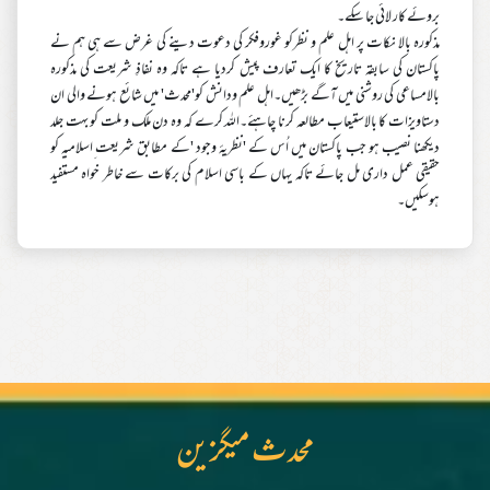
بروئے کار لائی جا سکے۔
مذکورہ بالا نکات پر اہل علم و نظرکو غوروفکر کی دعوت دینے کی غرض سے ہی ہم نے
پاکستان کی سابقہ تاریخ کا ایک تعارف پیش کردیا ہے تاکہ وہ نفاذِ شریعت کی مذکورہ
بالامساعی کی روشنی میں آگے بڑھیں۔اہل علم ودانش کو'محدث' میں شائع ہونے والی ان
دستاویزات کا بالاستیعاب مطالعہ کرنا چاہئے۔اللہ کرے کہ وہ دن ملک و ملت کو بہت جلد
دیکھنا نصیب ہو جب پاکستان میں اُس کے 'نظریۂ وجود 'کے مطابق شریعت ِاسلامیہ کو
حقیقی عمل داری مل جائے تاکہ یہاں کے باسی اسلام کی برکات سے خاطر خواہ مستفید
ہوسکیں۔
محدث میگزین