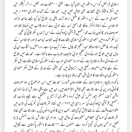
اسلامی فرائض کو اس دستور میں نمٹایا گیا ہے، یعنی ۱۱ صفحات اور محض ۷۰ آرٹیکلز، جن
میں اکثر وبیشتر ذیلی شقات بھی شامل نہیں ہیں۔ 'محدث' کے شمارہ جنوری ۱۹۹۳ء میں
سعودی عرب کے اس دستور کا مکمل اُردو ترجمہ پہلی بار شائع کیا گیا جسے جامعہ لاہور
الاسلامیہ کے اُستاذ ڈاکٹر حافظ محمد اسحق زاہد نے عربی سے اُردو قالب میں ڈھالا تھا اور
معروف ماہر قانون جناب محمد اسمٰعیل قریشی ایڈووکیٹ نے اس ترجمہ پر نظر ثانی کی تھی۔
زیر نظر شمارہ میں سعودی دستور کی اسلامی دفعات کا ایک خلاصہ' جامعہ لاہور الاسلامیہ' کے
ایک اور فاضل استاد حافظ عبد الحلیم محمد بلال نے ترتیب دیا ہے۔دراصل یہ انتخاب ان کی
حال ہی میں شائع ہونے والی ضخیم عربی تالیف الإرہاب سے ماخوذ ہے۔ 'محدث' میں شائع
ہونے والی دیگر دستاویزات کے ہمراہ سعودی عرب کے دستور کی اسلامی دفعات اہل نظر
کے لیے خاص اہمیت رکھتی ہیں۔ ترجمانی میں کمی بیشی کے خدشہ کے پیش نظر سعودی
دستور کی ان دفعات کا عربی متن بھی ساتھ دیا جارہا ہے۔
مذکورہ بالاچار دستاویزات کے علاوہ حالیہ شمارئہ' محدث' میں اس موضوع پر دو معروف
قانونی ماہرین کی سفارشات بھی شامل اِشاعت ہیں۔ان میں سے پہلی سفارش'ورلڈ ایسوسی
ایشن آف مسلم جیورسٹس' کی پیش کردہ دستوری ترامیم پر مشتمل ہے جسے جناب محمد
اسمٰعیل قریشی ایڈووکیٹ کی سربراہی میں۱۹۸۶ء میں نفاذِ شریعت کی تحریک کی تائید میں
حکومت ِوقت کے سامنے پیش کیا گیاتھا۔ محب ِدین قانون دانوں کی یہ سفارشات بھی نفاذِ
شریعت کی مساعی میںخاص معنویت کی حامل ہیں۔ دوسری سفارش جناب جسٹس (ر)
خلیل الرحمن خاں کی تجویز کردہ ہے، جنہوں نے ۲۲ نکات کا دستورِ پاکستان سے تقابل