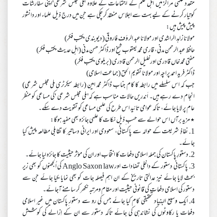
متعدد علمی مراکز میں اہل علم کے اجتماعات کے علاوہ 'ملی مجلس شرعی'اپنی سفارشات
کوتیار کرنے کے لیے بہت سے اجلاس منعقد کر چکی ہے جن میں درج ذیل علماء اور دانشور
پیش پیش ہیں:
مولانا زاہد الراشدی اور مولاناعبد الر ؤف فاروقی (دیوبندی مکتب فکر)
حافظ عبد الرحمن مدنی، قاری محمد یعقوب شیخ اور ڈاکٹر حسن مدنی (اہل حدیث مکتب فکر)
مفتی محمد خاں قادری اورخلیل الرحمن قادری (بریلوی مکتب فکر)
ڈاکٹر فرید احمد پراچہ اور مولانا تقویم الحق (جماعت اسلامی)
جب کہ اس سلسلے میں رابطہ کا کام جناب ڈاکٹر محمد امین (رابطہ سیکرٹری ملی مجلس شرعی)
انجام دے رہے ہیں۔ اَندریں حالات مناسب ہے کہ' ملی مجلس شرعی 'کی مساعی کو منظر
عام پر لایا جائے، تاکہ عوامی تائید اس طرح کی علمی مساعی کو تقویت دے سکے۔
٭ مزید برآں اس حوالے سے حسب ِذیل نکات کا علمی جائزہ بھی مفید ہوگا:
1. نفاذِ شریعت کے حوالہ سے پاکستانی، سعودی اور ایرانی دساتیر کا تقابلی مطالعہ پیش کیا
جائے۔
2. دستورِ پاکستان کی جملہ اسلامی دفعات کا انتخاب اور ان کی مؤثر حیثیت کا جائزہ لیا جائے۔
3. پاکستانی دستور کے داخلی تضادات اورAnglo Saxon law کی اُلجھنوں کو بھی زیر
بحث لایا جائے نیز عدالتی تاریخ کے ان اہم فیصلہ جات کو بھی نمایاںکیا جائے جن سے
دستور کی اسلامی دفعات کی قانونی حیثیت اور مقام ومرتبہ نکھر کر سامنے آجائے۔
4. ایک وسیع البنیاد تحقیقی کام کیا جائے جس کی رو سے دستور ِپاکستان میں غیر اسلامی
دفعات یا رکاوٹوں کی نشاندہی کی جائے تاکہ دستور سے ان کے اِزالے کی کوشش