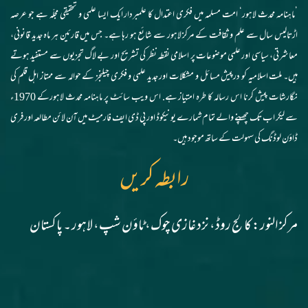
’ماہنامہ محدث لاہور‘ امت مسلمہ میں فکری اعتدال کا علمبردار ایک ایسا علمی و تحقیقی مجلّہ ہے جو عرصہ
اڑتالیس سال سے علم و ثقافت کے مرکز لاہور سے شائع ہو رہا ہے۔ جس میں قارئین ہر ماہ جدید قانونی،
معاشرتی، سیاسی اور علمی موضوعات پر اسلامی نقطہ نظر کی تشریح اور بے لاگ تجزیوں سے مستفید ہوتے
ہیں۔ ملت اسلامیہ کو درپیش مسائل و مشکلات اور جدید علمی و فکری چیلنجز کے حوالہ سے ممتاز اہل قلم کی
نگارشات پیش کرنا اس رسالہ کا طرہ امتیاز ہے. اس ویب سائٹ پر ماہنامہ محدث لاہورکے 1970ء
سے لیکر اب تک چھپنے والے تمام شمارے یونیکوڈ اور پی ڈی ایف فارمیٹ میں آن لائن مطالعہ اور فری
ڈاؤن لوڈنگ کی سہولت کے ساتھ موجود ہیں۔
رابطہ کریں
مرکز النور: کالج روڈ، نزد غازی چوک، ٹاؤن شپ، لاہور ۔ پاکستان