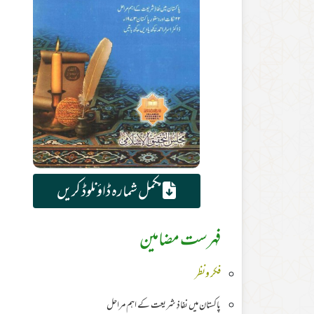
مکمل شمارہ ڈاؤنلوڈ کریں
فہرست مضامین
فکر ونظر
پاکستان میں نفاذِ شریعت کے اہم مراحل