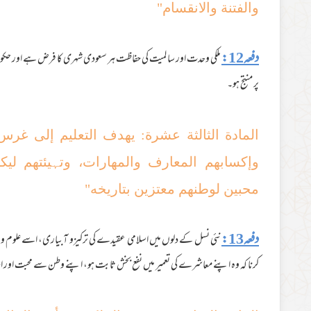
والفتنة والانقسام"
دفعہ12:
ملکی وحدت اور سا لمیت کی حفاظت ہر سعودی شہری کا فرض ہے اور حکو
پر منتج ہو۔
المادة الثالثة عشرة: یهدف التعلیم إلی غرس
وإکسابهم المعارف والمھارات، وتہیئتھم لیک
محبین لوطنھم معتزین بتاریخه"
دفعہ13:
نئی نسل کے دلوں میں اسلامی عقیدے کی ترکیزو آبیاری، اسے علوم و ف
کرنا کہ وہ اپنے معاشرے کی تعمیر میں نفع بخش ثابت ہو، اپنے وطن سے محبت اور 