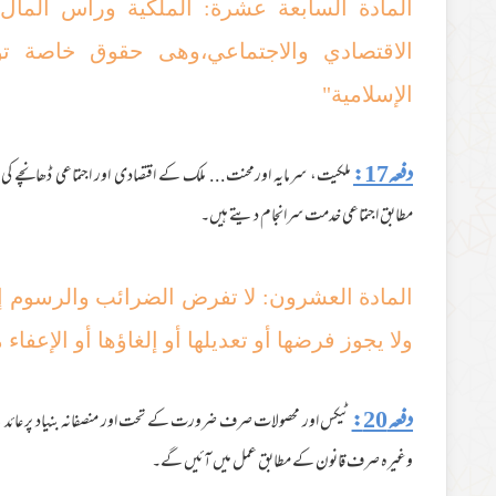
المادة السابعة عشرة: الملکیة ورأس الما
الاقتصادي والاجتماعي،وھی حقوق خاصة ت
الإسلامیة"
دفعہ17:
ملکیت، سرمایہ اورمحنت... ملک کے اقتصادی اور اجتماعی ڈھانچے کی
مطابق اجتماعی خدمت سرانجام دیتے ہیں۔
المادة العشرون: لا تفرض الضرائب والرسوم إ
ولا یجوز فرضھا أو تعدیلھا أو إلغاؤھا أو الإعفاء 
دفعہ 20:
ٹیکس اور محصولات صرف ضرورت کے تحت اور منصفانہ بنیاد پر عائد کئے جا
وغیرہ صرف قانون کے مطابق عمل میں آئیں گے۔