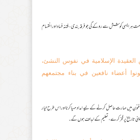
مت ہر ایسی کوشش سے روکے گی جو فرقہ بندی، فتنہ فساد اور انقسام
 العقیدة الإسلامیة في نفوس النشئ،
ونوا أعضاء نافعین في بناء مجتمعھم
نون میں مہارت حاصل کرنے کے لیے امداد مہیا کرنااور اس طرح تیار
اپنی تاریخ پر فخر کرے، تعلیم کے اہداف ہوں گے۔