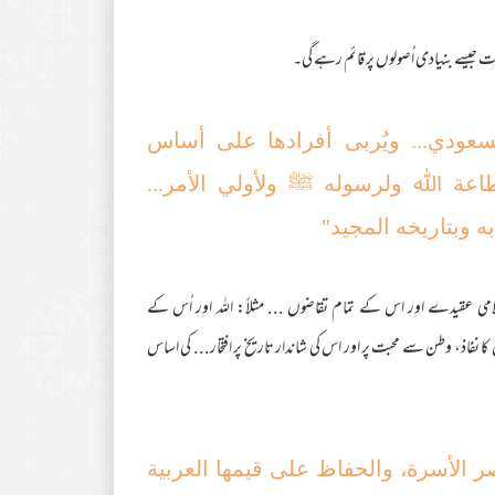
یسے بنیادی اُصولوں پر قائم رہے گی۔
لسعودي... ویُربی أفرادھا علی أساس
لطاعة ﷲ ولرسوله ﷺ ولأولي الأمر...
ه وبتاریخه المجید"
ی عقیدے اور اس کے تمام تقاضوں ... مثلاً: اللہ اور اُس کے
نفاذ، وطن سے محبت پر اور اس کی شاندار تاریخ پر افتخار... کی اساس
ر الأسرة، والحفاظ علی قیمھا العربیة