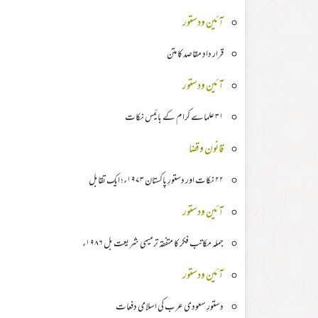
آئین ودستور
قرار دادِ مقاصد کا متن
آئین ودستور
۳۱ علماے کرام کے بائیس نکات
قانون وقضا
۲۲ نکات اور دستورِ پاکستان ۱۹۷۳ء؛ ایک تقابل
آئین ودستور
جملہ مکاتب فکر کا متفقہ ترمیمی شریعت بل ۱۹۸۶ء
آئین ودستور
دستورِ سعودی عرب کی اسلامی دفعات