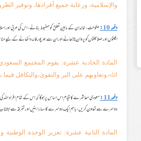
والإسلامیة، ورعایة جمیع أفرادھا، وتوفیر الظر
دفعہ 10:
حکومت، خاندان کے مابین تعلق کو مضبوط بنانے، اس کی عربی اور اسلام
اہلیتوں اور صلاحیتوں کو پروان چڑھانے اور ان سے بھرپور فائدہ اُٹھانے کے لیے منا
المادة الحادیة عشرة: یقوم المجتمع السعود
اﷲ،وتعاونهم علی البر والتقویٰ،والتکافل فیما 
دفعہ11 :
سعودی معاشرے کا قیام اس اساس پرہوگا کہ اس کے تمام افراد اللہ کی 
دوسرے سے تعاون کریں، باہم ایک دوسرے کا سہارا بنیں اور تفرقہ سے اجتناب
المادة الثانیة عشرة: تعزیز الوحدة الوطنیة 