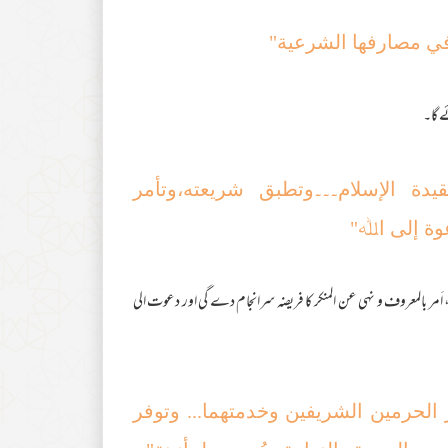
 في مصارفھا الشرعیة"
 گا۔
یدة الإسلام۔۔۔وتطبق شریعته،وتأمر
وة إلی اﷲ"
َمر بالمعروف و نہی عن المنکر کا فریضہ سرانجام دے گی اور دعوت الی
ر الحرمین الشریفین وخدمتھما... وتوفر