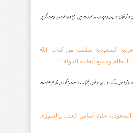
 و خوشحالی اور پسندوناپسند، ہرصورت میں سمع و طاعت پربیعت کریں
لعربیة السعودیة سلطته من کتاب اﷲ
 النظام وجمیع أنظمة الدولة"
ماخوذہوں گے،اور ان دونوں (کتاب و سنت) کو اس نظامِ حکومت
یة السعودیة علیٰ أساس العدل والشورٰی