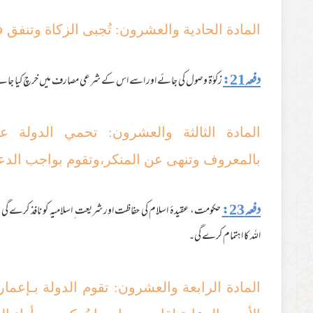
المادة الحادیة والعشرون: تُجبی الزکاة وتنفق
دفعہ21:
زکوٰۃ وصول کی جائے اور اسے اس کے شرعی مصارف میں خرچ کیا جائے
المادة الثالثة والعشرون: تحمي الدولة عق
بالمعروف وتنھی عن المنکر،وتقوم بواجب الدع
دفعہ 23:
حکومت، عقیدۂ اسلام کی حفاظت اور شریعت ِ اسلامیہ کو نافذ کرے گی، ا
اللہ کا اہتمام کرے گی۔
المادة الرابعة والعشرون: تقوم الدولة بـإعما