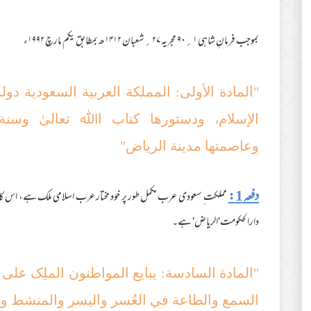
بموجب فرمانِ شاہی ۱؍۹۰ مجریہ ۲۷؍شعبان ۱۴۱۲ھ بمطابق یکم مارچ ۱۹۹۲ء
"المادة الأولی: المملکة العربیة السعودیة دول
الإسلام، ودستورھا کتاب اﷲ تعالیٰ وسنة
وعاصمتھا مدینة الریاض"
دفعہ 1:
مملکت ِ سعودی عرب مکمل طور پر خود مختار عرب اسلامی ملک ہے، اس کا
دارالحکومت'الریاض' ہے۔
"المادة السادسة: یبایع المواطنون الملِک ع
السمع والطاعة في العُسر والیسر والمنشط وا