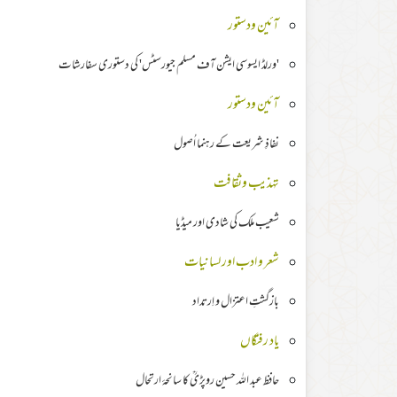
آئین ودستور
'ورلڈ ایسوسی ایشن آف مسلم جیورسٹس' کی دستوری سفارشات
آئین ودستور
نفاذِ شریعت کے رہنما اُصول
تہذیب وثقافت
شعیب ملک کی شادی اور میڈیا
شعر و ادب اور لسانیات
بازگشتِ اعتزال و اِرتداد
یاد رفتگاں
حافظ عبد اللہ حسین روپڑیؒ کا سانحۂ ارتحال