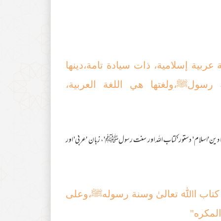
ة عربیة إسلامیة، ذات سیادة تامة،دینھا
 رسولﷺ،ولغتھا ھي اللغة العربیة،
 دین'اسلام' دستور 'کتاب اللہ اور سنت رسولﷺ'، زبان 'عربی' اور
لی کتاب اﷲ تعالیٰ وسنة رسولهﷺ،وعلی
لمکره"