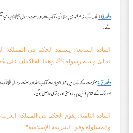
دفعہ6:
ملک کے تمام شہری بادشاہ کی، کتاب اللہ اور سنت ِرسولﷺ پر، نیز تنگی
گے۔
المادة السابعة: یستمد الحکم في المملکة ا
تعالیٰ وسنة رسوله ﷺ، وھما الحاکمان علی ھٰذا
دفعہ 7:
حکومت کے ملک میں جملہ اختیارات کتاب اللہ اور سنت رسولﷺ سے 
اور ملک کے تمام قوانین پر بالادستی اور برتری حاصل ہوگی۔
المادة الثامنة: یقوم الحکم في المملکة العرب
والمساواة وفق الشریعة الإسلامیة"