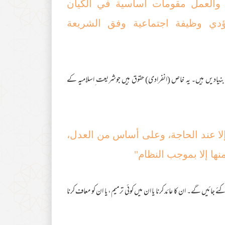
ل والعمل مقومات أساسیة في الکیان
ؤدي وظیفة اجتماعیة وفق الشریعة
 بنیادیں ہیں۔ یہ خاص (انفرادی) حقوق ہیں جوشریعت ِاسلامیہ کے
لا عند الحاجة، وعلی أساس من العدل،
منھا إلا بموجب النظام"
ئیں گے۔ ان کا عائد کرنا یا ان میں کوئی ترمیم، یا ان کو معاف کرنا