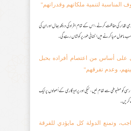
وف المناسبة لتنمیة ملکاتهم وقدراتهم"
ی اقدار کی حفاظت کرنے، اس کے تمام افراد کی دیکھ بھال اور ان کی
سب ماحول مہیا کرنے میں انتہائی طور پر کوشاں رہے گی۔
ي علی أساس من اعتصام أفراده بحبل
بینهم، وعدم تفرقھم"
رسی کو مضبوطی سے تھام لیں، نیکی اور پرہیزگاری کے اُصولوں پر ایک
 کریں۔
واجب، وتمنع الدولة کل مایؤدي للفرقة