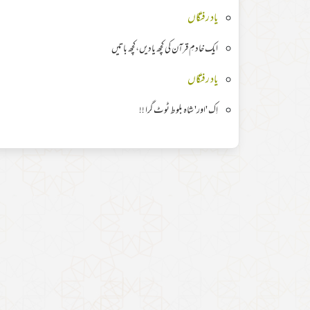
یاد رفتگاں
ایک خادمِ قرآن کی کچھ یادیں،کچھ باتیں
یاد رفتگاں
اِک 'اور' شاہ بلوط ٹوٹ گرا !!