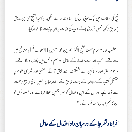
شیخ کی صفات میں ایک خوبی ان کی 'اصابت ِرائے' تھی۔ چنانچہ الشیخ علی بن مدیش
(سابق رکن مجلس شوریٰ )نے آپ کی وفات پر ان جذبات کا اظہار کیا۔
"خطیب وامامِ حرم فضیلة الشیخ ڈاکٹر عمر بن محمد السبیل  اصحابِ فضل مشائخ میں
سے تھے۔ آپ اصابت ِرائے کے حامل اور علم وعمل میں یگانہٴ روزگار تھے ۔
مرحوم فقرا اور مساکین سے شفقت سے پیش آتے ،فقہی اور شرعی علوم پر
مشتمل کتب کے مطالعہ کے بہت شائق تھے۔ اللہ تعالیٰ انہیں اپنی وسیع رحمت
سے ڈھانپے اور ان کے اہل وعیال کو صبر جمیل عطا فرمائے اور مسلمانوں کو
ان کا نعم البدل عطا فرمائے۔"
افراط وتفریط کے درمیان راہِ اعتدال کے حامل