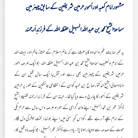
مشہور امام کعبہ اور اُمورِ حرمین شریفین کے سابق چیئرمین
سماحة الشیخ محمد بن عبد اللہ السبیل حفظہ اللہ کے فرزند ِاَرجمند
یہ خبر نہایت غم و اَندوہ کاباعث ہے کہ عالم اسلام کے ممتاز عالم اوربیت اللہ
کے امام و خطیب سماحة الشیخ محمد بن عبد اللہ السبیل حفظہ اللہ ،جو ایک عرصہ امور
حرمین شریفین کے چیئرمین بھی رہے اور تقریبا ایک سال قبل ان کے
دامادمعالی الشیخ الدکتور صالح بن حمید کو ان کے انتظامی جانشین کے طور پر حرمین
شریفین کے اُمور کا چارج دے دیا گیاتھا۔ البتہ ان کے فرزند اَرجمند فضیلة الشیخ
ڈاکٹر عمر بن محمد السبیل اپنے والد گرامی کے ہمراہ عرصہ دس سال سے حرم مکی
کے امام چلے آرہے تھے ،کواس کبر سنی میں اپنے ہونہار لخت جگر کی دل فگار
موت کے صدمہ سے دوچار ہونا پڑا۔یاد رہے ڈاکٹر عمر السبیل ،جو ایک ماہ قبل کار