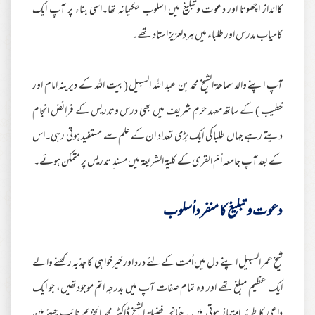
کاانداز اچھوتا اور دعوت وتبلیغ میں اسلوب حکیمانہ تھا۔اسی بناء پر آپ ایک
کامیاب مدرس اور طلباء میں ہردلعزیز استاد تھے۔
آپ اپنے والد سماحة الشیخ محمد بن عبد اللہ السبیل (بیت اللہ کے دیرینہ امام اور
خطیب ) کے ساتھ معہد حرمِ شریف میں بھی درس وتدریس کے فرائض انجام
دیتے رہے جہاں طلبا کی ایک بڑی تعداد ان کے علم سے مستفید ہوتی رہی۔اس
کے بعد آپ جامعہ اُمّ القری کے کلية الشريعة میں مسند ِ تدریس پر متمکن ہوئے۔
دعوت و تبلیغ کا منفرد اُسلوب
شیخ عمر السبیل اپنے دل میں اُمت کے لئے درد اور خیرخواہی کا جذبہ رکھنے والے
ایک عظیم مبلغ تھے اور وہ تمام صفات آپ میں بدرجہ اتم موجودتھیں، جو ایک
داعی کا طرئہ امتیاز ہوتی ہیں ۔چنانچہ فضیلة الشیخ ڈاکٹر محمد الخزیم نائب چیئرمین