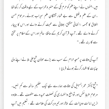
ہیں،جنہوں نے اپنے علم کو حرم مکی کے منبر ومحراب کے لیے وقف کر رکھا تھا
۔ان کے علم وفضل سے بے شمار تشنگانِ علم سیراب ہوئے۔مرحوم حسن
اخلاق کا مجسمہ ،انتہائی مشفق،بھلائی سے محبت کرنے والے اور اس کا پرچار
کرنے والے تھے ۔آپ قرآن کریم کے حافظ، عالم اور اس کے احکام پر سختی
سے کاربند تھے۔"
آپ کی وفات پر مسجد ِحرام کے سب سے بڑے موٴذن شیخ علی ملا نے اپنے دلی
جذبات کا اظہار کرتے ہوئے فرمایا :
"شیخ ڈاکٹر عمر السبیل کی وفات ہمارے لیے ایک عظیم سانحہ سے کم نہیں۔
مرحوم ضبط ِنفس اور تواضع وانکساری کی خصلت حمیدہ سے متصف تھے ۔علاوہ
ازیں امانت ودیانت کے پیکر اور خیروبرکت کی علامت تھے ، تعلیم میں آپ