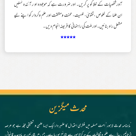
آورشخصیات کے خلا کو پر کریں۔ اور ضرورت ہے کہ موجودہ او ر آئندہ نسلیں
ان علما کے خلوص ،تقویٰ، للہیت، محنت ومشقت اور علم وکردار کو اپنے لیے
مشعل راہ بنائیں۔اور ملت کی راہنمائی کا فریضہ انجام دیں ۔
٭٭٭٭٭
محدث میگزین
’ماہنامہ محدث لاہور‘ امت مسلمہ میں فکری اعتدال کا علمبردار ایک ایسا علمی و تحقیقی مجلّہ ہے جو عرصہ
اڑتالیس سال سے علم و ثقافت کے مرکز لاہور سے شائع ہو رہا ہے۔ جس میں قارئین ہر ماہ جدید قانونی،