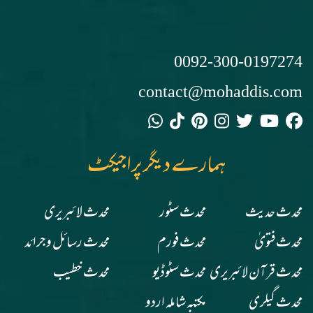
0092-300-0197274
contact@mohaddis.com
ہمارے دیگر پراجیکٹ
محدث حدیث
محدث سٹور
محدث لائبریری
محدث فتویٰ
محدث فورم
محدث رسائل وجرائد
محدث قرآن لائبریری
محدث سٹوڈیو
محدث خطیب
محدث گیلری
مکتبہ شاملہ اردو