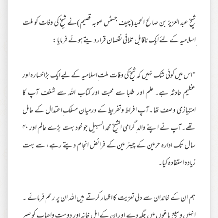
شیخ عبد العزیز بن صالح الحمید(چیف جسٹس صوبہ قصیم)نے شیخ کی وفات کو ملت
ِاسلامیہ کے لئے ایک ناقابل تلافی نقصان قرار دیتے ہوئے فرمایا :
"اس میں کوئی شک نہیں کہ شیخ کی وفات ملت ِاسلامیہ کے لیے ایک بڑا خسارہ اور
عظیم حادثہ ہے۔ علم اور طلبا سے محبت اور کتاب اللہ سے شغف آپ کا
امتیازی وصف تھا ۔آپ افراط وتفریط کے درمیان مسلک ِاعتدال کے حامل
تھے۔آپ نے اپنے والد ِگرامی الشیخ محمد السبیل جو خود بہت بڑے عالم اور ۴۰
سال تک ادارہ حرمین کے چیئر مین کے فرائض انجام دیتے رہے، سے بہت
زیادہ استفادہ کیا۔
ہم ان کے خاندان سے دلی تعزیت کا اظہار کرتے ہیں اللہ ان پر رحم فرمائے ۔
انہیں وسیع باغوں میں جگہ دے اور ان کے اہل خانہ اور دوست واحباب کو صبر