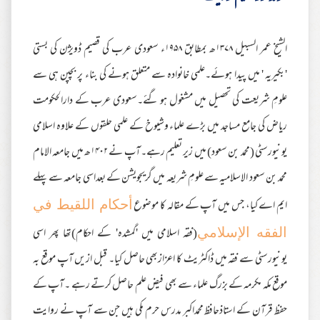
الشیخ عمر السبیل ۱۳۷۸ھ بمطابق ۱۹۵۸ء سعودی عرب کی قصیم ڈویژن کی بستی
'بکیریہ ' میں پیدا ہوئے۔علمی خانوادہ سے متعلق ہونے کی بناء پر بچپن ہی سے
علومِ شریعت کی تحصیل میں مشغول ہو گئے۔سعودی عرب کے دارالحکومت
ریاض کی جامع مساجد میں بڑے علماء وشیوخ کے علمی حلقوں کے علاوہ اسلامی
یونیورسٹی (محمد بن سعود) میں زیر تعلیم رہے۔آپ نے ۱۴۰۲ھ میں جامعہ الامام
محمد بن سعود الاسلامیہ سے علومِ شریعہ میں گریجویشن کے بعداسی جامعہ سے پہلے
ایم اے کیا، جس میں آپ کے مقالہ کا موضوع
أحکام اللقیط في
(فقہ اسلامی میں 'گمشدہ' کے احکام)تھا پھر اسی
الفقه الإسلامي
یونیورسٹی سے فقہ میں ڈاکٹریٹ کا اعزازبھی حاصل کیا۔ قبل ازیں آپ موقع بہ
موقع مکہ مکرمہ کے بزرگ علماء سے بھی فیض علم حاصل کرتے رہے ۔آپ کے
حفظ قرآن کے استاذحافظ محمداکبر مدرس حرم مکی ہیں جن سے آپ نے روایت