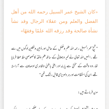
«کان الشيخ عمر السبيل رحمه الله من أهل
الفضل والعلم ومن عقلاء الرجال وقد نشأ
نشأة صالحة وقد رزقه الله علمًا وفقهًا»
" شیخ عمر السبیل رحمہ اللہ علم وفضل کے حامل اور ذہین وفطین لوگوں میں سے
تھے ۔انہیں اللہ تعالی نے خیر وبھلائی کے ساتھ علم وفقہ کا خصوصی حظ عطا فرمایا
تھا۔وہ وقت کے سختی سے پابند اور اعلیٰ باطنی وظاہری اوصاف سے آراستہ
تھے،ان کی استقامت اور ہر دلعزیزی قابل رشک تھی"
مزید فرماتے ہیں: