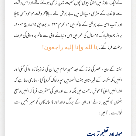
کے ایک حادثہ میں اپنی بیوی بچوں سمیت شدید زخمی ہوگئے تھے اور اس وقت
سے طائف کے ملٹری ہسپتال میں بے ہوش تھے ۔بالآخر وقت موعود آن پہنچا
اور آپ اسی بے ہوشی کے عالم میں ۲/ محرم ۱۴۲۳ھ بمطابق ۱۵/مارچ ۲۰۰۲ء
بروز جمعة المبارک ۴۵ سال کی عمر میں اس دنیائے فانی سے عالم جاودانی کی طرف
رِحلت فرماگئے۔إ
نا لله وإنا إليه راجعون!
ہفتہ کے دن، عصر کی نماز کے بعد مسجد ِحرام میں ان کی نمازِ جنازہ ادا کی گئی اور
انہیں مکہ مکرمہ کے قبرستان جنت المعلامیں سپرد خاک کر دیا گیا، ہماری دعا ہے کہ
اللہ انہیں اپنی آغوشِ رحمت میں جگہ دے اور ان کی مغفرت فرما کر انہیں وسیع
جنتوں کا مکین بنائے اور ان کے بزرگ والد اور پسماندگان کو صبر جمیل سے
نوازے ۔ آمین!
مولد اور تعلیم تربیت