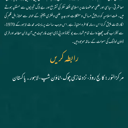
معاشرتی، سیاسی اور علمی موضوعات پر اسلامی نقطہ نظر کی تشریح اور بے لاگ تجزیوں سے مستفید ہوتے
ہیں۔ ملت اسلامیہ کو درپیش مسائل و مشکلات اور جدید علمی و فکری چیلنجز کے حوالہ سے ممتاز اہل قلم کی
نگارشات پیش کرنا اس رسالہ کا طرہ امتیاز ہے. اس ویب سائٹ پر ماہنامہ محدث لاہورکے 1970ء
سے لیکر اب تک چھپنے والے تمام شمارے یونیکوڈ اور پی ڈی ایف فارمیٹ میں آن لائن مطالعہ اور فری
ڈاؤن لوڈنگ کی سہولت کے ساتھ موجود ہیں۔
رابطہ کریں
مرکز النور: کالج روڈ، نزد غازی چوک، ٹاؤن شپ، لاہور ۔ پاکستان