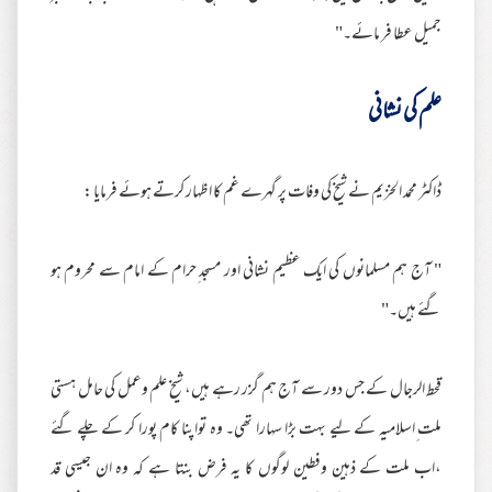
جمیل عطا فر مائے۔"
علم کی نشانی
ڈاکٹر محمد الخزیم نے شیخ کی وفات پر گہرے غم کا اظہار کرتے ہوئے فرمایا :
" آج ہم مسلمانوں کی ایک عظیم نشانی اور مسجد ِحرام کے امام سے محروم ہو
گئے ہیں۔"
قحط الرجال کے جس دور سے آج ہم گزر رہے ہیں، شیخ علم وعمل کی حامل ہستی
ملت ِاسلامیہ کے لیے بہت بڑا سہارا تھی۔ وہ تواپنا کام پورا کر کے چلے گئے
،اب ملت کے ذہین وفطین لوگوں کا یہ فرض بنتا ہے کہ وہ ان جیسی قد