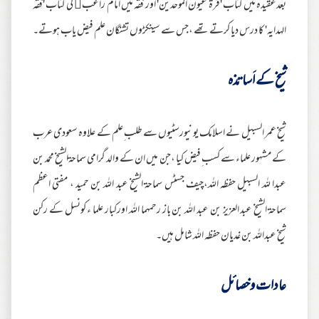
بعدعقیدہ میں کتاب 'قرة عيون الموحدين' اور فقہ میں امام راغب کی کتاب 'فقہ
الہدایہ' کا درس دیا کرتے تھے ،جس سے سینکڑوں تشنگان علم فیض یاب ہوتے۔
شیخ کے اَساتذہ
شیخ عمر السبیل نے اسلامک یونیورسٹیوں سے طلب ِعلم کے علاوہ سعودی عرب
کے مشہور علماء سے کسب ِفیض کیا ،جن میں ان کے والد گرامی سماحةالشیخ محمد بن
عبدا للہ السبیل حفظہ اللہ،چیف جسٹس سماحة الشیخ عبد اللہ بن حمید ، مفتی اعظم
سماحة الشیخ عبد العزیز بن عبد اللہ بن باز رحمہما اللہ اورکبار علما ء کونسل کے رکن
شیخ عبداللہ بن غدیان حفظہ اللہ شامل ہیں۔
عادات وخصائل