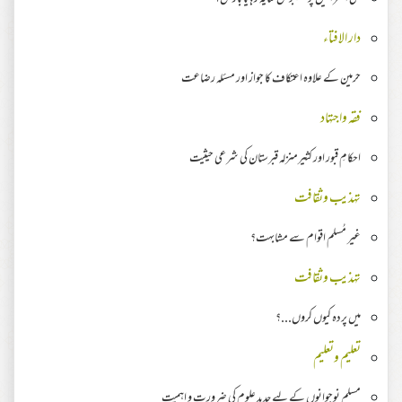
دار الافتاء
حرمین کے علاوہ اعتکاف کا جواز اور مسئلہ رضاعت
فقہ واجتہاد
احکامِ قبور اور کثیرمنزلہ قبرستان کی شرعی حیثیت
تہذیب وثقافت
غیر مُسلم اقوام سے مشابہت؟
تہذیب وثقافت
میں پردہ کیوں کروں...؟
تعلیم وتعلیم
مسلم نوجوانوں کے لیے جدید علوم کی ضرورت و اہمیت