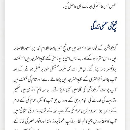
حفص عن عاصم کی اجازت بھی حاصل کی۔
شیخ کی عملی زندگی
گریجویشن کے فورا بعد ۱۴۰۲ھ میں ہی شیخ عمر جامعة الامام محمد بن سعود الاسلامہ
میں مدرس مقرر ہو گئے اوربعد اَزاں اسی یونیورسٹی کے کلیة الشریعہ میں اسسٹنٹ
پروفیسربنا دیئے گئے۔ریاض سے مکہ مکرمہ مستقل طور پر منتقل ہونے کے بعد
آپ جامعہ اُمّ القری کے کلیة الشریعہ میں پڑھاتے رہے اورشام کی شفٹ میں
آپ پوسٹ گریجویشن کی کلاسیں بھی لیتے تھے۔ جامعہ اُم ّ القری میں تعلیم
وتربیت کی خدمات کی انجام دہی کے دوران ہی آپ کا تقرر حرم مکی کے امام
کے طورپر ہوا۔ علاوہ ازیں حرم مکی کے بابِ فہد کے قریب 'رواق عثمانی' میں
آپ کا حلقہ درس بھی قائم تھا، جہاںآ پ عموماً بروز ہفتہ اور اتوار عصر کی نماز کے