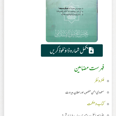
مکمل شمارہ ڈاؤنلوڈ کریں
فہرست مضامین
فکر ونظر
سعودی امن منصوبہ اور اعلانِ بیروت
کتاب وحکمت
بنی اسرائیل پر ۴۰ برس سایہ رہا یا بارش؟