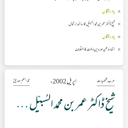
یاد رفتگاں
شیخ ڈاکٹر عمربن محمد السُبیّل کا سانحہٴ ارتحال
یاد رفتگاں
اتحاد وطن اوردین و ملت کا اختلاف
اپریل 2002ء
محمد اسلم صدیق
عرب شخصیات
شیخ ڈاکٹر عمربن محمد السُبیّل کا سانحہٴ ارتحال