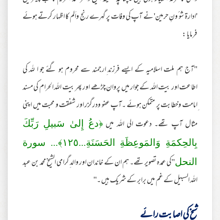
'ادارة شو ٴونِ حرمین' نے آپ کی وفات پر گہرے رنج واَلم کا اظہار کرتے ہوئے
فرمایا :
"آج ہم ملت اسلامیہ کے ایسے فرزند ِارجمند سے محروم ہو گئے جو ا للہ کی
اطاعت اور بیت اللہ کے جوار میں پروان چڑھے اور پھر بیت اللہ الحرام کی مسند
ِامامت وخطابت پر متمکن ہوئے ۔آپ عفو ودرگزر اور شفقت و محبت میں اپنی
مثال آپ تھے۔ دعوت الی اللہ میں
﴿دعُ إِلىٰ سَبيلِ رَ‌بِّكَ
بِالحِكمَةِ وَالمَوعِظَةِ الحَسَنَةِ...
١٢٥
﴾... سورة
"کی عمدہ تصویر تھے۔ ہم ان کے خاندان اور والد ِگرامی الشیخ محمد بن عبد
النحل
اللہ السبیل کے غم میں برابر کے شریک ہیں ۔"
شیخ کی اصابت ِرائے