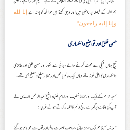
" بلاشبہ الشیخ عمر السبیل کی وفات ملت ِاسلامیہ کے لیے عظیم خسارہ ہے ،لیکن
ہم اللہ کے فیصلہ پر راضی ہیں اور وہی کہتے ہیں جو اللہ کو پسند ہے
إنا لله
وإنا إليه راجعون"
حسن خلق اور تواضع وانکساری
شیخ جہاں نیکی سے محبت کرنے والے،برائی سے نفور اور حسن خلق اور عاجزی
وانکساری کا اعلیٰ نمونہ تھے وہاں ایک عالم باعمل اور ممتاز مبلغ و مصلح بھی تھے۔
مسجد ِحرام کے ایک اورممتاز خطیب اور امام فضیلة الشیخ عبد الرحمن السدیس نے
آپ کی وفات پرگہرے رنج والم کا اظہار کرتے ہوئے فرمایا :
" بلاشبہ آج ہم ایک عزیز بھائی ،صاحب بصیرت عالم اور فقیہ سے محروم ہوگئے