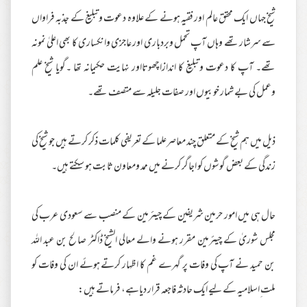
شیخ جہاں ایک محقق عالم اور فقیہ ہونے کے علاوہ دعوت وتبلیغ کے جذبہ فراواں
سے سرشار تھے وہاں آپ تحمل وبردباری اور عاجزی وانکساری کا بھی اعلیٰ نمونہ
تھے۔ آپ کا دعوت وتبلیغ کا اندازاچھوتااور نہایت حکیمانہ تھا ۔گویا شیخ علم
وعمل کی بے شمار خوبیوں اور صفات جلیلہ سے متصف تھے۔
ذیل میں ہم شیخ کے متعلق چند معاصرعلما کے تعریفی کلمات ذکر کرتے ہیں جو شیخ کی
زندگی کے بعض گوشوں کو اجاگر کرنے میں ممد ومعاون ثابت ہو سکتے ہیں۔
حال ہی میں امور حرمین شریفین کے چیئرمین کے منصب سے سعودی عرب کی
مجلس شوریٰ کے چیئرمین مقرر ہونے والے معالی الشیخ ڈاکٹر صالح بن عبد اللہ
بن حمید نے آپ کی وفات پر گہرے غم کا اظہار کرتے ہوئے ان کی وفات کو
ملت ِاسلامیہ کے لیے ایک حادثہ فاجعہ قرار دیاہے، فرماتے ہیں: