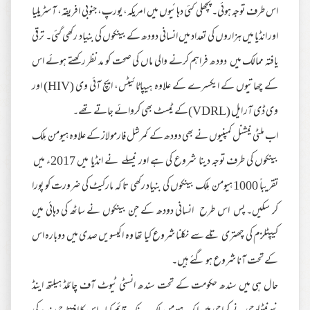
اس طرف توجہ ہوئی۔ پچھلی کئی دہائیوں میں امریکہ، یورپ، جنوبی افریقہ، آسٹریلیا
اور انڈیا میں ہزاروں کی تعداد میں انسانی دودھ کے بینکوں کی بنیاد رکھی گئی۔ ترقی
یافتہ ممالک میں دودھ فراہم کرنے والی ماں کی صحت کو مد نظر رکھتے ہوئے اس
کے چھاتیوں کے ایکسرے کے علاوہ ہیپاٹائیٹس، ایچ آئی وی (HIV) اور
وی ڈی آر ایل (VDRL)کے ٹیسٹ بھی کروائے جاتے تھے۔
اب ملٹی نیشنل کمپنیوں نے بھی دودھ کے کمرشل فارمولاز کے علاوہ ہیومن مِلک
بینکوں کی طرف توجہ دینا شروع کی ہے اور نیسلے نے انڈیا میں 2017ء میں
تقریباً 1000 ہیومن مِلک بینکوں کی بنیاد رکھی تا کہ مارکیٹ کی ضرورت کو پورا
کر سکیں۔ پس اس طرح انسانی دودھ کے جن بینکوں نے ساٹھ کی دہائی میں
کیپٹلزم کی چھتری تلے سے نکلنا شروع کیا تھا وہ اکیسویں صدی میں دوبارہ اس
کے تحت آنا شروع ہو گئے ہیں۔
حال ہی میں سندھ حکومت کے تحت سندھ انسٹی ٹیوٹ آف چائلڈ ہیلتھ اینڈ