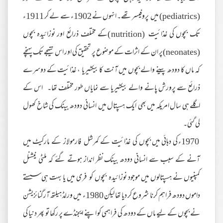
(pediatrics) میں پروفیسر تھے۔ انہوں نے 1902ء سے لے کر 1911ء
تک بچوں کی غذائیت (nutrition)کے مختلف ذرائع اور نوزائیدہ بچوں
(neonates)پر ان کے اثرات کے موضوع پر تحقیق کی اور اس نتیجے تک پہنچے
کہ ماں کا دودھ پینے والے بچوں میں آنت کا بیکٹیریا ، غذائیت کے دوسرے
ذرائع سے پرورش پانے والے بیکٹیریا سے نمایاں طور مختلف تھا۔ اس کے
اگلے ہی سال امریکہ میں بھی ایک ہسپتال میں انسانی دودھ بینک کی شاخ کھول
لی گئی۔
1970ء کی دہائی میں بچوں کی غذائیت کے کمرشل فارمولاز کے مارکیٹ میں
آنے کے سبب سے انسانی دودھ بینک نظر انداز ہوتے گئے کہ ملٹی نیشنل
کمپنیوں نے ہسپتالوں میں موجود نوزائیدہ بچوں کو فری میں یا بہت ہی سستے
داموں دودھ فراہم کرنا شروع کر دیا تھا لیکن 1980ء میں ورلڈ ہیلتھ آرگنائزیشن
نے بچوں کے لیے ماں کے دودھ کی فراہمی کو اپنے ایجنڈے پر رکھا تو پھر دنیا کی