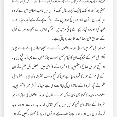
موجود انسانی دودھ کے بینک سے جب دودھ لیا جائے گا اور مسلسل لیا جائے گا
یعنی چھ آٹھ ماہ تک یا ایک ڈیڑھ سال تک تو اس میں غالب امکان یہی ہے کہ وہ
بچہ ایک ہی خاتون کا دودھ پانچ مرتبہ پی لے۔ یا اگر بچے کے لیے ایک فیڈر دودھ
خریدا گیا اور وہ فیڈر بچے نے پانچ مرتبہ میں ختم کیا تو اس سے بھی دوسرے قول
کے مطابق بھی رضاعت ثابت ہو جاتی ہے۔
معاصر اہل علم میں انسانی دودھ بینکوں کے بارے تین موقف پائے جاتے ہیں؛
اکثر اہل علم کے نزدیک ان کا قیام کسی صورت جائز نہیں ہے جیسا کہ شیخ بن باز
اور شیخ محمد بن صالح العثیمین ﷮ وغیرہ کے فتاویٰ ہیں۔ بعض اہل علم نے ان
کے قیام کے جواز کا فتوی دیا ہے جیسا کہ شیخ یوسف القرضاوی ہیں۔ بعض اہل
علم نے کچھ شروط کے ساتھ اس کی اجازت دی ہے جیسا کہ ڈاکٹر عمر الاشقر ہیں۔
حکومت سندھ کا کہنا بھی یہی تھا کہ ہم نے انسانی دودھ بینکوں کی اجازت کچھ
شروط کے ساتھ دی تھی کہ جن میں یہ بھی شامل تھا کہ یہ ادارے دودھ ہدیہ
کرنے والی ماں اور دودھ پینے والے بچے دونوں کا ریکارڈ محفوظ رکھیں گے اور