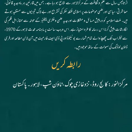
اڑتالیس سال سے علم و ثقافت کے مرکز لاہور سے شائع ہو رہا ہے۔ جس میں قارئین ہر ماہ جدید قانونی،
معاشرتی، سیاسی اور علمی موضوعات پر اسلامی نقطہ نظر کی تشریح اور بے لاگ تجزیوں سے مستفید ہوتے
ہیں۔ ملت اسلامیہ کو درپیش مسائل و مشکلات اور جدید علمی و فکری چیلنجز کے حوالہ سے ممتاز اہل قلم کی
نگارشات پیش کرنا اس رسالہ کا طرہ امتیاز ہے. اس ویب سائٹ پر ماہنامہ محدث لاہورکے 1970ء
سے لیکر اب تک چھپنے والے تمام شمارے یونیکوڈ اور پی ڈی ایف فارمیٹ میں آن لائن مطالعہ اور فری
ڈاؤن لوڈنگ کی سہولت کے ساتھ موجود ہیں۔
رابطہ کریں
مرکز النور: کالج روڈ، نزد غازی چوک، ٹاؤن شپ، لاہور ۔ پاکستان