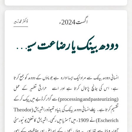
اگست 2024ء
ڈاکٹر محمد زبیر
دودھ بینک یا رضاعت سینٹر ؟
انسانی دودھ بینک سے مراد ایک ایسا ادارہ ہے جو ماؤں کے دودھ کو جمع کرتا
ہے، اس کی جانچ پڑتال کرتا ہے اور اسے حرارتی تطہیر کے عمل
(processing and pasteurizing) سے گزار کر ڈبے میں پیک کر کے
تقسیم کرتا ہے۔ پہلے انسانی دودھ بینک کی بنیاد تھیوڈور اشیریش (Theodor
Escherich) نے 1909ء میں آسٹریا میں رکھی۔ اشیریش کا تعلق یونیورسٹی
آف ویانا سے تھا اور یہ وہاں بچوں کے امراض اور حفاظت کے امور