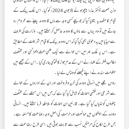
نیونیٹولوجی نے کراچی میں ایک ہیومن مِلک بینک قائم کیا۔ اس کا افتتاح سندھ کی
وزیر صحت ڈاکٹر عذرا پیچوہو نے 8 جون 2024ء کو کیا۔ اس مِلک بینک کے
قیام کا مقصد یہ بتلایا گیا کہ جو بچے کسی وجہ سے ماں کا دودھ پینے سے محروم رہ
جاتے ہیں تو وہ یہاں سے ماؤں کا دودھ حاصل کر سکتے ہیں۔ وزارت کی طرف
سے میڈیا میں یہ دعوی بھی کیا گیا کہ اس دودھ بینک کا قیام شریعت کے مطابق
ہے۔ اس پر ملک بھر میں اس حوالے سے ایک علمی بحث چھڑ گئی اور مختلف
مکاتب فکر کے علماء نے اس کے عدم جواز کا فتوی جاری کیا ۔ اس کے نتیجے میں
حکومت سندھ نے اپنے فیصلے کو واپس لے لیا ۔
رواں مجلے میں انسانی دودھ کی خرید وفروخت اور ان کے اداروں کے حوالے
سے شرعی اور فقہی ابحاث کو شامل کیا گیا ہے کہ جس میں اس مسئلے کے مختلف
پہلوؤں کونمایاں کیا گیا ہے۔ قارئین ان ابحاث کو ملاحظہ فرما سکتے ہیں۔ انسانی
دودھ کے بینکوں میں ممانعت اور حرمت کی اصل وجہ رضاعت کا مسئلہ ہے۔
جس طرح نکاح کی حرمتیں نسب سے ثابت ہوتی ہیں، اسی طرح رضاعت سے