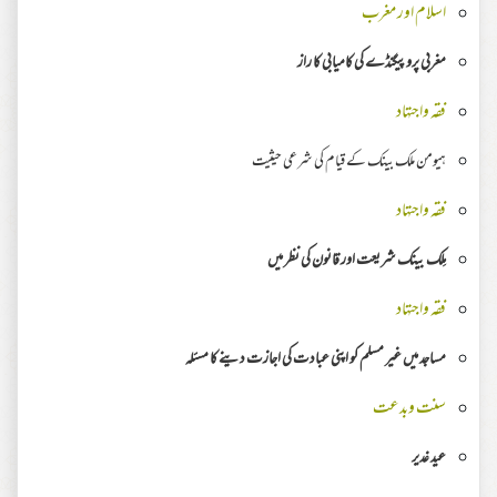
اسلام اور مغرب
مغربی پروپیگنڈے کی کامیابی کا راز
فقہ واجتہاد
ہیومن ملک بینک کے قیام کی شرعی حیثیت
فقہ واجتہاد
مِلک
بینک شریعت اور قانون کی نظر میں
فقہ واجتہاد
مساجد میں غیر مسلم کو اپنی عبادت کی اجازت دینے کا مسئلہ
سنت وبدعت
عید غدیر