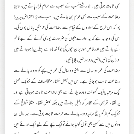
بھی ثابت ہوتی ہیں۔ جو رشتے نسب کے سبب سے حرام قرار پاتے ہیں، وہی
رضاعت کے سبب سے بھی محرم بن جاتے ہیں۔ سب سے بڑا اعتراض یہ پیدا
ہوا کہ اس طرح کے اداروں کے قیام سے رضاعت کی حرمتیں پامال ہوں گی۔
اس کی وجہ یہ ہے کہ یہ ادارے بچوں کی ضرورت پوری کرنے کے لیے قائم
کیے جاتے ہیں اور خاص طور پران بچوں کی جو آٹھ ماہ سے پہلے پیدا ہو جاتے ہیں
اور ان کی مائیں انہیں دودھ نہیں پلا پاتیں ۔
رضاعت کی عمر دو سال ہے یعنی دو سال کی عمر میں بچے کو دودھ پلانے سے
رضاعت ثابت ہو جاتی ہے۔ اس میں بعض فقہاء مثلاً احناف کے نزدیک محض
ایک مرتبہ یا ایک گھونٹ دودھ پلانے سے بھی رضاعت ثابت ہو جاتی ہے اور
یہ فقہاء قرآن کے ظاہر کو دلیل بناتے ہیں جبکہ بعض فقہاء مثلاً شوافع کے
نزدیک کم از کم پانچ مرتبہ دودھ پلانے سے حرمت ثابت ہوتی ہے۔ بہر حال ان
دونوں میں سے کسی بھی قول کو لیا جائے تو ایک بچے کے لیے ایک علاقے میں