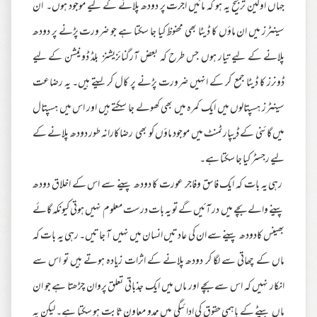
جہاں اولین ترجیح یہ ہو کہ مائیں اجرت پر دودھ پلانے کے لیے موجود ہوں۔ ان
سینٹرز میں ان ماؤں کا ڈیٹا بھی محفوظ کیا جا سکتا ہے جو ضرورت پڑنے پر دودھ
پلانے کے لیے تیار ہوں جس طرح کہ بعض آرگنائزیشنز بلڈ ڈونیشن کے لیے
ڈونرز کا ڈیٹا جمع کر کے انہیں ضرورت پڑنے پر کال کر لیتے ہیں۔ یہ رضاعت
سینٹرز ہسپتالوں میں ایک کمرہ میں بھی کھولے جا سکتے ہیں اور اس میں ہسپتال
میں گائنی کے ڈیپارٹمنٹ میں موجود ماؤں کو بھی رضاکارانہ طور دودھ پلانے کے
لیے رجسٹر کیا جا سکتا ہے۔
رہی یہ بات کہ ایک فاسق وفاجر عورت کا دودھ پینے سے اس کے اخلاق دودھ
پینے والے بچے میں در آئیں گے تو یہ بات درست معلوم نہیں ہوتی کیونکہ گائے
بھینس کادودھ پینے سے ان کی عادتیں انسان میں نہیں آ جاتیں۔ رہی یہ بات کہ
ماں کے چھاتی سے لگا کر دودھ پلانے کے اثرات زیادہ ہوتے ہیں تو اس سے
انکار نہیں کہ اس سے بچے اور ماں میں ایک جذباتی تعلق پروان چڑھتا ہے جو ان
ماں بیٹے کے باہمی حقوق کی ادائیگی میں ممدو معاون ثابت ہو سکتا ہے۔ لیکن یہ