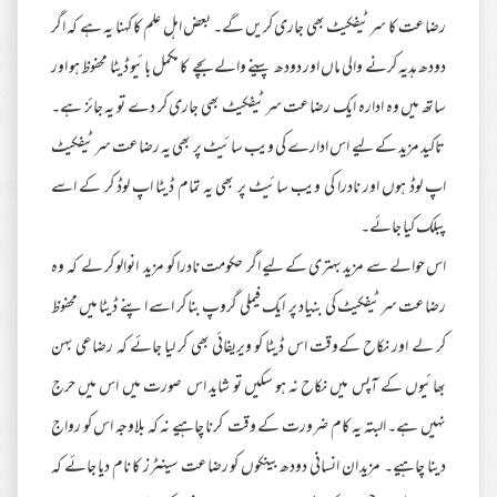
رضاعت کا سرٹیفکیٹ بھی جاری کریں گے۔ بعض اہل علم کا کہنا یہ ہے کہ اگر
دودھ ہدیہ کرنے والی ماں اور دودھ پینے والے بچے کا مکمل بائیو ڈیٹا محفوظ ہو اور
ساتھ میں وہ ادارہ ایک رضاعت سرٹیفکیٹ بھی جاری کر دے تو یہ جائز ہے۔
تاکید مزید کے لیے اس ادارے کی ویب سائیٹ پر بھی یہ رضاعت سرٹیفکیٹ
اپ لوڈ ہوں اور نادرا کی ویب سائیٹ پر بھی یہ تمام ڈیٹا اپ لوڈ کر کے اسے
پبلک کیا جائے۔
اس حوالے سے مزید بہتری کے لیے اگر حکومت نادرا کو مزید انوالو کر لے کہ وہ
رضاعت سرٹیفکیٹ کی بنیاد پر ایک فیملی گروپ بنا کر اسے اپنے ڈیٹا میں محفوظ
کر لے اور نکاح کےوقت اس ڈیٹا کو ویریفائی بھی کر لیا جائے کہ رضاعی بہن
بھائیوں کے آپس میں نکاح نہ ہو سکیں تو شاید اس صورت میں اس میں حرج
نہیں ہے۔ البتہ یہ کام ضرورت کے وقت کرنا چاہیے نہ کہ بلاوجہ اس کو رواج
دینا چاہیے۔ مزید ان انسانی دودھ بینکوں کو رضاعت سینٹرز کا نام دیا جائے کہ