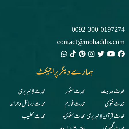
0092-300-0197274
contact@mohaddis.com
ہمارے دیگر پراجیکٹ
محدث حدیث
محدث سٹور
محدث لائبریری
محدث فتویٰ
محدث فورم
محدث رسائل وجرائد
محدث قرآن لائبریری
محدث سٹوڈیو
محدث خطیب