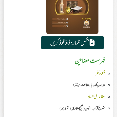
مکمل شمارہ ڈاؤنلوڈ کریں
فہرست مضامین
فکر ونظر
دودھ بینک یا رضاعت سینٹر ؟
عقائد اہل السنۃ
شرح كتاب التوحيد (صحيح بخاری)
قسط (5)