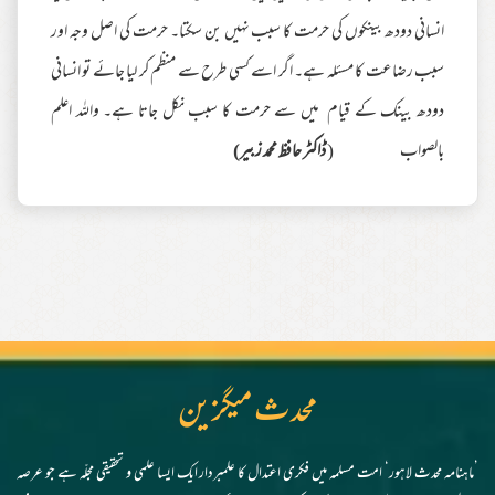
انسانی دودھ بینکوں کی حرمت کا سبب نہیں بن سکتا۔ حرمت کی اصل وجہ اور
سبب رضاعت کا مسئلہ ہے۔ اگر اسے کسی طرح سے منظم کر لیا جائے تو انسانی
دودھ بینک کے قیام میں سے حرمت کا سبب نکل جاتا ہے۔ واللہ اعلم
بالصواب (
ڈاکٹر حافظ محمد زبیر)
محدث میگزین
’ماہنامہ محدث لاہور‘ امت مسلمہ میں فکری اعتدال کا علمبردار ایک ایسا علمی و تحقیقی مجلّہ ہے جو عرصہ