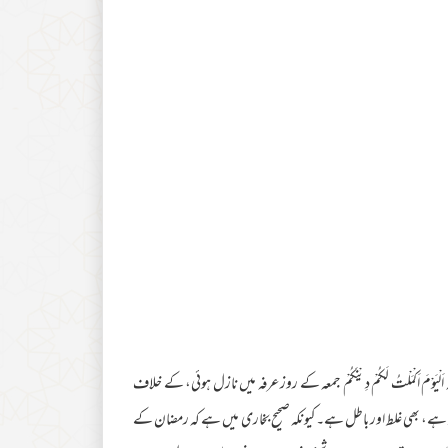
مَ اَكْمَلْتُ لَكُمْ دِيْنَكُمْ جمعہ کے روز عرفہ میں نازل ہوئی، کے خلاف
روزوں کے برابر ہے، بھی غلط اور باطل ہے۔ کیونکہ صحیح بخاری میں ہے کہ رمضان کے