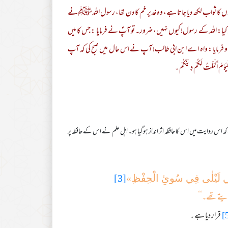
زوں کا ثواب لکھ دیا جاتا ہے، وہ غدیر خم کا دن تھا، رسول اللہﷺ نے
 کیا: اللہ کے رسول! کیوں نہیں، ضرور۔ تو آپؐ نے فرمایا : جس کا میں
 فرمایا : واہ اے ابن ابی طالب! آپ نے اس حال میں صبح کی کہ آپ
َلْتُ لَكُمْ دِيْنَكُمْ ۔
اس روایت میں اس کا حافظہ اثر انداز ہو گیا ہو۔ اہل علم نے اس کے حافظہ پر
َٔبِي لَیْلٰی فِي سُوئِ الْحِفْظِ»
[3]
 دیتے تھے۔‘‘
قرار دیا ہے ۔