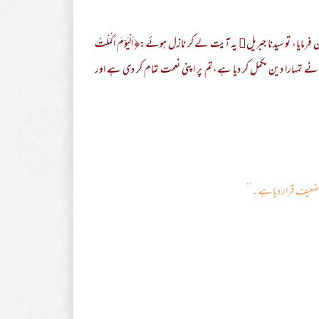
ا، تو سیدنا جبریل﷤ یہ آیت لے کر نازل ہوئے:﴿ اَلْيَوْمَ اَكْمَلْتُ
ْمَمْتُ عَلَيْكُمْ نِعْمَتِيْ وَ رَضِيْتُ لَكُمُ الْاِسْلَامَ دِيْنًا ﴾ [المائدة : 3] آج میں نے تمہارا دین مکمل کر دیا ہے،تم پر اپنی نعمت تمام کر دی ہے اور
ضعیف قرار دیا ہے۔‘‘