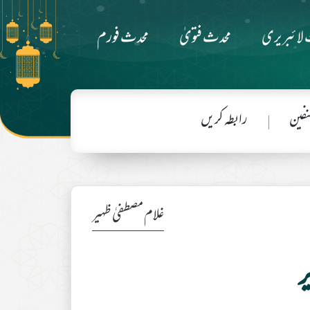
لائبریری
محدث فتویٰ
محدث فورم
فین
رابطہ کریں
غلام مصطفیٰ ظہیر
ر