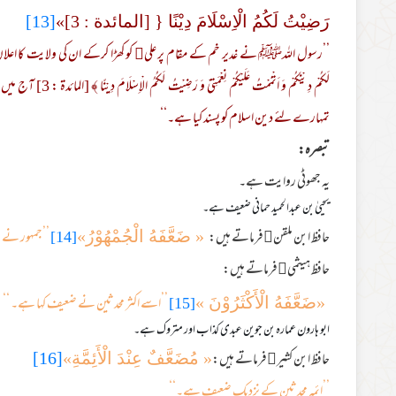
رَضِيْتُ لَكُمُ الْاِسْلَامَ دِيْنًا { [المائدة : 3]»
[13]
’’رسول اللہﷺ نے غدیر خم کے مقام پر علی﷜ کو کھڑا کرکے ان کی ولایت کا اعلان فرمای
لَكُمْ دِيْنَكُمْ وَ اَت
تمہارے لئے دین اسلام کو پسند کیا ہے۔‘‘
تبصرہ:
یہ جھوٹی روایت ہے۔
یحییٰ بن عبدالحمید حمانی ضعیف ہے۔
حافظ ابن ملقن﷫فرماتے ہیں:
[14]
’’جمہور نے 
« ضَعَّفَهُ الْجُمْهُوْرُ»
حافظ ہیثمی﷫فرماتے ہیں:
[15]
’’اسے اکثر محدثین نے ضعیف کہا ہے۔ ‘‘
«ضَعَّفَهُ الْأَکْثَرُوْنَ »
ابو ہارون عمارہ بن جوین عبدی کذاب اور متروک ہے۔
حافظ ابن کثیر﷫فرماتے ہیں:
« مُضَعَّفٌ عِنْدَ الْأَئِمَّةِ»
[16]
’’ائمہ محدثین کے نزدیک ضعیف ہے۔‘‘