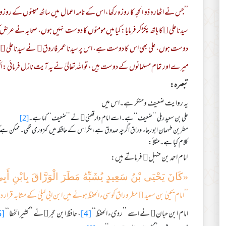
’’جس نے اٹھارہ ذو الحجہ کا روزہ رکھا، اس کے نامہ اعمال میں ساٹھ مہینوں کے رو
سیدنا علی ﷜کا ہاتھ پکڑ کر فرمایا: کیا میں مومنوں کا دوست نہیں ہوں، صحابہ نے عرض
دوست ہوں، علی بھی اس کا دوست ہے، اس پر سیدنا عمر فاروق﷜ نے سیدنا علی ﷜ و
میرے اور تمام مسلمانوں کے دوست ہیں، تو اللہ تعالیٰ نے یہ آیت نازل فرمائی : اَلْيَوْمَ اَكْم
تبصرہ:
یہ روایت ضعیف ومنکر ہے۔اس میں
علی بن سعید رملی ’’ضعیف‘‘ہے۔اسے امام دارقطنی نے ’’ضعیف‘‘ کہا ہے۔
[2]
مطر بن طہمان ابو رجاء وراق اگرچہ صدوق ہے، مگر اس کے حافظہ میں کمزوری تھی۔ ممکن ہے کہ 
کلام کیا ہے۔مثلا ً:
امام احمد بن حنبل فرماتے ہیں:
«کَانَ یَحْیَی بْنُ سَعِیدٍ یُشَبِّهُ مَطَرَ الْوَرَّاقَ بِابْنِ ا
’’امام یحییٰ بن سعید ﷫ مطر وراق کو سیء الحفظ ہونے میں ابن ابی لیلیٰ کے مشابہ قرار
امام ابن حبان﷫ نے اسے ’’ردیء الحفظ‘‘
[4]
، حافظ ابن حجر﷫نے ’’کثیر الخطا‘‘
[5]