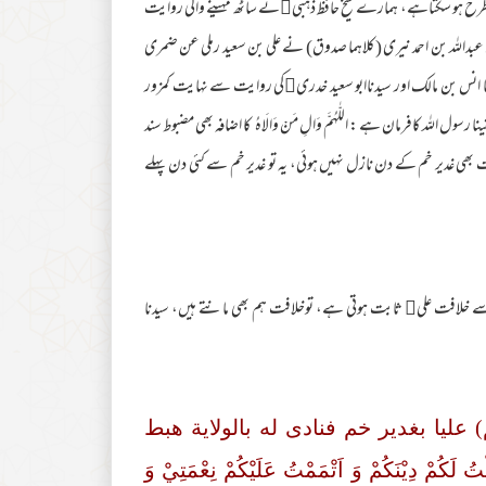
س طرح ہو سکتاہے، ہمارے شیخ حافظ ذہبی﷫نے ساٹھ مہینے والی روایت
عبداللہ بن احمد نیری (کلاهما صدوق) نے علی بن سعید رملی عن ضمری
ا انس بن مالک اور سیدناابو سعید خدری﷜کی روایت سے نہایت کمزور
للہ کافرمان ہے : اللّٰهُمَّ وَالِ مَنْ وَالَاهُ کا اضافہ بھی مضبوط سند
 بھی غدیر خم کے دن نازل نہیں ہوئی، یہ تو غدیر خم سے کئی دن پہلے
ے خلافت علی﷜ ثابت ہوتی ہے، توخلافت ہم بھی مانتے ہیں، سیدنا
ليا بغدير خم فنادى له بالولاية هبط
ْ دِيْنَكُمْ وَ اَتْمَمْتُ عَلَيْكُمْ نِعْمَتِيْ وَ