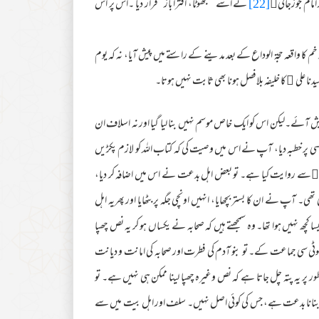
مام جوزجانی﷫
[22]
نے اسے ’’جھوٹا، افترا باز‘‘قرار دیا ۔اس پر اس
م کا واقعہ حجۃ الوداع کے بعد مدینے کے راستے میں پیش آیا، نہ کہ یوم
دنا علی ﷜کا خلیفہ بلافصل ہونا بھی ثابت نہیں ہوتا۔
یش آئے۔لیکن اس کو ایک خاص موسم نہیں بنا لیا گیا اور نہ اسلاف ان
 نے غدیر خم سے واپسی پر خطبہ دیا، آپ نے اس میں وصیت کی کہ کتاب اللہ کو لازم پکڑیں
 ارقم﷜سے روایت کیا ہے۔ تو بعض اہل بدعت نے اس میں اضافہ کر دیا،
ٓپ نے ان کا بستر بچھایا، انہیں اونچی جگہ پر بٹھایا اور پھریہ اہل
ھ نہیں ہوا تھا۔ وہ سمجھتے ہیں کہ صحابہ نے یکساں ہو کر یہ نص چھپا
 سی جماعت کے۔ تو بنو آدم کی فطرت اور صحابہ کی امانت و دیانت
 پر یہ پتہ چل جاتا ہے کہ نص وغیرہ چھپا لینا ممکن ہی نہیں ہے۔ تو
عید بنانا بدعت ہے، جس کی کوئی اصل نہیں۔ سلف اور اہل بیت میں سے