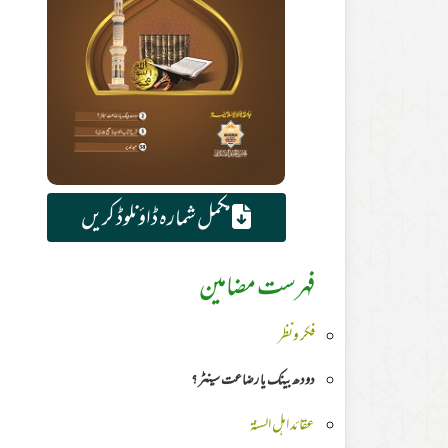
مکمل شمارہ ڈاؤنلوڈ کریں
فہرست مضامین
فکر ونظر
دودھ بینک یا رضاعت سینٹر ؟
عقائد اہل السنۃ