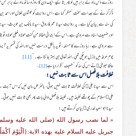
روزے دس ماہ کے برابر ہیں تو پھر بتائیے، ایک دن کا روزہ ساٹھ ماہ کے برابر ک
ذکر کر نے کے بعد اسے سخت ’منکر‘ کہا ہے، اس روایت کو حبشون خلال اور احمد بن 
کی سند سے بیان کیا ہے۔ یہ روایت سیدنا عمر فاروق،سیدنا مالک بن حویرث، سیدن
اور ضعیف اسناد سے مروی ہے۔اس کے ابتدائی الفاظ من کنت مولاہ فعلی مولاہ تو یقینا رسول ا
سے مروی ہے، رہا روزے کا مسئلہ، تو یہ بالکل درست نہیں اور اللہ کی قسم یہ آیت
یوم عرفہ میں نازل ہو چکی تھی۔اللہ تعالیٰ ہی بہتر جانتا ہے۔‘‘
[11]
حافظ سیوطی﷫نے اس کی سندکو ’’ضعیف ‘‘قرار دیا ہے
[12]
۔
خلافت بلا فصل اس سے ثابت نہیں :
اس سے سیدنا علی﷜ کی خلافت ثابت نہیں ہوتی، بالفرض مان لیں کہ اس آیت س
علی﷜ اسلام کے چوتھے خلیفہ ہیں۔خلیفہ بلافصل والی بات پھر بھی ثابت نہیں ہوتی۔
سیدنا ابو سعید خدری﷜بیان کرتے ہیں :
« لما نصب رسول الله (صلى الله عليه وسلم) ع
جبريل عليه السلام عليه بهذه الاية:{اَلْيَوْمَ اَكْمَلْتُ لَكُم