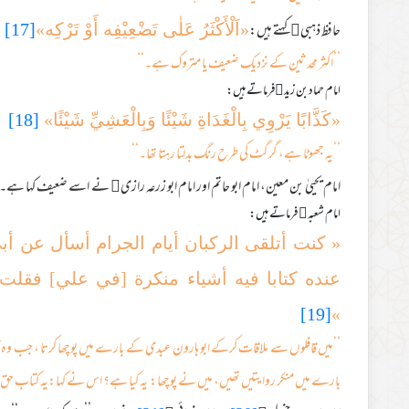
حافظ ذہبی﷫کہتے ہیں:
«اَلْأَکْثَرُ عَلٰی تَضْعِیْفِه أَوْ تَرْکِه»
[17]
’’اکثر محدثین کے نزدیک ضعیف یا متروک ہے۔‘‘
امام حماد بن زید﷫فرماتے ہیں:
«کَذَّابًا یَرْوِي بِالْغَدَاةِ شَیْئًا وَبِالْعَشِيِّ شَیْئًا»
[18]
’’یہ جھوٹا ہے، گرگٹ کی طرح رنگ بدلتا رہتا تھا۔‘‘
امام یحییٰ بن معین، امام ابو حاتم اور امام ابو زرعہ رازی﷭ نے اسے ضعیف کہا ہے۔
امام شعبہ﷫ فرماتے ہیں:
« كنت أتلقى الركبان أيام الجرام أسأل عن أب
عنده كتابا فيه أشياء منكرة [في علي] فقلت 
[19]
»
’’میں قافلوں سے ملاقات کرکے ابو ہارون عبدی کے بارے میں پوچھا کرتا ، جب و
بارے میں منکر روایتیں تھیں، میں نے پوچھا: یہ کیا ہے؟ اس نے کہا:یہ کتاب حق