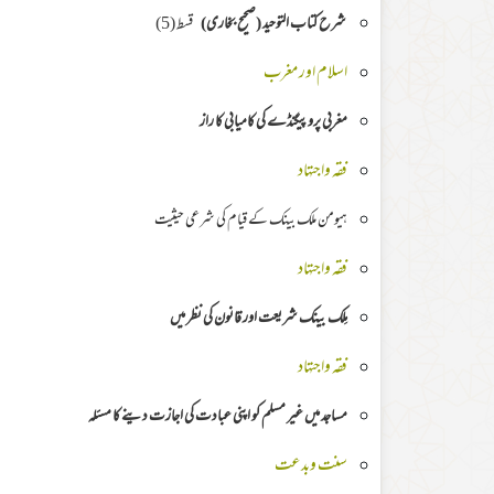
شرح كتاب التوحيد (صحيح بخاری)
قسط (5)
اسلام اور مغرب
مغربی پروپیگنڈے کی کامیابی کا راز
فقہ واجتہاد
ہیومن ملک بینک کے قیام کی شرعی حیثیت
فقہ واجتہاد
مِلک
بینک شریعت اور قانون کی نظر میں
فقہ واجتہاد
مساجد میں غیر مسلم کو اپنی عبادت کی اجازت دینے کا مسئلہ
سنت وبدعت