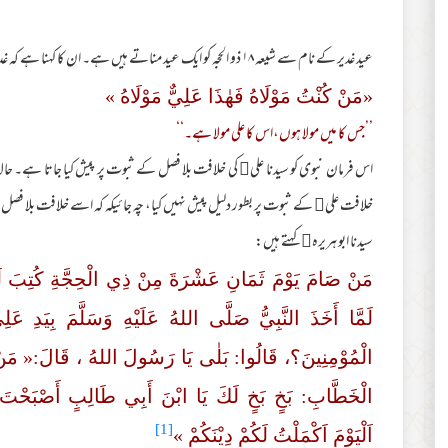
عید غدیر کے نام سے شیعہ ۱۸ ذو الحجہ کو ایک عید مناتے ہیں ہے۔ ان کا کہنا ہے کہ غدیر خُم کے مقام پر نبی کریمﷺ نے سیدنا علی﷜ کا ہاتھ پکڑ کر فرمایا :
«مَنْ کُنْتُ مَوْلَاهُ فَهٰذَا عَلِيٌّ مَوْلَاهُ »
’’جس کا میں مولا ہوں،اس کا علی مولا ہے۔‘‘
اس فرمان نبوی کو سیدنا علی﷜ کی خلافت بلا فصل کے ثبوت پر پیش کیا جاتا ہے۔ حالان
خلافت علی﷜ کے ثبوت پر بطور دلیل پیش نہیں کیا، چہ جائیکہ کہ اسے خلافت بلا فصل پر
سیدنا ابو ہریرہ﷜ کہتے ہیں:
مَنْ صَامَ یَوْمَ ثَمَانِ عَشْرَةَ مِنْ ذِي الْحِجَّةِ کُتِبَ لَه
لَمَّا أَخَذَ النَّبِيُّ صَلَّی اللهُ عَلَیْهِ وَسَلَّمَ بِیَدِ ع
الْمُوْمِنِینَ؟، قَالُوا: بَلٰی یَا رَسُولَ اللهُ ، قَالَ:« مَنْ کُ
الْخَطَّابِ: بَخٍ بَخٍ لَكَ یَا ابْنَ أَبِي طَالِبٍ أَصْبَحْتَ
[1]
اَلْيَوْمَ اَكْمَلْتُ لَكُمْ دِيْنَكُمْ »