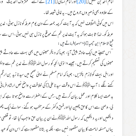
امام احمد بن حنبل﷫
[20]
اور امام نسائی﷫
[21]
نے اسے ’’متروک الحدیث ‘‘ ور ا
کے علاوہ بھی ڈھیروں جروح ہیں ۔یہ غالی شیعہ تھا۔
اس میں کوئی اختلاف نہیں کہ یہ آیت کریمہ جمعہ کے دن یوم عرفہ کو نازل ہوئی، غدیر خ
عرفہ کو۔ لہٰذا ثابت ہوا کہ یہ آیت غدیر خم کے موقع پر نازل ہی نہیں ہوئی، اس سے سی
شیخ الاسلام ابن تیمیہ﷫ (۷۲۸ھ) فرماتے ہیں :
’’اس مہینے میں ایک حادثہ پیش آیا، جیسا کہ دیگر مہینوں میں بھی بہت سے حادثے پ
مہینوں کی تعظیم کرتے ہیں، جیسے ۱۸ذی الحجہ کو رسول اللہﷺ
اور اہل بیت کو لازم پکڑیں، جیسا کہ امام مسلم نے اپنی صحیح میں سیدنا زید بن
کہنے لگے : آپﷺ نے اس وقت سیدنا علی﷜ کی خلافت پر واضح نص ارشاد فرمائی تھی۔ ا
بدعت ایسا کلام اور عمل بیان کرتے ہیں، جس کے اضطرارسے واضح ہوتا ہے کہ ایسا کچ
لی، وصی سے اس کا حق چھین لیا اورفسق وکفر کے مرتکب ہوگئے، سوائے ایک چھوٹی
دیکھیں اور یہ دیکھیں کہ رسول اللہﷺنے ان پر بیان حق واجب کیا تھا، تو قطعی طور
یہاں مسئلہ امامت کا بیان مقصود نہیں ہے، بلکہ یہ بتانا مقصود ہے کہ اس دن کو 