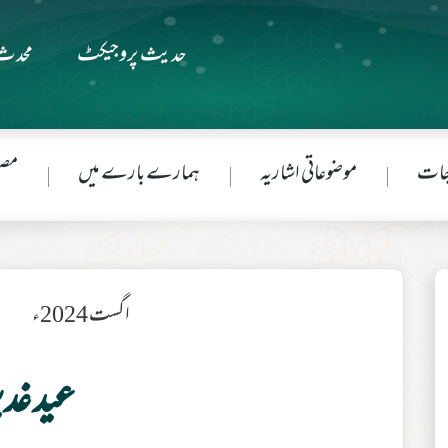
حدیث پروجیکٹ
محدث 
جات
موضوعاتی اشاریہ
ہمارے بارے میں
مصن
اگست 2024ء
عید غدی