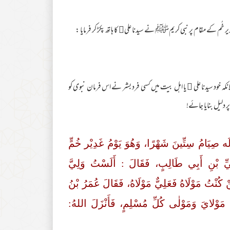
کہ خود سیدنا علی ﷜ یا اہل بیت میں کسی فرد بشر نے اس فرمان نبوی کو
 دلیل بنایا جائے!
 صِیَامُ سِتِّینَ شَهْرًا، وَهُوَ یَوْمُ غَدِيْر خُمٍّ
َلِيِّ بْنِ أَبِي طَالِبٍ، فَقَالَ : أَلَسْتُ وَلِيَّ
نْتُ مَوْلَاهُ فَعَلِيٌّ مَوْلَاهُ، فَقَالَ عُمَرُ بْنُ
 مَوْلايَ وَمَوْلٰی کُلِّ مُسْلِمٍ، فَأَنْزَلَ اللهُ: