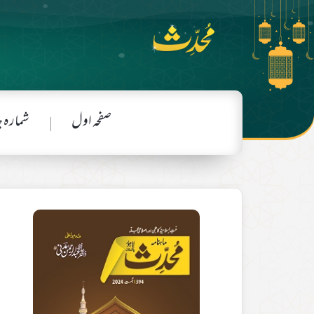
صفحہ اول
شمارہ 