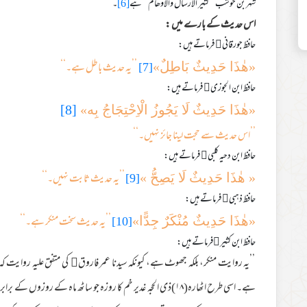
شہر بن حوشب ’’کثیر الارسال والاوھام‘‘ ہے
[6]
۔
اس حدیث کے بارے میں :
حافظ جورقانی﷫ فرماتے ہیں:
[7]
’’یہ حدیث باطل ہے۔‘‘
«هٰذَا حَدِیثٌ بَاطِلٌ»
حافظ ابن الجوزی﷫ فرماتے ہیں:
«هٰذَا حَدِیثٌ لَا یَجُوزُ الْاِحْتِجَاجُ بِه»
[8]
’’اس حدیث سے حجت لینا جائز نہیں۔‘‘
حافظ ابن دحیہ کلبی﷫ فرماتے ہیں:
[9]
’’یہ حدیث ثابت نہیں۔‘‘
« هٰذَا حَدِیثٌ لَا یَصِحُّ »
حافظ ذہبی﷫ فرماتے ہیں:
[10]
’’یہ حدیث سخت منکر ہے۔‘‘
«هٰذَا حَدِیثٌ مُنْکَرٌ جِدًّا»
حافظ ابن کثیر﷫فرماتے ہیں:
’’یہ روایت منکر، بلکہ جھوٹ ہے، کیونکہ سیدنا عمر فاروق﷜ کی متفق علیہ روایت کہ اَلْيَوْ
ہے۔ اسی طرح اٹھارہ(۱۸)ذی الحجہ غدیر خم کا روزہ جو ساٹھ ماہ کے 