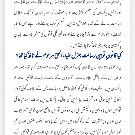
پاکستان کے سیکولر عناصر کا مغالطہ اور مباحثہ اساس کے لحاظ سے ہی غلط ہے
اور اُنہیں پاکستان کی عظیم اکثریت کا یہ موقف کہ وہ پاکستان کو ایک اسلامی
ریاست بنانے کے شدید خواہش مند ہیں، تسلیم کرلینا چاہئےاور اپنے اس لگاتار
خلافِ دستور جرم سے باز آجانا چاہئے جو وہ غیرملکی قوتوں کی آشیر باد سے اہلیانِ
پاکستان پر بزورِ جبر نافذ کرنا چاہتے ہیں۔
کیا قانون ِتوہین رسالت جنرل ضیاء الحق مرحوم نے نافذ کیا تھا؟
یہ دعویٰ جاتاہے کہ یہ قانون ایک آمر ضیاء الحق نے متعارف کرایا تھا، جبکہ امر
واقعہ اس کے بالکل خلاف ہے۔ آمروں کے بنائے ہوئے قوانین سے تو
پاکستان میں لادینیت اور فحاشی کو تحفظ حاصل ہورہا ہے جس کے خلاف کوئی آواز
اُٹھائی نہیں جاتی اور تحریک بپا نہیں کی جاتی۔ پاکستان میں خلافِ اسلام عائلی
قوانین ہوں یا ویمن پروٹیکشن بل، یہ دونوں قوانین واضح طورپر فوجی آمر ایوب
خاں اور پرویز مشرف کے لاگو کردہ ہیں، اس کے باوجود سیکولر حلقوں اور بزعم
خود 'سول سوسائٹی' میں ان کو بسر وچشم قبول کیا جاتا ہے اور اسلامی قوانین کے