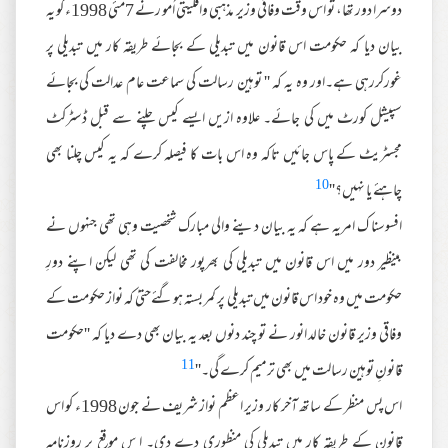
دوسرا دور تھا، تو اس وقت وفاقی وزیر مذہبی واقلیتی اُمو رنے 7مئی 1998ء کو یہ
بیان دیا کہ حکومت اس قانون میں تبدیلی کے بجائے طریقہ کار میں تبدیلی پر
غورکررہی ہے۔اور وہ یہ کہ '' توہین رسالت کی سماعت عام عدالت کی بجائے
سپیشل کورٹ میں کی جائے۔ علاوہ ازیں ایسے کیس چلنے سے قبل ڈسٹرکٹ
مجسٹریٹ کے پاس جائیں تاکہ وہ اس بات کا فیصلہ کرے کہ یہ کیس چلنا بھی
10
چاہئے یا نہیں؟''
افسوسنا ک امریہ ہے کہ یہ بیان دینے والی مبارک شخصیت وہی تھی جنہوں نے
بینظیر دور میں اس قانون میں تبدیلی کی بھرپور مخالفت کی تھی لیکن اپنے دورِ
حکومت میں وہ خود اس قانون میں تبدیلی پر کمر بستہ ہوگئےحتیٰ کہ نواز حکومت کے
وفاقی وزیر قانون خالد انور نے تو چند دنوں بعد یہ بیان بھی دے دیا کہ ''حکومت
11
قانونِ توہین رسالت میں بھی ترمیم کرے گی۔''
اس پس منظر کے ساتھ آخر کار وزیر اعظم نواز شریف نے جون 1998ء کو اس
قانون کے طریقہ کار میں تبدیلی کی منظوری دے دی۔ ا س موقع پر روزنامہ