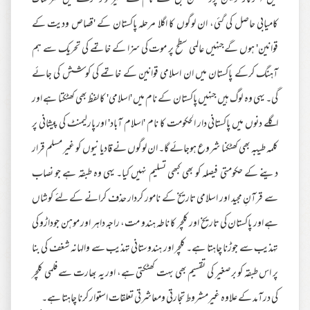
میں آخرکار 'ویمن پروٹیکشن بل' کے نام سے غیرمؤثر کرنے میں شرمناک
کامیابی حاصل کی گئی، ان لوگوں کا اگلا مرحلہ پاکستان کے 'قصاص ودیت کے
قوانین' ہوں گےجنہیں عالمی سطح پر موت کی سزا کے خاتمے کی تحریک سے ہم
آہنگ کرکے پاکستان میں ان اسلامی قوانین کے خاتمے کی کوشش کی جائے
گی۔ یہی وہ لوگ ہیں جنہیں پاکستان کے نام میں 'اسلامی' کا لفظ بھی کھٹکتا ہے اور
اگلے دنوں میں پاکستانی دار الحکومت کا نام 'اسلام آباد' اور پارلیمنٹ کی پیشانی پر
کلمہ طیبہ بھی کھٹکنا شروع ہوجائے گا۔ ان لوگوں نے قادیانیوں کو غیر مسلم قرار
دینے کے حکومتی فیصلہ کو بھی کبھی تسلیم نہیں کیا۔ یہی وہ طبقہ ہے جو نصاب
سے قرآنِ مجید اور اسلامی تاریخ کے نامور کردار حذف کرانے کے لئے کوشاں
ہے اور پاکستان کی تاریخ اور کلچر کا ناطہ ہندو مت، راجہ داہر اور موہن جوداڑو کی
تہذیب سے جوڑنا چاہتا ہے۔ کلچر اور ہندوستانی تہذیب سے والہانہ شغف کی بنا
پر اس طبقہ کو برصغیر کی تقسیم بھی بہت کھٹکتی ہے، اور یہ بھارت سے فلمی کلچر
کی درآمد کے علاوہ غیرمشروط تجارتی ومعاشرتی تعلقات استوار کرنا چاہتا ہے۔