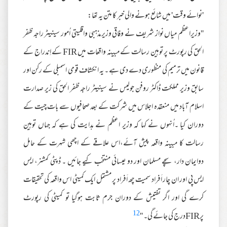
'نوائے وقت' میں شائع ہونے والی خبر کا متن یہ تھا:
''وزیراعظم میاں نواز شریف نے وفاقی وزیرمذہبی واقلیتی اُمور سینیٹر راجہ ظفر
الحق کی رپورٹ پر توہین رسالت کے مبینہ واقعات میں FIR کے اِندراج کے
قانون میں ترمیم کی منظوری دے دی ہے ۔ یہ انکشاف قومی اسمبلی کے رکن اور
سابق وزیر مملکت ڈاکٹر روفن جولیس نے سینیٹر راجہ ظفر الحق کی زیر صدارت
اسلام آباد میں منعقدہ اجلاس میں شرکت کے بعد صحافیوں سے بات چیت کے
دوران کیا ۔اُنہوں نے کہا کہ وزیر اعظم نے ہدایت کی ہے کہ جہاں توہین
رسالت کا مبینہ واقعہ پیش آئے،اس علاقے کے اچھی شہرت کے حامل
دوایمان دار، سچے مسلمان اور دو عیسائی منتخب کیے جائیں ۔ ڈپٹی کمشنر، ایس
ایس پی اور ان چار اَفراد سمیت چھ اَفراد پر مشتمل ایک کمیٹی اس واقعہ کی تحقیقات
کرے گی اور اگر تفتیش کے دوران جرم ثابت ہوگیا تو کمیٹی کی رپورٹ
12
پرFIRدرج کی جائے گی۔ ''