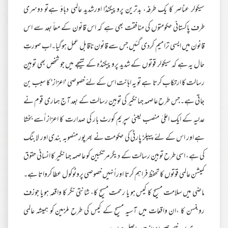
سیکولر عناصر کا یک طرفہ، بدترین پروپیگنڈا اورشدید عالمی دباؤ ہےتو دوسری
طرف پاکستانی حکومتوں کی منافقت بھی ہے کہ اس قانون کے معاً بعد سے اس
قانون میں ایسی ترامیم کردی گئیں جس سے قانون ناقابل عمل ہوگیا۔اب صورتِ
حال یہ ہے کہ سیکولر قوتوں کے شدید پروپیگنڈہ کے نتیجے میں جو شخص بھی توہینِ
رسالت کا ارتکاب کرتا ہے تو یہ اہانت اس کے لئے خصوصی 'اعزاز' کا سبب بن
جاتی ہے۔جس طرح عاصمہ جہانگیر کی توہین رسالت کے بعد آج ہماری قوم نے
عدلیہ کے ایک اعلیٰ منصب یعنی سپریم کورٹ بار کی صدارت کا اعزاز اُسے بخشا
ہے اور اس کے لئے پیپلز پارٹی کی حکومت نے بھرپور منصوبہ بندی اور لابنگ
کی ہے، اسی طرح توہین رسالت کے دیگرمرتکبین کو عاصمہ جہانگیر کا انسانی حقوق
کمیشن عالمی قوتوں کا تحفظ فراہم کرتا اور اُنہیں خصوصی پروٹوکول عطا کرواتا ہے۔
ماضی میں سلامت مسیح کا کیس ہو یا رحمت مسیح کا، شانتی نگر کا واقعہ ہو یا جوزف
روبنسن کا ،ان واقعات میں آسیہ مسیح کے کیس کی طرح ملزمین کو ہمیشہ عالمی