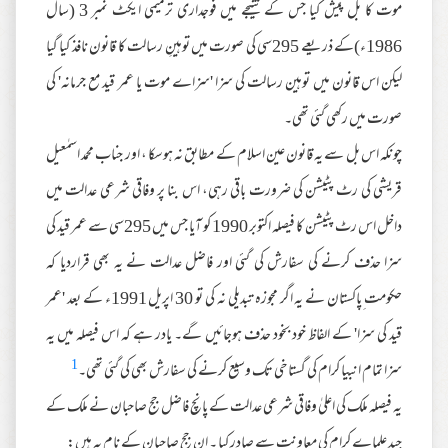
موت کا بل پیش کیا جس کے نتیجے میں فوجداری ترمیمی ایکٹ نمبر 3 (سال
1986ء)کے ذریعے 295سی کی صورت میں توہینِ رسالت کا قانون نافذ کیا گیا
لیکن اس قانون میں توہین رسالت کی سزا 'سزاے موت یا عمر قید مع جرمانہ' کی
صورت میں رکھی گئی تھی۔
چونکہ اس بل سے یہ قانون عین اسلام کے مطابق نہ ہوسکا ، اور جناب محمد اسمٰعیل
قریشی کی رٹ پٹیشن کی ضرورت باقی رہی، اس بنا پر وفاقی شرعی عدالت میں
داخل اس رٹ پٹیشن کا فیصلہ اکتوبر 1990 کو آیا جس میں 295سی سے عمر قید کی
سزا حذف کرنے کی سفارش کی گئی اور فاضل عدالت نے یہ بھی قراردیا کہ
حکومت ِپاکستان نے یہ اگر مجوزہ تبدیلی نہ کی تو 30 اپریل 1991ء کے بعد 'عمر
قید کی سزا' کے الفاظ خود بخود حذف ہوجائیں گے۔ یادر ہے کہ اس فیصلہ میں یہ
1
سزا تمام انبیا کرام کی گستاخی تک وسیع کرنے کی سفارش بھی کی گئی تھی۔
یہ فیصلہ ملک کی اعلیٰ وفاقی شرعی عدالت کے پانچ فاضل جج صاحبان نے ملک کے
جید علماے کرام کی معاونت سے صادر کیا ۔ ان جج صاحبان کے نام یہ ہیں: