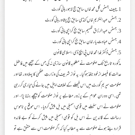
1. چیف جسٹس گل محمد خاں سابق جج لاہور ہائی کورٹ
2. جسٹس عبد الکریم خاں کنڈی سابق جج پشاور ہائی کورٹ
3. جسٹس عبد الرزاق تھہیم سابق جج کراچی ہائی کورٹ
4. جسٹس عبادت یار خان سابق جج کراچی ہائی کورٹ
5. جسٹس ڈاکٹر فدا محمد خاں پی ایچ ڈی ،اسلامی قانون
مذکورہ تاریخ تک حکومت نے مطلوبہ قانون سازی نہ کی جس کے نتیجے میں فاضل
عدالت کا فیصلہ از خود نافذ ہوگیا۔ یہ نواز شریف کی وزارتِ عظمیٰ کا پہلادور تھا اور
حکومت سپریم کورٹ میں اس فیصلے کے خلاف اپیل میں جانے کی تیاری کررہی
تھی۔اسی دوران عوام کے پرزور مطالبے پر نواز حکومت کو پیچھے ہٹنا پڑا، اور
حکومت نے اس سلسلے میں قومی اسمبلی میں بل پیش کردیا۔ اس موقع پر ناموسِ
رسالت کے قائدین نے اس بل کو قومی اسمبلی میں پیش کرنے کو بے فائدہ
قراردیتے ہوئے حکومت سے یہ مطالبہ کیا کہ اگر حکومت اس سے متفق ہے تو