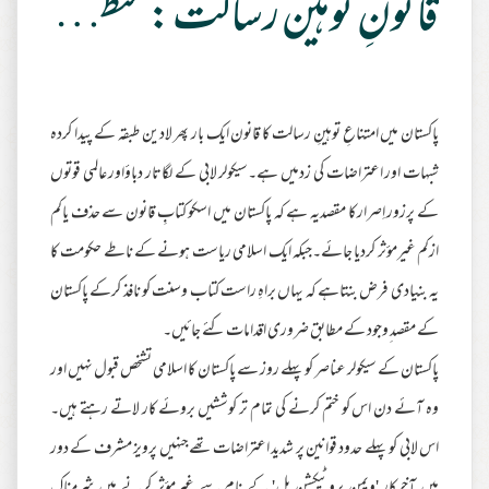
قانونِ توہین رسالت: منظوری اورخاتمے کے مابین
پاکستان میں امتناعِ توہینِ رسالت کا قانون ایک بار پھر لادین طبقہ کے پیدا کردہ
شبہات اور اعتراضات کی زدمیں ہے۔سیکولر لابی کے لگاتار دباؤاور عالمی قوتوں
کے پرزور اِصرارکا مقصدیہ ہے کہ پاکستان میں اسکو کتابِ قانون سے حذف یاکم
ازکم غیرمؤثر کردیا جائے۔جبکہ ایک اسلامی ریاست ہونے کے ناطے حکومت کا
یہ بنیادی فرض بنتاہے کہ یہاں براہِ راست کتاب وسنت کو نافذ کرکے پاکستان
کے مقصد ِوجود کے مطابق ضروری اقدامات کئے جائیں۔
پاکستان کے سیکولر عناصر کو پہلے روز سے پاکستان کا اسلامی تشخص قبول نہیں اور
وہ آئے دن اس کو ختم کرنے کی تمام تر کوششیں بروئے کار لاتے رہتے ہیں۔
اس لابی کو پہلے حدود قوانین پر شدید اعتراضات تھےجنہیں پرویز مشرف کے دور