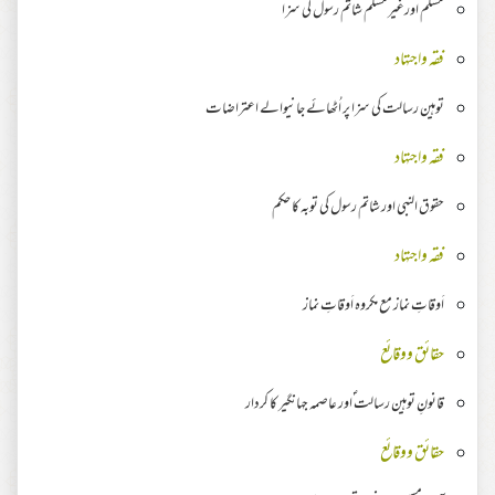
مسلم اورغیرمسلم شاتم رسول کی سزا
فقہ واجتہاد
توہین رسالت کی سزا پر اُٹھائے جانیوالے اعتراضات
فقہ واجتہاد
حقوق النبی اور شاتم رسول کی توبہ کا حکم
فقہ واجتہاد
اَوقاتِ نماز مع مکروہ اَوقاتِ نماز
حقائق ووقائع
قانونِ توہین رسالت ؐاور عاصمہ جہانگیر کا کردار
حقائق ووقائع