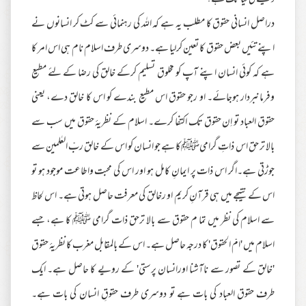
دینے کی کیا تک ہے؟
دراصل انسانی حقوق کا مطلب یہ ہے کہ اللہ کی رہنمائی سے کٹ کر انسانوں نے
اپنے تئیں بعض حقوق کا تعین کرلیا ہے۔ دوسری طرف اسلام نام ہی اس امر کا
ہے کہ کوئی انسان اپنے آپ کو مخلوق تسلیم کرکے خالق کی رضا کے لئے مطیع
وفرمانبردار ہوجائے۔ او رجو حقوق اس مطیع بندے کو اس کا خالق دے، یعنی
حقوق العباد تو اِن حقوق تک اکتفا کرے۔ اسلام کے نظریۂ حقوق میں سب سے
بالا تر حق اس ذاتِ گرامیﷺکا ہے جو انسان کو اس کے خالق ربّ العٰلمین سے
جوڑتی ہے۔اگر اس ذات پر ایمانِ کامل ہو اور اس کی محبت واطاعت موجود ہو تو
اس کے نتیجے میں ہی قرآنِ کریم او رخالق کی معرفت حاصل ہوتی ہے۔ اس لحاظ
سے اسلام کی نظر میں تما م حقوق سے بالا ترحق ذات گرامی ﷺ کا ہے، جسے
اسلام میں 'امّ الحقوق' کا درجہ حاصل ہے۔ اس کے بالمقابل مغرب کا نظریۂ حقوق
'خالق کے تصور سے ناآشنا اورانسان پرستی' کے رویے کا حاصل ہے۔ ایک
طرف حقوق العباد کی بات ہے تو دوسری طرف حقوقِ انسان کی بات ہے۔