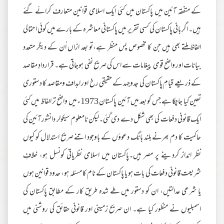
کے متفقہ آئین میں پاکستان میں کئی ایک اسلامی قوانین متعارف کرائے گئے
ہیں۔ اگر بانی پاکستان کی کسی تقریر میں پاکستانی معاشرہ کے بارے میں کوئی احتمالی
الفاظ ملتے بھی ہیں جن کا مخصوص پس منظر ہے،تو بعد ازاں اُن کے دیگر متعدد
بیانات اور واضح قومی پیغامات سے اس کی صریح نفی ہوجاتی ہے۔ قراردادِ مقاصد
کے ذریعے قیامِ پاکستان کی جدوجہد کے حقیقی رخ اور اہداف ومقاصد کا دستوری
تعین کیا جاچکا ہے جس کو بعد میں آئین پاکستان 1973ء میں واضح تر الفاظ میں کئی
ایک قانونی دفعات کی بھی شکل دے دی گئی۔لیکن نامعلوم سیکولر دانشور آئین کی
حاکمیت کا دم بھرنے بلند بانگ دعوؤں کے باوجود اتنے صریح استدلال کو کیوں
نظر انداز کردینے پر مصر ہیں۔پاکستان میں اسلامی نظریاتی کونسل ہو، خلافِ
شریعت قانونی دفعات کی بات ہو یا پاکستان کے نام کا مسئلہ ہو، حدود قوانین ہوں
یا شرعی عدالتیں، ان کو دستور میں طے شدہ طریق کار کے مطابق پاکستان کی
اسمبلیوں نے منظور کیا ہے۔ ان صریح زمینی اور قانونی حقائق کی روشنی میں