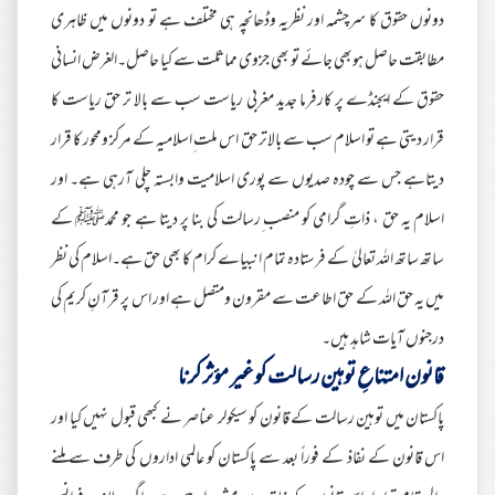
دونوں حقوق کا سرچشمہ اور نظریہ وڈھانچہ ہی مختلف ہے تو دونوں میں ظاہری
مطابقت حاصل ہوبھی جائے تو بھی جزوی مماثلت سے کیا حاصل۔الغرض انسانی
حقوق کے ایجنڈے پر کارفرما جدید مغربی ریاست سب سے بالا تر حق ریاست کا
قرار دیتی ہے تو اسلام سب سے بالاتر حق اس ملت ِاسلامیہ کے مرکز ومحور کا قرار
دیتاہے جس سے چودہ صدیوں سے پوری اسلامیت وابستہ چلی آرہی ہے۔ اور
اسلام یہ حق ، ذاتِ گرامی کو منصب ِرسالت کی بنا پر دیتا ہے جو محمدﷺ کے
ساتھ ساتھ اللہ تعالیٰ کے فرستادہ تمام انبیاے کرام کا بھی حق ہے۔اسلام کی نظر
میں یہ حق اللہ کے حق اطاعت سے مقرون ومتصل ہے اور اس پر قرآنِ کریم کی
درجنوں آیات شاہد ہیں۔
قانون امتناعِ توہین رسالت کو غیر مؤثر کرنا
پاکستان میں توہین رسالت کے قانون کو سیکولر عناصر نے کبھی قبول نہیں کیا اور
اس قانون کے نفاذ کے فوراً بعد سے پاکستان کو عالمی اداروں کی طرف سے ملنے