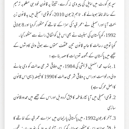
سپریم کورٹ میں اپیل کی پیروی نہ کرے،نتیجتاً یہ قانون خود ہی مطلوبہ ترمیم
کے ساتھ نافذ ہوجائے گا۔ تاہم 2 جون 2010ء کو قومی اسمبلی میں یہ قانون زیر
بحث آیا اور اسمبلی نے 'عمر قید' کی سزا کے خاتمے کو منظور کردیا اور 8 جولائی
1992ء کو پاکستان کی سینیٹ نے بھی اس بل کو اتفاقِ رائے سے منظور کیا۔
گویا توہین رسالت کا حالیہ قانون تین مختلف سمتوں سے ہونی والی کاوشوں کے
نتیجے میں پاکستان کے مجموعہ تعزیرات کا حصہ بنا ہے:
1. جناب محمد اسمٰعیل قریشی کی 1984ء میں وفاقی شرعی عدالت کو دی جانے
والی درخواست اور اس پر وفاقی شرعی عدالت کا 1990 کا فیصلہ (یہی اس قانون
کا اصل محرک ہے)
2. قومی اسمبلی میں آپا نثار فاطمہ کا پیش کردہ بل اور اس کے نتیجے میں محدود قانون
سازی
3. آخر کار جون1992ء میں پاکستانی پارلیمان میں سزاے عمر قید کے خاتمے کا