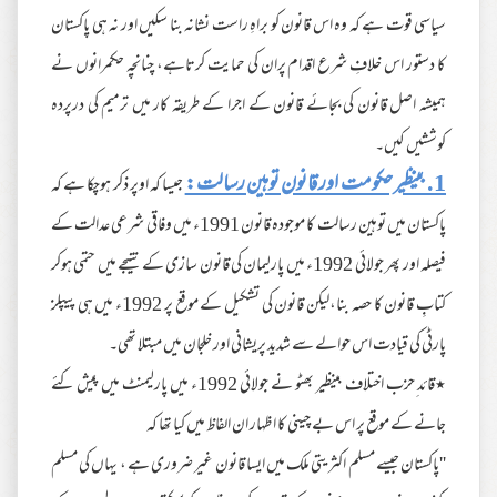
سیاسی قوت ہے کہ وہ اس قانون کو براہِ راست نشانہ بنا سکیں اور نہ ہی پاکستان
کا دستور اس خلافِ شرع اقدام پران کی حمایت کرتاہے، چنانچہ حکمرانوں نے
ہمیشہ اصل قانون کی بجائے قانون کے اجرا کے طریقہ کار میں ترمیم کی درپردہ
کوششیں کیں۔
1. بینظیر حکومت اور قانون توہین رسالت:
جیسا کہ اوپر ذکر ہوچکا ہے کہ
پاکستان میں توہین رسالت کا موجودہ قانون 1991ء میں وفاقی شرعی عدالت کے
فیصلہ اور پھر جولائی 1992ء میں پارلیمان کی قانون سازی کے نتیجے میں حتمی ہوکر
کتابِ قانون کا حصہ بنا،لیکن قانون کی تشکیل کے موقع پر 1992ء میں ہی پیپلز
پارٹی کی قیادت اس حوالے سے شدید پریشانی اور خلجان میں مبتلا تھی۔
٭قائد ِحزب اختلاف بینظیر بھٹو نے جولائی 1992ء میں پارلیمنٹ میں پیش کئے
جانے کے موقع پر اس بے چینی کا اظہار ان الفاظ میں کیا تھا کہ
''پاکستان جیسے مسلم اکثریتی ملک میں ایسا قانون غیر ضروری ہے ، یہاں کی مسلم