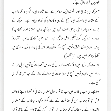
طور پر یہ قرار دیتی ہے کہ
''امریکہ میں چرچ اور سٹیٹ ایک دوسرے سے علیحدہ ہیں، لیکن دیگر مذاہب
کے مقابلہ میں امریکہ میں مسیح کے پیروکاروں کی تعداد زیادہ ہے۔ امریکہ کے
بڑے عہدیدار بائبل پر ہی حلف لیتے ہیں، چنانچہ عدلیہ، مقننہ او رانتظامیہ کا
مذہب سے یک گونہ تعلق بالکل واضح ہے۔ اس بنا پر آزادئ مذہب، آزادئ
پریس اوربنیادی حقوق،توہین مسیح کے قانون اور اس کی بابت قانون سازی میں
قطعاً مزاحم نہیں ہیں۔'' (مختصراً)
یاد رہے کہ امریکہ میں دیگر مذاہب اور ان کی مقدس شخصیات کی توہین قابل مؤاخذہ
جرم نہیں، البتہ توہین مسیح کی سزا موت کی سزاکے خاتمہ کے بعد عمر قید کردی
گئی ہے۔
٭ ایسے ہی جب برطانیہ میں جب شاتم رسول سلمان رشدی کو تحفظ دینے کا واقعہ
پیش آیا تو برطانیہ اس کی حفاظت کے لئے کھڑا ہوگیا ۔ برطانیہ کے مسلمان
باشندوں نے یہ مطالبہ کیا کہ برطانیہ میں توہین مسیح کے قانون کے ساتھ توہین