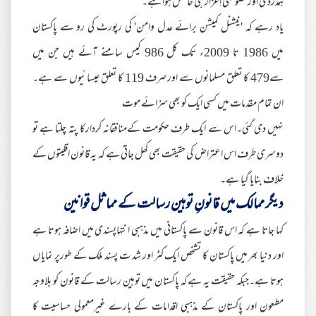
ہمدردی اور خصوصی اِعزاز ہی حاصل ہوا ہے۔
یاد رہے کہ 'نیشنل کمیشن برائے عدل وامن' کی رپورٹ کی رو سے پاکستان
میں 1986 تا 2009ء تک کل 986 کیس سامنے آئے ہیں جن میں
سے479 کا تعلق مسلمانوں سے اور صرف 119 کا تعلق عیسائیوں سے ہے۔
ان تمام مقدمات میں کسی ایک کو بھی سزائے موت
نہیں دی گئی۔اس سے ایک طرف حکومت کےمنافقانہ کردارکا پتہ چلتا ہے تو
دوسری طرف اس اعتراض کی حقیقت بھی کھل جاتی ہے کہ یہ قانون اقلیتوں کے
خلاف بنایا گیا ہے۔
دیگر ممالک میں قانونِ توہین رسالت کے مماثل قوانین
کہا جاتا ہے کہ اس قانون سے پاکستانی میں مذہبی انتہاپسندی میں اضافہ ہوتا ہے
اور دنیا بھر میں پاکستان کا تشخص ایک کٹر اور شد ت پسند ملک کے طورپر نمایاں
ہوتا ہے۔جبکہ حقیقت یہ ہےکہ پاکستان میں توہین رسالت کے قانون کو بلاوجہ
مطعون اور پاکستان کے مذہبی اقدامات کے بارے غیرمعمولی حساسیت کا