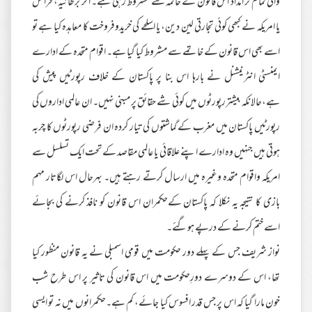
والی تمام تر امداد اس قانون کے خاتمہ سے مشروط رہی ہے۔ اگر برطانیہ، فرانس
یا امریکہ نے کبھی کوئی تجارتی لین دین، یا اسلحے کی خریدوفروخت کا معاہدہ کیا ہے تو
اسے بھی اس قانون کے خاتمے سے مشروط کیا گیا ہے۔ اقوام متحدہ کے ادارے
ایمنسٹی انٹرنیشنل نے بارہا اس بنا پر پاکستان کے خلاف رپورٹیں پیش کی
ہے،حالانکہ بیشتررپورٹوں میں کوئی شے حقائق پر مبنی نہیں۔ ان عالمی اداروں کی
رپورٹیں پاکستان میں مغرب کے گماشتوں کی تیار کردہ ان فرضی رپورٹوں کا چربہ
ہوتی ہیں جنہیں وہ ادارے اپنے علاقائی یا عالمی مقاصد کے تحت ایک تسلسل سے
امریکہ واقوام متحدہ وغیرہ میں ارسال کرتے رہتے ہیں۔ بہرحال اس لگاتار مہم
بازی کا نتیجہ یہ نکلا کہ پاکستان کےحکمران اس قانون کو نافذ کرنے کی بجائے
اسےختم کرنے کے درپے ہوگئے۔
نواز شریف جس کے پہلے دور حکومت میں قومی اسمبلی نے یہ قانون منظور کیا
تھا، اس کے دوسرے دورِحکومت میں اس قانون کی تاثیر پر اس طرح شب
خون مارا گیا کہ اس پر جس قدر افسوس کیا جائے، کم ہے۔حکمرانوں میں نہ تو ایسی