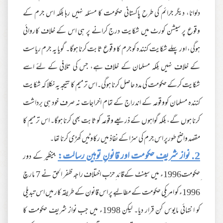
دلوانا، دیگر جرائم کی طرح پاکستانی حکومت کا مسئلہ نہیں رہا بلکہ اس جرم کے
وقوع پر سیشن کورٹ میں شکایت درج کرانے پر ہی اس کے خلاف کاروائی
ہوگی، اور پہلے شکایت کنندہ کو جرم کا وقوع ثابت کرنا ہوگا۔ گویا یہ جرم ریاست
کے خلاف نہیں بلکہ مسلمان کے خلاف ہے، جس کی تلافی کے لئے اسے
شکایت کرکے حکومت کی مدد حاصل کرنا ہوگی۔اس ترمیم کا نتیجہ یہ نکلا کہ شکایت
کنندہ مسلمان کووقوعہ کے اندراج کے تمام اخراجات نہ صرف خود ہی برداشت
کرنا ہوں گے، بلکہ گواہوں کے ذریعے وقوعہ کو ثابت بھی کرنا ہوگا۔ اس ترمیم کا
مقصد واضح طورپر اس جرم کی سزا کے نفاذ ميں رکاوٹیں کھڑی کرنا تھا۔
2. نواز شریف حکومت اور قانونِ توہین رسالت:
بینظیر کے دور
ِحکومت1996ء میں سینٹ کےقائد ِحزبِ اختلاف راجہ ظفر الحق نے 7 مارچ
1996ء کو امریکی حکومت کے مطالبے پر اس قانون کے طریقہ کار میں اس تبدیلی
کو انتہائی مایوس کن قرار دیا۔ لیکن 1998ء میں جب نواز شریف حکومت کا