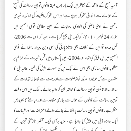
آسیہ مسیح کے واقعہ کے تناظر میں ایک بار پھر یہ طبقہ قانونِ توہین رسالت کی تنسیخ
کے حوالے سے انتہائی متحرک ہوچکا ہے اور اس متحرک اقلیت کی نمائندہ شیری
رحمن نے اپنی ماضی کی الحادی روایات کے عین مطابق،قومی اسمبلی میں
مؤرخہ 24 نومبر ٢٠١٠ء کو ایک بل جمع کرایا ہے، جیسا کہ اس سے 2006ء
قبل حدود قوانین کے خلاف بھی پیپلز پارٹی کی اسی دین بیزار رہنما نے قومی
اسمبلی میں بل پیش کیا تھا، اور 2004ء میں پاکستان میں قتل غیرت کے جرائم پر
مطلوبہ قانون سازی بھی اس نے ایک بل کی صورت پیش کی تھی۔ حالیہ بل کا
مقصد یہ ہے کہ موجودہ امریکہ نوازحکومت سےاور بہت سے ظالمانہ اقدامات کے
ساتھ ساتھ قانون توہین رسالت کا خاتمہ بھی کروا لیا جائے۔ ملک میں اس وقت
توہین رسالت کے قانون کے حوالہ سے جاری مظاہرےاور مباحثے کا یہی پس
منظر ہے۔قانون توہین رسالت پر اُٹھائے جانے والے اعتراضات اور شبہات کا
ایک جائزہ ذیل میں پیش کیا جارہا ہے، مزید برآں ایک مختصر تاریخی تجزیہ کے