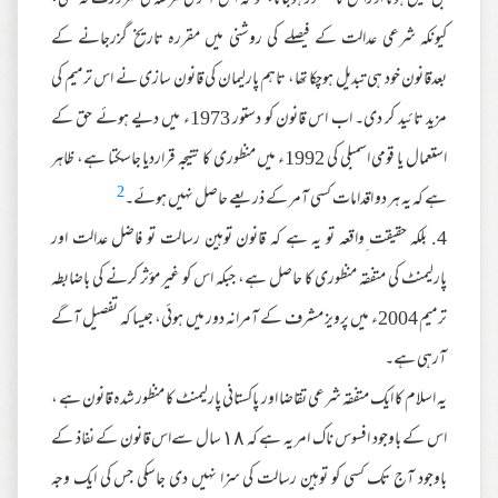
بل پیش ہونا اوراس کا منظور ہوجانا، گو کہ اس آخری مرحلہ کی ضرورت نہ تھی،
کیونکہ شرعی عدالت کے فیصلے کی روشنی میں مقررہ تاریخ گزرجانے کے
بعدقانون خود ہی تبدیل ہوچکا تھا، تاہم پارلیمان کی قانون سازی نے اس ترمیم کی
مزید تائید کر دی۔ اب اس قانون کو دستور 1973ء میں دیے ہوئے حق کے
استعمال یا قومی اسمبلی کی 1992ء میں منظوری کا نتیجہ قراردیا جاسکتا ہے، ظاہر
2
ہے کہ یہ ہر دو اقدامات کسی آمر کے ذریعے حاصل نہیں ہوئے۔
4. بلکہ حقیقت ِواقعہ تو یہ ہے کہ قانون توہین رسالت تو فاضل عدالت اور
پارلیمنٹ کی متفقہ منظوری کا حاصل ہے، جبکہ اس کو غیر مؤثر کرنے کی باضابطہ
ترمیم 2004ء ميں پرویز مشرف کے آمرانہ دور میں ہوئی، جیسا کہ تفصیل آگے
آرہی ہے۔
یہ اسلام کا ایک متفقہ شرعی تقاضا اور پاکستانی پارلیمنٹ کا منظور شدہ قانون ہے ،
اس کے باوجود افسوس ناک امر یہ ہے کہ ١٨ سال سےاس قانون کے نفاذ کے
باوجود آج تک کسی کو توہین رسالت کی سزا نہیں دی جاسکی جس کی ایک وجہ