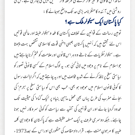
ساتھ اس قانون کو غیرمؤثر کرنے کی مرحلہ وار تفصیل پیش کی جارہی ہے جس کی
روشنی میں آئندہ کا منظرنامہ بڑی حد تک واضح ہوجائے گا :
کیا پاکستان ایک سیکولر ملک ہے؟
توہین رسالت کے قوانین کے خلاف پاکستان کا ملحد وسیکولر طبقہ اور عالمی قوتیں
اس لئے مجتمع ہیں کہ اُنہیں پاکستان جیسی ایٹمی قوت کا اسلامی تشخص بہت چبھتا
ہے۔سیکولرنظریات کے ناطے وہ ہر اس قانون اور علامت کو ختم کرنا چاہتے ہیں
جو اسلام کے نام پر وجود میں لائی گئی ہو۔ یہ لوگ اسلام کے کسی قانونی تصور کو
ریاستی سطح پر نافذ کرنے کے شدید مخالف ہیں اور یہ چاہتے ہیں کہ اگر اہانت ِرسول
کا کوئی قانون اسلام میں موجود ہو بھی، تب بھی اس کو ریاستی سطح پر 'جرم' کی
بجائے مغرب کی طرح یہاں بھی محض مذہبی بنیاد پر 'ایک گناہ' کی حیثیت تک
محدود کردیا جائے اور ان قوانین کی تنفید سے ریاست کو کوئی سروکار نہیں ہونا
چاہئے۔ جبکہ دوسری طرف یہ ایک مسلمہ حقیقت ہے کہ پاکستان کا وجود ہی کلمہ
طیبہ کا مرہونِ منت ہے۔ قرار دادِ مقاصد کی منظوری اور اس کے بعد1973ء