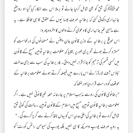
محمدﷺ کی شق کو بھی شامل کرلیا جائے تو برملا اس سے انکار کیا گیا او رواضح
جانبداری دکھائی گئی کہ برطانیہ صرف عیسائیوں کے حقوق کا ہی محافظ ہے۔ یہ
ہے مذہبی غیرجانبداری کا دعویٰ کرنے والوں کا مکروہ چہرہ!
اس موقع پر برطانیہ کے وزیر قانون جان پیٹس نے مسلمانوں کی درخواست کو
مسترد کرتے ہوئے تحریری طورپر بتلایا کہ حکومت ِبرطانیہ توہین مسیح کے قانون
میں کسی قسم کی ترمیم کو جائز قرار نہیں دیتی۔ پھر برطانیہ کی سب سے بڑی عدالت
'ہاؤس آف لارڈز' نے اس بارے میں فیصلہ کرتے ہوئے حکومت ِبرطانیہ کے
موقف کو درست قرار دیا اور لکھا کہ
''برطانوی قانون کی روسے مذہب ِاسلام پر جارحانہ حملہ غیرقانونی نہیں ہے۔ اگر
حکومت ِبرطانیہ قانونِ توہین مسیح میں اسلام کے قانون توہین رسالت کی کوئی شق
شامل کردے تو برطانیہ کی اعلیٰ عدلیہ اس کو یہاں نافذ کرنے سے گریز کرے گی۔ ''
یہ رویہ صرف یورپ وامریکہ کا ہی نہیں بلکہ یورپ کی 'ہیومن رائٹس کورٹ' کو