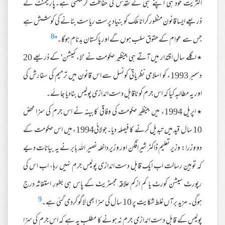
اکثریت خود ہی اپنے نبی کے تقدس کی حفاظت کرسکتی ہے۔پارلیمنٹ کے
ذریعے ایسا قانون منظور کرانا ملک کو بنیاد پرست ریاست بنانے کی کوشش ہے
8
جس سے عوام کے حقوق سلب ہوں گے اور پاکستان بدنام ہوگا۔''
٭ اگلے سال اقتدار میں آتے ہی بینظیر حکومت نے 'لاء کمیشن' کے ذریعے 20
دسمبر 1993ء کو اسلامی نظریاتی کونسل سے اس قانون میں ترمیم کی سفارش کی
اور یہ مطالبہ کیا کہ اس جرم کو ناقابل دست اندازی پولیس بنادیا جائے۔
٭ اپریل 1994ء میں بینظیر حکومت کی وفاقی کابینہ نے اس جرم کی سزا محض
10 سال قید میں تبدیل کرنے کا فیصلہ دیا۔جولائی1994ء میں اس حکومت کے
دو وزرا: وزیر تعلیم ڈاکٹر شیرافگن اور وزیر داخلہ نصیر اللہ بابر نے یہ بیانات دیے
کہ توہین رسالت اب ایک قابل دست اندازی پولیس جرم نہیں رہا، اب اس کی
رپورٹ سیشن کورٹ یا کم ازکم علاقہ مجسٹریٹ کے پاس ہی بطورِ استغاثہ درج
9
ہوگی۔ مزید برآں غلط شکایت پر 10 سال کی سزا بھی لاگو کردی گئی ہے۔
پولیس کے قابل دست اندازی جرم نہ ہونے کا مطلب یہ ہے کہ اس جرم کی سزا