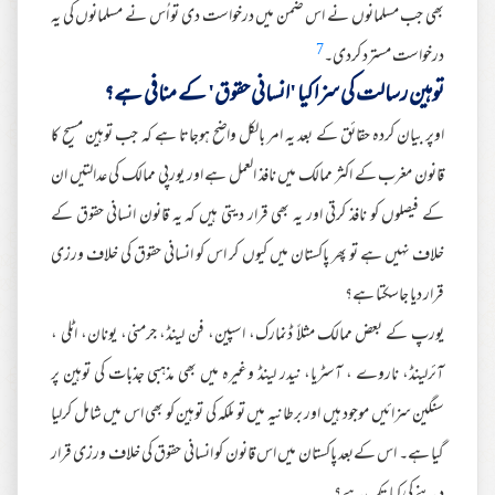
بھی جب مسلمانوں نے اس ضمن میں درخواست دی تو اُس نے مسلمانوں کی یہ
7
درخواست مسترد کردی۔
توہین رسالت کی سزا کیا 'انسانی حقوق' کے منافی ہے؟
اوپر بیان کردہ حقائق کے بعد یہ امر بالکل واضح ہوجاتا ہے کہ جب توہین مسیح کا
قانون مغرب کے اکثر ممالک میں نافذ العمل ہے اور یورپی ممالک کی عدالتیں ان
کے فیصلوں کو نافذ کرتی اور یہ بھی قرار دیتی ہیں کہ یہ قانون انسانی حقوق کے
خلاف نہیں ہے تو پھر پاکستان میں کیوں کر اس کو انسانی حقوق کی خلاف ورزی
قرار دیا جاسکتا ہے؟
یورپ کے بعض ممالک مثلاً ڈنمارک، اسپین، فن لینڈ، جرمنی، یونان، اٹلی ،
آئرلینڈ، ناروے ، آسٹریا، نیدر لینڈ وغیرہ میں بھی مذہبی جذبات کی توہین پر
سنگین سزائیں موجود ہیں اور برطانیہ میں تو ملکہ کی توہین کو بھی اس میں شامل کرلیا
گیا ہے۔ اس کےبعد پاکستان میں اس قانون کو انسانی حقوق کی خلاف ورزی قرار