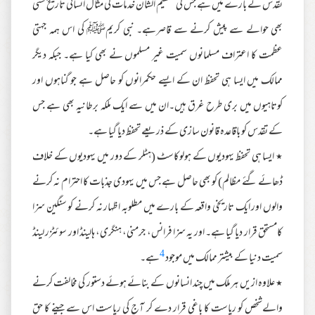
تقدس کے بارے میں ہے جس کی عظیم الشان خدمات کی مثال انسانی تاریخ کسی
بھی حوالے سے پیش کرنے سے قاصرہے۔ نبی کریمﷺ کی اس ہمہ جہتی
عظمت کا اعتراف مسلمانوں سمیت غیر مسلموں نے بھی کیا ہے۔ جبکہ دیگر
ممالک میں ایسا ہی تحفظ ان کے ایسے حکمرانوں کو حاصل ہے جو گناہوں اور
کوتاہیوں میں بری طرح غرق ہیں۔ان میں سے ایک ملکہ برطانیہ بھی ہے جس
کے تقدس کو باقاعدہ قانون سازی کے ذریعے تحفظ دیا گیا ہے۔
٭ ایسا ہی تحفظ یہودیوں کے ہولوکاسٹ (ہٹلر کے دور میں یہودیوں کے خلاف
ڈھائے گئے مظالم) کو بھی حاصل ہے جس میں یہودی جذبات کا احترام نہ کرنے
والوں اور ایک تاریخی واقعہ کے بارے میں مطلوبہ اظہار نہ کرنے کو سنگین سزا
کامستحق قرار دیا گیا ہے۔ اور یہ سزا فرانس، جرمنی، ہنگری، ہالینڈ اور سوئٹزر لینڈ
4
سمیت دنیا کے بیشتر ممالک میں موجود
ہے۔
٭ علاوہ ازیں ہرملک میں چند انسانوں کے بنائے ہوئے دستور کی مخالفت کرنے
والےشخص کو ریاست کا باغی قرار دے کر آج کی ریاست اس سے جینے کا حق