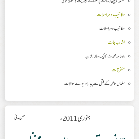
مسئلہ توہین رسالت پر علماے اہلحدیث کا متفقہ فتویٰ
مکاتیب و مراسلات
مکاتیب و مراسلات
اشاریہ جات
ماہنامہ 'محدث'کایک سالہ اِشاریہ
متفرقات
سلمان تاثیر کے قتل سے پیدا ہونیوالے سوالات
جنوری 2011ء
حسن مدنی