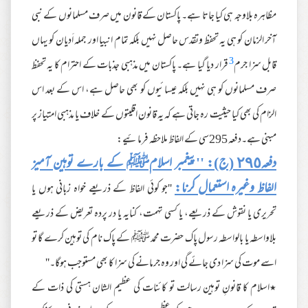
مظاہرہ بلاوجہ ہی کیا جاتا ہے۔ پاکستان کے قانون میں صرف مسلمانوں کے نبی
آخر الزمان کو ہی یہ تحفظ وتقدس حاصل نہیں بلکہ تمام انبیا اور جملہ اَدیان کو یہاں
3
قابل سزا جرم
قرار دیا گیا ہے۔ پاکستان میں مذہبی جذبات کے احترام کا یہ تحفظ
صرف مسلمانوں کو ہی نہیں بلکہ عیسائیوں کو بھی حاصل ہے، اس کے بعد اس
الزام کی بھی کیا حیثیت رہ جاتی ہے کہ یہ قانون اقلیتوں کے خلاف یا مذہبی امتیاز پر
مبنی ہے۔دفعہ 295سی کے الفاظ ملاحظہ فرمائیے:
دفعہ٢٩٥ (ج): ''پیغمبر اسلامﷺ کے بارے توہین آمیز
الفاظ وغیرہ استعمال کرنا:
''جو کوئی الفاظ کے ذریعے خواہ زبانی ہوں یا
تحریری یا نقوش کے ذریعے، یا کسی تہمت، کنایہ یا در پردہ تعریض کے ذریعے
بلاواسطہ یا بالواسطہ رسول پاک حضرت محمد ﷺ کے پاک نام کی توہین کرے گا تو
اسے موت کی سزا دی جائے گی اور وہ جرمانے کی سزا کا بھی مستوجب ہوگا۔''
٭اسلام کا قانونِ توہین رسالت تو کائنات کی عظیم الشان ہستی کی ذات کے