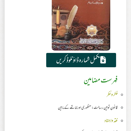
مکمل شمارہ ڈاؤنلوڈ کریں
فہرست مضامین
فکر ونظر
قانونِ توہین رسالت: منظوری اورخاتمے کے مابین
فقہ واجتہاد