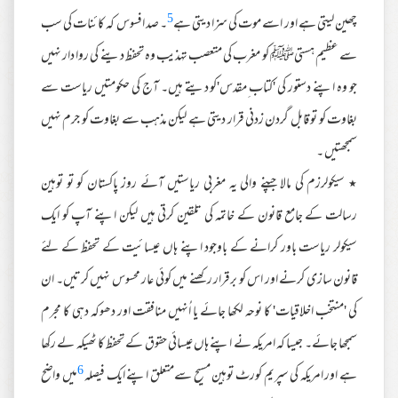
5
چھین لیتی ہے اور اسے موت کی سزا دیتی ہے
۔ صد افسوس کہ کائنات کی سب
سے عظیم ہستیﷺ کو مغرب کی متعصب تہذیب وہ تحفظ دینے کی روا دار نہیں
جو وہ اپنے دستور کی 'کتاب ِمقدس'کو دیتے ہیں۔ آج کی حکومتیں ریاست سے
بغاوت کو تو قابل گردن زدنی قرار دیتی ہے لیکن مذہب سے بغاوت کو جرم نہیں
سمجھتیں ۔
٭ سیکولرزم کی مالا جپنے والی یہ مغربی ریاستیں آئے روز پاکستان کو تو توہین
رسالت کے جامع قانون کے خاتمہ کی تلقین کرتی ہیں لیکن اپنے آپ کو ایک
سیکولر ریاست باور کرانے کے باوجود اپنے ہاں عیسائیت کے تحفظ کے لئے
قانون سازی کرنے اور اس کو برقرار رکھنے میں کوئی عار محسوس نہیں کرتیں۔ ان
کی 'منتخب اخلاقیات' کا نوحہ لکھا جائے یا اُنہیں منافقت اور دھوکہ دہی کا مجرم
سمجھا جائے۔ جیسا کہ امریکہ نے اپنے ہاں عیسائی حقوق کے تحفظ کا ٹھیکہ لے رکھا
6
ہے اور امریکہ کی سپریم کورٹ توہین مسیح سےمتعلق اپنے ایک فیصلہ
میں واضح