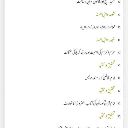
آسیہ مسیح اور قانونِ توہین رسالت
شیعہ واہل السنہ
خلافتِ راشدہ اور وراثت ِانبیاء
شیعہ واہل السنہ
محرم الحرام کی اہمیت اور واقعۂ کربلا کی حقیقت
تحقیق وتنقید
اِمام شافعی ؒاور مسئلۂ تدلیس
تحقیق وتنقید
امام قرافی ؒاور اُن کی کتاب 'الفروق' کا تعارف
تحقیق وتنقید