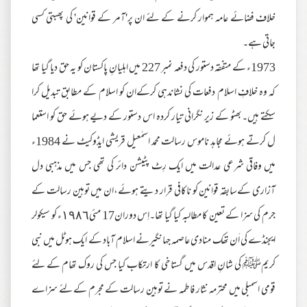
خلاف فضائے عامہ ہموار کرنے کے لئے ان پر'آمر کے قوانین' کی پھبتی کسی
جاتی ہے۔
1973ء کے متفقہ دستور کی دفعہ نمبر 227 میں اہلیانِ پاکستان کو یہ حق دیا گیا تھا
کہ وہ خلافِ اسلام دفعات کی نشاندہی کرکےان کو اسلام کے مطابق تبدیل کرا
سکتے ہیں۔بھٹو کے زیر نگرانی تیار کردہ اس دستور کے دیے ہوئے حق کو استعما
ل کرتے ہوئے مجاہد ناموس رسالت محمد اسمٰعیل قریشی ایڈوکیٹ نے 1984ء
میں وفاقی شرعی عدالت میں ایک رِٹ پٹیشن دائر کی تھی جس میں مذہبی دل
آزاری کےسابقہ قوانین کو ناکافی قرار دیتے ہوئے،ان میں توہین رسالت کے
جرم کی سزا کے تعین کا مطالبہ کیا گیا تھا۔اِس دوران17 مئی١٩٨٦ء کو سیکولر
ایجنڈے کی اَن تھک منادی عاصمہ جہانگیرنے اسلام آباد کے ایک ہوٹل میں نبی
کریمﷺ کی شانِ اقدس میں گستاخی کا ارتکاب کیا جس کی روک تھام کے لئے
قومی اسمبلی میں محترمہ نثار فاطمہ نے توہین رسالت کے مجرم کے لئے سزاے