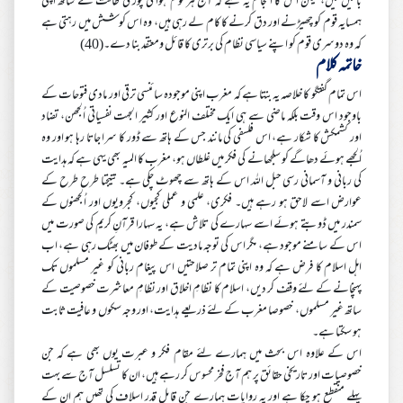
باتیں کیں، لیکن اس کا انجام یہ ہے کہ آج ہر قوم ہوا کی پوری طاقت کے ساتھ اپنی
ہمسایہ قوم کو چھیڑنے اور دق کرنے کا کام لے رہی ہیں، وہ اس کوشش میں رہتی ہے
کہ وہ دوسری قوم کو اپنے سیاسی نظام کی برتری کا قائل ومعتقد بنا دے۔(40)
خاتمہ کلام
اس تمام گفتگو کا خلاصہ یہ بنتا ہے کہ مغرب اپنی موجودہ سائنسی ترقی اور مادی فتوحات کے
باوجود اس وقت بلکہ ماضی سے ہی ایک مختلف النوع اور کثیر الجہت نفسیاتی اُلجھن، تضاد
اور کشمکش کا شکار ہے، اس فلسفی کی مانند جس کے ہاتھ سے ڈور کا سرا جاتا رہا ہو اور وہ
اُلجھے ہوئے دھاگے کو سلجھانے کی فکر میں غلطاں ہو، مغرب کا المیہ بھی یہی ہے کہ ہدایت
کی ربانی و آسمانی رسی حبل اللہ اس کے ہاتھ سے چھوٹ چکی ہے۔ نتیجتا طرح طرح کے
عوارض اسے لاحق ہو رہے ہیں۔ فکری، علمی و عملی کجیوں، کجرویوں اور اُلجھنوں کے
سمندر میں ڈوبتے ہوئے اسے سہارے کی تلاش ہے، یہ سہارا قرآنِ کریم کی صورت میں
اس کے سامنے موجود ہے، مگر اس کی توجہ مادیت کے طوفان میں بھٹک رہی ہے، اب
اہل اسلام کا فرض ہے کہ وہ اپنی تمام تر صلاحتیں اس پیغام ربانی کو غیر مسلموں تک
پہنچانے کے لئے وقف کر دیں، اسلام کا نظامِ اخلاق اور نظامِ معاشرت خصوصیت کے
ساتھ غیر مسلموں، خصوصا مغرب کے لئے ذریعے ہدایت، اور وجہ سکوں و عافیت ثابت
ہو سکتا ہے۔
اس کے علاوہ اس بحث میں ہمارے لئے مقام فکر و عبرت یوں بھی ہے کہ جن
خصوصیات اور تاریخی حقائق پر ہم آج فخر محسوس کر رہے ہیں، ان کا تسلسل آج سے بہت
پہلے منقطع ہو چکا ہے اور یہ روایات ہمارے جن قابل قدر اسلاف کی تھیں ہم ان کے