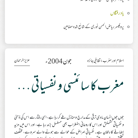
یاد رفتگاں
پروفیسر ریاض الحسن نوری کے شائع شدہ مضامین
جون 2004ء
عزیز الرحمان
اسلام اور مغرب:تقابلی جائزہ
مغرب کا سائنسی و نفسیاتی زاویہ فکر: تدریج و ارتقا
جوں جوں انسان مادی ترقی کے مدارج و منازل طے کر رہا ہے، اسی رفتار سے اس کی ذہنی
و نفسیاتی کشمکش اور اس کا روحانی اضطراب بھی مسلسل بڑھ رہا ہے، اور اس میں مزید
اضافے کا رجحان ہے۔ نفسیاتی امراض کے حوالے سے ہونے والے سروے، مختلف