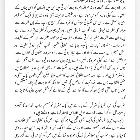
کیا جا سکتا ہے: (1) لذتیت (2) افادیت
پھر افادیت کے تحت وہ تمام اقسامِ مادیت آ جاتی ہیں جن میں انسان کو اس جہاں کے
اعتبار سے کوئی فائدہ محسوس ہوتا ہے، درحقیقت لذتیت بھی افادیت ہی کی ایک قسم قرار
دی جا سکتی ہے۔ ان ہی نفسیاتی لغزشوں کا ثمرہ ہے کہ آج یورپ کے ہاں فطرت سے
مراد بھی فطرتِ حیوانی ہے، فطرتِ انسانی نہیں۔ وہ جن چیزوں کو فطرت قرار دے رہے
ہیں، ان سے فطرتِ سلیمہ اِبا کرتی ہے اور مغرب کی مزعومہ 'فطرت' ہر قسم کے لطیف
احساسات، منصفانہ خیالات، پاکیزہ جذبات، اخلاقی ضمیر، قلبِ سلیم، ذوقِ لطیف اور
عقل سلیم، ان سب سے آزاد اور بے نیاز ہوتی ہے۔ وہ صرف حقوق کی خواہاں ہے،
فرائض سے اسے کوئی سروکار نہیں، اسے پابندیوں اور حدود و قیود سے سخت متنفر ہے،
کیوں کہ یہ بھی فرائض کی یاد دلاتے ہیں۔ یہ نفسیات جو بدیہی طور پر جدید اصطلاح میں
سائنٹزم کی پیداوار ہے، ہمہ جہت اخلاقی انقلاب کا سبب بنی، لیکن مکمل طور پر ایک سلبی و
منفی انقلاب جس سے انسانیت کو حاصل کچھ نہیں ہوا جبکہ کھونا بہت کچھ پڑا۔ مستقبل کا
مؤرخ جب حتمی نتائج اخذ کرے گا تو اسے نفع کے خانے کو مکمل طور پر خالی رکھنا پڑے
گا۔
مغرب کی اس نفسیاتی لغزش کے بارے میں ایک مغربی نو مسلم جناب محمد اسد کا تبصرہ
پرمغز مدلل اور گہرا ہے۔ قدرے طویل اقتباس ملاحظہ فرمائیے، وہ کہتے ہیں:
"(یورپ میں) انسانوں کی ایک ایسی قطع پیدا ہو گئی ہے، جس کی اخلاقیات عملی افادیت
کے سوال کے اندر محصور ہے۔ اور جس کے نزدیک خیر و شر کا بلند ترین معیار مادی
کامیابی ہے، مغرب کی معاشرتی زندگی موجودہ زمانے میں جس گہری تبدیلی سے گزر رہی