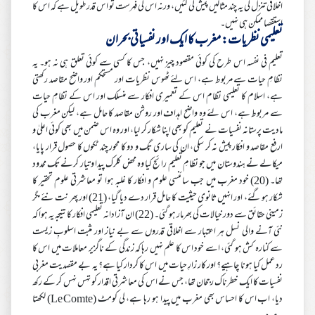
اخلاقی تنزل کی یہ چند مثالیں پیش کی گئیں، ورنہ اس کی فہرست تو اس قدر طویل ہے کہ اس کا
استقصا ممکن ہی نہیں۔
تعلیمی نظریات: مغرب کا ایک اور نفسیاتی بحران
تعلیم فی نفسہ اس طرح کی کوئی مقصود چیز نہیں، جس کا کسی سے کوئی تعلق ہی نہ ہو۔ یہ
نظامِ حیات سے مربوط ہے، اس لئے ٹھوس نظریات اور مستحکم اور واضح مقاصد رکھتی
ہے، اسلام کا تعلیمی نظام اس کے تعمیری افکار سے منسلک اور اس کے نظامِ حیات
سے مربوط ہے، اس لئے وہ واضح اہداف اور روشن مقاصد کا حامل ہے، لیکن مغرب کی
مادیت پرستانہ نفسیات نے تعلیم کو بھی اپنا شکار کر لیا، اور وہ اس ضمن میں بھی کوئی اعلیٰ و
ارفع مقاصد و افکار پیش نہ کر سکی، ان کی ساری تگ و دو کا محور چند ٹکوں کا حصول قرار پایا،
میکالے نے ہندوستان میں جو نظامِ تعلیم رائج کیا وہ محض کلرک پیدا و تیار کرنے تک محدود
تھا۔ (20) خود مغرب میں جب سائنسی علوم و افکار کا غلبہ ہوا تو معاشرتی علوم تحقیر کا
شکار ہو گئے، اور انہیں ثانوی حیثیت کا حامل قرار دے دیا گیا، (21) اور پھر نت نئے مگر
زمینی حقائق سے دور خیالات کی بھرمار ہو گئی۔ (22) ان آزادانہ تعلیمی افکار کا نتیجہ یہ ہوا کہ
نئی آنے والی نسل ہر اعتبار سے اخلاقی قدروں سے بے نیاز اور مثبت اسلوبِ زیست
سے کنارہ کش ہو گئی، اسے خود اس کا علم نہیں رہا کہ زندگی کے ناگزیر معاملات میں اس کا
رد عمل کیا ہونا چاہیے؟ اور کار زارِ حیات میں اس کا کردار کیا ہے؟ یہ بے مقصدیت مغربی
نفسیات کا ایک خطرناک رجحان تھا، جس نے اس کی معاشرتی اقدار کو تہس نہس کر کے رکھ
دیا، اب اس کا احساس بھی مغرب میں پیدا ہو رہا ہے، لی کومٹ (Le Comte) لکھتا