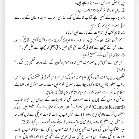
ہیں جو ملٹن اور ہابس لاک کو پڑھ چکے ہیں۔
2۔ ہدایہ اور شاستر کو پڑھنا حماقت ہے۔
3۔ یورپ کے کسی اچھے کتاب خانے کی ایک الماری، عرب اور ہندوستان کے سارے
ادبی سرمائے پر بھاری ہے۔
4۔ قدیم کتب کی اشاعت کے بارے میں فرمایا:
"ہم ایسی منڈلی بن گئے ہیں، جو رویے کا ضیاع کر رہی ہے، ایسی کتابیں شائع کر رہی
ہے۔ جن کے چھپنے سے کاغذ کی قیمت اتنی بھی نہیں رہتی جتنی کہ چھپنے سے قبل تھی۔"
5۔ مقامی زبانوں کے متعلق فرمایا:
"ان میں سے کسی میں یہ صلاحیت نہیں کہ وہ علوم و فنون کے لئے ذریعہ تعلیم بن سکے۔"
(32)
لیکن یہاں پر یہ بحث بھی دلچسپی کا باعث ہو گی کہ اس احساسِ تفوق کی حقیقت کیا ہے؟ اس
جانب سطورِ بالا میں اشارہ کیا جا چکا ہے کہ مغربی علوم میں بہت سا حصہ مشرق اور علمائے
اسلام کی کتب سے سرقہ شدہ ہے، چند مثالیں مزید پیش کی جاتی ہیں:
سائنس دانوں کے ہاں یہ بات معروف تھی کہ بصریات کے میدان میں حجرہ تاریک
(Camera Idscurd) کو دریافت کرنے اور چاند کے مشاہدے کے سلسلے میں اس کو
استعمال کرنے والا لیوی (Lewi) ہے، لیکن اب یہ بات ثابت ہو چکی ہے کہ یہ کارنامہ
دراصل ابن الہثیم کا ہے، جو لیوی کی جانب غلط طریقے سے منسوب کر دیا گیا۔ (33)
نیز 'مثلثاتِ کرویہ' کی دریافت بھی لیوی کی طرف منسوب کی گئی ہے، حالانکہ اب یہ بات
ثابت ہو چکی ہے کہ اس کا سہرا چوتھی صدی ہجری کے النحجندی، ابو الوفا الوزجانی اور ابو