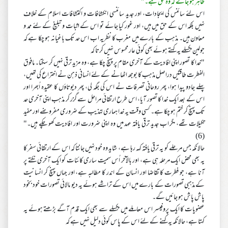
ظاہر ہو جائے کہ وہ حق ہے۔"
اس لئے سائنس کی ایجادات، اور جدید سائنسی انکشافات و اکتشافات اسلام کے خلاف
نہیں بلکہ اس کے حق میں ہیں، اور غور کیا جائے تو اس کے اثبات و تبلیغ کے لئے ممد و
معاون ہیں۔ مذہب کے بارے میں مغرب کا نظریہ اب اس حد تک باغیانہ ہو چکا ہے کہ
جولین ہکسلے یہ کہتے ہوئے بھی کوئی عار محسوس نہیں کرتا کہ
"خدا کا تصور اپنی افادیت کے آخری مقام پر پہنچ چکا ہے، وہ مزید ترقی نہیں کر سکتا۔ مافوق
الفطرت طاقتیں دراصل مذہب کا بوجھ اٹھانے کے لئے انسانی ذہن نے اختراع کی تھیں،
پہلے جادو پیدا ہوا، پھر روحانی تصرفات نے اس کی جگہ لی، پھر دیوتاؤں کا عقیدہ اُبھرا اور
اس کے بعد ایک خدا کا تصور آیا، اس طرح ارتقائی مراحل سے گزر کر مذہب اپنی آخری حد
تک پہنچ کر ختم ہو چکا ہے۔ کسی وقت یہ خدا ہماری تہذیب کے ضروری مفروضے اور مفید
تکیلات تھے، مگر اب جدید ترقی یافتہ عہد میں وہ اپنی ضرورت اور افادیت کھو چکے ہیں۔"
(6)
حالانکہ جس مرحلے کو یہ ترقی یافتہ کہہ رہا ہے، شاید وہ خود نہیں جانتا کہ اس کے ارتقائی سفر کا
یہ بھی محض ایک مرحلہ ہی ہے، اور بالآخر اُس سمیت ساری کائنات کو ایک آخری نکتے پر
آنا ہے، جو فطرت کا تقاضا اور انسان کے اندر کا مطالبہ ہے، اور جہاں پہنچ کر انسانیت
کے مذہبی تصورات کے بارے میں اس کے تراشے ہوئے یہ دیو مالائی تصورات خود بخود
پاش پاش ہو جائیں گے۔
عضویات کا ایک پروفیسر اس معاملے میں ہکسلے سے بھی ایک قدم آگے بڑھتے ہوئے یہ
کہتا ہے، حالانکہ یہ کہنے کے لئے اس کے پاس کوئی دلیل نہیں ہے کہ