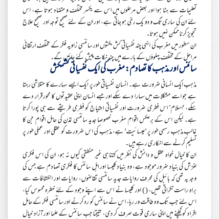
تعلیمات سے ہٹا ہوا اور بعض مرحلوں میں اس سے یکسر مختلف و متضاد ہوتا ہے، اس
لئے ان کی ساری تگ و دو یک رخی ہو جاتی ہے، اور ان کے لئے صحیح توجہ اور صحیح علاج
تجویز کرنا ممکن نہیں ہوتا۔
ان سطور میں مغرب کی انہی چند نفسیاتی کش مکشوں اور سائنسی زاویہ فکر کے مختلف ارتقائی
مراحل کے مختلف پہلوؤں کے بارے میں چند نکات پیش کئے جائیں گے۔
سائنس اور مذہب کا تصادم: مغرب کی ایک نفسیاتی کشمکش
مذہب ایک انسانی ضرورت ہے۔ انسان نفسیاتی طور پر ایک ایسے سہارے کا متلاشی رہتا
ہے جو اسے مشکلات میں سہارا دے سکے اور جسے انسان اپنی عقیدتوں کا محور قرار دے
سکے، 'اسلام' اس فطری ضرورت اور نفسیاتی احتیاج کو فطری طریقے سے ہی پورا کرتا
ہے۔ لیکن اس کے برعکس اقوامِ مغرب خصوصا جدید سائنسی تمدن کی حامل اقوام جن کا
غالب مذہب رسمی طور پر 'عیسائیت' ہے، مذہب کی اس ضرورت کو عقلی اور عملی طور پر
تسلیم کرنے سے انکاری رہے ہیں۔
ان کا خیال خواہ عقل و دانش کی نظر میں کتنا ہی غیر منطقی کیوں نہ ہو، ان کی اس فکری
لغزش کی بنیاد ضرور موجود ہے، وہ بنیاد کلیسا اور اہل سائنس کا فکری تصادم ہے جس کی
وجہ یہ تھی کہ بائبل کی محرف روایات جدید سائنسی تقاضوں، روایات اور انکشافات سے
براہِ راست ٹکراتی تھیں، ( ) اور کلیسا نے اس سے اپنے وجود کے لئے خطرہ محسوس کیا،
اس لئے جب تک وہ طاقت ور رہا، اس نے سائنس کو رد کرنے اور سائنسی فکر کے حامل
افراد کو کچلنے میں اپنی ساری قوت صرف کر دی، نتیجتا جب سائنس کے علما اور آزاد خیال