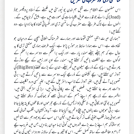
سائنسی ترقی خود مغرب کی نظر میں
اس مضمون کے اختتام سے قبل ہم لندن یونیورسٹی میں فلسفے کے اُستاد پروفیسر جوڈ
(Joad) کی رائے جو قدرے طویل اقتباسات کی صورت میں ہے، پیش کرنا چاہیں گے۔
انہوں نے بے لاگ طریقے سے مغرب کی سائنسی تری اور نفسیاتی تضاد کا جائزہ لیا ہے، وہ
کہتے ہیں:
"ہماری حیرت انگیز صنعتی فتوحات اور ہمارے شرمناک اخلاقی بچپن کے درمیان جو
تفاوت ہے، اس سے ہمارا سابقہ ہر موڑ پر پڑتا ہے، ایک طرف ہماری صنعتی تری کا یہ
حال ہے کہ ہم بیٹھے بیٹھے سمندر پار سے، اور ایک براعظم سے دوسرے براعظم کے
لوگوں سے بے تکلف باتیں کر سکتے ہیں، سمندر کے اوپر اور زمین کے نیچے دوڑتے
پھرتے ہیں، ریڈیو کے ذریعے سیلون میں گھر بیٹھے، لندن کے بڑے گھنٹے (Big Ben) کی
آواز سن سکتے ہیں، بچے ٹیلیفون کے ذریعے ایک دوسرے سے باتیں کرتے ہیں، برقی
تصویریں آنے لگی ہیں، بغیر آواز کے ٹائپ رائٹر چل گئے ہیں، بغیر کسی درد تکلیف کے
دانت بھرے جا سکتے ہیں، فصلیں بجلی سے پکائی جاتی ہیں، ربڑ کی سڑکیں بنتی ہیں،
ایکسرے کے ذریعے ہم اپنے جسم کے اندرونی حصے کو جھانک کر دیکھ سکتے ہیں،
تصویریں بولتی اور گاتی ہیں، لاسلکی (وائرلیس) کے ذریعے مجرموں اور قاتلوں کا پتہ چلایا جاتا
ہے، برقی موجوں سے بالوں میں پیچ و خم پیدا کیا جاتا ہے، آبدوز کشتیاں، قطبِ شمالی تک
اور ہوائی جہاز قطبِ جنوبی تک اُڑ کر جاتے ہیں، لیکن اس سب کے باوجود ہم سے اتنا نہیں
ہو سکتا کہ ہم اپنے بڑے بڑے شہروں میں کوئی ایسا میدان بنا دیں جس میں غریب بچے
آرام و حفاظت کے ساتھ کھیل سکیں۔ اس کا نتیجہ یہ ہے کہ سالانہ دو ہزار بچوں کی جانیں