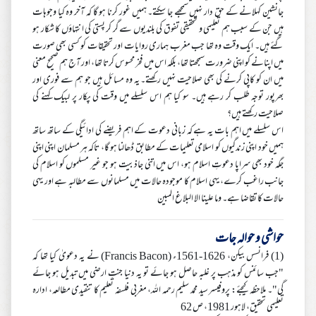
جانشین کہلانے کے حق دار نہیں سمجھے جا سکتے۔ ہمیں غور کرنا ہو گا کہ آخر وہ کیا وجوہات
ہیں جن کے سبب ہم تعلیمی و تحقیقی تفوق کی بلندیوں سے گر کر پستی کی انتہاؤں کا شکار ہو
گئے ہیں۔ ایک وقت وہ تھا جب مغرب ہماری روایات اور تحقیقات کو کسی بھی صورت
میں اپنانے کو اپنی ضرورت سمجھتا تھا، بلکہ اس میں فخر محسوس کرتا تھا، اور آج ہم صحیح معنی
میں ان کو کاپی کرنے کی بھی صلاحیت نہیں رکھتے۔ یہ وہ مسائل ہیں جو ہم سے فوری اور
بھرپور توجہ طلب کر رہے ہیں۔ سو کیا ہم اس سلسلے میں وقت کی پکار پر لبیک کہنے کی
صلاحیت رکھتے ہیں؟
اس سلسلے میں اہم بات یہ ہے کہ زبانی دعوت کے اہم فریضے کی ادائیگی کے ساتھ ساتھ
ہمیں خود اپنی زندگیوں کو اسلامی تعلیمات کے مطابق ڈھالنا ہو گا، تاکہ ہر مسلمان اپنی اپنی
جگہ خود بھی سراپا دعوتِ اسلام ہو، اس میں اتنی جاذبیت ہو جو غیر مسلموں کو اسلام کی
جانب راغب کرے، یہی اسلام کا موجودہ حالات میں مسلمانوں سے مطالبہ ہے اور یہی
حالات کا تقاضا ہے۔ وما علينا الا البلاغ المبين
حواشی و حوالہ جات
(1) فرانسس بیکن، 1626-1561ء (Francis Bacon) نے یہ دعویٰ کیا تھا کہ
"جب سائنس کو مذہب پر غلبہ حاصل ہو جائے تو یہ دنیا جنتِ ارضی میں تبدیل ہو جائے
گی"۔ ملاحظہ کیجئے: پروفیسر سید محمد سلیم رحمہ اللہ، مغربی فلسفہ تعلیم کا تنقیدی مطالعہ، ادارہ
تعلیمی تحقیق، لاہور 1981، ص 62