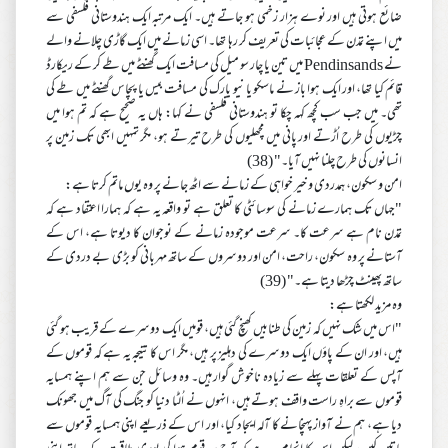
ضائع ہوتی ہیں اور نوے ہزار زخمی ہو جاتے ہیں۔ ایک مرتبہ ایک ہندوستانی فلسفی سے
میں اپنے تمدن کے عجائبات کی تعریف کر رہا تھا۔ اسی زمانے میں ایک گاڑی چلانے والے
نے Pendinsands میں تین یا چار سو میل کی مسافت ایک گھنٹے میں طے کر کے ریکارڈ
قائم کیا تھا، اور ایک ہوا باز نے ماسکو یا نیو یارک کی مسافت بیس یا پچاس گھنٹے میں طے کی
تھی۔ میں جب سب کچھ کہہ چکا تو ہندوستانی فلسفی نے کہا: ہاں یہ صحیح ہے کہ تم ہوا میں
چڑیوں کی طرح اُڑتے اور پانی میں مچھلیوں کی طرح تیرتے ہو، مگر تمہیں ابھی تک زمین پر
انسانوں کی طرح چلنا نہیں آیا۔" (38)
امن و سکون، ہمدردی و خیر خواہی کے زمانے سے اٹھ جانے پر وہ یوں ماتم کرتا ہے:
"جہاں تک ہمارے زمانے کی سوسائٹی کا تعلق ہے تو واقعہ یہ ہے کہ ہمارا اعتقاد ہے کہ
تمدن نام ہے سرعت کا۔ سرعت موجودہ زمانے کے نوجوان کا دیوتا ہے، اس کے
آستانے پر وہ سکون، راحت، امن اور دوسروں کے ساتھ مہربانی کو بڑی بے دردی کے
ساتھ پھینٹ چڑھا دیتا ہے۔" (39)
وہ مزید لکھتا ہے:
"اس میں شک نہیں کہ زمین کی طنابیں کھنچ گئی ہیں، قومیں ایک دوسرے کے قریب ہو گئی
ہیں، اور ان کے پاؤں ایک دوسرے کی دہلیز پر ہیں، مگر اس کا نتیجہ یہ ہے کہ قوموں کے
آپس کے تعلقات پہلے سے زیادہ ناخوش گوار ہیں۔ وہ وسائل جن سے ہم اپنے ہمسایہ
قوموں سے براہِ راست واقف ہوتے ہیں، انہوں نے اُلٹا دنیا کو جنگ کی آگ میں جھونک
دیا ہے، ہم نے آواز پہنچانے کا آلہ ایجاد کیا، اور اس کے ذریعے اپنی ہمسایہ قوموں سے