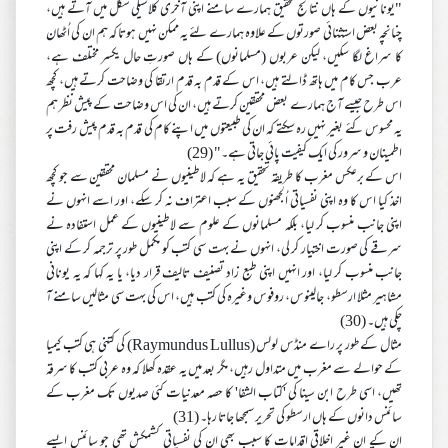
"یونانیوں کے ہاں نتائج تحقیق ہمارے سامنے اپنی آخری کلاسیکی شکل میں آتے ہیں،
چنانچہ بعض استثنائی صورتوں کے علاوہ ہمارے لئے یہ ممکن نہیں ہوتا کہ ہم ان کی اُٹھان
کا سراغ لگا سکیں، لیکن عربوں (مسلمانوں) کے ہاں صورتِ حال یکسر مختلف ہے،
عرب جس کام میں ہاتھ ڈالتے ہیں، اس کے قدم بہ قدم ارتقا کی وضاحت کرتے ہیں، کچھ
اس طرح جیسے آج ہمارے بعض محققین کرتے ہیں، ان کی اس وضاحت کے پیش نظر ہم
یہ محسوس کئے بغیر نہیں رہ سکتے کہ ان کی طبیعتوں میں اپنے کام کی قدم بہ قدم پیش رفت پر
اطمینان و سرور کی ایک کیفیت پائی جاتی ہے۔" (29)
اس کے برعکس مغرب کا طریقہ تحقیق یہ ہے کہ لاطینیوں نے مسلمان محققین سے جو کچھ
اخذ کیا اس کا وہ اپنی نفسیاتی اُلجھنوں کے سبب اعتراف نہ کر سکے، اور اسے انہوں نے
اپنی جانب منسوب کر لیا، بلکہ مسلمانوں کے علوم سے لاطینیوں کے عمل استفادہ نے
سرقے کی صورت اختیار کر لی، انہوں نے بہت سی کتب کو مکمل طور پر ترجمہ کر کے اپنی
جانب منسوب کر لیا، اور انہیں اپنی طبع زاد تصنیف تالیف قرار دیا، یا یہ کہا کہ یہ یونانی
مشاہیر مثلا ارسطو، جالینوس، روفوس وغیرہ کی کتب ہیں، اس کی بہت سی مثالیں سامنے آ
چکی ہیں۔ (30)
مثال کے طور پر راے منڈس لولس (Raymundus Lullus) کی کتنی ہی کتب کیمیا
کے حوالے سے مغرب میں متداول رہیں، مگر بعد میں یہ عقدہ کھلا کہ وہ عربی کتب کا سرقہ
تھیں، اسی طرح ابن سینا کی 'کتاب الشفا' کا حصہ معدنیات کئی صدیوں تک مغرب کے
سائنس دانوں کے ہاں ارسطو کی تحریر سمجھا جاتا رہا۔ (31)
ان کے ان غیر اخلاقی اقدامات کا سبب بھی ان کی نفسیاتی کشمکش تھی جو سائنس ایسے