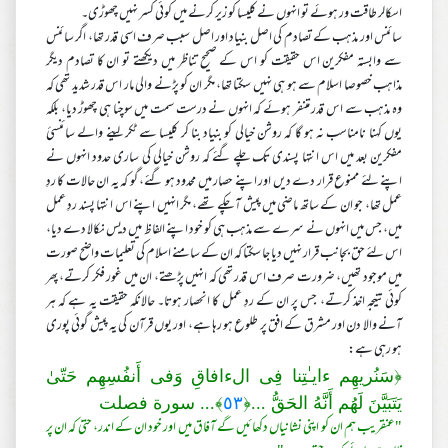
اسکالر طاقت ور ہوئے تو انہوں نے کلیسا کو زیر کرنے میں کوئی کسر نہیں چھوڑی۔
سائنس اور مذہب کے تصادم کی اصل بنیاد اور اصل سبب صرف اسی قدر تھا، اگر سائنس
سے وابستہ مفکرین اس حقیقت کو اس کے صحیح تناظر میں دیکھتے تو ان کا تصادم دیگر
مذاہب خصوصا اسلام سے ہو ہی نہیں سکتا تھا، مگر ان کو پڑنے والی مار اس قدر شدید تھی کہ
وہ مذہب سے اس قدر متنفر ہوئے کہ انہوں نے درست سمت میں سوچنا ہی چھوڑ دیا، بلکہ
یوں کہنا نامناسب نہ ہو گا کہ روشن خیالی کو بنیاد بنا کر کلیسا سے ٹکر لینے والے سائنسئ
مفکرین بعد میں اس انتہا پسندی تک چلے گئے کہ روشن خیالی کی ساری حدود انہوں نے
اپنے لئے ممنوع قرار دے دیں اور اپنے حصار میں محدود ہو گئے، گو کہ یہ ان حالات کا ردِ
عمل تھا، جو ان کے ساتھ ماضی میں پیش آ چکے تھے، مگر انہیں اپنے اس انتہا پسند ردِ عمل
میں، جس میں انہوں نے سرے سے مذہب ہی کو خود اپنے الفاظ میں دیس نکالا دے دیا،
اس لئے حق بجانب قرار نہیں دیا جا سکتا کہ ان کے سامنے اسلام کی تعلیمات واضح صورت
میں موجود تھیں، ضرورت صرف اس قدر تھی کہ انہیں پڑھتے، ان میں غور فکر کرتے، پھر
کوئی نتیجہ اخذ کرتے، جس پر ان کے ردِ عمل کا انحصار ہوتا۔ حالانکہ حقیقت یہ ہے کہ ہر
آنے والا دن اور مشرق کے افق پر طلوع ہو رہا ہے، اور یوں قرآن کی یہ پیش گوئی پوری
ہو رہی ہے:
﴿سَنُريهِم ءايـٰتِنا فِى الءافاقِ وَفى أَنفُسِهِم حَتّىٰ
يَتَبَيَّنَ لَهُم أَنَّهُ الحَقُّ ...﴿
٥٣
﴾... سورة فصلت
"عنقریب ہم ان کو اپنی نشانیاں دکھائیں گے آفاق میں اور خود ان کے اندر، حتیٰ کہ ان پر