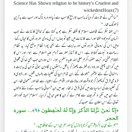
Science Has Shown religion to be history's Cruelest and
wickedest Hoax (7)
"سائنس نے ثابت کر دیا کہ مذہب تاریخ کا سب سے زیادہ درد ناک اور سب سے بدترین
ڈھونگ تھا۔"
اس نکتہ نظر کے مخالف اسلام کا نقطہ نظر ہے جو یہ کہتا ہے کہ خالق کائنات نے جب
انسان کو وجود بخشا اور اسے کائنات میں بھیجا تو جہاں اس کی مادی ضرورتوں کا خیال رکھا،
وہیں اس کی روحانی ضرورتوں اور ہدایت کے لئے بھی پورا نظام وضع کیا۔ یہ نظام
رسالت و نبوت کہلاتا ہے، اس کا آغاز حضرت آدم علیہ السلام سے ہوا، اور اس کا
اختتام ختمی مرتبت حضور اکرم صلی اللہ علیہ وسلم پر ہوا۔ اس دوران جب بھی خدا کی مخلوق
میں گمراہی پھیلی اور وہ راہِ فطرت چھوڑ کر باطل راستوں پر گامزن ہوئی تو ان کی ہدایت و
راہنمائی کے لئے پیغمبر مبعوث کئے، ان تمام انبیا کی تعلیمات یکساں تھیں، اور جزوی و
فروعی فرق کو چھوڑ کر جو وقت اور حالات اور اقوام کے اعتبار سے تھا اور معمولی تھا، ان
کی تعلیمات کی اساسیات میں کوئی فرق نہ تھا۔ بعد میں ان آسمانی مذاہب کے ماننے والوں
نے ان میں تغیر و تحریف سے کام لے کر ان کا حلیہ تبدیل کر دیا۔ 'اسلام' البتہ خود اللہ
تعالیٰ کے اس اعلان کے سبب کہ
﴿إِنّا نَحنُ نَزَّلنَا الذِّكرَ وَإِنّا لَهُ لَحـٰفِظونَ ﴿
٩
﴾... سورة
الحجر
"ہم نے ہی یہ ذکر (قرآنِ کریم) نازل کیا اور ہم ہی اس کے محافظ ہیں۔"