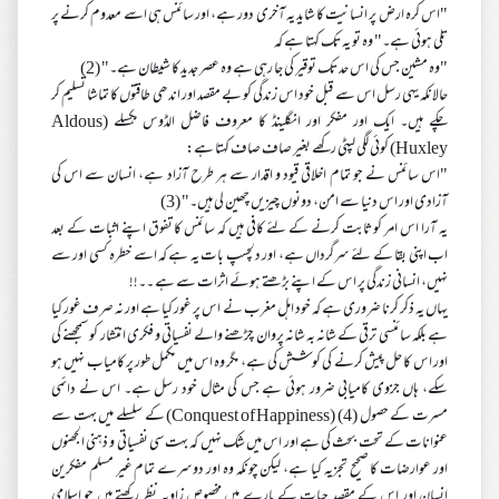
"اس کرہ ارض پر انسانیت کا شاید یہ آخری دور ہے، اور سائنس ہی اسے معدوم کرنے پر
تلی ہوئی ہے۔" وہ تو یہ تک کہتا ہے کہ
"وہ مشین جس کی اس حد تک توقیر کی جا رہی ہے وہ عصر جدید کا شیطان ہے۔" (2)
حالانکہ یہی رسل اس سے قبل خود اس زندگی کو بے مقصد اور اندھی طاقتوں کا تماشا تسلیم کر
چکے ہیں۔ ایک اور مفکر اور انگلینڈ کا معروف فاضل الڈوس ہکسلے (Aldous
Huxley) کوئی لگی لپٹی رکھے بغیر صاف صاف کہتا ہے:
"اس سائنس نے جو تمام اخلاقی قیود و اقدار سے ہر طرح آزاد ہے، انسان سے اس کی
آزادی اور اس دنیا سے امن، دونوں چیزیں چھین لی ہیں۔" (3)
یہ آرا اس امر کو ثابت کرنے کے لئے کافی ہیں کہ سائنس کا تفوق اپنے اثبات کے بعد
اب اپنی بقا کے لئے سرگرداں ہے، اور دلچسپ بات یہ ہے کہ اسے خطرہ کسی اور سے
نہیں، انسانی زندگی پر اس کے اپنے بڑھتے ہوئے اثرات سے ہے ۔۔!!
یہاں یہ ذکر کرنا ضروری ہے کہ خود اہل مغرب نے اس پر غور کیا ہے اور نہ صرف غور کیا
ہے بلکہ سائنسی ترقی کے شانہ بہ شانہ پروان چڑھنے والے نفسیاتی و فکری انتشار کو سمجھنے کی
اور اس کا حل پیش کرنے کی کوشش کی ہے، مگر وہ اس میں مکمل طور پر کامیاب نہیں ہو
سکے، ہاں جزوی کامیابی ضرور ہوئی ہے جس کی مثال خود رسل ہے۔ اس نے دائمی
مسرت کے حصول (4) (Conquest of Happiness) کے سلسلے میں بہت سے
عنوانات کے تحت بحث کی ہے اور اس میں شک نہیں کہ بہت سی نفسیاتی و ذہنی الجھنوں
اور عوارضات کا صحیح تجزیہ کیا ہے، لیکن چونکہ وہ اور دوسرے تمام غیر مسلم مفکرین
انسان اور اس کے مقصدِ حیات کے بارے میں مخصوص زاویہ نظر رکھتے ہیں جو اسلامی