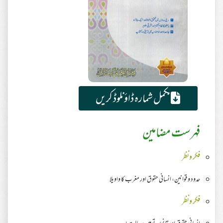
مکمل شمارہ ڈاؤنلوڈ کریں
فہرست مضامین
فکر ونظر
حدود و قوانین، انسانی حقوق اور مغرب کا واویلا
فکر ونظر