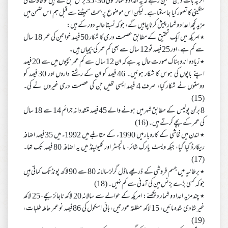
اگر یہ بات ذہن نشین رہے کہ یہ اعداد و شمار کوئی 30، 35 برس قبل کے ہیں تو حالات کی
سنگینی کا تصور کیا جا سکتا ہے۔ لیکن اس موضوع پر بحث سمیٹنے سے قبل ہم اس ضمن میں
مزید کچھ اعداد و شمار پیش کرنا چاہیں گے، جو کہ نسبتا حالیہ دور کے ہیں:
٭ امریکہ میں ایک تحقیق کے مطابق عصمت دری کا شکار 50 فیصد خواتین کی عمر 18 سال
سے کم ہے، اور 25 فیصد تو 12 سال سے بھی کم عمر کی بچیاں ہیں۔
٭ زیادہ اندوہناک صورت حال یہ ہے کہ ان 12 سال سے کم عمر بچیوں میں سے 20 فیصد
اپنے باپوں کی ہوس کا شکار ہوئیں۔ 46 فیصد کو ان کے رشتے داروں اور 30 فیصد کو
دوستوں نے شکار کیا، صرف 4 فیصد ایسی تھیں جن کی عصمت دری غیروں نے کی۔
(15)
8 برلن پولیس کے مطابق شہر میں ہونے والے 45 فیصد متشددانہ جرائم 14 سے 18 سال
کی عمر کے بچے کرتے ہیں۔ (16)
٭ لندن میں فحاشی کے کاروبار میں 1990ء کے مقابلے میں 1992ء میں 35 فیصد اضافہ
ریکارڈ کیا گیا، جبکہ ویسٹ یارک شائر، مانچسٹر اور کلیولینڈ میں یہ اضافہ 80 فیصد تک تھا۔
(17)
٭ برطانیہ میں جسم فروشی کے ذریعے ماڈل گرلز سالانہ 80 سے 90 لاکھ پونڈ تک کماتی ہیں
جو کہ کسی بڑے بزنس مین کی آمدنی سے کم نہیں۔ (18)
٭ چند مزید اعداد و شمار دیکھئے: امریکہ کے حوالے سے سالانہ 20 لاکھ ناجائز بچے، 25 لاکھ
غیر شادی شدہ مائیں، 15 لاکھ مطلقہ عورتیں، ہائی اسکول کی 86 فیصد نو عمر حاملہ طلبات،
(19)