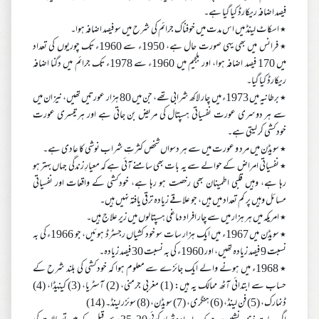
فیصد اضافہ ریکارڈ کیا گیا ہے۔
٭ اسکاٹ لینڈ میں اس مدت میں خوفناک جرائم کی شرح میں سو فیصد اضافہ ہوا۔
٭ فرانس میں بھی یہی صورت حال ہے، 1950ء سے 1960ء تک چوریوں کی تعداد
میں 170 فیصد اضافہ ہوا، اور بلجیم میں 1960ء سے 1978ء تک جرائم میں دگنا اضافہ
ریکارڈ کیا گیا۔
٭ برطانیہ میں 1973ء میں چار لاکھ شرابی تھے، جن میں 80 ہزار عورتیں تھیں، نیز ان میں
سے ہر دوسری عورت نفسیاتی ہسپتال کی مریض بن جاتی ہے اور ہر تیسری عورت
خودکشی کر لیتی ہے۔
٭ سویڈن میں مرد و عورت میں سے ہر دسواں شخص کثرتِ شراب نوشی کا عادی ہے۔
٭ نفسیاتی امراض کے حوالے سے یہ بات بھی سامنے آئی ہے کہ معیارِ زندگی جہاں بہتر ہو
رہا ہے، وہیں قلبی اطمینان بھی رخصت ہو رہا ہے، خودکشی کے واقعات اور نفسیاتی
مسائل وہیں پر کم تعداد میں ہیں، جو علاقے زیادہ ترقی یافتہ نہیں ہیں۔
٭ امریکہ میں ہر ہزار میں سے چار افراد دماغی ہسپتالوں میں زیر علاج ہیں۔
٭ سویڈن میں 1967ء میں ایک ہزار سات سو خود کشیاں رجسٹرڈ ہوئیں، جو 1966ء کی بہ
نسبت 9 فیصد زیادہ تھیں، اور 1960ء کی بہ نسبت 30 فیصد زیادہ۔
٭ 1968ء میں ہونے والے ایک جائزے سے معلوم ہوا کہ خودکشی کی بلند شرح کے
حساب سے ابتدائی آٹھ ممالک یہ ہیں: (1) مغربی جرمنی، (2) آسٹریا، (3) کینیڈا، (4)
ڈنمارک، (5) فن لینڈ، (6) ہنگری، (7) سویڈن، (8) سوئزر لینڈ۔ (14)