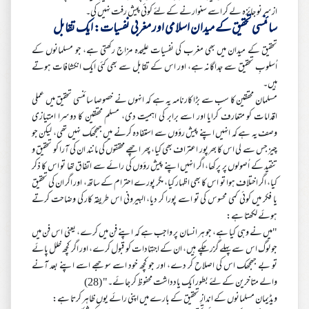
ازسرنو جائزہ لے کر اسے سنوارنے کے لئے کوئی پیش رفت نہیں کی۔
سائنسی تحقیق کے میدان اسلامی اور مغربی نفسیات: ایک تقابل
تحقیق کے میدان میں بھی مغرب کی نفسیات علیحدہ مزاج رکھتی ہے، جو مسلمانوں کے
اُسلوبِ تحقیق سے جداگانہ ہے، اور اس کے تقابل سے بھی کئی ایک انکشافات ہوتے
ہیں۔
مسلمان محققین کا سب سے بڑا کارنامہ یہ ہے کہ انہوں نے خصوصا سائنسی تحقیق میں عملی
اقدامات کو متعارف کرایا اور اسے برابر کی اہمیت دی، مسلم محققین کا دوسرا امتیازی
وصف یہ ہے کہ انہیں اپنے پیش رؤوں سے استفادہ کرنے میں جھجھک نہیں تھی، لیکن جو
چیز جس سے لی اس کا بھرپور اعتراف بھی کیا، پھر اچھے محققوں کی مانند ان کی آرا کو تحقیق و
تنقید کے اُصولوں پر پرکھا، اگر انہیں اپنے پیش رؤوں کی رائے سے اتفاق تھا تو اس کا ذکر
کیا، اگر اختلاف ہوا تو اس کا بھی اظہار کیا، مگر پورے احترام کے ساتھ، اور اگر ان کی تحقیق
یا فکر میں کوئی کمی محسوس کی تو اسے پورا کر دیا، البیرونی اس طریقہ کار کی وضاحت کرتے
ہوئے لکھتا ہے:
"میں نے وہی کیا ہے، جو ہر انسان پر واجب ہے کہ اپنے فن میں کرے، یعنی اس فن میں
جو لوگ اس سے پہلے گزر چکے ہیں، ان کے اجتہادات کو قبول کرے، اور اگر کچھ خلل پائے
تو بے جھجھک اس کی اصلاح کر دے، اور جو کچھ خود اسے سوجھے اسے اپنے بعد آنے
والے متاخرین کے لئے بطور ایک یادداشت محفوظ کر جائے۔" (28)
ویڈیمان مسلمانوں کے اندازِ تحقیق کے بارے میں اپنی رائے یوں ظاہر کرتا ہے: