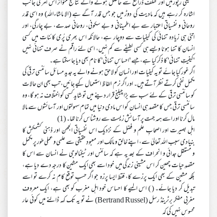
تحقیقی رپورٹیں اور مختلف ذرائع سے حاصل ہونے والے نتائج متواتر اس امر کی جانب
اشارہ کر رہے ہیں کہ مادیت کی دوڑ میں جو جس قدر آگے ہے (الا ماشاءاللہ) وہ اسی قدر
روحانی و نفسیاتی اعتبار سے بے اطمینانی و بے سکونی، روحانی صدمے، بے چارگی، اور
اتنی ہی زیادہ تنہائی کی کیفیات سے دوچار ہے، حالانکہ اس بھری پُری کائنات میں کسی
انسان کا تنہا ہونا ویسے ہی کسی لطیفے سے کم نہیں، اسی لئے راقم نے صرف تنہائی نہیں
'کیفیتِ تنہائی' کا ذکر کیا ہے، جسے 'احساسِ تنہائی' کا نام بھی دیا جا سکتا ہے۔
اگر غور کیا جائے تو یہ کیفیات اور انسان کو لاحق ہونے والے یہ جدید مسائل سائنسی ترقی کی
مکمل نفی کرتے نظر آتے ہیں۔ اور اگر نرم الفاظ استعمال کیے جائیں، تب بھی ان حالات
کو سائنسی ترقی کے لئے سب سے بڑا چیلنج قرار دینے میں تو شاید کسی کو اختلاف نہ ہو گا، وہ
سائنسی ترقی جس کا مقصد ہی انسان کو اس مادی دنیا میں تمام سہولتوں اور آسائشوں سے مالا
مال کرنا اور اسے ہمہ جہت پر آسائش زیست سے روشناس کرنا تھا۔ (1)
اہل بصیرت اور اصحابِ علم و فضل کے نزدیک اس نفسیاتی الجھن اور ذہنی کشمکش کا
بنیادی سبب اللہ تعالیٰ سے، اپنے خالق و مالک اور معبودِ حقیقی سے علمی و عملی طور پر مکمل
و مستقل جدائی و انحراف کے بعد یہ ہے کہ سائنس اور ٹیکنالوجی نے انسان سے اس کا
مقصدِ حیات چھین کر اس مشینی زندگی میں خود اسے بھی ایک مشین کا درجہ دے دیا ہے،
بلکہ مشین کے بھی ایک پرزے کا، فقط ایسا پرزہ جو اگر حسبِ توقع کام نہ کرے تو اسے
تبدیل کر دیا جائے۔ ( ) اس المیے کا احساس خود اہل مغرب کو بھی ہے، ایک معروف
مغربی مفکر برٹرینڈ رسل (Bertrand Russel) نے تو یہ تک کہہ ڈالنے میں کوئی عار
محسوس نہیں کی کہ