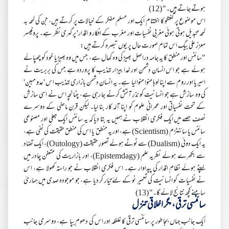
ہوتے جاتے ہیں۔" (12)
اس موضوع پر گفتگو کا اختتام ایک اور مسلم مفکر کے خیالات پر کرتے ہیں، جن کی لمحہ بہ
لمحہ 'تبدیل ہوتی ہوئی مغربی نفسیات اور مغرب کے افکار و اقدار' پر گہری نظر ہے۔ پروفیسر
معزز علی بیگ اس تمام صورت حال پر یوں تبصرہ کرتے ہیں:
"سائنس اور منطق کا یہ جامہ دراصل بھیڑ کی وہ کھال ہے، جس میں وہ بھیڑیا خود کو چھپائے
ہوئے ہے جو اس انسان دشمن اور خدا بیزار تہذیب کا پروردہ ہے جس کی بربریت نے
اسیریا اور روم سے اپنا لوہا منوا منوا لیا ہے۔ یہ انسان دشمن بازاری تہذیب اس 'عدوِ مبین'
کی وہ سازش ہے جو انسانیت کو نذرِ آتش کرنے جا رہی ہے، چنانچہ اس نے اسی سازش
کے تحت نفسیاتی اور عمرانی علوم کو اپنا آلہ کار بنا لیا۔ لیکن قرنِ ماضی کے دوسرے
نصف حصے میں ایک فکری انقلاب نے ہمیں یہ بتا دیا کہ یہ سائنس ایک جعلی اور مصنوعی
سائنس یا سائنٹزم (Scientism) ہے، اور یہ منطق یا اس کی منطق حقیقت کی نفی ہے،
یہ ایک دوئی (Dualism) سے ٹوٹے ہوئے تصورِ حقیقت (Outology)، ایک تضاد
سے بکھرے ہوئے نظریہ علم (Epistemdagy)، اور بازاریت کی متعفن چادر میں
لپٹے ہوئے نظامِ اقدار کی پیداوار ہے۔ اس فکری انقلاب نے جو راستہ کھولا ہے، اس
نے نفسیات کو انسانیت کی تعمیر نو کے لئے تیار کر دیا ہے، جو موجودہ صدی میں ہمارئ
سامنے کچھ نتائج لائے گا۔" (13)
سائنسی ترقی، مگر اخلاقی تنزل
ایک جانب جہاں بجا طور پر سائنسی ترقی کا غلغلہ اور اس کی دھوم بپا ہے، دوسری جانب