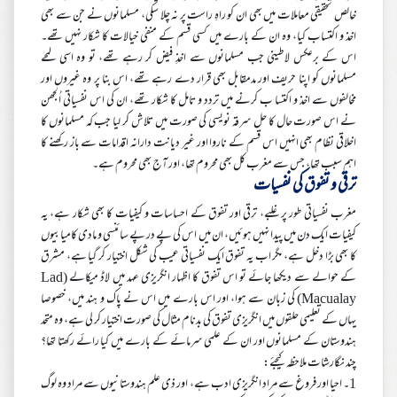
خالص تحقیقی معاملات میں بھی ان کو راہِ راست پر نہ چلا سکی، مسلمانوں نے جن سے بھی
اخذ و اکتساب کیا، وہ ان کے بارے میں کسی قسم کے منفی خیالات کا شکار نہیں تھے۔
اس کے برعکس لاطینی جب مسلمانوں سے اخذِ فیض کر رہے تھے، تو وہ اسی لمحے
مسلمانوں کو اپنا حریف اور مدمقابل بھی قرار دے رہے تھے، اس بنا پر وہ غیروں اور
مخالفوں سے اخذ و اکتسا ب کرنے میں تردد و تامل کا شکار تھے، ان کی اس نفسیاتی اُلجھن
نے اس صورت حال کا حل سرقہ نویسی کی صورت میں تلاش کر لیا جب کہ مسلمانوں کا
اخلاقی نظام بھی انہیں اس قسم کے ناروا اور غیر دیانت دارانہ اقدامات سے باز رکھنے کا
اہم سبب تھا، جس سے مغرب کل بھی محروم تھا، اور آج بھی محروم ہے۔
ترقی و تفوق کی نفسیات
مغرب نفسیاتی طور پر غلبے، ترقی اور تفوق کے احساسات و کیفیات کا بھی شکار ہے، یہ
کیفیات ایک دن میں پیدا نہیں ہوئیں، ان میں اس کی پے در پے سائنسی و مادی کامیابیوں
کا بھی بڑا دخل ہے، مگر اب یہ تفوق ایک نفسیاتی عیب کی شکل اختیار کر گیا ہے، مشرق
کے حوالے سے دیکھا جائے تو اس تفوق کا اظہار انگریزی عہد میں لاڈ میکالے (Lad
Macualay) کی زبان سے ہوا، اور اس بارے میں اس نے پاک و ہند میں، خصوصا
یہاں کے تعلیمی حلقوں میں انگریزی تفوق کی بدنام مثال کی صورت اختیار کر لی ہے، وہ متحد
ہندوستان کے مسلمانوں اور ان کے علمی سرمائے کے بارے میں کیا رائے رکھتا تھا؟
چند نگارشات ملاحظہ کیجئے:
1۔ احیا اور فروغ سے مراد انگریزی ادب ہے، اور ذی علم ہندوستانیوں سے مراد وہ لوگ