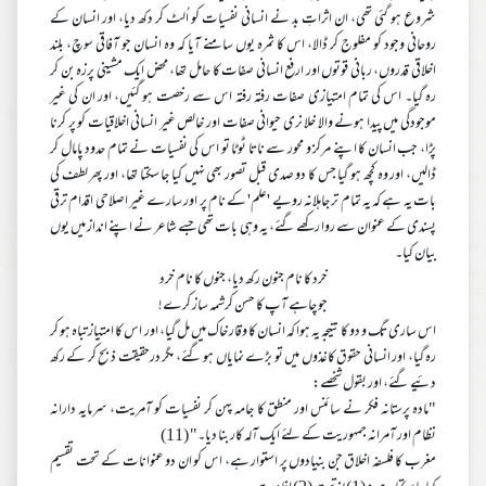
شروع ہو گئی تھی، ان اثراتِ بد نے انسانی نفسیات کو اُلٹ کر دکھ دیا، اور انسان کے
روحانی وجود کو مفلوج کر ڈالا، اس کا ثمرہ یوں سامنے آیا کہ وہ انسان جو آفاقی سوچ، بلند
اخلاقی قدروں، ربانی قوتوں اور ارفع انسانی صفات کا حامل تھا، محض ایک مشینی پرزہ بن کر
رہ گیا۔ اس کی تمام امتیازی صفات رفتہ رفتہ اس سے رخصت ہو گئیں، اور ان کی غیر
موجودگی میں پیدا ہونے والا خلا نری حیوانی صفات اور خالص غیر انسانی اخلاقیات کو پر کرنا
پڑا، جب انسان کا اپنے مرکز و محور سے ناتا ٹوٹا تو اس کی نفسیات نے تمام حدود پامال کر
ڈالیں، اور وہ کچھ ہو گیا جس کا دو صدی قبل تصور بھی نہیں کیا جا سکتا تھا، اور پھر لطف کی
بات یہ ہے کہ یہ تمام تر جاہلانہ رویے 'علم' کے نام پر اور سارے غیر اصلاحی اقدام ترقی
پسندی کے عنوان سے روا رکھے گئے، یہ وہی بات تھی جسے شاعر نے اپنے انداز میں یوں
بیان کیا۔
خرد کا نام جنون رکھ دیا، جنوں کا نام خرد
جو چاہے آپ کا حسن کرشمہ ساز کرے!
اس ساری تگ و دو کا نتیجہ یہ ہوا کہ انسان کا وقار خاک میں مل گیا، اور اس کا امتیاز تباہ ہو کر
رہ گیا، اور انسانی حقوق کاغذوں میں تو بڑے نمایاں ہو گئے، مگر درحقیقت ذبح کر کے رکھ
دئیے گئے، اور بقول شخصے:
"مادہ پرستانہ فکر نے سائنس اور منطق کا جامہ پہن کر نفسیات کو آمریت، سرمایہ دارانہ
نظام اور آمرانہ جمہوریت کے لئے ایک آلہ کار بنا دیا۔" (11)
مغرب کا فلسفہ اخلاق جن بنیادوں پر استوار ہے، اس کو ان دو عنوانات کے تحت تقسیم