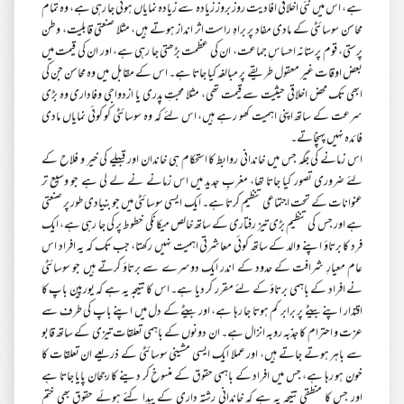
ہے، اس میں نئی اخلاقی افادیت روز بروز زیادہ سے زیادہ نمایاں ہوتی جا رہی ہے، وہ تمام
محاسن سوسائٹی کے مادی مفاد پر براہِ راست اثر انداز ہوتے ہیں، مثلا صنعتی قابلیت، وطن
پرستی، قوم پرستانہ احساسِ جماعت، ان کی عظمت بڑھتی جا رہی ہے، اور ان کی قیمت میں
بعض اوقات غیر معقول طریقے پر مبالغہ کیا جاتا ہے۔ اس کے مقابل میں وہ محاسن جن کی
ابھی تک محض اخلاقی حیثیت سے قیمت تھی، مثلا محبتِ پدری یا ازدواجی وفاداری وہ بڑی
سرعت کے ساتھ اپنی اہمیت کھو رہے ہیں، اس لئے کہ وہ سوسائٹی کو کوئی نمایاں مادی
فائدہ نہیں پہنچاتے۔
اس زمانے کی جگہ جس میں خاندانی روابط کا استحکام ہی خاندان اور قبیلے کی خیر و فلاح کے
لئے ضروری تصور کیا جاتا تھا، مغربِ جدید میں اس زمانے نے لے لی ہے جو وسیع تر
عنوانات کے تحت اجتماعی تنظیم کرتا ہے۔ ایک ایسی سوسائٹی میں جو بنیادی طور پر صنعتی
ہے اور جس کی تنظیم بڑی تیز رفتاری کے ساتھ خالص میکانکی خطوط پر کی جا رہی ہے، ایک
فرد کا برتاؤ اپنے والد کے ساتھ کوئی معاشرتی اہمیت نہیں رکھتا، جب تک کہ یہ افراد اس
عام معیارِ شرافت کے حدود کے اندر ایک دوسرے سے برتاؤ کرتے ہیں جو سوسائٹی
نے افراد کے باہمی برتاؤ کے لئے مقرر کر دیا ہے۔ اس کا نتیجہ یہ ہے کہ یورپین باپ کا
اقتدار اپنے بیٹے پر برابر کم ہوتا جا رہا ہے، اور بیٹے کے دل میں اپنے باپ کی طرف سے
عزت و احترام کا جذبہ روبہ انزال ہے۔ ان دونوں کے باہمی تعلقات تیزی کے ساتھ قابو
سے باہر ہوتے جاتے ہیں، اور عملا ایک ایسی مشینی سوسائٹی کے ذریعے ان تعلقات کا
خون ہو رہا ہے، جس میں افراد کے باہمی حقوق کے منسوخ کر دینے کا رجحان پایا جاتا ہے
اور جس کا منطقی نتیجہ یہ ہے کہ خاندانی رشتہ داری کے پیدا کئے ہوئے حقوق بھی ختم