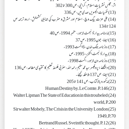
اثر، مجلس نشریاتِ اسلام، کراچی، ص 300 تا 302
(13) نفسیات اکیسویں صدی میں، ص 336
(14) علی عزت بیگ وچ، اسلام اور مشرق و مغرب کی تہذیبی کشمکش، اردو ترجمہ ص
124 تا 134
(15) ماہنامہ بیدار ڈائجسٹ لاہور، ستمبر 1994ء ص 40
(16) ایضا، جون 1995ء ص 37
(17) روزنامہ جنگ لندن، 6 اگست 1993ء
(18) بیدار ڈائجسٹ اکتوبر، 1995ء ص
(19) روزنامہ دن لاہور، اگست 1998ء
(20) دیکھئے: پروفیسر سید محمد سلیم رحمہ اللہ، مغربی فلسفہ تعلیم کا تنقیدی مطالعہ، ص 136
(21) ایضا، ص 137 ملاحظہ کیجئے۔
(22) مذکورہ بالا کتاب، ص 141 تا 205
(23) Human Destiny by. Le Comte. P.146
(24) Walter Lipman The State of Education in this troubeled
world, P.200
(25) Sir walter Mobely, The Crisis in the University London
1949, P.70
(26) Bertrand Russel. Sveintfic thought. P.12