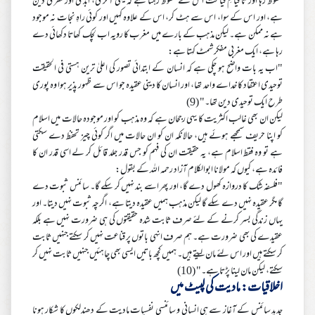
محفوظ رہا اور تا قیامِ قیامت اس نے محفوظ رہنا ہے کہ یہی آخری، ابدی اور فطری دین
ہے، اور اس کے سوا، اس سے ہٹ کر، اس کے علاوہ کہیں اور کوئی راہِ نجات نہ موجود
ہے نہ ممکن ہے۔ لیکن مذہب کے بارے میں مغرب کا رویہ اب لچک کھاتا دکھائی دے
رہا ہے، ایک مغربی مفکر شمٹ کہتا ہے:
"اب یہ بات واضح ہو چکی ہے کہ انسان کے ابتدائی تصور کی اعلیٰ ترین ہستی فی الحقیقت
توحیدی اعتقاد کا خداے واحد تھا، اور انسان کا دینی عقیدہ جو اس سے ظہور پذیر ہوا وہ پوری
طرح ایک توحیدی دین تھا۔" (9)
لیکن ان بھی غالب اکثریت کا یہی رجحان ہے کہ وہ مذہب کو اور موجودہ حالات میں اسلام
کو اپنا حریف سمجھے ہوئے ہیں، حالانکہ ان کو ان حالات میں اگر کوئی چیز تحفظ دے سکتی
ہے تو وہ فقط اسلام ہے، یہ حقیقت ان کی فہم کو جس قدر جلد قائل کر لے اسی قدر ان کا
فائدہ ہے، کیوں کہ مولانا ابوالکلام آزاد رحمہ اللہ کے بقول:
"فلسفہ شک کا دروازہ کھول دے گا، اور پھر اسے بند نہیں کر سکے گا۔ سائنس ثبوت دے
گا مگر عقیدہ نہیں دے سکے گا لیکن مذہب ہمیں عقیدہ دیتا ہے، اگرچہ ثبوت نہیں دیتا۔ اور
یہاں زندگی بسر کرنے کے لئے صرف ثابت شدہ حقیقتوں کی ہی ضرورت نہیں ہے بلکہ
عقیدے کی بھی ضرورت ہے۔ ہم صرف انہی باتوں پر قناعت نہیں کر سکتے جنہیں ثابت
کر سکتے ہیں اور اس لئے مان لیتے ہیں۔ ہمیں کچھ باتیں ایسی بھی چاہئیں جنہیں ثابت نہیں کر
سکتے، لیکن مان لینا پڑتا ہے۔" (10)
اخلاقیات: مادیت کی لپیٹ میں
جدید سائنس کے آغاز سے ہی انسانی و سائنسی نفسیات مادیت کے دھندلکوں کا شکار ہونا