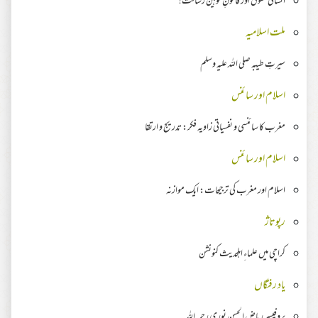
انسانی حقوق اور قانونِ توہین رسالت!
ملت اسلامیہ
سیرتِ طیبہ صلی اللہ علیہ وسلم
اسلام اور سائنس
مغرب کا سائنسی و نفسیاتی زاویہ فکر: تدریج و ارتقا
اسلام اور سائنس
اسلام اور مغرب کی ترجیحات: ایک موازنہ
رپوتاژ
کراچی میں علماءِ اہلحدیث کنونشن
یاد رفتگاں
پروفیسر ریاض الحسن نوری رحمہ اللہ