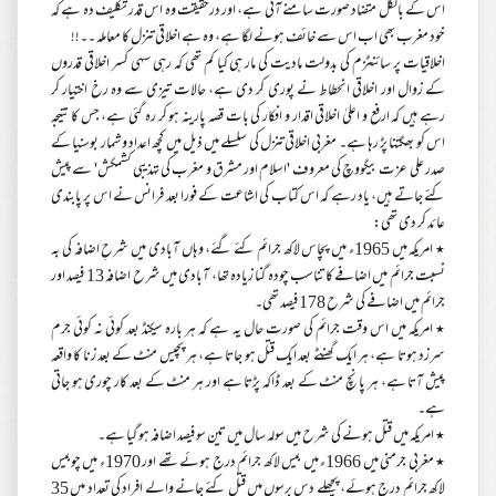
اس کے بالکل متضاد صورت سامنے آتی ہے، اور درحقیقت وہ اس قدر تکلیف دہ ہے کہ
خود مغرب بھی اب اس سے خائف ہونے لگا ہے، وہ ہے اخلاقی تنزل کا معاملہ ۔۔!!
اخلاقیات پر سائنٹزم کی بدولت مادیت کی مار ہی کیا کم تھی کہ رہی سہی کسر اخلاقی قدروں
کے زوال اور اخلاقی انحطاط نے پوری کر دی ہے، حالات تیزی سے وہ رخ اختیار کر
رہے ہیں کہ ارفع و اعلیٰ اخلاقی اقدار و افکار کی بات قصہ پارینہ ہو کر رہ گئی ہے، جس کا نتیجہ
اس کو بھگتنا پڑ رہا ہے۔ مغربی اخلاقی تنزل کی سلسلے میں ذیل میں کچھ اعداد و شمار بوسنیا کے
صدر علی عزت بیگووچ کی معروف 'اسلام اور مشرق و مغرب کی تہذیبی کشمکش' سے پیش
کئے جاتے ہیں، یاد رہے کہ اس کتاب کی اشاعت کے فورا بعد فرانس نے اس پر پابندی
عائد کر دی تھی:
٭ امریکہ میں 1965ء میں پچاس لاکھ جرائم کئے گئے، وہاں آبادی میں شرحِ اضافہ کی بہ
نسبت جرائم میں اضافے کا تناسب چودہ گنا زیادہ تھا، آبادی میں شرح اضافہ 13 فیصد اور
جرائم میں اضافے کی شرح 178 فیصد تھی۔
٭ امریکہ میں اس وقت جرائم کی صورت حال یہ ہے کہ ہر بارہ سیکنڈ بعد کوئی نہ کوئی جرم
سرزد ہوتا ہے، ہر ایک گھنٹے بعد ایک قتل ہو جاتا ہے، ہر پچیس منٹ کے بعد زنا کا واقعہ
پیش آتا ہے، ہر پانچ منٹ کے بعد ڈاکہ پڑتا ہے اور ہر منٹ کے بعد کار چوری ہو جاتی
ہے۔
٭ امریکہ میں قتل ہونے کی شرح میں سولہ سال میں تین سو فیصد اضافہ ہو گیا ہے۔
٭ مغربی جرمنی میں 1966ء میں بیس لاکھ جرائم درج ہوئے تھے اور 1970ء میں چوبیس
لاکھ جرائم درج ہوئے، پچھلے دس برسوں میں قتل کئے جانے والے افراد کی تعداد میں 35