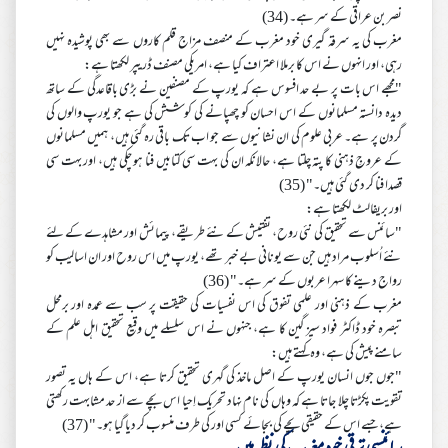
نصر بن عراقی کے سر ہے۔ (34)
مغرب کی یہ سرقہ گیری خود مغرب کے منصف مزاج قلم کاروں سے بھی پوشیدہ نہیں
رہی، اور انہوں نے اس کا برملا اعتراف کیا ہے، امریکی مصنف ڈریپر لکھتا ہے:
"مجھے اس بات پر بے حد افسوس ہے کہ یورپ کے مصنفین نے بڑی باقاعدگی کے ساتھ
دیدہ دانستہ مسلمانوں کے اس احسان کو چھپانے کی کوشش کی ہے جو یورپ والوں کی
گردن پر ہے۔ عربی علوم کی ان نشانیوں سے جو اب تک باقی رہ گئی ہیں، ہمیں مسلمانوں
کے عروجِ ذہنی کا پتہ چلتا ہے، حالانکہ ان کی بہت سی کتابیں فنا ہو چکی ہیں، اور بہت سی
قصدا فنا کر دی گئی ہیں۔" (35)
اور بریفالٹ لکھتا ہے:
"سائنس سے تحقیق کی نئی روح، تفتیش کے نئے طریقے، پیمائش اور مشاہدے کے لئے
نئے اُسلوب مراد ہیں جن سے یونانی بے خبر تھے، یورپ میں اس روح اور ان اسالیب کو
رواج دینے کا سہرا عربوں کے سر ہے۔" (36)
مغرب کے ذہنی اور علمی تفوق کی اس نفسیات کی حقیقت پر سب سے عمدہ اور برمحل
تبصرہ خود ڈاکٹر فواد سیز گین کا ہے، جنہوں نے اس سلسلے میں وقیع تحقیق اہل علم کے
سامنے پیش کی ہے، وہ کہتے ہیں:
"جوں جوں انسان یورپ کے اصل ماخذ کی گہری تحقیق کرتا ہے، اس کے ہاں یہ تصور
تقویت پکڑتا چلا جاتا ہے کہ وہاں کی نام نہاد تحریک اِحیا اس بچے سے از حد مشابہت رکھتی
ہے، جسے اس کے حقیقی بچے کی بجائے کسی اور کی طرف منسوب کر دیا گیا ہو۔" (37)