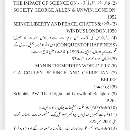
(2) ملاحظہ کیجئے رسل کی کتاب THE IMPACT OF SCIENCE ON
SOCIETY GEORGE ALLEN & UNWIN. LONDON.
1952
(3) دیکھئے: SEINCE LIBERTY AND PEACE. CHATTS &
WINDUS LONDON. 1950
(4) برٹرینڈرسل کی کتاب اسی نام سے ہے: 'دائمی مسرت کا حصول'
(CONQUEST OF HAPPINESS) اس کا اُردو ترجمہ جمیل زبیری کے
قلم سے مکتبہ دانیال، کراچی سے 1998ء (اشاعت و علم) شائع ہوا ہے۔
(5) القرآن، سورہ حم سجدہ، آیت 53
(6) MAN IN THE MODREN WORLD. P.131
(7) C.A COULSN. SCEINCE AND CHIRISTIAN
BELIEF
(8) الحجر: آیت 9
(9) Schmidt, P.W. The Origin and Growth of Religion.
P.262.
(10) مولانا ابوالکلام آزاد، فلسفہ، مطبوعات چٹان، لاہور، ص 24
(11) نفسیات اکیسویں صدی میں، پروفیسر معزز علی بیگ، مشمولہ معارف، ماہنامہ، شمارہ
مئی 2001، ص 325
(12) مولانا سید ابوالحسن علی ندوی رحمہ اللہ، انسانی دنیا پر مسلمانوں کے عروج و زوال کا