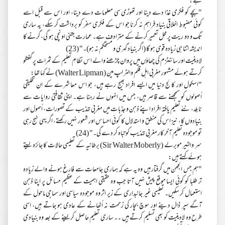
ہے:
"بچے کو فکری غذا دے دینا اور تھوڑی سی معلومات دے دینا، اور اس سے قبل اسے
کوئی مضبوط اخلاقی بنیاد فراہم نہ کرنا جو اس کے فکری سفر کو برداشت کر سکے، یہ ساری
تگ و دو ریت پر محل تعمیر کرنے کے مترادف ہے۔ عمارت جتنی اونچی ہو گی، گرنے کا
اندیشہ اتنا ہی زیادہ قوی ہو گا (اگر بنیاد گہری و مستحکم نہ ہو)۔" (23)
لادینیت اور سائنٹزم کی چھاؤں میں پروان چڑھنے والے اس نظامِ تعلیم کے ثمرات پر گفتگو
کرتے ہوئے مشہور مغربی اہل قلم والٹر لپ مین (Walter Lipman) نے کہا تھا:
"اسکول اور کالج دنیا میں ایسے افراد بھیج رہے ہیں، جو اس معاشرے کے ان تخلیقی
اُصولوں کو سمجھنے سے قاصر ہیں، جس میں انہوں نے رہنا ہے۔ اپنی ثقافتی روایات سے
نابلد، نئے تعلیم یافتہ افراد اپنے ذہن و جذبات میں مغربی تہذیب کے تصورات، اُصول اور
بنیادوں کا، نیز اس کی منطق و استدلال کا کوئی احساس اور شعور نہیں رکھتے، اگر یہی نہج رہی
تو موجودہ تعلیم آخر کار مغربی تہذیب کو تباہ کر دے گی۔" (24)
سر والٹیر موبرلے (Sir Walter Moberly) برطانیہ کے تعلیمی حالات کا جائزہ لیتے
ہوئے کہتے ہیں:
"ہم جس الجھن میں گرفتار ہیں وہ یہ ہے کہ ہماری جامعات سے فارغ ہونے والے زیادہ
تر طلبا کو کوئی ایسا موقع پیش نہیں آتا جب وہ حقیقی اہمیت کے عظیم مسائل پر اپنا ذہن
استعمال کر سکیں۔ تعلیمی غیر جانبداری کے زیر اثر وہ موجودہ سیاسی اور سماجی ماحول کے
آگے سپر ڈال دینے اور سوچ بچار کی زحمت نہ اُٹھانے کے عادی ہو جاتے ہیں، اسی
طرح وہ لادینیت کو بھی تسلیم کرتے ہیں ۔۔ ساری تعلیم حاصل کر لینے کے بعد وہ بنیادی