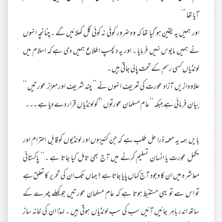
آیا تھا ‘‘
اور ہمیں یہ یقین ہو گیا تھا کہ وہ ضرور کوئی نہ کوئی گل کھلائیں گے ۔ چنانچہ انہوں
نے ہمیں مایوس نہیں فرمایا ۔ اور یہ دلچسپ اطلاع ہمیں دی ہے کہ اسلام میں
لونڈیاں کسی رسم کے تحت پالی جاتی ہیں ۔
علاوہ ازیں آزاد عورت کی تعریف انہوں نے ’’ چند شریف اور معزز عورتیں ‘‘
بیان فرمائی ہے جبکہ ’’ عام مسلمان عورتوں ‘‘ کو لونڈیاں قرار دے دیا ہے ۔۔۔
بایں ہمہ یہ معمہ ذرا حل طلب ہے کہ جن کنیزوں اور لونڈیوں کو قابل احترام اور
مکمل عورت یا انسان تسلیم کرنے میں آج بھی تامل کیا جاتا ہے ۔‘‘ پاکستانی
معاشرہ میں ان کا وجود آج کہاں پایا جاتا ہے ؟ جہاں تک ان کی تحریر کا تعلق ہے
تو اس سے تو یہی مستنبط ہوتا ہے کہ عام مسلمان عورتیں جو کھلے چہرے کے
ساتھ اندر باہر جائیں آئیں سب کی سب لونڈیاں ہوتی ہیں ۔ لہذا ان کی خانہ ساز