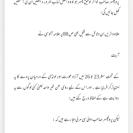
پروفیسر صاحب کو اگر توفیق میسر ہو تو وہ اصل کتاب ضرور دیکھیں ان کی آنکھیں
کھل جائیں گی !
علاوہ ازیں ان دلائل سے قبل بھی ص 88پر علامہ آلوسی نے
آیت
کے تحت سطر 23 تا 26 میں آزاد عورت اور لونڈی کے درمیان پردے کا یہ
امتیاز کر فرمایا ہے ۔ اور اس کے لیے روی عن غیر واحد یعنی کئی لوگوں سے یہ
روایت ہے کے الفاظ درج کئے ہیں !
لیکن پروفیسر صاحب اپنی ہی مرلی بجا رہے ہیں کہ :