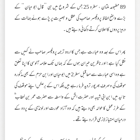
89 مطبوعہ ملتان ، سطرہ 25 جس کے شروع میں ہی ’’ قال ابو حیان ‘‘ کے
بڑے واضح الفاظ پروفیسر صاحب کی عقل و بصیرت پر پڑے ہوئے جہالت کے
دبیز پردوں کا اعلان کرتے دکھائی دیتے ہیں ۔
پھر اس کے بعد وہ عبارت ہے جس کا اردو ترجمہ پروفیسر صاحب نے کہیں سے
نقل کیا ہے ! اور ناظرین حیران ہوں گے کہ جہاں تک علامہ آلوسی کا اپنا تعلق
ہے وہ اسی عبارت سے معاقبل سطر 2 میں ابو حیان اور ابن حزم کے بھی مذکورہ
موقف کی ہ صرف بھرپور تردید فرما رہے ہیں بلکہ اس کے برعکس اپنے موقف کی
تائید میں ابن ابی شیبہ اور حضرت انسؓ کے واسطہ سے حضرت عمر بن خطاب ؓ
کے طرز عمل کا حوالہ بھی دیتے ہیں کہ وہ آزاد عورت اور لونڈی کے پردہ کے
درمیان امتیاز لازمی قرار دیتے تھے ۔