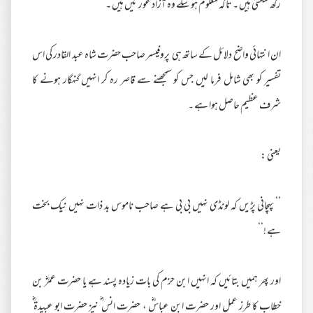
رکھ سکتی ہیں ۔ تاکہ معلوم ہو سکے وہ آزاد عورتیں ہیں ۔‘‘
ان انتہائی واضح دلائل کے ساتھ ہی پروفیسر صاحب حضرت شاہ عبد القادر کی اس
تفسیر کو بھی شامل فرما لیں جس کو سمجھنے سے قاصر رہ کر انہیں گنہگار ہونے کا
شرف عظیم حاصل ہوا ہے ۔
یعنی :
’’ پہچانی پڑیں کہ لونڈی نہیں بی بی ہے صاحب ناموس بد ذات نہیں نیک بخت
ہے !‘‘
اور پھر ہمیں بتائیں کہ انہیں ابن حزم کی بات زیادہ پسند ہے یا حضرت عمرؓ بن
خطاب کا طرز عمل اور حضرت ابن عباسؓ ، حضرت انس ؓ نیز حضرت ابو عبیدۃ ؓ