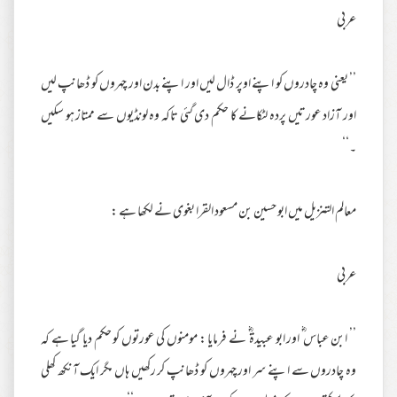
عربی
’’ یعنی وہ چادروں کو اپنے اوپر ڈال لیں اور اپنے بدن اور چہروں کو ڈھانپ لیں
اور آزاد عورتیں پردہ لٹکانے کا حکم دی گئی تاکہ وہ لونڈیوں سے ممتاز ہو سکیں
۔‘‘
معالم التنزیل میں ابو حسین بن مسعود القرا بغوی نے لکھا ہے :
عربی
’’ ابن عباس ؓ اور ابو عبیدۃ ؓ نے فرمایا : مومنوں کی عورتوں کو حکم دیا گیا ہے کہ
وہ چادروں سے اپنے سر اور چہروں کو ڈھانپ کر رکھیں ہاں مگر ایک آنکھ کھلی