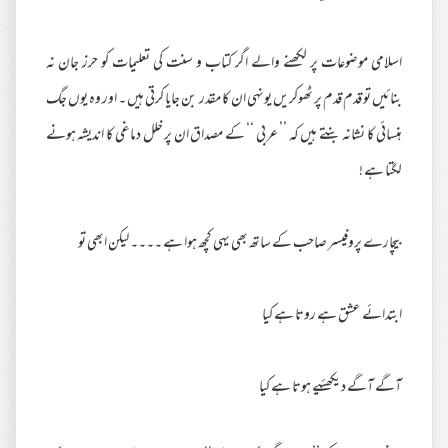
اسلامی موضوعات پر لکھنے والے اگر کتاب و سنت کی تعلیمات کو حرز جان نہ
بنائیں تو قدم قدم پر ٹھوکریں یونہی ان کا مقدر بن جایا کرتی ہیں ۔ اور وہ یوں جگ
ہنسائی کا نشانہ بنتے ہیں کہ ’’ عربی ‘‘ کے مصداق ان پر خلل دماغی کا اندیشہ ہونے
لگتا ہے !
بیچارے پروفیسر صاحب کے ساتھ بھی یہی کچھ ہوا ہے ۔۔۔۔ لیکن ابھی تو
ابتدائے عشق ہے روتا ہے کیا
آگے آگے دیکھئیے ہوتا ہے کیا