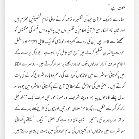
بخت ہے ‘‘
ہمارے نزدیک قرآن مجید کی تفسیر و ترجمہ کرنے والی تمام شخصیتیں محترم ہیں
اور شاید ہم گنہگار ہی قرآنی احکام کی تفسیروں میں پوشیدہ اس قسم کی حکمتوں کو
سمجھنے سے قاصر ہیں جن کی رو سے کنیز اور لونڈی کو ایک قابل احترام اور مکمل
عورت یا انسان تسلیم کرنے میں آج بھی تامل کیا جاتا ہے ۔ جو لوگ پردے کے
احکام صرف آزاد عورتوں تک محدود رکھنے پر اصرار کرتے ہیں ، دوسرے الفاظ
میں پاکستانی معاشرے میں لونڈیوں کو پانلے کی رسم دوبارہ شروع کرنے کی بات
کرتے ہیں ۔ یعنی ان کی خواہش کے مطابق آج کے پاکستانی معاشرہ میں چودہ سو
سال پہلے کا ماحول پیدا ہو اور چند شریف اور معزز عورتیں صرف ایک آنکھ کھلی
رکھ کر گھر سے نکلیں ۔ جبکہ عام مسلمان عورتیں لونڈیوں کی طرح کھلے چہرے کے
ساتھ اندر باہر جائیں آئیں ۔ شاید یہی وجہ ہے کہ بعض ’’ نیک ‘‘ حلقے پاکستانی
معاشرے میں لونڈیوں اور کنیزوں کی عدم موجودگی میں بہت پریشان رہتے ہیں