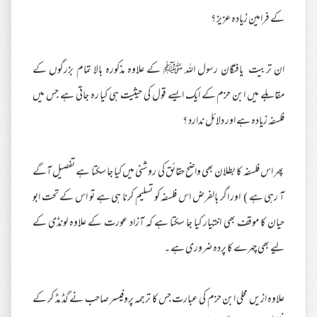
کے فرامین زیادہ عزیز ؟
ان تربیت یافتگان رسول اللہ ﷺ کے علاوہ مذکورہ بالا تمام بزرگوں کے
مقابلے میں ابن حزم کے ایک ایسے قول کی حیثیت ہی کیا رہ جاتی ہے جس میں
فلسفہ زیادہ ہے اور دلائل ندارد ؟
پھر اس فلسفہ کا بطلان بھی واضح حقائق کی روشنی میں کیا جا سکتا ہے تفصیل آگے
آ رہی ہے ) اور اگر بالفرض اس فلسفہ کو تسلیم کرنا ہی ہے تو اس کے تحت ابو
حیان کا موقف بھی اختیار کیا جا سکتا ہے کہ آزاد عورت کے علاوہ لونڈی کے
لیے بھی چہرے کا پردہ ضروری ہے ۔
علاوہ ازیں محلی ابن حزم کی عبارت جس کا ترجمہ پروفیسر صاحب نے گڈ مڈ کر کے