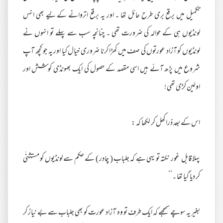
تکمیل میں برقع بری طرح حائل تھا ۔ اور یہ برقع اتروانے کے لیے بھی انہں
لونڈیوں ہی کے حوالہ کی ضرورت تھی ۔ چنانچہ سب سے پہلے تو انہوں نے
لونڈیوں کو آزاد عورتوں کی صف میں کھڑا کرنا ضروری خیال کیا اور یہ جو کچھ آپ
شروع میں پڑھ آئے ہیں اسی مقصد کے حصول کی ایک بھونڈی کوشش اور
اولین کڑی تھی !
اس کے بعد ذرا کھل کر لکھا کہ :
پہلا قابل غور نکتہ تو یہی ہے کہ جلباب ( چادر ) کے حکم سے لونڈیوں کو مستثنٰی
کر دیا گیا تھا ۔‘‘
بغیر یہ سوچے سمجھے کہ ایک طرف تو وہ آزاد عورت کو بھی جلباب سے بے نیاز کر