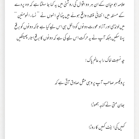
علامہ ابو حیان کے ان ہر دو اقوال کی روشنی میں یہ کہا جا سکتا ہے کہ وہ پردے
کے مسئلہ میں انتہائی متشدد واقع ہوئے ہیں چنانچہ انہوں نے ’’ نساء ا لمومنین ‘‘
میں لونڈی اور آزاد عورت دونوں کو داخل ہی اس لیے کیا ہے تاکہ دونوں کو برقع
پہنا سکیں جبکہ آپ نے یہ حرکت اس لیے کی ہے کہ دونوں کا برقع اتار پھینکیں
چہ نسبت خاک را بہ عالم پاک !
پروفیسر صاحب آپ پر وہی مثل صادق آتی ہے کہ
بھان متی نے کنبہ جھوڑا
کہیں کی اینٹ کہیں کا روڑا