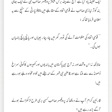
ایک لطیفہ یاد آیا ہے آج سے چند برس بیشتر پروفیسر صاحب ہی کے ایک بھائی
بند کوثر نیازی صاحب نے قومی اتحاد کے مقابلے میں پیپلز پارٹی کے سٹیج سے یہ
اعلان فرمایا تھا کہ :
’’ قومی اتحاد کی حکومت آئے گی تو ہر گھر میں چار چار بیویاں اور پانچ پانچ باندیاں
ہوں گی ۔‘‘
حالانکہ نہ اس وقت اور نہ آج ہی پاکستان میں باندیوں اور کنیزوں کا کوئی سراغ
ڈھونڈے سے ملتا ہے اور قاضی جی شہر کے اندیشے میں خواہ مخواہ دبلے ہو رہے
ہیں !
قارئین کرام آپ نے دیکھا کہ پروفیسر صاحب کسی بری طرح لڑ کھڑاتے ہوئے
آگے بڑھ رہے ہیں ؟