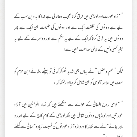
’’ آزاد عورت اور لونڈی میں فرق کرنا عجیب دھاندلی ہے خدا کا یہ دین سب کے
لیے ہے دونوں کی خلقت ایک ہے اور دونوں کی طبیعت بھی ایک ہے پھر
دونوں میں یہ فرق کرنا کہ ایک کے لیے یہ حکم ہے اور دوسرے کے لیے یہ
بغیر کسی دلیل کے لائق سماعت نہیں ہے !
لیکن ’’ علم و فضل ‘‘ نے یہاں بھی شدید ٹھوکر کھائی تو بیٹھے بٹھائے ابن حزم کو
صف میں علامہ آلوسی کو بھی شامل کر دیا او رلکھا کہ :
’’ آلوسی روح المعانی کے حوالے سے سکھتے ہیں کہ نساء المومنین میں آزاد
عورتیں اور لونڈیاں دونوں شامل ہیں بلکہ لونڈی کے کام کاج کے لیے اندر و
باہر جانے آنے سے فتنہ کا دروازہ آزاد عورتوں کی نسبت زیادہ آسانی سے کھلنے