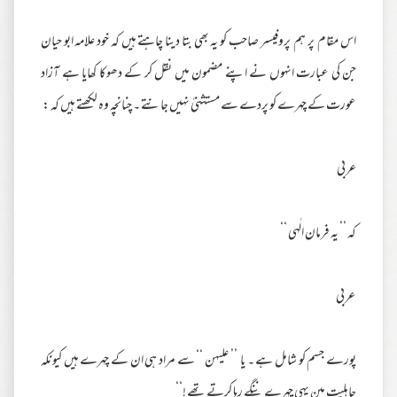
اس مقام پر ہم پروفیسر صاحب کو یہ بھی بتا دینا چاہتے ہیں کہ خود علامہ ابو حیان
جن کی عبارت انہوں نے اپنے مضمون میں نقل کر کے دھوکا کھایا ہے آزاد
عورت کے چہرے کو پردے سے مستثنیٰ نہیں جانتے ۔ چنانچہ وہ لکھتے ہیں کہ :
عربی
کہ ’’ یہ فرمان الٰہی ‘‘
عربی
پورے جسم کو شامل ہے ۔ یا ’’ علیہن ‘‘ سے مراد ہی ان کے چہرے ہیں کیونکہ
جاہلیت مین یہی چہرے ننگے رہا کرتے تھے !‘‘