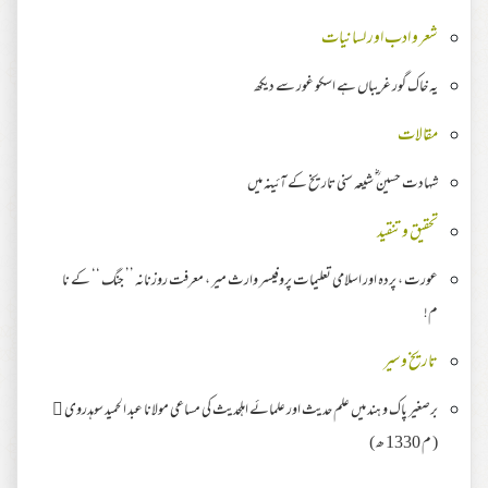
شعر و ادب اور لسانیات
یہ خاک گور غریباں ہے اسکو غور سے دیکھ
مقالات
شہادت حسین ؓ شیعہ سنی تاریخ کے آئینہ میں
تحقیق وتنقید
عورت ، پردہ اور اسلامی تعلیمات پروفیسر وارث میر ، معرفت روزنانہ ’’ جنگ ‘‘ کے نا
م!
تاریخ وسیر
برصغیر پاک و ہند میں علم حدیث اور علمائے اہلحدیث کی مساعی مولانا عبد الحمید سوہدروی 
( م 1330 ھ )