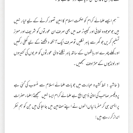
کے پھر ان کا مذاق بھی اڑایا ہے اور لکھا ہے کہ :
’’ ہم ایسے علمائے کرام کو حکمت اسلام کا امین تصور کرنے کے لیے تیار نہیں
ہیں جو موجودہ خلائی اور کمپیوٹر عہد میں بھی صرف ان عورتوں کو شریف اور معزز
تسلیم کریں جو گھر سے باہر نکلیں تو صرف ایک آنکھ دیکھنے کے لیے کھلی رکھیں
اور کھلے چہرے اور ہاتھوں کے ساتھ باہر نکلنے والی عورتوں کو عربوں کی کنیزوں
اور لونڈیوں کے مترادف سمجھیں ۔
( حاشیہ : خط کشیدہ عبارت میں جو بات علمائے اسلام سے منسوب کی گئی ہے
پروفیسر صاحب کی اپنی ذاہی اپج ہے علمائے کرام ایسا نہیں سمجھتے ! علماء حضرات
پر ایسی ہی کر مفرمائیاں انہوں نے اپنے مضامین میں جا بجا کی ہیں جن کو ہم نظر
انداز کر رہے ہیں !