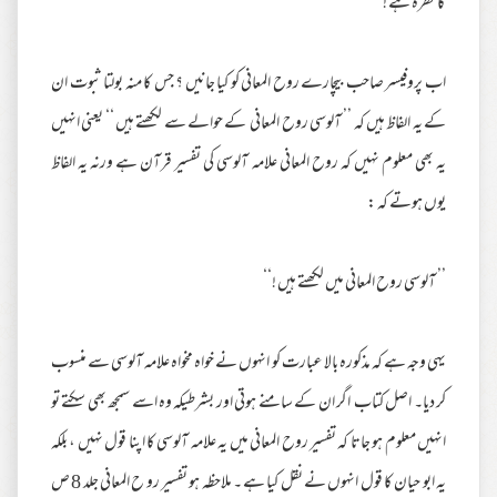
کا خطرہ ہے ! ‘‘
اب پروفیسر صاحب بیچارے روح المعانی کو کیا جانیں ؟ جس کا منہ بولتا ثبوت ان
کے یہ الفاظ ہیں کہ ’’ آلوسی روح المعانی کے حوالے سے لکھتے ہیں ‘‘ یعنی انہیں
یہ بھی معلوم نہیں کہ روح المعانی علامہ آلوسی کی تفسیر قرآن ہے ورنہ یہ الفاظ
یوں ہوتے کہ :
’’ آلوسی روح المعانی میں لکھتے ہیں !‘‘
یہی وجہ ہے کہ مذکورہ بالا عبارت کو انہوں نے خواہ مخواہ علامہ آلوسی سے منسوب
کر دیا۔ اصل کتاب اگر ان کے سامنے ہوتی اور بشرطیکہ وہ اسے سمجھ بھی سکتے تو
انہیں معلوم ہو جاتا کہ تفسیر روح المعانی میں یہ علامہ آلوسی کا اپنا قول نہیں ، بلکہ
یہ ابو حیان کا قول انہوں نے نقل کیا ہے ۔ ملاحظہ ہو تفسیر رو ح المعانی جلد 8 ص