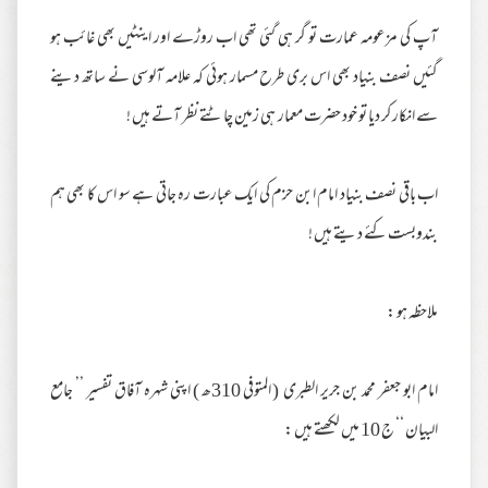
آپ کی مزعومہ عمارت تو گر ہی گئی تھی اب روڑے اور اینٹیں بھی غائب ہو
گئیں نصف بنیاد بھی اس بری طرح مسمار ہوئی کہ علامہ آلوسی نے ساتھ دینے
سے انکار کر دیا تو خود حضرت معمار ہی زمین چاٹتے نظر آتے ہیں !
اب باقی نصف بنیاد امام ابن حزم کی ایک عبارت رہ جاتی ہے سو اس کا بھی ہم
بندوبست کئے دیتے ہیں !
ملاحظہ ہو :
امام ابو جعفر محمد بن جریر الطبری ( المتوفی 310ھ ) اپنی شہرہ آفاق تفسیر ’’ جامع
البیان ‘‘ ج 10 میں لکھتے ہیں :