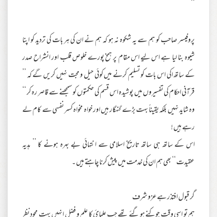
‘‘
پروفیسر صاحب کو ہم سے یہ شکوہ نہ ہو کہ ہم نے ان کی ہر بات کی تردید کو اپنا
شیوہ بنا لیا ہے اس لیے اس مقام پر ہمخ پورے خلوص قلب اور انشراح صدر
کے ساتھ اکی اس بات کو تسلیم کرنے میں کوئی حیل و مجت نہیں کریں گے کہ ’’
قرآنی احکام کی تفسیروں میں پوشیدہ اس قسم کی حکمتوں کو سمجھنے سے قاصر رہ کر ‘‘
وہ شاید نہیں بلکہ یقیناً بہت بڑے گنہگار ہیں اور خواہ مخواہ کسر نفسی سے کام لے
رہے ہیں !
اس کے ساتھ ہی ساتھ تاریخ اسلامی سے انتہائی بے بہرہ ہونے کا ’’ ہدیہ
عقیدت ‘‘ بھی ہم ان کی خدمت میں پیش کرنا چاہتے ہیں ۔
گر قبول افتذر ہے عزو شرف
ہم تو اسی وقت چوکنے ہو گئے تھے جب علمائ کا علم و فضل انہیں بہت محود نظر