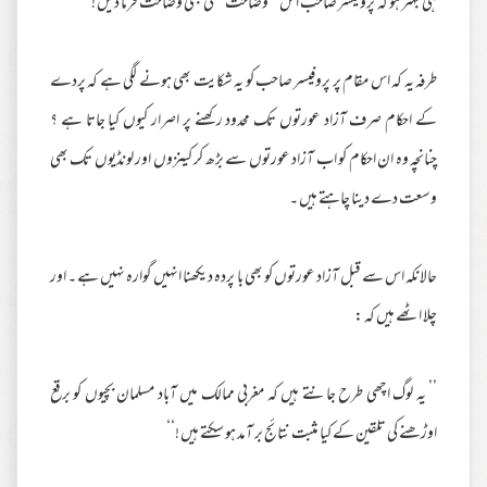
ہی بہتر ہو کہ پروفیسر صاحب اس ’’ وضاحت ‘‘ کی بھی وضاحت فرما دیں !
طرفہ یہ کہ اس مقام پر پروفیسر صاحب کو یہ شکایت بھی ہونے لگی ہے کہ پردے
کے احکام صرف آزاد عورتوں تک محدود رکھنے پر اصرار کیوں کیا جاتا ہے ؟
چنانچہ وہ ان احکام کو اب آزاد عورتوں سے بڑھ کر کینزوں اور لونڈیوں تک بھی
وسعت دے دینا چاہتے ہیں ۔
حالانکہ اس سے قبل آزاد عورتوں کو بھی با پردہ دیکھنا انہیں گوارہ نہیں ہے ۔ اور
چلا اٹھے ہیں کہ :
’’ یہ لوگ اچھی طرح جانتے ہیں کہ مغربی ممالک میں آباد مسلمان بچیوں کو برقع
اوڑھنے کی تلقین کے کیا مثبت نتائج بر آمد ہو سکتے ہیں !‘‘