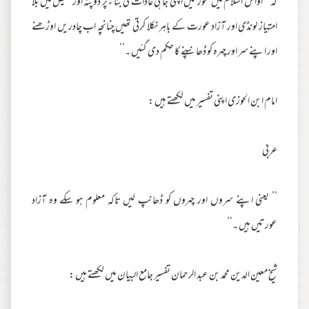
کہ ’’ اوائل اسلام میں عورتیں اپنی جاہلی عادات کی بنا ء پر دوپٹہ اور قمیص میں بلا
امتیاز لونڈی اور آزاد عورت کے باہر نکلا کرتی تھیں چنانچہ اب چادریں اوڑھنے
اور اپنے سر اور چہرہ کو ڈھانپنے کا حکم دی گئیں ۔‘‘
امام ابن الحوزی اپنی تفسیر میں لکھتے ہیں :
عربی
’’ یعنی اپنے سروں اور چہروں کو ڈھانپ لیں تاکہ معلوم ہو سکے وہ آزاد
عورتیں ہیں ۔‘‘
شیخ معین الدین محمد بن عبد الرحمان تفسیر جامع البیان میں لکھتے ہیں :