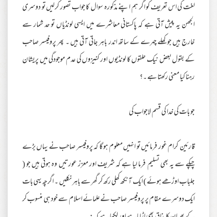
لغت کی اس تعریف کو اگر ہم اپنے مذکورہ سوال کا جواب تصور کرلیں تو دوسری
الجھن یہ پیش آتی ہے کہ پاکستانی معاشرے میں ایسی لونڈیاں تو حد شمار سے
خارج ہیں جو کھلے چہرے کے ساتھ اندر باہر جاتی آتی ہیں ۔ پھر پروفیسر صاحب
کے بقول بعض نیک حلقوں کا لونڈیوں اور کنیزوں کی عدم موجودگی میں پریشان
رہنا کیا معنی رکھتا ہے ۔؟
جو بات کی خدا کی قسم لاجواب کی
قارئین کرام غور فرمائیں تو انہیں معلوم ہو گا کہ پروفیسر صاحب نے یہاں بڑے
چپکے سے یہ بھی تسلیم فرما لیا ہے کہ شریف اور معزز عورتیں وہ ہوتی ہیں جو (
جلباب اوڑھے ہوئے ) ایک آنکھ کھلی رکھ کر گھر سے باہر نکلیں ۔ اگرچہ یہی بات
ایک دوسرے مقام پر پروفیسر صاحب نے علمائے اسلام سے خود ہی منسوب کر