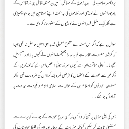
پروفیسر صاحب کی ’’ جدید زندگی کے مسائل ‘‘ میں یہ مسئلہ شامل ہی نہ تھا اس کے
باوجود انہوں نے لونڈی اور غلاموں کی بہ بحث اپنے مضامین میں جا بجا چھیڑی
ہے بلکہ ایک مکمل قسط انہوں نے لونڈیوں کے حضور نذر کر دی ہے ۔
سوال یہ ہے کہ اگر اس مسئلہ سے متعلق معمولی شدبد بہی انہیں حاصل نہ تھی جیسا
کہ گزشتہ سطور سے ظاہر ہے تو یہ سارا جھنجھٹ انہوں نے کیوں پالا اور ’’ آ بیل
مجھے مار ‘‘ والی حماقت ان سے کیوں سرزد ہوئی ؟ محض اس لیے کہ لونڈویں کے
ذکر خیر سے عورت کے استحصال کا فرضی نعرہ بلند کرنا ان کی ضرورت تھی تاکہ
مسلمان عورتوں کو اسلام ہی کے حوالہ سے اسلامی احکام و قیود سے بغاوت پر
آمادہ کیا جا سکے ۔ !
جس کی پہلی منزل یہ تھی کہ وہ کسی نہ کسی طرح عورت کے چہرے کو پردے سے
مستثنیٰ ثابت کر سکیں کیونکہ مغربیت کے پرچار اور ان کی غلیظ خواہشات کی