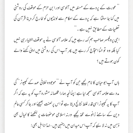
’’ عورت کے پردے کے مسئلہ میں آلوسی اور ابن حزم کے موقف کی روشنی
میں کہا جا سکتا ہے کہ پردے کے احکام سے لونڈیوں کو خارج کر دینا قرآن کی
تعلیمات کے مطابق نہیں ہے ۔‘‘
اجی پروفیسر صاحب ہم کہہ رہے ہیں کہ علامہ آلوسی نے یہ موقف اختیار ہی نہیں
کیا بلکہ وہ تو الٹا احتجاج کر رہے ہیں پھر آپ اس کی روشنی میں اپنی کہنے والے
کون ہوتے ہیں ؟
ہاں آپ ابو حیان کا نام لیجیے جن کو آپ نے ’’ موجودہ خلائی عہد کے کمپیوٹر ‘‘ کی
مدد سے علامہ آلوسی سمجھ لیا ہے ! چنانچہ ہمارا مخلصانہ مشورہ آپ کو یہ ہے کہ اگر
آپ کا یہ کمپیوٹر اسی قدر غلط نتائج دیتا ہے تو اس پر لعنت بھیجئے اور جا کر کسی عالم
دین کے سامنے زانوے تلمذ کیجیے ورنہ اسلامی موضوعات پر لکھنے کا خیال بھی
ذہن میں نہ لائیے کہ آپ اس میدان میں اجنبی ہیں ، لہذا نا اہل بھی !