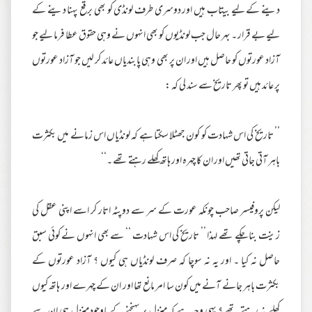
دینے کے لیے بیتاب ہیں اور دوسری طرف لونڈی کو بھی برقع پہنا دینے کے
لیے بے قرار ۔ بہر حال جب لونڈیوں کو بھی انہوں نے وہی حقوق عطا فرما لیے جو
آزاد عورتوں کو حاصل ہیں اور ان پر بھی وہی پابندیاں عائد کر لیں جو آزاد عورتوں
پر عائد ہیں تو پھر تاریخ سے سند لی کہ :
’’ تاریخ کی اس شہادت کو کون جھٹلا سکتا ہے کہ لونڈیاں اس زمانے میں بکثرت
باہر آتی جاتی تھیں اور ان کا چہرہ اور ہاتھ کھلے رہتے تھے ۔‘‘
لیکن پروفیسر صاحب چونکہ عورت کے سر سے دوپٹہ اتار کر اسے اپنی عقل کی
زینت بنا چکے تھے لہذا ’’ تاریخ کی اس شہادت ‘‘ سے بھی انہوں نے کوئی سبق
حاصل نہ کیا ۔ اور یہ نہ سوچا کہ صرف لونڈیاں ہی کیوں ؟ آزاد عورتوں کے
بکثرت باہر جانے آنے میں کون سا امر مانع تھا اور ان کے چہرے اور ہاتھ کیوں