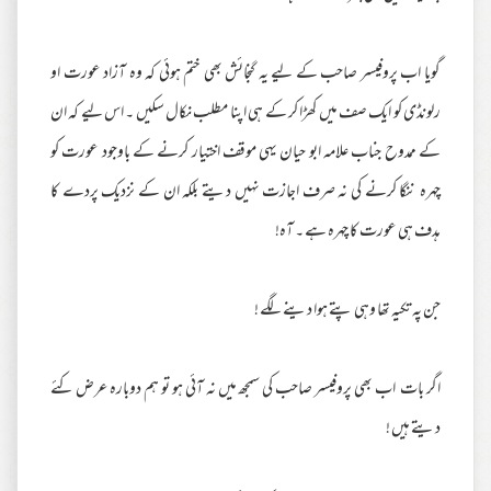
گویا اب پروفیسر صاحب کے لیے یہ گنجائش بھی ختم ہوئی کہ وہ آزاد عورت او
رلونڈی کو ایک صف میں کھڑا کر کے ہی اپنا مطلب نکال سکیں ۔ اس لیے کہ ان
کے ممدوح جناب علامہ ابو حیان یہی موقف اختیار کرنے کے باوجود عورت کو
چہرہ ننگا کرنے کی نہ صرف اجازت نہیں دیتے بلکہ ان کے نزدیک پردے کا
ہدف ہی عورت کا چہرہ ہے ۔ آہ!
جن پہ تکیہ تھا وہی پتے ہوا دینے لگے !
اگر بات اب بھی پروفیسر صاحب کی سمجھ میں نہ آئی ہو تو ہم دوبارہ عرض کئے
دیتے ہیں !