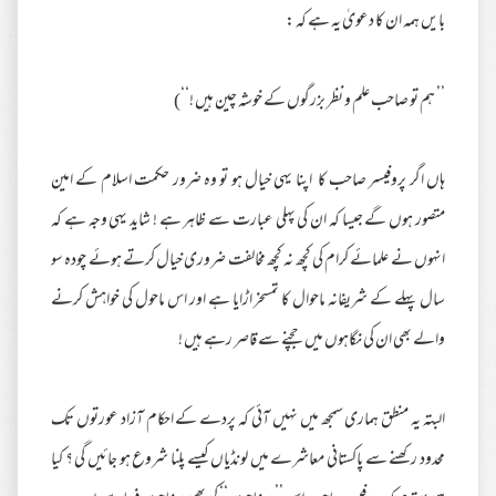
بایں ہمہ ان کا دعویٰ یہ ہے کہ :
’’ ہم تو صاحب علم و نظر بزرگوں کے خوشہ چین ہیں !‘‘)
ہاں اگر پروفیسر صاحب کا اپنا یہی خیال ہو تو وہ ضرور حکمت اسلام کے امین
متصور ہوں گے جیسا کہ ان کی پہلی عبارت سے ظاہر ہے ! شاید یہی وجہ ہے کہ
انہوں نے علمائے کرام کی کچھ نہ کچھ مخالفت ضروری خیال کرتے ہوئے چودہ سو
سال پہلے کے شریفانہ ماحوال کا تمسخر اڑایا ہے اور اس ماحول کی خواہش کرنے
والے بھی ان کی نگاہوں میں جچنے سے قاصر رہے ہیں !
البتہ یہ منطق ہماری سمجھ میں نہیں آئی کہ پردے کے احکام آزاد عورتوں تک
محدود رکھنے سے پاکستانی معاشرے میں لونڈیاں کیسے پلنا شروع ہو جائیں گی ؟ کیا