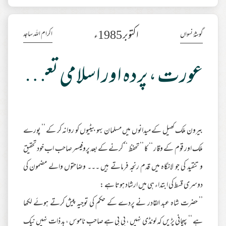
اکتوبر 1985ء
اکرام اللہ ساجد
گوشۂ نسواں
عورت ، پردہ اور اسلامی تعلیمات پروفیسر وارث میر ، معرفت روزنانہ ’’ جنگ ‘‘ کے نا م!
بیرون ملک کھیل کے میدانوں میں مسلمان بہو بیٹیوں کو روانہ کر کے ’’ پورے
ملک اور قوم کے وقار ‘‘ کا ’’ تحفظ ‘‘ کرنے کے بعد پروفیسر صاحب اب خود تحقیق
و تنقید کی جو لانگاہ میں قدم رنجہ فرماتے ہیں ۔۔۔ وضاحتوں والے مضمون کی
دوسری قسط کی ابتداء ہی میں ارشاد ہوتا ہے :
’’ حضرت شاہ عبد القادر نے پردے کے حکم کی توجیہ پیش کرتے ہوئے لکھا
ہے ‘‘ پہچانی پڑیں کہ لونڈی نہیں ، بی بی ہے صاحب ناموس ، بد ذات نہیں نیک