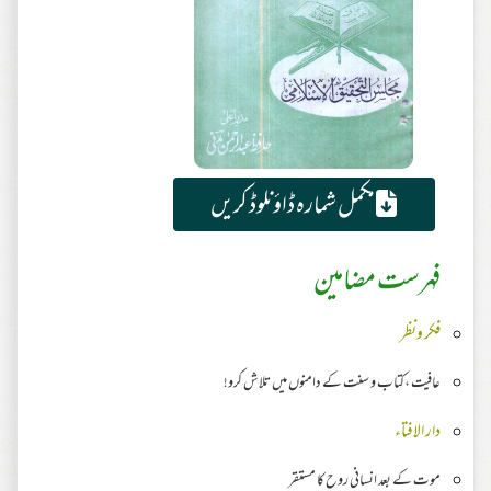
مکمل شمارہ ڈاؤنلوڈ کریں
فہرست مضامین
فکر ونظر
عافیت ،کتاب و سنت کے دامنوں میں تلاش کرو!
دار الافتاء
موت کے بعد انسانی روح کا مستقر