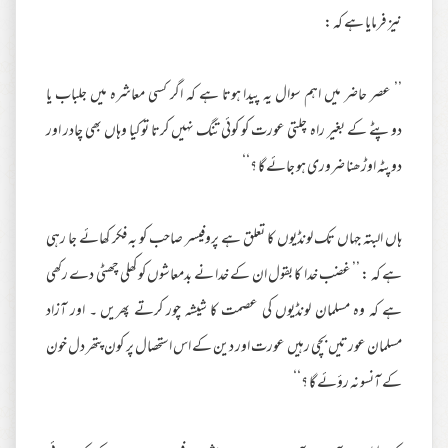
نیز فرمایا ہے کہ :
’’ عصر حاضر میں اہم سوال یہ پیدا ہوتا ہے کہ اگر کسی معاشرہ میں جلباب یا
دوپٹے کے بغیر راہ چلتی عورت کو کوئی تنگ نہیں کرتا تو کیا وہاں بھی چادر اور
دوپٹہ اوڑھنا ضروری ہو جائے گا ؟‘‘
ہاں البتہ جہاں تک لونڈیوں کا تعلق ہے پروفیسر صاحب کو بہ فکر کھائے جا رہی
ہے کہ : ’’ غضب خدا کا بقول ان کے خدا نے بدمعاشوں کو کھلی چھٹی دے رکھی
ہے کہ وہ مسلمان لونڈیوں کی عصمت کا شیشہ چور کرتے پھریں ۔ اور آزاد
مسلمان عورتیں بچی رہیں عورت اور دین کے اس استحصال پر کون پتھر دل خون
کے آنسو نہ رؤئے گا ؟‘‘