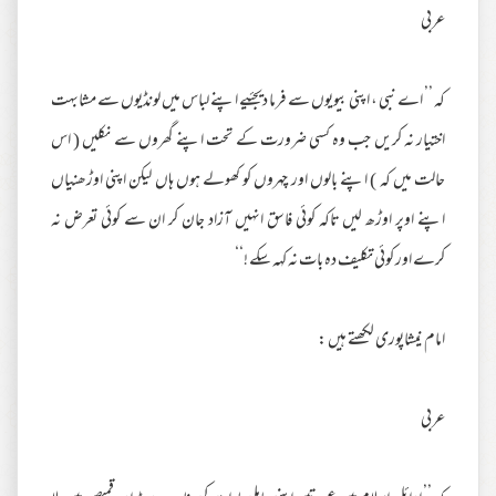
عربی
کہ ’’ اے نبی ، اپنی بیویوں سے فرما دیجئیے اپنے لباس میں لونڈیوں سے مشابہت
اختیار نہ کریں جب وہ کسی ضرورت کے تحت اپنے گھروں سے نکلیں ( اس
حالت میں کہ ) اپنے بالوں اور چہروں کو کھولے ہوں ہاں لیکن اپنی اوڑھنیاں
اپنے اوپر اوڑھ لیں تاکہ کوئی فاسق انہیں آزاد جان کر ان سے کوئی تعرض نہ
کرے اور کوئی تکلیف دہ بات نہ کہہ سکے !‘‘
امام نیشاپوری لکھتے ہیں :
عربی