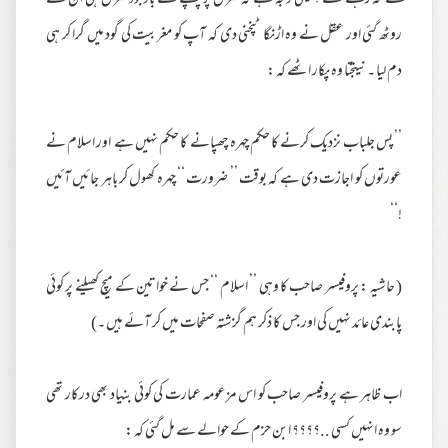
کھلے نہ رہتے تھے ؟ یہی وجہ ہے کہ منزل پر پہنچنے کے باوجود منزل ہی ان سے
روٹھ گئی اور عقل نے وہ اڑنگا ٹپخنی دی کہ آپ کو مغربیت کی گود میں گرا کر ہی
دم لیا ۔ نیتجتا وہ پکار اٹھے کہ :
’’ پس جلباب نزدیک کرنے کا حکم چہرہ چھپانے کا حکم نہیں ہے اور اسلام نے
عورتوں کو اجازت دی ہے کہ بوقت ’’ ضرورت ‘‘ چہرہ کھول کر باہر جائیں آئیں
!‘‘
( حاشیہ : پروفیسر صاحب کا وہی ’’ اسلام ‘‘ جس نے خواتین کے میچ کھیلنے پر کوئی
پابندی عائد نہیں کی اور جس کا ذکر ہم گزشتہ صفحات میں کر آئے ہیں ۔)
اب ظاہر ہے پروفیسر صاحب کو اس مزعومہ عمارت کی کوئی بنیاد بھی درکار تھی
سو وہ انہیں کسی ..‎‎؟؟؟؟ ابن حزم کے حوالے سے مل گئی کہ :