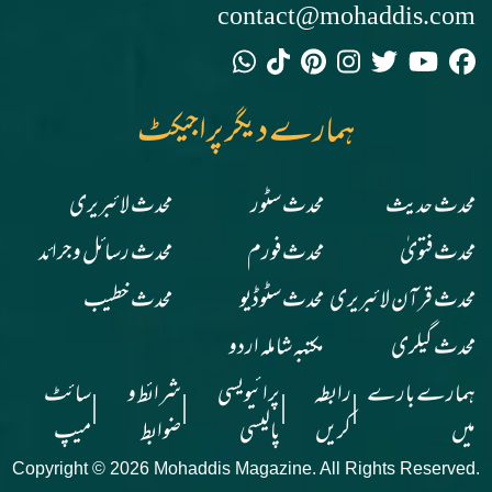
contact@mohaddis.com
ہمارے دیگر پراجیکٹ
محدث حدیث
محدث سٹور
محدث لائبریری
محدث فتویٰ
محدث فورم
محدث رسائل وجرائد
محدث قرآن لائبریری
محدث سٹوڈیو
محدث خطیب
محدث گیلری
مکتبہ شاملہ اردو
ہمارے بارے
رابطہ
پرائیویسی
شرائط و
سائٹ
|
|
|
|
میں
کریں
پالیسی
ضوابط
میپ
Copyright © 2026 Mohaddis Magazine. All Rights Reserved.