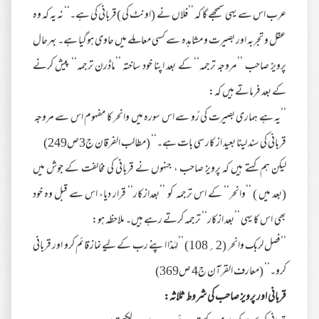
عرب اس سے یہی سمجھے گا کہ ’’فلاں نے (اونٹ کی )قربانی کی ہے۔‘‘ نہ یہ کہ وہ
عقل و تجربہ اور بصیرت و مشاہدہ سے کسی معاملے میں حاوی ہوگیا ہے۔ بہرحال
پرویز صاحب ’’مروجہ ترجمہ‘‘ کے بعد اپنا خود ساختہ ’’ماڈرن ترجمہ‘‘ پیش کرنے
کے بعد فرماتے ہیں کہ:
’’یہ ہے ہماری بصیرت کی رُو سے اس سورہ میں وانحر کا مفہوم اس سے مروجہ
قربانی کی سند لینا بعید از کار سی بات ہے۔‘‘ (مطالب الفرقان ج3ص249)
لیکن ہم کہتے ہیں کہ پرویز صاحب ، جنہوں نے قربانی کی مخالفت کے جوش میں
(بعد میں ) ’’وانحر‘‘ کے اس ترجمہ کو ’’بعدازکار‘‘ قرار دیا، اس سے قبل وہ خود
بھی اس کا یہی ’’بعد ازکار‘‘ ترجمہ کرتے رہے ہیں۔ ملاحظہ ہو:
’’فصل لربک وانحر (2؍108) ’’لہٰذا اپنے رب کے لیےنماز قائم کرو اور قربانی
کرو۔‘‘ (معارف القرآن ج4 ص369)
قربانی اور پرویز صاحب کی شروط ثلاثہ: