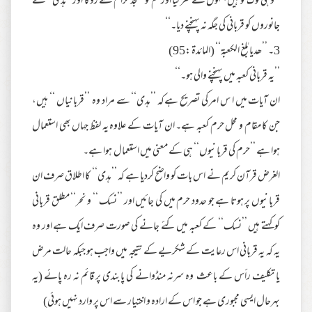
’’وہی لوگ تو ہیں جنہوں نے کفر کیا اور تم کو مسجد حرام سے روکا اور ’’ہدی‘‘ کے
جانوروں کو قربانی کی جگہ نہ پہنچنے دیا۔‘‘
3۔ ’’ھدیا بٰلغ الکعبۃ‘‘ (المائدۃ :95)
’’یہ قربانی کعبہ میں پہنچنے والی ہو۔‘‘
ان آیات میں ا س امر کی تصریح ہےکہ ’’ہدی‘‘ سے مراد وہ ’’قربانیاں ‘‘ ہیں،
جن کا مقام و محل حرم کعبہ ہے۔ ان آیات کے علاوہ یہ لفظ جہاں بھی استعمال
ہوا ہے ’’حرم کی قربانیوں‘‘ ہی کے معنی میں استعمال ہوا ہے۔
الغرض قرآن کریم نے اس بات کو واضح کردیا ہے کہ ’’ہدی‘‘ کا اطلاق صرف ان
قربانیوں پر ہوتا ہے جو حدود حرم میں کی جائیں اور ’’نسک ‘‘ و نحر‘‘ مطلق قربانی
کوکہتے ہیں ’’نسک‘‘ کے کعبہ میں کئے جانے کی صورت صرف ایک ہے اور وہ
یہ کہ یہ قربانی اس رعایت کے شکریے کے نتیجہ میں واجب ہو جبکہ حالت مرض
یا تکلیف رأس کے باعث وہ سرنہ منڈوانے کی پابندی پر قائم نہ رہ پائے (یہ
بہرحال ایسی مجبوری ہے جو اس کے ارادہ و اختیار سے اس پر وارد نہیں ہوئی)