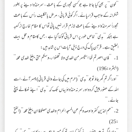
’’خون‘‘ پر بھی کیا جاتا ہے جو کسی مجبوری کے باعث ، سرمنڈوا دینے پر بطور
شکرانہ کے واجب قرار پائے۔ اگر کوئی قربانی ، مرض یا تکلیف رأس کے باعث
مجبوراً سرمنڈوا دینے کے باعث لازم قرار نہیں پائی تواس کا مقام خارج از کعبہ
ہے جبکہ ’’ہدی‘‘ خاص طور پر اس قربانی کوکہا گیا ہے ، جس کامقام و محل بیت
العتیق ہے۔ قرآن پاک کی درج ذیل آیات اس پر شاہد ہیں:
1۔ ’’فان احصرتم فما استیسر من الھدی ولا تحلفوا رءوسکم حتیٰ یبلغ الھدی محلہ‘‘
(البقرہ:196)
’’اور اگر تم گھر جاؤ تو جو ’’ہدی‘‘ (حرم میں کی جانے والی قربانی) میسر آئے، اسے
اللہ کے حضور پیش کردو اور سرنہ منڈواؤ یہاں تک کہ ’’ہدی‘‘ اپنے ٹھکانے پہنچ
جائے۔‘‘
2۔ ’’ھم الذین کفروا وصدوکم عن المسجد الحرام والھدی معکوفا ان یبلغ محلہ‘‘ (الفتح
:25)