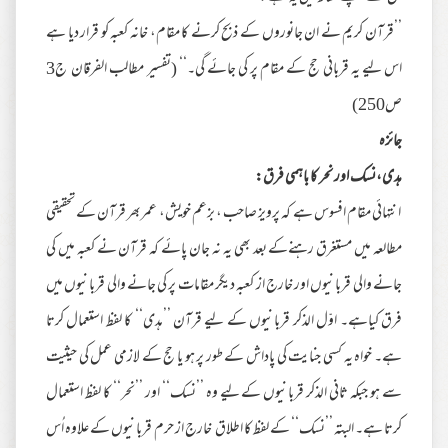
’’قرآن کریم نے ان جانوروں کے ذبح کرنے کا مقام، خانہ کعبہ کو قرار دیا ہے
اس لیے یہ قربانی حج کے مقام پر کی جائے گی۔‘‘ (تفسیر مطالب الفرقان ج3
ص250)
جائزہ
ہدی،نسک اور نحر کا باہمی فرق:
انتہائی مقام افسوس ہے کہ پرویز صاحب ، بزعم خویش، عمربھر قرآن کے تحقیقی
مطالعہ میں مستغرق رہنےکے بعد بھی یہ نہ جان پائے کہ قرآن نے کعبہ میں کی
جانے والی قربانیوں اور خارج از کعبہ دیگر مقامات پر کی جانے والی قربانیوں میں
فرق کیاہے۔ اوّل الذکر قربانیوں کے لیے قرآن ’’ہدی‘‘ کا لفظ استعمال کرتا
ہے۔ خواہ یہ کسی جنایت کی پاداش کے طور پر ہو یا حج کے لازمی عمل کی حیثیت
سے ہو جبکہ ثانی الذکر قربانیوں کے لیے وہ ’’نسک‘‘ اور ’’نحر‘‘ کا لفظ استعمال
کرتا ہے۔ البتہ ’’نسک‘‘ کے لفظ کا اطلاق خارج از حرم قربانیوں کے علاوہ اُس