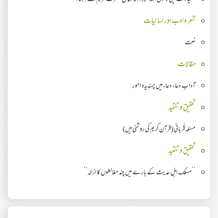
شعر و ادب اور لسانیات
نعت
مقالات
آدابِ ِدُعاء دعاء میں پسندیدہ امور
تحقیق وتنقید
مسئلہ قُربانی (قرآن کریم کی روشنی میں)
تحقیق وتنقید
’’مسلک اہل حدیث کے بارے میں چند مغالطوں کا ازالہ‘’