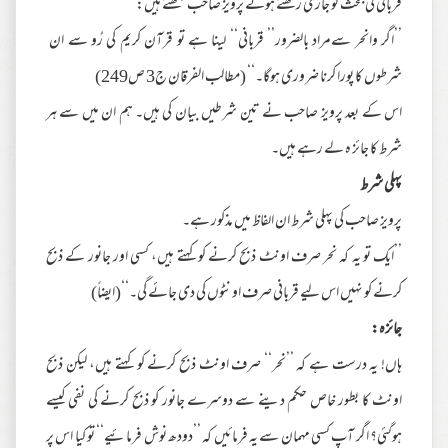
قربانی کی بحث کو جاری رکھتے ہوئے پرویز صاحب لکھتے ہیں:
’’اگر وانحر سےمراد بالضرور’’ قربانی‘‘ لینا ہے تو قرآن کریم کی رُو سے ان
شرطوں کا پورا کرنا ضروری ہوگا۔‘‘ (مطالب الفرقان ج3 ص249)
اس کے بعد پرویز صاحب نے تین شرطیں بیان کی ہیں۔ ہم ان میں سے ہر
شرط کا جائز ہ لے رہے ہیں۔
پہلی شرط
پرویز صاحب کی پہلی شرط ان الفاظ میں مذکور ہے۔
’’ایک تو یہ کہ نحر صرف اونٹ ذبح کرنے کو کہتے ہیں، کسی اور جانور کے ذبح
کرنے کو نہیں اس لیے قربانی صرف اونٹوں کی دی جائے گی۔‘‘(ایضاً)
جائزہ:
ہاں! یہ درست ہے کہ ’’نحر‘‘ صرف اونٹ ذبح کرنے کو کہتے ہیں، لیکن ذبح
اونٹ کا بطور خاص حکم دینے سے دوسرے جانور کو ذبح کرنے کی نفی کیسے
ہوگئی؟ اگر آپ کسی مہمان سے یہ فرمائیں کہ ’’دودھ نوش فرمائیے‘‘ تو کیا اس پر