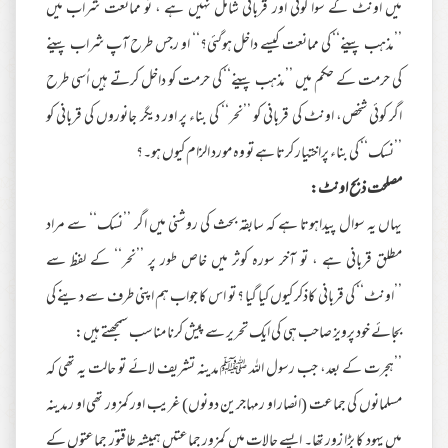
میں اونٹ کے سوا کوئی اور قربانی شامل نہیں ہے ، تو ممانعت شراب میں
’’مذہب پینے‘‘ کی ممانعت کیسے داخل ہوگئی؟‘‘ او رجس طرح آپ شراب پینے
کی حرمت کے حکم میں ’’مذہب پینے‘‘ کی حرمت کو داخل کرتے ہیں اُسی طرح
اگر کوئی شخص، اونٹ کی قربانی کو ’’نحر‘‘ کی بناء پر اور دیگر جانوروں کی قربانی کو
’’نسک‘‘ کی بناء پراختیار کرتا ہے تو وہ مورد الزام کیوں ہو۔؟
مصلحت ذبح اونٹ:
یہاں یہ سوال پیداہوتا ہے کہ سابقہ بحث کی روشنی میں اگر ’’نسک‘‘ سے مراد
مطلق قربانی ہے ، تو آخر سورہ کوثر میں خاص طور پر ’’نحر‘‘ کے لفظ سے
’’اونٹ‘‘ کی قربانی کاذکر کیوں کیا گیا ؟ تو اس کا جواب ہم اپنی طرف سے دینے کی
بجائے خود پرویز صاحب ہی کی ایک تحریر سے پیش کرنا مناسب سمجھتے ہیں:
’’ہجرت کے بعد، جب رسول اللہ ﷺ مدینہ تشریف لائے تو حالت یہ تھی کہ
مسلمانوں کی جماعت (انصار او رمہاجرین دونوں) غریب اور کمزور تھی او رمدینہ
میں یہود کا بڑا زور تھا۔ ایسے حالات میں کمزور جماعتیں ہمیشہ طاقتور جماعتوں کے