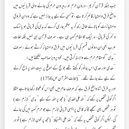
جب جبکہ قرآن کریم ، درون حرم او ربیرون حرم کی جانے والی قربانیوں میں
واضح فرق و امتیاز قائم کرتا ہے، تو کسی کےلیے یہ جائز نہیں ہے کہ وہ ان فروق
و امتیازات کو بالائے طاق رکھ کر یہ حکم جاری کرے کہ ہدی کی قربانی ہو یا نسک
و نحر کی قربانی، ہر ایک کا مقام کعبہ ہی ہے۔ صرف قرآن ہی نہیں بلکہ لغات
عرب بھی ان دونوں قسم کی قربانیوں میں فرق و امتیاز کرتے ہوئے ، صرف
’’ہدی‘‘ کو مقام حرم سے وابستہ کرتی ہیں۔ خود پرویز صاحب لکھتے ہیں:
’’ھدی اور ھدی اس جانور کو کہتے تھے جو حج کے موقع پر بیت اللہ پر ذبح کرنے
کے لیے لے جاتے تھے۔‘‘ (لغات القرآن ص1756)
اور یہ فرق اتنا واضح فرق ہے کہ عرف عام میں بھی اس کو ملحوظ رکھا جاتاہے مثلاً
اگر کوئی شخص یہ کہے کہ ’’للہ علی الھدی‘‘ (مجھ پر اللہ کے لیے ’’ہدی‘‘ لازم ہے )
تو ہر شخص یہی سمجھے گا کہ قائل پر ایسی قربانی لازم ہے جو حرم کعبہ میں کی جائے
گی، لیکن اگر کوئی شخص یہ کہے کہ ’’للہ علی النسیکۃ‘‘ (مجھ پر خون لازم ہے) تو ہر