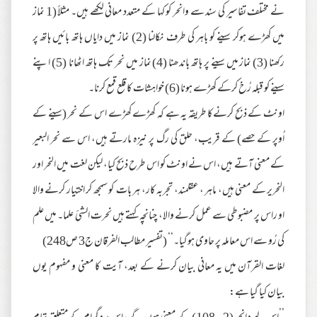
نے مختلف تفاسیر کی سند سے وانحر کو کہا کے متعدد معانی لکھے ہیں۔ مثلاً (1 نماز
میں کھڑے ہوکر سینے کو باہر کی طرف نکالنا (2) نماز میں دایاں ہاتھ بائیں ہاتھ پر
رکھنا (3) نماز میں سینے پر ہاتھ باندھنا (4) نماز میں نحر تک ہاتھ اٹھانا (5) اپنے
سینے کو قبلہ رُخ کرکے کھڑے ہونا (6) خواہشات کا قلع قمع کرنا۔
اونٹ کے ذبح کرنےکا طریقہ یہ ہے کہ کھڑے کھڑے اس کے نحر (سینے کے
اُوپر کے حصے) کے قریب، حلق کی رگ پر نیزہ مارتے ہیں، اس سے نحر البعیر
کے معنی آتے ہیں، اس نے اونٹ کو اس طرح ذبح کیا، لیکن لغت میں النحر اور
النحریر کے معنی ہیں، ماہر ، عقلمند، تجربہ کار، ہر بات کو سمجھ کر اختیار کرنے والا
او راس پر مضبوطی سے عمل کرنے والا، چنانچہ کہتے ہیں نحرت الشئ علما۔ میں علم
کی رُو سے اس معاملہ پر حاوی ہوگیا۔‘‘ (تفسیر مطالب الفرقان ج3 ص248)
لغات القرآن میں یہ معانی بیان کرنے کے بعد، آیت کا معنی و مفہوم یوں
بیان کیا گیا ہے: