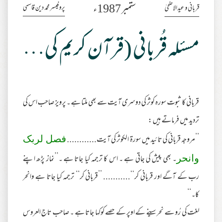
ستمبر 1987ء
پروفیسر محمد دین قاسمی
قربانی و عیدالاضحیٰ
مسئلہ قُربانی (قرآن کریم کی روشنی میں)
قربانی کا ثبوت سورہ کوثر کی دوسری آیت سے بھی ملتا ہے ۔ پرویز صاحب اس کی
تردید میں فرماتے ہیں :
’’مروجہ قربانی کی تائید میں سورۃ الکوثر کی آیت............
فصل لربک
۔ بھی پیش کی جاتی ہے ۔ اس کا ترجمہ کیا جاتا ہے ۔’’نماز پڑھ اپنے
وانحر
رب کے آگے اور قربانی کر‘‘........... ’’قربانی کر‘‘ ترجمہ کیا جاتا ہے وانحر
کا۔‘‘
لغت کی رُو سے نحر سینے کے اوپر کے حصے کوکہا جاتا ہے ۔ صاحب تاج العروس