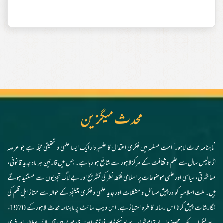
محدث میگزین
’ماہنامہ محدث لاہور‘ امت مسلمہ میں فکری اعتدال کا علمبردار ایک ایسا علمی و تحقیقی مجلّہ ہے جو عرصہ
اڑتالیس سال سے علم و ثقافت کے مرکز لاہور سے شائع ہو رہا ہے۔ جس میں قارئین ہر ماہ جدید قانونی،
معاشرتی، سیاسی اور علمی موضوعات پر اسلامی نقطہ نظر کی تشریح اور بے لاگ تجزیوں سے مستفید ہوتے
ہیں۔ ملت اسلامیہ کو درپیش مسائل و مشکلات اور جدید علمی و فکری چیلنجز کے حوالہ سے ممتاز اہل قلم کی
نگارشات پیش کرنا اس رسالہ کا طرہ امتیاز ہے. اس ویب سائٹ پر ماہنامہ محدث لاہورکے 1970ء