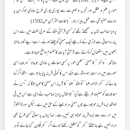
’’اس لیےوانحر (2؍108) کے معنی ہوں گے، اس پروگرام کےمتعلق تمام
امور پر علم و عقل اور تجربہ و بصیرت سے پوری پوری طرح حاوی ہوکر ان پر
نہایت مضبوطی سے عمل پیرا رہو۔‘‘ (لغات القرآن ص1592)
پرویز صاحب شاید یہ سمجھتے تھے کہ کسی قرآنی لفظ کے عربی لغت میں سے دس
پندرہ معانی سے لاٹری کے ذریعے ایک معنی کو چنتے ہوئے، اسے اپنے خود ساختہ
جملوں میں استعمال کرڈالنے سے قرآنی آیات کامفہوم واضح ہوجاتاہے۔
حالانکہ ’’وانحر‘‘ کا معنی ’’علمی طور پر کسی معاملے پر حاوی ہوجانا‘‘ صرف اسی
صورت میں درست ہوسکتا ہے جبکہ اس کا کوئی قرینہ پایا جاتا ہے۔ مثلاً اگر کہا
جائے کہ ’’نحر الامور علما‘‘ تو لفظ ’’علما‘‘ کا قرینہ اس معنی کا مؤید ہوگا کہ ’’اُس نے
معاملات کو مضبوط طریقے سے کیا‘‘ جو مثال پرویز صاحب نے دی ہے اس میں فی
الواقعہ ایسا قرینہ موجود ہے جو یہ معنی مراد لینے کے حق میں ہے۔ لیکن سورۃ الکوثر
میں سرے سے ایسا قرینہ موجود ہی نہیں ہے۔ لہٰذا یہاں یہ معانی کسی طرح بھی
مراد نہیں لیے جاسکتے ’’نحر‘‘ کومطلق رکھتے ہوئے اگر ’’نحر فُلان‘‘ کہا جائے تو ہر