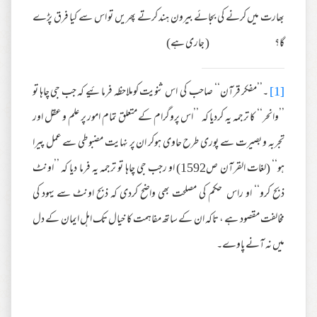
بھارت میں کرنے کی بجائے بیرون ہند کرتے پھریں تو اس سے کیا فرق پڑے
گا؟ ( جاری ہے)
[1]
۔’’مفکر قرآن‘‘ صاحب کی اس ثنویت کوملاحظہ فرمائیے کہ جب جی چاہا تو
’’وانحر‘‘ کا ترجمہ یہ کردیا کہ ’’اس پروگرام کے متعلق تمام امور پر علم و عقل اور
تجربہ و بصیرت سے پوری طرح حاوی ہوکر ان پر نہایت مضبوطی سے عمل پیرا
ہو‘‘ (لغات القرآن ص1592) او رجب جی چاہا تو ترجمہ یہ فرما دیا کہ ’’اونٹ
ذبح کرو‘‘ او راس حکم کی مصلحت بھی واضح کردی کہ ذبح اونٹ سے یہود کی
مخالفت مقصود ہے ، تاکہ ان کے ساتھ مفاہمت کا خیال تک اہل ایمان کے دل
میں نہ آنے پاوے۔