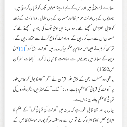
سہارے ڈھونڈتی ہیں اور اس کے لیے اپنے اصولوں تک کو قربان کردیتی ہیں۔
یہودیوں کے ہاں اونٹ حرام تھا اور مسلمان کے ہاں حلال۔ وہ اونٹ کے ذبیحہ
کو قابل اعتراض سمجھتے تھے۔ وہ مدینہ میں اپنی قوت کی بناء پر سمجھتے تھے کہ
مسلمان ان سے دب کر رہیں گے اور اونٹ کو ذبح کرنے سے محتاط رہیں گے،
قرآن کریم نے عین اس مقام پر حکم دیا کہ مدینہ میں ’’اونٹ ذبح کرو‘‘
[1]
یعنی
دین کے معاملہ میں یہودیوں سے مفاہمت کا خیال نہ کرو۔‘‘ (لغات القرآن
ص1592)
یہ تھی وہ مصلحت، جس کے پیش نظر، قرآن نے ’’نحر‘‘ کالفظ بول کر خاص طور
پر ’’اونٹ کی قربانی‘‘ کا حکم دیاہے، ورنہ ’’نسک‘‘ کے لفظ میں دیگر جانوروں کی
قربانی کا حکم پہلے ہی شامل ہے۔
یہاں یہ امر بھی قابل غور ہے کہ مدینہ میں ’’اونٹ کی قربانی کرو‘‘ کے حکم کا
اتباع محض اِکادُکا افراد کرتے تو اس سے وہ مقصد ہرگز پورا نہ ہوسکتاتھا جس کے