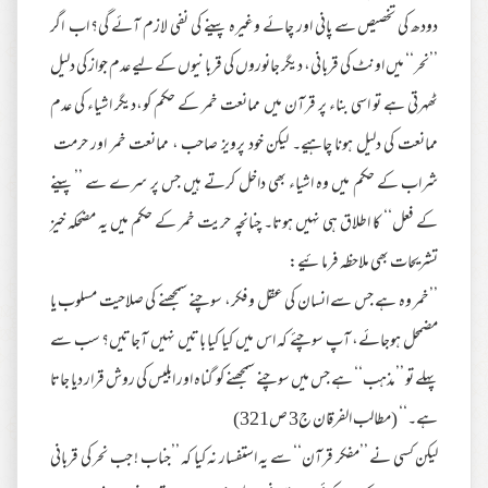
دودھ کی تخصیص سے پانی اور چائے وغیرہ پینے کی نفی لازم آئے گی؟ اب اگر
’’نحر‘‘ میں اونٹ کی قربانی، دیگر جانوروں کی قربانیوں کے لیے عدم جواز کی دلیل
ٹھہرتی ہے تو اسی بناء پر قرآن میں ممانعت خمر کے حکم کو،دیگر اشیاء کی عدم
ممانعت کی دلیل ہونا چاہیے۔ لیکن خود پرویز صاحب ، ممانعت خمر اور حرمت
شراب کے حکم میں وہ اشیاء بھی داخل کرتے ہیں جس پر سرے سے ’’پینے
کے فعل‘‘ کا اطلاق ہی نہیں ہوتا۔ چنانچہ حریت خمر کے حکم میں یہ مضحکہ خیز
تشریحات بھی ملاحظہ فرمائیے:
’’خمر وہ ہے جس سے انسان کی عقل و فکر، سوچنے سمجھنے کی صلاحیت مسلوب یا
مضمحل ہوجائے، آپ سوچئے کہ اس میں کیا کیا باتیں نہیں آجاتیں؟ سب سے
پہلے تو ’’مذہب‘‘ ہے جس میں سوچنے سمجھنے کو گناہ اور ابلیس کی روش قرار دیا جاتا
ہے۔‘‘ (مطالب الفرقان ج3 ص321)
لیکن کسی نے ’’مفکر قرآن‘‘ سے یہ استفسار نہ کیا کہ ’’جناب ! جب نحر کی قربانی