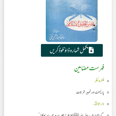
مکمل شمارہ ڈاؤنلوڈ کریں
فہرست مضامین
فکر ونظر
پارلیمنٹ اور تعبیرِ شریعت
دار الافتاء
’’کیا جنت میں رسول اللہ ﷺ کا نکاح حضرت مریم سے ہوگا؟‘‘