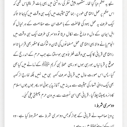
لیے یہ حکم دیا گیا تھا۔ مقصود پیش نظر کی روشنی میں یہی بات قرینقیاس تھی کہ
اس حکم پر عمل اجتماعی طور پر ،جماعتی حیثیت میں ایک ہی وقت میں کیاجاتا تاکہ
ایک طرف یہ عمل یہود کی مخالفت کے باعث ان سے مفاہمت کے ہر خیال کو
اہل ایمان کے دل و دماغ سے نکال دیتا تو دوسری طرف ایک ہی وقت میں
انجام پانے والا یہی اجتماعی عمل مسلمانوں کی شان و شوکت کا مظہربھی قرار پاتا او
راجتماعی قربانی کا ایک ہی وقت فطرتاً وہی ہوسکتا ہے جب حرم کے اندر حج کے
موقع پر قربانیاں ہورہی ہوں او ریہی عملاً نبی کریم ﷺ کےزمانے میں کیابھی
گیا، پس اس صورت حال میں قربانی صرف کعبہ ہی میں نہیں بلکہ خارج از کعبہ
بھی ایک دینی شعار کی حیثیت سے مدینہ میں آغاز پذیر ہوئی او رپھر جوں جوں اسلام
کادائرہ پھیلتا چلا گیا، قربانی بھی اسی نسبت سے بیرون حرم پھیلتی چلی گئی۔
دوسری شرط:
پرویز صاحب نے قربانی کے جواز کو جس دوسری شرط سے مشروط کیا ہے، وہ
ان کے اپنے الفاظ میں یہ ہے :