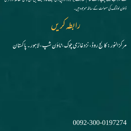
سے لیکر اب تک چھپنے والے تمام شمارے یونیکوڈ اور پی ڈی ایف فارمیٹ میں آن لائن مطالعہ اور فری
ڈاؤن لوڈنگ کی سہولت کے ساتھ موجود ہیں۔
رابطہ کریں
مرکز النور: کالج روڈ، نزد غازی چوک، ٹاؤن شپ، لاہور ۔ پاکستان
0092-300-0197274