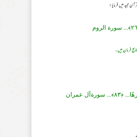
ن مجید میں فرمایا:
٢
﴾... سورة الروم
بع فرمان ہیں۔
هًا... ﴿
٨٣
﴾... سورةآل عمران