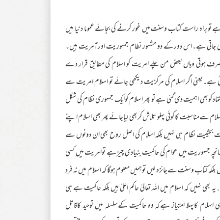
ے توبراہ راست کتاب وسنت میں غور کرنے کی بجائے عموما دنیا میں
 کی جاتی ہے۔اس دور کے دو مشہور نطام جمہوریت اورآمریت ہیں۔
ں صرف ہوتی وہاں بعض من چلے امریت کو اسلام کی مطابق قرار دے
 ہے۔یعنی اگر اسلام کی مرکزیت دیکھی جائے تو اسلام امریت سے
تماد کوبھی اہمیت دی گئی ہے تو پھر اسلام کوایک جمہوری نظام کی شکل
ام سےمناسبت کا کوئی پہلو تلاش کربھی لیاجائے پھر بھی اسلام اپنے
ات بحثییت نظام ہی نہیں بلکہ اسلام کی اصل روح بھی ان دونوں سے
ہ جمہوریت میں عوام کی حاکمیت بنیادی چیز ہے توامریت میں کسی
بلکہ کتاب وسنت سےجائزہ لیں توہمیں معلوم ہوگا کہ اسلام میں نہ فرد
بھی نہیں کہ اسلام میں اللہ تعالیٰ حاکم اعلیٰ ہیں بلکہ حاکمیت ہے ہی
اسلام کاپہلا امتیاز ہےکہ وہ حاکمیت کےسلسلہ میں توحید کاقاتل