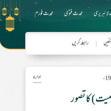
لائبریری
محدث فتویٰ
محدث فورم
فین
رابطہ کریں
ادارہ
میت) کاتصور