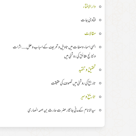
دار الافتاء
فتاویٰ جات
مقالات
الہی اسماء وصفات میں تاویل وتحریف کےاسباب وعلل.... اثرات
ونتائج حقائق کی روشنی میں
تحقیق وتنقید
تاریخ کی روشنی میں تصوف کی حقیقت
تاریخ وسیر
سیدالانام کےمدنی جانثار حضرت حارث بن صمہ انصار ی