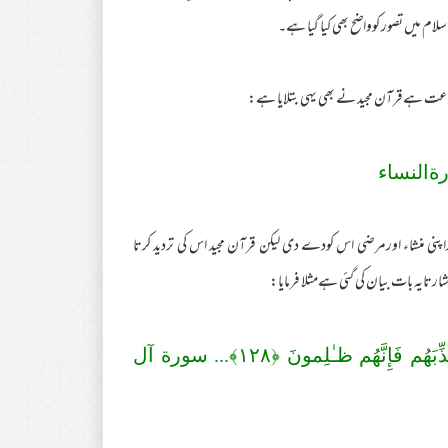
ام میں تصور کوواضح بھی کیا گیا ہے۔
اطاعت ہےقرآن مجید نے بھی یہی بتلایا ہے:
رةالنساء
راپنی منشاء اورمرضی اس کودے دی لیکن قرآن مجید اس کی تردید کرتا
ایہ بات بیان کی گئی ہےمثلا فرمایا:
ّبَهُم فَإِنَّهُم ظـٰلِمونَ ﴿
١٢٨
﴾... سورة آل