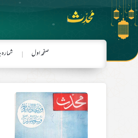
صفحہ اول
شمارہ 