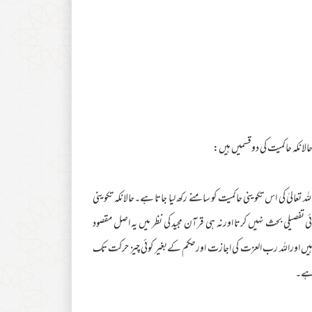
حالانکہ حاکمیت کی دوقسمیں ہیں:
عالیٰ کی اس تکوینی حاکمیت کو سامنے رکھ لیا جاتا ہے۔حالانکہ تکوینی
ی تفصیلی بحث نہیں کرتا اورنہ ہی قرآن مجید کی نظر میں یہ اصل مقصود
ہیں اوراللہ رب العزت کی اجازت اورحکم کےبغیر کوئی چیز حرکت تک
ل ہے۔