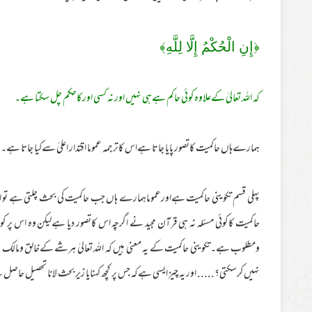
﴿إِنِ الْحُكْمُ إِلَّا لِلَّهِ﴾
کہ اللہ تعالیٰ کےعلاوہ کوئی حاکم ہےہی نہیں اور نہ کسی اورکاحکم چل سکتا ہے۔
ہمارےہاں حاکمیت کاتصور پایا جاتا ہےاس کاترجمہ عموما اقتدار اعلیٰ سےکیا جاتا ہے۔
پہلی قسم تکوینی حاکمیت ہےاورعموماہمارے ہاں جب حاکمیت کی بحث چلتی ہے تو اللہ ت
حاکمیت کا کوئی مسئلہ نہ ہی قرآن مجید نے اگرچہ اس کاتصور دیا ہےلیکن وہ اس پر کوئ
ومطلوب ہے۔تکوینی حاکمیت کے یہ معنی ہیں کہ اللہ تعالیٰ ہرشے کےخالق ومالک 
نہیں کرسکتی؟..... اور یہ چیز ایسی ہےکہ جس پر کچھ کہنایا زیر بحث لانا تحصیل حاص