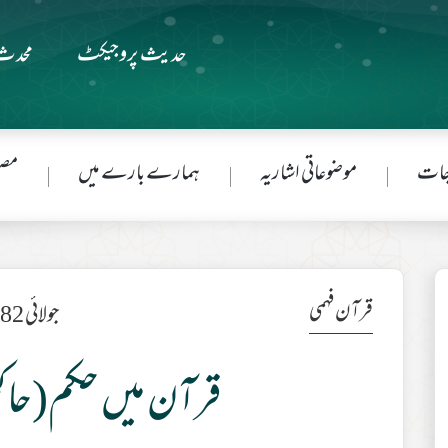
حدیث پروجیکٹ
محدث 
جات
موضوعاتی اشاریہ
ہمارے بارے میں
مصن
قرآن فہمی
جولائی 1982ء
قرآن میں حکم(حاک