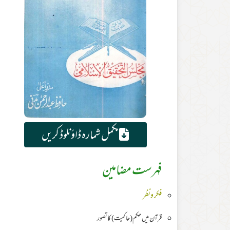
مکمل شمارہ ڈاؤنلوڈ کریں
فہرست مضامین
فکر ونظر
قرآن میں حکم(حاکمیت) کاتصور