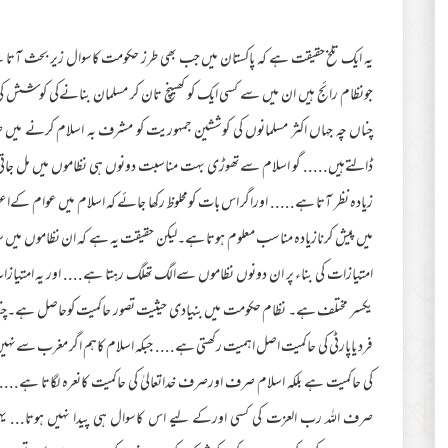
یہ ایک تلخ حقیقت ہے کہ پاکستان میں جب بھی طرز حکومت کاسوال زیر بحث آتا ہ
جونظام رائج ہیں ان میں سے کسی ایک کو کھینچ تان کر مسلمان بنانےکی کوشش
چناں چہ جہاں اکثر مسلمانوں کی کوششین جمہوریت کو مشرف بہ اسلام کرنے می
ڈالتےہیں..... گو اسلام سےتھوڑی بہت مناسبت دونوں ہی نظاموں میں مل جاتی
زیادہ نظر آتا ہے..... اوراگر اس بات کومحلوظ رکھا جائے کہ اسلام میں عوام کےاع
میں پیش کرنازیادہ مناسب معلوم ہوتا ہے۔لیکن حقیقت یہ ہے کہ ان نظاموں میں سل
امتیازات کی بناء پر ان دونوں نظاموں سےالگ تھلگ رہتا ہے.... اور یہ امتیاز
یکسر مختلف ہے۔ نظام حکومت میں بنیادی حیثیت تصور حاکمیت کوحاصل ہے۔چنانچ
فرد یاپارٹی کی حاکمیت اصل اہمیت رکھتی ہے.... جبکہ اسلام کاہم اگر مغرب سےنہیں 
کی حاکمیت ہے بلکہ اسلام صرف اورصرف خداتعالیٰ کی حاکمیت کانعرہ لگاتا ہے..... یہ 
صرف اللہ رب العزت کی کسی اورکے لیے اس کاسوال ہی پیدا نہیں ہوتا... یہی 