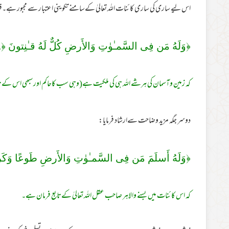
اس لیے ساری کی ساری کائنات اللہ تعالیٰ کےسامنے تکوینی اعتبار سے مجبور ہے۔قرآ
﴿وَلَهُ مَن فِى السَّمـٰوٰتِ وَالأَر‌ضِ كُلٌّ لَهُ قـٰنِتونَ ﴿
٦
کہ زمین وآسمان کی ہرشے اللہ ہی کی ملکیت ہے(وہی سب کاحاکم اورسبھی اس کےتا
دوسر جگہ مزید وضاحت سےارشاد فرمایا:
﴿وَلَهُ أَسلَمَ مَن فِى السَّمـٰوٰتِ وَالأَر‌ضِ طَوعًا وَكَر‌
کہ اس کائنات میں بسنے والاہر صاحب عقل اللہ تعالیٰ کےتابع فرمان ہے۔