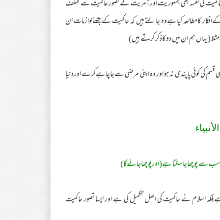
ور حاکمیت فی نفسہ بھی جمہوریت اورآمریت کے تصور حاکمیت سےمختلف
افکار کامطالعہ کیاہےوہ جانتے ہیں کہ حاکمیت کےجتنےلوازمات ان
ثلا (یہاں ہم ان میں دوکاذکر کرتے ہیں)
سی قسم کی کوئی پاپندی نہ ہو اور وہ اپنی مرضی سےجاچاہےکرے اوردنیا
لأنبياء
ہ سب سے پوچھاجاسکتا ہے(اورپوچھاجائےگا)
ہےبلکہ اسلام نے حاکمیت کی اصل تکمیل کی ہے اور ایسا تصور حاکمیت