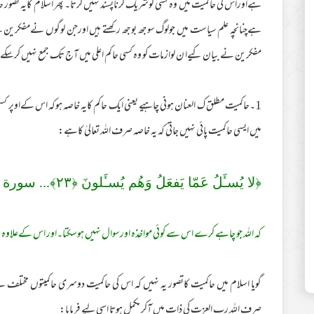
ہےاوراس کی حاکمیت میں وہ کسی کوشریک کرناپسند نہیں کرتا۔ پھر اسلام کایہ تص
ہےچنانچہ علم سیاست میں جولوگ سوجھ بوجھ رکھتے ہیں اورجن لوگوں نےمفکرین کے
مفکرین نے بیان کیےا ن لوازمات کو وہ کسی حاکم اعلی میں آج تک جمع نہیں کرسکے م
1۔حاکمیت مطلق ک العنان ہونی چاہیے یعنی ایک حاکم کایہ خاصہ ہوکہ اس کےاوپر ک
میں ایسی حاکمیت پائی نہیں جاتی کہ یہ خاصہ صرف اللہ تعالیٰ کاہے:
﴿لا يُسـَٔلُ عَمّا يَفعَلُ وَهُم يُسـَٔلونَ ﴿
٢٣
﴾... سورة ا
کہ اللہ جو چاہے کرے اس سے کوئی مواخذہ اورسوال نہیں ہوسکتا۔اور اس کےعلاو
گویا اسلام میں حاکمیت کاتصور یہ نہیں کہ اس کی حاکمیت دوسری حاکمیتوں مختلف 
صرف اللہ رب العزت کی ذات میں آکر مکمل ہوتا اسی لیے فرمایا: