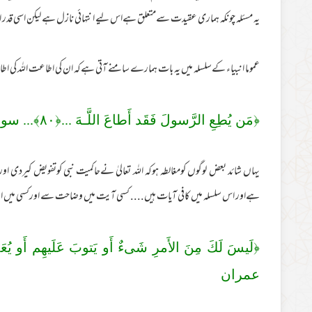
یہ مسئلہ چونکہ ہماری عقیدت سےمتعلق ہےاس لیے انتہائی نازل ہے لیکن اسی قدر اسل
عموما انبیاء کےسلسلہ میں یہ بات ہمارے سامنے آتی ہےکہ ان کی اطاعت اللہ کی 
﴿مَن يُطِعِ الرَّ‌سولَ فَقَد أَطاعَ اللَّـهَ ...﴿
٨٠
﴾... سو
یہاں شائد بعض لوگوں کومغالطہ ہوکہ اللہ تعالیٰ نےحاکمیت نبی کوتفویض کیردی او
ہےاور اس سلسلہ میں کافی آیات ہیں.... کسی آیت میں وضاحت سے اورکسی میں اشارت
﴿لَيسَ لَكَ مِنَ الأَمرِ‌ شَىءٌ أَو يَتوبَ عَلَيهِم أَو يُعَذِ
عمران