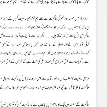
خوش سےیا ناخوش سےچاہے یا نہ چاہےہر چیز اس کےسامنے سرتسلیم خم کرنے پرم
اسلام کااصل مسئلہ اورقسم کی حاکمیت ہےجسے ہم تشریعی حاکمیت کہیں گے(اورم
ہیں جس کامطلب یہ ہےکہ ہم اپنی منشا چھوڑ کر ابنی ہواہشات سےدست بردار ہوکر نہی
حاکم اعلیٰ () کی منشاء() کہہ سکتے ہیں۔..... اگر دنیا اسے مانتی ہےتوپھر دنیا نےواقعی 
کرتی توپھر اس نےاللہ تعالیٰ کے سامنےعبد محض بن جائیں اور اس کےکسی حکم
کوماننےکےلیے نہ صرف تیار ہوں بلکہ ہم اسے مان بھی لیں.. اوریہی حاکمیت ہےکہ
ہے.. گویا ہمارے پیش نظر آج کل اقتدار اعلیٰ کی بخث ہےجبکہ قرآن کےپیش نظ
قرآنی حاکمیت کامطلب اس کاتصور توحید ہےیعنی صرف قرآن کی حاکمیت اورباقی سب 
حاکمیت کابھی قائل ہےکچھ منشا بھی صرف میری ہو اوررضا بھی میر ہی ہو؟‎.. اس کے علاوہ جو تصور بھی موجود ہوگا توحیدی تصور نہ ہوگا شرکیہ ہوگا!
حاکمیت کےسلسلہ میں ایک اور اہم ترین بات یہ ہے کہ حاکمیت کسی کوتفویض نہیں کرسکتا