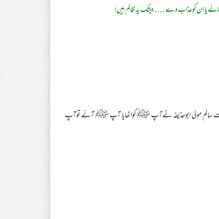
رمائے یا ان کوعذاب دے .... بیشک یہ ظالم ہیں!
حضرت سالم مولیٰ ابوحذیفہ نےآپ ﷺ کواٹھایا آپ ﷺ آئے توآپ