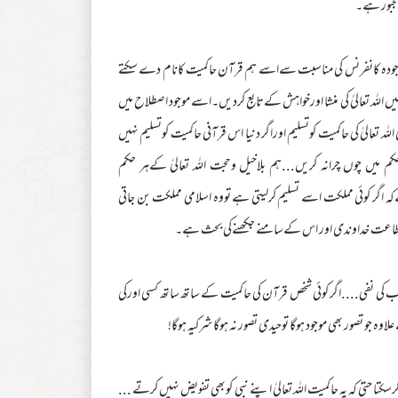
جبور ہے۔
وجودہ کانفرنس کی مناسبت سےاسے ہم قرآن حاکمیت کانام دے سکتے
ں اللہ تعالیٰ کی منشا اورخواہش کےتابع کردیں۔اسے موجود اصطلاح میں
اللہ تعالیٰ کی حاکمیت کوتسلیم اوراگر دنیا اس قرآنی حاکمیت کوتسلیم نہیں
 میں چوں چرانہ کریں...ہم بلاخیل وحجت اللہ تعالیٰ کےہر حکم
 اگر کوئی مملکت اسے تسلیم کرلیتی ہے تووہ اسلامی مملکت بن جاتی
ر اطاعت خداوندی اور اس کےسامنے جکھنےکی بحث ہے۔
کی نفی....اگر کوئی شخص قرآن کی حاکمیت کے ساتھ ساتھ کسی اورکی
 حتیٰ کہ یہ حاکمیت اللہ تعالیٰ اپنے نبی کوبھی تفویض نہیں کرتے ...