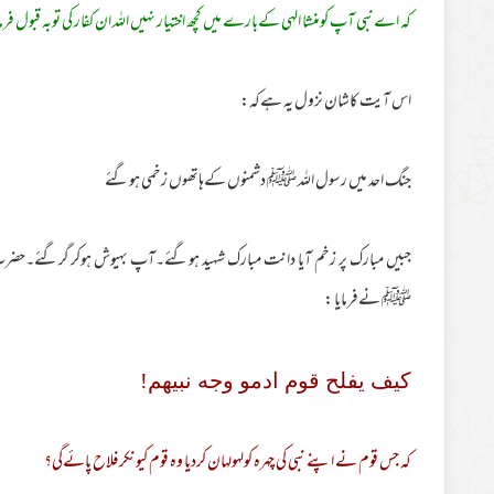
کہ اےنبی آپ کومنشا الہی کےبارے میں کچھ اختیار نہیں اللہ ان کفار کی توبہ قبول ف
اس آیت کاشان نزول یہ ہےکہ:
جنگ احد میں رسول اللہ ﷺ دشمنوں کےہاتھوں زخمی ہوگئے
جبیں مبارک پر زخم آیا دانت مبارک شہید ہوگئے۔آپ بہیوش ہوکر گرگئے۔
ﷺ نےفرمایا :
كيف يفلح قوم ادمو وجه نبيهم!
کہ جس قوم نے اپنے نبی کی چہرہ کولہولہان کردیا وہ قوم کیونکر فلاح پائےگی؟