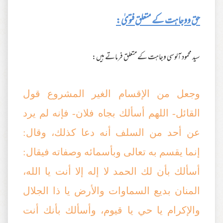
حق ووجاہت کے متعلق فتویٰ:
سید محمود آلوسی وجاہت کے متعلق فرماتے ہیں:
وجعل من الإقسام الغير المشروع قول
القائل- اللهم أسألك بجاه فلان- فإنه لم يرد
عن أحد من السلف أنه دعا كذلك، وقال:
إنما يقسم به تعالى وبأسمائه وصفاته فيقال:
أسألك بأن لك الحمد لا إله إلا أنت يا الله،
المنان بديع السماوات والأرض يا ذا الجلال
والإكرام يا حي يا قيوم، وأسألك بأنك أنت