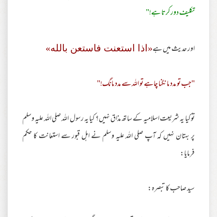
تکلیف دور کرتا ہے!"
اور حدیث میں ہے
«اذا استعنت فاستعن بالله»
"جب تو مدد مانگنا چاہے تو اللہ سے مدد مانگ!"
تو کیا یہ شریعت اسلامیہ کے ساتھ مذاق نہیں؟ کیا یہ رسول اللہ صلی اللہ علیہ وسلم
پر بہتان نہیں کہ آپ صلی اللہ علیہ وسلم نے اہل قبور سے استعانت کا حکم
فرمایا:
سید صاحب کا تبصرہ: