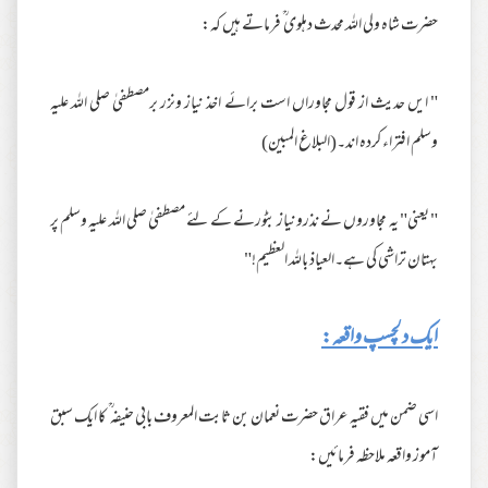
حضرت شاہ ولی اللہ محدث دہلوی ؒ فرماتے ہیں کہ:
" ایں حدیث از قول مجاوراں است برائے اخذ نیاز ونزر برمصطفیٰ صلی اللہ علیہ
وسلم افتراء کردہ اند۔(البلاغ المبین)
" یعنی" یہ مجاوروں نے نذرونیاز بٹورنے کے لئے مصطفیٰ صلی اللہ علیہ وسلم پر
بہتان تراشی کی ہے۔العیاذ باللہ العظیم!"
ایک دلچسپ واقعہ:
اسی ضمن میں فقیہ عراق حضرت نعمان بن ثابت المعروف بابی حنیفہ ؒ کا ایک سبق
آموز واقعہ ملاحظہ فرمائیں: