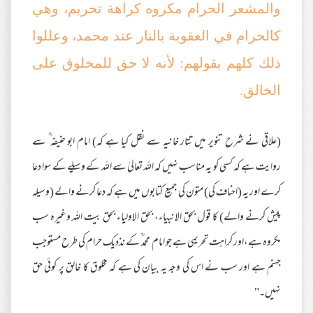
والمشعر الحرام مكروه كراهة تحريم، وهي
كالحرام في العقوبة بالنار عند محمد، وعللوا
ذلك كلهم بقولهم: لأنه لا حق للمخلوق على
الخالق.
(علاقی نے شرح تنویر میں تتار خانیہ سے نقل کیا ہے کہ) امام ابو حنیفہ ؒ سے
روایت ہے کہ کسی کو یہ مناسب نہیں کہ اللہ تعالیٰ سے اللہ کے وسیلے کے سوا دعا
کرے اور یہ (احناف کی) متون کی جمیع کتابوں میں ہے کہ دعا کرنے والے (وسیلہ
پیش کرنے والے) کا قول بحق الانبیاء، بحق الاولیاء بحق بیت اللہ وغیرہ سب
مکروہ ہے،اور کراہت تحریمی ہے جو امام محمد ؒ کے نذدیک حرام کی طرح مستوجب
جہنم ہے اور سب نے اس کی وجہ یہ بیان کی ہے کہ مخلوق کا خالق پر کوئی حق
نہیں۔"