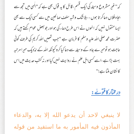
کہ"غیر مشروع وسیلہ کی ایک قسم ،قائل کا یہ قول بھی ہے کہ"الٰہی میں تجھ سے
بجاہ فلاں دعا کرتا ہوں،،بلا شک وشبہ سلف صالحین میں سے کسی ایک سے بھی
ایسا منقول نہیں کہ انہوں نے اس طرح دعاء کی ہو اور جو بعض عوام کہتے ہیں کہ
حضرت محمد صلی اللہ علیہ وسلم کا فرمان ہے "جب تمھیں اللہ کریم کی طرف کوئی
حاجت ہو تو میرے جاہ کے وسیلہ سے دعا کیا کرو کیونکہ اللہ کے نذدیک میرا مرتبہ
بہت بڑا ہے،اسے کسی اہل علم نے روایت نہیں کیا اور نہ کتب حدیث میں اس
کا نشان ملتا ہے!"
در مختار کا فتوےٰ:
لا ينبغي لاحد أن يدعو الله إلا به، والدعاء
المأذون فيه المأمور به ما استفيد من قوله