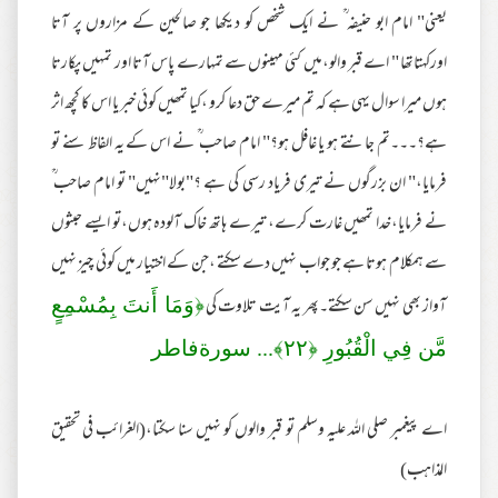
یعنی" امام ابو حنیفہ ؒ نے ایک شخص کو دیکھا جو صالحین کے مزاروں پر آتا
اورکہتاتھا " اے قبر والو،میں کئی مہینوں سے تمہارے پاس آتا اور تمہیں پکارتا
ہوں میرا سوال یہی ہے کہ تم میرے حق دعا کرو ،کیا تمھیں کوئی خبر یا اس کا کچھ اثر
ہے؟۔۔۔تم جانتے ہو یا غافل ہو؟" امام صاحب ؒ نے اس کے یہ الفاظ سنے تو
فرمایا،" ان بزرگوں نے تیری فریاد رسی کی ہے ؟"بولا"نہیں" تو امام صاحب ؒ
نے فرمایا،خدا تمھیں غارت کرے، تیرے ہاتھ خاک آلودہ ہوں،تو ایسے حبثوں
سے ہمکلام ہوتا ہے جو جواب نہیں دے سکتے ،جن کے اختیار میں کوئی چیز نہیں
آواز بھی نہیں سن سکتے۔پھر یہ آیت تلاوت کی
﴿وَمَا أَنتَ بِمُسْمِعٍ
مَّن فِي الْقُبُورِ‌ ﴿
٢٢
﴾... سورةفاطر
اے پیغمبر صلی اللہ علیہ وسلم تو قبر والوں کو نہیں سنا سکتا،(الغرائب فی تحقیق
المذاہب)