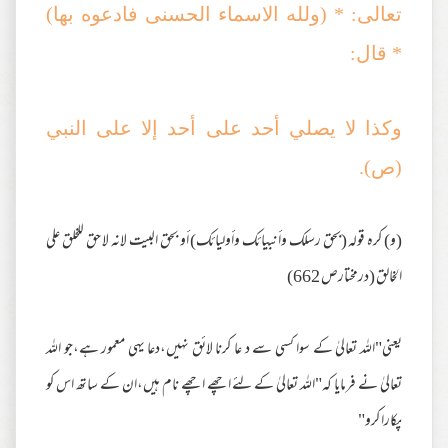
تعالى: * (ولله الاسماء الحسنى فادعوه بها)
* قال:
وكذا لا يصلي أحد على أحد إلا على النبي
(ص).
(و) كره قوله (بحق رسلك وأنبيائك وأوليائك) أو بحق البيت لانه لا حق للخلق على
الخالق (درمختارص 662)
یعنی"اللہ تعالیٰ کے سوا کسی سے د عا کرنا لائق نہیں،دعا یہی معمور ہے،جو اللہ
تعالیٰ نے فرمایا کہ"اللہ تعالیٰ کے لئے اچھے اچھے نام ہیں،ان کے ساتھ اس کو
پکارا کرو"