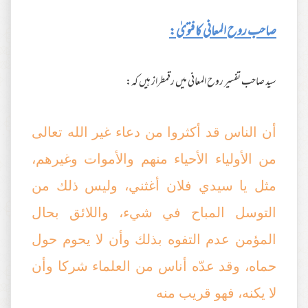
صاحب روح المعانی کا فتویٰ:
سید صاحب تفسیر روح المعانی میں رقمطراز ہیں کہ:
أن الناس قد أكثروا من دعاء غير الله تعالى
من الأولياء الأحياء منهم والأموات وغيرهم،
مثل يا سيدي فلان أغثني، وليس ذلك من
التوسل المباح في شيء، واللائق بحال
المؤمن عدم التفوه بذلك وأن لا يحوم حول
حماه، وقد عدّه أناس من العلماء شركا وأن
لا يكنه، فهو قريب منه