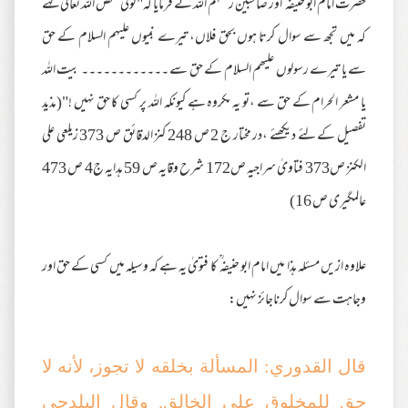
حضرت امام ابو حنیفہ ؒ اور صاحبین رحمہم اللہ نے فرمایا کہ"کوئی شخص اللہ تعالیٰ کہے
کہ میں تجھ سے سوال کرتا ہوں بحق فلاں، تیرے نبیوں علیہم السلام کے حق
سے یا تیرے رسولوں علیھم السلام کے حق سے ۔۔۔۔۔۔۔۔۔۔۔۔ بیت اللہ
یا مشعر الحرام کے حق سے ،تو یہ مکروہ ہے کیونکہ اللہ پر کسی کا حق نہیں !"(مذید
تفصیل کے لئے دیکھئے ،در مختار ج 2 ص 248 کنز الدقائق ص 373 زیلعی علی
الکنز ص373 فتاویٰ سراجیہ ص172 شرح وقایہ ص 59 ہدایہ ج4 ص 473
عالمگیری ص 16)
علاوہ ازیں مسئلہ ہذا میں امام ابو حنیفہ ؒ کا فتویٰ یہ ہے کہ وسیلہ میں کسی کے حق اور
وجاہت سے سوال کرناجائز نہیں:
قال القدوري: المسألة بخلقه لا تجوز، لأنه لا
حق للمخلوق على الخالق. وقال البلدجي