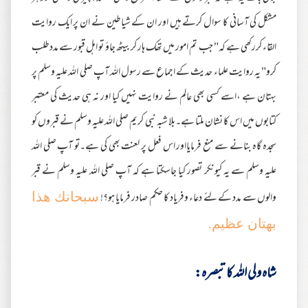
مشکل کی آسانی کا سوال کرتے ہیں اور ان کے شیاطین نے ان پر ایک روایت
القاء کررکھی ہے کہ" جب تم امور میں تھک ہار کر بیٹھ جاؤ تو اہل قبور سے مددطلب
کرو" یہ روایت علماء حدیث کے اجماع سے رسول اللہ آپ صلی اللہ علیہ وسلم پر
بہتان ہے ،اسے کسی بھی عالم نے روایت نہیں کیا اور نہ ہی حدیث کی معتبر
کتابوں میں اس کا نشان ملتا ہے۔بلا شبہ نبی کریم صلی اللہ علیہ وسلم نے قبروں کو
سجدہ گاہ بنانے سے منع فرمایااور اس فعل پر لعنت بھی کی ہے۔تو آپ صلی اللہ
علیہ وسلم سے یہ کیونکر تصور کیا جاسکتا ہے کہ آپ صلی اللہ علیہ وسلم نے قبر
والوں سے مدد کے لئے دعاء وفریاد کا حکم صادر فرمایا ہو؟!
سبحانك هذا
بهتان عظيم.
شاہ ولی اللہ کا تبصرہ: