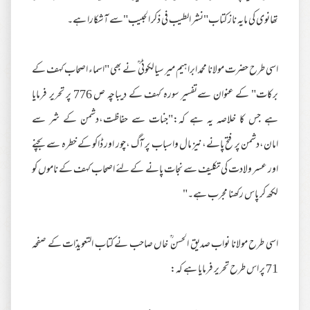
تھانوی کی مایہ ناز کتاب"نشر الطیب فی ذکر الحبیب"سے آشکارا ہے۔
اسی طرح حضرت مولانا محمد ابراہیم میر سیالکوٹی ؒ نے بھی "اسماء اصحاب کہف کے
برکات" کے عنوان سےتفسیر سورہ کہف کے دیباچہ ص 776 پر تحریر فرمایا
ہے جس کا خلاصہ یہ ہے کہ:"جنات سے حفاظت،دشمن کے شر سے
امان،دشمن پر فتح پانے،نیز مال واسباب پر آگ ،چور اور ڈاکو کے خطرہ سے بچنے
اور عسر ولادت کی تکلیف سے نجات پانے کے لئے اصحاب کہف کے ناموں کو
لکھ کر پاس رکھنا مجرب ہے۔"
اسی طرح مولانا نواب صدیق الحسن ؒ خاں صاحب نے کتاب التعویذات کے صفحہ
71 پر اس طرح تحریر فرمایا ہے کہ: