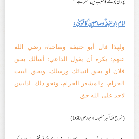
پوری ہونے کا سبب ہیں، کفر ہے!"
امام ابو حنیفہ ؒ وصاحبین ؒ کافتویٰ:
ولهذا قال أبو حنيفة وصاحباه رضي الله
عنهم: يكره أن يقول الداعي: أسألك بحق
فلان أو بحق أنبيائك ورسلك، وبحق البيت
الحرام، والمشعر الحرام، ونحو ذلك. اذليس
لاحد على الله حق
(شرح فقه اكبر مطبوعه كانبور ص160)