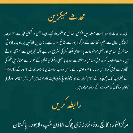
محدث میگزین
’ماہنامہ محدث لاہور‘ امت مسلمہ میں فکری اعتدال کا علمبردار ایک ایسا علمی و تحقیقی مجلّہ ہے جو عرصہ
اڑتالیس سال سے علم و ثقافت کے مرکز لاہور سے شائع ہو رہا ہے۔ جس میں قارئین ہر ماہ جدید قانونی،
معاشرتی، سیاسی اور علمی موضوعات پر اسلامی نقطہ نظر کی تشریح اور بے لاگ تجزیوں سے مستفید ہوتے
ہیں۔ ملت اسلامیہ کو درپیش مسائل و مشکلات اور جدید علمی و فکری چیلنجز کے حوالہ سے ممتاز اہل قلم کی
نگارشات پیش کرنا اس رسالہ کا طرہ امتیاز ہے. اس ویب سائٹ پر ماہنامہ محدث لاہورکے 1970ء
سے لیکر اب تک چھپنے والے تمام شمارے یونیکوڈ اور پی ڈی ایف فارمیٹ میں آن لائن مطالعہ اور فری
ڈاؤن لوڈنگ کی سہولت کے ساتھ موجود ہیں۔
رابطہ کریں
مرکز النور: کالج روڈ، نزد غازی چوک، ٹاؤن شپ، لاہور ۔ پاکستان