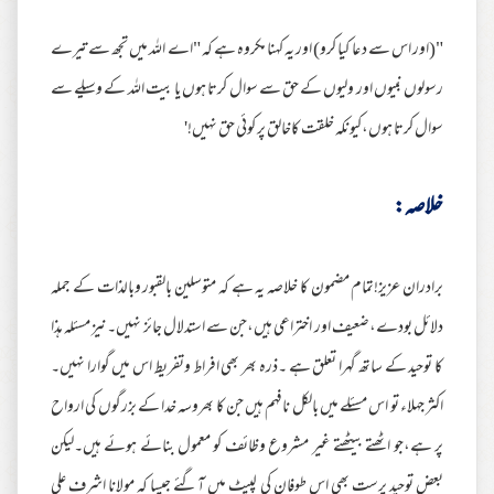
"(اور اس سے د عا کیا کرو) اور یہ کہنا مکروہ ہے کہ "اے اللہ میں تجھ سے تیرے
رسولوں نبیوں اور ولیوں کے حق سے سوال کرتا ہوں یا بیت اللہ کے وسیلے سے
سوال کرتا ہوں،کیونکہ خلقت کاخالق پر کوئی حق نہیں!'
خلاصہ:
برادران عزیز!تمام مضمون کا خلاصہ یہ ہے کہ متوسلین بالقبور وبالذات کے جملہ
دلائل بودے،ضعیف اور اختراعی ہیں،جن سے استدلال جائز نہیں۔نیز مسئلہ ہذا
کا توحید کے ساتھ گہرا تعلق ہے ۔ذرہ بھر بھی افراط وتفریط اس میں گوارا نہیں۔
اکثر جہلاء تو اس مسئلے میں بالکل نافہم ہیں جن کا بھروسہ خدا کے بزرگوں کی ارواح
پر ہے،جو اٹھتے بیٹھتے غیر مشروع وظائف کو معمول بنائے ہوئے ہیں۔لیکن
بعض توحید پرست بھی اس طوفان کی لپیٹ میں آگئے جیسا کہ مولانا اشرف علی