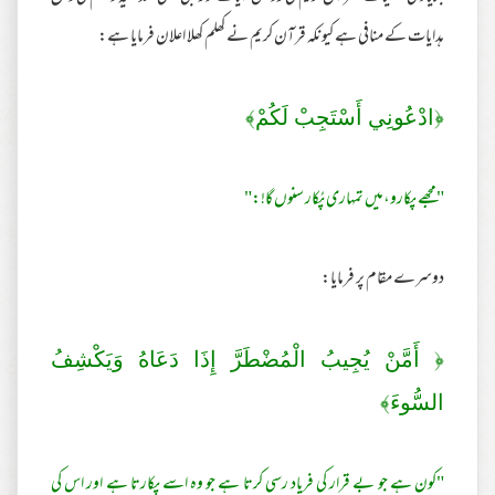
ہدایات کے منافی ہے کیونکہ قرآن کریم نے کھلم کھلا اعلان فرمایا ہے:
﴿ادْعُونِي أَسْتَجِبْ لَكُمْ﴾
"مجھے پکارو،میں تمہاری پُکار سنوں گا!:"
دوسرے مقام پر فرمایا:
﴿ أَمَّنْ يُجِيبُ الْمُضْطَرَّ إِذَا دَعَاهُ وَيَكْشِفُ
السُّوءَ﴾
"کون ہے جو بے قرار کی فریاد رسی کرتا ہے جو وہ اسے پکارتا ہے اور اس کی