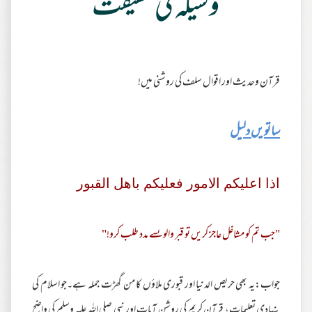
وسیلہ کی حقیقت
قرآن وحدیث اور اقوال سلف کی روشنی میں!
ساتویں دلیل
اذا اعليكم الامور فعليكم باهل القبور
"جب تم کو مشاغل عاجز کریں تو قبر والوںسے مدد طلب کرو!"
جواب:یہ بھی حریص الدنیا اور قبوری ملاؤں کا من گھڑت جملہ ہے۔جو اسلام کی
بنیادی تعلیمات، قرآن کریم کی روشن آیات اور نبی صلی اللہ علیہ وسلم کی واضح