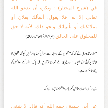
في (شرح المختار) : ويكره أن يدعو الله
تعالى إلا به، فلا يقول: أسألك بفلان أو
بملائكتك أو بأنبيائك ونحو ذلك، لأنه لا حق
(صيانة الانسان ص 266)
للمخلوق على الخالق.
"علامہ قدوری نے کہا کہ" مخلوق کے وسیلہ سے سوال کرنا جائز نہیں کیونکہ مخلوق کا
خالق پر کوئی حق نہیں۔" اور بلوجی نے شرح مختار میں فرمایا کہ" اللہ کے سوا کسی کو
پکارنا مکروہ ہے!"
مذید برآں معدن حاشیہ کنز باب الکراہۃ میں ہے کہ:
عن أبي حنيفة رحمه الله أنه قال: لا ينبغي