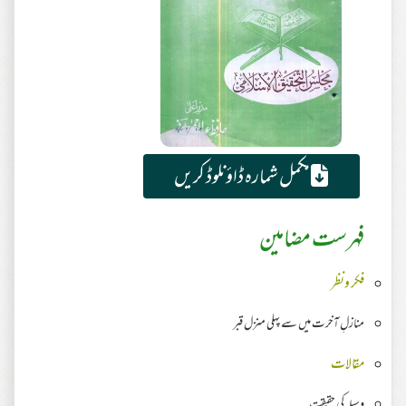
مکمل شمارہ ڈاؤنلوڈ کریں
فہرست مضامین
فکر ونظر
منازلِ آخرت میں سے پہلی منزل قبر
مقالات
وسیلہ کی حقیقت