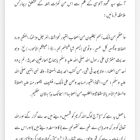
آئیے سید محمود آلوسی کے قلم سے اس من گھڑت جملہ کے متعلق ریمارکس
ملاحظہ فرمائیں:
وأعظم من ذلك أنهم يطلبون من أصحاب القبور نحو إشفاء المريض وإغناء الفقير ورد
الضالة وتيسير كل عسير، وتوحي إليهم شياطينهم خبر- إذا أعيتكم الأمور- إلخ، وهو
حديث مفترى على رسول الله صلّى الله عليه وسلّم بإجماع العارفين بحديثه، لم يروه
أحد من العلماء، ولا يوجد في شيء من كتب الحديث المعتمدة، وقد نهى النبي صلّى الله
عليه وسلّم: عن- اتخاذ القبور مساجد ولعن على ذلك- فكيف يتصور منه عليه الصلاة
والسلام الأمر بالاستغاثة والطلب من أصحابها؟! سبحانك هذا بهتان عظيم.
ما حصل یہ ہے کہ"(آج لوگ اللہ کریم کو قسمیں دینے میں حد سے گزر گئے اور اللہ
تعالیٰ کو ہر کہ ومہ (ایرے غیرے نتھو خیرے) کا واسطہ دیتے ہیں) اور اس سے
بُری بات یہ ہے کہ قبر والوں سے شفاء،فراخ دستی،گمشدہ چیز کی واپسی اور ہر