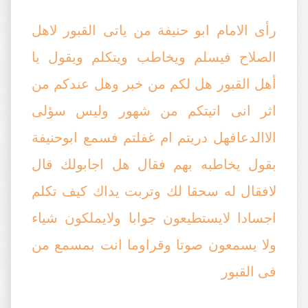
رأى الامام ابو حنيفة من ياتى القبور لاهل
الصلاح فيسلم ويخاطب ويتكلم ويقول يا
أهل القبور هل لكم من خبر وهل عندكم من
اثر انى اتيتكم من شهور وليس سؤلى
الاالدعافهل دريتم ام غفلتم فسمع ابوحنيفة
بقول يخاطبه بهم فقال هل اجابولك قال
لافقال له سحقا لك وتربت يداك كيف تكلم
اجسادا لايستطيعون جوابا ولايملكون شياء
ولا يسمعون صوتا وقراوما انت بمسمع من
فى القبور