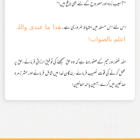
"آسیب زدہ اور مصروح کے لئے بھی نافع ہیں!"
اس لئے اس مسئلہ میں احتیاط ضروری ہے۔
ھذا ما عندی واللہ
اعلم بالصواب!
اللہ غفور ورحیم کےحضور دعا ہے کہ وہ حق سمجھنے کی توفیق ارزانی فرمائے،حق پر
عمل کرنے کی قوت نصیب فرمائے،بندگان خدا میں شامل فرمائے اور حشر زمرہ
صالحین میں کرے،آمین یا الٰہ العالمین!