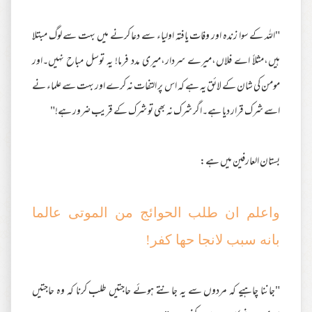
"اللہ کے سوا زندہ اور وفات یافتہ اولیاء سے دعا کرنے میں بہت سے لوگ مبتلا
ہیں،مثلاً اے فلاں،میرے سردار،میری مدد فرما! یہ توسل مباح نہیں۔اور
مومن کی شان کے لائق یہ ہے کہ اس پر التفات نہ کرے اور بہت سے علماء نے
اسے شرک قرار دیا ہے۔اگر شرک نہ بھی تو شرک کے قریب ضرور ہے!"
بستان العارفین میں ہے:
واعلم ان طلب الحوائج من الموتى عالما
بانه سبب لانجا حها كفر!
"جاننا چاہیے کہ مردوں سے یہ جانتے ہوئے حاجتیں طلب کرنا کہ وہ حاجتیں