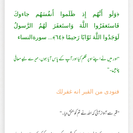
﴿وَلَو أَنَّهُم إِذ ظَلَموا أَنفُسَهُم جاءوكَ
فَاستَغفَرُ‌وا اللَّهَ وَاستَغفَرَ‌ لَهُمُ الرَّ‌سولُ
لَوَجَدُوا اللَّهَ تَوّابًا رَ‌حيمًا ﴿
٦٤
﴾... سورةالنساء
"اور میں نے اپنے اوپر ظلم کیا اور آپ کے پاس آیا ہوں، میرے لیے معافی
چاہیں۔"
فنودى من القبر انه غفرلك
"قبر سے آواز آئی کہ اللہ نے تم کو بخش دیا۔"