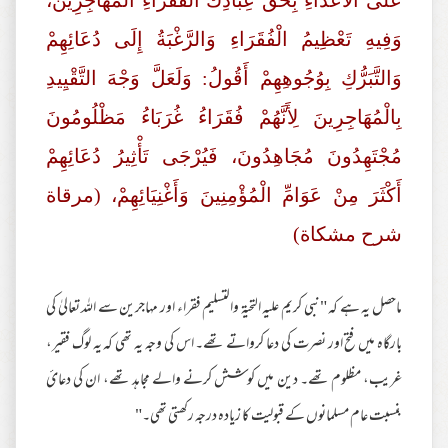
عَلَى الْأَعْدَاءِ بِحَقِّ عِبَادِكَ الْفُقَرَاءِ الْمُهَاجِرِينَ،
وَفِيهِ تَعْظِيمُ الْفُقَرَاءِ وَالرَّغْبَةُ إِلَى دُعَائِهِمْ
وَالتَّبَرُّكِ بِوُجُوهِهِمْ أَقُولُ: وَلَعَلَّ وَجْهَ التَّقْيِيدِ
بِالْمُهَاجِرِينَ لِأَنَّهُمْ فُقَرَاءُ غُرَبَاءُ مَظْلُومُونَ
مُجْتَهِدُونَ مُجَاهِدُونَ، فَيُرْجَى تَأْثِيرُ دُعَائِهِمْ
أَكْثَرَ مِنْ عَوَامِّ الْمُؤْمِنِينَ وَأَغْنِيَائِهِمْ، (مرقاة
شرح مشكاة)
ماحصل یہ ہے کہ "نبی کریم علیہ التحیۃ والتسلیم فقراء اور مہاجرین سے اللہ تعالیٰ کی
بارگاہ میں فتح اور نصرت کی دعا کرواتے تھے۔ اس کی وجہ یہ تھی کہ یہ لوگ فقیر،
غریب، مظلوم تھے۔ دین میں کوشش کرنے والے مجاہد تھے، ان کی دعائ
بنسبت عام مسلمانوں کے قبولیت کا زیادہ درجہ رکھتی تھی۔"