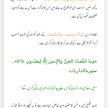
مذکور نہیں، صرف اسی موضوع حدیث میں اس کا تذکرہ ہے جس حدیث کو معیارِ
فضیلت تصور کیا گیا ہے۔
علاوہ ازیں
کے جملہ کو اللہ کی طرف منسوب
لولا محمد ماخلقتك
کرنا ستم ظریفی ہے، کیونکہ اللہ کریم کا ارشاد گرامی ہے:
﴿وَما خَلَقتُ الجِنَّ وَالإِنسَ إِلّا لِيَعبُدونِ ﴿
٥٦
﴾...
سورةالذاريات
"میں نے جن اور انسان کو اس لیے پیدا کیا کہ وہ میری بندگی کریں گے"
جب تخلیق جن و انس کا مقصدِ وحید خالص عبادت ہے تو یہ کیسے ہو سکتا تھا کہ