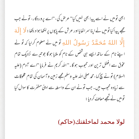
ابھی تو میں نے اسے پیدا بھی نہیں کیا" عرض کی، "اے پروردگار، تو نے جب
مجھے پیدا کیا تو میں نے اپنا سر اٹھایا اور عرش کے پایوں پر لکھا ہوا دیکھا:
لَا إِلَهَ
تو میں نے معلوم کر لیا کہ تو نے
إِلَّا اللهُ مُحَمَّدٌ رَسُولُ اللهِ
اپنے نام کے ساتھ ایسے ہی شخص کے نام کو ملایا ہو گا جو تیرے نزدیک تمام
مخوق سے افضل ترین اور محبوب ہو گا۔" اللہ کریم نے فرمایا "اے آدم (علیہ
السلام) تو نے سچ کہا،محمد صلی اللہ علیہ وسلم مجھے زمین و آسمان کی تمام مخلوقات
سے زیادہ محبوب ہیں۔ جب تو نے ان کے واسطہ سے اپنی مغفرت کا سوال کیا
تو میں نے تجھے معاف کر دیا:
لولا محمد لماخلقتك(حاكم)