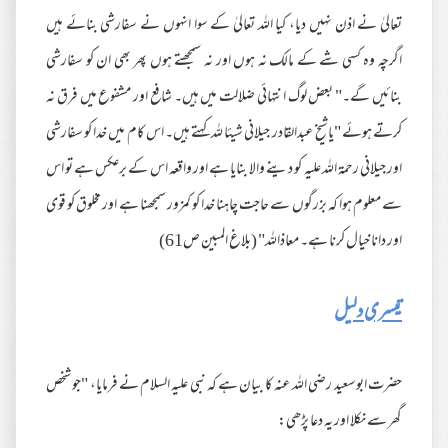
تعالیٰ نے اذن نہیں دیا، کیا اللہ تعالیٰ کے سوا انہوں نے سفارشی بنائے ہیں
اگرچہ وہ کسی شے کے مالک نہ ہوں اور نہ سمجھتے ہوں پھر بھی ان کو سفارشی
بنائیں گے۔" بعض لوگ انتہائی ضلالت میں ہیں۔ شافع اور مشفوع میں فرق نہ
کرتے ہوئے "ياشيخ عبدالقادر جيلاني شيئا لله کہتے ہیں۔ اس کام میں خدا کو سفارشی
اور جیلانی رحمۃ اللہ علیہ کو دینے والا بنایا ہے اور واقعہ اس کے برعکس ہے تو اس
سے معلوم ہوا کہ بزرگوں سے حاجت چاہنا خدا کو کمزور سمجھنا ہے اور مخلوق کو قوی
اور دانا خیال کرنا ہے۔ معاذاللہ" (بلاغ المبین ص61)
تیسری دلیل
حضرت ابوسعید رضی اللہ عنہ کا بیان ہے کہ نبی علیہ السلام نے فرمایا، "جو شخص
گھر سے نکلا اور یہ دعا پڑھی: