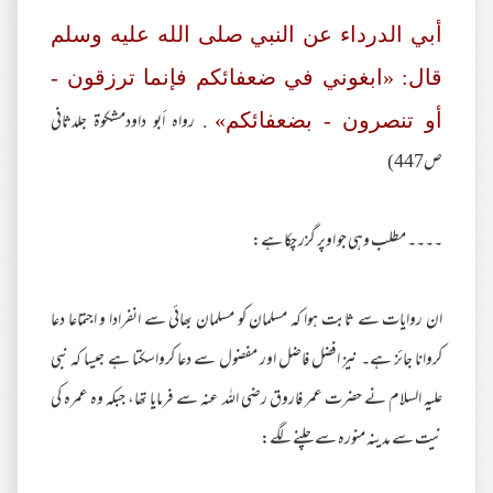
أبي الدرداء عن النبي صلى الله عليه وسلم
قال: «ابغوني في ضعفائكم فإنما ترزقون -
. رواه أبو داودمشكوة جلدثاني
أو تنصرون - بضعفائكم»
ص447)
۔۔۔۔ مطلب وہی جو اوپر گزر چکا ہے:
ان روایات سے ثابت ہوا کہ مسلمان کو مسلمان بھائی سے انفرادا و اجتماعا دعا
کروانا جائز ہے۔ نیز افضل فاضل اور مفضول سے دعا کرواسکتا ہے جیسا کہ نبی
علیہ السلام نے حضرت عمر فاروق رضی اللہ عنہ سے فرمایا تھا، جبکہ وہ عمرہ کی
نیت سے مدینہ منورہ سے چلنے لگے: