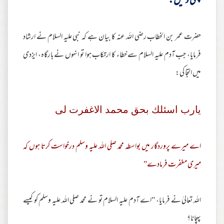
پہلی دلیل:
حضرت عمر بن الخطاب رضی اللہ عنہ کا بیان ہے کہ نبی علیہ السلام نے ارشاد
فرمایا، جب آدم علیہ السلام سے خطاء کا ارتکاب ہوا تو انہوں نے بارگاہ، ایزدی
میں التجا کی:
يارب اسئلك بحق محمد الاغفرت لى
اے میرے پروردگار میں بواسطہ محمد صلی اللہ علیہ وسلم درخواست کرتا ہوں کہ
میری مغفرت فرمادے"
اللہ تعالیٰ نے فرمایا، "اے آدم علیہ السلام تو نے محمد صلی اللہ علیہ وسلم کو کیسے
پہچانا؟