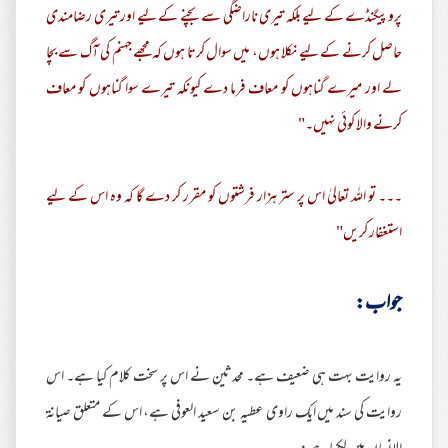
پروپیگنڈے کے لیے بلکہ تیری ناراضگی سے بچنے کے لیے اور تیری رضامندی
حاصل کرنے کے لیے نکلا ہوں، میں سوال کرتا ہوں کہ مجھے جہنم کی آگ سے بچا
لے اور میرے گناہوں کو معاف فرما دے کیونکہ تیرے سوا گناہوں کو معاف
کرنے والا کوئی نہیں۔"
۔۔۔ تو اللہ تعالیٰ اس پر ستر ہزار فرشتوں کو مقرر کر دے گا کہ وہ اس کے لیے
استغفار کریں"
جواب:
یہ روایت بہت ہی ضعیف ہے۔ محدثین نے اس پر سخت کلام کیا ہے۔ اس
روایت کی سند میں ایک راوی عطیہ بن سعید العوفی ہے، اس کے متعلق صیانۃ