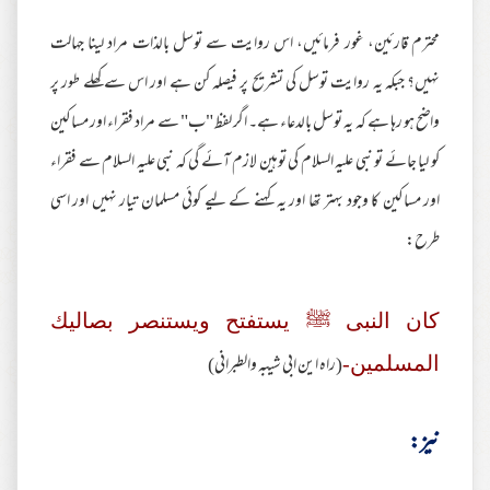
محترم قارئین، غور فرمائیں، اس روایت سے توسل بالذات مراد لینا جہالت
نہیں؟ جبکہ یہ روایت توسل کی تشریح پر فیصلہ کن ہے اور اس سے کھلے طور پر
واضح ہو رہا ہے کہ یہ توسل بالدعاء ہے۔ اگر لفظ "ب" سے مراد فقراء اور مساکین
کو لیا جائے تو نبی علیہ السلام کی توہین لازم آئے گی کہ نبی علیہ السلام سے فقراء
اور مساکین کا وجود بہتر تھا اور یہ کہنے کے لیے کوئی مسلمان تیار نہیں اور اسی
طرح:
كان النبى ﷺ يستفتح ويستنصر بصاليك
(راه اين ابي شيبه والطبرانى)
المسلمين-
نیز: