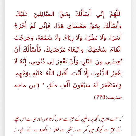
اللَّهُمَّ إِنِّي أَسْأَلُكَ بِحَقِّ السَّائِلِينَ عَلَيْكَ،
وَأَسْأَلُكَ بِحَقِّ مَمْشَايَ هَذَا، فَإِنِّي لَمْ أَخْرُجْ
أَشَرًا، وَلَا بَطَرًا، وَلَا رِيَاءً، وَلَا سُمْعَةً، وَخَرَجْتُ
اتِّقَاءَ، سُخْطِكَ، وَابْتِغَاءَ مَرْضَاتِكَ، فَأَسْأَلُكَ أَنْ
تُعِيذَنِي مِنَ النَّارِ، وَأَنْ تَغْفِرَ لِي ذُنُوبِي، إِنَّهُ لَا
يَغْفِرُ الذُّنُوبَ إِلَّا أَنْتَ، أَقْبَلَ اللَّهُ عَلَيْهِ بِوَجْهِهِ،
وَاسْتَغْفَرَ لَهُ سَبْعُونَ أَلْفِ مَلَكٍ " (ابن ماجه
حديث:778)
کہ
"اے اللہ میں تجھ پر سائلین کے حق سے سوال کرتا ہوں اور میرے اس چلنے
کے حق سے کیونکہ میں گھر سے نہ تکبر سے نکلا، نہ دکھلاوے کے لیے، نہ