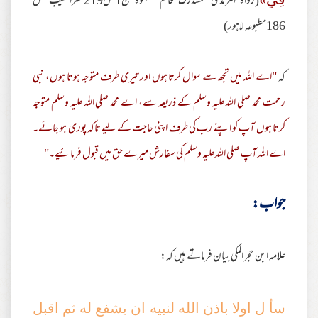
(رواه الترمذى مستدرك حاكم مشكوة ج1ص219نشرالطيب ص
186مطبوعه لاهور)
کہ
"اے اللہ میں تجھ سے سوال کرتا ہوں اور تیری طرف متوجہ ہوتا ہوں، نبی
رحمت محمد صلی اللہ علیہ وسلم کے ذریعہ سے، اے محمد صلی اللہ علیہ وسلم متوجہ
کرتا ہوں آپ کو اپنے رب کی طرف اپنی حاجت کے لیے تاکہ پوری ہو جائے۔
اے اللہ آپ صلی اللہ علیہ وسلم کی سفارش میرے حق میں قبول فرمائیے۔"
جواب:
علامہ ابن حجر المکی بیان فرماتے ہیں کہ:
سأ ل اولا باذن الله لنبيه ان يشفع له ثم اقبل