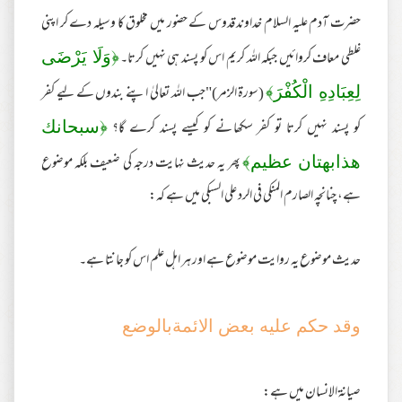
حضرت آدم علیہ السلام خداوند قدوس کے حضور میں مخلوق کا وسیلہ دے کر اپنی
غلطی معاف کروائیں جبکہ اللہ کریم اس کو پسند ہی نہیں کرتا۔
﴿وَلَا يَرْضَى
(سورة الزمر)"جب اللہ تعالیٰ اپنے بندوں کے لیے کفر
لِعِبَادِهِ الْكُفْرَ﴾
کو پسند نہیں کرتا تو کفر سکھانے کو کیسے پسند کرے گا؟
﴿سبحانك
پھر یہ حدیث نہایت درجہ کی ضعیف بلکہ موضوع
هذابهتان عظيم﴾
ہے، چنانچہ الصارم المنكى فى الرد على السبكى میں ہے کہ:
حديث موضوع یہ روایت موضوع ہے اور ہر اہل علم اس کو جانتا ہے۔
وقد حكم عليه بعض الائمةبالوضع
صیانۃ الانسان میں ہے: