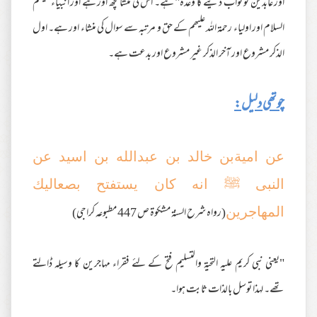
اور عابدین کو ثواب دینے کا وعدہ" ہے۔ اس کی منشا کچھ اور ہے اور انبیاء علیھم
السلام اور اولیاء رحمۃ اللہ علیھم کے حق و مرتبہ سے سوال کی منشاء اور ہے۔ اول
الذکر مشروع اور آخر الذکر غیر مشروع اور بدعت ہے۔
چوتھی دلیل:
عن اميةبن خالد بن عبدالله بن اسيد عن
النبى ﷺ انه كان يستفتح بصعاليك
(رواه شرح السنة مشكوة ص 447 مطبوعه كراجى)
المهاجرين
"یعنی نبی کریم علیہ التحیۃ والتسلیم فتح کے لئے فقراء مہاجرین کا وسیلہ ڈالتے
تھے۔ لہذا توسل بالذات ثابت ہوا۔