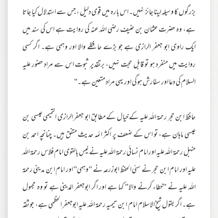
بزرگوں کا وسیلہ لینا جائز نہیں۔ اس بارہ میں قوی دلیل ، جس سے استدلال کیا جاتا
ہے، وہ حضرت عثمان بن حنیف رضی اللہ عنہ کی روایت ہے اس کی سند میں
ایک راوی ابو جعفر الرازی ہے جو بڑے حافظے والا اور وہمی ہے۔ اگر کسی
روایت میں منفرد ہو تو قابل حجت نہیں، برتقدیرِ ثبوت اس سے مراد حضور علیہ
السلام کی دعا اور سفارش ہو گی اور یہی مراد متعین ہے۔"
حافظ ابن حجر رحمۃ اللہ علیہ کے خیال کے مطابق ابو جعفر الرازی التمیمی عیسی بن
عیسی ماہان ہے، تو اس کے ضعف پر اکثر ائمہ حدیث متفق ہیں۔ چنانچہ احمد بن
حنبل رحمۃ اللہ علیہ اور امام نسائی رحمۃ اللہ علیہ نے ليس بالقوى امام فلاس رحمۃ اللہ
علیہ اور امام ابن حجر نے سئى الحفظ ابوزرعہ نے "وہمی" اور امام ابن مدینی رحمۃ
اللہ علیہ نے "خطاء کرنے والا" کہا ہے اور اگر ابوجعفر المدینی ہے تو وہ مجہول
ہے۔ اگر بقول شیخ الاسلام امام ابن تیمیہ رحمۃ اللہ علیہ ابوجعفر الحظمی ہے، جو ثقہ