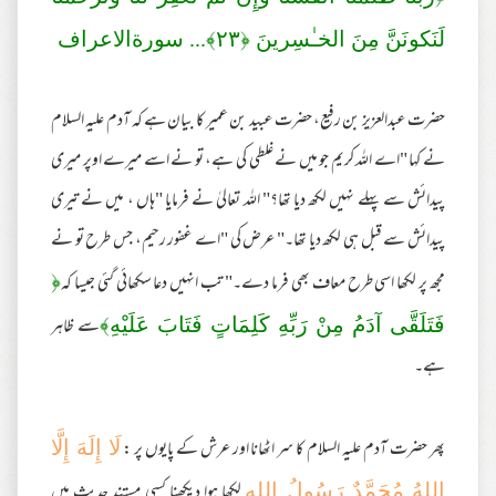
لَنَكونَنَّ مِنَ الخـٰسِر‌ينَ ﴿
٢٣
﴾... سورةالاعراف
حضرت عبدالعزیز بن رفیع، حضرت عبید بن عمیر کا بیان ہے کہ آدم علیہ السلام
نے کہا "اے اللہ کریم جو میں نے غلطی کی ہے، تو نے اسے میرے اوپر میری
پیدائش سے پہلے نہیں لکھ دیا تھا؟" اللہ تعالیٰ نے فرمایا "ہاں ، میں نے تیری
پیدائش سے قبل ہی لکھ دیا تھا۔" عرض کی "اے غفور رحیم، جس طرح تو نے
مجھ پر لکھا اسی طرح معاف بھی فرما دے۔" تب انہیں دعا سکھائی گئی جیسا کہ
﴿
سے ظاہر
فَتَلَقَّى آدَمُ مِنْ رَبِّهِ كَلِمَاتٍ فَتَابَ عَلَيْهِ﴾
ہے۔
پھر حضرت آدم علیہ السلام کا سر اٹھانا اور عرش کے پایوں پر :
لَا إِلَهَ إِلَّا
لکھا ہوا دیکھنا کسی مستند حدیث میں
اللهُ مُحَمَّدٌ رَسُولُ اللهِ