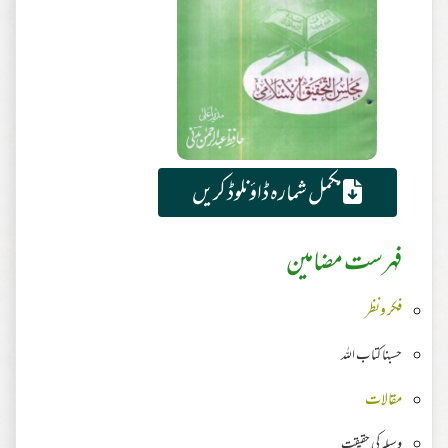
مکمل شمارہ ڈاؤنلوڈ کریں
فہرست مضامین
فکر ونظر
حسبنا كتاب الله
مقالات
وسیلہ کی حقیقت