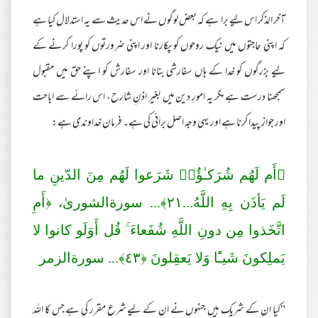
آخر الذکر اس لیے برا ہے کہ بعض لوگوں نے اس حدیث سے یہ استدلال کیا ہے
کہ اپنی حاجتوں میں نیک روحوں کو پکارنا اور اپنی ضرورتوں کو پورا کرنے کے
لیے بزرگوں کو خدا کے ہاں سفارشی بنانا اور سفارش کو اپنے حق میں مقبول
سمجھنا درست ہے مگر یہ امورِ دین میں بغیر اذنِ شارح، اس رائے سے اباحت
اور جواز پیدا کرنا ہے اور یہی وجہ اصل برائی کی ہے۔ فرمان خداوندی ہے:
﴿أَم لَهُم شُرَ‌كـٰؤُا۟ شَرَ‌عوا لَهُم مِنَ الدّينِ ما
لَم يَأذَن بِهِ اللَّهُ...
٢١
﴾... سورةالشورىٰ، ﴿أَمِ
اتَّخَذوا مِن دونِ اللَّهِ شُفَعاءَ ۚ قُل أَوَلَو كانوا لا
يَملِكونَ شَيـًٔا وَلا يَعقِلونَ ﴿
٤٣
﴾... سورةالزمر
"کیا ان کے شریک ہیں جنہوں نے ان کے لیے شرع مقرر کی ہے جس کا اللہ