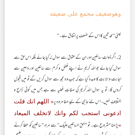
وهوضعيف مجمع على ضعيفه
یعنی "محدثین کا اس کے ضعف پر اتفاق ہے۔"
2۔ اگر ذواتِ سائلین اور ان کے حقوق سے سوال نہ کیا جائے بلکہ اس حق سے
سوال کیا جائے جو اللہ کریم نے اپنے فضل و کرم سے سائلین اور داعین سے
اجابت و انابت کا وعدہ کیا ہےکہ جب وہ مجھ سے سوال کریں گے تو میں قبول
کروں گا، تو یہ سوال اللہ کریم کی صفاتِ فعلیہ سے ہے جس میں کوئی نزاع و
اختلاف نہیں۔ اس لئے حاجی کے لیے صفا مروہ پر
« اللهم انك قلت
ادعونى استجب لكم وانك لاتخلف الميعاد
پڑھنا مشروع ہے۔ تو "بحق السائلین علیک" سے مراد "سائلین کو عطا کرنے
»