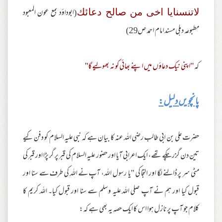
(ابوداؤد بمع عون المعبود
لاتنسنايا اخى من صالح دعائك
مطبوعه دهلى مسند امام احمد ص29)
کہ
"اپنی نیک دعاؤں میں اپنے بھائی کو نہ بھولیے گا"
پانچویں دلیل:
حضرت علی بن ابی طالب رضی اللہ عنہ کا بیان ہے کہ نبی علیہ السلام کو دفن کیے
تین دن گزر چکے تھے، ایک اعرابی آیا اور حضور علیہ السلام کی قبر پر گر پڑا اور قبر کی
مٹی سر پر ڈالنے لگا اور التجا کی "یا رسول اللہ، آپ نے اللہ کی طرف سے سنا اور
قبول کیا اور ہم نے آپ صلی اللہ علیہ وسلم سے سنا اور قبول کیا۔ اللہ کریم کا
کلام جو آپ پر نازل ہوا اس کا ایک حصہ یہ بھی ہے کہ: