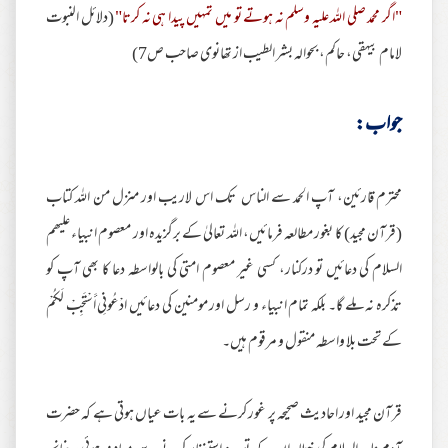
"اگر محمد صلی اللہ علیہ وسلم نہ ہوتے تو میں تمہیں پیدا ہی نہ کرتا"
(دلائل النبوت
لامام بیہقی، حاکم، بحوالہ بشر الطیب از تھانوی صاحب ص7)
جواب:
محترم قارئین، آپ الحمد سے الناس تک اس لاریب اور منزل من اللہ کتاب
(قرآن مجید) کا بغور مطالعہ فرمائیں، اللہ تعالیٰ کے برگزیدہ اور معصوم انبیاء علیھم
السلام کی دعائیں تو درکنار، کسی غیر معصوم امتی کی بالواسطہ دعا کا بھی آپ کو
تذکرہ نہ ملے گا۔ بلکہ تمام انبیاء و رسل اور مومنین کی دعائیں ادْعُونِي أَسْتَجِبْ لَكُمْ
کے تحت بلا واسطہ منقول و مرقوم ہیں۔
قرآن مجید اور احادیث صحیحہ پر غور کرنے سے یہ بات عیاں ہوتی ہے کہ حضرت