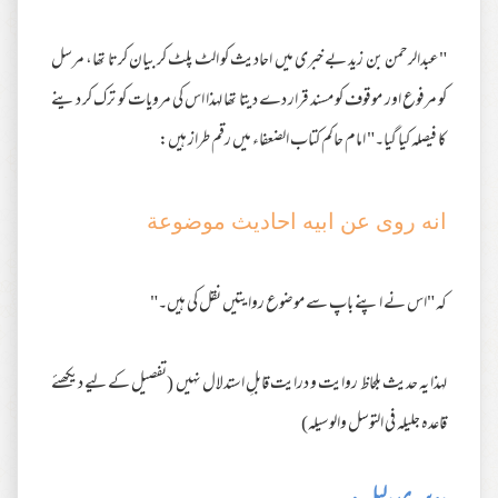
"عبدالرحمن بن زید بے خبری میں احادیث کو الٹ پلٹ کر بیان کرتا تھا، مرسل
کو مرفوع اور موقوف کو مسند قرار دے دیتا تھا لہذا اس کی مرویات کو ترک کر دینے
کا فیصلہ کیا گیا۔" امام حاکم کتاب الضعفاء میں رقم طراز ہیں:
انه روى عن ابيه احاديث موضوعة
کہ "اس نے اپنے باپ سے موضوع روایتیں نقل کی ہیں۔"
لہذا یہ حدیث بلحاظ روایت و درایت قابلِ استدلال نہیں (تفصیل کے لیے دیکھئے
قاعدہ جلیلہ فی التوسل والوسیلہ)