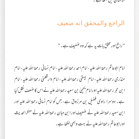
الانسان میں لکھا ہے:
الراجع والمحقق انه ضعيف
"راجح اور محقق بات یہ ہے کہ وہ ضعیف ہے۔"
امام ابوحاتم رحمۃ اللہ علیہ، امام احمد رحمۃ اللہ علیہ، امام نسائی رحمۃ اللہ علیہ، امام
منذری رحمۃ اللہ علیہ، امام بیہقی رحمۃ اللہ علیہ، امام دارقطنی رحمۃ اللہ علیہ، امام
ابن حجر رحمۃ اللہ علیہ اور امام یحییٰ بن سعید رحمۃ اللہ علیہ نے اس کا ضعف نقل کیا
ہے۔ دوسرا راوی فضیل بن مرزوق ہے، جس کو امام نسائی رحمۃ اللہ علیہ اور
ابن سعید رحمۃ اللہ علیہ نے ضعیف اور ابن حبان رحمۃ اللہ علیہ نے منکر الحدیث
اور ابوحاتم رحمۃ اللہ علیہ نے بہت وہمی لکھا ہے۔