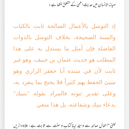
صیانہ الانسان میں حدیثِ اعمیٰ کے متعلق لکھا ہے:
إذ التوسل بالأعمال الصالحة ثابت بالكتاب
والسنة الصحيحة، بخلاف التوسل بالذوات
الفاضلة فإن أمثل ما يستدل به على هذا
المطلب هو حديث عثمان بن حنيف، وهو غير
ثابت لأن في سنده أبا جعفر الرازي وهو
سيئ الحفظ يهم كثيراً فلا يحتج بما ينفرد به،
وعلى تقدير ثبوته فالمراد بقوله "بنبيك"
بدعاء نبيك وشفاعته، بل هذا متعي
یعنی "اعمال صالحہ سے وسیلہ لینا کتاب و سنت سے ثابت ہے، علاوہ ازیں