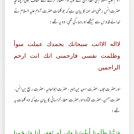
آدم علیہ السلام کی خطاء ان کے توبہ و استغفار کرنے سے معاف ہوئی، چنانچہ
حضرت انس رضی اللہ عنہ کا بیان ہے کہ جو کلمات حضرت آدم علیہ السلام نے
خدائے قدوس سے سیکھے اور دعاء کی تھی، وہ یہ تھے:
لااله الاانت سبحانك بحمدك عملت سوأ
وظلمت نفسى فارحمنى انك انت ارحم
الراحمين
اور حضرت مجاہد، حضرت سعید بن جبیر، حضرت ابوالعالیہ، حضرت ربیع بن انس،
حضرت حسن، حضرت قتادہ اور حضرت عطاء خراسانی کا بیان ہے کہ وہ کلمات یہ
تھے:
﴿رَ‌بَّنا ظَلَمنا أَنفُسَنا وَإِن لَم تَغفِر‌ لَنا وَتَر‌حَمنا