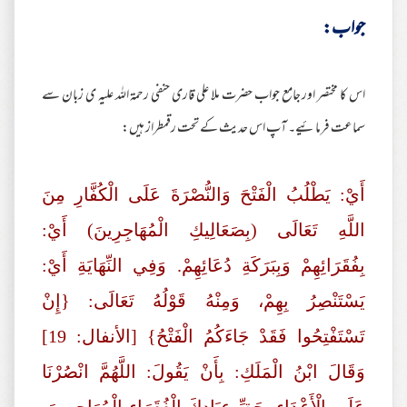
جواب:
اس کا مختصر اور جامع جواب حضرت ملا علی قاری حنفی رحمۃ اللہ علیہ ی زبان سے
سماعت فرمائیے۔ آپ اس حدیث کے تحت رقمطراز ہیں:
أَيْ: يَطْلُبُ الْفَتْحَ وَالنُّصْرَةَ عَلَى الْكُفَّارِ مِنَ
اللَّهِ تَعَالَى (بِصَعَالِيكِ الْمُهَاجِرِينَ) أَيْ:
بِفُقَرَائِهِمْ وَبِبَرَكَةِ دُعَائِهِمْ. وَفِي النِّهَايَةِ أَيْ:
يَسْتَنْصِرُ بِهِمْ، وَمِنْهُ قَوْلُهُ تَعَالَى: {إِنْ
تَسْتَفْتِحُوا فَقَدْ جَاءَكُمُ الْفَتْحُ} [الأنفال: 19]
وَقَالَ ابْنُ الْمَلَكِ: بِأَنْ يَقُولَ: اللَّهُمَّ انْصُرْنَا