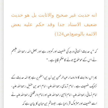
انه حديث غير صحيح والاثابت بل هو حديث
ضعيف الاسناد جدا وقد حكم عليه بعض
الائمة بالوضع(ص124)
کہ "یہ حدیث انتہائی درجہ کی ضعیف اور کمزور ہے اور بعض ائمہ رحمۃ اللہ علیھم
نے اس کے موضوع ہونے کا حکم لگایا ہے۔"
پھر اس روایت کا دارومدار عبدالرحمن بن زید بن اسلم پر ہے جو ائمہ حدیث کے
نزدیک ضعیف ہے۔ امام ترمذی رحمۃ اللہ علیہ، امام احمد بن حنبل رحمۃ اللہ علیہ،
امام نسائی رحمۃ اللہ علیہ، امام ذہبی رحمۃ اللہ علیہ اور امام دارقطنی رحمۃ اللہ علیہ نے
اسے ضعیف اور متروک قررا دیا ہے۔ ابوحاتم بن حبان کا بیان ہے کہ