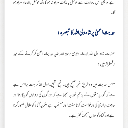
ہے تو بھی اس روایت سے توسل بالذات مراد نہ ہو گا بلکہ توسل بالدعاء مراد ہو
گا۔
حدیث اعمیٰ پر شاہ ولی اللہ کا تبصرہ:
حضرت شاہ ولی اللہ محدث دہلوی رحمۃ اللہ علیہ حدیث اعمیٰ کر کرنے کے بعد
رقمطراز ہیں:
" اس حدیث میں دو طریق غیر صحیح ہیں۔ اقبح، قبیح۔ اول الذکر بہت برا اس لیے
ہے کہ گور پرستوں نے بزعمِ خود یہ سمجھا ہے کہ بزرگوں کی روحوں کو پکارنا اور
حاجت براری کی درخواست کرنا سنت اور مستحب ہے مگر یہ گناہ کو حلال تصور کرنا
ہے اور گناہ کو حلال سمجھنا کفر ہے۔