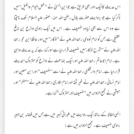
اس حدیث کا ایک اور بھی طریق ہے جو ابن السنی نے "عمل الیوم واللیل" میں
ذکر کیا ہے جو بروایت حضرت بلال رضی اللہ عنہ، حضور علیہ السلام تک پہنچتا
ہے وہ اس سے بھی زیادہ ضعیف ہے۔ اس میں ایک راوی وازع بن نافع
عقیلی ہے جس کو امام نووی رحمۃ اللہ علیہ نے "اذکار" میں اور حافظ ابن حجر رحمۃ
اللہ علیہ نے "شرح اذکار' میں ضعیف قرار دیا ہے اور کہا ہے کہ یہ حدیث واہی
ہے۔امام ابوحاتم رحمۃ اللہ علیہ اور ایک جماعت نے وازع کو متروک الحدیث
قرار دیا ہے۔ امام دارقطنی رحمۃ اللہ علیہ نے اسے "ضعیف" اور ابن معین اور
امام نسائی رحمۃ اللہ علیہ نے غیر ثقہ اور امام بخاری رحمۃ اللہ علیہ نے "منکر" اور
ہیثمی نے مجمع الزوائد میں "ضعیف اور متروک" کہا ہے۔
انہی الفاظ کے ساتھ ایک روایت میں طبرانی کبیر میں ہے جس میں فضالہ بن جبیر
راوی ضعیف ہے۔ مجمع الزوائد میں ہے: