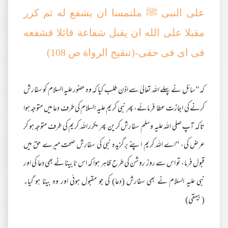
على النبى ﷺ ملتمسا ان يشفع له ثم كرر
مقبلا على الله ان يقبل شفاعة قائلا فشفعه
فى اى فى حقى-(تنقيح الرواة ص 108)
کہ "سائل نے پہلے اللہ تعالیٰ سے اذن طلب کیا کہ وہ حضور علیہ السلام کو سفارش
کرنے کی اجازت عطا فرمائے، پھر نبی کریم علیہ السلام کی طرف دعا میں متوجہ ہوا
تاکہ آپ صلی اللہ علیہ وسلم سفارش کرین پھر مکرر اللہ کریم کی طرف متوجہ ہو کر
عرض کی، "اے اللہ کریم اپنے برگزیدہ نبی کی سفارش صحت میرے حق میں
قبول فرما، تو اس سے روز روشن کی طرح ظاہر ہوا کہ اس نابینا نے بھی دعا کی اور
نبی علیہ السلام نے بھی سفارش (دعا) کی جو مقبول ہوئی اور وہ بینا ہو گیا۔
(بیہقی)