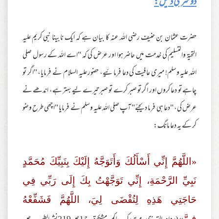
دوسری دلیل:
حضرت عثمان بن حنیف رضی اللہ عنہ کا بیان ہے کہ ایک نابینا نبی کریم علیہ
التحیۃ والتسلیم کی خدمت میں حاضر ہوا اور عرض کی کہ "اے اللہ کے رسول صلی
اللہ علیہ وسلم! میری عافیت کی دعا فرمائیے، حضور علیہ السلام نے فرمایا، "اگر تو
چاہے تو دعا کروں اور اگر تو صبر کرے تو صبر تیرے لیے بہتر ہے، اندھے نے
عرض کی، "دعا ہی فرما دیجئے" آپ صلی اللہ علیہ وسلم نے فرمایا "اچھی طرح وضو
کر کے یہ دعا مانگ:
«اللَّهُمَّ إِنِّي أَسْأَلُكَ وَأَتَوَجَّهُ إِلَيْكَ بِنَبِيِّكَ مُحَمَّدٍ
نَبِيِّ الرَّحْمَةِ، إِنِّي تَوَجَّهْتُ بِكَ إِلَى رَبِّي فِي
حَاجَتِي هَذِهِ لِتُقْضَى لِيَ، اللَّهُمَّ فَشَفِّعْهُ
فِيَّ»