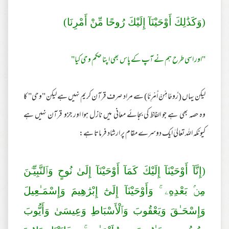
(وَكَذَ‌ٰلِكَ أَوْحَيْنَآ إِلَيْكَ رُ‌وحًا مِّنْ أَمْرِ‌نَا)
"اور اسی طرح ہم نے آپ کے پاس بھی اپنا حکم وحی کیا"
لیکن یہاں (رُ‌وحًا مِّنْ أَمْرِ‌نَا) سے مراد صرف قرآن کریم نہیں ہے لیکن "وحی" کا
وہ حصہ بھی ہے جو الفاظ کی بجائے معانی میں نازل ہوا اور جزو قرآن نہیں ہے
کیونکہ اللہ تعالیٰ ایک دوسرے مقام پر ارشاد فرماتا ہے:
(إِنَّآ أَوْحَيْنَآ إِلَيْكَ كَمَآ أَوْحَيْنَآ إِلَىٰ نُوحٍ وَٱلنَّبِيِّـۧنَ
مِنۢ بَعْدِهِۦ ۚ وَأَوْحَيْنَآ إِلَىٰٓ إِبْرَ‌ٰ‌هِيمَ وَإِسْمَـٰعِيلَ
وَإِسْحَـٰقَ وَيَعْقُوبَ وَٱلْأَسْبَاطِ وَعِيسَىٰ وَأَيُّوبَ