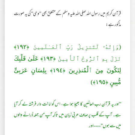
قرآن کریم میں رسول اللہ صلی اللہ علیہ وسلم کے متعلق بھی "وحی" کی یہ صورت
مذکور ہے:
(وَإِنَّهُۥ لَتَنزِيلُ رَ‌بِّ ٱلْعَـٰلَمِينَ ﴿١٩٢﴾
نَزَلَ بِهِ ٱلرُّ‌وحُ ٱلْأَمِينُ ﴿١٩٣﴾ عَلَىٰ قَلْبِكَ
لِتَكُونَ مِنَ ٱلْمُنذِرِ‌ينَ ﴿١٩٤﴾ بِلِسَانٍ عَرَ‌بِىٍّ
مُّبِينٍ ﴿١٩٥﴾)
"اور یہ قرآن رب العالمین کا بھیجا ہوا ہے، اس کو امانت دار فرشتہ لے کر آیا
ہے۔ آپ کے قلب پر صاف عربی زبان میں تاکہ آپ من جملہ ڈرانے والوں
میں سے ہوں"----اور