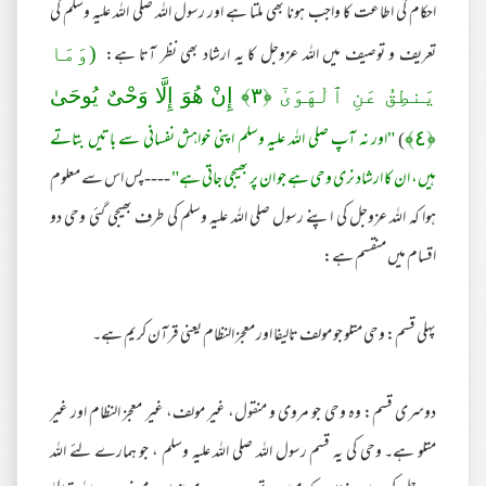
احکام کی اطاعت کا واجب ہونا بھی ملتا ہے اور رسول اللہ صلی اللہ علیہ وسلم کی
تعریف و توصیف میں اللہ عزوجل کا یہ ارشاد بھی نظر آتا ہے:
(وَمَا
يَنطِقُ عَنِ ٱلْهَوَىٰٓ ﴿٣﴾ إِنْ هُوَ إِلَّا وَحْىٌ يُوحَىٰ
)
"اور نہ آپ صلی اللہ علیہ وسلم اپنی خواہش نفسانی سے باتیں بتاتے
﴿٤﴾
ہیں، ان کا ارشاد نری وحی ہے جو ان پر بھیجی جاتی ہے"
---- پس اس سے معلوم
ہوا کہ اللہ عزوجل کی اپنے رسول صلی اللہ علیہ وسلم کی طرف بھیجی گئی وحی دو
اقسام میں منقسم ہے:
پہلی قسم: وحی متلو جو مولف تالیفا اور معجز النظام یعنی قرآن کریم ہے۔
دوسری قسم: وہ وحی جو مروی و منقول، غیر مولف، غیر معجز النظام اور غیر
متلو ہے۔ وحی کی یہ قسم رسول اللہ صلی اللہ علیہ وسلم ، جو ہمارے لئے اللہ