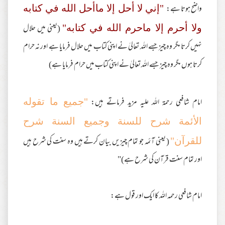
واضح ہوتا ہے:
"إني لا أحل إلا ماأحل الله في كتابه
(یعنی میں حلال
ولا أحرم إلا ماحرم الله في كتابه"
نہیں کرتا مگر وہ چیز جسے اللہ تعالیٰ نے اپنی کتاب میں حلال فرمایا ہے اور نہ حرام
کرتا ہوں مگر وہ چیز جسے اللہ تعالیٰ نے اپنی کتاب میں حرام فرمایا ہے)
امام شافعی رحمۃ اللہ علیہ مزید فرماتے ہیں:
"جميع ما تقوله
الأئمة شرح للسنة وجميع السنة شرح
( یعنی آئمہ جو تمام چیزیں بیان کرتے ہیں وہ سنت کی شرح ہیں
للقرآن"
اور تمام سنت قرآن کی شرح ہے)"
امام شافعی رحمہ اللہ کا ایک اور قول ہے: