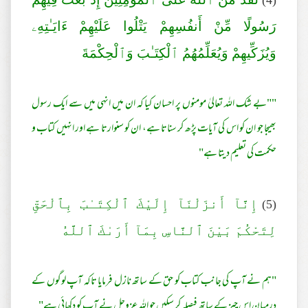
(4)
رَ‌سُولًا مِّنْ أَنفُسِهِمْ يَتْلُوا عَلَيْهِمْ ءَايَـٰتِهِۦ
وَيُزَكِّيهِمْ وَيُعَلِّمُهُمُ ٱلْكِتَـٰبَ وَٱلْحِكْمَةَ
""بے شک اللہ تعالیٰ مومنوں پر احسان کیا کہ ان میں انہی میں سے ایک رسول
بھیجا جو ان کو اس کی آیات پڑھ کر سناتا ہے، ان کو سنوارتا ہے اور انہیں کتاب و
حکمت کی تعلیم دیتا ہے"
(5)
إِنَّآ أَنزَلْنَآ إِلَيْكَ ٱلْكِتَـٰبَ بِٱلْحَقِّ
لِتَحْكُمَ بَيْنَ ٱلنَّاسِ بِمَآ أَرَ‌ىٰكَ ٱللَّهُ
"ہم نے آپ کی جانب کتاب کو حق کے ساتھ نازل فرمایا تاکہ آپ لوگوں کے
درمیان اس چیز کے ساتھ فیصلہ کر سکیں جو اللہ عزوجل نے آپ کو دکھائی ہے"