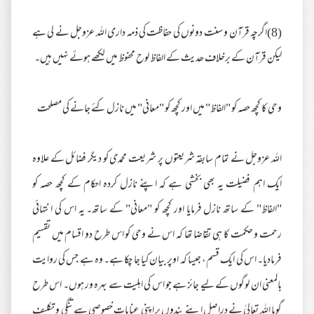
(8)اگرچہ قرآن و سنت دونوں کی حفاظت کی ذمہ داری اللہ عزوجل نے لی ہے
لیکن قرآن کے برخلاف ھدیث کے الفاظ لوح محفوظ میں لکھے ہوئے نہیں ہیں۔
وحی کا کچھ حصہ کو "الفاظ" میں اور کچھ کو "معانی" میں نازل کئے جانے کی مصلحت
اللہ عزوجل نے تمام سابقہ شریعتوں پر شریعت محمدی کو دیگر فضائل کے علاوہ
ایک اہم فضیلت یہ بھی بخشی ہے کہ اپنے نازل کردہ احکام کے کچھ حصہ کو
"الفاظ" کے ساتھ نازل فرمایا اور کچھ کو "معانی" کے ساتھ۔ یہ اس کی انتہائی
رحمت و حکمت کا ہی تقاضا تھا کہ اس نے وحی کو اس طرح دو اقسام میں تقسیم
فرمادیا۔ اس کی ایک قسم، جیسا کہ اوپر بیان کیا جا چکا ہے۔ وہ ہے جس کی روایت
بالمعنی ان لوگوں کے لیے جائز ہے جو اس کی اہلیت سے بہرہ ور ہوں۔ اس طرح
گویا اللہ تعالیٰ نے دراصل اپنے بندوں پر اپنی عنایات خصوصی سے تنگی و تکلیف