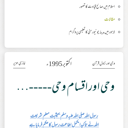
اسلام میں صالح قیادت کا تصور
مقالات
لاہور میں مدینہ یونیورسٹی کا تعلیمی پروگرام
اکتوبر 1995ء
غازی عزیر
وحی اور نزولِ قرآن
وحی اور اقسام وحی-----وحی متلو اور غیر متلو میں فرق
رسول اللہ صلی اللہ علیہ وسلم بحیثیت معلم شریعت
اللہ نے تاکیدا مکمل اطاعت رسول کا حکم فرمایا ہے