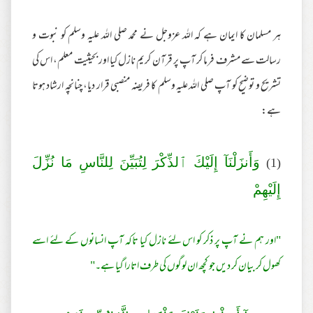
ہر مسلمان کا ایمان ہے کہ اللہ عزوجل نے محمد صلی اللہ علیہ وسلم کو نبوت و
رسالت سے مشرف فرما کر آپ پر قرآن کریم نازل کیا اور بحیثیت معلم، اس کی
تشریح و توضیح کو آپ صلی اللہ علیہ وسلم کا فریضہ منصبی قرار دیا، چنانچہ ارشاد ہوتا
ہے:
(1)
وَأَنزَلْنَآ إِلَيْكَ ٱلذِّكْرَ‌ لِتُبَيِّنَ لِلنَّاسِ مَا نُزِّلَ
إِلَيْهِمْ
"اور ہم نے آپ پر ذکر کو اس لئے نازل کیا تاکہ آپ انسانوں کے لئے اسے
کھول کر بیان کر دیں جو کچھ ان لوگوں کی طرف اتارا گیا ہے۔"