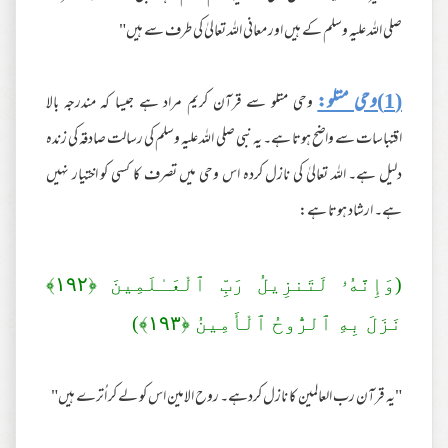
صلی اللہ علیہ وسلم کے ہیں اور معانی اللہ تعالیٰ کی طرف سے ہیں"
(1)وحی متلو:
وحی متلو سے قرآن کریم مراد ہے جیسا کہ مندرجہ بالا
اقتباسات سے واضح ہوتا ہے۔ یہ نبی صلی اللہ علیہ وسلم کی رسالت صادقہ کی زندہ
دلیل ہے۔ اللہ تعالیٰ کی نازل کردہ اس وحی میں تصرف کا کسی کو اختیار نہیں
ہے۔ ارشاد ہوتا ہے:
(وَإِنَّهُۥ لَتَنزِيلُ رَ‌بِّ ٱلْعَـٰلَمِينَ ﴿١٩٢﴾
نَزَلَ بِهِ ٱلرُّ‌وحُ ٱلْأَمِينُ ﴿١٩٣﴾)
"یہ قرآن رب العالمین کا نازل کردہے۔ روح الامین اس کو لے کر اُترے ہیں"