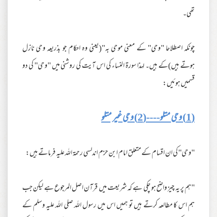
تھی۔
چونکہ اصطلاحا "وحی" کے معنی موحی بہ"(یعنی وہ احکام جو بذریعہ وحی نازل
ہوتے ہیں)کے ہیں۔ لہذا سورۃ النساء کی اس آیت کی روشنی میں "وحی" کی دو
قسمیں ہوئیں:
(1) وحی متلو----(2) وحی غیر متلو
"وحی" کی ان اقسام کے متعلق امام ابن حزم اندلسی رحمۃ اللہ علیہ فرماتے ہیں:
"ہم پر یہ چیز واضح ہو چکی ہے کہ شریعت میں قرآن اصل المرجوع ہے لیکن جب
ہم اس کا مطالعہ کرتے ہیں تو ہمیں اس میں رسول اللہ صلی اللہ علیہ وسلم کے