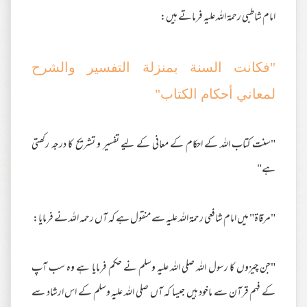
امام شاطبی رحمۃ اللہ علیہ فرماتے ہیں:
"فكانت السنة بمنزلة التفسير والشرح
لمعاني أحكام الكتاب"
"سنت کتاب اللہ کے احکام کے معانی کے لیے تفسیر و تشریح کا درجہ رکھتی
ہے"
"مرقاۃ" میں امام شافعی رحمۃ اللہ علیہ سے منقول ہے کہ آں رحمہ اللہ نے فرمایا:
"جن چیزوں کا رسول اللہ صلی اللہ علیہ وسلم نے حکم فرمایا ہے وہ سب آپ
کے فہم قرآن سے ماخود ہیں جیسا کہ آں صلی اللہ علیہ وسلم کے اس ارشاد سے