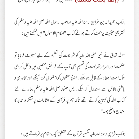
کہ
---- میں تو معلم بنا کر بھیجا گیا ہوں، الخ"
جناب حمید الدین فراہی رحمۃ اللہ علیہ صاحب رسول اللہ صلی اللہ علیہ وسلم کی
تشریعی حیثیت پر بحث کرتے ہوئے کتاب "احکام الاصول" میں لکھتے ہیں:
"اللہ تعالیٰ نے نبی صلی اللہ علیہ کو شریعت کی تعلیم کے لیے مبعوث فرمایا تو
حکمت اور اسرار شریعت کی تعلیم بھی آپ کے فرائض منصبی میں داخل کر دی
تاکہ امت اجتہاد کے قابل ہو سکے۔ اپنی عقلوں کو استعمال کرنا سیکھے اور ظاہری و
باطنی دلائل سے استدلال کر سکے۔ پس حضور صلی اللہ علیہ وسلم ہمارے لئے
کتاب اللہ کی تبیین کرتے تھے تاکہ ہم پر قرآن کے اشارات پر تفکر و تدبر کا
منہاج واضح ہو۔"
جناب فراہی رحمۃ اللہ علیہ تفسیر قرآن کے متعلق ایک مقام پر فرماتے ہیں: