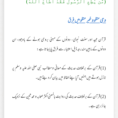
(مَّن يُطِعِ ٱلرَّ‌سُولَ فَقَدْ أَطَاعَ ٱللَّهَ)
وحی متلو و غیر متلو میں فرق
قرآن مجید اور سنت نبوی، دونوں کے مبنی بروحی ہونے کے باوجود، ان
دونوں کے مابین مندرجہ ذیل اعتبار سے فرق پایا جاتا ہے:
(1)قرآن کے برخلاف حدیث کے معانی و مطالب نبی صلی اللہ علیہ وسلم پر
نازل ہوتے ہیں جنہیں آپاپنے الفاظ میں بیان کر دیتے ہیں۔
(2)قرآن کے برخلاف حدیث کی روایت بالمعنی اکثر صحابہ و محدثین کے نزدیک
جائز رہی ہے۔