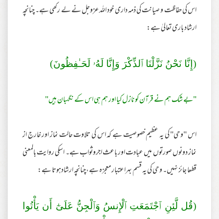
اس کی حفاظت و صیانت کی ذمہ داری خود اللہ عزوجل نے لے رکھی ہے۔ چنانچہ
ارشاد باری تعالیٰ ہے:
(إِنَّا نَحْنُ نَزَّلْنَا ٱلذِّكْرَ‌ وَإِنَّا لَهُۥ لَحَـٰفِظُونَ)
"بے شک ہم نے قرآن کو نازل کیا اور ہم ہی اس کے نگہبان ہیں"
اس "وحی" کی یہ عظیم خصوصیت ہے کہ اس کی تلاوت حالت نماز اور خارج از
نماز دونوں صورتوں میں عبادت اور باعث اجروثواب ہے۔ اسکی روایت بالمعنی
قطعا جائز نہیں۔ وحی کی یہ قسم بہراعتبار معجزہ ہے،چنانچہ ارشادہوتا ہے:
(قُل لَّئِنِ ٱجْتَمَعَتِ ٱلْإِنسُ وَٱلْجِنُّ عَلَىٰٓ أَن يَأْتُوا