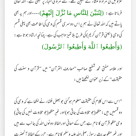
عزوجل کی مراد و منشاء کے مبین تھے، سے مروی اخبار پر مبنی ہے، اللہ تعالیٰ
فرماتا ہے:
----اور ہم یہ بھی
(لِتُبَيِّنَ لِلنَّاسِ مَا نُزِّلَ إِلَيْهِمْ)
پاتے ہیں کہ اللہ تعالیٰ نے ہم پر اس دوسری قسم کی وحی کی اطاعت بھی پہلی قسم
کی وحی (یعنی قرآن کریم) کی طرح بلا تمیز واجب کی ہے، چنانچہ ارشاد ہوتا ہے:
(وَأَطِيعُوا ٱللَّهَ وَأَطِيعُوا ٱلرَّ‌سُولَ)
اور علامہ مفتی محمد شفیع صاحب "معارف القرآن" میں "قرآن و سنت کی
حقیقت" کے زیر عنوان لکھتے ہیں:
" اس سے اس کلام کی حقیقت معلوم ہو گئی جو بعض فقہاء نے لکھا ہے کہ وحی کی
دو قسمیں ہیں: متلو (جو تلاوت کی جاتی ہو) اور غیر متلو (جو تلاوت نہیں کی جاتی)
وحی متلو قرآن کا نام ہے جس کے معانی اور الفاظ دونوں اللہ کی جانب سے ہیں
اور غیر متلو حدیث رسول صلی اللہ علیہ وسلم کا نام ہے، جن کے الفاظ آنحضرت