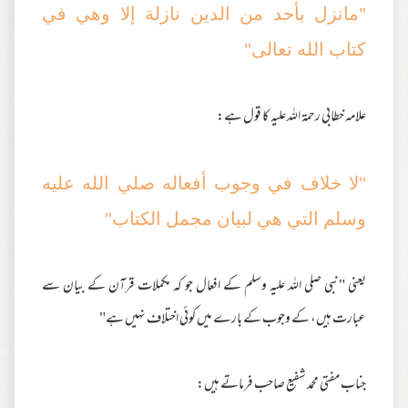
"مانزل بأحد من الدين نازلة إلا وهي في
كتاب الله تعالى"
علامہ خطابی رحمۃ اللہ علیہ کا قول ہے:
"لا خلاف في وجوب أفعاله صلي الله عليه
وسلم التي هي لبيان مجمل الكتاب"
یعنی "نبی صلی اللہ علیہ وسلم کے افعال جو کہ مکملات قرآن کے بیان سے
عبارت ہیں، کے وجوب کے بارے میں کوئی اختلاف نہیں ہے"
جناب مفتی محمد شفیع صاحب فرماتے ہیں: