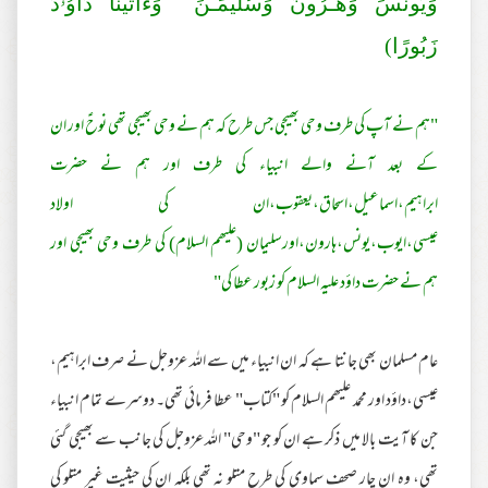
وَيُونُسَ وَهَـٰرُ‌ونَ وَسُلَيْمَـٰنَ ۚ وَءَاتَيْنَا دَاوُۥدَ
زَبُورً‌ا)
"ہم نے آپ کی طرف وحی بھیجی جس طرح کہ ہم نے وحی بھیجی تھی نوحؑ اور ان
کے بعد آنے والے انبیاء کی طرف اور ہم نے حضرت
ابراہیم،اسماعیل،اسحاق،یعقوب،ان کی اولاد
عیسی،ایوب،یونس،ہارون،اورسلیمان (علیھم السلام) کی طرف وحی بھیجی اور
ہم نے حضرت داؤد علیہ السلام کو زبور عطا کی"
عام مسلمان بھی جانتا ہے کہ ان انبیاء میں سے اللہ عزوجل نے صرف ابراہیم،
عیسی،داؤد اور محمد علیھم السلام کو "کتاب" عطا فرمائی تھی۔ دوسرے تمام انبیاء
جن کا آیت بالا میں ذکر ہے ان کو جو "وحی" اللہ عزوجل کی جانب سے بھیجی گئی
تھی، وہ ان چار صحف سماوی کی طرح متلو نہ تھی بلکہ ان کی حیثیت غیر متلو کی