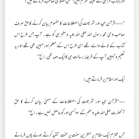
اور جناب فراہی کے خلیفہ محترم امین احسن اصلاحی صاحب فرماتے ہیں:
"----قرآن مجید اور شریعت کی اصطلاحات کا مفہوم بیان کرنے کا حق صرف
صاحب وحی محمد رسول اللہ صلی اللہ علیہ وسلم ہی کو ہے۔ آپ جس طرح اس
کتاب کے لانے والے تھے اسی طرح اس کے معلم اور مبین بھی تھے اور یہ
تعلیم و تبیین آپ کے فریضہ رسالت ہی کا ایک حصہ تھی۔الخ"
ایک اور مقام پر فرماتے ہیں:
---"قرآن مجید اور شریعت کی اصطلاحات کے معنی بیان کرنے کا حق
آنحضرت صلی اللہ علیہ وسلم کے سوا کسی اور کو حاصل نہیں ہے۔الخ"
آں محترم ایک مقام پر منکرین سنت پر سخت تنقید کرتے ہوئے یوں فرماتے