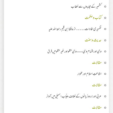
کشمیر کے مجاہدوں سے خطاب
کتاب وحکمت
تفسیری افادات۔۔۔۔۔ از حافظ ابن قیم رحمة اللہ علیہ
حدیث وسنت
وحی اور اقسام وحی-----وحی متلو اور غیر متلو میں فرق
مقالات
اشاعتِ اسلام اور تلوار
مقالات
عربی اور اردو زبانوں کے خلاف پنجاب اسمبلی میں آواز
مقالات