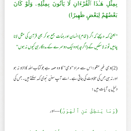
بِمِثْلِ هَـٰذَا ٱلْقُرْ‌ءَانِ لَا يَأْتُونَ بِمِثْلِهِۦ وَلَوْ كَانَ
بَعْضُهُمْ لِبَعْضٍ ظَهِيرً‌ا)
"یعنی کہہ دیجئے کہ اگر (تمام) انسان اور جنات جمع ہو کر بھی قرآن کی مثل لانا
چاہیں تو نہ لا سکیں گے (اگرچہ) وہ ایک دوسرے کے مددگار ہی کیوں نہ ہوں"
(2)وحی غیر متلو: اس سے مراد "وحی" کا وہ حصہ ہے جو کتاب اللہ کا جزو نہ ہو
اور نہ ہی جس کی تلاوت کی جاتی ہے۔ اسے آپ سنن نبوی کہہ سکتے ہیں۔ جس کی
دلیل یہ آیات ہیں:
---اور
(وَمَا يَنطِقُ عَنِ ٱلْهَوَىٰٓ)