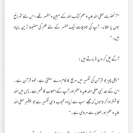
"آنحضرت صلی اللہ علیہ وسلم کتاب اللہ کے مبین و مفسر تھے، اس لئے شرائع
ہوں یا عقائد، آپ کی تاویلات ایک مفسر کے لئے علم کی مضبوط ترین بنیاد
ہیں۔"
آگے چل کر مزید فرماتے ہیں:
"پہلی چیز جو قرآن کی تفسیر میں مرجع کا کام دے سکتی ہے، خود قرآن ہے۔
اس کے بعد نبی صلی اللہ علیہ وسلم اور آپ کے اصحاب کا فہم ہے۔ پس میں اللہ
کا شکر ادا کرتا ہوں کہ مجھے سب سے زیادہ محبوب وہی تفسیر ہے جو پیغمبر صلی اللہ
علیہ وسلم اور صحابہ سے مروی ہے۔"