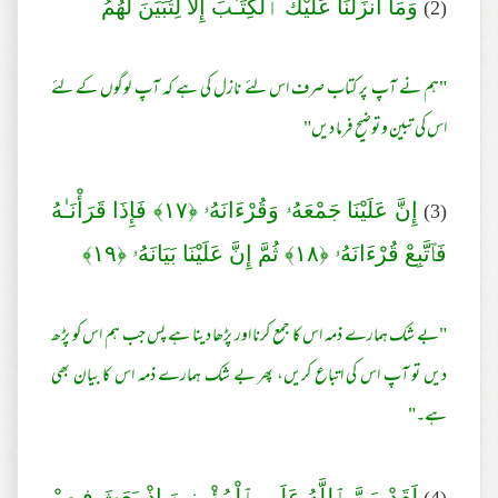
(2)
وَمَآ أَنزَلْنَا عَلَيْكَ ٱلْكِتَـٰبَ إِلَّا لِتُبَيِّنَ لَهُمُ
"ہم نے آپ پر کتاب صرف اس لئے نازل کی ہے کہ آپ لوگوں کے لئے
اس کی تبین و توضیح فرما دیں"
(3)
إِنَّ عَلَيْنَا جَمْعَهُۥ وَقُرْ‌ءَانَهُۥ ﴿١٧﴾ فَإِذَا قَرَ‌أْنَـٰهُ
فَٱتَّبِعْ قُرْ‌ءَانَهُۥ ﴿١٨﴾ ثُمَّ إِنَّ عَلَيْنَا بَيَانَهُۥ ﴿١٩﴾
"بے شک ہمارے ذمہ اس کا جمع کرنا اور پڑھا دینا ہے پس جب ہم اس کو پڑھ
دیں تو آپ اس کی اتباع کریں، پھر بے شک ہمارے ذمہ اس کا بیان بھی
ہے۔"
لَقَدْ مَنَّ ٱللَّهُ عَلَى ٱلْمُؤْمِنِينَ إِذْ بَعَثَ فِيهِمْ