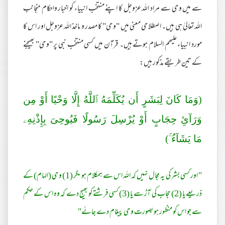
سے میں وحی سے مراد اللہ عزوجل کا اپنے منتخب انبیاء کو اخبار واحکام منجانب
اللہ تعالیٰ ہی ہیں۔ اصطلاحی معنی میں "وحی" کا مصدر و ماخذ اللہ عزوجل اور اس کا
مورد انبیاء علیھم السلام ہوتے ہیں۔ قرآن میں کسی منتخب نبی پر "وحی" بھیجنے
کے تین طریقے مذکور ہیں:
(وَمَا كَانَ لِبَشَرٍ‌ أَن يُكَلِّمَهُ ٱللَّهُ إِلَّا وَحْيًا أَوْ مِن
وَرَ‌آئِ حِجَابٍ أَوْ يُرْ‌سِلَ رَ‌سُولًا فَيُوحِىَ بِإِذْنِهِۦ
مَا يَشَآءُ ۚ)
" اور کسی بشر کی یہ مجال نہیں کہ اللہ اس سے ہمکلام ہو مگر (1) وحی (الہام) کے
ذریعے یا (2) حجاب کی آڑ سے یا (3) کسی فرشتے کو بھیج دے کہ وہ اس کے حکم
سے جو اس کو منظور ہو بصورت وحی پیغام دے جائے"