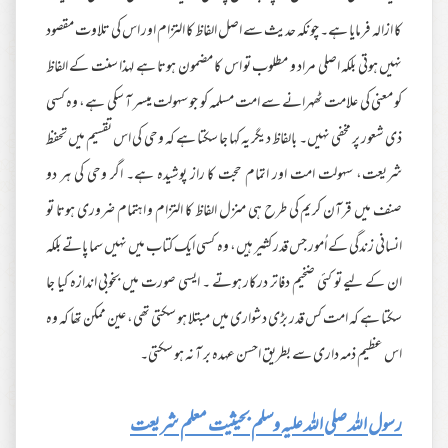
کا ازالہ فرمایا ہے۔ چونکہ حدیث سے اصل الفاظ کا التزام اور اس کی تلاوت مقصود
نہیں ہوتی بلکہ اصلی مراد و مطلوب تو اس کا مضمون ہوتا ہے لہذا سنت کے الفاظ
کو معنی کی علامت ٹھہرانے سے امت مسلمہ کو جو سہولت میسر آ سکی ہے، وہ کسی
ذی شعور پر مخفی نہیں۔ بالفاظ دیگر یہ کہا جا سکتا ہے کہ وحی کی اس تقسیم میں تحفظ
شریعت، سہولت امت اور اتمام حجت کا راز پوشیدہ ہے۔ اگر وحی کی ہر دو
صنف میں قرآن کریم کی طرح ہی منزل الفاظ کا التزام و اہتمام ضروری ہوتا تو
انسانی زندگی کے اُمور جس قدر کثیر ہیں، وہ کسی ایک کتاب میں نہیں سما پاتے بلکہ
ان کے لیے تو کئی ضخیم دفاتر درکار ہوتے ۔ ایسی صورت میں بخوبی اندازہ کیا جا
سکتا ہے کہ امت کس قدر بڑی دشواری میں مبتلا ہو سکتی تھی، عین ممکن تھا کہ وہ
اس عظیم ذمہ داری سے بطریق احسن عہدہ بر آ نہ ہو سکتی۔
رسول اللہ صلی اللہ علیہ وسلم بحیثیت معلم شریعت