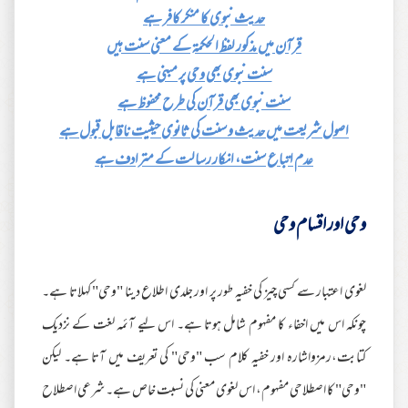
حدیث نبوی کا منکر کافر ہے
قرآن میں مذکور لفظ الحکمۃ کے معنی سنت ہیں
سنت نبوی بھی وحی پر مبنی ہے
سنت نبوی بھی قرآن کی طرح محفوظ ہے
اصول شریعت میں حدیث و سنت کی ثانوی حیثیت ناقابل قبول ہے
عدم اتباع سنت، انکار رسالت کے مترادف ہے
وحی اور اقسام وحی
لغوی اعتبار سے کسی چیز کی خفیہ طور پر اور جلدی اطلاع دینا "وحی" کہلاتا ہے۔
چونکہ اس میں اخفاء کا مفہوم شامل ہوتا ہے۔ اس لیے آئمہ لغت کے نزدیک
کتابت،رمزواشارہ اور خفیہ کلام سب "وحی" کی تعریف میں آتا ہے۔ لیکن
"وحی" کا اصطلاحی مفہوم، اس لغوی معنی کی نسبت خاص ہے۔ شرعی اصطلاح