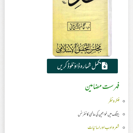
مکمل شمارہ ڈاؤنلوڈ کریں
فہرست مضامین
فکر ونظر
بیجنگ میں خواتین کی عالمی کانفرنس
شعر و ادب اور لسانیات