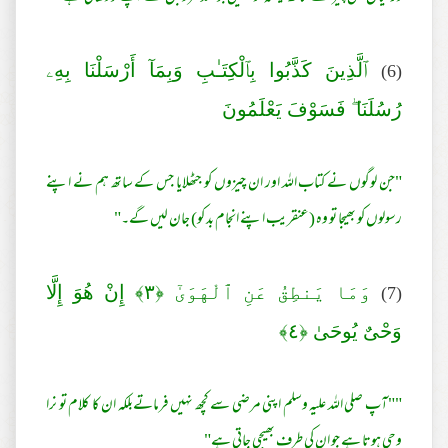
(6)
ٱلَّذِينَ كَذَّبُوا بِٱلْكِتَـٰبِ وَبِمَآ أَرْ‌سَلْنَا بِهِۦ
رُ‌سُلَنَا ۖ فَسَوْفَ يَعْلَمُونَ
"جن لوگوں نے کتاب اللہ اور ان چیزوں کو جٹھلایا جس کے ساتھ ہم نے اپنے
رسولوں کو بھیجا تو وہ (عنقریب اپنے انجام بد کو) جان لیں گے۔"
(7)
وَمَا يَنطِقُ عَنِ ٱلْهَوَىٰٓ ﴿٣﴾ إِنْ هُوَ إِلَّا
وَحْىٌ يُوحَىٰ ﴿٤﴾
""آپ صلی اللہ علیہ وسلم اپنی مرضی سے کچھ نہیں فرماتےبلکہ ان کا کلام تو نرا
وحی ہوتا ہے جو ان کی طرف بھیجی جاتی ہے"