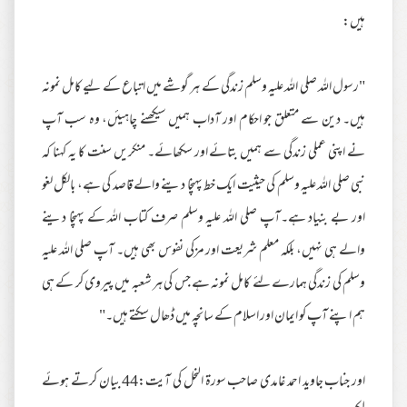
ہیں:
"رسول اللہ صلی اللہ علیہ وسلم زندگی کے ہر گوشے میں اتباع کے لیے کامل نمونہ
ہیں۔ دین سے متعلق جو احکام اور آداب ہمیں سیکھنے چاہیئں، وہ سب آپ
نے اپنی عملی زندگی سے ہمیں بتائے اور سکھائے۔ منکریں سنت کا یہ کہنا کہ
نبی صلی اللہ علیہ وسلم کی حیثیت ایک خط پہنچا دینے والے قاصد کی ہے، بالکل لغو
اور بے بنیاد ہے۔آپ صلی اللہ علیہ وسلم صرف کتاب اللہ کے پہنچا دینے
والے ہی نہیں، بلکہ معلم شریعت اور مزکی نفوس بھی ہیں۔ آپ صلی اللہ علیہ
وسلم کی زندگی ہمارے لئے کامل نمونہ ہے جس کی ہر شعبہ میں پیروی کر کے ہی
ہم اپنے آپ کو ایمان اور اسلام کے سانچہ میں ڈھال سکتے ہیں۔"
اور جناب جاوید احمد غامدی صاحب سورۃ النحل کی آیت:44 بیان کرتے ہوئے