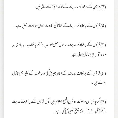
(3)قرآن کے برخلاف حدیث کے الفاظ اعجاز سے خالی ہیں۔
(4) قرآن کے برخلاف حدیث کے الفاظ کی تلاوت شامل عبادت نہیں ہے۔
(5) قرآن کے برخلاف حدیث، رسول صلی اللہ علیہ وسلم پر خواب و بیداری ہر
دو حالتوں میں نازل ہوئی ہے۔
(6) قرآن کے برخلاف حدیث کے الفاظ جبریلؑ کی وساطت کے بغیر بھی نازل
ہوئے ہیں۔
(7)اگرچہ قرآن و سنت دونوں افصح الکلام ہیں لیکن قرآن کے برخلاف حدیث
کے مثل لے آنے کا چیلنج نہیں کیا گیا ہے۔