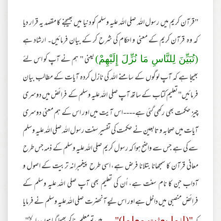
"قرآن کریم میں رسول اللہ صلی اللہ علیہ وسلم کو دنیا میں بھیجنے کا مقصد یہ قرار دیا
کہ وہ قرآن کریم کے معنی و احکام کی شرح کر کے بیان فرمائیں۔ ارشاد ہے
یعنی " ہم نے آپ کو اس لئے
(تُبَيِّنَ لِلنَّاسِ مَا نُزِّلَ إِلَيْهِمْ)
بھیجا ہے کہ آپ لوگوں کے سامنے اللہ کی نازل کردہ آیات کے مطالب بیان
فرمائیں" تعلیم کتاب کے ساتھ آپ صلی اللہ علیہ وسلم کے فرائض میں دوسری
چیز حکمت بھی رکھی گئی ہے---- اس آیت میں اور اس کے ہم معنی دوسری
آیات میں صحابہ و تابعین نے حکمت کی تفسیر سنت رسول اللہ صلی اللہ علیہ وسلم
سے کی ہے جس سے واضح ہوا کہ رسول کریم صلی اللہ علیہ وسلم کے ذمہ جس طرح
معانی قرآن کا سمجھانا بتلانا فرض ہے، اسی طرح پیغمبرانہ تربیت کے اصول و
آداب جن کا نام سنت ہے، اُن کی تعلیم بھی آپ صلی اللہ علیہ وسلم کے
فرائض منصبی میں داخل ہے اور اس لیے آنحضرت صلی اللہ علیہ وسلم نے فرمایا
"(إنما بعثت معلما)"