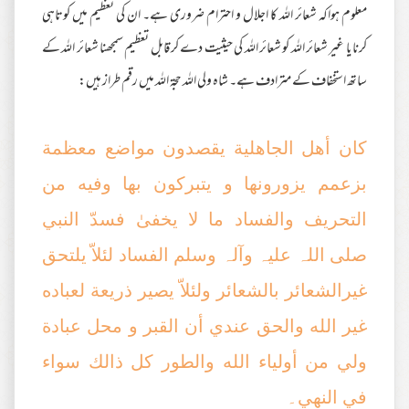
معلوم ہواکہ شعائر اللہ کا اجلال و احترام ضروری ہے۔ ان کی تعظیم میں کوتاہی
کرنا یا غیر شعائر اللہ کو شعائر اللہ کی حیثیت دے کر قابل تعظیم سمجھنا شعائر اللہ کے
ساتھ استخفاف کے مترادف ہے۔ شاہ ولی اللہ حجۃ اللہ میں رقم طراز ہیں:
کان أهل الجاھلیة یقصدون مواضع معظمة
بزعمم یزورونها و یتبرکون بھا وفیه من
التحریف والفساد ما لا یخفیٰ فسدّ النبي
صلی اللہ علیہ وآلہ وسلم الفساد لئلاّ یلتحق
غیرالشعائر بالشعائر ولئلاّ یصیر ذریعة لعباده
غیر الله والحق عندي أن القبر و محل عبادة
ولي من أولیاء الله والطور كل ذالك سواء
في النهي۔