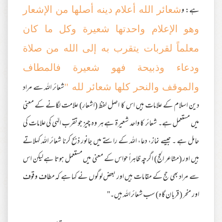
ہے: و
شعائر الله أعلام دينه أصلها من الإشعار
وهو الإعلام واحدتها شعيرة وكل ما كان
معلماً لقربات يتقرب به إلى الله من صلاة
ودعاء وذبيحة فهو شعيرة فالمطاف
شعائر اللہ سے مراد
والموقف والنحر كلها شعائر لله ''
دین اسلام کے علامات ہیں اس کا اصل لفظ (اشعار) علامت لگانے کے معنی
میں مستعمل ہے۔ شعائر کا واحد شعیرۃ ہے ہر وہ چیز جو تقرب الہٰی کی علامات کی
حامل ہے ۔ جیسے نماز، دعا، اللہ کے راستے میں جانور ذبح کرنا شعائر اللہ کہلاتے
ہیں اور (مشاعر الحج) اگرچہ ظاہراً حواس کے معنی میں مستعمل ہوتا ہے لیکن اس
سے مراد بھی حج کے مقامات ہیں اور بعض لوگوں نے کہا ہے کہ مطاف وقوف
اور منحر (قربان گاہ) سب شعائر اللہ ہیں۔''