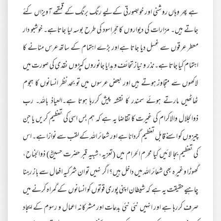
ہے پھر وہاں روشنی اور خوبصورتی کےلیے رنگ برنگ کے قمقمے آویزاں کئے
جاتے ہیں۔ مزارات کی دیواروں کاحجراسود کی طرح بوسہ لیا جاتاہے۔ خوشبو دار
معطر عرقوں سے غسل دیا جاتا ہے اور بڑے اہتمام کے ساتھ عرس منانے کا
اہتمام کیا جاتا ہے۔نذر و نیاز تحائف و ہدایا جانوروں کپڑوں نقدی کی صورت میں
لاکھوں سے متجاوز ہوتے ہیں اور بعض عرسوں میں تو بحد نظر انسانوں کا ہجوم
ٹھاٹھیں مارتے ہوئے سمندر کا نقشہ پیش کررہا ہوتا ہے۔العیاذ باللہ۔ رب
ذوالجلال والاکرام کی غیرت کا تقاضا یہ ہے کہ ہم بس اسی کی تعظیم کریں یا جن
چیزوں کو اسنے قابل تعظیم گردانا ہے اور شعائر اللہ کے لقب سے نوازا ہے۔ اس
کی تعظیم بجا لائیں کیا محرم الحرام میں (تعزیہ،شبیہ قبر حضرت حسینؓ) ذوالجناح،
گھوڑا وغیرہ بھی شعائر اللہ میں داخل ہیں؟ اگر نہیں تو ان شرکیہ افعال سے باز رہنا
چاہیے حقیقت یہ ہے کہ شیطان اپنی پوری قوتوں کو انسانوں کے گمراہ کرنے میں
صرف کررہا ہے اور انہیں نئی نئی بدعات اور مشرکانہ اعمال و رسوم کے ایجاد