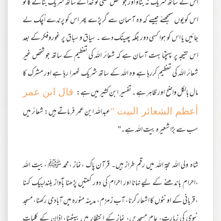
اس کے ساتھ شریک نہ بناؤ اور جو شخص کسی کو خدا کے ساتھ شریک بنائے گا تو
اس کو یوں سمجھئے جیسے کہ وہ آسمان سے گر پڑے پھر اس کو پرندے اُچک لے
جائیں یا اس کو ہوا کسی دور جگہ پھینک دے ۔ سیاق و سباق پر غوروفکر کے بعد
اس نتیجہ پر پہنچنا بہت آسان ہے کہ شعائر اللہ کی تعظیم کے ساتھ جو شخص غیر
شعائر اللہ کی تعظیم کررہا ہے وہ اللہ کے ساتھ شریک ٹھہرا رہا ہے اور مشرک کا
مال بالکل واضح اور ظاہر ہے ۔ تفسیر ابن کثیر میں ہے:
قال ابن عمر
عبداللہ ابن عمر فرماتے ہیں: شعائر میں
أعظم الشعائر البیت ''
سب سے بڑا شعیرہ بیت اللہ ہے۔''
شاہ ولی اللہ حجۃ اللہ میں رقم طراز ہیں۔ قرآن پاک ،نماز ،محمد ﷺ ،بیت اللہ
،احرام باندھنے کے لیےنہانا اور احرام کی دور کعتیں پڑھنا بآواز بلندلبیک کہنا
،قربانی کے اونٹوں کا اشعار کرنا، آب زمزم، مدینہ منورہ میں آبادی رکھنا، مسجد
نبوی کی زیارت، عام مسجدیں، نماز کے انتظار میں بیٹھنا، اذان کے کلمات