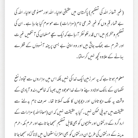
(غیر شعائر اللہ کی تعظیم) پاکستان میں حقیقی اولیاء اللہ اور مصنوعی اولیاء اللہ کی
بے شمار قبروں کو غیر شرعی نام (مزارات) سے موسوم کیا جارہا ہے۔ ان کی
تعظیم و تکریم میں اس قدر غلو نظر آرہا ہےکہ ایک سچے مسلمان کی آنکھیں غیرت
اور شرم سے جھک جاتی ہیں اور وہ اپنی بے بسی پر چند آنسوؤں کے قطرے
بہانے کے علاوہ کچھ نہیں کرسکتا۔
معلوم ہوتا ہے کہ یہ سرزمین ایک خدا کی نہیں بلکہ اس میں ہزاروں سے تجاوز نفع
نقصان کے مالک اولاد دینے والے خدا موجود ہیں جیسا کہ خالص ہندو آبادی کے
وقت یہ ملک دیوتاؤں اور دیویوں کا ملک کہلاتا تھا۔ صرف نام بدلنے سے
حقیقت میں تبدیلی ممکن نہیں۔ کیا یہ حقیقت نہیں کہ ان (معاذ اللہ) مزارات کے
ارد گرد کے درختوں اور مکڑیوں کو بھی قابل تعظیم سمجھا جاتاہے اور حرم مکہ،حرم
مدینہ کے درختوں کی طرح ان درختوں کو بھی احتراماً استعمال میں لانا گناہ سمجھا جاتا