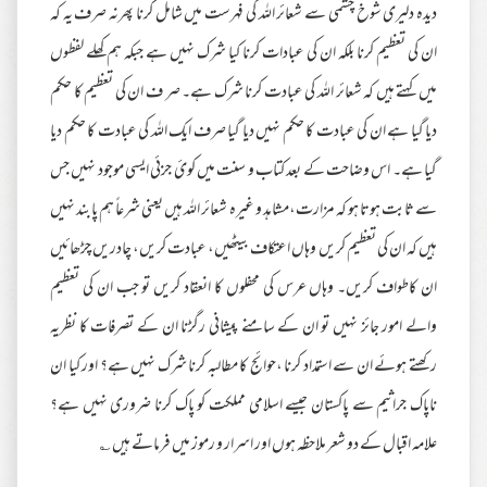
دیدہ دلیری شوخ چشمی سے شعائر اللہ کی فہرست میں شامل کرنا پھرنہ صرف یہ کہ
ان کی تعظیم کرنا بلکہ ان کی عبادات کرنا کیا شرک نہیں ہے جبکہ ہم کھلے لفظوں
میں کہتے ہیں کہ شعائر اللہ کی عبادت کرنا شرک ہے۔ صر ف ان کی تعظیم کا حکم
دیا گیا ہے ان کی عبادت کا حکم نہیں دیا گیا صرف ایک اللہ کی عبادت کا حکم دیا
گیا ہے۔ اس وضاحت کے بعد کتاب و سنت میں کوئ جزئی ایسی موجود نہیں جس
سے ثابت ہوتا ہو کہ مزارت،مشاہد و غیرہ شعائر اللہ ہیں یعنی شرعاً ہم پابند نہیں
ہیں کہ ان کی تعظیم کریں وہاں اعتکاف بیٹھیں، عبادت کریں، چادریں چڑھائیں
ان کاطواف کریں۔ وہاں عرس کی محفلوں کا انعقاد کریں تو جب ان کی تعظیم
والے امور جائز نہیں تو ان کے سامنے پیشانی رگڑنا ان کے تصرفات کا نظریہ
رکھتے ہوئے ان سے استمداد کرنا ،حوائج کا مطالبہ کرنا شرک نہیں ہے؟ اور کیا ان
ناپاک جراثیم سے پاکستان جیسے اسلامی مملکت کو پاک کرنا ضروری نہیں ہے؟
علامہ اقبال کے دو شعر ملاحظہ ہوں اور اسرار و رموز میں فرماتے ہیں ؎