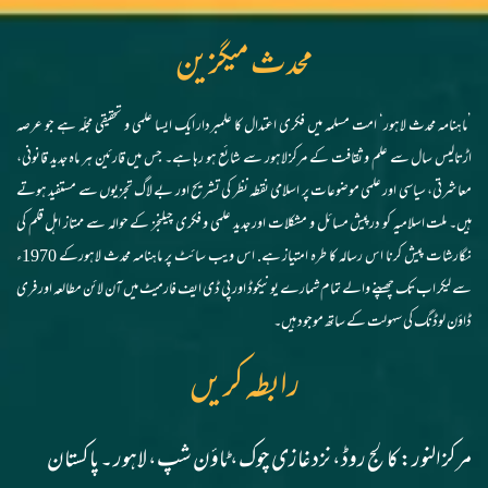
محدث میگزین
’ماہنامہ محدث لاہور‘ امت مسلمہ میں فکری اعتدال کا علمبردار ایک ایسا علمی و تحقیقی مجلّہ ہے جو عرصہ
اڑتالیس سال سے علم و ثقافت کے مرکز لاہور سے شائع ہو رہا ہے۔ جس میں قارئین ہر ماہ جدید قانونی،
معاشرتی، سیاسی اور علمی موضوعات پر اسلامی نقطہ نظر کی تشریح اور بے لاگ تجزیوں سے مستفید ہوتے
ہیں۔ ملت اسلامیہ کو درپیش مسائل و مشکلات اور جدید علمی و فکری چیلنجز کے حوالہ سے ممتاز اہل قلم کی
نگارشات پیش کرنا اس رسالہ کا طرہ امتیاز ہے. اس ویب سائٹ پر ماہنامہ محدث لاہورکے 1970ء
سے لیکر اب تک چھپنے والے تمام شمارے یونیکوڈ اور پی ڈی ایف فارمیٹ میں آن لائن مطالعہ اور فری
ڈاؤن لوڈنگ کی سہولت کے ساتھ موجود ہیں۔
رابطہ کریں
مرکز النور: کالج روڈ، نزد غازی چوک، ٹاؤن شپ، لاہور ۔ پاکستان