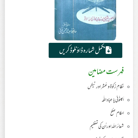
مکمل شمارہ ڈاؤنلوڈ کریں
فہرست مضامین
نظامِ زکوٰۃ و عُشر اور ٹیکس
اَعِینُونی یَا عِبَاد اللّٰہ
احکام ِ صُلح
شعائر اللہ اور اُن کی تعظیم