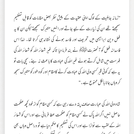
''زمانہ جاہلیت کے لوگ اپنی عقیدت کے پیش نظر بعض مقامات کو قابل تعظیم
سمجھتے تھے ان کی زیارت کےلیے جاتے اور انہیں متبرک سمجھتے لیکن ان کا یہ
فعل دین ابراہیمی میں تحریف اور فاسد ہونے کی نشاندہی کرتا تھا۔ لہٰذا اس
فاسدانہ فعل کو آنحضرتﷺ نے بند فرما دیا تاکہ غیر شعائر اللہ کو شعائر اللہ کی
فہرست میں شامل کرتے ہوئے غیر اللہ کی عبادت کا باعث نہ بنے۔سچی بات تو
یہ ہے کہ کوئی قبر کسی ولی اللہ کی عبادت کرنے کامقام اور کوہ طور کو متبرک سمجھ
کر وہاں جانا بالکل ممنوع ہے۔''
شاہ ولی اللہ کی عبارت صاف پتہ دے رہی ہے کہ کسی مقام کو از خود کچھ عظمت
حاصل نہیں اگر اللہ پاک نے کسی مقام کو عظمت عطا فرمائی ہے اور اس کو شعائر
اللہ کے لقب سے نوازا ہے اور اس کی تعظیم کا حکم دیاہے تو دراصل وہاں بھی