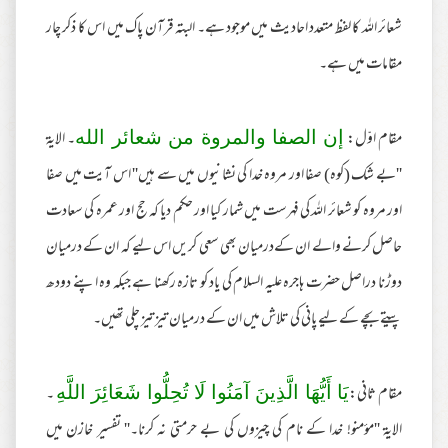
شعائر اللہ کا لفظ متعدد احادیث میں موجود ہے۔ البتہ قرآن پاک میں اس کا ذکر چار
مقامات میں ہے۔
مقام اوّل:
۔ الایۃ
إن الصفا والمروة من شعائر الله
''بے شک (کوہ) صفا اور مروہ خدا کی نشانیوں میں سے ہیں'' اس آیت میں صفا
اور مروہ کو شعائر اللہ کی فہرست میں شمار کیا اور حکم دیا کہ حج اور عمرہ کی سعادت
حاصل کرنے والے ان کےدرمیان بھی سعی کریں اس لیے کہ ان کے درمیان
دوڑنا دراصل حضرت ہاجرہ علیہ السلام کی یاد کو تازہ رکھنا ہے جبکہ وہ اپنے دودھ
پیتے بچے کے لیے پانی کی تلاش میں ان کے درمیان تیز تیز چلی تھیں۔
مقام ثانی:
۔
يَا أَيُّهَا الَّذِينَ آمَنُوا لَا تُحِلُّوا شَعَائِرَ اللَّهِ
الایۃ ''مؤمنو! خدا کے نام کی چیزوں کی بے حرمتی نہ کرنا۔'' تفسیر خازن میں