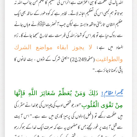
اللہ پاک کی عظمت کا ہی اعتراف ہے اگراس کی تعظیم کا حکم من جانب اللہ نہ
ہوتا تو ہم کبھی اس کی تعظیم بجانہ لاتے۔ ظاہر ہے کہ کوہ طور کے ساتھ بھی ایک
عظیم الشان تاریخی واقعہ وابستہ ہے لیکن جب آنحضرتﷺ نے وہاں جانے
سے روک دیا ہے تو پھر اس کو شعائر اللہ کی فہرست سے خارج سمجھا جائے گا۔زاد
المعاد میں ہے:
لا یجوز ابقاء مواضع الشرك
(صفحہ249ج2) ''یعنی شرک کے اڈوں ، بت خانوں کا
والطواغیت
باقی رکھنا ناجائز ہے۔''
تیسرا مقام:
ذَلِكَ وَمَنْ يُعَظِّمْ شَعَائِرَ اللَّهِ فَإِنَّهَا
''اور جو شخص ادب کی چیزوں کی جوخدا نے مقرر کی
مِنْ تَقْوَى الْقُلُوبِ
ہیں عظمت رکھے تو (فعل) دلوں کی پرہیز گاری میں سے ہے۔'' اس آیت
سےقبل آیت پر غور کیجئے جس کا مضمون یہ ہے کہ صرف ایک خدا کے ہوکر رہو