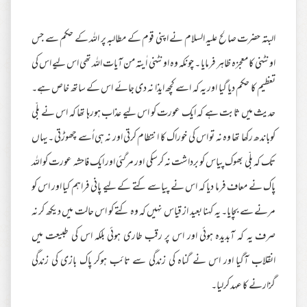
البتہ حضرت صالح علیہ السلام نے اپنی قوم کے مطالبہ پر اللہ کے حکم سے جس
اونٹنی کا معجزہ ظاہر فرمایا ۔ چونکہ وہ اونٹنی اٰیتہ من آیات اللہ تھی اس لیے اس کی
تعظیم کا حکم دیا گیا اور یہ کہ اسے کچھ ایذا نہ دی جائے اس کے ساتھ خاص ہے۔
حدیث میں ثابت ہے کہ ایک عورت کو اس لیے عذاب ہورہا تھا کہ اس نے بلّی
کوباندھ رکھا تھا وہ نہ تو اس کی خوراک کا انتطام کرتی اور نہ ہی اُسے چھوڑتی ۔یہاں
تک کہ بلّی بھوک پیاس کو برداشت نہ کرسکی اور مرگئی اور ایک فاحشہ عورت کو اللہ
پاک نے معاف فرما دیا کہ اس نے پیاسے کتے کے لیے پانی فراہم کیا اور اس کو
مرنے سے بچایا۔ یہ کہنا بعید از قیاس نہیں کہ وہ کتے کو اس حالت میں دیکھ کر نہ
صرف یہ کہ آبدیدہ ہوئی اور اس پر رقب طاری ہوئی بلکہ اس کی طبیعت میں
انقلاب آگیا اور اس نے گناہ کی زندگی سے تائب ہوکر پاک بازی کی زندگی
گزارنے کا عہد کرلیا۔