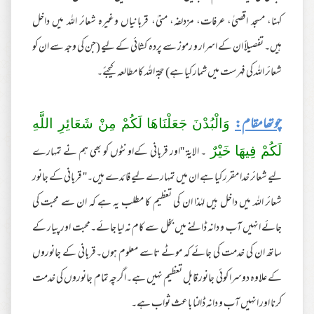
کہنا، مسجد اقصیٰ، عرفات، مزدلفہ، منیٰ، قربانیاں وغیرہ شعائر اللہ میں داخل
ہیں۔ تفصیلاً ان کے اسرار و رموز سے پردہ کشائی کے لیے (جن کی وجہ سے ان کو
شعائر اللہ کی فہرست میں شمار کیا ہے) حجۃ اللہ کا مطالعہ کیجئے۔
چوتھامقام:
وَالْبُدْنَ جَعَلْنَاهَا لَكُمْ مِنْ شَعَائِرِ اللَّهِ
۔ الایۃ ''اور قربانی کےاونٹوں کو بھی ہم نے تمہارے
لَكُمْ فِيهَا خَيْرٌ
لیے شعائر خدا مقرر کیا ہے ان میں تمہارے لیے فائدے ہیں۔'' قربانی کے جانور
شعائر اللہ میں داخل ہیں لہٰذا ان کی تعظیم کا مطلب یہ ہے کہ ان سے محبت کی
جائے انہیں آب و دانہ ڈالنے میں بخل سے کام نہ لیا جائے۔محبت اور پیار کے
ساتھ ان کی خدمت کی جائے کہ موٹے تاسے معلوم ہوں۔قربانی کے جانوروں
کے علاوہ دوسرا کوئی جانور قابل تعظیم نہیں ہے۔اگرچہ تمام جانوروں کی خدمت
کرنا اور انہیں آب و دانہ ڈالنا باعث ثواب ہے۔