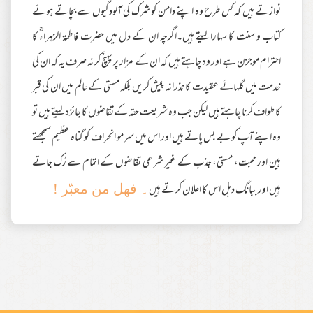
نوازتے ہیں کہ کس طرح وہ اپنے دامن کو شرک کی آلودگیوں سے بچاتے ہوئے
کتاب و سنت کا سہارا لیتے ہیں۔اگرچہ ان کے دل میں حضرت فاطمۃ الزہراءؓ کا
احترام موجزن ہے اور وہ چاہتے ہیں کہ ان کے مزار پر پہنچ کر نہ صرف یہ کہ ان کی
خدمت میں گلہائے عقیدت کا نذرانہ پیش کریں بلکہ مستی کے عالم میں ان کی قبر
کا طواف کرنا چاہتے ہیں لیکن جب وہ شریعت حقہ کےتقاضوں کا جائزہ لیتے ہیں تو
وہ اپنے آپ کو بے بس پاتے ہیں اور اس میں سرمو انحراف کو گناہ عظیم سمجھتے
ہین اور محبت، مستی، جذب کے غیر شرعی تقاضوں کے اتمام سے رُک جاتے
ہیں اور ببانگ دہل اس کا اعلان کرتے ہیں
۔ فھل من معبّر !