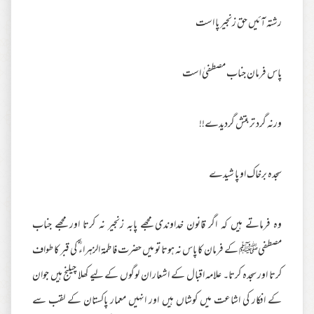
رشتہ آئیں حق زنجیر پا است
پاس فرمان جناب مصطفیٰ است
ورنہ گرد تربتش گردیدے!!
سجدہ برخاک او پا شیدے
وہ فرماتے ہیں کہ اگر قانون خداوندی مجھے پابہ زنجیر نہ کرتا اور مجھے جناب
مصطفیﷺ کے فرمان کا پاس نہ ہوتا تو میں حضرت فاطمۃ الزہراء ؓ کی قبر کا طواف
کرتا اور سجدہ کرتا۔ علامہ اقبال کے اشعار ان لوگوں کے لیے کھلا چیلنج ہیں جوان
کے افکار کی اشاعت میں کوشاں ہیں اور انہیں معمار پاکستان کے لقب سے