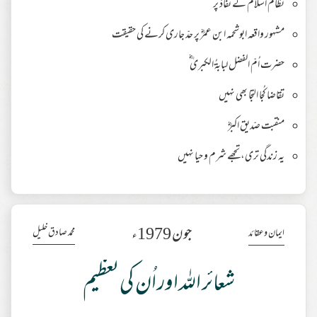
نظام اسلام کے نفاذ پر
مشہور واقعہ ابوشحمہ ابن عمرؓ پر حدّ جاری کرنے کی حقیقت
حضرت اُمّ الفضل لبابۃُ الکبریٰ ؓ
تقاضا کُجا التجا بھی نہیں
منقبت صّدیق اکبرؓ
یہ زندگی تری، تجھے شرم و حیا نہیں
جون 1979ء
محمد صادق خلیل
ایمان وعقائد
شعائر اللہ اور اُن کی تعظیم