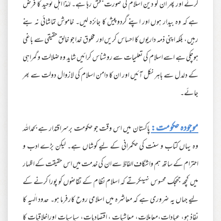
کرنے اور پھر ان کو دین اسلام کی صورت بخش رہا ہے۔ لہٰذا اہل توحید کا فرض
ہے کہ وہ بیدار ہوں اور اپنے گردوپیش کا جائزہ لیں۔ خاموش تماشائی نہ بنے
رہیں، بلکہ اپنی ذمہ داریوں کا احساس کریں اور مخلوق خدا جو خالق حقیقی سے باغی
ہوچکی ہے اسے اسلام کی تعلیمات سے روشناس کرائیں شاید وہ ضلالت و گمراہی
کے دلدل سے باہر نکل آئیں اور ان کا دامن اسلام کی لازوال دولت سے بھر
جائے۔
موجودہ حکومت:
پاکستان میں اس وقت جو حکومت برسراقتدار ہے بحمداللہ
وہ یہاں کتاب و سنت کی حکمرانی کے لیے کوشاں ہے۔ لیکن بڑے ادب و
احترام کے ساتھ ہم واشگاف الفاظ سے ان کی خدمت میں اس حقیقت کے اظہار
میں کچھ جھجک محسوس نہیںکرتے کہ اسلام نظام کے تقاضوں کو پورا کرنے کے
لیے جہاں یہ ضروری ہے کہ معاشرہ میں اسلامی روح کارفرما ہو۔ حدود الٰہیہ کا
نفاذ ہو، عبادات،معاملات، معاشیات ، اقتصادیات، سیاسیات اوراخلاقیات کا