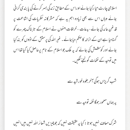
اسلامی چارٹ تیا رکیا جائے اوراس کے مطابق زندگی بسر کرنے کی پابندی کرائی
جائے وہاں اس سے بھی زیادہ اہم یہ ہے کہ مشرکانہ نظریات کی اشاعت پر
قدغن عائد کی جائے، بدعات ، خرافات جنہوں نے اسلام کے تابناک چہرے کو
گہنا دیا ہے ان کے ازالہ کا حکم دیا جائے۔ غیر اللہ کی پرستش کے اڈوں کو بند کیا
جائے اور کوشش کی جائے کہ یہ ملک جو اسلام کے نام پرحاصل کیا گیاتھا اس
میں توحید کے نغمات گونجنے لگیں۔
شب گریزاں ہوگی آخر جلوہ خورشید سے
یہ جہاں معمور ہوگا نغمہ توحید سے
شرک معاف نہیں ہوتا : کیا یہ حقیقت نہیں کہ جو چیزیں شعائر اللہ نہیں ہیں انہیں