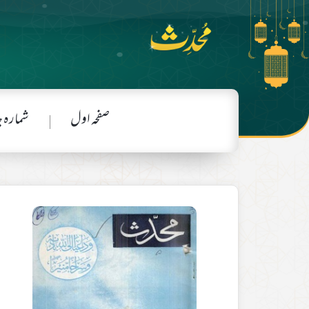
صفحہ اول
شمارہ 