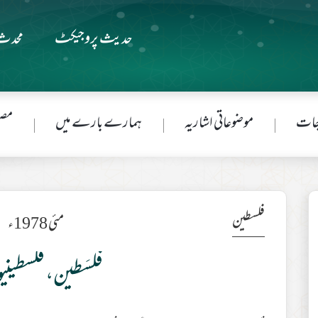
حدیث پروجیکٹ
محدث 
جات
موضوعاتی اشاریہ
ہمارے بارے میں
مصن
فلسطین
مئی 1978ء
فلَسَطین، فلسطین