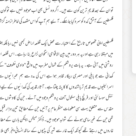
مضمون کے آغاز میں ہم یہی بحث کرنا چاہتے ہیں کہ فلسطین کے قدیم ترین باشندے ک
تو ان کے بعد قدیم ترین کون سے ہیں۔ اگر وہ نسل بھی اب موجود نہیں ہے تو کون 
فلسطین کے آتش کدہ کو سرد کیا جاسکے۔ آئیے ہم آپ کو اس مقصد کی خاطر ازمنہ گزش
فلسطین اپنی مخصوص تاریخ کے اعتبار سے محض ایک قطعہ اراض کبھی نہیں رہا بلکہ 
میں مبتلا رہی ہے او ریہ ہر دور میں بین الاقوامی استخوان نزاع بنا رہا ہے۔ اس 
روشنی میں آئی ہے۔ یہ بات یروشلم کے شمال مغرب میں واقع ''وادی نطوف'' کے وس
کھدائی سے جو بابلی اور مصری ریکار ظاہر ہوا ہے اس کی مدد سے ہم عبرانیوں س
مقدس سے متعلق بہت سی معلومات منظر عام پر آئیں جن کےمطابق تین ہزار قبل مسیح
تھی جن کے غیرسامی ہونے کے شواہد موجود ہیں۔ ڈاکٹر میکس بینکن ہارن کے مطابق 
غاروں میں رہتے تھے کیونکہ ایک غار سے شیر کی ہڈیوں کے ساتھ انسانی پنجر بھی