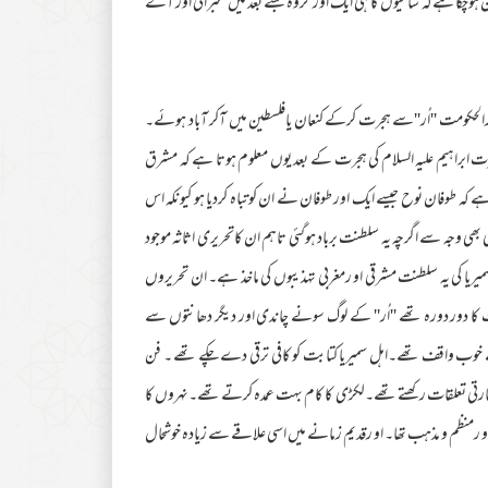
 ہوچکا ہےکہ سامیوں کا ہی ایک اور گروہ جسے بعد میں عبرانی اور آگے
رالحکومت ''اُر''سے ہجرت کرکے کنعان یافلسطین میں آکر آباد ہوئے۔
ضرت ابراہیم علیہ السلام کی ہجرت کے بعد یوں معلوم ہوتا ہے کہ مشرق
کہ طوفان نوح جیسے ایک اور طوفان نے ان کوتباہ کردیا ہو کیونکہ اس
 وجہ سے اگرچہ یہ سلطنت برباد ہوگئی تاہم ان کاتحریری اثاثہ موجود
ہ سمیریا کی یہ سلطنت مشرقی او رمغربی تہذیبوں کی ماخذ ہے۔ ان تحریروں
ا دور دورہ تھے ''اُر'' کے لوگ سونے چاندی اور دیگر دھانتوں سے
 خوب واقف تھے۔اہل سمیریا کتابت کو کافی ترقی دے چکے تھے ۔ فن
ارتی تعلقات رکھتے تھے۔لکڑی کا کام بہت عمدہ کرتے تھے۔نہروں کا
 او رمنظم و مذہب تھا۔ او رقدیم زمانے میں اسی علاقے سے زیادہ خوشحال