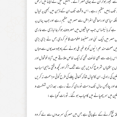
 مجبور ہوکر ان کے بھائی مصر آئے۔ جنہیں نیل کے ڈیلٹا میں ارض
دیوں تک یہیں مقیم رہے۔ اس وقت تک ان کےذہن میں کبھی یہ خیال
ا۔ بلکہ سیاسی او رمعاشی اغراض سے مصر میں مقیم رہے اور جب یہاں یہ
وں ہے کہ ہائیکساس جب عیاشیوں میں مصروف ہوکر جانبازی سے عاری
مصر میں ایک نئی اور مضبوط حکومت قائم کردی جس نے بڑی بڑی
 صحت مند عبرانیوں کو جو غیر ملی ہونے کے باوجود صدیوں سے وہاں
کومت اس بات سے بھی خائف تھی کہ ایک خاص علاقے میں آباد خوشحال اور
یوں پر سختیاں شروع کردیں جن سے تنگ آکر اور کچھ وقتی مذہبی اسباب
ی راہ لی۔ ان کا خیال تھاکہ کنعانی پہلے کی طرح کوئی مزاحمت نہ کریں
 بیٹھے اور چالیس سال تک دست نوردی کرتے رہے۔ بعدازاں شکست و
ں فلسطین میں سرچھپانے میں کامیاب ہوگئے۔ تورات گویا ہے:
 علاقہ فتح کرنےکے لیےباقی ہے جس میں مصر کی سرحدوں سے لے کر وہ