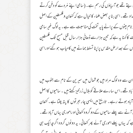
 جلا دیتے تھے جو آریاؤں کی رسم ہے۔ (سامی اپنے مُردے کو دفن کرتے
اد تھے۔ اسی بنا پر بعض علماء کا خیال ہے کہ کنعان و فلسطین کے اصل
ام ہیٹوں کے پرانے پایہ تخت کی مناسبت سے ہے۔ یہ لوگ غیر سامی
ت کا کہنا یہ ہےکہ تین ہزارسے ڈھائی ہزار سال قبل مسیح تک فلسطین
ئیوں کے بعد ارض مقدس پراپنا تسلط جمانے میں کامیاب ہوگئے اور اسی
ن سے وہ لوگ مراد ہیں جو شمال میں سیرین کے نام سے جنوب میں
اد تھے۔اس سارے علاقے کو ہلال زرخیز کہتے ہیں ۔ سامیوں کا اصل
د ہوتے رہے۔ تاریخ میں ایسی چار ہجرتوں کا پتہ چلتا ہے۔ کنعان
 آنے سے پہلے سامیوں کےدو گروہ کنعانی او راموری یہاں آباد تھے۔
 کہ یہاں پہلے اموری آئے پھر کنعانی۔ یہ دونوں گروہ اگرچہ ایک ہی