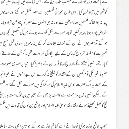
کے باعث وزیرخوراک کے منصب تک پہنچ گئے۔ اس زمانے میں ایک عالمگیر قحط سے
گوشن میں آباد کردیاگیا۔ اس طرح عبرانی فلسطین سے مصر متنقل ہوگئے اور ص
پیدانہ ہوا تھا کہ فلسطین ہماراوطن ہے اور نہ ہی انہوں نےمصر کواپناوطن قرار دی
اغراض پورا ہونا بند ہوگئیں تو پھر مصر سےنکل کھڑے ہوئے جس کی تفصیل کچھ ی
ہوگئے تو مصریوں نے ان کے خلاف بغاوت کرکے پندرہویں صدی قبل مسیح میں 
تعمیرات کا سلسلہ شروع کیا جس کے لیے بیگار کی ضرورت تھی۔ گوشن کے علاقے میں
آباد تھے انہیں کھٹکنے لگے اور بیگار کا قُرعہ ان کے نام پڑ گیا۔ نیز یہ مصری ح
مضبوط غیر ملکی قوم کہیں ان کے اقتدار کو چیلنج نہ کردے اس لیے انہوں نے عبران
کے تحت یہ لوگ حضرت موسیٰ علیہ السلام کی سرکردگی میں مصر سے نکل گئے اور فلسطین ک
گے۔ لیکن انہیں شدیدمزاحمت سے واسطہ پڑا جس کے نتیجہ میں یہ لوگ ہمت ہار
فتح کاکھیل کھیلتے ہوئے رفتہ رفتہ موسیٰ علیہ السلام اور یوشع بن نون کی قیادت می
''جب یوشع بوڑھا ہوگیا تو خدا نے اسے کہا تم بوڑھے ہوگئے ہو لیکن ابھی بہت سا