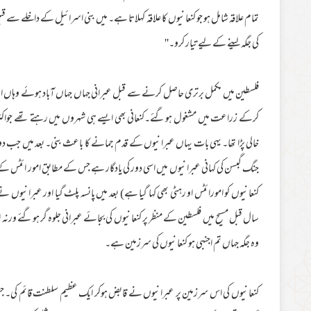
تمام علاقہ شامل ہو جو کنعانیوں کا علاقہ کہلاتا ہے۔ میں بنی اسرائیل کے داخلے سے ق
کی جگہ لینے کے لیے تیار کرو۔''
فلسطین میں مکمل برتری حاصل کرنے سے قبل عبرانی جہاں جہاں آباد ہوئے وہاں انہوں
کرکے زراعت میں مشغول ہوگئے۔کنعانی بھی ایسے ہی شہروں میں رہتے تھے جواکثر مید
خالی پڑا تھا۔ یہی بات یہاں عبرانیوں کے قدم جمانے کا باعث بنی۔ بعد میں جب د
جنگ گبسن کی کہانی عبرانیوں میں اسی دور کی یادگار ہے جس کے مطابق امور ائٹس کے 
کنعانیوں کو امورائٹس او رہٹی بھی کہا گیا ہے) بعد میں پانسہ پلٹ گیا اور عبرانیوں نے
سال قبل مسیح میں فلسطین کے منظر پر کنعانیوں کی بجائے عبرانی جلوہ گر ہوگئے ورنہ 
وہ جگہ جہاں تم اجنبی ہو کنعانیوں کی سرزمین ہے۔
کنعانیوں کی اس سرزمین پر عبرانیوں نے قابض ہوکر ایک عظیم سلطنت قائم کی۔ جس