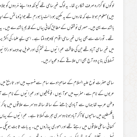
لوگوں کا گزارہ صرف شکار پر تھا۔ یہ لوگ غیرسامی تھے کیونکہ وہ اپنے مُردوں کو
ہیں) معلوم ہوتا ہے کہ غاروں کے یہ مکین ہورائٹ یا ہورم تھے جو ابڈومائٹس کے اجد
باشندے یہی ہیں۔ مصری نوشتوں کے مطابق کھانی یہاں کے قدیم باشندے ہیں۔ یہ ن
تھے۔ تورات سےبھی یہاں غیرسامی اقوام کاوجود ملتا ہے۔ اسی لیے علماء کی اکثری
میں غیر سامی آباد تھے جن کی طاقت عبرانیوں نے ختم کی اور طویل جدوجہد او رلڑا
تسلط کی بنا پر وہ آج بھی اس علاقے کے دعویدار ہیں۔
سامی حضرت نوح علیہ السلام کے صاحبزادے سام سےمنسوب ہیں اور تاریخ میں ا
عربوں کے نام سے، مغرب میں موآبیوں ، فونیشیوں اور عبرانیوں کے نام سے آب
وطن عرب تھا جہاں سے آبادی بڑھنے کے ساتھ ساتھ دوسرے علاقوں میں جاکر آبا
یافلسطین میں سامیوں کاآکر آباد ہونا دوسری ہجرت کہلاتا ہے۔ عبرانیوں کے یہاں
کنعانی ساحلی علاقوں میں رہتے تھے اور اموری پہاڑوں میں۔ یہ بات ثابت ہوچکی ہے