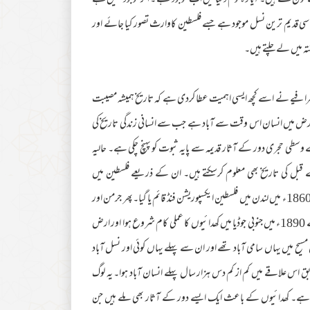
ون سے ہیں۔ آیا وہ قوم دنیا میں اب موجود ہے ۔ اگر موجود نہیں ہے
سی قدیم ترین نسل موجود ہے جسے فلسطین کاوارث تصور کیا جائے اور
تہ میں لے چلتے ہیں۔
جغرافیے نے اسے کچھ ایسی اہمیت عطا کردی ہے کہ تاریخ ہمیشہ مصیبت
قطعہ ارض میں انسان اس وقت سے آباد ہے جب سے انسانی زندگی تاریخ کی
طی حجری دور کے آثار قدیمہ سے پایہ ثبوت کو پہنچ چکی ہے۔ حالیہ
ے قبل کی تاریخ بھی معلوم کرسکتے ہیں۔ ان کے ذریعے فلسطین میں
اسرائیلیوں سے قدیم تر باشندوں کا کا پتہ چلتا ہے۔ آثار قدیمہ کی کھدائیوں کے لیے 1860ء میں لندن میں فلسطین ایکسپوریشن فنڈ قائم یا گیا۔پھر جرمن اور
ئنٹل سوسائٹی اور فرنچ بابلی سکول آف یروشلم وجود میں آئے۔ جن کی کاوشوں سے 1890ء میں جنوبی جوڈیا میں کھدائیوں کا عملی کام شروع ہوا اور ارض
 میں یہاں سامی آباد تھے اور ان سے پہلے یہاں کوئی اور نسل آباد
اس علاقے میں کم از کم دس ہزار سال پہلے انسان آباد ہوا۔ یہ لوگ
 ملا ہے۔ کھدائیوں کے باعث ایک ایسے دور کے آثار بھی ملے ہیں جن