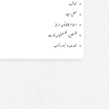
تعاقب
محفلِ میلاد
اسلام کا قانُون سرقہ
فلَسَطین، فلسطینیوں کا ہے
تعارف و تبصرہ کتب