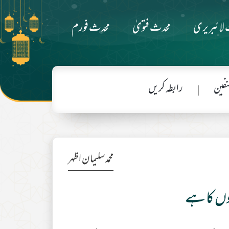
لائبریری
محدث فتویٰ
محدث فورم
فین
رابطہ کریں
محمد سلیمان اظہر
یوں کا ہے