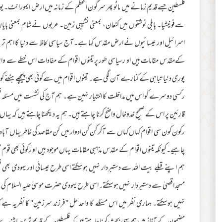
فلسطین جسے قدیم زمانے میں ماٹو پھر سرگون اعظم کے زمانہ میں ارض ایمورائٹ۔ یون
سےفونیشیا۔ بابلی نوشتوں میں کنعان، بمعنی نشیبی زمین۔ عربوں نےشام بمعنی 
اسرائیل اور عیسائیوں نے ارض مقدس کہا ہے۔ آج سیاسی لحاظ سے دنیا کا اہم ترین
کےمقدس مقامات ہیں او رسیاسی طور پر تینوں اقوام کے مفادات اس خطے سے واب
پوری دنیا تباہی کے کنارے آن لگی ہے۔ تینوں اقوام میں سےکوئی بھی پیچھے ہٹنے کو
رکسی دوسرے کو اس میں مداخلت کا اختیار نہین ہے۔ ہم آج کی نشست میں مسئلہ فلس
قارئین پر اس کے صحیح خدوخال واضح کرنا چاہتے ہیں۔ ہم یہ دیکھنا چاہتے ہیں کہ ی
رکون کون سی اقوام کہاں کہاں سے آکر کن کن ادوار میں کن مقاصد کی خاطر یہاں آبا
چاہیے۔کیونکہ تینوں اقوام کے مقدس مذہبی مقامات یہاں موجود ہیں او رکوئی بھی قو
ہم اپنے قبلے بیت اللہ سے دستبردار نہیں ہوسکتے اسی طرح عیسائی اور یہودی بھی
مسجد اقصیٰ سے دستبردار نہیں ہوسکتے۔اسی طرح یہودی حضرت موسیٰ علیہ السلام کی یا
نہیں ہوسکتے۔ ہماری نظر میں اس مسئلے کا واحد حل ''فرزند سرزمین'' کا نظریہ 