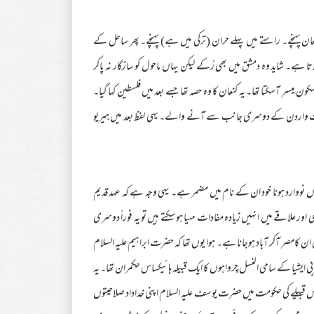
ان پہنچے۔ راستے میں پہلے حران (ترکی میں ہے) پہنچے۔ پھر ساحل کے
 ہے۔ شاید وہ دمشق میں بھی رُکے لیکن یہاں ماحول کو سازگار نہ پاکر
سر آسکتا تھا۔ یہ کنعان کا وہ حصہ تھا جسے بعد میں فلسطین کہا گیا۔
رات واردن کے دوسری جانب سے آنے والے۔ یہی لفظ بعد میں ہیریو
 نووارد ہونا خود ان کے نام میں مضمر ہے۔ یہی وجہ ہے کہ عہد قدیم
اور علاقے میں انہیں زیادہ مفادات مہیا ہوسکتے ہیں تو یہ فوراً دوسری
صر آکر آباد ہوجانا ہے۔ ہوا یوں تھا کہ حضرت ابراہیم علیہ السلام
شیا کے سامی النسل چرواہوں کا ایک قبیلہ ہائیکساس حکمران تھا۔ یہ
ھا۔ اس قبیلے کی حکومت میں حضرت یوسف علیہ السلام اپنی خداداد صلاحیتوں