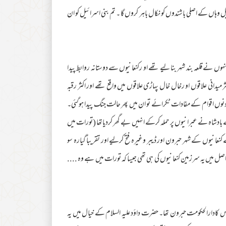
بل وہاں کے اصلی باشندوں کو نکال باہر کروں گا ۔ تم بنی اسرائیل کو ان
 نے قلعہ بند شہر بنا لیے تھے او رکنعانیوں سے دوستانہ روابط پیدا
انی علاقوں او رخال خال پہاڑی علاقوں میں واقع تھے اور اکثر رقبہ
ونوں اقوام کے مفادات ٹکرائے تو ان میں پھر حالت جنگ پیدا ہوگئی۔
بادشاہ نے عبرانیوں پر حملہ کرکے انہیں بے گھر کردیاتھا (تورات میں
 کنعانیوں کے شہر حبرون اور ڈیبر وغیرہ فتح کرلیے اور تقریباً گیارہ سو
اصل میں یہ سرزمین کنعانیوں کی ہی تھی جیسا کہ تورات میں ہے وہ ....
 کادارالحکومت حبرون تھا۔ حضرت داؤد علیہ السلام کے خیال میں یہ