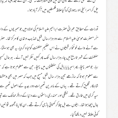
نسل سے تعلق رکھتے تھے لیکن ان میں کوئی مشابہت نہ تھی۔ ان کے بعد جیسا کہ بیان
چل کر اسرائیلی او ریہودی کہا گیاعلاقہ فلسطین میں آکر آباد ہوا۔
تورات کے مطابق عبرانی حضرت ابراہیم علیہ السلام کی اولاد ہیں جوسمبریوں کے دا
''اُر ''حضرت موسیٰ علیہ السلام سے دو ہزارسال قبل تہذیب و تمدن کا مرکز تھا۔ ح
سے آنے والے خونخوار قبیلوں نے اس عظیم سلطنت کو تباہ کردیا۔یہ بھی ہوسکتا ہے 
سلطنت کے شہر تاریخ میں چار ہزار سال تک پھر کہیں نظر نہیں آئے۔ بہرحال کسی بھی
رہا۔ جو مصر پہنچا۔پھر اسیریا یا بابل کی سلطنتوں میں پہنچا۔ جن سے معلوم ہوتا ہے ک
سے معلوم ہوتا کہ ساڑھے تین ہزار سال قبل مسیح میں جب کہ مصر میں بھی وحشت ک
شاہکار تخلیق کرتے تھے ۔ یہاں کے ماہرین تعمیرات دور جدید کے اصول تعمیر سے
سپہ گری میں طارق تھے۔ خشکی اور سمندری راستوں سے دنیا کے دیگر ممالک سے تج
جال بچھا ہوا تھا۔ بیلوں سے ہل چلا کر کھیتی باڑی کرتےتھے۔ ان کا اپنامجموعہ قوانین
کوئی علاقہ نہیں دیکھا گیا۔