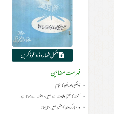
مکمل شمارہ ڈاؤنلوڈ کریں
فہرست مضامین
ڈینگیں اور اُن کا انجام
اُمّت کا تعلق ولادت سے نہیں، بعثت سے ہوتا ہے!
ہر مبارک دن کا جشن نہیں منایا جاتا