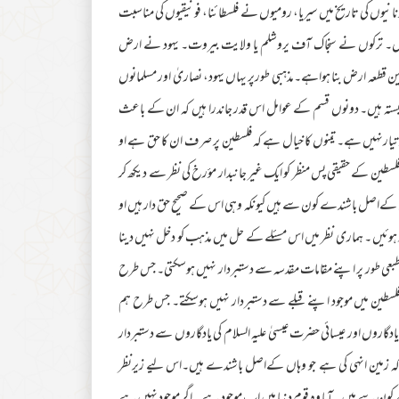
انیوں کی تاریخ میں سیریا، رومیوں نے فلسطائنا، فونیقیوں کی مناسبت
بایاں۔ ترکوں نے سنجاک آف یروشلم یا ولایت بیروت۔ یہود نے ارض
 قطعہ ارض بنا ہواہے۔مذہبی طورپر یہاں یہود، نصاریٰ اور مسلمانوں
ستہ ہیں۔ دونوں قسم کے عوامل اس قدر جاندرا ہیں کہ ان کے باعث
 تیارنہیں ہے۔ تینوں کا خیال ہے کہ فلسطین پر صر ف ان کا حق ہے او
طین کے حقیقی پس منظر کو ایک غیر جانبدار مؤرخ کی نظر سے دیکھ کر
ہاں کےاصل باشندے کون سے ہیں کیونکہ وہی اس کے صحیح حق دار ہیں او
د ہوئیں ۔ ہماری نظر میں اس مسئلے کے حل میں مذہب کو دخل نہیں دینا
م طبعی طور پر اپنے مقامات مقدسہ سے دستبردار نہیں ہوسکتی۔ جس طرح
 فلسطین میں موجود اپنے قبلے سے دستبردار نہیں ہوسکتے۔ جس طرح ہم
دگاروں اور عیسائی حضرت عیسیٰ علیہ السلام کی یادگاروں سے دستبردار
ہے کہ زمین انہی کی ہے جو وہاں کےاصل باشندے ہیں۔اس لیے زیرنظر