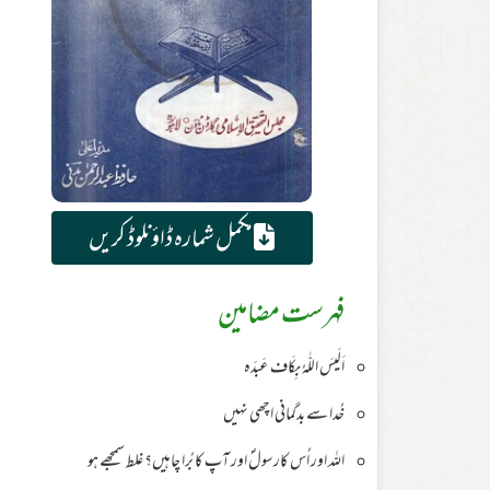
مکمل شمارہ ڈاؤنلوڈ کریں
فہرست مضامین
اَلَیسَ اللّٰہُ بِکَاف عَبدَہ
خُدا سے بدگمانی اچھی نہیں
اللہ اور اُس کارسولؐ اور آپ کا بُرا چاہیں؟ غلط سمجھے ہو