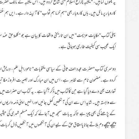
یہ تینوں کتابیں، ''مکتبہ چراغ اسلام ''کی شائع کردہ ہیں، اس مکتبہ کے مالک حضرت
کاروبار پر مائل ہیں۔ہاں کاروبار بھی ''ہم خرما ہم ثواب'' کا آئینہ دار ہے۔ ایں ہ
پہلی کتاب ''حکایات عزیمت'' میں ان تاریخی واقعات کابیان ہے جو ''کلمۃ حق عند 
ایک عجیب سی کیفیت طاری ہوجاتی ہے۔
دوسری کتاب ''حضرت مجدد الف ثانی کے سیاسی مکتوبات'' نامور اہل علم، دریش ا
کردہ ہے۔مضمون نام سے ظاہر ہے، اس میں ان مبارک اور بصیرت افروز مکاتی
تعارف بھی دے دیا گیا ہے جن کاکتاب میں ذکر آگیا ہے ۔ یہ کتاب ان حضرات میں تو 
سے وابستہ ہیں۔ شاید اس سے ان کی آنکھیں کھل جائیں اور انہیں اپنی ذمہ داریو
کے پڑھنے کی بھی چیز ہے تاکہ یہ بات سمجھ میں آجائے کہ ایک مسلم شہری کی حیثی
پیچھے پیچھے دم ہلاتے جانا یااحقاق حق کے لیے ان کی آنکھوں میں آنکھیں ڈال کر بات ک