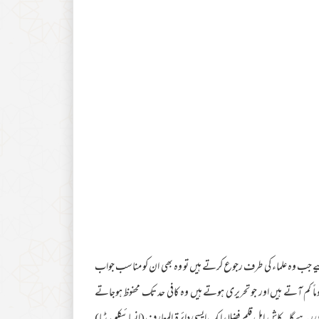
 جب وہ علماء کی طرف رجوع کرتے ہیں تو وہ بھی ان کو مناسب جواب
وماً کم آتے ہیں اور جو تحریری ہوتے ہیں وہ کافی حد تک محفوظ ہوجاتے