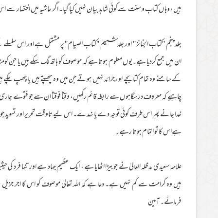
ہیں، وہاں کتاب و سنت سے کوئی شاہد بیان نہیں کیا گیا۔ اگر حاشیہ میں اختصار سے اس 
جلد پنجم ''کتاب الجنائز '' اور جلد ششم ''کتاب الصیام'' پر مشتمل ہے اور اس سلس
ان میں جمع کردیا ہے۔یوں معلوم ہوتا ہے کہ موصوف کو ہاتھ لگ سکے ہیں یا جن کوم
کے سامنے وہ تمام کتابچے او رجرائد نہیں ہوتے جن میں وہ چھپتے ہیں یا چھپ چک
چاہیے کہ معروف درسگاہوں سے رابطہ قائم رکھیں، وقتاً فوقتاً ان سے جو فتوے جار
خدا جانے پھر اس طرف کوئی توجہ دے یا نہدے۔ اس لیے تاوقت تحریر اور تسوید جو 
ہےاس کا تو اتمام ہوتا رہے۔
علامہ سعیدی مدظلہ العالیٰ نے جوبیڑا اٹھایا ہے ، ایک عظیم جہاد ہے اورتنہا فرد کی
ہیں وہ کرامت سے کم نہیں ہے۔ دعا ہے کہ اللہ تعالیٰ موصوف کو اس کا اجر جزیل
فرمائے۔ آمین