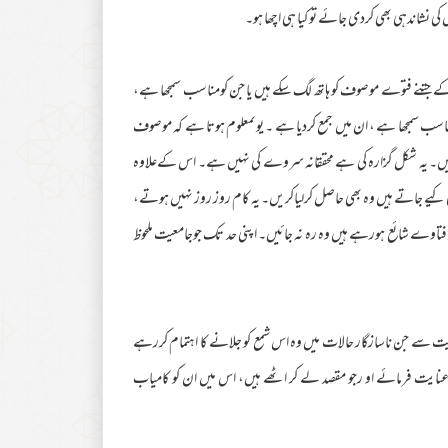
کی نشاندہی بھی کردی جائے تو کیا ہی اچھا ہو۔
لے کے جتنے فتوے موصوف کو ہاتھ لگ سکے ہیں یا جن کومناسب سمجھا ہے،
ناسب سمجھا ہے ، ان میں جمع کردیا ہے ۔ یوںمعلوم ہوتا ہے کہ موصوف
ے ہیں۔ یہ شکل گزارہ کی ہے محققانہ سروے کی نہیں ہے۔ اس کےعلاوہ
ی کیے جاتے ہیں وہ بھی حاصل کرلیاکریں۔ یہ کام روز روز نہیں ہوتے،
فتاوے شائع ہورہے ہیں وہ رہ نہ جائیں۔ اپنی حد تک جوجامعیت ملحوظ
 حیثیت سے جن ناسازگار حالات میں وہ اس شمع کو جلانے کا اہتمام کررہے
 عنایت فرمائے او رجو مقصد لے کر اٹھے ہیں، اس میں ان کو کامیاب