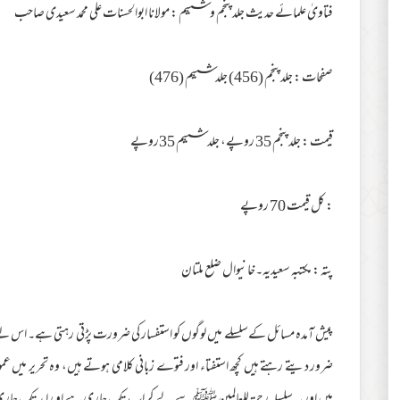
فتاویٰ علمائے حدیث جلد پنجم و ششم : مولانا ابوالحسنات علی محمد سعیدی صاحب
صفحات : جلد پنجم (456) جلدششم (476)
قیمت : جلد پنجم 35 روپے، جلد ششم 35روپے
: کل قیمت 70 روپے
پتہ : مکتبہ سعیدیہ۔خانیوال ضلع ملتان
پیش آمدہ مسائل کےسلسلے میں لوگوں کو استفسار کی ضرورت پڑتی رہتی ہے۔ اس لیے
ضرور دیتے رہتے ہیں کچھ استفتاء اور فتوے زبانی کلامی ہوتے ہیں، وہ تحریر میں عم