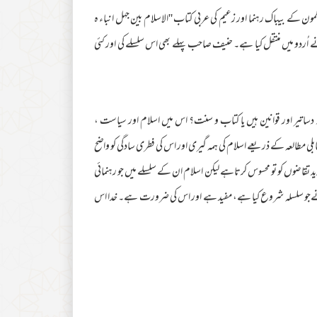
سلمون کے بیباک رہنما اور زعیم کی عربی کتاب ''الاسلام بین جہل انباء ہ
اُردو میں منتقل کیا ہے۔ حنیف صاحب پہلے بھی اس سلسلے کی اور کئی
دساتیر اور قوانین ہیں یا کتاب و سنت؟ اس میں اسلام اور سیاست ،
لی مطالعہ کے ذریعے اسلام کی ہمہ گیری اور اس کی فطری سادگی کو واضح
اضوں کو تو محسوس کرتاہے لیکن اسلام ان کے سلسلے میں جو رہنمائی
 نےجو سلسلہ شروع کیا ہے، مفید ہے اور اس کی ضرورت ہے۔ خدا اس