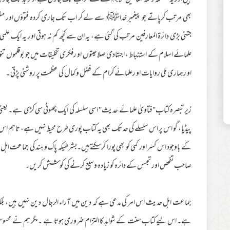
ہیں اور یہ سلسلہ رحمۃ للعالمین ﷺ سے لے کر اب تک جاری ہے او رابد تک جاری رہے
بھی مرتب کرپاتے جو پیغمبر خداﷺ سے لے کر اب تک جاری کردہ فتوؤں اور مفت
جتنی بڑی دائرۃ المعارفین مرتب کی گئی ہے، یہ ان سےکچھ کم نہ ہوتی اور یہ ایک علم
علمائے اسلام کے استنباط ، اجتہادی صلاحیتوں او رفکری تخلیقات میں جو بوقلموں 
او رہماری ملی روایات او رعلمائے کرام کے فضل و کمال کی عظمت پر روشنی پڑتی ۔
زیرتبصرہ کتاب''فتاویٰ علمائے حدیث'' اسی سلسلہ کی ایک چھوٹی سی کڑی ہے۔ یعن
پیڈیا، گو اس پر اس سلسلے کی حد تک بھی یہ کتاب پوری طرح محیط نہیں ہے، تاہم 
کے باوجود اس کسر اور کمی کو بھی پورا کرسکتےہیں۔بشرطیکہ پاک و ہند کی جماعت ا
صاحب تفحص اور تجسس کے دائرہ کو زیادہ وسیع کرنے کی کوشش کریں۔
جماعت اہل حدیث اس امر کی مدعی ہے کہ دین میں آراء الرجال دین نہیں ہیں، بلکہ ایک
ہے۔ اس لیے کتاب سنت کے شواہد کا التزام ضروری ہوتا ہے ۔مگر ہم نے محسوس ک