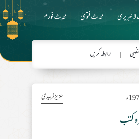
لائبریری
محدث فتویٰ
محدث فورم
فین
رابطہ کریں
عزیز زبیدی
ہ کتب