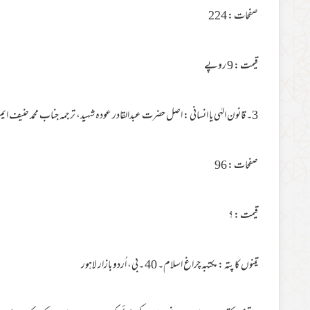
صفحات : 224
قیمت : 9 روپے
3۔ قانون الہٰی یا انسانی : اصل حضرت عبدالقادر عودہ شہید، ترجمہ جناب محمد حنیف ایم۔ اے
صفحات : 96
قیمت : ؟
تینوں کا پتہ : مکتبہ چراغ اسلام۔ 40 ۔بی، اُردو بازار لاہور