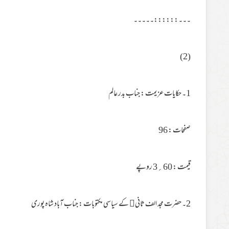
۔۔۔::::::۔۔۔۔۔
(2)
1۔ حکایات عزیمت : جناب بدر عالم
صفحات : 96
قیمت : 60؍3 روپے
2۔ حضرت مجد الف ثانی کے سیاسی مکتوبات : جناب آباد شاہ پوری