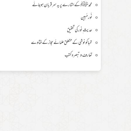
محمدﷺ کے اشارے پر یہ سرقربان ہوجائے
نُور مُبِین
حدیث ِ نور کی تحقیق
تمباکو نوشی کے متعلق علمائے حجاز کے فتاوے
تعارف و تبصرہ کتب