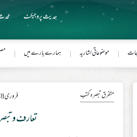
حدیث پروجیکٹ
محدث 
جات
موضوعاتی اشاریہ
ہمارے بارے میں
مصن
متفرق تبصرہ کتب
فروری 1978ء
تعارف و تبصر