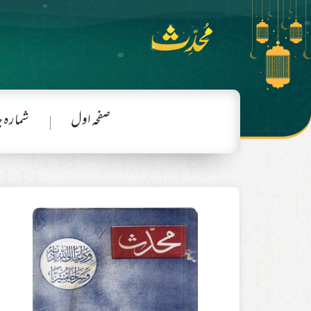
صفحہ اول
شمارہ 