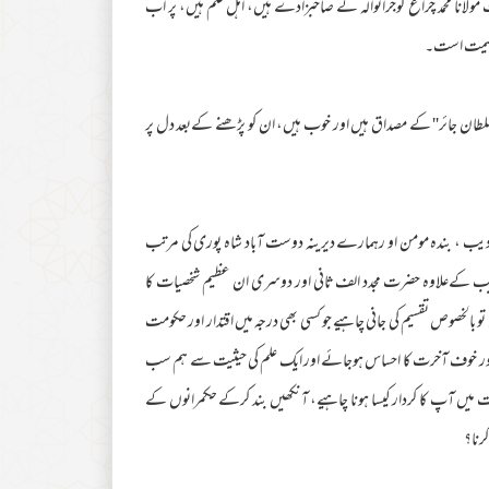
 مولانا محمد چراغ گوجرانوالہ کے صاحبزادے ہیں، اہل علم ہیں، پر اب
م غنیمت است۔
سلطان جائر'' کے مصداق ہیں اور خوب ہیں، ان کو پڑھنے کےبعد دل پر
دیب ، بندہ مومن او رہمارے دیرینہ دوست آباد شاہ پوری کی مرتب
ب کےعلاوہ حضرت مجدد الف ثانی اور دوسری ان عظیم شخصیات کا
بالخصوص تقسیم کی جانی چاہیے جو کسی بھی درجہ میں اقتدار اور حکومت
ں اور خوف آخرت کا احساس ہوجائے اور ایک علم کی حیثیت سے ہم سب
ت میں آپ کا کردار کیسا ہونا چاہیے، آنکھیں بند کرکے حکمرانوں کے
رنا؟