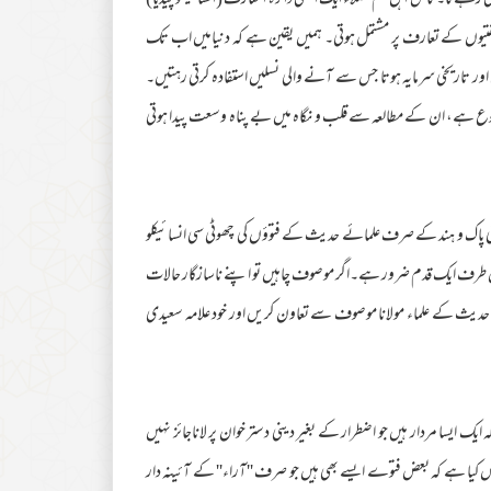
 گا۔ کاش اہل قلم فضلاء ایک ایسی دائرۃ المعارف (انسائیکلو پیڈیا)
یوں کے تعارف پر مشتمل ہوتی۔ ہمیں یقین ہے کہ دنیامیں اب تک
ی اور تاریخی سرمایہ ہوتا جس سے آنے والی نسلیں استفادہ کرتی رہتیں۔
تنوع ہے، ان کے مطالعہ سے قلب و نگاہ میں بے پناہ وسعت پیدا ہوتی
ی پاک و ہند کے صرف علمائے حدیث کے فتوؤں کی چھوٹی سی انسائیکلو
اس طرف ایک قدم ضرور ہے۔اگر موصوف چاہیں تو اپنے ناسازگار حالات
ہل حدیث کے علماء مولانا موصوف سے تعاون کریں اور خود علامہ سعیدی
 ایسا مردار ہیں جو اضطرار کے بغیر دینی دستر خوان پر لاناجائز نہیں
یا ہے کہ بعض فتوے ایسے بھی ہیں جو صرف ''آراء'' کے آئینہ دار