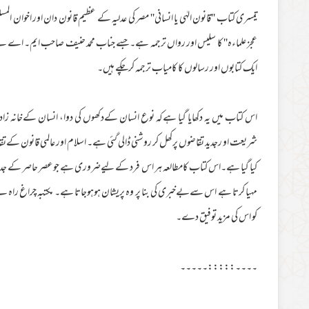
تیسری کتاب ''قانون الہٰی یا انسانی'' مصر کی عدلیہ کے عظیم قانون دان اور اخوان الم
عجز علماءہ'' کا سلیس اور رواں ترجمہ ہے۔جسے جناب محمد حنیف صاحب ایم۔ اے نے 
ایک کتابوں اور رسالوں کا کامیاب ترجمہ کرچکے ہیں۔
اس کتاب میں یہ دکھایا گیا ہےکہ نوع انسان کےدکھوں کی دوا، انسان کےخانہ زاد 
شریعت او رجدید تقاضوں پرکھل کر روشنی ڈالی گئی ہے۔ اسلام اور عالمی قانون کےتقاب
کیا گیا ہے۔اس کتاب کامطالعہ ہر اس فرد کے لیےضروری ہے جوعصر حاصر کے جدید تق
مہیا کرتا ہے اس سےبےخبری کی بنا پر وہ پریشان ہوہوجاتا ہے۔ مکتبہ چراغ راہ
کو اس کی مزید توفیق دے۔
۔۔۔۔:::::۔۔۔۔۔