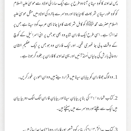
پس خداوند کا کوہِ سینا پر آنا دو طرح پر ہے ایک سارا کی اولاد سے موسیٰ علیہ السلام
کو کوہِ طور سینا پر شریعت کا دیا جانا اور دوسرے ہاجرہ کی اولاد میں مثل موسیٰ علیہ
السلام حضرت محمد ﷺ کو کامل شریعت کا دیا جانا یہی عرب کوہِ سینا ہے جس پر
خدا اترا ہے۔ اسی طرح ایک فاران شاید وہ بھی ہو جس پر بنی اسرائیل کے کوچ
کے وقت بدلی جا ٹھہری تھی۔ اور ایک فاران وہ ہو جس پر ایک عظیم الشان
روحانی بارش کی بدلیاں اُمنڈ آئیں اور یہی خداوند کا فاران پر جلوہ گر ہونا ہے۔
1. وہ لوگ جو فاران کو بیابان سینا میں قرار دیتے ہیں وہ ان امور پر غور کریں۔
2. کتاب شمارہ ۱۲:۱ کی بنا پر بیابانِ سینا اور بیابانِ فاران الگ الگ دو بیابیان
ہیں ایک سے چلتے اور دوسرے میں پہنچتے ہیں۔
3. کتاب پیدائش ۶:۱۴ کی بنا پر کوہِ شعیر اور فاران دو (۲) جدا جدا پہاڑ ہیں۔