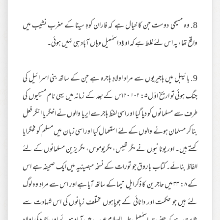
8. وہ مسیحی دوست جن کا خیال ہے کہ فاران کوہِ سینا کے مغرب نشیب میں
واقع تھا، یہ اس لئے غلط ہے کہ اولاد اسمٰعیل وہاں آباد ہی نہیں ہوئی۔
9. بائیبل میں ہاجیریوں سے مراد اولادِ ہاجرہ ہے جن کے ساتھ بنی اسرائیل کی
جنگ ہوئی تو اریخ اوّل ۵: ۱۰۲ ۲۰ اس کے بعد کے زمانہ میں یہی نام مسیحیوں کی
طرف سے مسلمانوں کو دیا گیا اور اسی لفظ ہاجر سے ایریا والوں نے اخگر یا انگر فعل
بنا کر مسلمان ہونے والوں کے لئے استعمال کیا اور اسی زبان میں مسلم کو مخگرایا
کہتے ہیں۔ اور یونانیوں نے مگر تھیس، مگریوموس، مگر یزین مسلمانوں کے لئے
الفاظ بنائے۔ کتاب باروق جو تورات کے نسخہ مبصینیہ میں ایک صحیفہ ہے اس
کے ۸: ۳۳ میں حاجرین کا ذکر ایل تیما کے ساتھ آیا ہے اور اس سے مراد وہ لوگ
لئے ہیں جو حکمت اور دانائی کے جویاہوں مختلف زبانوں کی اس شہادت سے