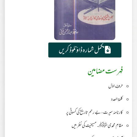
مکمل شمارہ ڈاؤنلوڈ کریں
فہرست مضامین
حرفِ اوّل
کلمۃ العدد
كارنامۂ سيرت، بے رحم تاریخ کی کسوٹی پر
مقامِ محمدی ﷺ۔ مسیحیّت کی نظر میں