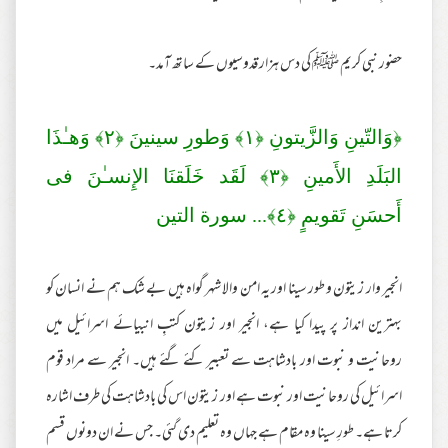
حضور نبی کریم ﷺ کی دس ہزار قدوسیوں کے ساتھ آمد۔
﴿وَالتّينِ وَالزَّيتونِ ﴿
١
﴾ وَطورِ‌ سينينَ ﴿
٢
﴾ وَهـٰذَا
البَلَدِ الأَمينِ ﴿
٣
﴾ لَقَد خَلَقنَا الإِنسـٰنَ فى
أَحسَنِ تَقويمٍ ﴿
٤
﴾... سورة التين
انجیر وار زیتون و طور سینا اور یہ امن والا شہر گواہ ہیں بے شک ہم نے انسان کو
بہترین انداز پر پیدا کیا ہے، انجیر اور زیتون کتبِ انبیائے اسرائیل میں
روحانیت و نبوت اور بادشاہت سے تعبیر کئے گئے ہیں۔ انجیر سے مراد قوم
اسرائیل کی روحانیت اور نبوت ہے اور زیتون اس کی بادشاہت کی طرف اشارہ
کرتا ہے۔ طورِ سینا وہ مقام ہے جہاں وہ تعلیم دی گئی۔ جس نے ان دونوں قسم