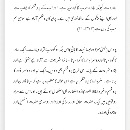
حاجرہ ہے کیونکہ حاجرہ عرب کا کوہ سینا ہے۔ اور اب کے یروشلم کا جواب ہے
اور یہی اپنے لڑکوں کے ساتھ غلامی میں ہے۔ پر اُپر کا یروشلم آزاد ہے سو ہی ہم
سب کی ماں ہے (۴: ۲۴۔ ۲۶)
پولوس (یعنی موجودہ عیسائیت کا بانی) اس جگہ دو کوہِ سینا قرار دیتا ہے۔ ایک سارا
کا کوہِ سینا اور دوسرا ہاجرہ کا کوہِ سینا، سائرہ شریعت سے آزاد بچے جنتی ہے اور
ہاجرہ شریعت کے پابند اسی طرح یروشلم بھی دو ہیں۔ ایک نیا اور دوسرا دُور کا
پرانا ہے۔ مگر ہاجرہ کا یروشلم نیا ہے اس حوالہ کا مطلب یہ ہے کہ سینا فاران اور
یروشلم وغیرہ الفاظ بطور مجاز و استعارہ بھی استعمال ہوتے ہیں۔ اور اس سے مراد
دو قومیں ہیں ایک حضرت اسحاق اور سارا کی اولاد اور دوسری حضرت اسمٰعیل اور
حاجرہ کی اولاد۔