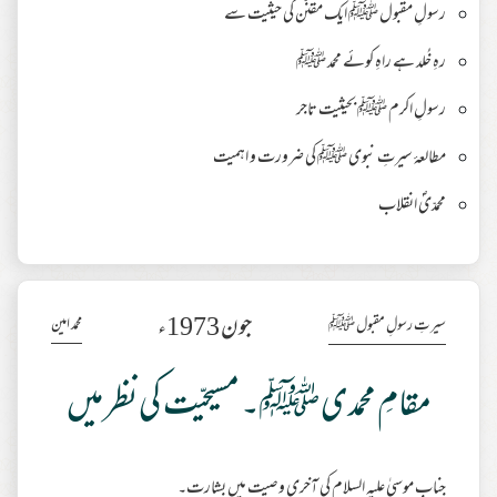
رسولِ مقبول ﷺ ایک مقنّن کی حیثیت سے
رہِ خُلد ہے راہِ کوئے محمد ﷺ
رسولِ اکرم ﷺ بحیثیت تاجر
مطالعۂ سیرتِ نبوی ﷺ کی ضرورت و اہمیت
محمدّیؐ انقلاب
جون 1973ء
محمد امین
سیرتِ رسولِ مقبول ﷺ
مقامِ محمدی ﷺ۔ مسیحیّت کی نظر میں
جنابِ موسیٰ علیہ السلام کی آخری وصیت میں بشارت۔