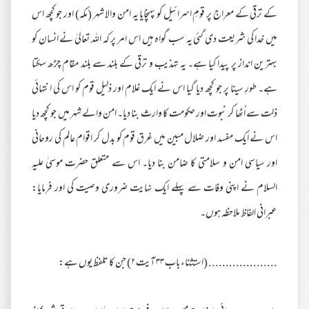
کے ترقی کے معراج پر قومِ اسرائیل کو پہنچایا یہ امن والا شہر (مکہ) اور جو کچھ اس
میں خدا کی شریعت دی گئی یہ سب گواہ ہیں اس امر پر کہ اللہ تعالیٰ نے انسان کو
بہترین انداز پر پیدا کیا ہے۔ یہ تہذیب و ترقی کے بلند سے بلند مقام چڑھ سکتا
ہے۔ طورِ سینا پر جو کچھ دیا گیا اس نے ایک غلام اور ذلیل قوم کو اس کی انتہائی
ذلت سے اُٹھا کر نبوت اور حکومت کا وارث بنا دیا۔ امن والے شہر میں جو کچھ دیا
اس نے ایک مفسد اور ضلال مبین میں غرق قوم کو بدل کر اقوام عالم کی روحانی
اور سیاسی امن و سلامتی کا ضامن بنا دیا۔ اس سے متعلق حضرت موسیٰ علیہ
السلام نے اپنی وفات سے پہلے ایک نہایت ضروری وصیت کی اور فرمایا:
عبرانی الفاظ ملاحظہ ہوں۔
.................... (استثناء باب ۳۳ آیت ۲) جن کا تلفظ یوں ہے: