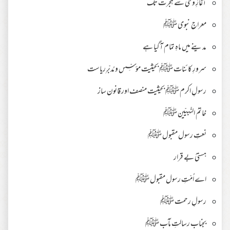
آغازِ وحی سے ہجرت تک
معراجِ نبوی ﷺ
مدينے ميں ماهِ تمام آگيا ہے
سرورِ کائنات ﷺ بحیثیت مؤسِّس و مُدبّرِ ریاست
رسولِ اکرم ﷺ بحیثیت منصف اور قانون ساز
خاتمُ النّبیّین ﷺ
نعتِ رسول مقبول ﷺ
ہستیٔ بے قرار
اے اُمّتِ رسول مقبول ﷺ
رسولِ رحمت ﷺ
بجناب رسالتِ مآب ﷺ