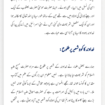
اسی کی نسل میں انبیاء بھی ہوئے۔ البتہ حضرت موسیٰؑ حضرت یعقوب کے ایک
اور بیٹے لادیؔ کی اولاد میں سے تھے جن کے ساتھ طور سینا پر اللہ تعالیٰ کا مکالمہ ہوا
اور ان کو ایک مفصل شریعت دی گئی جس نے بنی اسرائیل میں زندگی پیدا کی
خداوند یہودہ کا سینا پر آنا اسی سے عبارت ہے۔
خداوند کا کوہِ شعیر پر طلوع:
ہمارے بعض علماء نے خداوند کے شعیر پر طلوع سے مراد حضرت مسیح علیہ
السلام کو شریعت دیا جانا لیا ہے۔ نہیں معلوم ان بزرگوں کے علم میں کتابِ
مقدس کا کونسا حوالہ تھا۔ مجھے افسوس ہے باوجود تلاش کے ایسا کوئی حوالہ نہیں
ملا۔ اس بارہ میں بائیبل کی صراحت یہ ہے کہ حضرت اسحاق علیہ السلام کے
بڑے بیٹے عیسو کا بیٹا اورمؔ تھا اس کی اولاد کوہِ شعیر میں آباد ہوئی ہے۔ یہ شخص