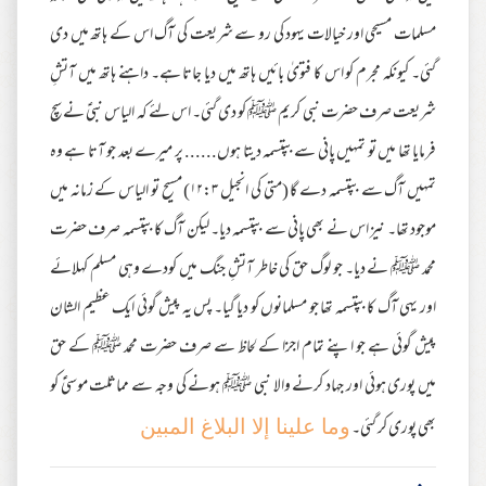
مسلمات مسیحی اور خیالات یہود کی رو سے شریعت کی آگ اس کے ہاتھ میں دی
گئی۔ کیونکہ مجرم کو اس کا فتویٰ بائیں ہاتھ میں دیا جاتا ہے۔ داہنے ہاتھ میں آتشِ
شریعت صرف حضرت نبی کریم ﷺ کو دی گئی۔ اس لئے کہ الیاس نبیؑ نے سچ
فرمایا تھا میں تو تمہیں پانی سے بپتسمہ دیتا ہوں...... پر میرے بعد جو آتا ہے وہ
تمہیں آگ سے بپتسمہ دے گا (متی کی انجیل ۱۲:۳) مسیح تو الیاس کے زمانہ میں
موجود تھا۔ نیز اس نے بھی پانی سے بپتسمہ دیا۔ لیکن آگ کا بپتسمہ صرف حضرت
محمد ﷺ نے دیا۔ جو لوگ حق کی خاطر آتشِ جنگ میں کودے وہی مسلم کہلائے
اور یہی آگ کا بپتسمہ تھا جو مسلمانوں کو دیا گیا۔ پس یہ پیش گوئی ایک عظیم الشان
پیش گوئی ہے جو اپنے تمام اجزا کے لحاظ سے صرف حضرت محمد ﷺ کے حق
میں پوری ہوئی اور جہاد کرنے والا نبی ﷺ ہونے کی وجہ سے مماثلت موسیٰؑ کو
بھی پوری کر گئی۔
وما علینا إلا البلاغ المبین