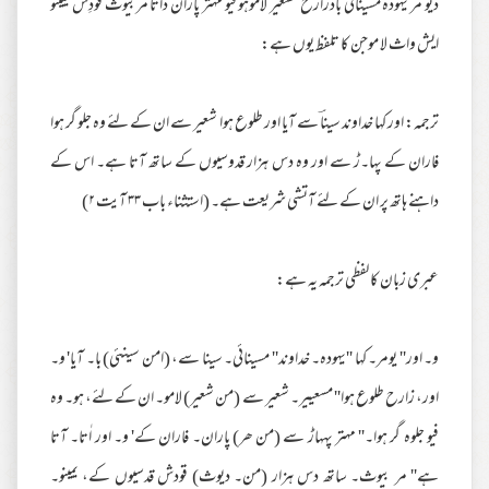
دیو مر یہودہ مسینائی بادزارح مسعیر لاموہو فیو مہتر پاران دٰاتا مربیوث قودِش یمینو
ایش واث لا موجن کا تلفظ یوں ہے:
ترجمہ: اور کہا خداوند سیناؔ سے آیا اور طلوع ہوا شعیر سے ان کے لئے وہ جلو گر ہوا
فاران کے پہا۔ڑ سے اور وہ دس ہزار قدوسیوں کے ساتھ آتا ہے۔ اس کے
داہنے ہاتھ پر ان کے لئے آتشی شریعت ہے۔ (استثناء باب ۳۳ آیت ۲)
عبری زبان کا لفظی ترجمہ یہ ہے:
و۔ اور'' یومر۔ کہا ''یہودہ۔ خداوند'' مسینائی۔ سینا سے، (امن سینئی) با۔ آیا' و۔
اور، زارح طلوع ہوا'' مسعییر۔ شعیر سے (من شعیر) لامو۔ ان کے لئے، ہو۔ وہ
فیو جلوہ گر ہوا۔'' مہتر پہہاڑ سے (من ھر) پاران۔ فاران کے' و۔ اور اٰتا۔ آتا
ہے'' مر بیوث۔ ساتھ دس ہزار (من۔ دیوث) قودش قدسیوں کے، یمینو۔