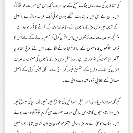
کی تمنا ظاہر کی ہے۔ پس جناب مسیحؑ کے بعد صرف ایک ہی نبی حضرت محمد ﷺ
ہیں۔ ان کے حق میں یہ بشارت عظمےٰ پوری ہوئی ایک عرصہ دراز سے بائیبل
کے ترجمہ میں دس ہزار قدوسیوں کے ساتھ خداوند کے آنے کا ذکر موجود ہے۔
مگر کچھ عرصہ سے نئے ترجموں میں اس پیشن گوئی کو مبہم بنانے کے لئےاس کا
ترجمہ ''لاکھوں قدوسیوں کے ساتھ'' کیا جانے لگا ہے۔ اس لئے عربی الفاظ پر
مختصر سی بحث کی ضرورت ہے۔ دراصل دس ہزار قدوسیوں کی معیّت نہ صرف
فاران کی جائے وقوع کے متعلق فیصلہ کر دیتی ہے۔ بلکہ پیشن گوئی کے اصل
مصداق کے ناقابلِ تردید شہادت دیتی ہے۔
کیونکہ صرف انبیاءبنی اسرائیل اسرائیل کی تاریخ میں نہیں بلکہ دنیاکی تاریخ میں
دس ہزار قدوسیوں کا قدوس ساتھی صرف حضرت نبی کریم ﷺ ثابت ہوتے
ہیں۔ جناب موسیٰ نے دو ہزار سال بیشتر موعود دیان کا یہ نشان بتایا۔ ایسا نہیں