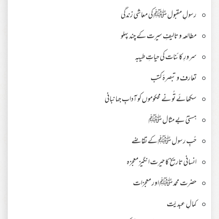
رسولِ مقبول ﷺ کی معاشی زندگی
مطالعہ و تالیفِ سیرت کے چند پہلو
سرورِ کائنات کی حیاتِ طیبہ
تعارف و تبصرۂ کتب
سکھائے تُو نے محکوموں کو آدابِ جہانبانی
ہستیٔ بے مثال ﷺ
حُبِ رسول ﷺ کے تقاضے
انسانی تاریخ کا حیرت انگیز معجزہ
حضرت محمد ﷺ اور معجزات
کمالِ عبدیّت