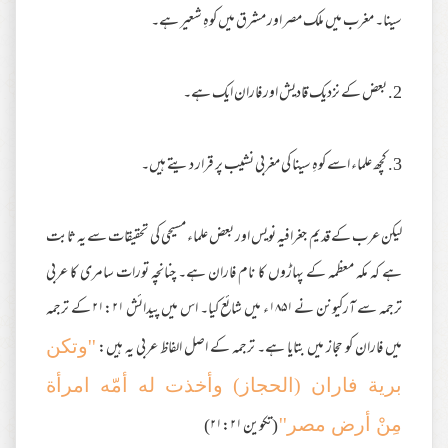
سینا۔ مغرب میں ملک مصر اور مشرق میں کوہِ شعیر ہے۔
2. بعض کے نزدیک قادیش اور فاران ایک ہے۔
3. کچھ علماء اسے کوہِ سینا کی مغربی نشیب پر قرار دیتے ہیں۔
لیکن عرب کے قدیم جغرافیہ نویس اور بعض علماء مسیحی کی تحقیقات سے یہ ثابت
ہے کہ مکہ معظمہ کے پہاڑوں کا نام فاران ہے۔ چنانچہ تورات سامری کا عربی
ترجمہ سے آرکیونن نے ۱۸۵۱ء میں شائع کیا۔ اس میں پیدائش ۲۱:۲۱ کے ترجمہ
میں فاران کو حجاز میں بتایا ہے۔ ترجمہ کے اصل الفاظ عربی یہ ہیں:
''وتکن
برية فاران (الحجاز) وأخذت له أمّه امرأة
(تکوین ۲۱:۲۱)
مِنْ أرض مصر''