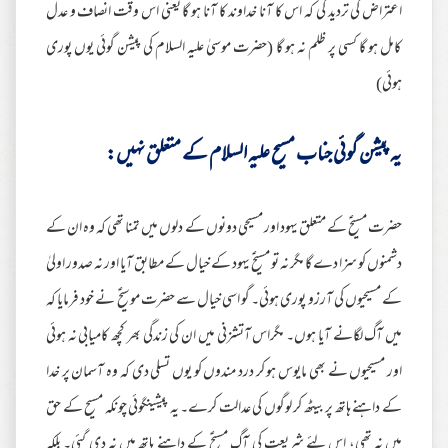
اعتراض کی تردید کی کہ اس کا آنا خداوند کا آنا ہو گا یعنی اس وقت انصاف و عدل
کامل ہو گا کسی پر ظلم نہ ہو گا (حضرت موسیٰ علیہ السلام کی پیشن گوئی یوں پوری
ہوئی)
یہ پیشن گوئی جناب مسیح علیہ السلام کے متعلق نہیں:
حضرت مسیحؑ کے متعلق یہود اور مسیحی دونوں کے دلوں میں تمنا تھی کہ وہ ان کے
دشمنوں کو سزا دے گا مگر نہ تو مسیحؑ یہود کے خیال کے مطابق آیا اور نہ صدور اولیٰ
کے مسیحیوں کی آرزو پوری ہوئی۔ گو اسی خیال سے حضرت موسیحؑ نے خود فرمایا کہ
میں آگ لگانے آیا ہوں۔ مگراس آتشزنی میں ان کی زندگی بھر کچھ کامیابی نہ ہوئی
اور مسیحیوں نے بھی مایوس ہو کر درد مندوں کو یوں تسلی دی کہ وہ آسمان پر خدا
کے داہنے ہاتھ پر بیٹھ کر لوگوں کی عدالت کرے۔ یہ پیشینگوئی چونکہ مسیح کے حق
میں نہ تھی، اس لئے شریعت کی آگ مسیحؑ کے داہنے ہاتھ میں نہ دی گئی۔ بلکہ