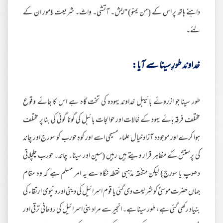
داہنے ہاتھ پر اس کے (من یمنو) ''ایش۔ آتشی۔ واث۔ شریعت لامور ان کے
لئے۔
خداوند طورِ سینا سے آیا:
طور سینا جو ازروئے بائیبل خداوند یہودہ کی تخت گاہ ہے اس کا جائے وقوع
مختلف فرقہ ہائے یہود کے خٰالات اور حوالجات بائبل کی گونا گونی کی بنا پر مختلف
ہوا کرے اور موجودہ آزاد خیال علماء مسیحی اسے اور کوہِ حورب کو سورج اور چاند
کی پرستش کے مظاہر قرار دیتے ہیں رہیں (سین اور سینا۔ چاند۔ حورب چلچلاتی
دھوپ یا سورج) لیکن متفقہ مذہبی نقطہ نگاہ سے یہ امر مسلم ہے کہ وہ مقام
جہاں حضرت موسیٰؑ کو شریعت دی گئی یا قوم اسرائیل کی دینی اور دنیوی ارتقاء کی
بنیاد رکھی گئی ہے، طور سینا ہے۔ انجیر سے مراد بنی اسرائیل کی روحانی ترقی اور