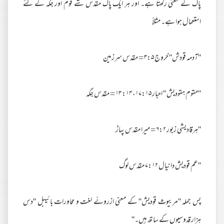
پاک کے معنی رکھتا ہے۔ اور ہر ایک پاک مقدس شے قوم اور جگہ کے لئے
استعمال ہوا ہے۔ مثلاً
''آدمہ قودش'' خروج ۳:۵ = مقدس سرزمین
''مقوم ہقودیش '' احبار ۱۷:۱۵، ۱۴: ۱۳ = مقدس جگہ
''ہرقادیشی زبور ۶:۲ = میرا مقدس پہاڑ
''عم قودیش دانیال ۷:۱۲ مقدس لوگ
پس جملہ ''مربیوث قودیش'' کے معنی ازروئے لغت و محاورات بائیبل ''دس
ہزار قدوسیوں کے ساتھ ہیں۔''