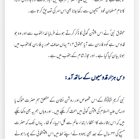
ثابت ہے کہ حضرت اسمٰعیل علیہ السلام عرب میں آباد ہوئے اور ہاجرہ کی اولاد
کا نام مسلمان خود مسیحیوں سے رکھا جانا بھی اس امر کی تصدیق کرتا ہے۔
حبقوق نبی ؑ نے اس پیشن گوئی کا ذکر کرتے ہوئے فرمایا خدا جنوب سے اور وہ جو
قدوس ہے کوہ فاران سے آیا حبقوق ۳:۳ یہاں صاف طور پر فاران کا جنوب میں
ہونا بیان کیا گیا ہے۔ اور حجاز شام کے جنوب میں ہے۔
دس ہزار قدوسیوں کے ساتھ آمد:
نبی کریم ﷺ کے اس مخصوص اور روشن نشان کے متعلق ہم حضرت حنوک یا
ادریس علیہ السلام کی پیشن گوئی میں بحث کر چکے ہیں۔ اور وہاں ہم یہ بھی دکھا چکے
ہیں کہ اس بشارت کا انتظار ابتداء عالم سے کل انبیاء کو تھا۔ یہاں تک کہ حضرت
مسیح کی ۳۳ سال کے بعد بھی یہودہ نے اپنے خط میں اس پیشنگوئی کے پورا ہونے