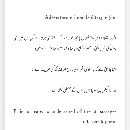
A desert a saterite and solitary region.
بطور استعارہ اس کا استعمال بانجھ عورت کے لئے بھی ہوتا ہے گویا اس میں بھی
روئیدگی نہیں ہتی دیکھو ہوسیع ۵ یرمیاہ ۲: ۳۱ یسعیا ۲۷: ۱۰ وغیرہ
دنیا جانتی ہے کہ یہ وادی غیر ذی زرع صرف مکہ کی تعریف ہے:
2. سائیکلو پیڈیا ببلیکا میں پاران کے متعلق لکھا ہے:
Et is not eaoy to undersaned oll the ot passages
.
relatives to paran