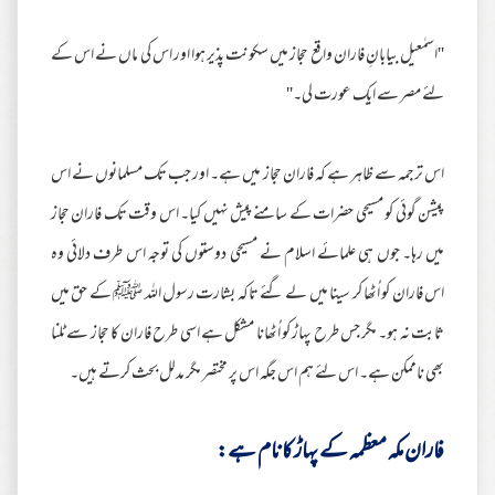
''اسمٰعیل بیابانِ فاران واقع حجاز میں سکونت پذیر ہوا اور اس کی ماں نے اس کے
لئے مصر سے ایک عورت لی۔''
اس ترجمہ سے ظاہر ہے کہ فاران حجاز میں ہے۔ اور جب تک مسلمانوں نے اس
پیشن گوئی کو مسیحی حضرات کے سامنے پیش نہیں کیا۔ اس وقت تک فاران حجاز
میں رہا۔ جوں ہی علمائے اسلام نے مسیحی دوستوں کی توجہ اس طرف دلائی وہ
اس فاران کو اُٹھا کر سینا میں لے گئے تاکہ بشارت رسول اللہ ﷺ کے حق میں
ثابت نہ ہو۔ مگر جس طرح پہاڑ کو اُٹھانا مشکل ہے اسی طرح فاران کا حجاز سے ٹلنا
بھی ناممکن ہے۔ اس لئے ہم اس جگہ اس پر مختصر مگر مدلل بحث کرتے ہیں۔
فاران مکہ معظمہ کے پہاڑ کا نام ہے: