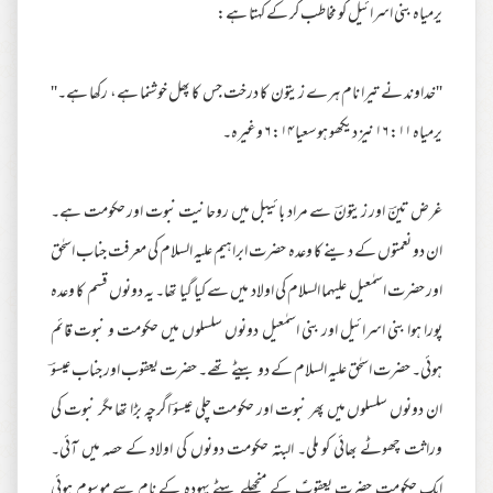
یرمیاہ بنی اسرائیل کو مخاطب کر کے کہتا ہے:
''خداوند نے تیرا نام ہرے زیتون کا درخت جس کا پھل خوشنما ہے، رکھا ہے۔''
یرمیاہ ۱۱: ۱۶ نیز دیکھو ہوسعیا ۱۴: ۶ وغیرہ۔
غرض تینؔ اور زیتونؔ سے مراد بائیبل میں روحانیت نبوت اور حکومت ہے۔
ان دو نعمتوں کے دینے کا وعدہ حضرت ابراہیم علیہ السلام کی معرفت جناب اسحٰق
اور حضرت اسمٰعیل علیہما السلام کی اولاد میں سے کیا گیا تھا۔ یہ دونوں قسم کا وعدہ
پورا ہوا بنی اسرائیل اور بنی اسمٰعیل دونوں سلسلوں میں حکومت و نبوت قائم
ہوئی۔ حضرت اسحٰق علیہ السلام کے دو بیٹے تھے۔ حضرت یعقوب اور جناب عیسوؔ
ان دونوں سلسلوں میں پھر نبوت اور حکومت چلی عیسوؔ اگرچہ بڑا تھا مگر نبوت کی
وراثت چھوٹے بھائی کو ملی۔ البتہ حکومت دونوں کی اولاد کے حصہ میں آئی۔
ایک حکومت حضرت یعقوبؑ کے منجھلے بیٹے یہودہ کے نام سے موسوم ہوئی