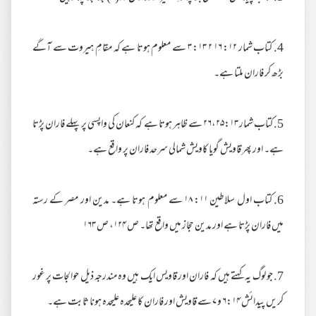
4. کتاب شمار ۱۲: ۱۶ ۲ ۱۳: ۳ سے معلوم ہوتا ہے کہ مقامِ ہیروت سے آگے
بڑھ کر فاران ملتا ہے۔
5. کتاب شمار ۲۶،۲۵:۱۳ سے ظاہر ہوتا ہے کہ کنعان کی واپسی پر پہلے فاران پڑتا
ہے۔ اور پھر قاویش گویا کاویش شمالی سرحد فاران پر واقع ہے۔
6. کتاب اول سلاطین ۱۱: ۱۸ سے معلوم ہوتا ہے۔ مدین اور مصر کے رستہ
میں فاران پڑتا ہے اور مدین حجاز میں واقع تھا۔ ص ۱۲۴، ص ۱۶۳
7. جو لوگ یہ کہتے ہیں کہ فاران اور قاویس ایک ہیں وہ مندرجہ ذیل حوالجات پر غور
کریں پیدائش ۶:۱۴ و ۷ سے قاویش اور فاران کا علیحدہ علیحدہ ہونا ثابت ہے۔