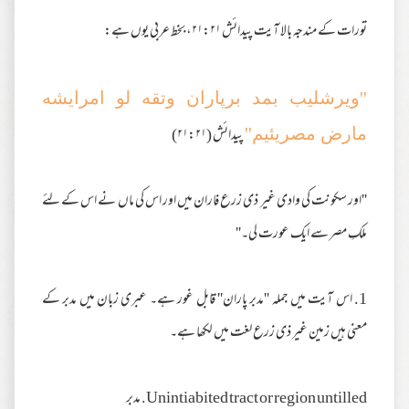
تورات کے مندجہ بالا آیت پیدائش ۲۱:۲۱، بخط عربی یوں ہے:
''ویرشلیب بمد برپاران وتقه لو امرایشه
پیدائش (۲۱:۲۱)
مارض مصریئیم''
''اور سكونت كی وادی غير ذی زرع فاران ميں اور اس كی ماں نے اس کے لئے
ملکِ مصر سے ایک عورت لی۔''
1. اس آیت میں جملہ ''مدبر پاران'' قابل غور ہے۔ عبری زبان میں مدبر کے
معنی ہیں زمین غیر ذی زرع لغت میں لکھا ہے۔
Unintiabited tract or region untilled
. مدبر