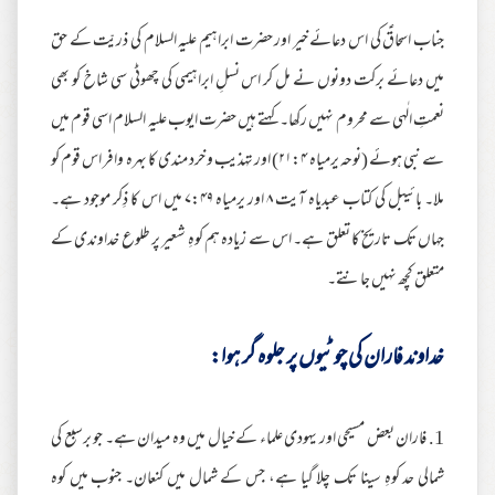
جناب اسحاقؑ کی اس دعائے خیر اور حضرت ابراہیم علیہ السلام کی ذریّت کے حق
میں دعائے برکت دونوں نے مل کر اس نسلِ ابراہیمی کی چھوٹی سی شاخ کو بھی
نعمتِ الٰہی سے محروم نہیں رکھا۔ کہتے ہیں حضرت ایوب علیہ السلام اسی قوم میں
سے نبی ہوئے (نوحہ یرمیاہ ۲۱:۴) اور تہذیب و خرد مندی کا بہرہ وافر اس قوم کو
ملا۔ بائیبل کی کتاب عبدیاہ آیت ۸ اور یرمیاہ ۷:۴۹ میں اس کا ذِکر موجود ہے۔
جہاں تک تاریخ کا تعلق ہے۔ اس سے زیادہ ہم کوہِ شعیر پر طلوع خداوندی کے
متعلق کچھ نہیں جانتے۔
خداوند فاران کی چوٹیوں پر جلوہ گر ہوا:
1. فاران بعض مسیحی اور یہودی علماء کے خیال میں وہ میدان ہے۔ جو برسبع کی
شمالی حد کوہِ سینا تک چلا گیا ہے، جس کے شمال میں کنعان۔ جنوب میں کوہ