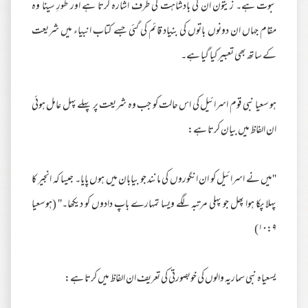
نبوت ہے۔ زیتون ان کی بادشاہت کی طرف اشارہ کرتا ہے اور طورِ سینا وہ
مقام جہاں ان دونوں باتوں کی بنیاد قائم کی گئی جسے کتاب انبیاء میں شریعت
کے ساتھ بھی تعبیر کیا گیا ہے۔
ہو سعیا نبی قوم اسرائیل کی اس حالت کو جب وہ شریعت پر پہلے پہل عامل ہوئی
ان الفاظ میں بیان کرتا ہے:
''میں نے اسرائیل کو ان انگوروں کی مانند جو بیابان میں ہوں پایا۔ جیسا کہ انجیر کا
پہلا پکا ہوا پھل جو پہلی مرتبہ لگے ویسا تمہارے باپ دادوں کو دیکھا۔'' (ہوسعیا
۱۰:۹)
یسعیاہ نبی سماریہ والوں کی خوبصورتی کی تعریف ان الفاظ میں کرتا ہے: