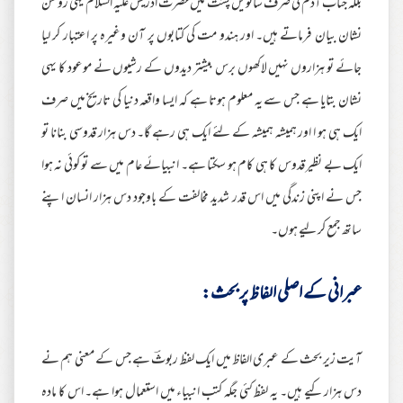
بلکہ جناب آدم کی صرف ساتویں پشت میں حضرت ادریس علیہ السلام یہی روشن
نشان بیان فرماتے ہیں۔ اور ہندو مت کی کتابوں پر آن وغیرہ پر اعتبار کر لیا
جائے تو ہزاروں نہیں لاکھوں برس بیشتر دیدوں کے رشیوں نے موعود کا یہی
نشان بتایا ہے جس سے یہ معلوم ہوتا ہے کہ ایسا واقعہ دنیا کی تاریخ میں صرف
ایک ہی ہو ا اور ہمیشہ ہمیشہ کے لئے ایک ہی رہے گا۔ دس ہزار قدوسی بنانا تو
ایک بے نظیر قدوس کا ہی کام ہو سکتا ہے۔ انبیائے عام میں سے تو کوئی نہ ہوا
جس نے اپنی زندگی میں اس قدر شدید مخالفت کے باوجود دس ہزار انسان اپنے
ساتھ جمع کر لیے ہوں۔
عبرانی کے اصلی الفاظ پر بحث:
آیت زیر بحث کے عبری الفاظ میں ایک لفظ ربوثؔ ہے جس کے معنی ہم نے
دس ہزار کیے ہیں۔ یہ لفظ کئی جگہ کتب انبیاء میں استعمال ہوا ہے۔ اس کا مادہ