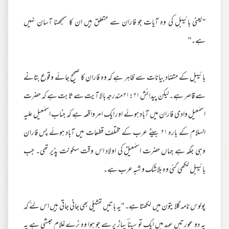
''یعنی بائیبل کی وہ آیات جو فاران سے متعلق ہیں ان کا سمجھنا آسان نہیں
ہے۔''
بائیبل کے متضاد بیانات سے ظاہر ہے کہ وہ فاران کا صحیح جائے وقوع بتانے
سے قاصر ہے۔ لیکن پیدائش ۲۱:۲۱ مندرجہ بالا آیت سے ثابت ہے کہ حضرت
اسمٰعیل وادی فاران میں آباد ہوئے اور ایک امر واقعہ ہے کہ جناب اسمٰعیل علیہ
السلام کے بارہ ۲۱ بیٹے عرب کے مختلف قطعات میں آباد ہوئے پس فاران
وہی جگہ ہے جہاں حضرت اسمٰعیلؑ کی اولاد اس وقت سکونت پذیر تھی۔ جب
بائیبل لکھی گئی وہ بلاشک و شبہ عرب ہے۔
پولوس نامہ گلایتون میں لکھتا ہے۔ ''یہ باتیں تمثیلی بھی جانی جاتی ہیں اس لئے کہ
یہ دو عورتیں عہد میں ایک تو سیناؔ پہاڑ پر سے جو ہوا وہ نرے غلام حبشی ہے یہ