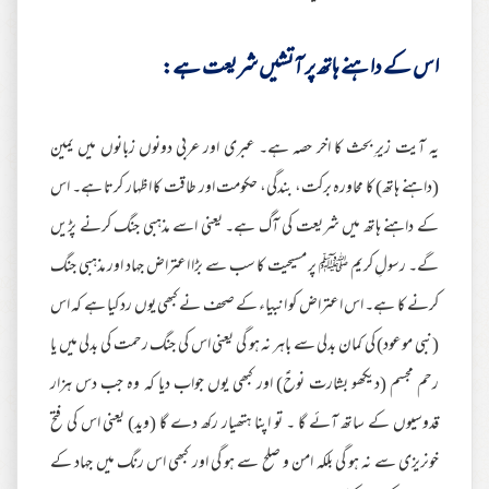
اس کے داہنے ہاتھ پر آتشیں شریعت ہے:
یہ آیت زیرِ بحث کا اخر حصہ ہے۔ عبری اور عربی دونوں زبانوں میں یمین
(داہنے ہاتھ) کا محاورہ برکت، بندگی، حکومت اور طاقت کا اظہار کرتا ہے۔ اس
کے داہنے ہاتھ میں شریعت کی آگ ہے۔ یعنی اسے مذہبی جنگ کرنے پڑیں
گے۔ رسولِ کریم ﷺ پر مسیحیت کا سب سے بڑا اعتراض جہاد اور مذہبی جنگ
کرنے کا ہے۔ اس اعتراض کو انبیاء کے صحف نے کبھی یوں رد کیا ہے کہ اس
(نبی موعود) کی کمان بدلی سے باہر نہ ہو گی یعنی اس کی جنگ رحمت کی بدلی میں یا
رحم مجسم (دیکھو بشارت نوحؑ) اور کبھی یوں جواب دیا کہ وہ جب دس ہزار
قدوسیوں کے ساتھ آئے گا ۔ تو اپنا ہتھیار رکھ دے گا (وید) یعنی اس کی فتح
خونریزی سے نہ ہو گی بلکہ امن و صلح سے ہو گی اور کبھی اس رنگ میں جہاد کے