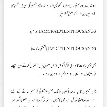
ربث ہے اور معنی دس ہزار دیکھو نجمیا ۷۱:۷ اور ولیم جیٹسن کی عبری انگریزی
لغت میں ربوث کے معنی لکھے ہیں:
A MYRAID TEN THOUSANDS
(ربوث)
TWICE TEN THOUSANDS
)شیشی ربوث)
کبھی کبھی ربوث کا آخری ثاگرا کو بھی انہیں معنوں میں استعمال کرتے ہیں، جیسے
تواریخ اوّل ۲۹: ۷ غدر ۲۴:۲۱ نجمیا ۶۶:۷ زبور ۱۸:۶۸۔
پس مسیحیوں کا نیا ترجمہ لاکھوں ملائک محض پیشگوئی کو مبہم بنانے کے لئے
ہے۔ دوسرا لفظ قودش ہے جس کا ترجمہ اب ملائکہ کر دیا ہے۔ یہ مطلق پاکیزہ اور