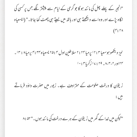
''انجیر کے پہلے پھل کی مانند ہو گا جو گرمی کے ایام سے پیشتر لگے جس پر کسی کی
نگاہ پڑے اور وہ اسے دیکھتے ہی اور ہاتھ میں لیتے ہی چھٹ کھا جاتا۔'' (ایسعیاہ
۴:۲۸)
نیز دیکھو ہوسعیا ۱۲:۳ پرمیا ۲:۲۴ سلاطین اول ۲۵:۴ یسعیاہ ۴:۳۴ یرمیا ۸: ۱۳۔
۲۴ اور ۸،۳،۲۔ ۲۹: ۱۷ زکریا ۱۰:۳
زیتون کا درخت حکومت کے مترادف ہے۔ زبور میں حضرت داؤد فرماتے
ہیں:
''لیکن میں خدا کے گھر میں زیتون کے ہرے درخت کی مانند ہوں۔'' ۸:۵۲