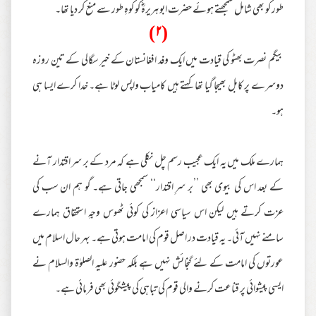
طور کو بھی شامل سمجھتے ہوئے حضرت ابو ہریرہؓ کو کوہِ طور سے منع کر دیا تھا۔
(۲)
بیگم نصرت بھٹو کی قیادت میں ایک وفد افغانستان کے خیر سگالی کے تین روزہ
دوسرے پر کابل بھیجا گیا تھا کہتے ہیں کامیاب واپس لوٹا ہے۔ خدا کرے ایسا ہی
ہو۔
ہمارے ملک میں یہ ایک عجیب رسم چل نکلی ہے کہ مرد کے بر سر اقتدار آنے
کے بعد اس کی بیوی بھی ’’بر سرِ اقتدار‘‘ سمجھی جاتی ہے۔ گو ہم ان سب کی
عزت کرتے ہیں لیکن اس سیاسی اعزاز کی کوئی ٹھوس وجہِ استحقاق ہمارے
سامنے نہیں آئی۔ یہ قیادت در اصل قوم کی امامت ہوتی ہے۔ بہر حال اسلام میں
عورتوں کی امامت کے لئے گنجائش نہیں ہے بلکہ حضور علیہ الصلوٰۃ والسلام نے
ایسی پیشوائی پر قناعت کرنے والی قوم کی تباہی کی پیشگوئی بھی فرمائی ہے۔