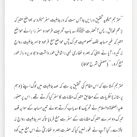
’’مترجم میگوید تحقیق در ایں جا آں ست کہ در جاہلیت سفر میکرد ند بمواضع متبرکہ
بزعم خویش۔ پس آنحضرت ﷺ سد باب تحریف فرمود و سفر را برائے مواضع
متبرکہ غیر مساجد بقصد خصوصیت تبرک بآں مواضع منع فرمود تا امر جاہلیت رواج
نہ گیرد، آیا نے بینی کہ بصرہ غفاری نہی را شامل طور داشت و ابو ہریرہ راز طور
منع کرو۔‘‘ (مصفی شرح مؤطا)
مترجم کہتا ہے کہ اس مقام کی تحقیق یہ ہے کہ عہد جاہلیت میں لوگ اپنے (وہم
پرستانہ) نظریات کے مطابق متبرک مقامات کا سفر کیا کرتے تھے۔ اس پر حضور
علیہ الصلوٰۃ والسلام نے تحریک کا سد باب کرتے ہوئے تین مساجد کے سوا یہ قصدِ
تبرک دوسرے متبرک مقامات کے سفر سے منع فرمایا تاکہ امرِ جاہلیت رواج نہ
پکڑے۔ کیا آپ نے غور نہیں کیا کہ حضرت بصرہ غفاریؓ نے اس منع میں کوہِ