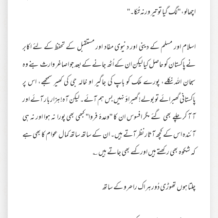
اچھالو، ''لگ گیا تو تیر ورنہ تُکا۔''
اسلام اور مسلم کے دینی اور دنیوی مفاد اور مستقبل کے تحفظ کے لئے اکابر
نے پاکستان کو حاصل کیا لیکن ان کے اُٹھ جانے کے بعد جو اصاغر وارث بنے وہ
سبحان اللہ نکلے، پورے ملک کو باپ کی جاگیر او خالہ جی کی کھیر سمجھے، اس پر
پاکستانی گھبرائے تو بولے! گھبراؤ نہیں بس ہم آئے۔ لیکن آہ! ہزار بار آئے اور
آ آ کر چلے بھی گئے مگر افسوس ان کا ''وعدۂ فروا'' کبھی بھی پورا نہ ہوا اور نہ ہی
آئندہ اس کے کچھ آثار نظر آتے ہیں۔ ان کے ساتھ ساتھ کمال عوام کا بھی ہے
کہ شکوہ بھی رکھتے ہیں اور کہے بھی جاتے ہیں ؎
چلتا ہوں تھوڑی دُور ہر اک راھرو کے ساتھ