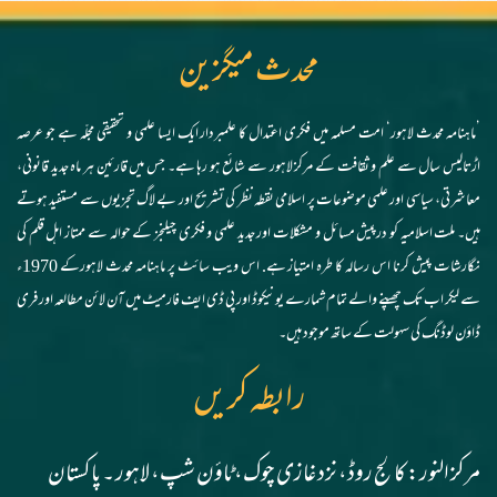
محدث میگزین
’ماہنامہ محدث لاہور‘ امت مسلمہ میں فکری اعتدال کا علمبردار ایک ایسا علمی و تحقیقی مجلّہ ہے جو عرصہ
اڑتالیس سال سے علم و ثقافت کے مرکز لاہور سے شائع ہو رہا ہے۔ جس میں قارئین ہر ماہ جدید قانونی،
معاشرتی، سیاسی اور علمی موضوعات پر اسلامی نقطہ نظر کی تشریح اور بے لاگ تجزیوں سے مستفید ہوتے
ہیں۔ ملت اسلامیہ کو درپیش مسائل و مشکلات اور جدید علمی و فکری چیلنجز کے حوالہ سے ممتاز اہل قلم کی
نگارشات پیش کرنا اس رسالہ کا طرہ امتیاز ہے. اس ویب سائٹ پر ماہنامہ محدث لاہورکے 1970ء
سے لیکر اب تک چھپنے والے تمام شمارے یونیکوڈ اور پی ڈی ایف فارمیٹ میں آن لائن مطالعہ اور فری
ڈاؤن لوڈنگ کی سہولت کے ساتھ موجود ہیں۔
رابطہ کریں
مرکز النور: کالج روڈ، نزد غازی چوک، ٹاؤن شپ، لاہور ۔ پاکستان