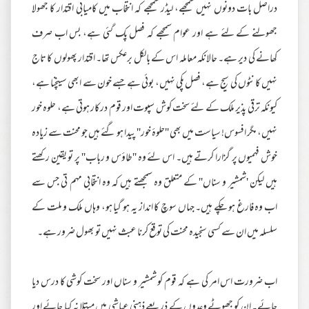
دراصل بات دونوں نہیں سمجھے، لیڈر سمجھے کہ انتخاب میں کامیابی اقتدار کا جھولا
جھولنے کے لئے ہے اور عوام سمجھے کہ فصل پک گئی ہے، بس اب صرف
کھانے کی دیر ہے۔ حالانکہ معاملہ اس کے بالکل برعکس تھا۔ اقتدار پھولوں کا تاج
نہیں کانٹوں کی سیج ہے، فصل پکی نہیں، بوئی ہے جسے خون سے ابھی سینچنا ہے،
کیونکہ ترقی پذیر ملک کے لئے سخت کوش سپوت اور قوم درکار ہوتی ہے، حلوہ خور
نہیں، مگر افسوس! سیاست میں بھی ''حلوۂ خور'' پیدا ہو گئے ہیں جو محنت سے زیادہ
خوش فہمیوں پر گزارا کرتے ہیں۔ اس لئے وہ ''طاؤس و رباب'' پر تو یقین رکھتے
ہیں لیکن 'شمشیر و سناں'' کے متعلق وہ سمجھتے ہیں کہ وہ انتخابی مہم تی جس سے
اب وہ فارغ ہو چکے ہیں۔ جہاں سوچ کا انداز یہ ہو گیا ہو، وہاں ملک و ملت کے
سلسلہ میں ان سے کسی سنجیدہ محنت کی توقع کرنا عبث نہیں تو بھول ضرور ہے۔
اب ضرورت اس امر کی ہے کہ قوم کو شمشیر و سناں اور سخت کوشی کا درس دیا
جائے۔ ان کو جھوٹے وعدوں کے ذریعے ذہنی عیاشی میں مبتلا نہ کیا جائے اور