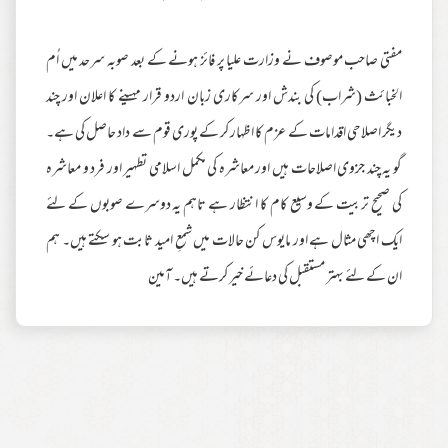
مفتی صاحب موصوف نے وزارت علیا پر فائز ہونے کے بعد صوبہ سرحد میں اُم
الخبائث (شراب) کی بندش اور سرکاری زبان اردو قرار مہینے کا اعلان اور چند
دیگر اصلاحی اقدامات کے عزم کا اظہار کر کے پوری قوم سے داد حاصل کی ہے۔
گو یہ چند جزوی اصلاحات ہیں اور معاشرہ کی مکمل اسلامی تطہیر اور فرد و معاشرہ
کی صحیح تربیت کے وسیع کام کا انتظار ہے تاہم یہ دوسرے صوبوں کے لئے
ایک اچھی مثال ہے اور مایوس کن حالات میں شمعِ امید ثابت ہو سکتے ہیں۔ ہم
ان کے لئے بہتر مستقبل کی دعائے خیر کرتے ہیں۔ آمین