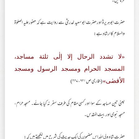
فرمائیں۔
حضرت ابو ہریرہؓ اور حضرت ابو سعید خدریؓ سے روایت ہے کہ حضور علیہ الصلوٰۃ
والسلام کا ارشاد ہے:
«لا تشدد الرحال إلا إلٰی ثلثة مساجد،
المسجد الحرام ومسجد الرسول ومسجد
(بخاری ص ۶۲۱، ۲۲۷)
الأقصٰی»
یعنی تین مساجد کے سوا اور کسی مقام کی طرف سفر نہ کیا جائے۔ مسجد حرام،
مسجد نبوی اور بیت المقدس۔
حضرت شاہ ولی اللہ اس مضمون کی ایک حدیث کی شرح میں لکھتے ہیں کہ: