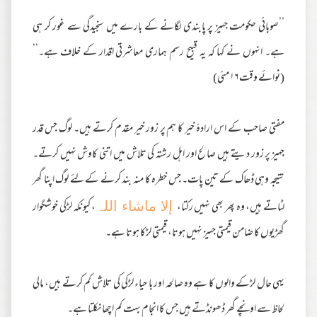
’’صوبائی حکومت جہیز پر پابندی لگانے کے بارے میں سنجیدگی سے غور کر ہی
ہے۔ انہوں نے کہا کہ یہ قبیح رسم ہماری معاشرتی اقدار کے خلاف ہے۔‘‘
(نوائے وقت ۱۶ مئی)
مفتی صاحب کے اس ارادۂ خیر کا ہم پر زور خیر مقدم کرتے ہیں۔ لوگ جس قدر
جہیز پر زور دیتے ہیں صالح اور اہل رشتہ کی تلاش میں اتنی کاوش نہیں کرتے۔
نتیجہ وہی ڈھاک کے تین پات۔ جس خطرہ کا منہ بند کرنے کے لئے لوگ اپنا گھر
لٹاتے ہیں، وہ پھر بھی نہیں رکتا،
، کیونکہ لڑکی خوشگوار
إلا ماشاء اللہ
گھڑیوں کا ضامن قیمتی جہیز نہیں ہوتا، قیمتی لڑکا ہوتا ہے۔
یہی حال لڑکے والوں کا ہے وہ صالحہ اور با حیاء لڑکی کی تلاش کم کرتے ہیں، مالی
لحاظ سے اونچے گھر ڈھونڈتے ہیں جس کا انجام بہت کم اچھا نکلتا ہے۔