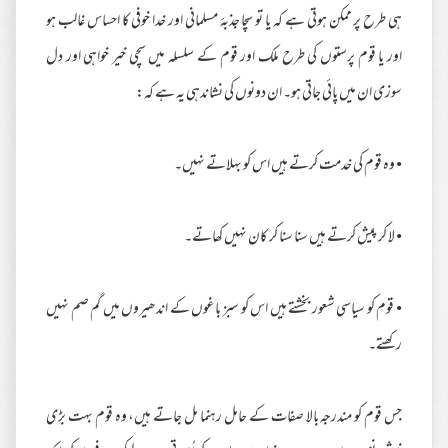
ہی طرح پر ممکن ہوتی ہے کہ یا تو سچا جذبۂ مسلمانی اور خدا خوفی کا احساس غالب ہو
اور یا قوم پرستوں کی طرح ملک اور قوم کے سلسلہ میں سچی خیر خواہی اور دل
سوزی ان میں پائی جاتی ہو۔ ان دونوں کی نشاندہی یہ ہے کہ:
• وہ قوم کی خدمت کرتے ہیں اس کو بہلاتے نہیں۔
• لا کر پیش کرتے ہیں سنا سنا کر کان نہیں کھاتے۔
• قوم کو سیاسی شعور بخشتے ہیں اس کو سبز باغوں کے اندھیروں میں گم صم نہیں
رکھتے۔
جس قوم کو مندرجہ بالا صفات کے حامل رہنما مل جاتے ہیں، وہ قوم بہت بڑی