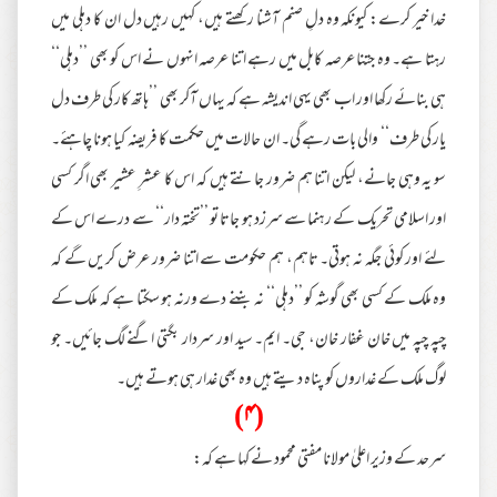
خدا خیر کرے: کیونکہ وہ دلِ صنم آشنا رکھتے ہیں، کہیں رہیں دل ان کا دہلی میں
رہتا ہے۔ وہ جتنا عرصہ کابل میں رہے اتنا عرصہ انہوں نے اس کو بھی ’’دہلی‘‘
ہی بنائے رکھا اور اب بھی یہی اندیشہ ہے کہ یہاں آکر بھی ’’ہاتھ کار کی طرف دل
یار کی طرف‘‘ والی بات رہے گی۔ ان حالات میں حکمت کا فریضہ کیا ہونا چاہئے۔
سو یہ وہی جانے، لیکن اتنا ہم ضرور جانتے ہیں کہ اس کا عشرِ عشیر بھی اگر کسی
اور اسلامی تحریک کے رہنما سے سرزد ہو جاتا تو ’’تختہ دار‘‘ سے درے اس کے
لئے اور کوئی جگہ نہ ہوتی۔ تاہم، ہم حکومت سے اتنا ضرور عرض کریں گے کہ
وہ ملک کے کسی بھی گوشہ کو ’’دہلی‘‘ نہ بننے دے ورنہ ہو سکتا ہے کہ ملک کے
چپہ چپہ میں خان غفار خان، جی۔ ایم۔ سید اور سردار بگتی اگنے لگ جائیں۔ جو
لوگ ملک کے غداروں کو پناہ دیتے ہیں وہ بھی غدار ہی ہوتے ہیں۔
(۴)
سرحد کے وزیر اعلیٰ مولانا مفتی محمود نے کہا ہے کہ: