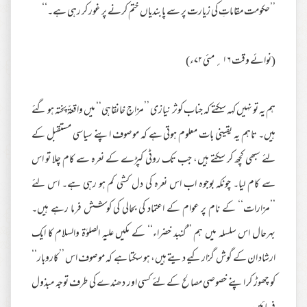
’’حکومت مقاماتِ کی زیارت پر سے پابندیاں ختم کرنے پر غور کر رہی ہے۔‘‘
(نوائے وقت ۱۶؍ مئی ۷۲ء)
ہم یہ تو نہیں کہہ سکتے کہ جناب کوثر نیازی ’’مزاجِ خانقاہی‘‘ میں واقعۃً پختہ ہو گئے
ہیں۔ تاہم یہ یقینی بات معلوم ہوتی ہے کہ موصوف اپنے سیاسی مستقبل کے
لئے سبھی کچھ کر سکتے ہیں، جب تک روٹی کپڑے کے نعرہ سے کام چلا تو اس
سے کام لیا۔ چونکہ بوجوہ اب اس نعرہ کی دل کشی کم ہو رہی ہے۔ اس لئے
’’مزارات‘‘ کے نام پر عوام کے اعتماد کی بحالی کی کوشش فرما رہے ہیں۔
بہرحال اس سلسلہ میں ہم ’’گنبد خضراء‘‘ کے مکیں علیہ الصلوٰۃ والسلام کا ایک
ارشاد ان کے گوش گزار کیے دیتے ہیں، ہو سکتا ہے کہ موصوف اس ’’کاروبار‘‘
کو چھوڑ کر اپنے خصوصی مصالح کے لئے کسی اور دھندے کی طرف توجہ مبذول