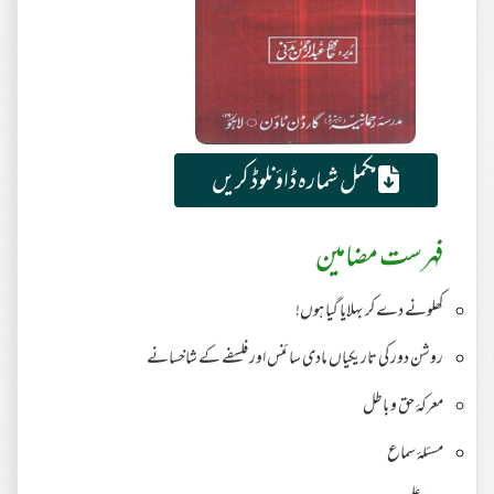
مکمل شمارہ ڈاؤنلوڈ کریں
فہرست مضامین
کھلونے دے کر بہلایا گیا ہوں!
روشن دور کی تاریکیاں مادی سائنس اور فلسفے کے شاخسانے
معرکۂ حق و باطل
مسئلۂ سماع