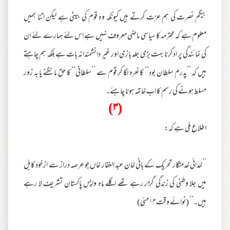
بیگم نصرت کی ہم عزت کرتے ہیں کیونکہ وہ قوم کی بیٹی ہے لیکن اتنا ہمیں
معلوم ہے کہ محترمہ کا سیاسی ماضی معروف نہیں ہے اس لئے ہمارے لئے ان
کی نمائندگی پر اد کرنا بہت بڑی جلد بازی اور غیر دانشمندانہ بات ہے بلکہ ہم چاہتے
ہیں کہ ’’پدرم سلطان بود‘‘ کا نعرہ لگا کر قوم سے ’’سلطانی‘‘ کا حق مانگنے یا بہ زور
مسلط ہونے کی رسم کا اب خاتمہ ہونا چاہئے۔
(۳)
اطلاع ملی ہے کہ:
’’خدائی خدمتگار تحریک کے بانی خان عبد الغفار خاں جو عرصہ دراز سے از خود کابل
میں جلا وطنی کی زندگی گزار رہے تھے اگلے ماہ واپس پاکستان تشریف لا رہے
ہیں۔‘‘ (نوائے وقت ۱۴ مئی)