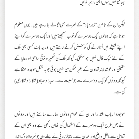
پہچانتا نہیں ہوں ابھی راہبر کو مَیں
لیکن ان کے نام پر ''زندہ باد'' کے نعرے بھی لگائے جا رہے ہیں۔ یوں معلوم
ہوتا ہے کہ دونوں ایک دوسرے کو خوب سمجھتے ہیں اور ایک دوسرے کو اپنے
اپنے شیشے میں اُتارنے کی کوشش کرتے رہتے ہیں اور یہ بات کسی بھی ملک
کے لئے نیک فال نہیں ہو سکتی۔ کیونکہ ملک کی تعمیر و ترقی راعی او رعایا کے
حقیقی اور خوشدلانہ تعاون کے بغیر ممکن ہی نہیں ہوتی جو بہ شکلِ موجدہ عنقا ہے
کیونکہ دونوں کو ایک دوسرے سے جو نسبت ہے۔ صید او صیّاد (شکار او شکاری)
کی ہے۔
موجودہ ارباب اقتدار اور ان کے عوام دونوں ہمارے سامنے ہیں اور دونوں
نے جس طرح ایک دوسرے کے استحصال کی ٹھان رکھی ہے وہ بھی ان کے
تعامل سے بالکل واضح اور عیان ہے۔ پیپلز پارٹی نے پہلے دن جو نعرہ ایجاد کیا تھا،