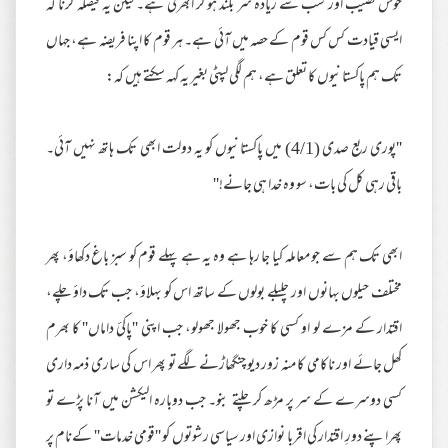
خوش نصیب اور سب سے زیادہ سر بلند ہو کر اُبھرتی ہے۔ لیکن یہ فیصلہ کرنا کہ
ایسی قیادت کس کس قوم کے حصہ میں آئی ہے۔ ہر قوم کا اپنا فریضہ ہے، جہاں
تک ہم پاکستانیوں کا تعلق ہے، ہم لگی لپٹی بغیر یہ کہہ سکتے ہیں کہ:
''پوری ربع صدی (4/1) میں پاکستانیوں کو یہ دولت ابھی تک ہاتھ نہیں آئی۔
باقی رہی کل کی بات، سو وہ خدا ہی جانے!''
ابھی تک ہم سے جو معاملہ کیا جا رہا ہے وہ یہ ہے پہلے قوم کو سبز باغ دکھاؤ، پھر
مختلف حیلوں بہانوں اور چلبلے بولوں کے ساتھ اس کو بہلاؤ، جب تک داؤ چلے،
اقتدار کے مزے لو او کسی کا خوب جھولا جھولو، جب اپنی ''پاکیٔ داماں'' کا بھرم
کھل جائے اور ناکامی کا منہ زور دیو چنگھاڑنے لگے تو پھر اس کی ساری ذمہ داری
کسی دوسرے کے سر پر مڑھ کر چلتے بنو۔ جب دوبارہ الیکشن میں آنا پڑے تو
پھراپنے دورِ اقتدار کی اقربا نوازی اور سیاسی رشوتوں کو ''قومی خدمات'' کےنام پر