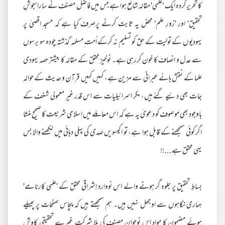
کا تحریر کردہ ایک 'علمی' مقالہ شائع ہوا ہے جس میں فاضل مصنف نے سارا 'جوشِ
تحقیق' اور 'زورِ علم' محض یہ ثابت کرنے پرصرف کیا ہے کہ مسجد ِاقصیٰ پر
یہودیوں کے تولیت کے حق کو تسلیم نہ کرکے اُمت ِمسلمہ گذشتہ چودہ سو برسوں
سے عدل و انصاف کا خون کررہی ہے۔ نوخیز محقق کے مقالہ کا بیشتر حصہ یہودی
علما کے نقش ہائے عبرانی سے مزین ہے، کہیں کہیں قرآن و حدیث کے حوالہ
جات بھی دئیے گئے ہیں، مگر اسرائیلیات سے اس قدر غیر معمولی شغف کے
باوجود بھی موصوف کو دعویٰ یہ ہے کہ اس معاملے میں اسلامی شریعت کا صحیح منشا
اگر کوئی سمجھنے کے قابل ہوا ہے، تو اکیسویں صدی کی پہلی دہائی میں لکھنے والا بس
یہی محقق ہے...!!
بساطِ تحقیق پر جلوہ گر ہونے والے اس نووارد اِشراقی محقق کے 'علمی کارنامے'
ہماری نگاہوں سے اوجھل نہیں ہیں۔ ہم سمجھتے ہیں کہ پچاس صفحات پر پھیلے
ہوئے مضمون کا مواد اس نوجوان مصنف کی بلا شرکت ِغیرے تحقیقی کاوش