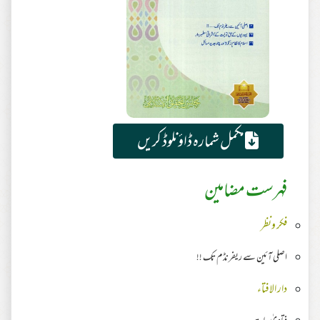
مکمل شمارہ ڈاؤنلوڈ کریں
فہرست مضامین
فکر ونظر
اصلی آئین سے ریفرنڈم تک !!
دار الافتاء