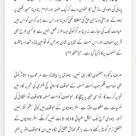
پامالی کی یہودی سازش' کا عنوان دے کر ایک طعنہ اور الزام بنا دینا مسجد ِاقصیٰ پر
یہود کے تاریخی و مذہبی حق کی مطلقاً نفی کردینا اور اس سے بڑھ کر ان کو اس میں
عبادت تک کی اجازت نہ دینا ہرگز کوئی ایسا طرزِ عمل نہیں ہے جو کسی طرح بھی
قرین انصاف اور اس اُمت کے شایانِ شان ہو جس کو قوامین ﷲ شھداء بالقسط
کے منصب پرفائز کیا گیا ہے۔ '' (صفحہ ۴۹)
صرف مذکورہ مضمون نگار ہی نہیں، یہودی پراپیگنڈہ سے مرعوب و متاثر کوئی
بھی صاحب قلم جب اُمت ِمسلمہ کے موقف کا اپنی کج فکری کی تجربہ گاہ میں
تجزیہ کرے گا، تو اسی نتیجہ پر پہنچے گا۔ موصوف کو اُمت ِمسلمہ کاموقف تو استحقاق کی
نفسیات سے مغلوب لگتا ہے، مگر یہودیوں کے موقف میں کوئی سقم نظر نہیں
آتا۔ یہودی آج تک ہیکل سلیمانی کا وجود ثابت نہیں کرسکے، مگر یہودیوں کے
متعلق نرم گوشہ رکھنے والے بزعم خویش محقق کی نگاہ میں ان کا موقف پتھر پر لکیر