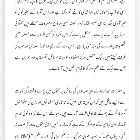
ہے۔مگر اہل علم وتحقیق اگر بغور تجزیہ کریں تو بس ایک طرح کا ہپناٹزم ہے۔
اسی کو آپ (مولانا زاہد الراشدی) نے تفرد کہا ہے اور اس تفرد کے بغیر کوئی نو
خیر آدمی جگہ بنا ہی نہیںسکتا۔ زور ہمیشہ کسی مروّج ومعروف مسئلے میں اختلافی
دراڑ پیدا کرنے پر ہے۔ مشکل یہ ہے کہ اس تفرد کو کسی طرف سے مسلمہ علمی
شخصیت یا ادارے کی سند ملنی چاہیے۔ اس سند کے لیے وہ فوراً اصلاحی صاحب کی
طرف لپکتے ہیں۔ایک متعین مرکز استفادہ اور چند مسائل تفرد!! یہ وہ سرمایہ ہے
جس سے ایک نئے علم ومرکز کا قیام عمل میں آتا ہے۔
یہ حضرات بغداد والے ان علاماؤں کی روش پر بحثوں میں پڑے وقت کی آفات
سے ایسے غافل ہیں کہ ان کو پتہ ہی نہیں کہ تاتاری مسلمانوں او ران کی حکومتوں
کوبرباد کرتے ہوئے بغداد کی طرف آر ہے ہیں۔ بجائے اس کے کہ وہ کوئی تدبیر
آنے والی تباہی کے تدارک کے لیے کرتے ، انہیں اپنی بحثوں سے فرصت نہ
تھی، یہاں تک کہ سب صفایا ہو گیا ۔ نہ عَلَم رہا باقی اور نہ علم۔'' (مولانا زاہد