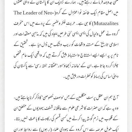
قلمی جدوجہدفرماتے رہتے ہیں۔ ہمارے نزدیک ان کا پاکستان کے دینی حلقوں
میں اصل مقام ایک طائفہ نو اعتزال کے گرو(The Leader of Neo-
Mutazalites) کا ہی ہے۔ حریت ِفکر وضمیر کے پردے میں اس منحرف
گروہ نے عمل وخیال کی ایسی ایسی نئی طرحیں ایجاد کی ہیں کہ مذہبی معتقدات اور
اسلامی تاریخ کے مستند واقعات کو ریب وشک میں ڈال دیا ہے۔ تحقیق کے
نام پر یہ ایسے ایسے استنتاج واستنباط پیش کرتے ہیں کہ واقعی ایک عام شخص
چکرا کررہ جاتا ہے۔ان کے 'عالمانہ اُلجھاؤ' اور 'محققانہ نکتہ رسی' سے پاکستان کی
دینی اساس کی بساط کو خطرات در پیش ہیں۔
آج ہم ان عقل پرست متکلمین کے جس 'وصف ِخصوصی' کا ذکر کرنا چاہتے ہیں،
وہ یہ ہے کہ ان حضرات کا شرعی علوم سے عاقلانہ شغف یہودیوں کے متعلق ان
کے قلوب میں نرم گوشہ پیدا کرنے میں کسی قسم کی رکاوٹ کا باعث نہیں بنتا۔
ایک طویل عرصہ سے اس گروہ کے یہودی علماء (رِبیوں) سے روابط اور ان