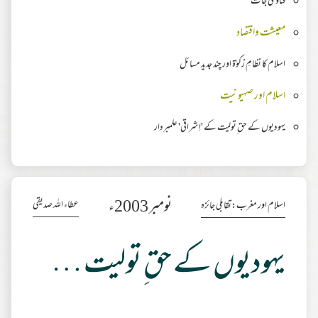
فتاویٰ جات
معیشت واقتصاد
اسلام کا نظامِ زکوٰۃ اور چند جدید مسائل
اسلام اور صہیونیت
یہودیوں کے حق ِتولیت کے 'اِشراقی' علمبردار
نومبر 2003ء
عطاء اللہ صدیقی
اسلام اور مغرب:تقابلی جائزہ
یہودیوں کے حق ِتولیت کے 'اِشراقی' علمبردار