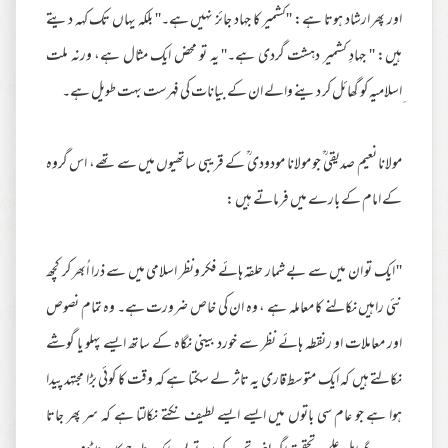
اور پھر ارشاد ہوتا ہے: ''کشمیر کا جہاد جائز نہیں ہے۔'' بلکہ یہاں تک کہہ دیتے
ہیں: '' جہادِ کشمیر دہشت گردی ہے۔'' یہ تو محض ایک مثال ہے، ورنہ ملت
ِاسلامیہ کو گھائل کر دینے والے ان کے بیانات کی فہرست بہت طویل ہے۔
مولانا نعیم صدیقی ؒ جو مولانا مودودی ؒ کے قریبی ساتھیوں میں سے تھے، اس گروہ
کے امام کے بارے میں فرماتے ہیں :
'' ایک تو ان میں سے بے شمار حلقہ ہائے فکر ونظر اسلامی میں سے ذرا اُبھر کر کچھ
نئی راہیں نکالنے کا معاملہ ہے ، وہ ان کی خاص ضرورت ہے۔ وہ تمام نصوص
اور معاملات او رنقطہ ہائے نظر سے خورد بینی نگاہ کے ساتھ ایسے پہلو یا گوشے
نکالتے ہیں کہ ایک متوسط قاری یہ تاثر لے سکتا ہے کہ وقت کا کوئی بڑا مجتہد پیدا
ہوا ہے جو عام سی باتوں میں ایسے ایسے لطیف نکتے نکالتا ہے کہ سر پھر جاتا