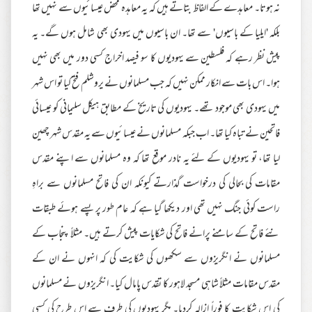
نہ ہوتا۔ معاہدے کے الفاظ بتاتے ہیں کہ یہ معاہدہ محض عیسائیوں سے نہیں تھا
بلکہ 'ایلیا کے باسیوں' سے تھا۔ ان باسیوں میں یہودی بھی شامل ہوں گے۔ یہ
پیش نظر رہے کہ فلسطین سے یہودیوں کا سو فیصد اخراج کسی دور میں بھی نہیں
ہوا۔ اس بات سے انکار ممکن نہیں کہ جب مسلمانوں نے یروشلم فتح کیا تو اس شہر
میں یہودی بھی موجود تھے۔ یہودیوں کی تاریخ کے مطابق ہیکل سلیمانی کو عیسائی
فاتحین نے تباہ کیا تھا۔ اب جبکہ مسلمانوں نے عیسائیوں سے یہ مقدس شہر چھین
لیا تھا، تو یہودیوں کے لئے یہ نادر موقع تھا کہ وہ مسلمانوں سے اپنے مقدس
مقامات کی بحالی کی درخواست گذارتے کیونکہ ان کی فاتح مسلمانوں سے براہِ
راست کوئی جنگ نہیں تھی اور دیکھا گیا ہے کہ عام طور پر پسے ہوئے طبقات
نئے فاتح کے سامنے پرانے فاتح کی شکایات پیش کرتے ہیں۔ مثلاً پنجاب کے
مسلمانوں نے انگریزوں سے سکھوں کی شکایت کی کہ انہوں نے ان کے
مقدس مقامات مثلاً شاہی مسجد لاہور کا تقدس پامال کیا۔ انگریزوں نے مسلمانوں
کی اس شکایت کا فوراً ازالہ کردیا۔ مگر یہودیوں کی طرف سے اس طرح کی کسی