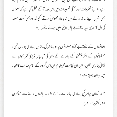
مانگتا ہے۔ یہ گروہ جو اپنے حق میں 'اعتزال' کو گالی نہیںبلکہ تحسین کا نام دیتا
ہے، اپنے تفردات اور عقلی تعبیرات میں اس قدر آگے نکل گیا ہے کہ معتزلہ
بھی انہیں اپنے ساتھ ملانے میں شاید عار محسوس کرتے، کیونکہ وہ بھی اُمت ِمسلمہ
کی دل آزاری میںاتنے بے باک واقع نہیں ہوئے تھے...!!
افغانستان کے نہتے بے گناہ مسلمانوں پر دورِحاضر کی بدترین بمباری ہورہی تھی،
مسلمانوں کے جگر چھلنی کئے جارہے تھے، ان کی آبادیاں ڈیزی کٹر بموں سے
اُڑائی جارہی تھیں، عین ان قیامت خیز ایام میں اس گروہ کے امام صاحب کا اخبار
میں بیان چھپتا ہے:
''افغانستان پرامریکی بمباری جائز ہے۔'' (روزنامہ پاکستان، سنڈے میگزین
۲۸؍اکتوبر ۲۰۰۱ء)