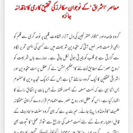
معاصر 'اشراق' کے نوجوان سکالرز کی تحقیق کاری کا ناقدانہ
جائزہ
گروہِ ملاحدہ اور سیکولر متفرنجین کی دل آزار شقاوتِ قلبی پر نوحہ گری سے قلم کو
ابھی فرصت میسر نہیں آتی کہ متجددین ِشریعت میں سے کسی کی ایسی تحریر نگاہ
سے گزرتی ہے جو قلب کو چیرتی ہوئی نکل جاتی ہے۔ ہمارے ہاں شریعت کو
'روحِ عصر' کے مطابق ڈھالنے کا 'عظیم مشن' لے کر عقل پرست متجددین اور
اشراقی محققین کا ایک گروہ سامنے آیا ہے جس کے نزدیک تجدید ِدین کا مفہوم
بس اتنا ہی ہے کہ اُمت ِمسلمہ کے جمہور فقہا نے جس بات پر اتفاقِ رائے کا
اظہار کیا ہے، اس کو عقل اور روحِ عصر سے متصادم قرار دے کر اپنی 'محققانہ
علمیت' کا ڈھنڈورا پیٹا جائے۔ حیرت یہ ہے کہ یہی گروہ سنت و احادیث کے
قابل اعتبار ہونے کے لئے اُمت ِمسلمہ کی تاریخ سے 'تواتر ِعملی' کا ثبوت بھی