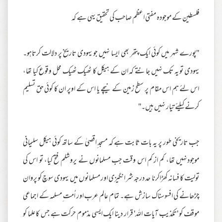
فلسطین کے موجودہ مفتی اعظم صاحب کی تحقیق یہی ہے کہ
''پورے شہر میں کوئی ایک پتھر بھی ایسا نہیں جو یہودی تاریخ پر دلالت کرتاہو۔
یہودی تو یہ تک نہیں جانتے کہ ان کے ہیکل کا ٹھیک ٹھیک محل وقوع کیا تھا،
اس لئے ہم اس مقام پر سطح زمین کے نیچے یا اس کے اوپر ان کا کوئی حق تسلیم
کرنے کیلئے تیار نہیں ہیں۔''
جب تاریخی طور پر یہ بات ثابت ہے کہ مسجد ِاقصیٰ کے ساتھ کوئی ہیکل سلیمانی
موجودنہیں تھا، کم از کم اس وقت جب مسلمانوں نے یروشلم فتح کیا، تو اس کی
تولیت کا فسانہ کھڑاکرنا حد درجہ شر انگیزی اور مسلمانوں میں یہودی سوچ کو پروان
چڑھانے کی افسوسناک سازش ہے۔ تمام عالم عرب اور اُمت ِمسلمہ کے اجماعی
موقف کو 'تکذیب آیات اللہ' قرار دینا ایک ایسی مذموم حرکت ہے جس کا علما کو