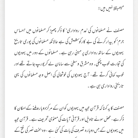
میںمبتلا نہیں ہیں!!
مصنف نے مسلمانوں کی 'عدم رواداری' کا ذکر چھیڑ کر مسلمانوں میں 'احساسِ
جرم' کو بیدار کرنے کی بے کارکوشش کی ہے حالانکہ مسلمانوں کی پوری تاریخ
یہودیوں کے ساتھ رواداری پر مبنی رہی ہے۔ مسلمانوں کے دور میں یہودیوں
کی تجارت خوب چمکی۔ وہ مشرقِ وسطیٰ سے سامان لے کر یورپ جاتے تھے اور
خوب کمائی کرتے تھے، آج یہودیوں کی خوشحالی کی اصل وجہ مسلمانوں کی یہی
تاریخی روا داری ہی ہے ۔
مصنف کا یہ کہنا کہ قرآنِ مجید میں یہودیوں کو ان کے مرکز دوبارہ ملنے کے امکان کا
ذکر ہے، محض سوئے تاویل اور قرآنی آیات کی معنوی تحریف ہے۔ قرآن مجید
میں یہودیوں کے جس دوبارہ تصرف کی بات کی گئی ہے ، وہ بخت نصر کی فتح کے