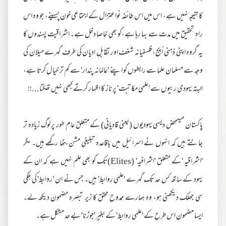
کانتیجہ نہیں ہے، اس میں اس طائفہ نواعتزال کے اجتماعی خون پسینے، جو وہ اس
راہ ِ تحقیق میں مدت سے بہا رہا ہے،کو بھی خاصا دخل ہے۔ اشراقیت پسندوں کا
یہ گروہ اپنی ذہنی اُپج، فلسفیانہ شغف اور تقابل ادیان کی طرف گہرے میلان کی
وجہ سے مسلمان علما سے رابطوں کو اپنے 'عالمانہ پندار' سے کم تر خیال کرتا ہے،
البتہ یہودی ربیوں سے 'علمی مکاتبت' پر ناز کا اظہار کرتے کبھی نہیں تھکتا...!!
پاکستان میںمحض دیسی یہودیوں (یعنی قادیانی) کے متعلق عام طور پر لوگ زیادہ تر
جانتے ہیں کہ انہوں نے اسرائیل میں باقاعدہ تبلیغی مشن بٹھا رکھے ہیں۔ مگر
'اشراقیہ 'کے متعلق 'اشرافیہ' (Elites)تک کو بھی علم نہیں ہے کہ ان کے
یہود کے ساتھ کس حد تک گہرے 'علمی روابط' ہیں۔ جس نے ان 'روابط' کی ہلکی
سی جھلک دیکھنی ہو، وہ ہمارے ممدوح محقق کا زیر تبصرہ مضمون دیکھ لے۔
ایسا مضمون اس طرح کے 'علمی روابط' کے بغیر 'جوڑنا' بے حد مشکل ہے۔