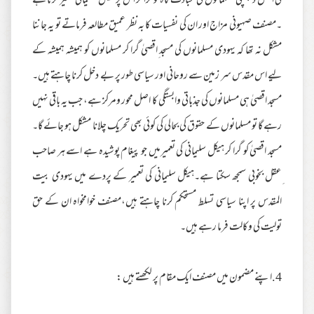
کی اصل دلچسپی مسلمانوں کی عبادت گاہ کو گرا کر اس پر ہیکل سلیمانی تعمیر کرنا ہے
۔مصنف صہیونی مزاج اور ان کی نفسیات کا بہ نظر عمیق مطالعہ فرماتے تو یہ جاننا
مشکل نہ تھا کہ یہودی مسلمانوں کی مسجد ِاقصیٰ گرا کر مسلمانوں کو ہمیشہ ہمیشہ کے
لیے اس مقدس سر زمین سے روحانی اور سیاسی طور پر بے دخل کرنا چاہتے ہیں۔
مسجد اقصیٰ ہی مسلمانوں کی جذباتی وابستگی کا اصل محور ومرکز ہے، جب یہ باقی نہیں
رہے گا تو مسلمانوں کے حقوق کی بحالی کی کوئی بھی تحریک چلانا مشکل ہو جائے گا۔
مسجد اقصیٰ کو گرا کر ہیکل سلیمانی کی تعمیرمیں جو پیغام پوشیدہ ہے اسے ہر صاحب
ِعقل بخوبی سمجھ سکتا ہے۔ہیکل سلیمانی کی تعمیر کے پردے میں یہودی بیت
المقدس پر اپنا سیاسی تسلط مستحکم کرنا چاہتے ہیں،مصنف خوامخواہ ان کے حق
تولیت کی وکالت فرما رہے ہیں۔
4.اپنے مضمون میں مصنف ایک مقام پر لکھتے ہیں :