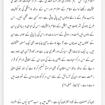
اسلام کی اصل تعلیم رواداری اور مسامحت کی ہے۔ مرکز ِعبادت اور قبلہ کی
حیثیت رکھنے والے مقام کے احترام اور اس کے ساتھ وابستگی کی جو کیفیت
مذاہب ِعالم کے ماننے والوں میں پائی جاتی ہے، وہ کسی سے مخفی نہیں۔ اس
طرح یہود کی شریعت میں ہیکل کے مقام وحیثیت، اس کی تباہی و بربادی پر ان
کے دلوں میں ذلت و رسوائی کے احساسات اور اس کی بازیابی کے حوالہ سے ان
کے سینوں میں صدیوں سے تڑپنے والے مذہبی جذبات بھی ایک مسلمہ حقیقت
ہیں۔ یہ ایک نہایت اعلیٰ، مبارک اور فطری جذبہ ہے اور خود قرآنِ مجید یہود سے
ان کے اس مرکز ِعبادت کے چھن جانے کی وجہ ان کے اخلاقی جرائم کو قرار
دینے کے ساتھ ساتھ اس امکان کو بھی صراحتاً تسلیم کرتا ہے کہ اللہ تعالیٰ اپنی
رحمت سے اور ان کی آزمائش کے لئے اس مرکز کو دوبارہ ان کے تصرف میں
دے دے۔'' (ایضاً، صفحہ ۴۸)
جیسا کہ مصنف نے خود اعتراف کیا ہے، اصل میں یہ سب صہیونیوں کے مکروہ