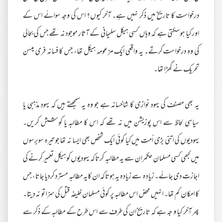
درخواست کا تاریخ میں ذکر نہیں ہے۔ آخر کیوں؟ اس کی وجہ سوائے اس کے
اور کیا ہوسکتی ہے کہ وہاں کسی ہیکل سلیمانی کے آثار موجود نہ تھے جس کی بحالی
کی وہ درخواست کرتے۔ یہ واقعی ایک مزعومہ ہیکل تھا، جس کا فسانہ فری میسن
تحریک نے گھڑا تھا۔
یہ بھی مصنف کی یہود نوازی کا شاخسانہ ہے جو وہ یہ سمجھتے ہیں کہ یہود مذہبی یا
سیاسی لحاظ سے اس پوزیشن میں نہ تھے کہ اس کا مطالبہ یا کو شش کریں۔
یہودیوں کی اتنی بڑی اُمت میں کیا کوئی ایک شخص بھی ایسا نہ تھا جو تیرہ سوبرسوں
میں کبھی کسی مسلمان حکمران سے یہ مطالبہ کرتاکہ یہودیوں کو ہیکل تعمیر کرنے کی
اجازت دی جائے۔ زیادہ سے زیادہ یہ ہوتاکہ ان کایہ مطالبہ مسترد کردیا جاتا، جس
کا امکان کم تھا۔ انہیں محض اس مطالبہ پر کوئی مسلمان خلیفہ قتل کی سزا تو نہ دیتا۔
پھر آخر کیا و جہ ہے کہ تاریخ ان کی طرف سے اس طرح کے مطالبہ کے ذکر سے