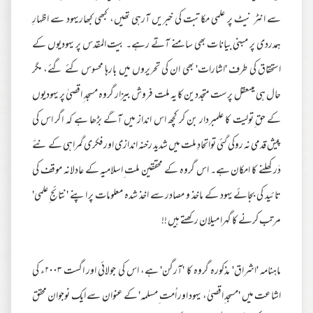
سے انٹر نیٹ پر علمی مکاتبت کی خبریں آرہی تھیں، کبھی کبھاریہود سے اظہارِ
ہمدردی پر مبنی بیانات بھی سامنے آتے رہے۔ بیت المقدس پر یہودیوں کے
استحقاق کی طرف 'اشارات' بھی ان کی تحریروں میں بارہا محسوس کئے گئے، مگر
حال ہی میںعقل پرست متجددین کا یہ ملت فروش بیزار گروہ مسجد ِاقصیٰ پر یہودیوں
کے حق ِتولیت کا علمبردار بن کر کچھ اس انداز میں آگے بڑھا ہے کہ اگر اس کی
پیش قدمی نہ روکی گئی تواتحادِ ملت میں شدید رخنہ اندازی اور فکری گمراہی کے نئے
دَر کھلنے کا امکان ہے۔ اس گروہ کے محققین ملت ِاسلامیہ کے عادلانہ موقف کی
تائید کی بجائے یہود کے ماخذ و مصادر سے اخذ شدہ معلومات پر اپنے 'نتائج ِعلمی'
مرتب کرنے کا گہرا میلان رکھتے ہیں !!
ماہنامہ 'اشراق' مذکورہ گروہ کا 'آرگن' ہے، اس کی جولائی اور اگست ۲۰۰۳ء کی
اشاعت میں 'مسجد ِاقصیٰ، یہود اور اُمت ِمسلمہ' کے عنوان سے ایک نوجوان محقق