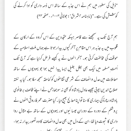
''ذیل کی سطور میں ہم نے اس جذبہ کے ساتھ اس ذمہ داری کو ادا کرنے کی
کوشش کی ہے۔'' (ماہنامہ 'اشراق': جولائی ۲۰۰۳ء ،صفحہ ۳۴)
ہم آج تک یہ سمجھنے سے قاصر ہیںکہ متجددین کے اس گروہ کے ارکان کے
قلوب میں یہ جذبہ ہر اس مقام پر آخر کیوں بیدار ہوتا ہے جہاں ملت ِاسلامیہ کے
موقف کی مخالفت کرنی ہو۔ آخر انہوں نے یہ کیسے فرض کرلیا ہے کہ آج تک
اُمت ِمسلمہ میں ایک بھی بطل جلیل ایسا پیدا نہیں ہوا جو یہودیوں کے ساتھ
معاملات میں عدل و انصاف کے شرعی تقاضوں کو کماحقہ سمجھ سکا ہو۔ کیا یہ نکتہ
صلاح الدین ایوبی جیسے عادل بادشاہ کو بھی نہ سوجھا جس نے اپنے مخالف برطانوی
بادشاہ رچرڈ کی بیماری کا سنا تو اپنا معالج بھیج دیا۔ کیا حضرت عمر فاروقؓ جنہوں نے
یروشلم کے دورہ کے دوران عیسائیوں اور یہودیوں کے ساتھ بے مثال روا
داری کا ثبوت دیا تھا، ان کے دل میں بھی عدل و انصاف کا وہ تصور بیدار نہ ہوا،