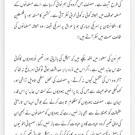
کی طرح ثبت ہے۔ مصنف جس گروہ کی ہم نوائی کررہا ہے، اسے مسلمانوں کے
مسلمہ موقف میں ہمیشہ کوئی نہ کوئی خرابی نظر آتی ہے۔ کشمیر کا مسئلہ ہو، یا فلسطین
کا، افغانستان پر امریکی بمباری ہو یا عراق پر امریکی قبضہ، وہ ہمیشہ مسلمانوں کی
مخالف سمت میں نظر آتے ہیں!!
ہم اُوپر کی سطور میں لکھ چکے ہیں کہ ہیکل کی بازیابی اور تعمیر نویہودیوں کاکوئی
مقدس جذبہ نہیں ہے۔اگر اس میں ذرّہ برابر صداقت ہوتی تو کوئی امر مانع نہ تھا کہ
آخر وہ اس کی تکمیل کیوں نہ کرتے، یہ مصنف کی محض سطحی تاویل تراشی اور
کھوکھلی موضوعیت ہے جس کی بنا پر انہیں یہودیوں کے 'مقدس جذبہ' پر اس قدر
ایمان ہے۔ مصنف یہودیوں کو مظلوم ثابت کرنے کے جوش میںاس تاریخی
حقیقت کو جھٹلانے سے بھی باز نہیں رہے کہ یہودیوں کو مسلمانوں نے کبھی ان
کی اپنی تعمیر کردہ عبادت گاہ پرعبادت کرنے سے باز نہیں رکھا۔ صہیونی جنونیوں