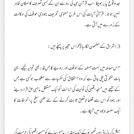
بعد وقوع پذیر ہوچکا ، اب قرآنِ مجید کی رو سے ان کے کسی تصرف کا امکان ظاہر
نہیں ہوتا۔ قرآنی آیات کی اس طرح معنوی تحریف یہودی موقف کی وکالت
کے زمرے میں آتی ہے۔
3. اشراق کے مضمون نگاربالآخر اس نتیجہ پر پہنچے ہیں :
''اس معاملہ میں اُمت ِمسلمہ کے موقف اور رویے کا جس قدر بھی تجزیہ کیجئے، یہی
بات نکھرتی چلی جاتی ہے کہ وہ 'استحقاق' کی نفسیات سے مغلوب ہوگئی ہے جس
کے نتیجے میں مسجد اقصیٰ کی تولیت کی 'امانت' کو ایک مستقل مذہبی حق قرار دینے
اور یہود کو اس سے قطعاً لاتعلق ثابت کرنے کے لئے علمی سطح پر انحرافات کا
ایک سلسلہ وجود میں آچکا ہے۔
ہیکل کی بازیابی اور تعمیرنو کے ایک مقدس مذہبی جذبے کو 'مسجد ِاقصیٰ کی حرمت کی