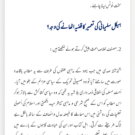
سخت نوٹس لینا چاہئے۔
ہیکل سلیمانی کی تعمیر کا قضیہ اٹھانے کی و جہ؟
2. مصنف خلاصۂ بحث پیش کرتے ہوئے لکھتے ہیں :
''گذشتہ صدی میں جب یہود کے مذہبی حلقوں کی طرف سے یہ مطالبہ باقاعدہ
صورت میں سامنے آیا تو وہ صہیونی تحریک کے سیاسی عزائم کے جلو میں آیا۔
اُمت ِمسلمہ کی اخلاقی ذمہ داری بلا شبہ یہ تھی کہ وہ سیاسی کشا کش سے بالاتر ہوکر
اس مطالبہ کو اس کے صحیح شرعی و مذہبی تناظر میںدیکھتی اور اسلام کی اُصولی
تعلیمات کی روشنی میں اس معاملے کا فیصلہ عدل و انصاف کے ساتھ بالکل بے
لاگ طریقے سے کرتی۔ اہل کتاب اور ان کی عبادت گاہوں کے بارے میں