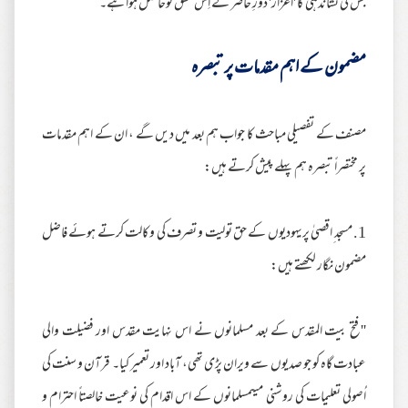
جس کی نشاندہی کا 'اعزاز' دورِ حاضر کے اِس محقق کوحاصل ہوا ہے۔
مضمون کے اہم مقدمات پر تبصرہ
مصنف کے تفصیلی مباحث کا جواب ہم بعد میں دیں گے ، ان کے اہم مقدمات
پر مختصراً تبصرہ ہم پہلے پیش کرتے ہیں:
1. مسجد ِاقصیٰ پریہودیوں کے حق تولیت و تصرف کی وکالت کرتے ہوئے فاضل
مضمون نگار لکھتے ہیں:
''فتح بیت المقدس کے بعد مسلمانوں نے اس نہایت مقدس اور فضیلت والی
عبادت گاہ کو جو صدیوں سے ویران پڑی تھی، آباد اور تعمیر کیا۔ قرآن و سنت کی
اُصولی تعلیمات کی روشنی میںمسلمانوں کے اس اقدام کی نوعیت خالصتاً احترام و