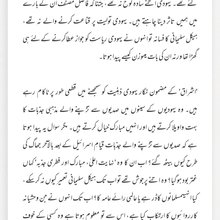
کئے تھے۔ یہودی اتنے سادہ لوح نہ تھے، جتنا کہ فاضل مصنف ان کے بارے
میں ہمیں تاثر دینا چاہتے ہیں۔ یہودی تولیت پر قناعت کرنے والے نہ تھے،
ہیکل سلیمانی کا فسانہ تو انہوں نے یہودی ریاست کو جواز عطاکرنے کے لئے ہی
گھڑا تھا ورنہ ان کی بات میںوزن کیسے پیدا ہوتا۔
'اشراق' کے مضمون نگار یہودی ذہنیت کو سمجھنے میں قطعی طور پر ناکام رہے
ہیں۔ وہ یہودیوں کے سینوں میں صدیوں سے تڑپنے والے مذہبی جذبات کا
بہت واویلا کرتے ہیں اور انہیں مبارک خیال کرتے ہیں۔ مگر سوال یہ پیدا ہوتا
ہے کہ صدیوں سے تڑپنے والے جذبات قیامِ اسرائیل کے بعد بالآخر جھاگ کی
طرح کیوں بیٹھ گئے؟ اب ان کا وہ 'نہایت اعلیٰ، مبارک اور فطری جذبہ' کہاں
غتر بود ہوگیا؟ وہ اتنے پرجوش تھے تو اب تک ہیکل سلیمانی تعمیر کیوں نہ کرسکے،
کیا انہیںمسلمانوں کاڈر ہے یا عالمی رائے عامہ کا؟ اب تک انہوں نے جن وحشیانہ
کارروائیوں کا ارتکاب کیا ہے، اس سے تو معلوم ہوتا ہے وہ کسی کے خوف