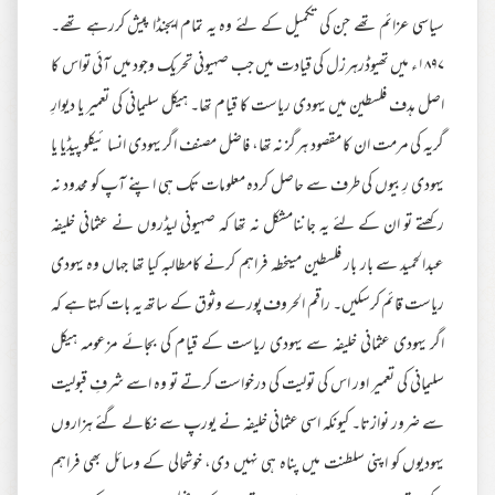
سیاسی عزائم تھے جن کی تکمیل کے لئے وہ یہ تمام ایجنڈا پیش کررہے تھے۔
۱۸۹۷ء میں تھیوڈرہرزل کی قیادت میں جب صہیونی تحریک وجود میں آئی تواس کا
اصل ہدف فلسطین میں یہودی ریاست کا قیام تھا۔ ہیکل سلیمانی کی تعمیر یا دیوارِ
گریہ کی مرمت ان کا مقصود ہرگز نہ تھا، فاضل مصنف اگر یہودی انسا ئیکلو پیڈیا یا
یہودی رِبیوں کی طرف سے حاصل کردہ معلومات تک ہی اپنے آپ کو محدود نہ
رکھتے تو ان کے لئے یہ جاننامشکل نہ تھا کہ صہیونی لیڈروں نے عثمانی خلیفہ
عبدالحمید سے بار بار فلسطین میںخطہ فراہم کرنے کامطالبہ کیا تھا جہاں وہ یہودی
ریاست قائم کرسکیں۔ راقم الحروف پورے وثوق کے ساتھ یہ بات کہتا ہے کہ
اگر یہودی عثمانی خلیفہ سے یہودی ریاست کے قیام کی بجائے مزعومہ ہیکل
سلیمانی کی تعمیر اور اس کی تولیت کی درخواست کرتے تو وہ اسے شرفِ قبولیت
سے ضرور نوازتا۔ کیونکہ اسی عثمانی خلیفہ نے یورپ سے نکالے گئے ہزاروں
یہودیوں کو اپنی سلطنت میں پناہ ہی نہیں دی، خوشحالی کے وسائل بھی فراہم