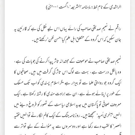
الراشدی کے نام خط: ماہنامہ 'الشریعہ'،اگست ۲۰۰۱ئ)
راقم نے نعیم صدیقی صاحب کی رائے یہاں اس لیے نقل کی ہے کہ قارئین یہ
جان سکیں کہ اس گروہ کے متعلق اہل علم کیا 'حسن ظن' رکھتے ہیں۔
نعیم صدیقی صاحب نے موصوف کے مجتہدانہ تاثر پیدا کرنے کی جو بات کی ہے،
وہ بالکل درست ہے، بہت سے لوگ اس تاثر کی گرفت میں ہیں۔صحافیوں کا
ایک گروہ جو روایتی علما سے تو بیزار ہے مگر اسلام پسندی کو اب تک مسلک
کے طور پر اپنائے ہوئے ہے، ان سے اِرادت مندی کا رشتہ رکھتا ہے۔ایک
معروف صحافی تو پاکستان میں جدید اسلامی ریاست کے تصور کو فروغ دینے میں
انہیں 'آخری اُمید' سمجھتے ہیں۔روزنامہ جنگ کے ایک کالم نگار نے توانہیں'فقیہ
العصر' کا لقب دے رکھا ہے اور دوسروں سے یہ منوانے کے لیے تواتر سے