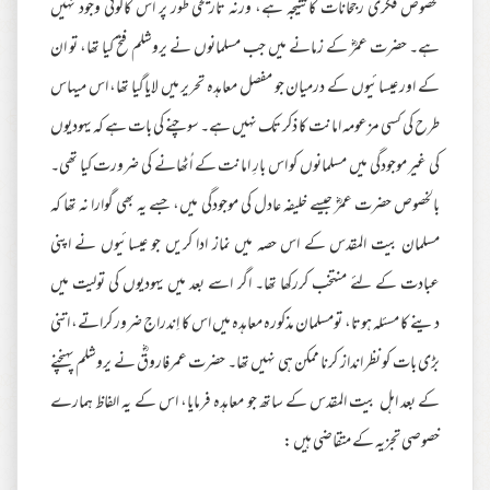
مخصوص فکری رجحانات کانتیجہ ہے، ورنہ تاریخی طور پر اس کاکوئی وجود نہیں
ہے۔ حضرت عمرؓ کے زمانے میں جب مسلمانوں نے یروشلم فتح کیا تھا، تو ان
کے اور عیسائیوں کے درمیان جو مفصل معاہدہ تحریر میں لایاگیا تھا، اس میںاس
طرح کی کسی مزعومہ امانت کا ذکر تک نہیں ہے۔ سوچنے کی بات ہے کہ یہودیوں
کی غیر موجودگی میں مسلمانوں کو اس بارِ امانت کے اُٹھانے کی ضرورت کیا تھی۔
بالخصوص حضرت عمرؓ جیسے خلیفہ عادل کی موجودگی میں، جسے یہ بھی گوارا نہ تھا کہ
مسلمان بیت المقدس کے اس حصہ میں نماز ادا کریں جو عیسائیوں نے اپنی
عبادت کے لئے منتخب کررکھا تھا۔ اگر اسے بعد میں یہودیوں کی تولیت میں
دینے کا مسئلہ ہوتا، تومسلمان مذکورہ معاہدہ میں اس کا اِندراج ضرور کراتے، اتنی
بڑی بات کو نظر انداز کرنا ممکن ہی نہیں تھا۔ حضرت عمرفاروقؓ نے یروشلم پہنچنے
کے بعد اہل بیت المقدس کے ساتھ جو معاہدہ فرمایا، اس کے یہ الفاظ ہمارے
خصوصی تجزیہ کے متقاضی ہیں :