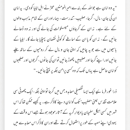
''یہ وہ امان ہے جو اللہ کے بندے امیرالمومنین عمرؓ نے اہل ایلیا کو دی۔ یہ امان
ان کی جان، مال، گرجا، صلیب، تندرست، بیمار اور ان کے تمام مذہب والوں
کے لئے ہے۔ نہ ان کے گرجاؤں میںسکونت کی جائے گی اور نہ وہ ڈھائے
جائیں گے، نہ ان کو یا ان کے احاطے کو کوئی نقصان پہنچایا جائے گا۔ ایلیا کے
باسیوں میں سے جو یہ چاہیں کہ اپنی جان و مال لے کر رومیوں کے ساتھ چلے
جائیں اور اپنے گرجا اور صلیبیں چھوڑ جائیں تو ان کی جانوں، گرجوں اور صلیبوں
کو امان حاصل ہے یہاں تک کہ وہ کسی پرامن جگہ پر پہنچ جائیں۔''
ذرا غور فرمائیے ایک ایسا تفصیلی معاہدہ جس میں گرجا تو اپنی جگہ، ایک چھوٹی سی
علامت تقدس یعنی 'صلیب' تک کو امان دینے کاذکر ہے۔ یہ کیسے ممکن تھا کہ اس
شہر میں کسی ہیکل سلیمان یا دیوارِ گریہ کے آثار موجود ہوتے جسے اس وقت کے
یہودی اپنے معبد کے طور پر استعمال کرتے تھے اور ان کا ذکر اس معاہدے میں