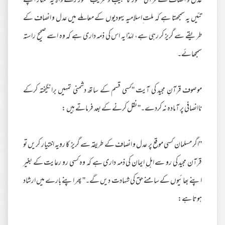
عدل و انصاف کے قرآنی تصور کا عجیب و غریب تصور رکھنے والا یہ قلمکار اپنے
تئیں یہ سمجھتا ہے کہ ملت ِاسلامیہ یہودیوں کے معاملے میں عدل و انصاف کے
طریقے سے گریز کر رہی ہے، لہٰذا یہ اس کی ذمہ داری ہے کہ وہ اسے صحیح راستہ
سمجھائے۔
موصوف قرآنِ مجید کی آیت ''کسی قسم کے ساتھ دشمنی تمہیں برانگیختہ کرکے
ناانصافی پر آمادہ نہ کردے۔'' نقل کرنے کے بعد فرماتے ہیں :
''اگر مسلمان کسی موقع پر عدل و انصاف کے طریقہ سے گریز کا رویہ اختیار کریں تو
قرآن مجید کی رو سے اہل ِایمان کی ذمہ داری ہے کہ وہ کسی رو رعایت کے بغیر
اپنے بھائیوں کے سامنے حق کی شہادت دیں گے۔'' پھر اپنے بارے میں ارشاد
ہوتا ہے: