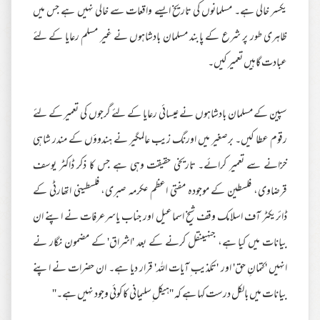
یکسر خالی ہے۔ مسلمانوں کی تاریخ ایسے واقعات سے خالی نہیں ہے جس میں
ظاہری طور پر شرع کے پابند مسلمان بادشاہوں نے غیر مسلم رعایا کے لئے
عبادت گاہیں تعمیر کیں۔
سپین کے مسلمان بادشاہوں نے عیسائی رعایا کے لئے گرجوں کی تعمیر کے لئے
رقوم عطا کیں۔ برصغیر میں اورنگ زیب عالمگیر نے ہندوؤں کے مندر شاہی
خزانے سے تعمیر کرائے۔ تاریخی حقیقت وہی ہے جس کا ذکر ڈاکٹر یوسف
قرضاوی، فلسطین کے موجودہ مفتی اعظم عکرمہ صبری، فلسطینی اتھارٹی کے
ڈائریکٹر آف اسلامک وقف شیخ اسماعیل اور جناب یاسرعرفات نے اپنے ان
بیانات میں کیا ہے، جنہیںنقل کرنے کے بعد 'اشراق' کے مضمون نگار نے
انہیں 'کتمانِ حق' اور 'تکذیب ِآیات اللہ' قرار دیا ہے۔ ان حضرات نے اپنے
بیانات میں بالکل درست کہا ہے کہ ''ہیکل ِسلیمانی کا کوئی وجود نہیں ہے۔''