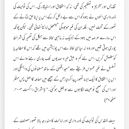
تقدیس اور تکریم و تعظیم کی تھی، نہ کہ استحقاق اور استیثار کی۔ اس کی تولیت کی
ذمہ داری انہوں نے یہود کو اس سے بے دخل کرکے اس پر اپنا حق جتانے کے
تصور کے تحت نہیں، بلکہ ان کی غیر موجودگی میںمحض امانتا ًاُٹھائی تھی۔ لیکن چونکہ
اس سارے عرصہ میں یہود کے نزدیک نہ مذہبی لحاظ سے ہیکل کی تعمیر کی شرائط
پوری ہوتی تھیں اور وہ نہ سیاسی لحاظ سے اس پوزیشن میں تھے کہ اس کا مطالبہ یا
کوشش کریں، اس لئے کم و بیش تیرہ صدیوں تک جاری رہنے والے اس
تسلسل نے غیر محسوس طریقے سے مسجد اقصیٰ کے ساتھ مسلمانوں کی وابستگی اور
اس پر استحقاق کا ایک ایسا تصور پیدا کردیا جس کے نتیجے میں معاملہ کااصل پس منظر
اور اس کی صحیح نوعیت نگاہوں سے اوجھل ہوگئی۔'' (اشراق: اگست ۲۰۰۳،
صفحہ ۴۸)
بیت المقدس کی تولیت کی ذمہ داری اور امانت کا مندرجہ بالا تصور مصنف کے