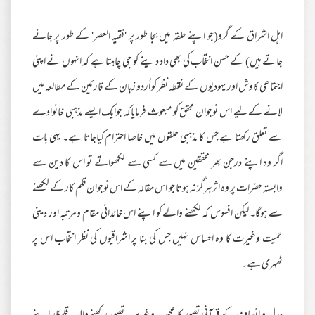
اہل اشراق کے گرو(جو اپنے حلقہ میں بجا طور پر 'فقیہ العصر' کے طور پر جانے
جاتے ہیں) کے حسن انتخاب کی بھی داد دینے کو جی چاہتا ہے کہ انہوں نے اپنی
اجتماعی کاوش اور یہودیوں کے نقطہ نظر کو اُردو زبان کے قارئین کے مطالعہ میں
لانے کے لیے اس نوجوان محقق کو مبعوث فرمایاکہ جوایک ایسے مذہبی خانوادے
سے تعلق رکھتا ہے جس کا مذہبی حلقوں میں خاصا احترام کیاجاتا ہے۔ یہی بات
اگر وہ اپنے درجن بھر محققین میں سے کسی سے لکھواتے تو اس کا دین سے
وابستہ حضرات پر وہ اثر ہرگز نہ ہوتا جو اس مقالہ کے اس نوجوان قلم کار کے لکھنے
سے ہوگا۔ لیکن افسوس کہ لکھنے والے کو اپنے اس خاندانی مقام ومرتبہ اور دینی
حمیت وغیرت کا وہ احساس نہیں جس کی بنا پر اشراقیوں کی نظر انتخاب اس پر
ٹھہری ہے۔