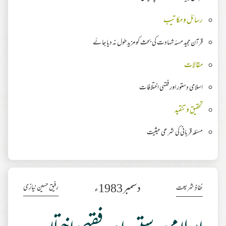
رسائل و مکاتیب
قرآن مجید مسئہ شہادت کی بحث کو مزید طول نہ دیا جائے
مقالات
اسلامی دستور اور فقہی اختلافات
تحقیق وتنقید
مسئلہ قربانی کی شرعی حیثیت
دسمبر 1983ء
رفیق حسین نیازی
نفاذِ شریعت