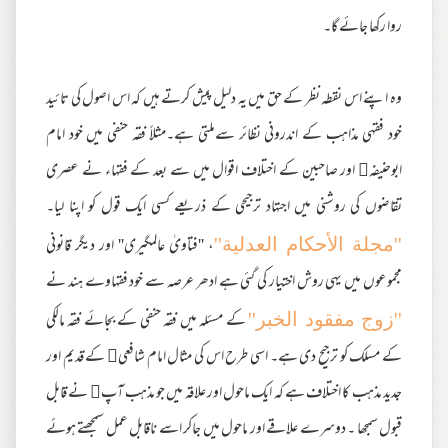
روا رکھا جائے گا۔
وہ اپنے اس نقطہ نظر کے حق میں یہ دلیل پیش کرتے ہیں کہ اس اصول کی تائید
خود فقہی مذاہب کے اندرونی نظائر سےملتی ہے۔مثلاً فقہ حنفی میں خود امام
ابوحنیفہ اور صاحبین کے اختلاف اقوال میں سے بعد کے فقہاء نے عصری
تقاضوں کی روشنی میں اجتہاد ترجیحی کے ذریعے کسی ایک قول کو اپنا لیا۔
، ''فتاویٰ عالمگیری'' اور دیگر قانونی
''مجلة الأحکام العدلیة''
مجموعوں میں یہی روش اختیار کی گئی ہے ادھر عرصہ سے خود فقہاوے ہند نے
کے مسئلہ میں فقہ حنفی کے بجائے فقہ مالکی
''زوج مفقود الخبر''
کے مسلک کو ترجیح دی ہے۔ اسی طرح اس کی مثال امام شافعی کے قدیم اور
جدید مذہب کا اختلاف ہے کہ ایک ماحول اور علاقہ میں جو مذہب آپ نے قابل
قبول سمجھا ۔ دوسرے علاقے اور ماحول میں جاکر اسے ناقابل عمل سمجھتے ہوئے