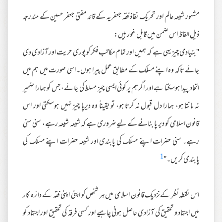
مشہور شیعہ عالم اور تحریک نفاذ فقہ جعفریہ کے قائد مفتی جعفر حسین کے مندرجہ
ذیل الفاظ اس ضمن میں قابل غور ہیں:
''بنیادی چیز یہی ہے کہ ہمیں اور تمام مکاتب فکر کو پوری حریت اور آزادی دی
جائے تاکہ وہ اپنے مسلک کے مطابق عمل پیرا ہوں۔ اسی صورت میں ہم میں
اتحاد پیدا ہوسکتا ہے اور اگرہم پر کوئی ایسی چیز مسلط کی جائے، جس کو ہمارا ضمیر
نہ مانتا ہو، ہمارا دل قبول نہ کرتا ہو، تو یقیناً وہ دیرپا چیز نہیں ہوسکتی اور اس
قانون اسلامی کو دیر پا بنانے کے لیے ضروری ہے کہ شیعہ شیعہ رہے، سنی سنی
رہے۔ سنی حضرات اپنے مسلک کی پابندی اور شیعہ حضرات اپنے مسلک کی
1
پابندی کریں۔''
اس نقطہ نظر کےنزدیک قانون اسلامی میں ہر شخص کو اپنی اپنی فقہ کے دائرہ کار
میں اجتہاد و تحقیق کی آزادی حاصل ہونی چاہیے اور کسی فرقہ کی تحقیق اور اجتہاد کو