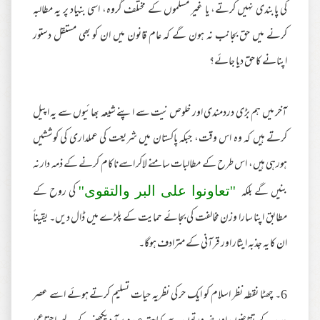
کی پابندی نہیں کرتے، یا غیر مسلموں کے مختلف گروہ، اسی بنیاد پر یہ مطالبہ
کرنے میں حق بجانب نہ ہون گے کہ عام قانون میں ان کو بھی مستقل دستور
اپنانے کا حق دیا جائے؟
آخر میں ہم بڑی دردمندی اور خلوص نیت سے اپنے شیعہ بھائیوں سے یہ اپیل
کرتے ہیں کہ وہ اس وقت، جبکہ پاکستان میں شریعت کی عملداری کی کوششیں
ہورہی ہیں، اس طرح کے مطالبات سامنے لاکر اسےناکام کرنے کے ذمہ دار نہ
بنیں گے بلکہ
کی روح کے
''تعاونوا على البر والتقوى''
مطابق اپنا سارا وزن مخالفت کی بجائے حمایت کے پلڑے میں ڈال دیں۔ یقیناً
ان کا یہ جذبہ ایثار اور قرآنی کے مترادف ہوگا۔
6۔ چھٹا نقطہ نظر اسلام کو ایک حر کی نظریہ حیات تسلیم کرتے ہوئے اسے عصر