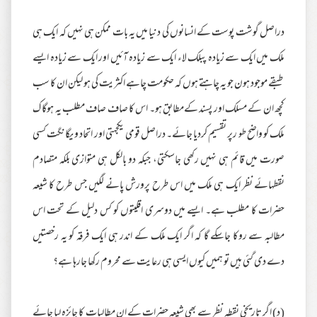
دراصل گوشت پوست کے انسانوں کی دنیا میں یہ بات ممکن ہی نہیں کہ ایک ہی
ملک میں ایک سے زیادہ پبلک لاء ایک سے زیادہ آئیں اور ایک سے زیادہ ایسے
طبقے موجود ہون جو یہ چاہتے ہوں کہ حکومت چاہے اکثریت کی ہو لیکن ان کا سب
کچھ ان کے مسلک اور پسند کےمطابق ہو۔ اس کا صاف صاف مطلب یہ ہوگا ک
ملک کو واضح طو رپر تقسیم کردیا جائے۔ دراصل قومی یکجہتی اور اتحاد و یگانگت کسی
صورت میں قائم ہی نہیں رکھی جاسکتی، جبکہ دو بالکل ہی متوازی بلکہ متصادم
نقطہائے نظر ایک ہی ملک میں اس طرح پرورش پانے لگیں جس طرح کا شیعہ
حضرات کا مطلب ہے۔ ایسے میں دوسری اقلیتوں کو کس دلیل کے تحت اس
مطالبہ سے روکا جاسکے گا کہ اگر ایک ملک کے اندر ہی ایک فرقہ کو یہ رخصتیں
دے دی گئی ہیں تو ہمیں کیوں ایسی ہی رعایت سے محروم رکھا جارہا ہے؟
(د) اگر تاریخی نقطہ نظر سے بھی شیعہ حضرات کے ان مطالبات کا جائزہ لیا جائے