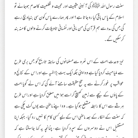
سنت رسول اللہ ﷺ کی آئینی حثییت اور حجیت و قطعیت کالعدم ہوجائے تو
اسلام کے پاس باقی کیا رہ جاتا ہے؟ اور پھر ہمارے پاس کون سی بنیاد بچ رہے
گی جس کی مدد سے ہم قرآن کی من مانی اور نفسانی تاویلات کرنے والوں کا منہ بند
کرسکیں گے۔
نیز وحدت امت کے اس نعرہ سےمسلمانوں کی سابقہ تاریخ کو جس بری طرح
سے ملیا میٹ کردیا گیاہے وہ اپنی جگہ ایک بہت بڑا المیہ ہے اور ا س کے نتائج و
عواقب پر غور کرنے سے یہ تلخ حقیقت سامنے آئے گی کہ اس نے گویا امت
کے پاؤں کے نیچے سے زمین کھینچ کر اسے ہوا میں معلق کردیا ہے اور اس طرح
ہرشے سے اس کا رابطہ منقطع ہوگیا ہے۔ وہ اپنے ماضی سے یوں کٹ چکی ہے
کہ سنت کے انکار کے بعد ماضی اس کےلیے کسی کام کا نہیں رہ گیا، جبکہ اپنا
مستقبل اس نے دوسروں کے سپرد کردیا ہے، چنانچہ یہ کہا جاسکتا ہے کہ