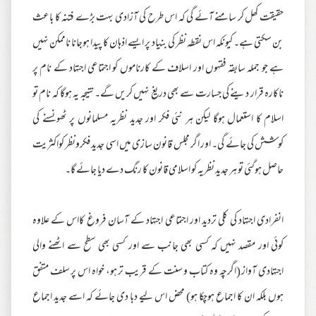
حقیقت کھل کر سامنے آئے گی کہ اس طرح کی آزادی بہت بڑے فتنہ کا باعث
بن سکتی ہے۔ کیونکہ اس نقطہ نظر کی بنیاد پر ایسے اذہان کا پیدا ہوجانا ناممکن نہیں
ہے جو جملہ سابقہ فقہوں اور اسلاف کے کارناموں کو اجتماعی اجتہاد کے نام پر
ناکارہ قرار دینے کی جسارت سے بھی دریغ نہیں کریں گے۔نتیجہ یہ ہوگا کہ نام تو
اسلام کا استعمال ہوگا لیکن ہر نئی فکر اور جدید نظریہ مسلمانوں پر ٹھونسنے کی
کوشش کی جائے گی۔ اور اگر مجلس قانون سازی میں اسی جدید فکرونظر کواکثریت
حاصل ہوگئی تو ہر جدید نظریہ کو اسلامی قانون کا رنگ دے دیا جائے گا۔
انفرادی اجتہاد کی کلی تردید اور اجتماعی اجتہاد کے آسان فروغ کااس کے علاوہ
کوئی اور مقصد نہیں کہ کسی بھی جانب سے اور کسی بھی سطح سے اٹھنے والی
اجتہادی آواز (اگرچہ وہ کتاب و سنت کے قریب تر ہو، خواہ اس پر سلف متفق
ہوں بلکہ ان کا اجماع ہوچکا ہو) محض اس لیے دبا دی جائے کہ اسے جدید اجماع