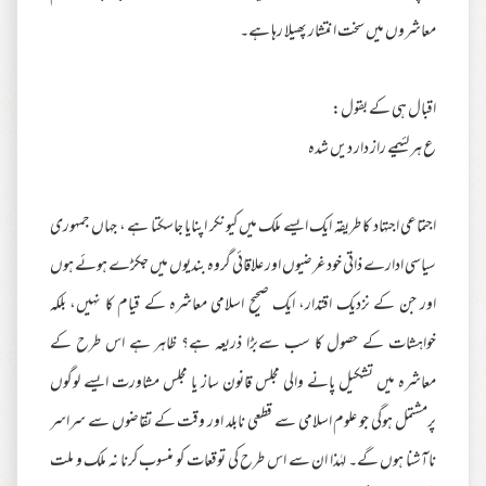
معاشروں میں سخت انتشار پھیلا رہا ہے۔
اقبال ہی کے بقول:
ع ہر لئیمے راز دار دیں شدہ
اجتماعی اجتہاد کا طریقہ ایک ایسے ملک میں کیونکر اپنایا جاسکتا ہے ، جہاں جمہوری
سیاسی ادارے ذاتی خود غرضیوں اور علاقائی گروہ بندیوں میں جکڑے ہوئے ہوں
اور جن کے نزدیک اقتدار، ایک صحیح اسلامی معاشرہ کے قیام کا نہیں، بلکہ
خواہشات کے حصول کا سب سےبڑا ذریعہ ہے؟ ظاہر ہے اس طرح کے
معاشرہ میں تشکیل پانے والی مجلس قانون ساز یا مجلس مشاورت ایسے لوگوں
پرمشتمل ہوگی جو علوم اسلامی سے قطعی نابلد اور وقت کے تقاضوں سے سراسر
ناآشنا ہوں گے۔ لہٰذا ان سے اس طرح کی توقعات کو منسوب کرنا نہ ملک و ملت