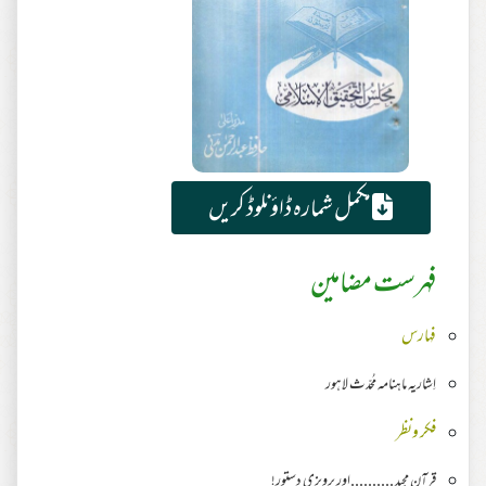
مکمل شمارہ ڈاؤنلوڈ کریں
فہرست مضامین
فہارس
اِشاریہ ماہنامہ مُحدّث لاہور
فکر ونظر
قرآن مجید ..........اور پرویزی دستور!