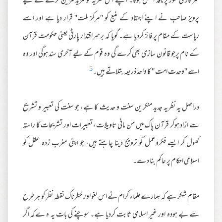
سرکاری طور پرنافذ العمل ہوگا۔ اپنے اس نظریہ کو مزید مزین کرنے کے لیے
پرویز صاحب نے اپنے اجتہاد کے منبع کو ''مرکز ملت'' قرار دیا ہے اور اسے
ریاست کے مقام پر فائز کردیا ہے۔ گویا کہ برسراقتدار پارٹی یعنی حکومت قرآن
کے نام پرجو قانون سازی بھی کرے گی وہ قوم کے لیے آخری سند ہوگی اور وہ
5
اسے ''وحدت امت '' کا واحد ذریعہ بتلاتے ہیں۔
دراصل یہ نظریہ جدید منکرین سنت و حدیث کا ہے، جو سنت کی تعبیر و تشریح
سے ازاد ہوکر قرآن پاک میں من مانی تاویلات، تعبیرات اور تشریحات کا راستہ
کھول کر ایسے فکروعمل کو ترویج دینا چاہتے ہیں، جو اپنی مغرب زدہ عقل کو
اسلامی احکام پر حاکم بنا دے۔
مقام شکر ہے کہ ہمارے علماء کرام نے اس لغو اور خطرناک نقطہ نظر کو ہر طرح
سے بے ہودہ اور غیر اسلامی ثابت کردیا ہے۔ سوچنے کی بات یہ ہ ےکہ اگر