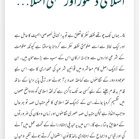
اسلامی دستور اور فقہی اختلافات
4۔ جہاں تک چوتھےنقطہ نظر کاتعلق ہے تو یہ انتہائی خصوصی اہمیت کا حامل ہے
اور ایک لحاظ سے اسے حکومتی نقطہ نظر سے گردانا جاسکتا ہے کیونکہ حکومت
کے شرعی اداروں سے وابستہ ارکان اس کے سب سے بڑےمؤید ہیں۔ ان
کے نزدیک اصل کام معاشرہ میں قوانین شرعیہ کی عملداری کا ہے، اس لیے
موجودہ دور کے تقاضوں سے کماحقہ عہدہ برآ ہونے اور ترقی پذیر دنیا کے ساتھ
قدم بہ قدم چلنے کے لیے کسی حد تک ناگزیر ہے کہ فقہ اسلامی کو دو واضح حصوں
میں تقسیم کردیا جائے۔ان کے نزدیک فقہ اسلامی کا غیرمتبدل حصہ تو بہرحال
واجب النفاذ ہے لیکن متبدل حصہ عصری تقاضوں اور زمان و مکان کی ضرورتوں
کے مطابق بدلتا رہے گا۔ اس میں یہ تبدیلی اجتہاد رائے کے تحت عمل میں آئے
گی اور قیاس و اجماع کے اجتہادی ماخذ قانون استعمال کرتے ہوئے تغیر و تبدل