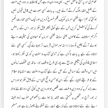
عوام کی سرپرستی حاصل نہیں۔ یہی وہ استبداد ہے جس کا مقابلہ ہر دور میں امت
کے جلیل القدر لوگ کرتے آئے ہیں۔ یہ بات کسی صورت میں قابل قبول نہیں
ہوکتی کہ ہم اپنے فقہی سرمایہ کو یک قلم منسوخ کردیں اور ایک ایسی عمارت تعمیر
کرنے کی کوشش کریں جس کے لیے کوئی نقشہ پیش نظر نہ ہو۔ اس کے برعکس
اگرہم اسلاف کےکاموں یعنی سابقہ فقہی سرمایہ کو معاون کی حیثیت دیتے
ہوئے آگے چلیں تو ہمارا راستہ اور منزل قریب تر ہوجائے گی۔ کسی بھی نئے
اجتہاد کے لیے یہ بات ناگزیر ہے کہ آدمی کتاب و سنت پر گہری نظر رکھتا ہو،
اسلامی قانون کی پچھلی تاریخ سے پوری طرح واقف ہو، ساتھ ہی مختلف زمانوں
میں اس وقت کے مسائل کے حل کے لیے کتاب وسنت سے استنباط احکام
کے جو طریقے اختیار کیے گئے، ان کا حسن و قبح بھی اس کےپیش نظر ہو اور اس
سے بڑھ کر یہ کہ وہ دین و ملت سے مخلص ہو اور دین میں کوئی نئی راہ نکالنے والا
نہ ہو۔ آج ہر شخص بدقسمتی سے مجتہد بنا ہوا ہے۔بالخصوص مغرب زدہ طبقہ
اپنے نئے نئے اجتہادات کے ذریعے نت نئے شگوفے چھوڑ رہا ہے اور مسلم