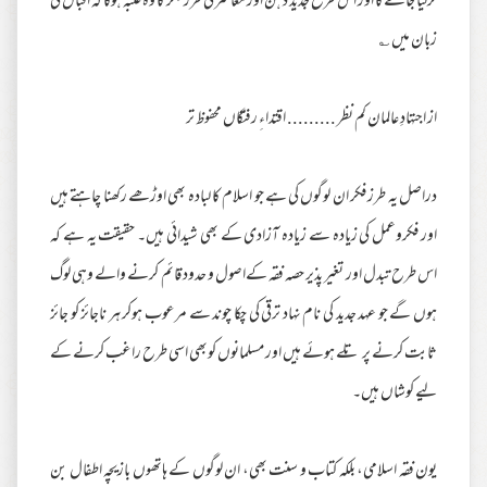
کرلیا جائے گا اور اس طرح جدید ذہن اور معاشرتی طرز فکر کا وہ غلبہ ہوگا کہ اقبال کی
زبان میں ؎
از اجتہادِ عالمان کم نظر ......... اقتداءِ رفتگاں محفوظ تر
دراصل یہ طرز فکر ان لوگوں کی ہے جو اسلام کا لبادہ بھی اوڑھے رکھنا چاہتے ہیں
اور فکروعمل کی زیادہ سے زیادہ آزادی کے بھی شیدائی ہیں۔ حقیقت یہ ہے کہ
اس طرح تبدل اور تغیر پذیر حصہ فقہ کےاصول و حدود قائم کرنے والے وہی لوگ
ہوں گے جو عہد جدید کی نام نہاد ترقی کی چکا چوند سے مرعوب ہوکر ہر ناجائز کو جائز
ثابت کرنے پر تلے ہوئے ہیں اور مسلمانوں کوبھی اسی طرح راغب کرنے کے
لیے کوشاں ہیں۔
یون فقہ اسلامی، بلکہ کتاب و سنت بھی، ان لوگوں کے ہاتھوں بازیچہ اطفال بن