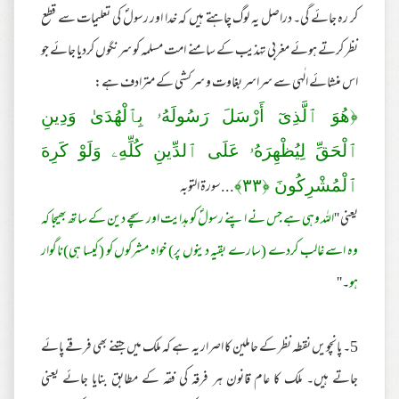
کر رہ جائے گی۔ دراصل یہ لوگ چاہتے ہیں کہ خدا اور رسولؐ کی تعلیمات سے قطع
نظر کرتے ہوئے مغربی تہذیب کے سامنے امت مسلمہ کو سرنگوں کردیا جائے جو
اس منشائے الٰہی سے سراسر بغاوت و سرکشی کے مترادف ہے:
﴿هُوَ ٱلَّذِىٓ أَرْ‌سَلَ رَ‌سُولَهُۥ بِٱلْهُدَىٰ وَدِينِ
ٱلْحَقِّ لِيُظْهِرَ‌هُۥ عَلَى ٱلدِّينِ كُلِّهِۦ وَلَوْ كَرِ‌هَ
...سورۃ التوبہ
ٱلْمُشْرِ‌كُونَ ﴿
٣٣
﴾
یعنی ''
اللہ وہی ہے جس نے اپنے رسولؐ کو ہدایت اور سچے دین کے ساتھ بھیجا کہ
وہ اسے غالب کردے (سارے بقیہ دینوں پر) خواہ مشرکوں کو (کیسا ہی)ناگوار
ہو
۔''
5۔ پانچویں نقطہ نظر کے حاملین کا اصرار یہ ہے کہ ملک میں جتنے بھی فرقے پائے
جاتے ہیں۔ ملک کا عام قانون ہر فرقہ کی فقہ کے مطابق بنایا جائے یعنی