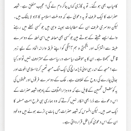
کامیاب بھی ہوگئے۔ تو یہ گاڑی کہاں جاکر دم لے گی؟ عجیب منطق ہے، شیعہ
حضرات کا ایک طرف تو یہ دعویٰ ہے کہ وہ ملت اسلامیہ کا جزو لاینفک ہیں۔
لیکن دوسری طرف ان کے مطالبات بعینہ وہی ہیں جو کسی خطے میں رہنے
والے ایسے طبقے کے ہوتے ہین جو کسی بھی معاملہ میں اسی خطہ کے دوسرے
طبقہ سے اشتراک اور یکجہتی و ہم آہنگی کو اپنے فرقہ وارانہ اتحاد کے لیے زہر
قاتل سمجھتا ہے۔ ان کا یہ مؤقف ریاست در ریاست کے مترادف نہیں تو اور کیا
ہے؟ مسجد کے اندر ہی اپنی ڈیڑھ انچ کی ایک الگ مسجد تعمیر کرنا اسلامی اخوت اور
بھائی چارے کی روح کے خلاف ہے۔ ملک کے دوسرے فرقوں اور طبقوں کی
یہ کوشش تحسین کے قابل ہے کہ وہ ہزار اختلاف کے باوجود شیعہ حضرات کے
اس دعوےٰ سے ذرا بھی انکار نہیں کرتے کہ وہ ہماری ہی طرح امت مسلمہ کا
ایک حصہ ہیں۔ لیکن افسوس کہ شیعہ حضرات جس بات پر اڑے ہوئے ہیں وہ خود
ان کے اس دعویٰ کو باطل قرار دیتی ہے۔