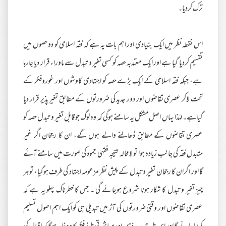
ترک کردیا۔
اس نقطہ نظر میں ایک بنیادی اور اہم بات یہ ہے کہ فقہ اسلامی کو دو حصوں میں
تقسیم کردیا گیا ہے اور ایک معتدبہ حصہ کو کسی تغیر و تبدل سے ماوراء قرار دیا جارہا
ہے، جبکہ فقہ اسلامی کے ایک بڑے حصہ کو اجتہادی کاوشوں اور غوروفکر کے
تحت لاکر عصری تقاضوں اور دور جدید کی ضرورتوں کے مطابق تغیر پذیر قرار دیا
گیاہے۔ لہٰذا یہاں اصل مشکل یہ سامنے ہوگی کہ وہ لوگ جو قابل تغیر و تبدل حصہ کو
عصری تقاضوں کے مطابق ڈھالنے والے ہوں گے، ان کا رجحان اگر غیر
متبدل فقہ کی جانب زیادہ ہوا تو لامحالہ نتیجہ فقہی جمود کی صورت میں سامنے آئے
گا اور اگران کا رجحان تغیر و تبدل کے پیش نظر مزعومہ اجتہاد کی طرف ہوگیا، تو ہر
چیز تغیر و تبدل کا شکار ہونا شروع ہوجائے گی ۔ جس کا خطرناک پہلو یہ ہے کہ
عصری تقاضوں اور وقتی ضرورتوں کی آڑ میں تبدیلی ہی کو ایک اہم اصول تسلیم