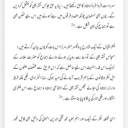
سردست فرداً فرداً اجتہاد کا حق رکھتے ہیں۔ اپنا یہ حق مجالس تشریعی کو منتقل کردیں
گے۔ یوں بھی مسلمان چونکہ متعدد فرقوں میں بٹے ہوئے ہیں اس لیے ممکن بھی
2
ہے تو اجماع کی یہی شکل ہے۔''
فکر اقبال کے ایک شارح پروفیسر منور مرزا اس بات کو یوں بیان کرتے ہیں:
''مجالس تشریعی کے توسط سے روپذیر ہونے والے اجماع کو حضرت علامہ کے
نزدیک اس قدر اہمیت اس لیے حاصل ہے کہ اس طریق سے مختلف ملکوں کے
اہل نظر و قانون کےباہم قریب آجانے کی امید ہوگی۔ لہٰذا انفرادی، ملکی بلکہ فرقہ
وارانہ اجتہاد کی بجائے مجلس تشریعی کے اجتماعی اجتہاد و اجماع سے اس فکری
3
انتشار اور ملکی انارکی پر قابو پایا جاسکتا ہے۔''
اسی نقطہ نظر کے ایک اور اہم مؤید محمد تقی الدین امینی کی دلیل بھی قابل غور