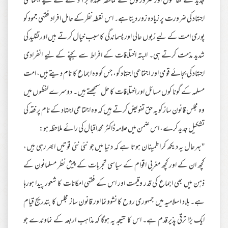
جدید کے تقاضوں اور ضرورتوں سے کماحقہ عہدہ برآ دیکھنے کے لیے اجتماعی
اجتہاد کی ضرورت پر زیادہ زور دیتا ہے۔ اس نقطہ نظر کے حامل افراد فقہی جمود کو
پوری امت کے لیے زبوں حالی اور پسماندگی کا سبب خیال کرتے ہیں اورتقلید کی
شدید مذمت کرتے ہی۔ البتہ اختلافات کے افراط سے بچنے کے لیے انفرادی
اجتہاد کی بجائے قومی اور اجتماعی اجتہاد کو، جس کو وہ اجماع کا نام دیتے ہیں، امت
مسلمہ کے گونا کوں مسائل اور اختلافات کا حل سمجھتے ہیں۔ دوسرے لفظوں میں
وہ مجلس قانون ساز کو یہ حق تفویض کرتے ہیں کہ وہ اجتماعی اجتہاد کے نام پر فقہ کی
تشکیل جدید کرے، اس ضمن میں علامہ ڈاکٹر محمداقبال کی رائے ملاحظہ ہو:
''بہرحال یہ دیکھ کر اطمینان ہوتا ہے کہ دنیا میں جو نئی نئی قوتیں ابھر رہی ہیں،
کچھ ان کے اور کچھ مغربی اقوام کے سیاسی تجربات کے پیش نظر مسلمانون کے
ذہن میں بھی اجماع کی قدر وقیمت اور اس کے فقہی امکانات کا شعور پیدا ہورہا
ہے۔ بلاد اسلامیہ میں جمہوری روح کا نشوونما اور قانون ساز مجلس کا بتدریج قیام
ایک بڑا ترقی پذیر قدم ہے۔ اس کا نتیجہ یہ ہوگا کہ مذاہب اربعہ کے نماوندے جو