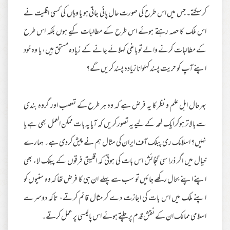
کرسکتے۔ جس میں اس طرح کی صورت حال پائی جاتی ہو یا وہاں کی کسی اقلیت نے
اس ملک کا حصہ رہتے ہوئے اس طرح کے مطالبات کیے ہوں بلکہ اس طرح
کے مطالبات کرنے والے تو باغی کہلائے جانے کے زیادہ مستحق ہیں، یا وہ خود
اپنے آپ کو حریت پسند کہلوانا زیادہ پسند کریں گے؟
بہرحال اہل علم و نظر کا یہ فرض ہے کہ وہ ہر طرح کے تعصب اور گروہ بندی
سے بالاتر ہوکر ایک لمحہ کے لیے یہ تصور کریں کہ آیا یہ بات ممکن العمل بھی ہے یا
نہیں؟ اسلامک ری پبلک آف ایران کی مثال ہم نے پیش کردی ہے۔ ہمارے
خیال میں اگر ذرا سی گنجائش اس بات کی ہوتی کہ اقلیتی فرقوں کے پبلک لاء بھی
اپنے اپنے بحال رکھے جائیں تو سب سے پہلے ان ہی کا فرض تھا کہ وہ سنیوں کو
اپنے ملک میں اس بات کی اجازت دے کر مثال قائم کرتے، تاکہ دوسرے
اسلامی ممالک ان کے نقش قدم پر چلتے ہوئے اس پالیسی پر عمل کرتے۔