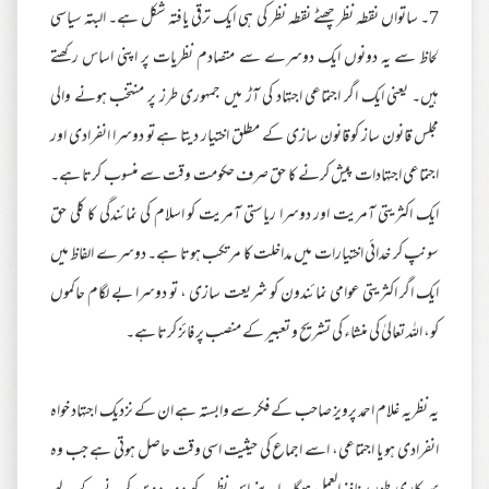
7۔ ساتواں نقطہ نظر چھٹے نقطہ نظر کی ہی ایک ترقی یافتہ شکل ہے۔ البتہ سیاسی
لحاظ سے یہ دونوں ایک دوسرے سے متصادم نظریات پر اپنی اساس رکھتے
ہیں۔ یعنی ایک اگر اجتماعی اجتہاد کی آڑ میں جمہوری طرز پر منتخب ہونے والی
مجلس قانون ساز کو قانون سازی کے مطلق اختیار دیتا ہے تو دوسرا انفرادی اور
اجتماعی اجتہادات پیش کرنے کا حق صرف حکومت وقت سے منسوب کرتا ہے۔
ایک اکثریتی آمریت اور دوسرا ریاستی آمریت کو اسلام کی نمائندگی کا کلی حق
سونپ کر خدائی اختیارات میں مداخلت کا مرتکب ہوتا ہے۔ دوسرے الفاظ میں
ایک اگر اکثریتی عوامی نمائندون کو شریعت سازی ، تو دوسرا بے لگام حاکموں
کو، اللہ تعالیٰ کی منشاء کی تشریح و تعبیر کے منصب پر فائز کرتا ہے۔
یہ نظریہ غلام احمد پرویز صاحب کے فکر سے وابستہ ہے ان کے نزدیک اجتہاد خواہ
انفرادی ہو یا اجتماعی، اسے اجماع کی حیثیت اسی وقت حاصل ہوتی ہے جب وہ