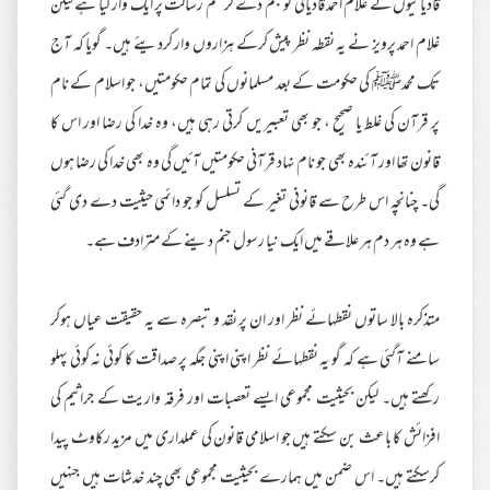
قادیانیوں نے غلام احمد قادیانی کو جنم دے کر ختم رسالت پر ایک وار کیا ہے لیکن
غلام احمد پرویز نے یہ نقطہ نظر پیش کرکے ہزاروں وار کردیئے ہیں۔ گویا کہ آج
تک محمدﷺ کی حکومت کے بعد مسلمانوں کی تمام حکومتیں، جو اسلام کے نام
پر قرآن کی غلط یا صحیح ، جو بھی تعبیریں کرتی رہی ہیں، وہ خدا کی رضا اور اس کا
قانون تھا اور آئندہ بھی جو نام نہاد قرآنی حکومتیں آئیں گی وہ بھی خدا کی رضا ہوں
گی۔ چنانچہ اس طرح سے قانونی تغیر کے تسلسل کو جو دائمی حیثیت دے دی گئی
ہے وہ ہر دم ہر علاقے میں ایک نیا رسول جنم دینے کے مترادف ہے۔
متذکرہ بالا ساتوں نقطہائے نظر اور ان پر نقد و تبصرہ سے یہ حقیقت عیاں ہوکر
سامنے آگئی ہے کہ گو یہ نقطہائے نظر اپنی اپنی جگہ پر صداقت کا کوئی نہ کوئی پہلو
رکھتے ہیں۔ لیکن بحیثیت مجموعی ایسے تعصبات اور فرقہ واریت کے جراثیم کی
افزائش کا باعث بن سکتے ہیں جو اسلامی قانون کی عملداری میں مزید رکاوٹ پیدا
کرسکتے ہیں۔ اس ضمن میں ہمارے بحیثیت مجموعی بھی چند خدشات ہیں جنہیں