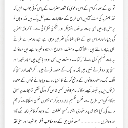
تو ان کے علماء کرام کے اس دعویٰ کا شیعہ حضرات کے پاس کوئی جواب نہیں کہ
فقہ جعفریہ کی مستند کتابیں اس طرح کے مطالبات سےبالکل پاک ہیں بلکہ وہاں تو
پرسنل لاء میں بھی بہت حد تک اشتراک اور یکجہتی نظر آتی ہے۔ آخر فقہ جعفریہ
کی بنیاد اور اساس ان کے اکابر علماء کی نظر میں وہی ہے جسے دوسرے فرقے
بھی بنیاد مانتے ہیں، مثلاً کتاب و سنت ، اجماع، اجتہاد وغیرہ ایسے میں معاذ اللہ
یہ بات تسلیم کرلی جائے کہ کتاب و سنت میں بھی دو دو باتیں ہیں؟ پھر شیعہ اور
سنی ہی دو فرقے نہیں ہیں بلکہ ہرایک کے متعدد فرقے ہیں۔ اگر شیعہ اور سنی کو
الگ الگ دستور و قانون کے وضع کرنے کا اختیار دے دیا جائے تو ان کے متعدد
فرقوں میں یہ فیصلہ کیسے ہوگا کہ عام قانون کسی خاص گروہ کی فقہی ترجیحات پر مبنی
ہوگا؟ گویا اس طرح سے فقہی تقسیم لامحدود ہوکر سینکڑوں فقہی اختلافات کو جنم
دے گی۔کیا اتنا شدید دستوری انتشار کسی مملکت کے وجود کو قائم رکھ سکے گا؟
علاوہ ازیں.............. مسلمانوں ہی کے وہ مکاتب فکر، جو شیعہ اور سنی فقہ