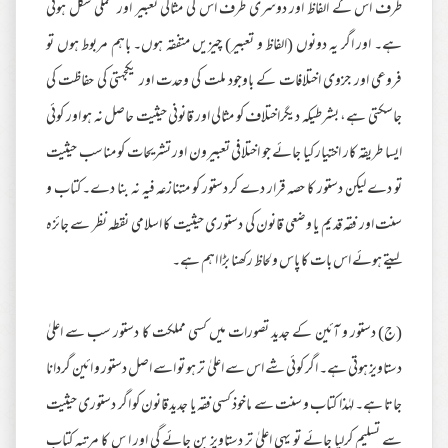
طرف اس کے الفاظ اور دوسری طرف اس کی مثالی تعبیر اور عملی شکل ہوتی
ہے۔ اور اگر یہ دونوں (الفاظ و تعبیر) چیزیں متفقہ ہوں۔ باہم مربوط ہوں تو
فروعی اور جزوی اختلافات کے باوجود ملت کی وحدت اور یکجہتی کی حفاظت کی
جاسکتی ہے، بشرطیکہ دیگراختلاف کو مثالی اور قانونی حیثیت حاصل نہ ہو اور کوئی
ایسا طریقہ کار اختیار کیا جائے جو اختلافی تعبیرون اور تشریحات کو مناسب حیثیت
تو دے لیکن دستور کا حصہ قرار دے کر دستور کو متنازعہ فیہ نہ بنا دے۔ کتاب و
سنت اور فقہ قدیم یا وضعی قانون کی دستوری حیثیت کا اسلامی نقطہ نظر سے جائزہ
لیتے ہوئے اس بات کا پاس ولحاظ رکھنا بڑا اہم ہے۔
(ج) دستور و آئین کے جدید تصورات میں کسی مملکت کا دستور سب سے اعلیٰ
دستاویز ہوتی ہے۔ اگر کوئی شے اس سے اعلیٰ تر ہو تو اسے اصل دستور و ائین گردانا
جاتا ہے۔ لہٰذا کتاب و سنت سے ماخوذ کسی فقہ یا جدید قانون کو اگر دستوری حیثیت
سے تسلیم کرلیا جائے تو یہی اعلیٰ تر دستاویز بن جائے گی اور ا س کا مرتبہ کتاب