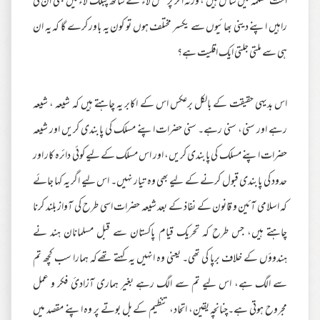
امت مسلمہ میں شامل ہیں ، ورنہ اگر پرسنل لاء کے ساتھ پبلک لاء میں بھی ان کی
راہیں اپنے دینی بھائیوں سے یکسر مختلف ہوں تو کون یہ باور کرے گا کہ یہ ان
ہی سے ملتی جلتی ایک اقلیت ہے؟
اس بدیہی حقیقت کے بالکل برعکس اس کے اکابر یہ چاہتے ہیں کہ شیعہ ، شیعہ
رہے اور سنی، سنی رہے۔ سنی حضرات اپنے مسلک کی پابندی کریں اور شیعہ
حضرات اپنے مسلک کی پابندی کریں، اور اس مسلک کے لیے کوئی دائرہ کار اور
حدود کی پابندی قبول کرنے کے لیے بھی وہ تیار نہیں۔ اس لیے اگر یہ کہا جائے
کہ اسلامی آئین و قانون کے نفاذ کے بعد شیعہ حضرات اسی طرح کی آواز بلند کرنا
چاہتے ہیں، جس طرح کہ تحریک قیام پاکستان سے قبل مسلمانان ہند نے
ہندوؤں کے خلاف برپا کی تھی۔ یعنی وہ انہیں یہ کہتے تھےکہ ہمارا سب کچھ تم
سے الگ ہے، اس لیے تم سے الگ رہے بغیر ہماری آزادئ فکر و عمل
مجروح ہوتی ہے۔چنانچہ یقین، اتحاد، تنظیم کے بل بوتے پر وہ اپنے مقصد میں