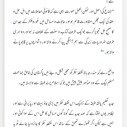
ہے:
''اجماع کی اصل اور ممکن العمل صورت یہی ہے کہ قانونی معاملات میں اہل حل و
عقد کی ایک مجلس مشاورت قائم ہو اور حالات و مسائل میں غوروفکر کے بعد ان
کا صحیح حل تجویز کرے جو ایک طرف کتاب و سنت کے خلاف نہ ہو اور دوسری
طرف ضروریات زندگی سے ہم آہنگی پیدا کرنے والا اور دشواریوں پر قابو پانے
4
والا ہو۔''
واضح رہے کہ مندرجہ بالا نقطہ نظر کو عملی شکل دینے میں پاکستان کی خالق جماعت
مسلم لیگ کے وہ عناصر پیش پیش ہیں جو کہ اسلام پسند طبقہ سے وابستہ ہیں۔
جدید تعلیم یافتہ طبقہ کے نزدیک اس نقطہ نظر میں بڑی جاذبیت اور پذیرائی ہے اور
بظاہر یوں لگتا ہے کہ عہد جدید کے گونا گوں مسائل کا حل اس کے سوا کوئی اور
نہیں ہے لیکن اگر تھوڑے تعمق کے ساتھ اس نقطہ نظر کا جائزہ لیا جائے تو یہ