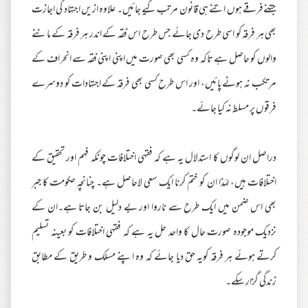
جتنےفرقے ہوں اتنے ہی قانون مرتب کیے جائیں۔ علاوہ ازیں اجتہاد کی اجازت
بھی ہر فرقہ کو اسی طرح دی جائے جس طرح اس فقہ کے اندر ہر فرقہ کے ماننے
والوں کو حاصل ہے تاکہ وہ کسی بھی صورت میں اپنی اپنی فقہ سے انحراف کے
مرتکب نہ ہونے پائیں، اور اس طرح کسی بھی فرقہ کے اجتہادات کو دوسرے
فرقوں پر مسلط نہ کیا جائے۔
دراصل ان لوگوں کا استدلال یہ ہے کہ فقہی اختلافات چونکہ فہم اور تحقیق کے
اختلافات ہیں، لہٰذا ان کو ختم کرنا ایک سعی لاحاصل ہے۔ چنانچہ حکومت کا جبر
بھی اس ضمن میں ایک طرح سے ناروا اور بے دلیل بن جاتا ہے۔ان کے
نزدیک موجودہ صورت حال کا واحد حل یہ ہے کہ فقہی اختلافات کو بعینہ تسلیم
کرتے ہوئے ہر فرقہ کویہ حق دیا جائے کہ وہ اپنے مسلک و طریق کے مطابق
زندگی گزار سکے۔