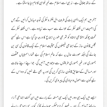
کے ساتھ بھلائی ہے، نہ ہی اسے اسلام سے خیر خواہی کا نام دیا جاسکتا ہے۔
آخر میں ہم ایک ایسی بات کی طرف اہل فکر و نظر کی توجہ مبذول کرائیں گے جس
کی اہمیت اس نقطہ نظر کے حوالے سے سب سے زیادہ ہے۔ اس نقطہ نظر کے
تحت چونکہ اجتماعی اجتہاد کو شرعی طور پر اجماع کا درجہ دیا گیا ہے اس لیے کسی
مجلس قانون ساز کے اجماعی فیصلوں کی حیثیت اسلام کے ایک قانون کی سی بن
جائے گی جبکہ صورت حال یہ ہے کہ عالم اسلام کی بے شمار اسمبلیاں مختلف
جمہوری اور غیر جمہوری طریقوں سے وجود میں آئیں گی، جو اپنے اپنے حالات
اور مسائل کےمطابق قانون سازی کریں گی اور یہ بھی طے نہیں کہ وہ اس کے
لیے کون سے اصول و مبادی کی پیروی کریں گی۔
ایسے میں ایک ہی دور میں ایک ہی مسئلہ کے بارے میں ان گنت اجماعی آراء
سامنے آجائیں گی اور یہ فیصلہ کرنا ناممکن ہوجائے گا کہ کون سی اجماعی رائے