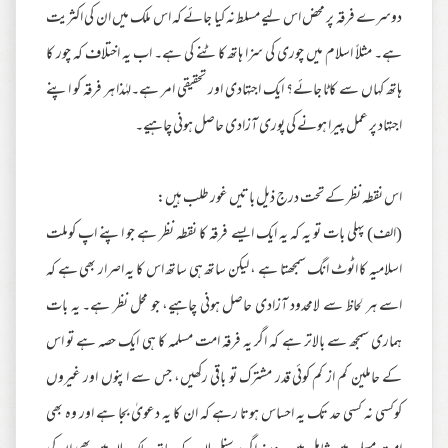
دوسرے فرقہ پر محض اس لیے مسلط نہ کیا جائے کہ اس ملک میں ان کی اکثریت
ہے۔ مثلاً اسلام میں چوری کی سزا ہاتھ کاٹنے کی ہے۔ اب یہ اختلاف کہ چور کا
ہاتھ کہاں سے کاٹا جائے؟ ایک اجتہادی اور تحقیقی امر ہے۔لہٰذا ہر فرقہ کو اپنے
اجتہاد پر عمل پیرا ہونے کی پوری آزادی حاصل ہونی چاہیے۔
اس نقطہ نظر کے تحت درج ذیل باتیں غور طلب ہیں:
(الف) پہلی بات تو یہ کہ یہ ایک ایسے فرقہ کا نقطہ نظر ہے جو اپنے اپ کوملت
اسلامیہ کا اٹوٹ انگ سمجھتا ہے ، لیکن ساتھ ہی ساتھ اس کا یہ اصرار بھی ہے کہ
اسے ہر لحاظ سے لامحدود آزادی حاصل ہونی چاہیے، جو محل نظر ہے۔ یہ بات
ہماری سمجھ سے بالاتر ہے کہ اگر یہ فرقہ امت مسلمہ کا ہی ایک حصہ ہے تو اس
کے حاملین کم از کم کوئی قدر مشترک تو باقی رکھیں، جس سے اپنوں اور غیروں
کوکسی نہ کسی حد تک یہ احساس ہوتا رہے کہ ان کا یہ دعویٰ بجا ہے اور وہ بھی