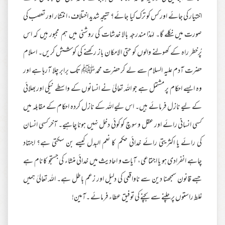
اختیار کی جائے اور کس کو ترک کیا جائے؟ نتیجہ شدید اختلاف، انتشار اور تعصب کی
صورت میں نکلے گا۔ لہٰذا مندرجہ بالا خدشات کی روشنی میں ہم مجبور ہیں کہ اس
پُرخطر راہ کے کھولنے والوں کو حتی الامکان باز رکھنے کی کوشش کریں۔ اسلام
حضرت آدم علیہ السلام سے لے کر حضرت محمد ﷺ تک برابر چلا آرہا ہے اور
وہ ایسے احکام پر مشتمل ہے جو اللہ تعالیٰ نے انسانوں کے واسطے نیکی اوربھلائی
کے لیے نازل فرمائے ہیں۔ اس لیے اللہ کے نازل کردہ احکام کے مقابلہ میں
کسی انسانی رائے اور عقل و سوچ کو کوئی دخل نہیں ہونا چاہیے۔ آخر کسی انسان
کی رائے یا اکثریتی رائے خدائی حکم کا نعم البدل کیسے بن سکتی ہے؟ اجتہاد
چاہے انفرادی ہو یا اجتماعی، آیات و احادیث میں خدائی منشاء کی جستجو کا نام ہے
جسے قانون سمجھنا دین سے ناواقعی کی دلیل اور زعم باطل ہے۔ اللہ تعالیٰ ہمیں
غلط راستوں پرچلنے سے بچنے کی توفیق عطاء فرمائے ۔آمین!