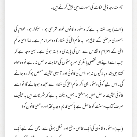
ہم مندرجہ ذیل نکات کی صورت میں پیش کرتےہیں۔
(الف) پہلا نکتہ یہ ہےکہ دستور و قانون خواہ شرعی ہو ، سیکولر ہو، عوام کی
جمہوری مرضی کے تابع ہو، یہ حاکم اعلیٰ کی منشاء کا دوسرا نام ہے۔ لہٰذا اسی حاکم
اعلیٰ کے احترام و تقدس سے اس کی پابندی وابستہ ہوتی ہے۔ یہی وجہ ہے کہ
جب اسے اپنے ان شخصی یا نظری سرپرستوں کی حمایت حاصل نہ رہے تو وہ خواہ
کتنا ہی بلند و بالا کیوں نہ ہو، اس کی قانونی اور آئینی حیثیت معطل ہوکر رہ جائے
گی۔ اس لیے کوئی دستور بھی اگر حاکم اعلیٰ کی منشاء سے علیحدہ ہوجائے گا تو اسے
قانونی حیثیت حاصل نہیں ہوسکتی۔ ہمیں دیکھنا یہ ہے کہ شریعت میں یہ حیثیت
صرف کتاب و سنت کو حاصل ہے یا کسی قدیم و جدید فقہ اور وضعی قانون کو؟
(ب) دستور و قانون کی ایک خاص وضع اور شکل ہوتی ہے، جس کے لیے ایک