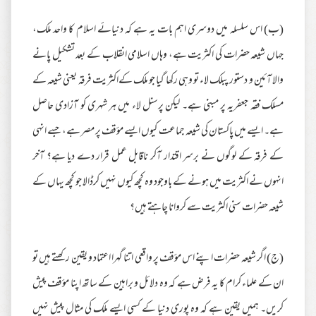
(ب) اس سلسلہ میں دوسری اہم بات یہ ہے کہ دنیائے اسلام کا واحد ملک،
جہاں شیعہ حضرات کی اکثریت ہے، وہاں اسلامی انقلاب کے بعد تشکیل پانے
والا آئین و دستور پبلک لاء تو وہی رکھا گیا جو ملک کےاکثریت فرقہ یعنی شیعہ کے
مسلک فقہ جعفریہ پر مبنی ہے۔ لیکن پرسنل لاء میں ہر شہری کو آزادی حاصل
ہے۔ ایسے میں پاکستان کی شیعہ جماعت کیوں ایسے مؤقف پر مصر ہے، جسے انہی
کے فرقہ کے لوگوں نے برسر اقتدار آکر ناقابل عمل قرار دے دیا ہے؟ آخر
انہوں نے اکثریت میں ہونے کے باوجود وہ کچھ کیوں نہیں کرڈالا جو کچھ یہاں کے
شیعہ حضرات سنی اکثریت سے کروانا چاہتے ہیں؟
(ج) اگر شیعہ حضرات اپنے اس مؤقف پر واقعی اتنا گہرا اعتماد و یقین رکھتے ہیں تو
ان کے علماء کرام کا یہ فرض ہے کہ وہ دلائل و براہین کے ساتھ اپنا مؤقف پیش
کریں۔ ہمیں یقین ہے کہ وہ پوری دنیا کے کسی ایسے ملک کی مثال پیش نہیں