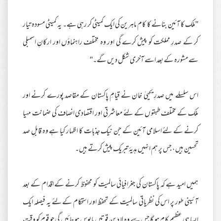
''ملک کا آئین بنانے کا کام ماہرین کی ایک کمیٹی کر رہی ہے۔ یہ کمیٹی مسودہ تیار
کر کے صدرِ مملکت کو پیش کرے گی اور وہ مختلف راہنماؤں اور ارکانِ اسمبلی
سے مشورہ کے بعد اسے آخری شکل دیں گے۔''
اس سلسلے میں صدرِ یحییٰ خان نے قیامِ پاکستان کے مقاصد پورے کرنے اور
ملک کے مختلف طبقوں کے لئے معاشرتی اور اقتصادی انصاف کی ضمانت مہیا
کرنے کے لئے اسلامی آئین کے جن نیک جذبات کا اظہار کیا ہے وہ قابلِ صد
تحسین ہیں، جس پر ہم انہیں ہدیۂ تبریک پیش کرتے ہیں۔
ہمیں امید ہے کہ پاکستان کی جغرافیائی سالمیت کو محفوظ کرنے کے اقدام کے بعد
آئینی طور پر اس کی نظریاتی سالمیت کے تحفظ اور استحکام کے لئے یہ فیصلہ ایک
ایسا ہی عظیم کام ہو گا جس سے وہ لا دین قوتیں مایوس ہو جائیں گی جو قوم کو وقت