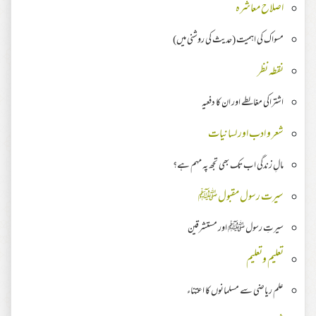
اصلاح معاشرہ
مسواک کی اہمیت (حدیث کی روشنی میں)
نقطہ نظر
اشتراکی مغالطے اور ان کا دفعیہ
شعر و ادب اور لسانیات
مالِ زندگی اب تک بھی تجھ پہ مہم ہے؟
سیرت رسول مقبول ﷺ
سیرتِ رسول ﷺ اور مستشرقین
تعلیم وتعلیم
علم ریاضی سے مسلمانوں کا اعتناء