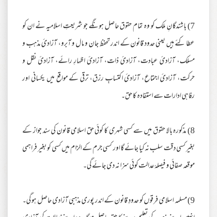
7) باشندگانِ ملک کو وہ تمام حقوق حاصل ہونگے جو شریعتِ اسلامیہ نے ان کو
عطا کئے ہیں یعنی حدود قانون کے اندر تحفظ جان و مال و آبرو، آزادیٔ مذہب و
مسلک، آزادیٔ عبادت، آزادیٔ ذات، آزادیٔ اظہارِ رائے، آزادیٔ نقل و
حرکت، آزادیٔ اجتماع، آزادیٔ اکتسابِ رزق، ترقی کے مواقع میں یکسانی اور
رفاہی ادارات سے استفادہ کا حق۔
8) مذکورہ بالا حقوق میں سے کسی شہری کا کوئی حق اسلامی قانون کی سند جواز کے
بغیر کسی دقت سلب نہ کیا جائے گا اور کسی جرم کے الزام میں کسی کو بغیر فراہمی
موقعہ صفائی و فیصلۂ عدالت کوئی سزا نہ دی جائے گی۔
9) مسلمہ اسلامی فرقوں کو حدودِ قانون کے اندر پوری مذہبی آزادی حاصل ہو گی۔