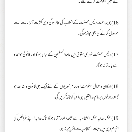
کے بغیر حکومت کرنے لگے۔
16) جو جماعت رئیسِ مملکت کے انتخاب کی مجاز ہو گی وہی کثرت آراء سے اسے
معزول کرنے کی بھی مجاز ہو گی۔
17) رئیسِ مملکت شہری حقوق میں عامۃ المسلمین کے برابر ہو گا اور قانونی مواخذہ
سے بالا تر نہ ہو گا۔
18) ارکان و عمال حکومت اور عام شہریوں کے لئے ایک ہی قانون و ضابطہ ہو
گا اور دونوں پر عام عدالتیں ہی اس کو نافذ کریں گی۔
19) محکمہ عدلیہ محکمہ انتظامیہ سے علیحدہ اور آزاد ہو گا تاکہ عدلیہ اپنے فرائض کی
انجام دہی میں ہیئت انتظامیہ سے اثر پذیر نہ ہو۔