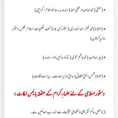
٭ (مفتی) محمد صاحبداد عفی عنہ (سندھ مدرسۃ الاسلام، کراچی)
٭ (مولانا)محمد ظفر احمد انصاری (سیکرٹری بورڈ آف تعلیمات اسلام مجلس دستور
ساز پاکستان)
٭ (پیر صاحب) محمد ہاشم محوی (ٹنڈو سائیں داد، سندھ)
٭ (مولانا شمس الحق افغانی (سابق وزیر معارف، ریاست قلات)
دستور اسلامی کے لئے علماءِ کرام کے متفقہ بائیس نکات:
1) اصل حاکم تشریعی و تکوینی حیثیت سے اللہ رب العالمین ہے۔