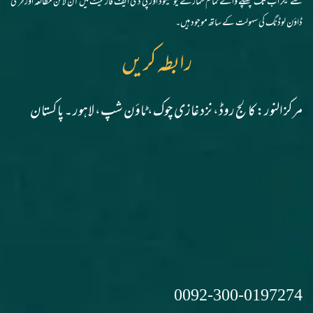
سے لیکر اب تک چھپنے والے تمام شمارے یونیکوڈ اور پی ڈی ایف فارمیٹ میں آن لائن مطالعہ اور فری
ڈاؤن لوڈنگ کی سہولت کے ساتھ موجود ہیں۔
رابطہ کریں
مرکز النور: کالج روڈ، نزد غازی چوک، ٹاؤن شپ، لاہور ۔ پاکستان
0092-300-0197274