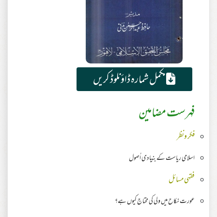
مکمل شمارہ ڈاؤنلوڈ کریں
فہرست مضامین
فکر ونظر
اسلامی ریاست کے بنیادی اُصول
فقہی مسائل
عورت نکاح میں ولی کی محتاج کیوں ہے؟