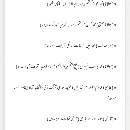
٭ (مولانا)خیر محمد (مہتمم مدرسہ خیر المدارس، ملتان شہر)
٭ (مولانا مفتی)محمد حسن (مہتمم مدرسہ اشرفیہ نیلا گنبد لاہور)
٭ (پیر صاحب) محمد امین الحسنات (مانکی شریف، سرحد)
٭ (مولانا) محمد یوسف نبوری (شیخ التفسیر دار العلوم الاسلامیہ اشرف آباد سندھ)
٭ (حاجی) خادم الاسلام محمد امین (خلیفہ حاجی ترنگ زئی، المجاہد آباد پشاور صوبہ
سرحد)
٭ (قاضی) عبد الصمد سربازی (قاضی قلات، بلوچستان)