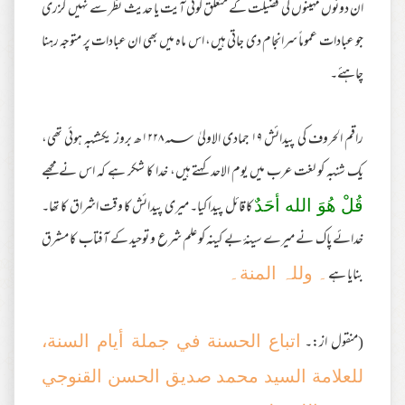
ان دونوں مہینوں کی فضیلت کے متعلق کوئی آیت یا حدیث نظر سے نہیں گزری
جو عبادات عموماً سرانجام دی جاتی ہیں، اس ماہ میں بھی ان عبادات پر متوجہ رہنا
چاہئے۔
راقم الحروف کی پیدائش ۱۹ جمادی الاولیٰ ۱۲۲۸؁ھ بروز یکشنبہ ہوئی تھی،
یک شنبہ کو لغت عرب میں یوم الاحد کہتے ہیں، خدا کا شکر ہے کہ اس نے مجھے
کا قائل پیدا کیا۔ میری پیدائش کا وقت اشراق کا تھا۔
قُلْ هُوَ الله أحَدٌ
خدائے پاک نے میرے سینۂ بے کینہ کو علم شرع و توحید کے آفتاب کا مشرق
بنایا ہے
۔ وللہ المنة۔
(منقول از:۔
اتباع الحسنة في جملة أیام السنة،
للعلامة السید محمد صدیق الحسن القنوجي