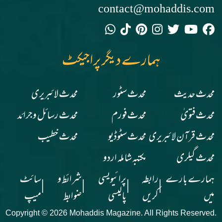
contact@mohaddis.com
ہمارے دیگر پراجیکٹ
محدث حدیث
محدث سٹور
محدث لائبریری
محدث فتویٰ
محدث فورم
محدث رسائل وجرائد
محدث قرآن لائبریری
محدث سٹوڈیو
محدث خطیب
محدث گیلری
مکتبہ شاملہ اردو
ہمارے بارے
رابطہ
پرائیویسی
شرائط و
سائٹ
|
|
|
|
میں
کریں
پالیسی
ضوابط
میپ
Copyright © 2026 Mohaddis Magazine. All Rights Reserved.