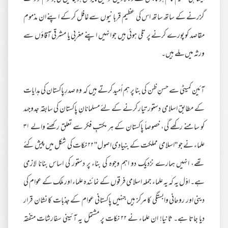
گزرنے کے ساتھ ساتھ اس کی عظیم قربانیوں سے غافل کر کے اپنے ان مذموم
مقاصد کو پورے کرنے پر تلی ہوئی ہیں جو انہیں اپنے مغربی یا مشرقی آقاؤں سے
ورثہ میں ملے ہیں۔
آئین کمیٹی سے حسنِ ظن کی بنا پر ہم اُمید کرتے ہیں کہ وہ صدرِ پاکستان کی ہدایات
کے مطابق اسلامی دستور تیار کرنے کے لئے مسلمانانِ پاکستان کی سابقہ جدوجہد
کو سامنے رکھے گی، خصوصاً پاکستان کے ہر مکتبِ فکر سے تعلق رکھنے والے ۳۱
علماء نے جو ''اسلامی مملکت کے بنیادی اصول'' ۲۲ نکات کی شکل میں پیش کئے
تھے، انہیں ہمارے نزدیک دو اہم وجوہ کی بناء پر دستور کی اساس بنانا لازمی
ہے۔ اوّل یہ کہ یہ علماء جملہ اسلامی فرقوں کے نمائندہ علماء اور ملک کے عوام کی
دینی اور روحانی وابستگی کا مرکز ہیں جنہیں پاکستانی عوام کے جذبات کا نشان قرار
دیا جاتا ہے۔ ثانیا! ان علماء نے ۲۲ نکات پر مشتمل یہ آئینی سفارشات متفقہ