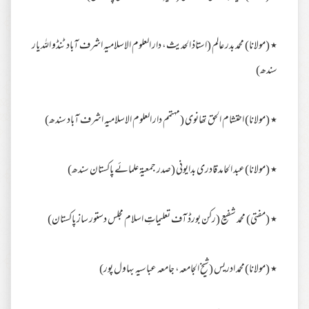
٭ (مولانا) محمد بدر عالم (استاذ الحدیث، دار العلوم الاسلامیہ اشرف آباد ٹنڈو اللہ یار
سندھ)
٭ (مولانا) احتشام الحق تھانوی (مہتمم دار العلوم الاسلامیہ اشرف آباد سندھ)
٭ (مولانا)عبد الحامد قادری بدایونی (صدر جمعیۃ علمائے پاکستان سندھ)
٭ (مفتی) محمد شفیع (رکن بورڈ آف تعلیماتِ اسلام مجلس دستور ساز پاکستان)
٭ (مولانا)محمد ادریس (شیخ الجامعہ، جامعہ عباسیہ بہاول پور)