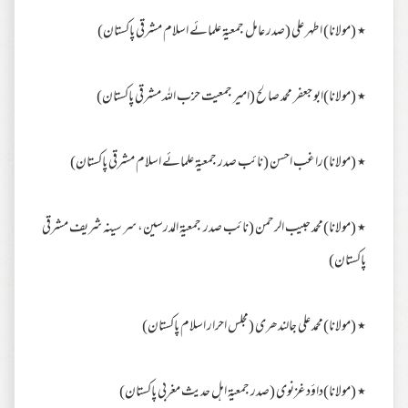
٭ (مولانا) اطہر علی (صدر عامل جمعیۃ علمائے اسلام مشرقی پاکستان)
٭ (مولانا)ابو جعفر محمد صالح (امیر جمعیت حزب اللہ مشرقی پاکستان)
٭ (مولانا)راغب احسن (نائب صدر جمعیۃ علمائے اسلام مشرقی پاکستان)
٭ (مولانا)محمد حبیب الرحمن (نائب صدر جمعیۃ المدرسین، سر سینہ شریف مشرقی
پاکستان)
٭ (مولانا)محمد علی جالندھری (مجلس احرار اسلام پاکستان)
٭ (مولانا)داؤد غزنوی (صدر جمعیۃ اہل حدیث مغربی پاکستان)