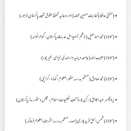
٭ (مفتی حافظ) کفایت حسین مجتہد (ادارہ عالیہ تحفظ حقوق شیعہ پاکستان لاہور)
٭ (مولانا) محمد اسماعیل (ناظمِ جمعیۃ اہل حدیث پاکستان، گوجرانوالہ)
٭ (مولانا) حبیب اللہ (جامعہ دینیہ دار الہدیٰ ٹیڑی، خیر پور)
٭ (مولانا) محمد صادق (مہتمم مدرسہ مظہر العلوم، کھڈہ، کراچی)
٭ پروفیسر عبد الخالق (رکن بورڈ آف تعلیمات اسلام، مجلس دستور ساز پاکستان)
٭ (مولانا) شمس الحق فرید پوری (صدر مہتمم مدرسہ اشرف العلوم ڈھاکہ)