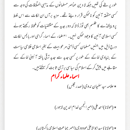
طور پر طے کی تھیں جبکہ لا دین عناصر مسلمانوں کے مذہبی اختلافات کی وجہ سے
کسی متفقہ آئین کو ناممکن قرار دیتے تھے۔ مزید برآں ان نکات سے اس غلط
پروپیگنڈے کا طلسم بھی توڑ ڈالا کہ دورِ جدید کے مقتضیات کو ملحوظ رکھتے ہوئے
کسی اسلامی آئین کا وجود ممکن نہیں۔ ۳۱ علماء کے اسماءِ گرامی اور بائیس نکات
درج ذیل ہیں جنہیں مسلمان کسی ذہنی مرعوبیت کے بغیر اسلامی فلاحی ریاست
کے بنیادی خاکے کے طور پر کسی جدید سے جدید ترقی یافتہ آئینی خاکے کے
مقابلے میں پیش کر کے اسلام کی سیاسی برتری ثابت کر سکتےہیں۔
اسماء علماء کرام
٭ علامہ سید سلیمان ندوی (صدر مجلس)
٭ (مولانا) احمد علی (امیر انجمن خدام الدین لاہور)
٭ (مولانا) سید ابو الاعلیٰ مودودی (امیر جماعت اسلامی پاکستان)