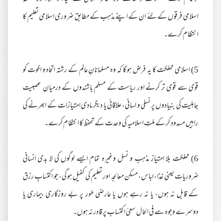
اسلامی فرقوں کے لئے ان کے اپنے مذہب کے مطابق ضروری اسلامی تعلیم کا
انتظام کرے۔
5) اسلامی مملکت کا یہ فرض ہو گا کہ وہ مسلمانانِ عالم کے رشتہ اتحاد و اخوت کو
قوی سے قوی تر کرنے اور ریاست کے مسلم باشندوں کے درمیان عصبیت
جاہلیت کی بنیادوں پر نسلی و لسانی، علاقائی یا دیگر مادی امتیازات کے ابھرنے کی
راہیں مسدود کر کے ملتِ اسلامیہ کی وحدت کے تحفظ کا انتظام کرے۔
6) مملکت بلا امتیاز مذہب و نسل وغیرہ تمام ایسے لوگوں کی لا بدی انسانی
ضروریات یعنی غذا، لباس، مسکن معالجہ اور تعلیم کی کفیل ہو گی، جو اکتسابِ رزق
کے قابل نہ ہوں، یا نہ رہے ہوں یا عارضی طور پر بے روزگاری بیماری یا
دوسرے وجوہ سے فی الحال سعیٔ اکتساب پر قادر نہ ہوں۔