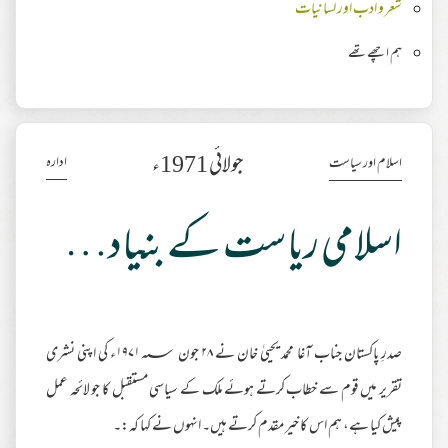
شعر و ادب اور لسانیات
ہم اچھے تھے
جولائی 1971ء
ادارہ
اسلام اور سیاست
اسلامی ریاست کے بنیادی اُصول
صدرِ پاکستان جناب آغا محمد یحییٰ خان نے ۲۸ جون ۱۹۷۱؁ء کی اپنی نشری
تقریر میں قوم سے خطاب کرتے ہوئے ملک کے سیاسی مستقبل کا جو لائحہ عمل
پیش کیا ہے، ہم اس کا خیر مقدم کرتے ہیں۔ انہوں نے کہا کہ:۔