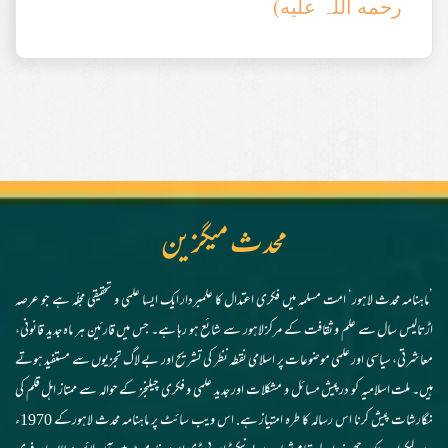
رحمه اللہ علیه)
محدث میگزین
’ماہنامہ محدث لاہور‘ امت مسلمہ میں فکری اعتدال کا علمبردار ایک ایسا علمی و تحقیقی مجلّہ ہے جو عرصہ
اڑتالیس سال سے علم و ثقافت کے مرکز لاہور سے شائع ہو رہا ہے۔ جس میں قارئین ہر ماہ جدید قانونی،
معاشرتی، سیاسی اور علمی موضوعات پر اسلامی نقطہ نظر کی تشریح اور بے لاگ تجزیوں سے مستفید ہوتے
ہیں۔ ملت اسلامیہ کو درپیش مسائل و مشکلات اور جدید علمی و فکری چیلنجز کے حوالہ سے ممتاز اہل قلم کی
نگارشات پیش کرنا اس رسالہ کا طرہ امتیاز ہے. اس ویب سائٹ پر ماہنامہ محدث لاہورکے 1970ء