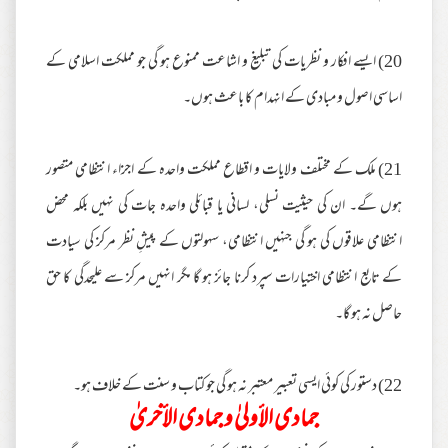
20) ایسے افکار و نظریات کی تبلیغ و اشاعت ممنوع ہو گی جو مملکت اسلامی کے
اساسی اصول و مبادی کے انہدام کا باعث ہوں۔
21) ملک کے مختلف ولایات و اقطاع مملکت واحدہ کے اجزاء انتظامی متصور
ہوں گے۔ ان کی حیثیت نسلی، لسانی یا قبائلی واحدہ جات کی نہیں بلکہ محض
انتظامی علاقوں کی ہو گی جنہیں انتظامی، سہولتوں کے پیشِ نظر مرکز کی سیادت
کے تابع انتظامی اختیارات سپرد کرنا جائز ہو گا مگر انہیں مرکز سے علیحدگی کا حق
حاصل نہ ہو گا۔
22) دستور کی کوئی ایسی تعبیر معتبر نہ ہو گی جو کتاب و سنت کے خلاف ہو۔
جمادی الأولیٰ و جمادی الأخریٰ