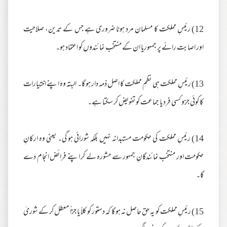
12) رئیسِ مملکت کا مسلمان مرد ہونا ضروری ہے جس کے تدین، صلاحیت
اور اصابت رائے پر جمہوریا ان کے منتخب نمائندوں کو اعتماد ہو۔
13) رئیسِ مملکت ہی نظمِ مملکت کا اصل ذمہ دار ہو گا۔ البتہ وہ اپنے اختیارات
کا کوئی جزو کسی فرد یا جماعت کو تفویض کر سکتا ہے۔
14) رئیسِ مملکت کی حکومت مستبدانہ نہیں بلکہ شورائی ہو گی۔ یعنی وہ ارکانِ
حکومت اور منتخب نمائندگانِ جمہور سے مشورہ لے کر اپنے فرائض انجام دے
گا۔
15) رئیسِ مملکت کو یہ حق حاصل نہ ہو گا کہ دستور کو کلاً یا جزاً معطل کر کے شوریٰ