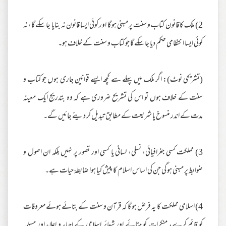
2) ملک کا قانون کتاب و سنت پر مبنی ہو گا اور کوئی ایسا قانون نہ بنایا جا سکے گا، نہ
کوئی ایسا انتظامی حکم دیا جا سکے گا جو کتاب و سنت کے خلاف ہو۔
(تشریحی نوٹ): اگر ملک میں پہلے سے کچھ ایسے قوانین جاری ہوں جو کتاب و
سنت کے خلاف ہوں تو اس کی تشریح ضروری ہے کہ وہ بتدریج ایک معینہ
مدت کے اندر منسوخ یا شریعت کے مطابق تبدیل کر دیئے جائیں گے۔
3) مملکت کسی جغرافیائی، نسلی، لسانی یا کسی اور تصور پر نہیں بلکہ ان اصول و
ضوابط پر مبنی ہو گی جن کی اساس اسلام کا پیش کیا ہوا ضابطۂ حیات ہے۔
4) اسلامی مملکت کا یہ فرض ہو گا کہ قرآن و سنت کے بتائے ہوئے معروفات
کو قائم کرے، منکرات کو مٹائے اور شعائرِ اسلامی کے احیاء و اعلاء اور مسلمہ