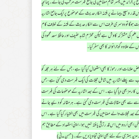
پر جرائد میں میسر تمام مضامین کی جامع فہرست مرتب کی جائے۔ چنانچہ
 اس قدر وسیع پیمانے پر فتنہ انکارِ حدیث کے موضوع پر ایک جامع اشاریہ
ابت ہوگا تو دوسری طرف اس سے انکارِ حدیث کے فتنہ کے خلاف کام
 علم کی مشترکہ کاوش ہے لیکن محترم شاہد حنیف اور حافظ سعد محمود کی
 کے علاوہ گوجرانوالہ کا بھی سفر کیا۔
امات اور رموز کا بھی استعمال کیا گیا ہے، جس کے لئے ہر مجلہ کو
وگا۔ سب سے پہلے اشاریہ میں شامل مجلات کی ایک فہرست دی گئی ہے، جس
 اس کا رمز بھی دیا گیا ہے۔ اس کے بعد اشاریہ کے موضوعات کی فہرست
ر سے سے بھی مقالات کی فہرست دی گئی ہے۔ ہرمقالہ کو دئیے جانے
 بعد مجلات والے مضامین کی فہرست میں بھی اختیار کیا گیا ہے۔ اس
ابھی اُردو میں اس قد رترقی یافتہ نہیں ہوا، اپنی استعداد کے مطابق ہم
ور مزید بہتری کے لئے بھی اپنی تجاویز دیں گے۔ (حسن مدنی)