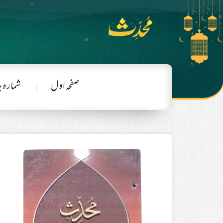
صفحہ اول
شمارہ 