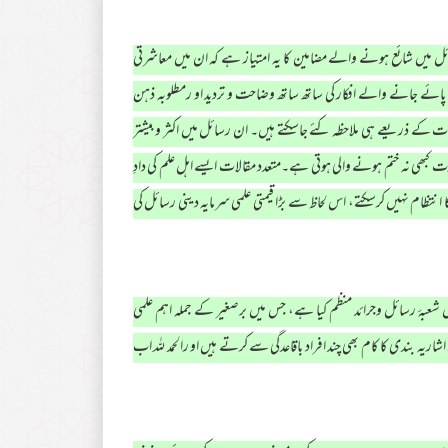
رسائل میں شائع ہونے والے مضامین کا یہ امتیاز ہے کہ ان میں معاشرتی
 پائے جانے والے افکار کی ساتھ ساتھ وضاحت و تردید او رمطلوبہ ذہن
ات کے ذریعے ہی ملاحظہ کئے جاسکتے ہیں۔ ان رسائل میں اکثر وبیشتر
کبھی نہ ختم ہونے والی ہوتی ہے۔متعدد مقالات ایسے اہل علم کی دادِ
تظام نہیں کرسکتے، اس لحاظ سے بڑا قیمتی علمی سرمایہ دینی رسائل کی
ۂ رسائل وجرائد منظم کیا ہے، جس میں برصغیر کے جملہ اہم علمی
یہ بندی کا کام بھی چند افراد باقاعدگی سے کرتے ہیں او رالحمد للہ اب