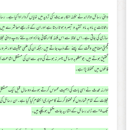
دینی رسائل وجرائد نے 'فتنہ انکارِ حدیث' کی تردید میں نمایاں کردار ادا کیا ہے۔ 
رجحانات پر ماہ بہ ماہ تنقید و تبصرہ ہوتا رہتا ہے اور ان کے ذریعے معاشرے میں
سازی کی جاتی ہے۔اس لحاظ سے اس فتنہ کا ارتقائی جائزہ اور بدلتے روپ دینی مجل
قیمتی مضامین وقت کے پہئے تلے دَب جاتے ہیں، جبکہ ان کی علمی حیثیت اور ضرورت 
تحقیق ہوتے ہیں،جو مطلوبہ وسائل میسر نہ ہونے کی وجہ سے ان کی مستقل اشاعت کا ان
فائلوں میں محفوظ پڑا ہے۔
ادارئہ محدث نے اسی بات کی اہمیت محسوس کرتے ہوئے دوسال قبل ایک مستقل شعب
مجلات کے تمام شماروں کو محفوظ کرنے کا معیاری انتظام کیا گیا ہے۔ ان رسائل کی اشار
تک ۲۵ سے زائد رسائل کے اشاریہ جات مکمل ہوچکے ہیں۔