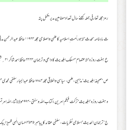
رمز مجلہ تعارفی جملہ کتنے سال تعداد مضامین مدیر مکمل پتہ
ث ماہنامہ 'محدث' لاہور اُمت ِ اسلامیہ کا علمی واصلاحی مجلہ ۳۴ ۱۱۹ حافظ عبد الرحمن مدنی ۹۹جے ماڈل ٹائون لاہور ۵۴۷۰۰
ع ہفت روزہ'الاعتصام' مسلک اہلحدیث کا داعی و ترجمان ۴۴ ۴۴ حافظ احمد شاکر ۳۱؍شیش محل روڈ لاہور
ص 'صحیفہ اہلحد یث' مذہبی،علمی، سیاسی واخلاقی مجلہ ۷۴ ۸۸ حافظ عبدالجبار سلفی محمدی مسجد اے ایم نمبر۱، کراچی
ہ ہفت روزہ 'اہلحدیث' ترکت فیکم امرین:کتاب اللہ وسنتی ۴۰ ۹۹ مولاناثناء اللہ امرتسریؒ اخبار اہلحدیث امرتسر
ج ' ترجمان الحدیث' اسلامی نظریات، سلفی عقائد کا پیامبر ۳۵ ۴۵ احسان الٰہی ظہیرؒ ایبک روڈ، انارکلی، لاہور