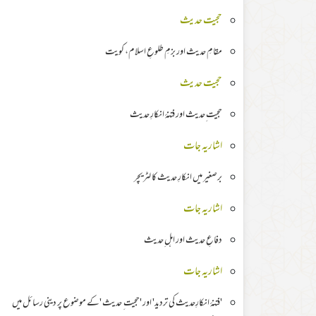
حجیت حدیث
مقامِ حدیث اور بزمِ طلوعِ اسلام، کویت
حجیت حدیث
حجیت ِحدیث اور فتنۂ انکارِ حدیث
اشاریہ جات
برصغیر میں انکارِ حدیث کا لٹریچر
اشاریہ جات
دفاعِ حدیث اور اہل ِحدیث
اشاریہ جات
'فتنۂ انکارِحدیث کی تردید' اور 'حجیت ِ حدیث 'کے موضوع پر دینی رسائل میں