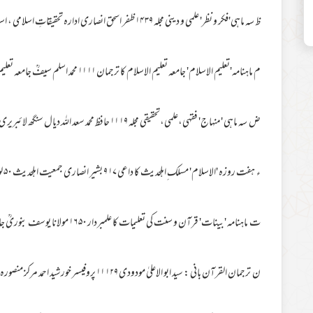
ظ سہ ماہی'فکر و نظر' علمی و دینی مجلہ ۳۹ ۱۴ ظفر اسحق انصاری ادارہ تحقیقاتِ اسلامی ، اسلام آباد
م ماہنامہ'تعلیم الاسلام' جامعہ تعلیم الاسلام کا ترجمان ۱۱ ۱۱ محمد اسلم سیفؒ جامعہ تعلیم الاسلام ماموں کانجن
ض سہ ماہی 'منہاج' فقہی،علمی،تحقیقی مجلہ ۱۹ ۱۱ حافظ محمد سعد اللہ دیال سنگھ لائبریری نسبت روڈ لاہور
ء ہفت روزہ 'الاسلام' مسلک ِاہلحدیث کا داعی ۱۷ ۹ بشیر انصاری جمعیت اہلحدیث ۵۰ لوئرمال لاہور
ت ماہنامہ 'بینات' قرآن و سنت کی تعلیمات کا علمبردار ۵۰ ۱۶ مولانا یوسف بنوریؒ جامعہ اسلامیہ، بنوری ٹائون، کراچی
ن ترجمان القرآن بانی : سید ابو الاعلیٰ مودودی ۱۲۹ ۱۱ پروفیسر خورشید احمد مرکز منصورہ ،ملتان روڈ لاہور