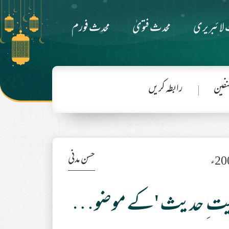
لائبریری
محدث فتویٰ
محدث فورم
فین
رابطہ کریں
حسن مدنی
'فتنۂ انکارِحدیث کی تردید' اور 'حجیت ِ حدیث 'کے موضوع پر دینی رسائل میں شائع ہونے والے مضامین کا اشاریہ