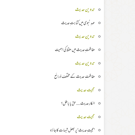
تدوین حدیث
عہد ِنبوی میں کتابت ِحدیث
تدوین حدیث
حفاظت ِحدیث میں حفظ کی اہمیت
تدوین حدیث
حفاظت ِ حدیث کے مختلف ذرائع
حجیت حدیث
انکارِ حدیث ... حق یا باطل؟
حجیت حدیث
'حجیت ِحدیث' پر بعض شبہات کا جائزہ