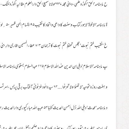
ح ماہنامہ'الحق' اکوڑہ علمی،دینی مجلہ ۳۷ ۹ مولانا سمیع الحق دارالعلوم حقانیہ اکوڑہ خٹک ،نوشہرہ
ۃ ماہنامہ'الاخوۃ' لاہور کتاب وسنت کا داعی و اتحاد کا نقیب ۵ ۹ ابتسام الٰہی ظہیر ۵۰ ؍لوئر مال، لاہور
خ 'نقیب ختم نبوت' مجلس تحفظ ِختم نبوت کا ترجمان ۱۳ ۸ عطاء المہیمن بخاری دارِ بنی ہاشم مہربان کالونی، ملتان
پ ماہنامہ'الاسلام'دہلی إن الدین عند اللہ الاسلام ۲۵ ۲ عبدالسلام بستوی ماہنامہ الاسلام ۴۰۸۵،اردو بازار دہلی
و ہفت روزہ'توحید' لا تھنوا ولا تحزنوا ... ۴ ۶ سید دائود غزنویؒ آفتاب برقی پریس ،امرتسر
د ماہنامہ 'محدث' دہلی اللہ نزل اَحسن الحدیث کتٰبًا ۴ ۵ عبید اللہ مبارکپوری دارالحدیث رحمانیہ، دہلی