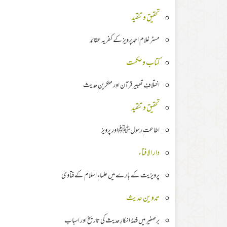
تحقیق وتنقید
مسٹر غلام احمدپرویز کے کفریہ عقائد
کتاب وحکمت
اختلافِ تعبیر قرآن اور منکرین ِحدیث
تحقیق وتنقید
اطاعت ِرسولﷺاور پرویز
دار الافتاء
پرویزیت کے بارے میں علماءِ اسلام کے فتاویٰ
تدوین حدیث
برصغیر میں فتنۂ انکارِ حدیث کی تاریخ اور اسباب