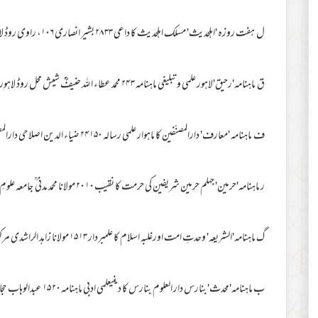
ل ہفت روزہ 'اہلحدیث' مسلک اہلحدیث کا داعی ۳۳ ۲۸ بشیر انصاری ۱۰۶، راوی روڈ لاہور
ق ماہنامہ'رحیق'لاہور علمی و تبلیغی ماہنامہ ۳ ۲۴ محمد عطاء ا للہ حنیفؒؒؒ شیش محل روڈ لاہور
ف ماہنامہ 'معارف' دارالمصنّفین کا ماہوار علمی رسالہ ۱۵۰ ۲۴ ضیاء الدین اصلاحی دارالمصنّفین ،شبلی اکیڈمی اعظم گڑھ
ر ماہنامہ'حرمین' جہلم حرمین شریفین کی حرمت کا نقیب ۱۰ ۲۰ مولانا محمد مدنی ؒ جامعہ علومِ اثریہ P.B:11جہلم
گ ماہنامہ'الشریعہ' وحدتِ امت اورغلبہ اسلام کا علمبردار ۱۳ ۱۵ مولانا زاہد الراشدی مرکزی جامع مسجد،گوجرانوالہ
ب ماہنامہ'محدث'بنارس دار العلوم بنارس کا دینیعلمی ادبی ماہنامہ ۲۰ ۱۵ عبدالوہاب حجازی جامعہ سلفیہ ، ریوڑی تالاب،بنارس