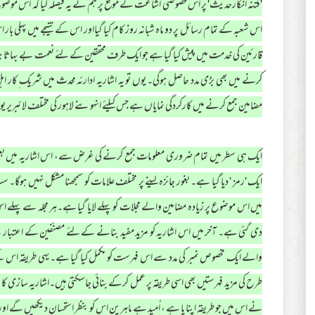
'فتنہ انکارحدیث' پر اس خصوصی اشاعت کے موقع پر ہم نے یہ فیصلہ کیا کہ اس موضوع 
اس شعبہ کے تمام رسائل پر دو ماہ شبانہ روز کام کیا گیااور اس کے نتیجے میں پہلی بار
قارئین کی خدمت میں پیش کیا گیا ہے جو ایک طرف محققین کے لئے نعمت بے بہاث
کرنے میں بھی بڑی مدد حاصل ہوگی۔ یوں تو یہ اشاریہ ادارئہ محدث میں شریک ِکار اہل
مضامین جمع کرنے میں کارکردگی نمایاں ہے جس کیلئے انہوںنے لاہور کی مختلف لائبریر یوں
ایک ہی سطر میں تمام ضروری معلومات جمع کرنے کی غرض سے، اس اشاریہ میں بعض عل
ایک 'رمز ' دیا گیا ہے۔ بغور جائزہ لینے پر مختلف علامات کو سمجھنا مشکل نہیں ہ
میں اس موضوع پر زیادہ مضامین والے مجلات کو پہلے لایا گیا ہے۔ہر مجلہ سے پہلے
دی گئی ہے۔ آخر میں اس اشاریہ کو مزید مفید بنانے کے لئے مصنّفین کے اعتبا
والے ایک مخصوص نمبر کی مدد سے اس فہرست کو مکمل کیا گیا ہے۔یہی طریقہ اس کے
طرح کی مزید فہرستیں بھی اسی طریقہ پر عمل کرکے بنائی جاسکتی ہیں۔اشاریہ سازی کا فن 
نے اس میں جو طریقہ اپنا یا ہے ، اُمید ہے ماہرین اس کو بنظر استحسان دیکھیں گے ا