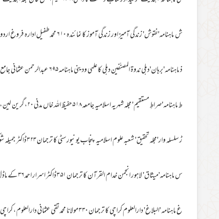
ی ماہنامہ 'اہلحدیث' توحید اور کتاب و سنت کا داعی ۱۸ ۸ حکیم اجمل خان مجلہ اہلحدیث شکراوہ ہریانہ دہلی
ش ماہنامہ'نقوش' زندگی آمیز اور زندگی آموز کا نمائندہ ۱۰ ۶ محمد طفیل ادارہ فروغ اردوایبک روڈ،لاہور
ذ ماہنامہ'برہان'دہلی ندوۃ المصنّفین دہلی کا علمی ودینی ماہنامہ ۹۵ ۶ عبدالرحمن عثمانی جامع مسجد اردو بازار ، دہلی
ط ماہنامہ'صراطِ مستقیم' مجلہ شہریہ اسلامیہ جامعہ ۱۸ ۵ حفیظ اللہ خاں مدنی ۲۰،گرین لین، سمال ہیتھ برمنگھم
ڑ سلسلہ وار'مجلہ تحقیق' شعبہ علوم اسلامیہ پنجاب یونیورسٹی کا ترجمان ۲۳ ۳ ڈاکٹر جمیلہ شوکت شعبۂ علومِ اسلامیہ پنجاب یونیورسٹی
س ماہنامہ'میثاق' لاہور انجمن خدام القرآن کا ترجمان ۵۱ ۳ ڈاکٹر اسرار احمد ۳۶ کے ماڈل ٹائون لاہور
غ ماہنامہ 'البلاغ' دارالعلوم کراچی کا ترجمان ۳۰ ۳ مولانا محمد تقی عثمانی دارالعلوم، کراچی 75180