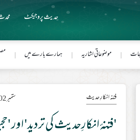
حدیث پروجیکٹ
محدث 
جات
موضوعاتی اشاریہ
ہمارے بارے میں
مصن
فتنہ انکارِ حدیث
ستمبر 2002ء