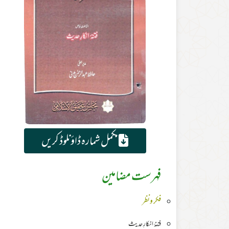
مکمل شمارہ ڈاؤنلوڈ کریں
فہرست مضامین
فکر ونظر
فتنۂ انکارِ حدیث