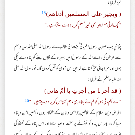
نیز فرمایا:
15
( ویجیر علی المسلمین أدناھم)
''ایک ادنیٰ مسلمان بھی غیر مسلم کو پناہ دے سکتا ہے۔''
چنانچہ جب صحابیہ رسول ا مّ ہانی ؓبنت ِابی طالب نے رسول اللہ صلی اللہ علیہ وسلم
سے عرض کی:اے اللہ کے رسولؐ! میں ہبیرہ کے فلاں بیٹے کو پناہ دے چکی
ہوں اور میرا بھائی علیؓ کہتا ہے کہ میں اس آدمی کو قتل کروں گا ۔ تو رسول اللہ صلی
اللہ علیہ وسلم نے فرمایا:
( قد أجرنا من أجرتِ یا أمّ هاني)
16
''اے اُمّ ہانی جس کو تم نے پناہ دی، ہم بھی اس کو پناہ دیتے ہیں ۔''
الغرض دین ِاسلام کے مخالفین جو امن و امان کے طلبگار ہوں ، اُنہیں امن و پناہ
مہیا کرنا، پھراس پناہ کو توڑنے پر سخت وعید سنانا اور اس پناہ کے تحفظ کی