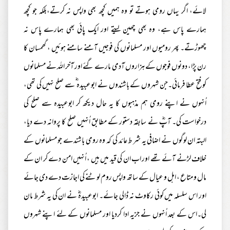
لائے، اگر یہاں رومی ہوتے تو وہ ہمیں کچھ بھی واپس نہ کرتے،بلکہ جو کچھ
ہمارے پاس ہے، وہ بھی چھین لیتے اور ایک پائی بھی ہمارے پاس نہ
چھوڑتے۔ پھر رومیوں اور مسلمانوں کی فوجیں آمنے سامنے ہوئیں ، گھمسان کا
رن پڑا، دونوں فوجوں کے ہزاروں آدمی مارے گئے اور آخر اللہ نے مسلمانوں
کوفتح عطا فرمائی۔جن شہروں کے باشندوں نے ابوعبیدہ ؓ سے صلح نہیں کی تھی،
اُنہوں نے اپنے رومی ہم مذہبوں کا یہ حال دیکھ کر ابوعبیدہ سے صلح کی
درخواست کی۔ آپؓ نے سابقہ دستور کے مطابق اُنہیں صلح کا پروانہ دے دیا،
البتہ ان لوگوں نے اضافی یہ شر ط عائد کی کہ وہ رومی باشندے جو مسلمانوں کے
خلاف لڑنے آئے تھے اور اب ان کی قید میں ہیں ، اُنہیں امن دے کر ان کے
مال و متاع ، اہل و عیال کے ساتھ واپس روم لوٹنے کی اجازت دے دی جائے
اور اس سلسلہ میں کوئی رکاوٹ نہ ڈالی جائے۔ ابوعبیدہؓ نے ان کی یہ شرط مان
لی۔اس کے بعد اُنہوں نے جزیہ ادا کردیا اور مسلمانوں کے لئے اپنے شہروں