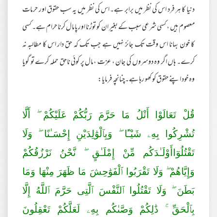
دنیا کا ہر فرد اس کی نظر میں برابر ہے۔ اس کی نظر میں یہ سب حقوق اور حرمات
معصوم ہیں ، کسی شرعی سبب کے بغیر ان کو توڑنا اور پامال کرنا حرام ہے۔ کسی
کا خون بہانا اس وقت تک جائز نہیں ہے جب تک کہ حق دار اس کا مطالبہ نہ
کرے۔ ہاں اگر وہ دوسروں کی جان ، عزت ،مال پر کوئی ناحق حملہ کرے تو گویا
وہ خود اپنے حقوق کو کھو رہا ہے۔چنانچہ فرمایا:
قُلْ تَعَالَوْا أَتْلُ مَا حَرَّ‌مَ رَ‌بُّكُمْ عَلَيْكُمْ ۖ أَلَّا
تُشْرِ‌كُوا بِهِۦ شَيْـًٔا ۖ وَبِٱلْوَ‌ٰلِدَيْنِ إِحْسَـٰنًا ۖ وَلَا
تَقْتُلُوٓاأَوْلَـٰدَكُم مِّنْ إِمْلَـٰقٍ ۖ نَّحْنُ نَرْ‌زُقُكُمْ
وَإِيَّاهُمْ ۖ وَلَا تَقْرَ‌بُوا ٱلْفَوَ‌ٰحِشَ مَا ظَهَرَ‌ مِنْهَا وَمَا
بَطَنَ ۖ وَلَا تَقْتُلُوا ٱلنَّفْسَ ٱلَّتِى حَرَّ‌مَ ٱللَّهُ إِلَّا
بِٱلْحَقِّ ۚ ذَ‌ٰلِكُمْ وَصَّىٰكُم بِهِۦ لَعَلَّكُمْ تَعْقِلُونَ