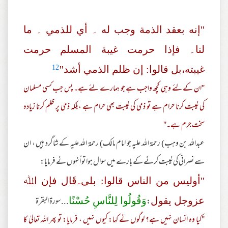
''إنه بعقد الذمة وجب له ۔ أي للذمي ۔ ما
لنا۔ فإذا حرمت غیبة المسلم حرمت
12
غیبته،بل قالوا: إن ظلم الذمي أشد''
''ان کے لئے وہی کچھ واجب ہے جو ہمارے لئے ہے۔ پس جب کسی مسلمان
کی غیبت کرنا حرام ہے تو ذمی کی غیبت بھی حرام ہے ،بلکہ ذمی پر ظلم کرنا زیادہ
سخت جرم ہے۔''
عبداللہ بن وہب) رحمة اللہ علیہ جو امام مالک) رحمة اللہ علیہ کے شاگرد ہیں ، ان
سے نصرانی کی غیبت کرنے کے بارے میں سوال ہوا تو اُنہوں نے فرمایا:
''أولیس من الناس قالوا: بلی۔قَال فإن اﷲ
:
...سورة البقرة
عزوجل یقول
وَقُولُوا لِلنَّاسِ حُسْنًا
''کیا وہ انسان نہیں ہے؟ لوگوں نے کہا: کیوں نہیں ، فرمایا: تو پھر اللہ تعالیٰ کا