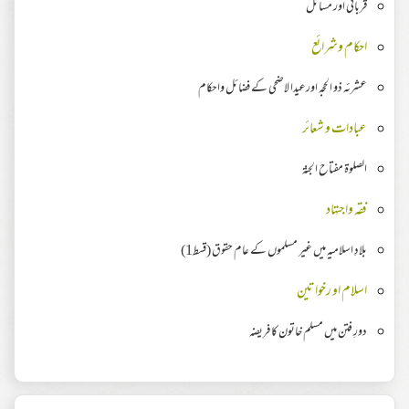
قربانی اور مسائل
احکام وشرائع
عشرئہ ذو الحجہ اورعیدا لاضحی کے فضائل واحکام
عبادات و شعائر
الصلوۃ مفتاح الجنۃ
فقہ واجتہاد
بلادِ اسلامیہ میں غیر مسلموں کے عام حقوق (قسط1)
اسلام او رخواتین
دورِ فتن میں مسلم خاتون کا فریضہ