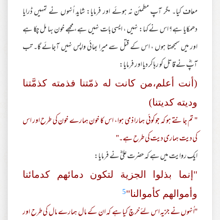
معاف کیا۔ مگر آپ مطمئن نہ ہوئے اور فرمایا: شاید اُنہوں نے تمہیں ڈرایا
دھمکایا ہے؟ اس نے کہا: نہیں ، ایسی بات نہیں ہے، مجھے خون بہا مل چکا ہے
اور میں سمجھتا ہوں ، اس کے قتل سے میرا بھائی واپس نہیں آجائے گا۔ تب
آپؓ نے قاتل کو رہا کر دیا اور فرمایا:
(أنت أعلم،من کانت له ذمّتنا فذمته کذمَّتنا
ودیته کدیتنا)
'' تم جانتے ہو کہ جو کوئی ہمارا ذمی ہوا، اس کا خون ہمارے خون کی طرح اور اس
کی دیت ہماری دیت کی طرح ہے۔''
ایک روایت میں ہے کہ حضرت علیؓ نے فرمایا:
''إنما بذلوا الجزیة لتکون دمائهم کدمائنا
5
وأموالھم کأموالنا''
''اُنہوں نے جزیہ اس لئے خرچ کیا ہے کہ ان کے مال ہمارے مال کی طرح اور