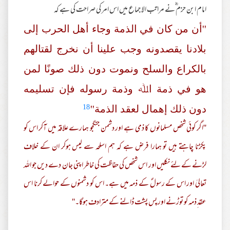
امام ابن حزم ؓنے مراتب الاجماع میں اس امر کی صراحت کی ہے کہ
''أن من کان في الذمة وجاء أھل الحرب إلی
بلادنا یقصدونه وجب علینا أن نخرج لقتالھم
بالکراع والسلح ونموت دون ذلك صونًا لمن
ھو في ذمة اﷲ وذمة رسوله فإن تسلیمه
18
دون ذلك إھمال لعقد الذمة''
''اگر کوئی شخص مسلمانوں کا ذمی ہے اور دشمن جنگجو ہمارے علاقہ میں آکر اس کو
پکڑنا چاہتے ہیں تو ہمارا فرض ہے کہ ہم اسلحہ سے لیس ہوکر ان کے خلاف
لڑنے کے لئے نکلیں اور اس شخص کی حفاظت کی خاطر اپنی جان دے دیں جو اللہ
تعالیٰ اور اس کے رسولؐ کے ذمہ میں ہے۔ اس کو دشمنوں کے حوالے کرنا اس
عقد ِذمہ کو توڑنے اور پس پشت ڈالنے کے مترادف ہوگا۔''