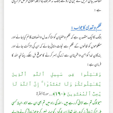
مقاصد بیان کریں گے جن کی رو سے جنگ نہ صرف جائز بلکہ اخلاقی فرض قرار پاتی
ہے :
ظلم و تعدی کا جواب :
جنگ کا ایک مقصد یہ ہے کہ ظلم و طغیان کو مٹا کر عدل و انصاف قائم کیا جائے اور
مظلوموں کو ظالموں کے ظلم سے نجات دلائی جائے کہ ان کی جڑ کٹ جائے اور
بندگانِ خدا کو امن واطمینان سے زندگی بسر کرنے کا موقع مل سکے۔ چنانچہ اللہ کا
فرمان ہے:
وَقَـٰتِلُوا فِى سَبِيلِ ٱللَّهِ ٱلَّذِينَ
يُقَـٰتِلُونَكُمْ وَلَا تَعْتَدُوٓا ۚ إِنَّ ٱللَّهَ لَا
...سورة البقرة
يُحِبُّ ٱلْمُعْتَدِينَ ﴿
١٩٠
﴾
''جو لوگ تم سے لڑائی کررہے ہیں ، اللہ کی راہ میں تم بھی ان سے لڑو، البتہ کسی
طرح کی زیادتی نہ کرو۔ اللہ تعالیٰ ا ن لوگوں کو پسند نہیں کرتا جو زیادتی کرنے والے