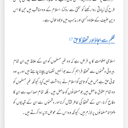
ضرورت پر سخت زور دینا، امن امان دینے کا معاہدہ کرنے کے بعد ان پر کسی
طرح کی زیادتی روا رکھنے کو سختی سے روکنا، اسلام کے وہ مناقب ہیں جن کا اس
دین ِحنیف کے علاوہ کسی اور مذہب میں وجود محال ہے۔
ظلم سے بچاؤ اور تحفظ کا حق
17
اسلامی حکومت کا یہ فرض ہے کہ وہ غیر مسلموں کو ان کے علاقہ میں ان تمام
بیرونی دشمنوں سے تحفظ فراہم کرے جو اُنہیں نقصان پہچانا چاہتے ہیں اور یہ وہ
تمدنی حق ہے جس میں کوتاہی کو اسلام نے برداشت نہیں کیا،کیونکہ غیر مسلموں کو
وہ تمام حقوق حاصل ہیں جو مسلمانوں کو حاصل ہیں ، بلکہ تمام مصائب سے ان کا
دفاع کرنا، ان کے تحفظ کی خاطر قتال کرنا اور دشمنوں سے ان کے قیدیوں کو
چھڑانا مسلمانوں پر لازم ہیں ،کیونکہ وہ اس کے عوض جزیہ ادا کرتے ہیں ۔