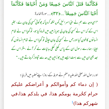
فَكَأَنَّمَا قَتَلَ ٱلنَّاسَ جَمِيعًا وَمَنْ أَحْيَاهَا فَكَأَنَّمَآ
...سورة المائدة
أَحْيَا ٱلنَّاسَ جَمِيعًا ۚ...﴿
٣٢
﴾
''اسی وجہ سے ہم نے بنی اسرائیل کو یہ لکھ کردیا کہ جو کوئی کسی کی جان لے، بغیر
اس کے کہ اس نے کسی کی جان لی ہو یا زمین میں فساد کیا ہو، تو گویا اس نے تمام
انسانوں کا خون کیا اور جس نے کسی کی جان بچائی تو گویا اس نے تمام انسانوں کو
بچایا، ہمارے رسول ان کے پاس کھلی کھلی ہدایات لے کر آئے ،مگر اس کے
بعد بھی ان میں سے بہت ایسے ہیں جو زمین میں حد سے تجاوز کرجاتے ہیں ۔''
اور رسول اللہ صلی اللہ علیہ وسلم نے عرفہ کے روز اپنے خطبہ میں فرمایا:
( إن دماء کم وأموالکم و أعراضکم علیکم
حرام کحُرمة یومکم ھذا، في بلدکم ھذا،في
1
شھرکم ھذا)