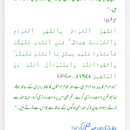
ہیں ۔''
نیز فرمایا:
ٱلشَّهْرُ‌ ٱلْحَرَ‌امُ بِٱلشَّهْرِ‌ ٱلْحَرَ‌امِ
وَٱلْحُرُ‌مَـٰتُ قِصَاصٌ ۚ فَمَنِ ٱعْتَدَىٰ عَلَيْكُمْ
فَٱعْتَدُوا عَلَيْهِ بِمِثْلِ مَا ٱعْتَدَىٰ عَلَيْكُمْ ۚ
وَٱتَّقُواٱللَّهَ وَٱعْلَمُوٓاأَنَّ ٱللَّهَ مَعَ
...سورة البقرة
ٱلْمُتَّقِينَ ﴿
١٩٤
﴾
''ماہِ حرام کا بدلہ ماہ حرام ہی ہے اور تمام حرمتوں کا لحاظ برابری کے ساتھ ہوگا،
لہٰذا جو تم پر دست درازی کرے، تم بھی اس پر دست درازی کرو، البتہ اللہ سے
ڈرتے رہو اور جان لو کہ اللہ انہی لوگوں کے ساتھ ہے جو اس سے ڈرتے ہیں ۔''
دغا بازی اور عہد شکنی کی سزا