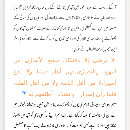
آگئے ۔بہت سے مرد، عورتیں قیدی بنا لئے گئے ۔یہ حال دیکھ کر ابن تیمیہ )
رحمة اللہ علیہ نے تاتاری بادشاہ قازان سے ملاقات کی اور قیدیوں کی رہائی کے
سلسلہ میں اس سے گفتگو کی۔ اس پر تاتاری کمانڈر نے صرف مسلمان قیدیوں کو
چھوڑنے پر رضا مندی ظاہر کی اور ذمی قیدیوں کو رہا کرنے سے انکار کردیا، مگر
ابن تیمیہ) رحمة اللہ علیہ نے فرمایا:
''لا نرضی إلا بافتکاك جمیع الآسارٰی من
الیهود والنصارٰی،فھم أھل ذمتنا ولا ندع
أسیرا،لا من أھل الذمة ولا من أھل الملة،
20
فلما رأیٰ إصرارہ و تشدّدہ أطلقھم له''
''ہم یہودی و عیسائی تمام قیدیوں کو چھوڑے بنا راضی نہیں ہوسکتے،کیونکہ ہم
نے ان کی حفاظت کا عہد کررکھا ہے۔ لہٰذا ہم اپنے نہ کسی ذمی کو قید میں چھوڑ
سکتے ہیں اور نہ اپنے کسی ہم ملت کو ۔ تاتاری بادشاہ نے جب آپ کا مسلسل