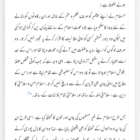
ہوئے لکھتا ہے:
''اسلام نے اپنے پیغمبر کو صرف ظلم و ستم کے خاتمہ اور ان رکاوٹوں کو ہٹانے
کے لئے جہاد کا حکم دیا ہے جو دعوتِ اسلام کے سامنے چٹان بن کر کھڑی ہوگئی
ہیں لیکن وہ بزورِ شمشیر کسی کو اپنی حقانیت کا اقرار کرنے پر مجبور نہیں کرتا۔ وہ
صرف لوگوں کو اپنے سایۂ عاطفت میں آنے کی دعوت دیتا تھا اور اس کے بعد
اسے اختیار کرنے پر مکمل آزادی دیتا ہے۔ یہی وجہ ہے کہ جب کوئی شخص حلقہ
بگوش اسلام ہوجاتا ہے تو پھر وہ اس کو مضبوطی سے تھام لیتا ہے اور اس کے
دفاع میں اپنی جان بھی قربان کرنے سے دریغ نہیں کرتا۔ اسلام امن و سلامتی کا
7
دین ہے، سلامتی اللہ کے ساتھ اور سلامتی تمام کائنات کے ساتھ۔''
جس طرح اسلام نے غیر مسلموں کی جان اور خون کا تحفظ کیا ہے، اسی طرح ان
کی جائیداد و اَموال کے تحفظ کو بھی یقینی بنایا ہے، لہٰذا وہ ان کا مال چوری کرنے