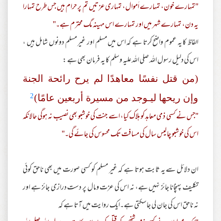
''تمہارے خون، تمہارے اَموال، تمہاری عزتیں تم پر حرام ہیں جس طرح تمہارا
یہ دن، تمہارے شہر میں اور تمہارے اس مہینہ مگ محترم ہے۔''
الفاظ کا یہ عموم واضح کرتا ہے کہ اس میں مسلم اور غیر مسلم دونوں شامل ہیں ،
اس کی دلیل رسول اللہ صلی اللہ علیہ وسلم کا یہ فرمان بھی ہے :
(من قتل نفسًا معاھدًا لم یرح رائحة الجنة
2
وإن ریحھا لیـوجد من مسیرة أربعین عامًا)
''جس نے کسی ذمی معاہد کو ہلاک کیا، اسے جنت کی خوشبو بھی نصیب نہ ہوگی حالانکہ
اس کی خوشبو چالیس سال کی مسافت تک محسوس کی جائے گی۔''
ان دلائل سے یہ ثابت ہوتا ہے کہ غیر مسلم کو کسی صورت میں بھی ناحق کوئی
تکلیف پہنچانا جائز نہیں ہے، نہ اس کی عزت ومال پر دست درازی جائز ہے اور
نہ ناحق اس کی جان لی جاسکتی ہے۔ایک روایت میں آتا ہے کہ