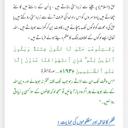
حق (اسلام) پر چلنے سے زبردستی ہٹاتے ہیں ، یا اُن کے راستے میں کانٹے
بچھاتے ہیں یا دوسروں کو اس راہِ خدا کی طرف آنے سے زبردستی روکتے ہیں یا
حق کی دعوت کو لوگوں تک پہنچانے میں رکاوٹ بن کر کھڑے ہوجاتے ہیں ۔اللہ
تعالیٰ ایسے لوگوں کے خلاف جنگ کا حکم دیتے ہوئے فرماتے ہیں :
وَقَـٰتِلُوهُمْ حَتَّىٰ لَا تَكُونَ فِتْنَةٌ وَيَكُونَ
ٱلدِّينُ لِلَّهِ ۖ فَإِنِ ٱنتَهَوْافَلَا عُدْوَ‌ٰنَ إِلَّا
...سورة البقرة
عَلَى ٱلظَّـٰلِمِينَ ﴿
١٩٣
﴾
''اس وقت تک ان سے لڑتے رہو جب تک فتنہ ختم نہ ہوجائے اور دین اللہ
کے لئے ہوجائے پھر اگر وہ باز آ جائیں تو سمجھ لو کہ ظالموں کے سوا کسی پر زیادتی
روا نہیں ۔ ''
ظلم کا خاتمہ اور مظلوموں کی حمایت :