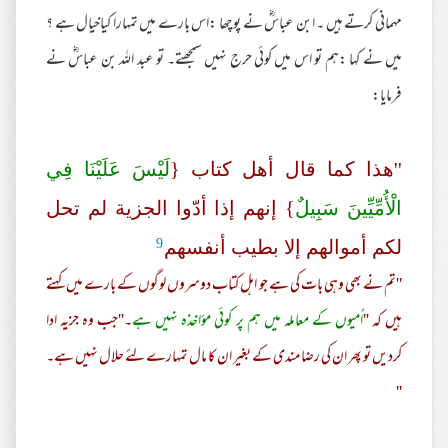
مہمانی کرتے ہیں ۔ ابن عباسؓ نے پوچھا :اس بارے میں تمہارا کیاخیال ہے ؟
میں نے کہا :ہم تو اس میں کوئی حرج نہیں سمجھتے۔ تو عبد اللہ بن عباسؓ نے
فرمایا:
''ھذا کما قال أھل کتاب {
لَيْسَ عَلَيْنَا فِي
الْأُمِّيِّينَ سَبِيلٌ
} إنھم إذا أدّوا الجزیة لم تحل
9
لکم أموالھم إلا بطیب أنفسھم
''تم نے بھی وہی بات کی ہے جو اہل کتاب دوسروں لوگوں کے بارے میں کہتے
ہیں کہ ''
اُمیوں کے معاملہ میں ہم پر کوئی مؤاخذہ نہیں ہے
۔''جب وہ جزیہ ادا
کردیں تو پھر ان کی رضا مندی کے بغیر ان کا مال تمہارے لئے حلال نہیں ہے۔
''