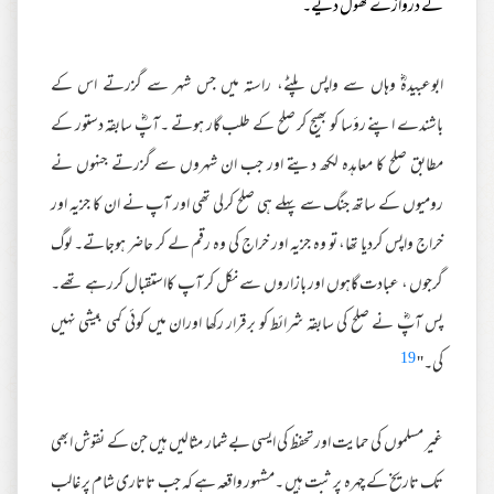
کے دروازے کھول دیے۔
ابوعبیدہؓ وہاں سے واپس پلٹے، راستہ میں جس شہر سے گزرتے اس کے
باشندے اپنے رؤسا کو بھیج کر صلح کے طلب گار ہوتے ۔آپؓ سابقہ دستور کے
مطابق صلح کا معاہدہ لکھ دیتے اور جب ان شہروں سے گزرتے جنہوں نے
رومیوں کے ساتھ جنگ سے پہلے ہی صلح کرلی تھی اور آپ نے ان کا جزیہ اور
خراج واپس کردیا تھا، تو وہ جزیہ اور خراج کی وہ رقم لے کر حاضر ہوجاتے۔ لوگ
گرجوں ، عبادت گاہوں اور بازاروں سے نکل کر آپ کااستقبال کررہے تھے۔
پس آپؓ نے صلح کی سابقہ شرائط کو برقرار رکھا اوران میں کوئی کمی بیشی نہیں
19
کی۔''
غیر مسلموں کی حمایت اور تحفظ کی ایسی بے شمار مثالیں ہیں جن کے نقوش ابھی
تک تاریخ کے چہرہ پر ثبت ہیں ۔مشہور واقعہ ہے کہ جب تاتاری شام پر غالب