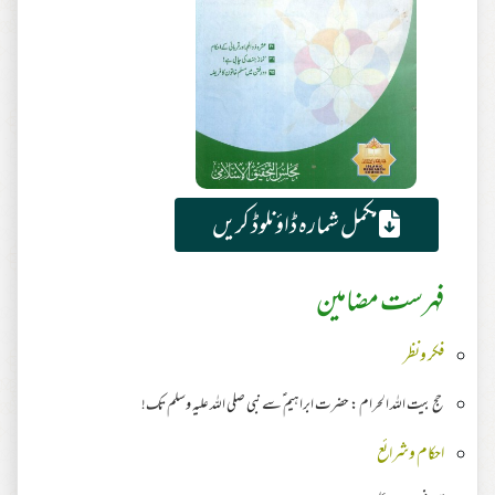
مکمل شمارہ ڈاؤنلوڈ کریں
فہرست مضامین
فکر ونظر
حج بیت اللہ الحرام : حضرت ابراہیم ؑسے نبی صلی اللہ علیہ وسلم تک!
احکام وشرائع