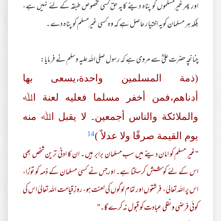
اور پھرغیرمسلموں کو پناہ دینے کایہ حق کسی مخصوص طبقہ کے لئے نہیں ہے،
بلکہ ہر مسلمان کویہ اختیار حاصل ہے کہ وہ کسی غیرمسلم کو پناہ دے ۔
چنانچہ حضرت علیؓ سے مروی ہے کہ رسول صلی اللہ علیہ وسلم نے فرمایا:
(ذمة المسلمین واحدة،یسعی بھا
أدناھم،فمن أخفر مسلما فعلیه لعنة اﷲ
والملائکة والناس أجمعین۔ لا یقبل اﷲ منه
14
یوم القیمة صرفًا ولا عدلاً )
''غیر مسلم کو امان دینے میں سب مسلمان برابر ہیں ۔ ان کا ادنیٰ ترین شخص بھی
اس کے لئے کوشش کرسکتا ہے۔ اورجس نے کسی مسلمان کے ذمہ کو توڑا،
اس پر اللہ تعالیٰ، فرشتوں اور تمام لوگوں کی لعنت ہو، روزِقیامت اللہ تعالیٰ اس کی
کوئی فرضی و نفلی عبادت کو قبول نہ کرے گا۔''