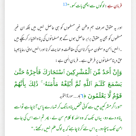
13
فرمان ہے
:
لوگوں سے اچھی بات کہو۔''
اور یہ حقوق صرف ہم وطن غیر مسلموں کو ہی حاصل نہیں ہیں بلکہ ان غیر
مسلموں کو بھی یہ حقوق برابر حاصل ہوں گے جو مسلمانوں کی پناہ اختیار کرچکے ہیں
۔انہیں اَمن و سکون مہیا کرنا ان کی حفاظت و حمایت کرنا اور انہیں اپنی رعایاجیسا
حق دینا مسلمانوں پر فرض ہے۔ فرمانِ الٰہی ہے:
وَإِنْ أَحَدٌ مِّنَ ٱلْمُشْرِ‌كِينَ ٱسْتَجَارَ‌كَ فَأَجِرْ‌هُ حَتَّىٰ
يَسْمَعَ كَلَـٰمَ ٱللَّهِ ثُمَّ أَبْلِغْهُ مَأْمَنَهُۥ ۚ ذَ‌ٰلِكَ بِأَنَّهُمْ
٦
﴾...سورة التوبہ
قَوْمٌ لَّا يَعْلَمُونَ ﴿
''اور اگر مشرکین میں سے کوئی شخص پناہ مانگ کر تمہارے پاس آنا چاہے تو اسے
پناہ دے دو، یہاں تک کہ وہ اللہ کا کلام سن لے، پھر تم اسے اس کی جاے
امن تک پہنچا دو۔یہ اس لئے کرنا چاہئے کہ یہ لوگ علم نہیں رکھتے۔''