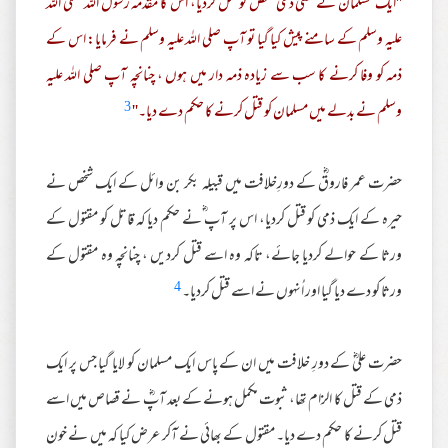
''ایک مسلمان نے کسی ذمی شخص کو قتل کردیا، اس کا مقدمہ رسول اللہ صلی اللہ
علیہ وسلم کے سامنے پیش کیا گیا تو آپ صلی اللہ علیہ وسلم نے فرمایا: اس کے
ذمہ کو وفا کرنے کا سب سے زیادہ ذمہ دار میں ہوں ، چنانچہ آپ صلی اللہ علیہ
3
وسلم نے بدلے میں مسلمان کو قتل کرنے کا حکم دے دیا۔''
حضرت عمر فاروقؓ کے دورِخلافت میں قبیلہ بکر بن وائل کے ایک شخص نے
حیرہ کے ایک ذمی کو قتل کردیا، اس پر آپ ؓنے حکم دیا کہ قاتل کو مقتول کے
ورثا کے حوالے کردیا جائے، تاکہ وہ اسے قتل کردیں ، چنانچہ وہ مقتول کے
4
ورثا کو دے دیا گیا اور اُنہوں نے اسے قتل کردیا۔
حضرت علیؓ کے دورِ خلافت میں ان کے پاس ایک مسلمان کو لایا گیا جس پر ایک
ذمی کے قتل کا الزام تھا، ثبوت مکمل ہونے کے بعد آپؓ نے قصاص میں اسے
قتل کرنے کا حکم دے دیا۔ مقتول کے بھائی نے آکر عرض کیا کہ میں نے خون