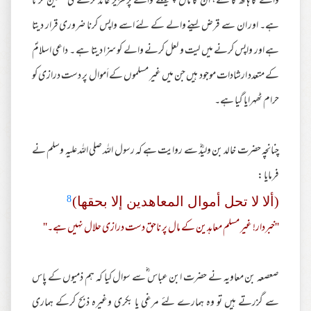
والے کا ہاتھ کاٹنے، ان کا مال چھیننے والے پرتعزیر عائد کرنے کی تلقین کرتا
ہے۔ اور ان سے قرض لینے والے کے لئے اسے واپس کرنا ضروری قرار دیتا
ہے اور واپس کرنے میں لیت و لعل کرنے والے کو سزا دیتا ہے ۔ داعی اسلامؐ
کے متعدد ارشادات موجود ہیں جن میں غیر مسلموں کے اَموال پر دست درازی کو
حرام ٹھہرایا گیا ہے۔
چنانچہ حضرت خالد بن ولیدؓ سے روایت ہے کہ رسول اللہ صلی اللہ علیہ وسلم نے
فرمایا :
8
(ألا لا تحل أموال المعاهدین إلا بحقھا)
''خبردار! غیر مسلم معاہدین کے مال پر ناحق دست درازی حلال نہیں ہے۔''
صعصعہ بن معاویہ نے حضرت ابن عباس ؓسے سوال کیا کہ ہم ذمیوں کے پاس
سے گزرتے ہیں تو وہ ہمارے لئے مرغی یا بکری وغیرہ ذبح کرکے ہماری