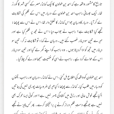
تاریخ کا مشہور واقعہ ہے کہ احمد بن طولون کا ایک کمانڈر مصر کے کسی شہر کا گورنر
تھا۔ ایک عیسائی راہب احمد بن طولون کے دربار میں اس کے ظلم کی شکایت
لے کر آیا۔ دربار کادربان جو اس کمانڈر کا تعلق دار تھا، اس نے اس سے پوچھا:
تجھے کیا شکایت ہے؟ راہب نے جواب دیا: اس نے مجھ پر ظلم کیا ہے اور
میرے تین سو دینار غصب کئے ہیں ۔دربان نے کہا: تو شکایت نہ کر، تین سو
دینار میں تجھ کو ادا کردیتا ہوں ۔ وہ راہب کو اپنے گھر لے گیا اور تین سو دینار
اس کے حوالے کردئیے۔ راہب نے اسی کو غنیمت سمجھا اور لے کر چلا گیا ۔
احمد بن طولون کو واقعہ کی اطلاع مل گئی، اس نے کمانڈر، دربان اور راہب، تینوں
کو دربار میں طلب کیا۔ کمانڈر سے پوچھا: کیا تیری ضروریات پوری نہیں کی جاتیں
؟کیا تجھے خوش حالی اور رزق میں کشادگی میسر نہیں ہے؟ اور کوئی ایسا محرک بھی
نہیں ہے جو تجھے دست ِظلم دراز کرنے پر برانگیختہ کرے۔ پھر کس چیز نے تجھے