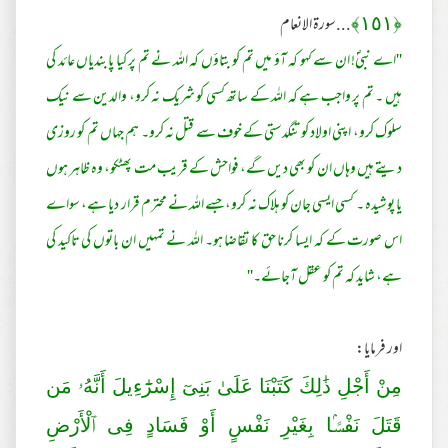
...سورة الانعام
﴾
١٥١
﴿
''اے نبیؐ! ان سے کہو کہ آؤ میں تم کو بتاؤں کہ اللہ نے تم پر کیا پابندیاں عائد کی
ہیں ۔ تم پر واجب ہے کہ اللہ کے ساتھ کسی کو شریک نہ کرو، والدین سے نیک
سلوک کرو، اپنی اولاد کو تنگدستی کے خوف سے قتل نہ کرو۔ ہم جہاں تم کو روزی
دیتے ہیں وہاں ان کو بھی دیں گے، فواحش کے قریب مت پھٹکو، وہ ظاہر ہوں
یا پوشیدہ ۔ کسی ایسی جان کو ہلاک نہ کرو،جسے اللہ نے محترم قرار دیا ہے، سواے
اس صورت کے کہ ایسا کرنا حق کا تقاضا ہو۔ اللہ نے تمہیں ان باتوں کی تاکید کی
ہے، شاید کہ تم کو عقل آجائے۔''
اور فرمایا:
مِنْ أَجْلِ ذَ‌ٰلِكَ كَتَبْنَا عَلَىٰ بَنِىٓ إِسْرَ‌ٰٓ‌ءِيلَ أَنَّهُۥ مَن
قَتَلَ نَفْسًۢا بِغَيْرِ‌ نَفْسٍ أَوْ فَسَادٍ فِى ٱلْأَرْ‌ضِ