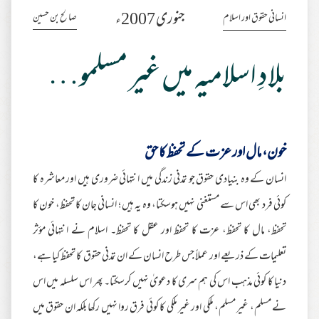
جنوری 2007ء
صالح بن حسین
انسانی حقوق اور اسلام
بلادِ اسلامیہ میں غیر مسلموں کے عام حقوق (قسط1)
خون، مال اور عزت کے تحفظ کا حق
انسان کے وہ بنیادی حقوق جو تمدنی زندگی میں انتہائی ضروری ہیں اور معاشرہ کا
کوئی فرد بھی اس سے مستغنی نہیں ہوسکتا، وہ یہ ہیں ؛ انسانی جان کا تحفظ، خون کا
تحفظ، مال کا تحفظ، عزت کا تحفظ اور عقل کا تحفظ۔ اسلام نے انتہائی مؤثر
تعلیمات کے ذریعے اور عملاً جس طرح انسان کے ان تمدنی حقوق کا تحفظ کیا ہے،
دنیا کا کوئی مذہب اس کی ہم سری کا دعویٰ نہیں کرسکتا۔ پھر اس سلسلہ میں اس
نے مسلم، غیر مسلم، ملکی اور غیر ملکی کا کوئی فرق روا نہیں رکھا بلکہ ان حقوق میں