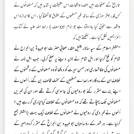
تاریخ کے صفحات میں متعدد واقعات اس حقیقت پر شاہد ہیں کہ مسلمانوں نے
کس قدر جگر سوزی کے ساتھ غیر مسلموں کے حقوق کا تحفظ کیا ۔اس کا اندازہ اس
واقعہ سے بخوبی کیا جاسکتا ہے جو امام ابویوسف ) رحمة اللہ علیہ نے کتاب
الخراجمیں نقل کیا ہے۔ لکھتے ہیں کہ
'' لشکر ِاسلام کے سپہ سالار جلیل القدر صحابی حضر ت ابوعبیدہؓ بن الجراح نے
شام کو فتح کرلیا اور اہل شام نے جزیہ دینے پر صلح کرلی۔ جب اہل ذمہ نے
مسلمانوں کی وفاشعاری اور حسن سیرت کو دیکھا تو وہ مسلمانوں کے دشمنوں کے
خلاف ان کے مددگار اور اعداے مسلمین کے سخت مخالف بن گئے۔اُنہوں نے
اپنے بندے مقرر کئے جو رومیوں کی جاسوسی کرتے تھے اور ان کی خبریں
مسلمانوں تک پہنچاتے تھے کہ وہ مسلمانوں کے خلاف کیا تیاری کررہے ہیں ؟
اُنہوں نے خبر دی کہ رومیوں نے مسلمانوں کے خلاف ایک بہت بڑا لشکر جمع
کرلیا ہے۔ ہر شہر کے رؤسا وہاں ابوعبیدہ بن الجراحؓ کے مقرر کردہ امیر کے