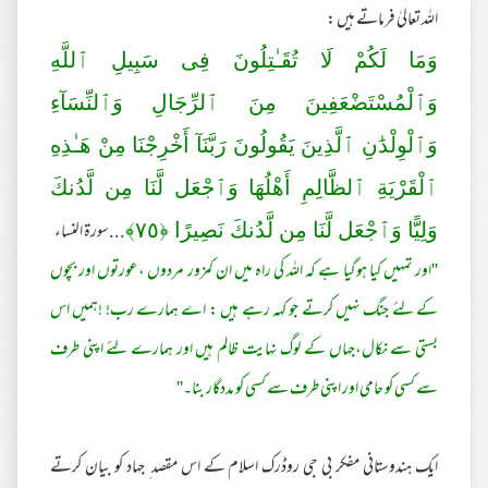
اللہ تعالیٰ فرماتے ہیں :
وَمَا لَكُمْ لَا تُقَـٰتِلُونَ فِى سَبِيلِ ٱللَّهِ
وَٱلْمُسْتَضْعَفِينَ مِنَ ٱلرِّ‌جَالِ وَٱلنِّسَآءِ
وَٱلْوِلْدَ‌ٰنِ ٱلَّذِينَ يَقُولُونَ رَ‌بَّنَآ أَخْرِ‌جْنَا مِنْ هَـٰذِهِ
ٱلْقَرْ‌يَةِ ٱلظَّالِمِ أَهْلُهَا وَٱجْعَل لَّنَا مِن لَّدُنكَ
...سورة النساء
وَلِيًّا وَٱجْعَل لَّنَا مِن لَّدُنكَ نَصِيرً‌ا ﴿
٧٥
﴾
''اور تمہیں کیا ہوگیا ہے کہ اللہ کی راہ میں ان کمزور مردوں ،عورتوں اور بچوں
کے لئے جنگ نہیں کرتے جو کہہ رہے ہیں : اے ہمارے رب! !ہمیں اس
بستی سے نکال،جہاں کے لوگ نہایت ظالم ہیں اور ہمارے لئے اپنی طرف
سے کسی کو حامی اور اپنی طرف سے کسی کو مددگار بنا۔''
ایک ہندوستانی مفکر بی جی روڈرک اسلام کے اس مقصد ِ جہاد کو بیان کرتے