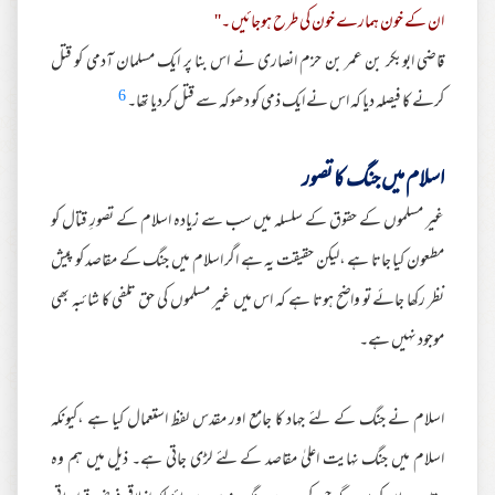
ان کے خون ہمارے خون کی طرح ہوجائیں ۔''
قاضی ابوبکر بن عمر بن حزم انصاری نے اس بنا پر ایک مسلمان آدمی کو قتل
6
کرنے کا فیصلہ دیا کہ اس نے ایک ذمی کو دھوکہ سے قتل کردیا تھا۔
اسلام میں جنگ کا تصور
غیر مسلموں کے حقوق کے سلسلہ میں سب سے زیادہ اسلام کے تصورِ قتال کو
مطعون کیا جاتا ہے ،لیکن حقیقت یہ ہے اگر اسلام میں جنگ کے مقاصد کو پیش
نظر رکھا جائے تو واضح ہوتا ہے کہ اس میں غیر مسلموں کی حق تلفی کا شائبہ بھی
موجود نہیں ہے۔
اسلام نے جنگ کے لئے جہاد کا جامع اور مقدس لفظ استعمال کیا ہے ،کیونکہ
اسلام میں جنگ نہایت اعلیٰ مقاصد کے لئے لڑی جاتی ہے۔ ذیل میں ہم وہ