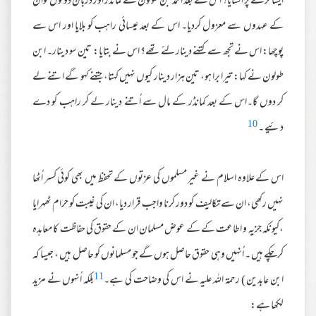
ایسا کرنے پر اُکسایا؟ اس کے بعد احمد بن طولون نے کمانڈر اور دربان دونوں کوان
کے عہدوں سے معزول کردیا۔ اس کے بعد عیسائی راہب کو بلایا اور اس سے
پوچھا: اس نے تجھ سے کتنے دینار لئے تھے؟ اس نے بتایا: تین سو دینار۔ ابن
طولون نے کہا: تیرا برا ہو، تین ہزار دینار کیوں نہیں کہتا، جتنے کہو گے اتنے لے
کر دوں گا۔اس کے بعد کمانڈر کے مال سے اُتنے دینار لے کر راہب کو دے
10
دئیے ۔
اس کے علاوہ اسلام نے غیر مسلموں کی عزتوں کے تحفظ میں بھی کوئی کسر اُٹھا
نہیں رکھی، ان سے تکالیف کو دور کرنا واجب قرار دیا، ان کی غیبت کو حرام ٹھہرایا
،کیونکہ جزیہ و اطاعت کے کے عوض مسلمان ان کے حقوق کی حفاظت کا معاہدہ
کرچکے ہیں ۔ اُنہیں وہی حقوق حاصل ہوں گے جو مسلمانوں کو حاصل ہیں ، جیسا کہ
11
ابن عابدین ) رحمة اللہ علیہ نے اس کی وضاحت کی ہے۔
بلکہ اُنہوں نے مزید
لکھا ہے: