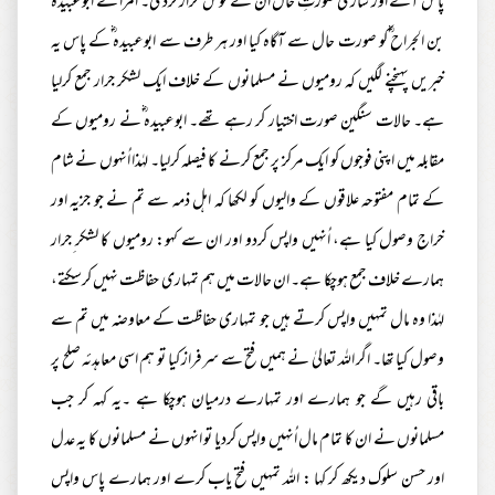
پاس آئے اور ساری صورتِ حال ان کے گوش گزار کردی۔ اُمرا نے ابوعبیدہ
بن الجراح ؓکو صورت حال سے آگاہ کیا اور ہر طرف سے ابوعبیدہ ؓکے پاس یہ
خبریں پہنچنے لگیں کہ رومیوں نے مسلمانوں کے خلاف ایک لشکر جرار جمع کرلیا
ہے۔ حالات سنگین صورت اختیار کر رہے تھے۔ ابوعبیدہ ؓنے رومیوں کے
مقابلہ میں اپنی فوجوں کو ایک مرکز پر جمع کرنے کا فیصلہ کرلیا۔ لہٰذا اُنہوں نے شام
کے تمام مفتوحہ علاقوں کے والیوں کو لکھا کہ اہل ذمہ سے تم نے جو جزیہ اور
خراج وصول کیا ہے، اُنہیں واپس کردو اور ان سے کہو: رومیوں کا لشکر ِجرار
ہمارے خلاف جمع ہوچکا ہے۔ ان حالات میں ہم تمہاری حفاظت نہیں کرسکتے،
لہٰذا وہ مال تمہیں واپس کرتے ہیں جو تمہاری حفاظت کے معاوضہ میں تم سے
وصول کیا تھا۔ اگر اللہ تعالیٰ نے ہمیں فتح سے سرفراز کیا تو ہم اسی معاہدئہ صلح پر
باقی رہیں گے جو ہمارے اور تمہارے درمیان ہوچکا ہے ۔یہ کہہ کر جب
مسلمانوں نے ان کا تمام مال اُنہیں واپس کردیا تو انہوں نے مسلمانوں کا یہ عدل
اور حسن سلوک دیکھ کر کہا : اللہ تمہیں فتح یاب کرے اور ہمارے پاس واپس