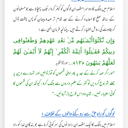
اسلام میں جنگ کا دوسرا مقصد ان لوگوں کو کیفر کردار تک پہنچانا ہے جو مسلمانوں
کے ساتھ صلح کا معاہدہ کرنے کے بعد تمام تر عہدوپیمان کو پس پشت ڈال
کربغاوت کی روش اختیار کرتے ہیں ۔چنانچہ فرمانِ الٰہی ہے:
وَإِن نَّكَثُوٓاأَيْمَـٰنَهُم مِّنۢ بَعْدِ عَهْدِهِمْ وَطَعَنُوافِى
دِينِكُمْ فَقَـٰتِلُوٓا أَئِمَّةَ ٱلْكُفْرِ‌ ۙ إِنَّهُمْ لَآ أَيْمَـٰنَ لَهُمْ
...سورة التوبہ
لَعَلَّهُمْ يَنتَهُونَ ﴿
١٢
﴾
''اور اگر عہد کرنے کے بعد یہ پھر اپنی قسموں کو توڑ ڈالیں اور تمہارے دین پر
حملے شروع کردیں تو کفر کے علمبرداروں سے جنگ کرو، کیونکہ ان کی قسموں کا
کوئی اعتبار نہیں ۔ شاید وہ اس طرح باز آجائیں ۔''
لوگوں کو راہِ حق سے روکنے والوں کے خلاف :
اسلام میں جنگ کا ایک مقصد ان راہزنوں کی سرکوبی کرنا ہے جو بندگانِ خدا کو راہِ