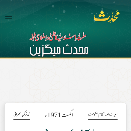
اگست 1971ء
سیرت اور نظامِ حکومت
محمد زکریا عمرانی