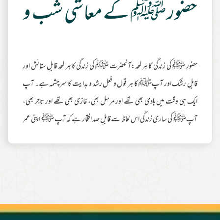
حضور ﷺ کے معاشی شب و روز
حضور ﷺ کی زندگی کا ہر لمحہ:آنحضرت ﷺ کی زندگی کا ہر لمحہ قابلِ ستائش اور
قابلِ رشک اور آپﷺ کا ہر قول و فعل رشد و ہدایت کا سرچشمہ ہے۔ آپ
ایک ہی وقت میں ہادی بھی تھے اور مرسل بھی، غازی بھی تھے اور تاجر بھی،
آپﷺ کی ساری زندگی اس لحاظ سے قابلِ صد افتخار ہے کہ آپ ﷺ اپنی عمر
کے کسی بھی حصہ میں معاشی لحاظ سے کسی پر بوجھ نہیں بنے۔ آپ ﷺ اپنے
ہاتھ سے کام کرتے اور اپنی روزی خود کماتے، نہ صرف اپنے لئے بلکہ محتاجوں،
مفلسوں اور تہیدستوں کیلئے بھی آپ ﷺ پر زندگی میں فراخی اور کشادگی کے
وقت بھی آ مگر آپ
مزید مطالعہ