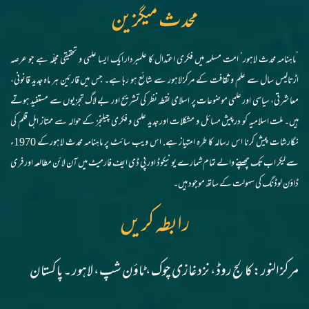
محدث میگزین
’ماہنامہ محدث لاہور‘ امت مسلمہ میں فکری اعتدال کا علمبردار ایک ایسا علمی و تحقیقی مجلّہ ہے جو عرصہ
اڑتالیس سال سے علم و ثقافت کے مرکز لاہور سے شائع ہو رہا ہے۔ جس میں قارئین ہر ماہ جدید قانونی،
معاشرتی، سیاسی اور علمی موضوعات پر اسلامی نقطہ نظر کی تشریح اور بے لاگ تجزیوں سے مستفید ہوتے
ہیں۔ ملت اسلامیہ کو درپیش مسائل و مشکلات اور جدید علمی و فکری چیلنجز کے حوالہ سے ممتاز اہل قلم کی
نگارشات پیش کرنا اس رسالہ کا طرہ امتیاز ہے. اس ویب سائٹ پر ماہنامہ محدث لاہورکے 1970ء
سے لیکر اب تک چھپنے والے تمام شمارے یونیکوڈ اور پی ڈی ایف فارمیٹ میں آن لائن مطالعہ اور فری
ڈاؤن لوڈنگ کی سہولت کے ساتھ موجود ہیں۔
رابطہ کریں
مرکز النور: کالج روڈ، نزد غازی چوک، ٹاؤن شپ، لاہور ۔ پاکستان