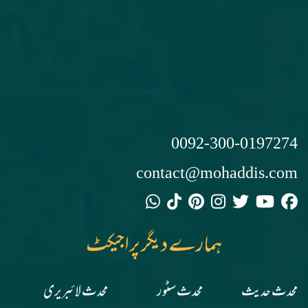
0092-300-0197274
contact@mohaddis.com
ہمارے دیگر پراجیکٹ
محدث حدیث
محدث سٹور
محدث لائبریری