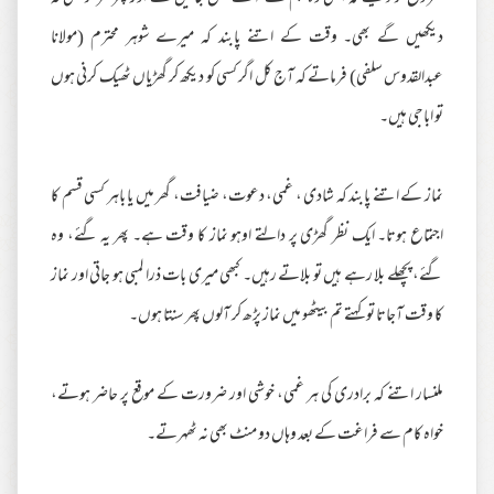
دیکھیں گے بھی۔ وقت کے اتنے پابند کہ میرے شوہر محترم (مولانا
عبدالقدوس سلفی) فرماتے کہ آج کل اگر کسی کو دیکھ کر گھڑیاں ٹھیک کرنی ہوں
تو اباجی ہیں۔
نماز کے اتنے پابند کہ شادی ، غمی، دعوت، ضیافت، گھر میں یا باہر کسی قسم کا
اجتماع ہوتا۔ ایک نظر گھڑی پر دالتے اوہو نماز کا وقت ہے۔ پھر یہ گئے، وہ
گئے، پچھلے بلا رہے ہیں تو بلاتے رہیں۔ کبھی میری بات ذرا لمبی ہو جاتی اور نماز
کا وقت آجاتا تو کہتے تم بیٹھو میں نماز پڑھ کر آلوں پھر سنتا ہوں۔
ملنسار اتنے کہ برادری کی ہر غمی، خوشی اور ضرورت کے موقع پر حاضر ہوتے،
خواہ کام سے فراغت کے بعد وہاں دو منٹ بھی نہ ٹھہرتے۔