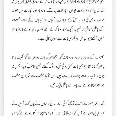
بھی کس طرح؟ ساری اولاد کو قرآن مجید کی کتابت کر کے روزی کھلائی پھر کیوں نہ
اللہ تعالیٰ اولاد کو باعث فیوض و بارکات بناتے۔ کاروبار اور تجارت میں ہمیشہ
خسارہ رہا جس کی وجہ یہ تھی کہ کاروباری چالاکیاں اور تیزیاں ان کی سادہ طبیعت
کے بالکل موافق نہ تھیں۔ ایک لفظ بولا کرتے تھے کاروباری اولے (راز) ہم
نہیں سیکھتے جو سیدھی اور کھری بات ہے، وہی کافی ہے۔
طبیعت کے حد درجہ سادہ اور صاف گو۔ کبھی ان کی بات دوسرے کو تکلیف دینا
یا طنز کرنا نہ تھا، جو بھی بات کہنی ہوتی تھی دو ٹوک کہتے۔ کبھی مخاطب کو یہ الجھن نہ
ہوتی کہ آپ یہ بات جو اب کہہ رہے ہیں، اس کا کیا مطلب ہے بلکہ وہی مطلب
ہوتا جو الفاظ ہوتے اندر باہر سے بالکل ایک جیسے۔
ایک دفعہ مسجد سے آئے تو مجھے کوئی بات سنائی کہ فلاں نے یوں کہا، تو میں نے
کہا: اباجی اس نے آپ کو بات لگائی ہے۔ لمبی سی "اچھا"۔ کہی اور بولے کہ اس