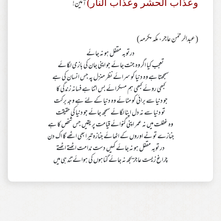
آمين!
وعذاب الحشر وعذاب النار)
(عبدالرحمٰن عاجر، مکہ مکرمہ)
درتوبہ مقفل ہو نہ جائے
تعجب کیا اگر وہ جنت جائے جو اپنی جان کی بازی لگائے
سمجھتا ہے وہ دنیا کو سرائے نظر منزل پہ جس انسان کی ہے
کبھی روئے کبھی ہم مسکرائے بس اتنا ہے فسانہ زندگی کا
جو دنیا سے برائی کو مٹائے وہ دنیا کے لئے ہے وجہ برکت
تو دنیا سے نہ دل اپنا لگائے سمجھ جائے جو دنیا کی حقیقت
وہ غفلت میں نہ عمر اپنی گنوائے قیامت پر یقیں جس شخص کا ہے
جنازے تو نے اوروں کے اٹھائے جنازہ تیرا بھی اٹھے گا اک دن
در توبہ مقفل ہو نہ جائے کہیں دست ندامت اٹھتے اٹھتے
چراغ زیست عاجز بجھ نہ جائے گناہوں کی ہوائے تند ہی میں