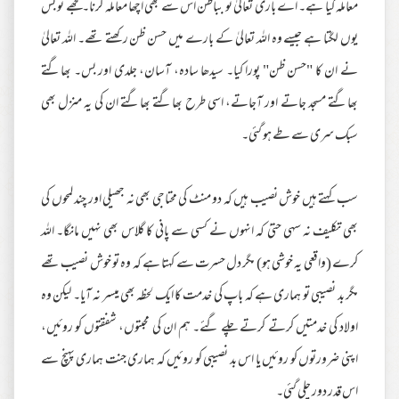
معاملہ کیا ہے۔ اے باری تعالیٰ تو بباطن اس سے بھی اچھا معاملہ کرنا۔ مجھے تو بس
یوں لگتا ہے جیسے وہ اللہ تعالیٰ کے بارے میں حسن ظن رکھتے تھے۔ اللہ تعالیٰ
نے ان کا "حسن ظن" پورا کیا۔ سیدھا سادہ، آسان، جلدی اور بس۔ بھاگتے
بھاگتے مسجد جاتے اور آجاتے، اسی طرح بھاگتے بھاگتے ان کی یہ منزل بھی
سبک سری سے طے ہو گئی۔
سب کہتے ہیں خوش نصیب ہیں کہ دو منٹ کی محتاجی بھی نہ جھیلی اور چند لمحوں کی
بھی تکلیف نہ سہی حتیٰ کہ انہوں نے کسی سے پانی کا گلاس بھی نہیں مانگا۔ اللہ
کرے (واقعی یہ خوشی ہو) مگر دل حسرت سے کہتا ہے کہ وہ تو خوش نصیب تھے
مگر بد نصیبی تو ہماری ہے کہ باپ کی خدمت کا ایک لحظہ بھی میسر نہ آیا۔ لیکن وہ
اولاد کی خدمتیں کرتے کرتے چلے گئے۔ ہم ان کی محبتوں، شفقتوں کو روئیں،
اپنی ضرورتوں کو روئیں یا اس بد نصیبی کو روئیں کہ ہماری جنت ہماری پہنچ سے
اس قدر دور چلی گئی۔