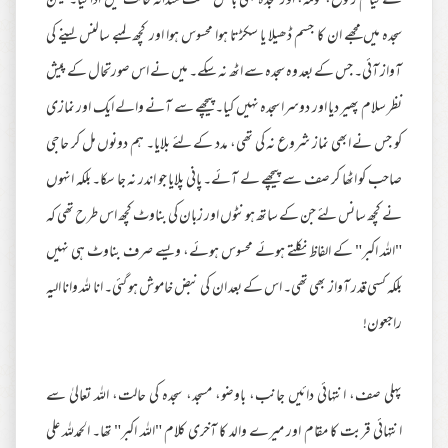
نے قیام رکوع، قومہ، اور سجدہ بھی بالکل صحت مندانہ حالت میں ادا کیا۔ لیکن
سجدہ میں مجھے ان کا جسم ڈھیلا یا سکڑتا ہوا محسوس ہوا اور کچھ لمبے سالنس لینے کی
آواز آئی۔ جس کے بعد وہ سجدہ سے اٹھ نہ سکے۔ میں نے اس صورتحال کے پیش
نظر سلام پھیر دیا اور دوسرا سجدہ نہیں کیا۔ پیچھے سے آنے والے ایک اور نمازی
کو جس نے ابھی نماز شروع نہ کی تھی، مدد کے لئے بلایا۔ ہم دونوں مل کر حاجی
صاحب کو اٹھا کر صف سے پیچھے لے آئے۔ پانی پلایا جو اندر نہ جا سکا۔ بلکہ انہوں
نے کچھ سانس لئے جن کے ساتھ ہونٹوں اور زبان کی بناوٹ کچھ اس طرح تھی کہ
"اللہ اکبر" کے الفاظ نکلتے ہوئے محسوس ہوئے، ویسے صرف بناوٹ ہی نہیں
بلکہ کسی قدر آواز بھی تھی۔ اس کے بعد ان کی نبض خاموش ہو گئی۔ انا لله وانا اليه
راجعون!
پہلی صف، انتہائی دائیں جانب، باوضو، مسجد، سجدہ کی حالت، اللہ تعالیٰ سے
انتہائی قربت کا مقام اور میرے والد کا آخری کلام "اللہ اکبر" تھا۔ الحمدلله علي