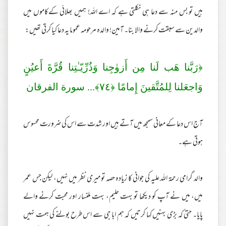
ہیں تو بس منہ سے دعا ہی نکلتی ہے کہ اے اللہ! ہمیں بھلائی کےکاموں میں
والدین سے سبقت کرنے والا بنا۔ آمین! والدہ مرحومہ عموما یہ دعا کیا کرتی تھیں:
﴿رَ‌بَّنا هَب لَنا مِن أَزو‌ٰجِنا وَذُرِّ‌يّـٰتِنا قُرَّ‌ةَ أَعيُنٍ
وَاجعَلنا لِلمُتَّقينَ إِمامًا ﴿
٧٤
﴾... سورة الفرقان
آج اس دعا کے معانی سمجھ میں آتے ہیں اور شدت سے اس کی ضرورت محسوس
ہوتی ہے۔
والد گرامی رحمة اللہ علیہ کی جوانی کا زیادہ حصہ تو میری نظر میں نہیں، لیکن جس عمر
میں، میں نے آپ کو دیکھا تو بہت حلیم، بہت ملنسار اور محبت کرنے والے
پایا۔ حتیٰ کہ بڑی بہنیں کہا کرتیں کہ ہم ابا جی سے اس طرح بولنے کی ہمت نہیں