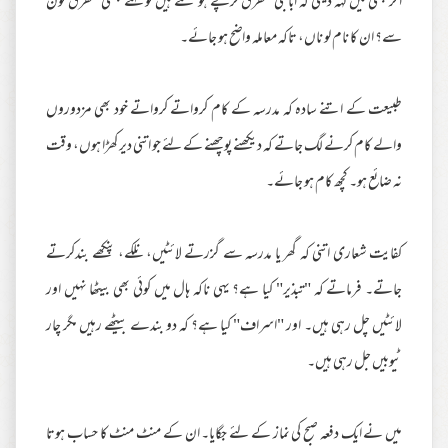
اگر کبھی میں کہہ دیتی کہ اباجی متفرق خرچے ہو گئے ہیں تو کہتے بھئی متفرق کون
سے؟ ان کا نام لو ناں، تاکہ معاملہ واضح ہو جائے۔
طبیعت کے اتنے سادہ کہ مدرسہ کے کام کرواتے کرواتے خود بھی مزدوروں
والے کام کرنے لگ جاتے کہ دیکھنے پوچھنے کے لئے جو اتنی دیر کھڑا ہوں، وقت
نہ ضائع ہو۔ کچھ کام ہو جائے۔
کفایت شعاری اتنی کہ گھر یا مدرسہ سے گزرتے لائٹیں، نلکے، پنکھے بندکرتے
جاتے۔ فرماتے کہ "تبذیر" کیا ہے؟ یہی ناکہ ہال میں کوئی بھی بیٹھا نہیں اور
لائٹیں چل رہی ہیں۔ اور "اسراف" کیا ہے؟ کہ دو بندے بیٹھے رہیں مگر چار
ٹیوبیں جل رہی ہیں۔
میں نے ایک دفعہ صبح کی نماز کے لئے جگایا۔ ان کے منٹ منٹ کا حساب ہوتا