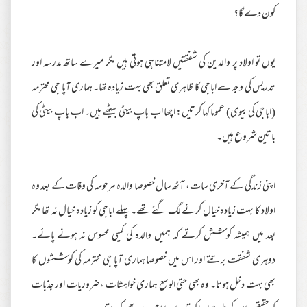
کون دے گا؟
یوں تو اولاد پر والدین کی شفقتیں لامتناہی ہوتی ہیں مگر میرے ساتھ مدرسہ اور
تدریس کی وجہ سے اباجی کا ظاہری تعلق بھی بہت زیادہ تھا۔ ہماری آپا جی محترمہ
(اباجی کی بیوی) عموما کہا کرتیں: اچھا اب باپ بیٹی بیٹھے ہیں۔ اب باپ بیٹی کی
باتین شروع ہیں۔
اپنی زندگی کے آخری سات، آٹھ سال خصوصا والدہ مرحومہ کی وفات کے بعد وہ
اولاد کا بہت زیادہ خیال کرنے لگ گئے تھے۔ پہلے اباجی کو زیادہ خیال نہ تھا مگر
بعد میں ہمیشہ کوشش کرتے کہ ہمیں والدہ کی کمیی محسوس نہ ہونے پائے۔
دوہری شفقت برتتے اور اس میں خصوصا ہماری آپا جی محترمہ کی کوششوں کا
بھی بہت دخل ہوتا۔ وہ بھی حتی الوسع ہماری خواہشات ، ضروریات اور جذبات