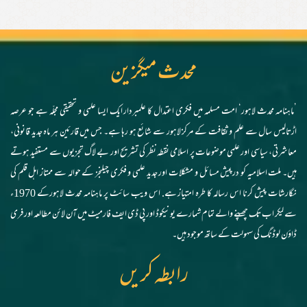
محدث میگزین
’ماہنامہ محدث لاہور‘ امت مسلمہ میں فکری اعتدال کا علمبردار ایک ایسا علمی و تحقیقی مجلّہ ہے جو عرصہ
اڑتالیس سال سے علم و ثقافت کے مرکز لاہور سے شائع ہو رہا ہے۔ جس میں قارئین ہر ماہ جدید قانونی،
معاشرتی، سیاسی اور علمی موضوعات پر اسلامی نقطہ نظر کی تشریح اور بے لاگ تجزیوں سے مستفید ہوتے
ہیں۔ ملت اسلامیہ کو درپیش مسائل و مشکلات اور جدید علمی و فکری چیلنجز کے حوالہ سے ممتاز اہل قلم کی
نگارشات پیش کرنا اس رسالہ کا طرہ امتیاز ہے. اس ویب سائٹ پر ماہنامہ محدث لاہورکے 1970ء
سے لیکر اب تک چھپنے والے تمام شمارے یونیکوڈ اور پی ڈی ایف فارمیٹ میں آن لائن مطالعہ اور فری
ڈاؤن لوڈنگ کی سہولت کے ساتھ موجود ہیں۔
رابطہ کریں