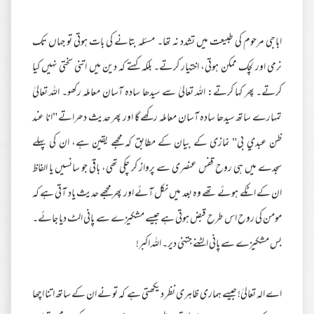
اباجی مرحوم کی طبیعت میں تشدد نہ تھا۔ مسئلہ بتانے کی بات ہوتی تو جہاں تک
نرمی اور لچک ممکن ہوتی، اختیار کرتے۔ بلکہ کہتے کہ دین میں اتنی سختی نہیں کیا
کرتے۔ پھر کہا کرتے: اللہ تعالیٰ سے سیدھا سادہ آسان معاملہ رکھو۔ اللہ تعالیٰ
تمہارے ساتھ سیدھا سادہ آسان معاملہ رکھے گا اور پھر حدیث دھراتے "انا عند
ظن عبدي بي" نمازی کے بیان کے مطابق کہ مجھے یقین ہے، ان کی پہلے
سجدے میں ہی روح قفس عنصری سے پرواز کر چکی تھی، باقی جو سانسیں یا الفاظ
ان کے اٹکے ہوئے تھے وہ بعد میں نکل آئے اور پھر مجھے حدیث یاد آتی ہے کہ
مومن کی روح اس طرح قبض ہوتی ہے جیسے مشکیزے سے پانی الٹ دیا جائے۔
بس مشکیزے سے پانی الٹنے جتنی دیر۔ اللہ اکبر!
اے الہ تعالیٰ! جیسے ہماری ظاہری نظر دیکھتی ہے کہ تو نے ان کے ساتھ اتنا اچھا