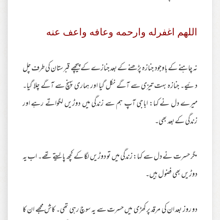
اللهم اغفرله وارحمه وعافه واعف عنه
نہ چاہنے کے باوجود جنازہ پڑھنے کے بعد جنازے کے پیچھے قبرستان کی طرف چل
دئیے۔ جنازہ بہت تیزی سے آگے نکل گیا اور ہماری پہنچ سے آگے چلا گیا۔
میرے دل نے کہا: اباجی آپ ہم سے زندگی میں دوڑیں لگواتے رہے اور
زندگی کے بعد بھی۔
مگر حسرت نے دل سے کہا: زندگی میں تو دوڑیں لگا کے کچھ پا لیتے تھے۔ اب یہ
دوڑیں بھی فضول ہیں۔
دو روز بعد ان کی مرقد پر کھڑی میں حسرت سے یہ سوچ رہی تھی۔ کاش مجھے ان کا