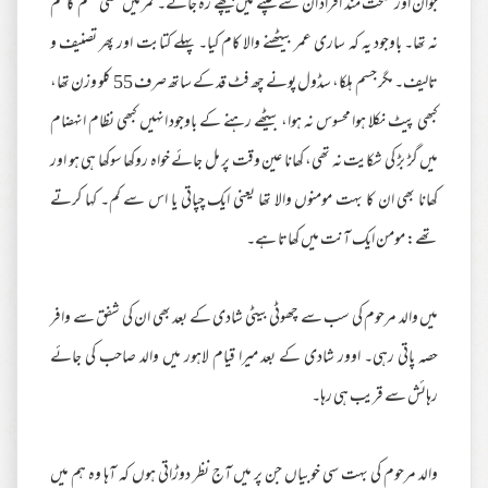
جوان اور صحت مند افراد ان سے چلنے میں پیچھے رہ جاتے۔ کمر میں کسی قسم کا خم
نہ تھا۔ باوجود یہ کہ ساری عمر بیٹھنے والا کام کیا۔ پہلے کتابت اور پھر تصنیف و
تالیف۔ مگر جسم ہلکا، سڈول پونے چھ فٹ قد کے ساتھ صرف 55 کلو وزن تھا،
کبھی پیٹ نکلا ہوا محسوس نہ ہوا، بیٹھے رہنے کے باوجود انہیں کبھی نظام انہضام
میں گڑ بڑ کی شکایت نہ تھی، کھانا عین وقت پر مل جائے خواہ روکھا سوکھا ہی ہو اور
کھانا بھی ان کا بہت مومنوں والا تھا یعنی ایک چپاتی یا اس سے کم۔ کہا کرتے
تھے: مومن ایک آنت میں کھاتا ہے۔
میں والد مرحوم کی سب سے چھوٹی بیٹی شادی کے بعد بھی ان کی شفق سے وافر
حصہ پاتی رہی۔ اوور شادی کے بعد میرا قیام لاہور میں والد صاحب کی جائے
رہائش سے قریب ہی رہا۔
والد مرحوم کی بہت سی خوبیاں جن پر میں آج نظر دوڑاتی ہوں کہ آہا وہ ہم میں