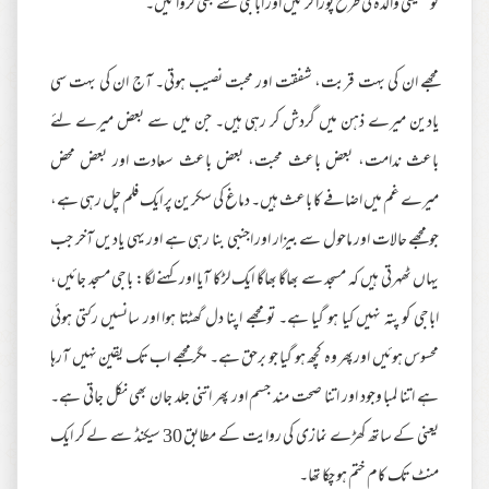
کو حقیقی والدہ کی طرح پورا کرتیں اور اباجی سے بھی کرواتیں۔
مجھے ان کی بہت قربت، شفقت اور محبت نصیب ہوتی۔ آج ان کی بہت سی
یادین میرے ذہن میں گردش کر رہی ہیں۔ جن میں سے بعض میرے لئے
باعث ندامت، بعض باعث محبت، بعض باعث سعادت اور بعض محض
میرے غم میں اضافے کا باعث ہیں۔ دماغ کی سکرین پر ایک فلم چل رہی ہے،
جو مجھے حالات اور ماحول سے بیزار اور اجنبی بنا رہی ہے اور یہی یادیں آخر جب
یہاں ٹھہرتی ہیں کہ مسجد سے بھاگا بھاگا ایک لڑکا آیا اور کہنے لگا: باجی مسجد جائیں،
اباجی کو پتہ نہیں کیا ہو گیا ہے۔ تو مجھے اپنا دل گھٹتا ہوا اور سانسیں رکتی ہوئی
محسوس ہوئیں اورپھر وہ کچھ ہو گیا جو برحق ہے۔ مگر مجھے اب تک یقین نہیں آرہا
ہے اتنا لمبا وجود اور اتنا صحت مند جسم اور پھر اتنی جلد جان بھی نکل جاتی ہے۔
یعنی کے ساتھ کھڑے نمازی کی روایت کے مطابق 30 سیکنڈ سے لے کر ایک
منٹ تک کام ختم ہو چکا تھا۔