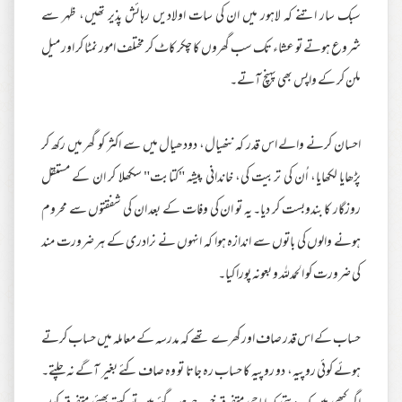
سبک سار اتنے کہ لاہور میں ان کی سات اولادیں رہائش پذیر تھیں، ظہر سے
شروع ہوتے تو عشاء تک سب گھروں کا چکر کاٹ کر مختلف امور نمٹا کر اور میل
ملن کر کے واپس بھی پہنچ آتے۔
احسان کرنے والے اس قدر کہ ننھیال، دودھیال میں سے اکثر کو گھر میں رکھ کر
پڑھایا لکھایا، اُن کی تربیت کی، خاندانی پیشہ "کتابت" سکھلا کر ان کے مستقل
روزگار کا بندوبست کر دیا۔ یہ تو ان کی وفات کے بعد ان کی شفقتوں سے محروم
ہونے والوں کی باتوں سے اندازہ ہوا کہ انہوں نے نرادری کے ہر ضرورت مند
کی ضرورت کو الحمدللہ و بعونہ پورا کیا۔
حساب کے اس قدر صاف اور کھرے تھے کہ مدرسہ کے معاملہ میں حساب کرتے
ہوئے کوئی روپیہ، دو روپیہ کا حساب رہ جاتا تو وہ صاف کئے بغیر آگے نہ چلتے۔