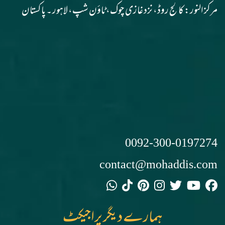
مرکز النور: کالج روڈ، نزد غازی چوک، ٹاؤن شپ، لاہور ۔ پاکستان
0092-300-0197274
contact@mohaddis.com
ہمارے دیگر پراجیکٹ