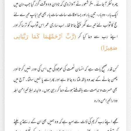
چہرہ نظر آ جائے۔ مگر شعور نے آواز دی کہ نادان وہ وقت گزر گیا جب دن میں
ایک بار، دو بار، تین بار اور بسا اوقات سات سات بار بھی تیرا باپ تیرے لئے
حج کا ثواب لئے تیرے گھر پہنچ جاتا تھا۔ اب ساری عمر اس ثواب کو ترسا کر اور
اپنے رب سے دعا کیا کر
(رَّ‌بِّ ٱرْ‌حَمْهُمَا كَمَا رَ‌بَّيَانِى
صَغِيرً‌ۭا)
کس قدر صحیح بات ہے کہ انسان نعمت کی موجودگی میں اس کی ودر نہیں کرتا اور
چھن جانے کے بعد وہ ہاتھ ملتا رہ جاتا ہے اور پھراسے پا نہیں سکتا۔ آج میں
بھی حسرت و ندامت سے ہاتھ ملتے ہوئے دعا کر رہی ہوں۔ وابدله اهلا خيرا من اهله
ودارا خيرا من داره
مجھے اپنے رب کریم کی ذات سے امید ہے کہ وہ ہمیں بھی ان کے رستے پر چلنے