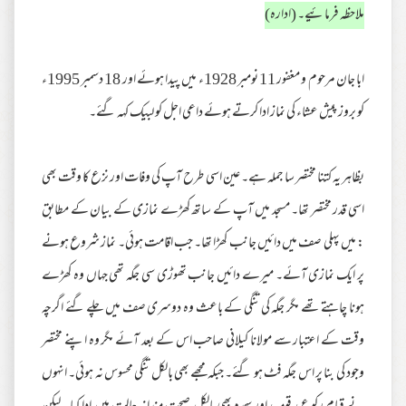
ملاحظہ فرمائیے۔ (ادارہ)
ابا جان مرحوم و مغفور 11 نومبر 1928ء میں پیدا ہوئے اور 18 دسمبر 1995ء
کو بروز پیش عشاء کی نماز ادا کرتے ہوئے داعی اجل کو لبیک کہہ گئے۔
بظاہر یہ کتنا مختصر سا جملہ ہے۔ عین اسی طرح آپ کی وفات اور نزع کا وقت بھی
اسی قدر مختصر تھا۔ مسجد میں آپ کے ساتھ کھڑے نمازی کے بیان کے مطابق
: میں پہلی صف میں دائیں جانب کھڑا تھا۔ جب اقامت ہوئی۔ نماز شروع ہونے
پر ایک نمازی آئے۔ میرے دائیں جانب تھوڑی سی جگہ تھی جہاں وہ کھڑے
ہونا چاہتے تھے مگر جگہ کی تنگی کے باعث وہ دوسری صف میں چلے گئے اگرچہ
وقت کے اعتبار سے مولانا کیلانی صاحب اس کے بعد آئے مگر وہ اپنے مختصر
وجود کی بنا پر اس جگہ فٹ ہو گئے۔ جبکہ مجھے بھی بالکل تنگی محسوس نہ ہوئی۔ انہوں