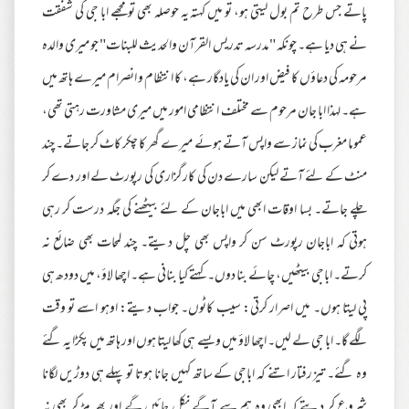
پاتے جس طرح تم بول لیتی ہو، تو میں کہتہ یہ حوصلہ بھی تو مجھے ابا جی کی شفقت
نے ہی دیا ہے۔ چونکہ "مدرسه تدریس القرآن والحدیث للبنات" جو میری والدہ
مرحومہ کی دعاؤں کا فیض اور ان کی یادگار ہے، کا انتظام و انصرام میرے ہاتھ میں
ہے۔ لہذا ابا جان مرحوم سے مختلف انتظامی امور میں میری مشاورت رہتی تھی،
عموما مغرب کی نماز سے واپس آتے ہوئے میرے گھر کا چکر کاٹ کر جاتے۔ چند
منٹ کے لئے آتے لیکن سارے دن کی کارگزاری کی رپورٹ لے اور دے کر
چلے جاتے۔ بسا اوقات ابھی میں اباجان کے لئے بیٹھنے کی جگہ درست کر رہی
ہوتی کہ اباجان رپورٹ سن کر واپس بھی چل دیتے۔ چند لمحات بھی ضائع نہ
کرتے۔ اباجی بیٹھیں، چائے بنا دوں۔ کہتے کیا بنانی ہے۔ اچھا لاؤ، میں دودھ ہی
پی لیتا ہوں۔ میں اصرار کرتی: سیب کاٹوں۔ جواب دیتے: اوہو اسے تو وقت
لگے گا۔ ابا جی لے لیں۔ اچھا لاؤ میں ویسے ہی کھا لیتا ہوں اور ہاتھ میں پکڑا یہ گئے
وہ گئے۔ تیز رفتار اتنے کہ اباجی کے ساتھ کہیں جانا ہوتا تو پہلے ہی دوڑیں لگانا
شروع کر دیتے کہ ابھی وہ ہم سے آگے نکل جائیں گے اور پھر مڑ کر بھی نہ