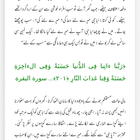
دفعہ اعتکاف بیٹھے، جب گھر آئے تو سب افراد خوشی سے ان کے اردگرد اکٹھے
بیٹھے۔ کو ئی کہتا: اباجی میرے لئے دعا کی؟ میرے لئے کی؟، سب پوچھتے
جاتے۔ میں نے پوچھا ابا جی! آپ نے میرے لئے کیا مانگا تھا۔ ایک لمبی سی
سانس لے کر بولے: میں نے تو بس ایک ہی دعا مانگی ہے" سب کے لئے"
﴿رَ‌بَّنا ءاتِنا فِى الدُّنيا حَسَنَةً وَفِى الءاخِرَ‌ةِ
حَسَنَةً وَقِنا عَذابَ النّارِ‌ ﴿
٢٠١
﴾... سورة البقرة
مالی حالت مستحکم ہونے کے باوجود دنیا کا سامان اکٹھا کرنا، گھروں کو بہت سنوارنا
انہیں کبھی پسند نہ آیا۔ ابھی چار، چھ ماہ قبل کی بات ہے کہ اباجی کو ایک مرتبہ خود
اپنے کپڑے الماری سے نکالنے پڑے۔ اتفاقا سارے کپڑوں پر نظر پڑ گئی۔
محترمہ "آپا جی" سے کہنے لگے۔ میرے اتنے سارے کپڑے ہیں، ان کا حساب