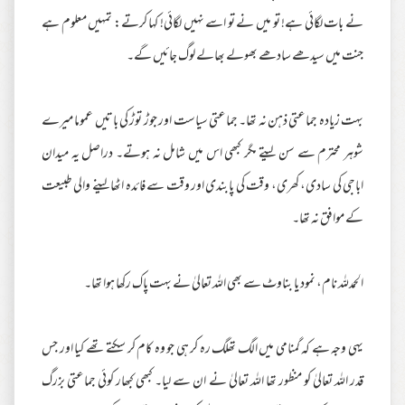
نے بات لگائی ہے! تو میں نے تو اسے نہیں لگائی! کہا کرتے: تمہیں معلوم ہے
جنت میں سیدھے سادھے بھولے بھالے لوگ جائیں گے۔
بہت زیادہ جماعتی ذہن نہ تھا۔ جماعتی سیاست اور جوڑ توڑ کی باتیں عموما میرے
شوہر محترم سے سن لیتے مگر کبھی اس میں شامل نہ ہوتے۔ دراصل یہ میدان
اباجی کی سادی، کھری، وقت کی پابندی اور وقت سے فائدہ اٹھا لینے والی طبیعت
کے موافق نہ تھا۔
الحمدللہ نام، نمود یا بناوٹ سے بھی اللہ تعالیٰ نے بہت پاک رکھا ہوا تھا۔
یہی وجہ ہے کہ گمنامی میں الگ تھلگ رہ کر ہی جو وہ کام کر سکتے تھے کیا اور جس
قدر اللہ تعالیٰ کو منظور تھا اللہ تعالیٰ نے ان سے لیا۔ کبھی کبھار کوئی جماعتی بزرگ