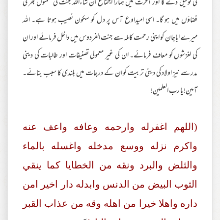
کی توفیق دے گا اور آخرت میں ہمارا اجتماع ان شاءاللہ جنت کی نعمتوں بھری
فضاؤں میں ہو گا۔ اسی امیداوع آس پر دل کو سکون نصیب ہوتا ہے۔ اللہ
میرے اباجان کو اپنی رحمت کاملہ سے جنت الفردوس میں داخل فرمائے اور ان
کی لغزشوں کو معاف فرمائے۔ ان کی غیر معمولی تصنیفات اور طالبات کی دینی
مدرسے نیز اولاد کی دینی تربیت کو ان کے درجات میں بلندی کا سبب بنائے۔
آمین! یا رب العلمین!
(اللهم اغفرله وارحمه وعافه واعف عنه
واكرم نزله ووسع مدخله واغسله بالماء
والثلض والبرد ونقه من الخطايا كما ينقي
الثوب البيض من الدنس وابدله دار اخير امن
داره واهلا خيرا من اهله وقه من عذاب القبر