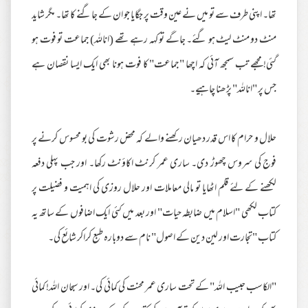
تھا۔ اپنی طرف سے تو میں نے عین وقت پر جگایا جو ان کے جاگنے کا تھا۔ مگر شاید
منٹ دو منٹ لیٹ ہو گئے۔ جاگے تو کہہ رہے تھے (اناللہ) جماعت تو فوت ہو
گئی! مجھے تب سمجھ آئی کہ اچھا "جماعت" کا فوت ہونا بھی ایک ایسا نقصان ہے
جس پر "اناللہ" پڑھنا چاہیے۔
حلال و حرام کا اس قدر دھیان رکھنے والے کہ محض رشوت کی بو محسوس کرنے پر
فوج کی سروس چھوڑ دی۔ ساری عمر کرنٹ اکاؤنٹ رکھا۔ اور جب پہلی دفعہ
لکھنے کے لئے قلم اٹھایا تو مالی معاملات اور حلال روزی کی اہمیت و فضیلت پر
کتاب لکھی "اسلام میں ضابطہ حیات" اور بعد میں کئی ایک اضافوں کے ساتھ یہ
کتاب "تجارت اور لین دین کے اصول" نام سے دوبارہ طبع کراکر شائع کی۔
"الکاسب حبیب اللہ" کے تحت ساری عمر محنت کی کمائی کی۔ اور سبحان اللہ! کمائی