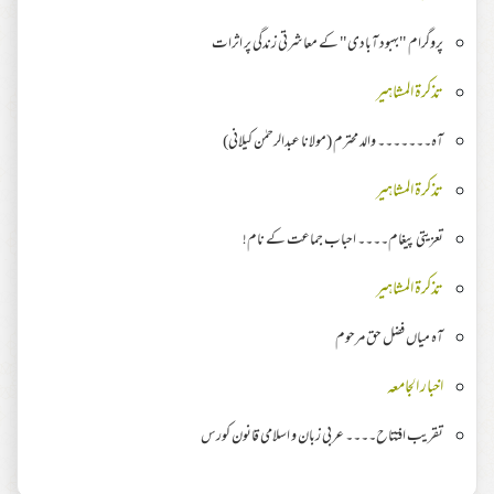
پروگرام "بہبود آبادی" کے معاشرتی زندگی پر اثرات
تذکرۃ المشاہیر
آہ۔۔۔۔۔۔۔ والد محترم (مولانا عبدالرحمٰن کیلانی)
تذکرۃ المشاہیر
تعزیتی پیغام۔۔۔۔ احباب جماعت کے نام!
تذکرۃ المشاہیر
آہ میاں فضل حق مرحوم
اخبار الجامعہ
تقریب افتتاح۔۔۔۔ عربی زبان و اسلامی قانون کورس