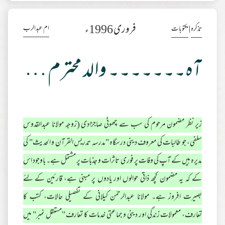
فروری 1996ء
ام عبدالرب
تذکرہ
|
مکتوبات
آہ۔۔۔۔۔۔۔ والد محترم (مولانا عبدالرحمٰن کیلانی)
زیر نظر مضمون مرحوم کی سب سے چھوٹی صاجزادی (زوجہ مولانا عبدالقدوس
سلفی، جو طالبات کی معروف دینی درسگاہ "مدرسہ تدریس القرآن و الحدیث" کی
مدیرہ ہیں کے آپ کی وفات پر فوری تاثرات و جذبات پر مشتمل ہے۔ باوجود اس
کے کہ یہ مضمون کچھ ذاتی حوالوں اور یادوں پر مبنی ہے، قارئین کے لئے
بصیرت افروز ہے۔ مولانا عبدالرحمٰن کیلانی کے تفصیلی حالات، کتب کا
تعارف، معمولات زندگی اور دینی و جماعتی خدمات کا تعارف "مستقل نمبر" میں