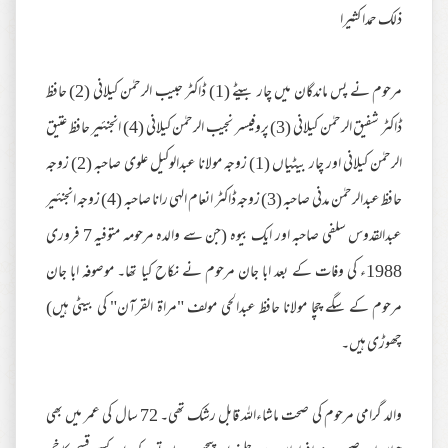
ذلك حمدا كثيرا
مرحوم نے پس ماندگان میں چار بیٹے (1) ڈاکٹر حبیب الرحمٰن کیلانی (2) حافظ
ڈاکٹر شفیق الرحمٰن کیلانی (3) پروفیسر نجیب الرحمٰن کیلانی (4) انجنئیر حافظ عتیق
الرحمٰن کیلانی اور چار بیٹیاں (1) زوجہ مولانا عبدالوکیل علوی صاحبہ (2) زوجہ
حافظ عبدالرحمٰن مدنی صاحبہ (3) زوجہ ڈاکٹر انعام الہی رانا صاحبہ (4) زوجہ انجنئیر
عبدالقدوس سلفی صاحبہ اور ایک بیوہ (جن سے والدہ مرحومہ متوفیہ 7 فروری
1988ء کی وفات کے بعد ابا جان مرحوم نے نکاح کیا تھا۔ موصوفہ ابا جان
مرحوم کے سگے چچا مولانا حافظ عبدالحی مولف "مراة القرآن" کی بیٹی ہیں)
چھوڑی ہیں۔
والد گرامی مرحوم کی صحت ماشاءاللہ قابل رشک تھی۔ 72 سال کی عمر میں بھی