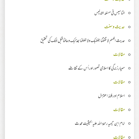
التاسیس فی مسئلہ التدلیس
حدیث وسنت
حدیث اللهم لا تقتلنا بغضبك ولا تهلكنا بعذابك وعافنا قبل ذلك کی تحقیق
مقالات
معیارِ زندگی کا اسلامی تصور اور اُس کے تقاضے
مقالات
اسلام اور فتنہ اعتزال
مقالات
امام ابن تیمیہ رحمة اللہ علیہ بحیثیت محدث
مقالات