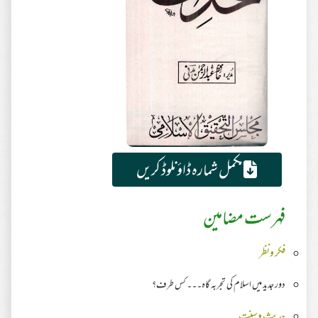
مکمل شمارہ ڈاؤنلوڈ کریں
فہرست مضامین
فکر ونظر
دور جدید میں اسلام کی تجربہ گاہ۔۔۔ کس طرف؟
حدیث وسنت