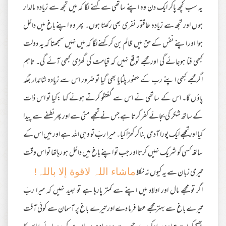
یہ سب کچھ پاکر ایک دن وہ اپنے ساتھی سے کہنے لگا کہ میں تجھ سے زیادہ مالدار
ہوں اور تجھ سے زیادہ طاقتور نفری بھی رکھتا ہوں۔ پھر وہ اپنے باغ میں داخل
ہوا اور اپنے نفس کے حق میں ظالم بن کر کہنے لگا کہ میں نہیں سمجھتا کہ یہ دولت
کبھی فنا ہوجائے گی اور مجھے توقع نہیں کہ قیامت کی گھڑی کبھی آئے گی۔ تاہم
اگرمجھے کبھی اپنے رب کے حضور پلٹایا بھی گیا تو ضرور اس سے زیادہ شاندار جگہ
پاؤں گا۔ اس کے ساتھی نے اس سے گفتگو کرتے ہوئے کہا :کیا تو اس ذات
کے ساتھ شکر کی بجائے کفر کرتا ہے جس نے تجھے مٹی سے اور پھرنطفے سے پیدا
کیا اورتجھے ایک پورا آدمی بنا کر کھڑا کیا۔ میرا ربّ تو وہی اللہ ہے اور میں اس کے
ساتھ کسی کو شریک نہیں کرتا اور جب تو اپنے باغ میں داخل ہو رہاتھا تو اس وقت
تیری زبان سے یہ کیوں نہ نکلا
ماشاء اللہ لاقوة إلا باللہ!
اگر تو مجھے مال اور اولاد میں اپنے سے کمتر پارہا ہے تو بعید نہیں کہ میرا ربّ
تیرے باغ سے بہتر مجھے عطا فرما دے اور تیرے باغ پر آسمان سے کوئی آفت