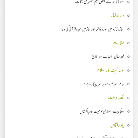
سورۂ فاتحہ کے بعض اہم تفسیری نکات
دار الافتاء
نماز جنازہ میں سورۃ فاتحہ اور نماز میں سجدہ قرآنی کی دعا
مقالات
قحط سالی ،اسباب اور علاج
عیسائیت اور اسلام
عالم اسلام سے بر سر پیکار ہے!
ملک و ملت
پنجابیت، اسلامی قومیت اور پاکستان
یاد رفتگاں