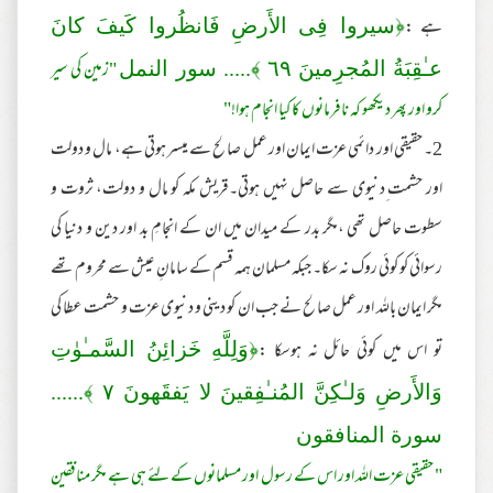
ہے :
﴿سير‌وا فِى الأَر‌ضِ فَانظُر‌وا كَيفَ كانَ
"زمین کی سیر
عـٰقِبَةُ المُجرِ‌مينَ
٦٩
﴾..... سور النمل
کرو اور پھر دیکھو کہ نافرمانوں کا کیا انجام ہوا!"
2۔ حقیقی اور دائمی عزت ایمان اور عمل صالح سے میسر ہوتی ہے، مال و دولت
اور حشمت ِدنیوی سے حاصل نہیں ہوتی۔قریش مکہ کو مال و دولت، ثروت و
سطوت حاصل تھی ،مگر بدر کے میدان میں ان کے انجامِ بد اور دین و دنیا کی
رسوائی کو کوئی روک نہ سکا۔ جبکہ مسلمان ہمہ قسم کے سامانِ عیش سے محروم تھے
مگر ایمان باللہ اور عمل صالح نے جب ان کو دینی و دنیوی عزت و حشمت عطا کی
تو اس میں کوئی حائل نہ ہوسکا :
﴿وَلِلَّهِ خَزائِنُ السَّمـٰو‌ٰتِ
وَالأَر‌ضِ وَلـٰكِنَّ المُنـٰفِقينَ لا يَفقَهونَ
٧
﴾......
سورة المنافقون
" حقیقی عزت اللہ اور اس کے رسول اور مسلمانوں کے لئے ہی ہے مگر منافقین