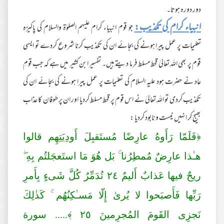
دور دورہ ہوتا۔
انبیاء کرام کی تکذیب:
جو قوم انبیاء کرام علیہم الصلوٰة والسلام کی پاکیزہ
تعلیمات پر عمل پیرا ہونے کی بجائے ان کی تکذیب کرنا شروع کردے تو ایسی
قوم پر بھی اللہ تعالیٰ قحط مسلط فرما دیتے ہیں۔ تفسیر ابن کثیر میں ہے کہ جب قومِ
عاد نے حضرت ہود علیہ السلام کی تعلیمات پر عمل پیرا ہونے کی بجائے ان کی
تکذیب کردی تو اللہ تعالیٰ نے اس قوم پر قحط مسلط کردیا اور ان پر طوفان کا عذاب
بھیج کر انہیں نیست و نابود کردیا :
﴿فَلَمّا رَ‌أَوهُ عارِ‌ضًا مُستَقبِلَ أَودِيَتِهِم قالوا
هـٰذا عارِ‌ضٌ مُمطِرُ‌نا ۚ بَل هُوَ مَا استَعجَلتُم بِهِ ۖ
ر‌يحٌ فيها عَذابٌ أَليمٌ
٢٤
تُدَمِّرُ‌ كُلَّ شَىءٍ بِأَمرِ‌
رَ‌بِّها فَأَصبَحوا لا يُر‌ىٰ إِلّا مَسـٰكِنُهُم ۚ كَذ‌ٰلِكَ
نَجزِى القَومَ المُجرِ‌مينَ
٢٥
﴾..... سورة