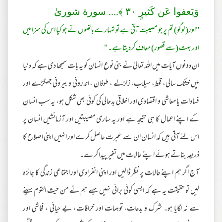
وَيَعفوا عَن كَثيرٍ‌
٣٠
﴾.... سورة شورىٰ
"اور( لوگو) تم پر جو مصیبت آتی ہے تو تمہارے ہاتھوں نے جو کیا اس کی سزا میں
اور بہت (سے قصور) معاف کردیتا ہے۔ "
ان دونوں آیات میں اللہ تعالیٰ نے بنی نوع انسان کو یہ بات سمجھا دی ہے کہ دنیا
میں خشک سالی، قحط، سیلاب، زلزلے ، طوفان ، اندرونی و بیرونی جھگڑے اور
فسادات یا معاشی و اقتصادی اور اخلاقی بدحالی کی کوئی بھی شکل ہو، یہ سب انسان
کے اپنے اعمال کا ہی نتیجہ ہے اور یہ ساری مصیبتیں اور آزمائشیں انسان پر
اس لئے آتی ہیں کہ انسان ان سے عبرت حاصل کرے اور انہیں اپنی اصلاح کا
ذریعہ بناتے ہوئے اپنے حالات میں تغیر پیدا کرے۔
آج اگر ہم اپنے حالات پر نظر ڈالیں اور اپنی انفرادی اور اجتماعی زندگی کا جائزہ
لیں تو حقیقت یہ ہے کہ ایسی کوئی برائی نہیں جسے ہم نے من حیث القوم سینے
سے نہ لگایا ہو۔ شرک و بدعات، توہمات اور خرافات، بے حیائی ، فحاشی اور