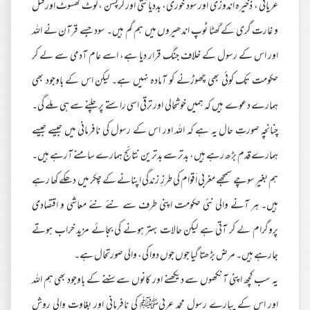
عریانی ، ذخیرہ اندوزی اور سود خوری، بددیانتی اور کرپشن ، لوٹ کھسوٹ اورقتل
و غارت گری کے گھٹا ٹوپ اندھیروں میں ہم گم ہیں۔ سود جسے قرآن نے اللہ
اور اس کے رسول کے خلاف جنگ قرار دیا ہے، اسے عام آدمی سے لے کر
حکومت تک کوئی بھی چھوڑنے کو آمادہ نہیں ہے۔ لیکن اس کے باوجود بھی
ہمارے دعوے ہیں کہ ہمیں خوشحالی اور ترقی اسی راستے پر چلنے سے ہی ملے گی۔
چنانچہ صورتِ حال یہ ہے کہ اللہ اور اس کے رسول کی نافرمانی میں جیسے جیسے
ہمارے قدم بڑھ رہے ہیں، بدتر سے بدترین نتائج ہمارے سامنے آرہے ہیں۔
ہم بغیر سوچے سمجھے مغربی اَقوام کی طرزِ زندگی اپنانے کے چکر میں دھکے کھا رہے
ہیں۔ ہر آنے والی نئی حکومت اپنی طرف سے نئے نئے معاشی و اقتصادی
پروگرام لے کر آتی ہے لیکن حالات بہتر ہونے کی بجائے مزید خراب ہوتے
جارہے ہیں۔ مرض بڑھتا گیا جوں جوں دوا کی، والی صورتحال ہے۔
یہ سب کچھ اپنی آنکھوں سے دیکھنے اور کانوں سے سننے کے باوجود بھی ہم اللہ
اور اس کے پیارے رسول محمد عربیﷺ کی نافرمانی اور بغاوت والی روش