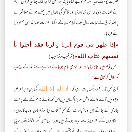
حضرت یوسف علیہ السلام کوبے گناہ پابند ِسلاسل کرا دیا تھا۔ چنانچہ قرآن حکیم
نے شہادت دی کہ اس زناکاری اور فحاشی کی دلدل میں پھنسے ہوئے معاشرے
پر اللہ تعالیٰ نے سات سال تک قحط مسلط کئے رکھا، حضرت عبداللہ بن مسعود
نے فرمایا :
«إذا ظهر في قوم الزنا والربا فقد أحلوا بأ
(ترغیب وترہیب)
نفسهم عتاب الله»
"جس قوم میں زناکاری اور سود خوری عام ہوجائے وہ اپنے لئے اللہ کے عذاب
کو حلال کرلیتی ہے"
آج کس قدر افسوسناک بات ہے کہ
کی بنیاد پر معرضِ
'لا إله إلا الله'
وجود میں آنے والے وطن عزیز پاکستان میں اس گھناؤنے جرم کے لئے پرمٹ
جاری کئے جاتے ہیں اور اخبارات کے کئی صفحات حیا سوز تصاویر اور بدکاروں ،
اداکاروں کے انٹرویوز سے سیاہ ہوتے ہیں اور رہی سہی کسر الیکٹرانک میڈیا