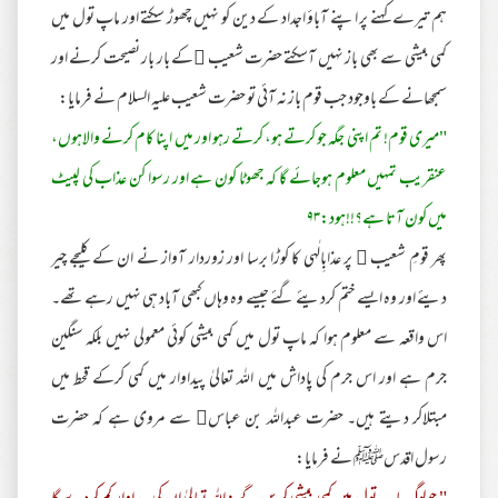
ہم تیرے کہنے پر اپنے آباؤ اجداد کے دین کو نہیں چھوڑ سکتے اور ماپ تول میں
کمی بیشی سے بھی باز نہیں آسکتے حضرت شعیب کے بار بار نصیحت کرنے اور
سمجھانے کے باوجود جب قوم باز نہ آئی تو حضرت شعیب علیہ السلام نے فرمایا:
"میری قوم! تم اپنی جگہ جو کرتے ہو، کرتے رہو اور میں اپنا کام کرنے والاہوں،
عنقریب تمہیں معلوم ہوجائے گا کہ جھوٹا کون ہے اور رسوا کن عذاب کی لپیٹ
میں کون آتا ہے؟!!ہود:۹۳
پھر قومِ شعیب  پر عذابِالٰہی کا کوڑا برسا اور زوردار آواز نے ان کے کلیجے چیر
دیئے اور وہ ایسے ختم کردیئے گئے جیسے وہ وہاں کبھی آباد ہی نہیں رہے تھے۔
اس واقعہ سے معلوم ہوا کہ ماپ تول میں کمی بیشی کوئی معمولی نہیں بلکہ سنگین
جرم ہے اور اس جرم کی پاداش میں اللہ تعالیٰ پیداوار میں کمی کرکے قحط میں
مبتلاکر دیتے ہیں۔ حضرت عبداللہ بن عباس سے مروی ہے کہ حضرت
رسول اقدسﷺ نے فرمایا: