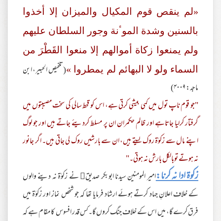
«لم ينقص قوم المکيال والميزان إلا أخذوا
بالسنين وشدة الموٴنة وجور السلطان عليهم
ولم يمنعوا زکاة أموالهم إلا منعوا القَطْرَ من
(تلخیص الحبیر، ابن
السماء ولو لا البهائم لم يمطروا »
ماجہ: ۴۰۰۹)
"جو قوم ناپ تول میں کمی بیشی کرتی ہے، اس کو قحط سالی کی سخت مصیبتوں میں
گرفتار کرلیا جاتاہے اور ظالم حکمران ان پر مسلط کردیئے جاتے ہیں اور جو لوگ
اپنے مال سے زکوٰة روک لیتے ہیں، ان سے بارشیں روک لی جاتی ہیں۔ اگر جانور
نہ ہوتے توبالکل بارش نہ ہوتی۔"
زکوة ادا نہ کرنا:
امیر المومنین سیدنا ابوبکر صدیق نے زکوٰة نہ دینے والوں
کے خلاف اعلانِ جہاد کرتے ہوئے ارشاد فرمایا تھا کہ جو شخص نماز اور زکوٰة میں
فرق کرے گا، میں اس کے خلاف جنگ کروں گا۔کس قدر افسوس کا مقام ہے کہ