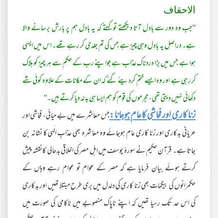
الاحقاف
"جب وہ دور سے بادل آتا دیکھتے تو کہتے کہ یہ بادل ہم پر بارش برسانے والا
ہے۔ دراصل یہ بادل وہی چیز ہے جس کی تم جلدی کر رہے تھے۔ اس میں ایسی
ہوا ہے جس میں بڑا دردناک عذاب ہے جواپنے رب کے حکم سے ہر چیز کو ہلاک
کر رہی ہے اور وہ ایسے ختم کردیئے گئے کہ ان کے مکانات کے علاوہ کوئی شے
دکھائی نہیں دیتی تھی، مجرموں کی قوم کو ہم ایسا ہی بدلہ دیا کرتے ہیں۔"
زنا کاری اور فحاشی کاعام ہوجانا:
جس معاشرے میں بے حیائی، فحاشی اور
عریانی بدکاری اور زنا کاری عام ہوجائے وہ معاشرہ بھی عذابِ الٰہی کا نشانہ بن
جاتا ہے۔ قرآنِ حکیم نے سورہٴ یوسف میں اہل مصر کی اخلاقی بدحالی کانقشہ پیش
کرتے ہوئے بیان فرمایا ہے کہ مصر کے عوام تو عوام رہے وہاں کے
حکمرانوں کی بیگمات بھی زنا کاری کی دلدل میں بری طرح مبتلا تھیں اور بدکاری
کی اس حد تک رسیا تھیں کہ اپنے ناپاک منصوبے میں ناکامی کی صورت میں