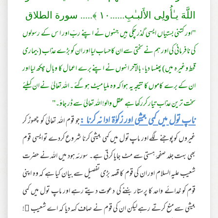
اللَّهَ يـٰأُولِى الأَلبـٰبِ......
١٠
﴾..... سورة الطلاق
"اور کتنی بستیاں ایسی گذر چکی ہیں جنہوں نے اپنے ربّ اور ا س کے رسولوں
کی نافرمانی کی اور ہم نے سختی سے ان کاحساب لیا اور ان کو بڑے عذاب (بیماری
قحط وغیرہ میں) پھنسا دیا، بالآخر انہوں نے اپنے برے اعمال کا وبال چکھ لیا اور
ان کے برے کاموں کا نتیجہ یہ ہوا کہ وہ ملیا میٹ ہوگئے ۔ اللہ تعالیٰ نے ان کیلئے
سخت ترین عذاب تیار کررکھا ہے عقل والو! اللہ تعالیٰ سے ڈر جاؤ۔"
ناپ تول میں کمی بیشی اور زکوٰة ادا نہ کرنا :
جو قوم اللہ تعالیٰ کو چھوڑ کر
غیروں کو پوجنے لگے اور ماپ تول میں کمی بیشی کرنا شروع کردے تو ایسی قوم
بھی بہت جلد صفحہٴ ہستی سے مٹ جایا کرتی ہے۔ سورئہ ہود میں اللہ نے حضرت
شعیب علیہ السلام اور ان کی قوم کا قصہ بڑی تفصیل سے بیان کیا ہے کہ وہ اپنی
قوم کو خدائے واحد کا پرستار بننے کی دعوت دیتے رہے اور ماپ تول میں کمی
بیشی سے منع کرتے رہے لیکن ان کی قوم نے صاف کہہ دیا کہ اے شعیب !