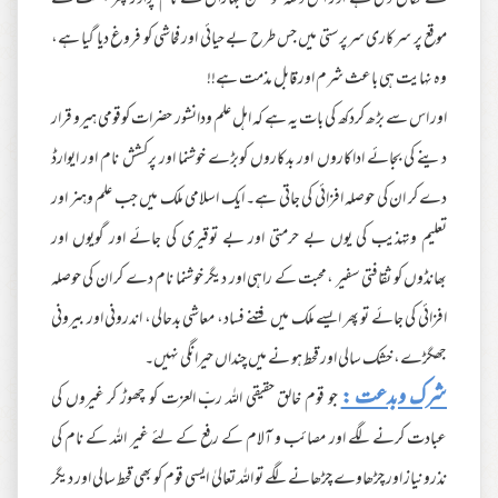
نے نکال دی ہے اور اس دفعہ تو جشن بہاراں کے نام پراور پھر بسنت کے
موقع پر سرکاری سرپرستی میں جس طرح بے حیائی اور فحاشی کو فروغ دیا گیا ہے،
وہ نہایت ہی باعث شرم اور قابل مذمت ہے!!
اور اس سے بڑھ کردکھ کی بات یہ ہے کہ اہل علم ودانشور حضرات کوقومی ہیرو قرار
دینے کی بجائے اداکاروں اور بدکاروں کوبڑے خوشنما اور پرکشش نام اور ایوارڈ
دے کر ان کی حوصلہ افزائی کی جاتی ہے۔ ایک اسلامی ملک میں جب علم وہنر اور
تعلیم وتہذیب کی یوں بے حرمتی اور بے توقیری کی جائے اور گویوں اور
بھانڈوں کو ثقافتی سفیر ،محبت کے راہی اور دیگر خوشنما نام دے کر ان کی حوصلہ
افزائی کی جائے تو پھر ایسے ملک میں فتنے فساد، معاشی بدحالی، اندرونی اور بیرونی
جھگڑے، خشک سالی اور قحط ہو نے میں چنداں حیرانگی نہیں۔
شرک وبدعت :
جو قوم خالق حقیقی اللہ ربّ العزت کو چھوڑ کر غیروں کی
عبادت کرنے لگے اور مصائب و آلام کے رفع کے لئے غیر اللہ کے نام کی
نذرونیاز اور چڑھاوے چڑھانے لگے تو اللہ تعالیٰ ایسی قوم کو بھی قحط سالی اور دیگر