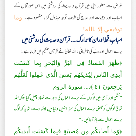
غرض سے سطورِ ذیل میں قرآن و حدیث کی روشنی میں اس صورتحال کے
اسباب اور وجوہات اور علاج کی طرف توجہ مبذول کرانا مقصود ہے۔
وما
توفيقي إلا بالله!
اسبابِ قحط اور ان کا تدارک ... قرآن و حدیث کی روشنی میں
برے اعمال اور ربّ کی نافرمانی :اللہ تعالیٰ نے قرآن حکیم میں فرمایاہے:
﴿ظَهَرَ‌ الفَسادُ فِى البَرِّ‌ وَالبَحرِ‌ بِما كَسَبَت
أَيدِى النّاسِ لِيُذيقَهُم بَعضَ الَّذى عَمِلوا لَعَلَّهُم
يَر‌جِعونَ
٤١
﴾.... سورة الروم
"خشکی اور تری میں لوگوں کے برے اعمال کی وجہ سے فساد پھیل گیا تاکہ اللہ
تعالیٰ لوگوں کوبعض برے اعمال کی سزا انہیں دنیا میں چکھا دے، شاید کہ لوگ
برے اعمال سے باز آجائیں۔"
﴿وَما أَصـٰبَكُم مِن مُصيبَةٍ فَبِما كَسَبَت أَيديكُم