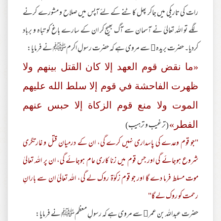
رات کی تاریکی میں جاکر پھل کاٹنے کے لئے آپس میں صلاح و مشورے کرنے
لگے تو اللہ تعالیٰ نے آسمان سے آگ بھیج کر ان کے سارے باغ کو تباہ و برباد
کردیا۔ حضرت بریدہ سے مروی ہے کہ حضرت رسولِ اکرمﷺ نے فرمایا:
«ما نقض قوم العهد إلا کان القتل بينهم ولا
ظهرت الفاحشة في قوم إلا سلط الله عليهم
الموت ولا منع قوم الزکاة إلا حبس عنهم
(ترغیب و ترہیب)
الفطر»
"جو قوم وعدے کی پاسداری نہیں کرے گی، ان کے درمیان قتل و غارتگری
شروع ہوجائے گی اور جس قوم میں زنا کاری عام ہوجائے گی، ان پر اللہ تعالیٰ
موت مسلط فرما دے گا اور جو قوم زکوٰة روک لے گی، اللہ تعالیٰ ان سے بارانِ
رحمت کو روک لے گا"
حضرت عبداللہ بن عمر سے مروی ہے کہ رسولِ معظمﷺ نے فرمایا: