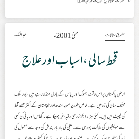
حضرت مولانا شیخ الحدیث محمد عبداللہ 
مئی 2001ء
عبد الملک
متفرق مقالات
قحط سالی ،اسباب اور علاج
ارضِ پاکستان پر اس وقت بھوک اور پیاس کے بادل منڈلا رہے ہیں، پورا ملک
خشک سالی کی زد میں ہے۔ خاص طور پر صوبہ سندھ اور بلوچستان کے اکثر حصے قحط
کی لپیٹ میں ہیں۔ کئی ہزار ایکڑ زرعی رقبہ بنجر ہوچکا ہے۔ گھاس اور پانی کی کمی
سے مویشیوں کی ہلاکت ہورہی ہے۔ بجلی کی بار بار بندش کی وجہ سے معمول کی