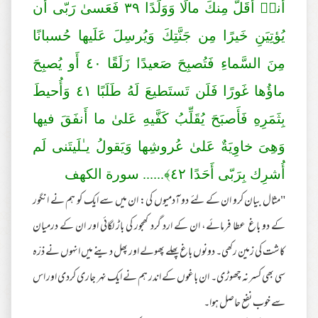
أَنا۠ أَقَلَّ مِنكَ مالًا وَوَلَدًا
٣٩
فَعَسىٰ رَ‌بّى أَن
يُؤتِيَنِ خَيرً‌ا مِن جَنَّتِكَ وَيُر‌سِلَ عَلَيها حُسبانًا
مِنَ السَّماءِ فَتُصبِحَ صَعيدًا زَلَقًا
٤٠
أَو يُصبِحَ
ماؤُها غَورً‌ا فَلَن تَستَطيعَ لَهُ طَلَبًا
٤١
وَأُحيطَ
بِثَمَرِ‌هِ فَأَصبَحَ يُقَلِّبُ كَفَّيهِ عَلىٰ ما أَنفَقَ فيها
وَهِىَ خاوِيَةٌ عَلىٰ عُر‌وشِها وَيَقولُ يـٰلَيتَنى لَم
أُشرِ‌ك بِرَ‌بّى أَحَدًا
٤٢
﴾...... سورة الكهف
"مثال بیان کرو ان کے لئے دو آدمیوں کی: ان میں سے ایک کو ہم نے انگور
کے دو باغ عطا فرمائے، ان کے ارد گرد کھجور کی باڑ لگائی اور ان کے درمیان
کاشت کی زمین رکھی۔ دونوں باغ پھلے پھولے اور پھل دینے میں انہوں نے ذرّہ
سی بھی کسر نہ چھوڑی۔ ان باغوں کے اندر ہم نے ایک نہر جاری کردی اور اس
سے خوب نفع حاصل ہوا۔