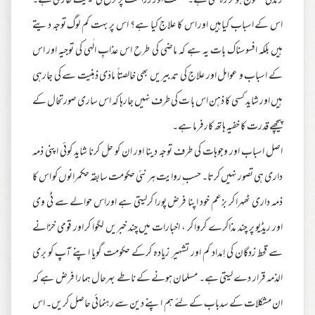
زندگی مفلوج ہو کر رہ گئی ہے۔ صنعت اور زراعت پر نزع کی کیفیت طاری ہے۔
اس کے اسباب کیاہیں اور اس کا علاج کیا ہے؟ اس پر بہت کم لوگ توجہ دیتے
ہیں بلکہ افسوسناک بات یہ ہے کہ ماضی کی طرح اس عذابِ الٰہی کی توجیہ اور اس
کے اسباب و عوامل اور علاج کی تدبیریں بھی خالصتاً مادّی ذہنیت سے کی جارہی
ہیں اور شاید کسی کا ذہن اس با ت کی طرف نہیں جارہا کہ اس ساری صورتحال کے
پیچھے قدرت کا خفیہ ہاتھ کارفرما ہے۔
اصل اسباب اور وجوہات کی طرف توجہ دینا اور ان کو حل کرنا شاید کوئی اپنی ذمہ
داری ہی تصور نہیں کرتا۔ حسب ِروایت ہر نئی حکومت سابقہ حکمرانوں کو اس کا
ذمہ داری ٹھہرا کر بزعم خود اپنا فرض پورا کرلیتی ہے اوراس حوالے سے ٹی وی
اور ریڈیو پر چند مذاکرے کروا کر ، اخبارات میں چند خبریں لگوا کر اور قومی خزانے
سے قحط زدگان کی اِمداد کم اور تشہیر زیادہ کرکے حکومت گویا اپنے آپ کو بری
الذمہ قرار دے لیتی ہے۔ مسلمان ہونے کے ناطے بہرحال ہمارا فرض ہے کہ
ان مشکلات کے سدباب کے لئے ہم اپنے دین سے رہنمائی حاصل کریں۔ اس