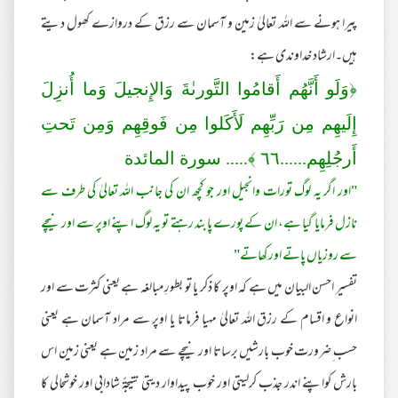
پیرا ہونے سے اللہ تعالیٰ زمین و آسمان سے رزق کے دروازے کھول دیتے
ہیں۔ارشاد خداوندی ہے:
﴿وَلَو أَنَّهُم أَقامُوا التَّور‌ىٰةَ وَالإِنجيلَ وَما أُنزِلَ
إِلَيهِم مِن رَ‌بِّهِم لَأَكَلوا مِن فَوقِهِم وَمِن تَحتِ
أَر‌جُلِهِم......
٦٦
﴾..... سورة المائدة
"اور اگر یہ لوگ تورات وانجیل اور جو کچھ ان کی جانب اللہ تعالیٰ کی طرف سے
نازل فرمایا گیا ہے، ان کے پورے پابند رہتے تو یہ لوگ اپنے اوپر سے اور نیچے
سے روزیاں پاتے اور کھاتے"
تفسیر احسن البیان میں ہے کہ اوپر کا ذکر یا تو بطورِ مبالغہ ہے یعنی کثرت سے اور
انواع و اقسام کے رزق اللہ تعالیٰ مہیا فرماتا یا اوپر سے مراد آسمان ہے یعنی
حسب ِضرورت خوب بارشیں برساتا اور نیچے سے مراد زمین ہے یعنی زمین اس
بارش کواپنے اندر جذب کرلیتی اور خوب پیداوار دیتی نتیجةً شادابی اور خوشحالی کا