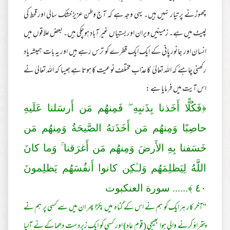
چھوڑنے پر تیار نہیں ہیں۔ یہی وجہ ہے کہ آج وطن عزیز خشک سالی اور قحط کی
لپیٹ میں ہے۔ زمینیں ویران اور بستیاں غیر آباد ہوچکی ہیں۔ بعض علاقوں میں
انسان اور جانور پانی کے ایک ایک قطرے کو ترس رہے ہیں اور یہ بات ہمیشہ یاد
رکھنی چاہئے کہ اللہ تعالیٰ کا عذاب مختلف نوعیت کا ہوتا ہے جیسا کہ اللہ تعالیٰ نے
اس آیت میں فرمایا ہے :
﴿فَكُلًّا أَخَذنا بِذَنبِهِ ۖ فَمِنهُم مَن أَر‌سَلنا عَلَيهِ
حاصِبًا وَمِنهُم مَن أَخَذَتهُ الصَّيحَةُ وَمِنهُم مَن
خَسَفنا بِهِ الأَر‌ضَ وَمِنهُم مَن أَغرَ‌قنا ۚ وَما كانَ
اللَّهُ لِيَظلِمَهُم وَلـٰكِن كانوا أَنفُسَهُم يَظلِمونَ
٤٠
﴾...... سورة العنكبوت
"آخر کار ہر ایک کو ہم نے اس کے گناہ میں پکڑا پھر ان میں سے کسی پر ہم نے
پتھراؤ کرنے والی ہوا بھیجی (قومِ عاد) اور کسی کو ایک زبردست دھماکے نے آلیا