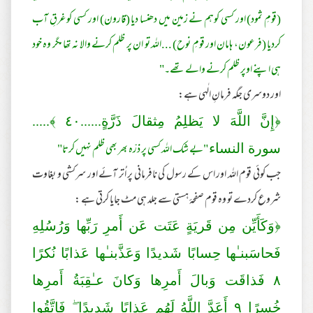
(قومِ ثمود) اور کسی کوہم نے زمین میں دھنسا دیا (قارون) اور کسی کو غرقِ آب
کردیا (فرعون، ہامان اور قومِ نوح) ...اللہ تو ان پر ظلم کرنے والا نہ تھا مگر وہ خود
ہی اپنے اوپر ظلم کرنے والے تھے۔"
اور دوسری جگہ فرمانِ الٰہی ہے:
﴿إِنَّ اللَّهَ لا يَظلِمُ مِثقالَ ذَرَّ‌ةٍ......
٤٠
﴾.....
"بے شک اللہ کسی پر ذرّہ بھر بھی ظلم نہیں کرتا"
سورة النساء
جب کوئی قوم اللہ اور اس کے رسول کی نافرمانی پر اُتر آئے اور سرکشی و بغاوت
شروع کردے تو وہ قوم صفحہٴ ہستی سے جلد ہی مٹ جایا کرتی ہے :
﴿وَكَأَيِّن مِن قَر‌يَةٍ عَتَت عَن أَمرِ‌ رَ‌بِّها وَرُ‌سُلِهِ
فَحاسَبنـٰها حِسابًا شَديدًا وَعَذَّبنـٰها عَذابًا نُكرً‌ا
٨
فَذاقَت وَبالَ أَمرِ‌ها وَكانَ عـٰقِبَةُ أَمرِ‌ها
خُسرً‌ا
٩
أَعَدَّ اللَّهُ لَهُم عَذابًا شَديدًا ۖ فَاتَّقُوا