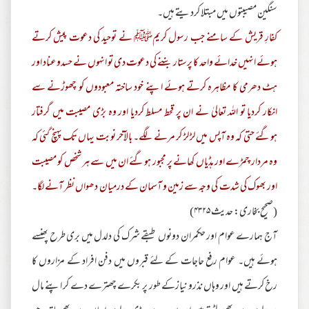
سنگین مصیبتوں میں مبتلا کردیتے ہیں۔
کفارِ قریش کے سامنے جب رسول کریمﷺ نے توحید کی دعوت پیش کرتے
ہوئے انہیں خدائے واحد کا پرستار بننے کی دعوت دی تو انہوں نے حسدوعناد اور
ہٹ دھرمی کا مظاہرہ کرتے ہوئے اپنے خود ساختہ معبودوں کو چھوڑنے سے
انکار کردیا تو اللہ تعالیٰ نے ان پر قحط مسلط کردیا اور وہ بڑی مصیبت میں گرفتار
ہوگئے حتیٰ کہ وہ آپس میں لڑ لڑ کر مرنے لگے۔ بالآخر نوبت یہاں تک پہنچ گئی کہ
وہ مردار چمڑے اور ہڈیاں کھانے پر مجبور ہوگئے ان میں سے ہر شخص کو مصیبت
اور بھوک کی شدت کی وجہ سے زمین و آسمان کے درمیان دھواں نظر آنے لگا۔
(صحیح بخاری: حدیث ۴۳۲۵)
آج ہمارے عوام اور حکمران دونوں طبقے شرک کی دلدل میں بری طرح پھنسے
ہوئے ہیں۔ عوام رفع حاجات کے لئے قبروں میں دفن افراد کے مزاروں کا
رخ کرتے ہیں اور وہاں نذرو نیازکے طور پر بکرے چھترے دے کر اپنے مال