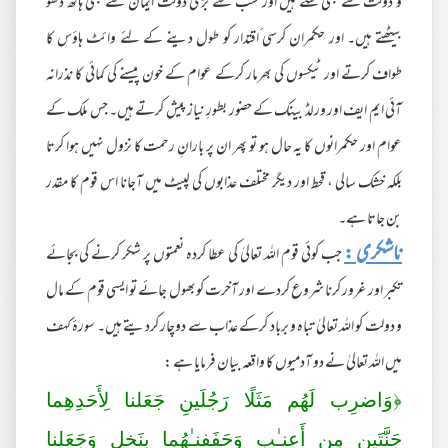
و دولت سے بھی لٹتے ہیں اور سب سے بڑی دولت ایمان سے بھی ہاتھ دھو
بیٹھتے ہیں۔ اور حکمران کرسی ٴاقتدار کو طول دینے کے لئے وائٹ ہاؤس کا
طواف کرتے اور ٹیکسوں کی بھرمار کرکے عوام کے خون پیسنے کی کمائی کا نذرانہ
آئی ایم ایف اور ورلڈ بینک کے حضور بطورِ نیاز پیش کرتے ہیں۔ جس ملک کے
عوام اور حکمرانوں کا یہ حال ہو تو پھر ان پر بارانِ رحمت کا نزول نہیں ہوا کرتا
بلکہ خشک سالی ، قحط اور دیگر مختلف عذابوں کی لپیٹ میں آجانا اس قوم کا مقدر
بن جاتا ہے۔
ناشکری :
جب کوئی قوم اللہ تعالیٰ کی عطا کردہ نعمتوں پر شکر کرنے کی بجائے
تکبر اور غرور کرنا شروع کردے اور آخرت کوبھول جائے تو ایسی قوم کے مال
و دولت کو اللہ تعالیٰ تباہ و برباد کرکے عذاب سے دوچار کردیتے ہیں۔ سورہٴ کہف
میں اللہ تعالیٰ نے دو آدمیوں کا واقعہ بیان فرمایا ہے :
﴿وَاضرِ‌ب لَهُم مَثَلًا رَ‌جُلَينِ جَعَلنا لِأَحَدِهِما
جَنَّتَينِ مِن أَعنـٰبٍ وَحَفَفنـٰهُما بِنَخلٍ وَجَعَلنا