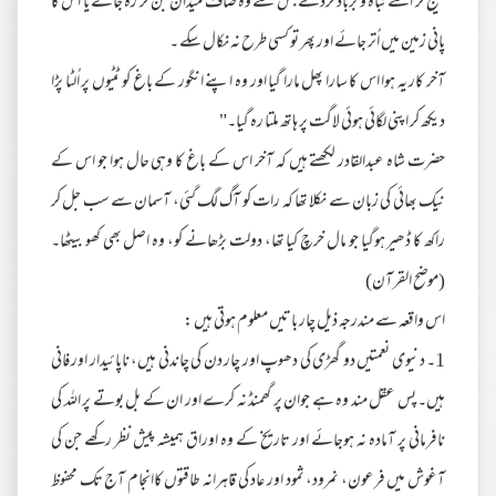
بھیج کر اسے تباہ و برباد کردے جس سے وہ صاف میدان بن کر رہ جائے یا اس کا
پانی زمین میں اُتر جائے اور پھر تو کسی طرح نہ نکال سکے ۔
آخر کار یہ ہوا اس کا سارا پھل مارا گیا اور وہ اپنے انگور کے باغ کو ٹٹیوں پر اُلٹا پڑا
دیکھ کر اپنی لگائی ہوئی لاگت پر ہاتھ ملتا رہ گیا۔"
حضرت شاہ عبدالقادر لکھتے ہیں کہ آخر اس کے باغ کا وہی حال ہوا جو اس کے
نیک بھائی کی زبان سے نکلا تھا کہ رات کو آگ لگ گئی، آسمان سے سب جل کر
راکھ کا ڈھیر ہوگیا جو مال خرچ کیا تھا، دولت بڑھانے کو، وہ اصل بھی کھو بیٹھا۔
(موضح القرآن)
اس واقعہ سے مندرجہ ذیل چار باتیں معلوم ہوتی ہیں :
1۔ دنیوی نعمتیں دو گھڑی کی دھوپ اور چار دن کی چاندنی ہیں، ناپائیدار اور فانی
ہیں۔ پس عقل مند وہ ہے جوان پر گھمنڈ نہ کرے اور ان کے بل بوتے پر اللہ کی
نافرمانی پر آمادہ نہ ہوجائے اور تاریخ کے وہ اوراق ہمیشہ پیش نظر رکھے جن کی
آغوش میں فرعون، نمرود، ثمود اور عاد کی قاہرانہ طاقتوں کاانجام آج تک محفوظ