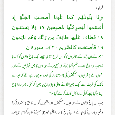
فرمایا:
﴿إِنّا بَلَونـٰهُم كَما بَلَونا أَصحـٰبَ الجَنَّةِ إِذ
أَقسَموا لَيَصرِ‌مُنَّها مُصبِحينَ
١٧
وَلا يَستَثنونَ
١٨
فَطافَ عَلَيها طائِفٌ مِن رَ‌بِّكَ وَهُم نائِمونَ
١٩
فَأَصبَحَت كَالصَّر‌يمِ
٢٠
﴾... سورة ن
"ہم نے ان (مکہ کے کافروں) کو اس طرح آزمایا جیسے ایک باغ والوں کو آزمایا
تھا جب وہ باغ والے قسم اُٹھا بیٹھے کہ صبح ہوتے ہی اس کا پھل توڑ لیں گے اور
انہوں نے ( غریبوں، مسکینوں کی) استثناء نہ کی تو وہ سو ہی رہے تھے کہ تیرے
مالک کی طرف سے ایک پھیرا لگانے والی (بلا) باغ پر پھیرا کر گئی۔ پھر سارا باغ
ایسا ہوگیا جیسے کوئی سارا پھل کاٹ کر لے گیا ہو"
جب ان باغ والوں نے غریبوں، مسکینوں اور یتیموں کو ان کا حق (عشر و زکوٰة
وغیرہ) دینے کی بجائے اپنے باغ کا سارا پھل خود ہی سمیٹنے کا پروگرام بنایا اور