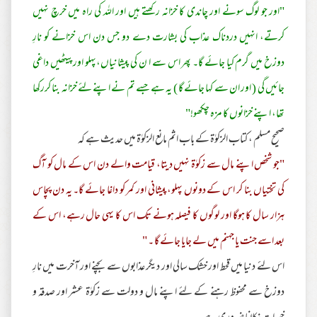
"اور جو لوگ سونے اور چاندی کا خزانہ رکھتے ہیں اور اللہ کی راہ میں خرچ نہیں
کرتے، انہیں دردناک عذاب کی بشارت دے دو جس دن اس خزانے کو نارِ
دوزخ میں گرم کیا جائے گا۔ پھر اس سے ا ن کی پیشانیاں،پہلو اورپیٹھیں داغی
جائیں گی ( اور ان سے کہا جائے گا ) یہ ہے جسے تم نے اپنے لئے خزانہ بنا کررکھا
تھا، اپنے خزانوں کا مزہ چکھو!"
صحیح مسلم ، کتاب الزکوٰة کے باب اثم مانع الزکوٰة میں حدیث ہے کہ
"جو شخص اپنے مال سے زکوٰة نہیں دیتا، قیامت والے دن اس کے مال کو آگ
کی تختیاں بنا کر اس کے دونوں پہلو،پیشانی اور کمر کو داغا جائے گا۔ یہ دن پچاس
ہزار سال کا ہوگا اور لوگوں کا فیصلہ ہونے تک اس کا یہی حال رہے، اس کے
بعد اسے جنت یا جہنم میں لے جایا جائے گا ۔ "
اس لئے دنیا میں قحط اور خشک سالی اور دیگر عذابوں سے بچنے اور آخرت میں نارِ
دوزخ سے محفوظ رہنے کے لئے اپنے مال و دولت سے زکوٰة عشر اور صدقہ و