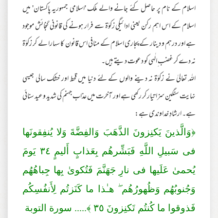
اسلام کے نام پر حاصل کئے جانے والے ملک 'اسلامی جمہوریہ پاکستان' میں
اسلام کے اس اہم رکن یعنی ادائیگی زکوٰة سے فرار ہونے کی قانونی گنجائش موجود
ہے اور درہم و دینار کے پجاری اسلام کے منافی اس قانون کا سہارا لے کر زکوٰة
نہ دے کر غضب ِالٰہی کو دعوت دیتے ہیں۔
اللہ تعالیٰ نے زکوٰة نہ دینے والوں کے لئے دنیا میں قحط اور خشک سالی جیسی
نہایت سنگین سزا تیار کر رکھی ہے اور آخرت میں عذاب جہنم کی شدید وعید سنائی
ہے۔ ارشادِ خداوندی ہے:
﴿وَالَّذينَ يَكنِزونَ الذَّهَبَ وَالفِضَّةَ وَلا يُنفِقونَها
فى سَبيلِ اللَّهِ فَبَشِّر‌هُم بِعَذابٍ أَليمٍ
٣٤
يَومَ
يُحمىٰ عَلَيها فى نارِ‌ جَهَنَّمَ فَتُكوىٰ بِها جِباهُهُم
وَجُنوبُهُم وَظُهورُ‌هُم ۖ هـٰذا ما كَنَزتُم لِأَنفُسِكُم
فَذوقوا ما كُنتُم تَكنِزونَ
٣٥
﴾..... سورة التوبة