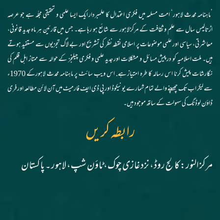
’ماہنامہ محدث لاہور‘ امت مسلمہ میں فکری اعتدال کا علمبردار ایک ایسا علمی و تحقیقی مجلّہ ہے جو عرصہ
اڑتالیس سال سے علم و ثقافت کے مرکز لاہور سے شائع ہو رہا ہے۔ جس میں قارئین ہر ماہ جدید قانونی،
معاشرتی، سیاسی اور علمی موضوعات پر اسلامی نقطہ نظر کی تشریح اور بے لاگ تجزیوں سے مستفید ہوتے
ہیں۔ ملت اسلامیہ کو درپیش مسائل و مشکلات اور جدید علمی و فکری چیلنجز کے حوالہ سے ممتاز اہل قلم کی
نگارشات پیش کرنا اس رسالہ کا طرہ امتیاز ہے. اس ویب سائٹ پر ماہنامہ محدث لاہورکے 1970ء
سے لیکر اب تک چھپنے والے تمام شمارے یونیکوڈ اور پی ڈی ایف فارمیٹ میں آن لائن مطالعہ اور فری
ڈاؤن لوڈنگ کی سہولت کے ساتھ موجود ہیں۔
رابطہ کریں
مرکز النور: کالج روڈ، نزد غازی چوک، ٹاؤن شپ، لاہور ۔ پاکستان