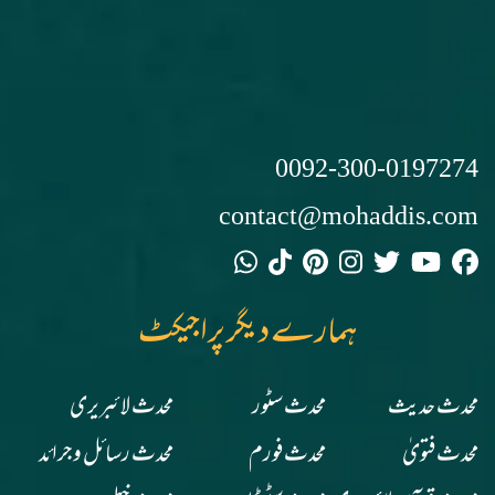
0092-300-0197274
contact@mohaddis.com
ہمارے دیگر پراجیکٹ
محدث حدیث
محدث سٹور
محدث لائبریری
محدث فتویٰ
محدث فورم
محدث رسائل وجرائد