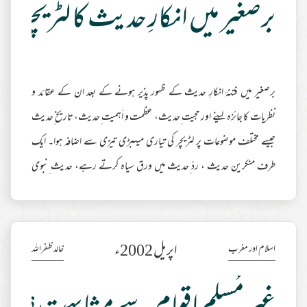
برصغیر میں انکارِ حدیث کا لٹریچر
برصغیر میں فتنۂ انکارِ حدیث کے ظہور پذیر ہونے کے بعد ان کے عقائد و
نظریات کا جائزہ لینے اور حجیت ِحدیث، عظمت و اَہمیت ِحدیث، تاریخ ِحدیث
جیسے مختلف موضوعات پر لٹریچر کی تیاری میںبڑی تیزی سے اضافہ ہوا۔ ایک
طرف منکرین حدیث ، ردّ ِحدیث میں ورق سیاہ کرتے رہے، حدیث ِنبوی
ﷺ کے بارے میں شکوک و شبہات اور اعتراضات پھیلانے کے لئے
رسائل و جرائد میں مضامین اور کتابیں پھیلائی گئیں۔ اس کے بالمقابل حدیث
ِرسول کی حجیت کے قائل اہل علم حضرات نے اس کی تردید میں خوب لکھا۔
اپریل 2002ء
اسلام اور مغرب
خالد ظفراللہ
رسائل وجرائد میں مضامین کے علاوہ اعلیٰ تحق
مزید مطالعہ