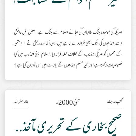
غیر مُسلم اقوام سے مشابہت؟
امریکہ کی موجودہ جنگ طالبان کی بجائے اسلام سے جنگ ہے، بعض اہل دانش
اسے تہذیبوں کی جنگ بھی قرار دے رہے ہیں، جیسا کہ صدر بش نے ۱۱/ستمبر
کے حملوں کو امریکی تہذیب کے خلاف حملہ قرار دیا۔اسلام اپنی تہذیب میں کیا
خصوصیات رکھتا ہے اور غیر مسلم تہذیبوں کے بارے میں اس کا رویہ کیا ہے ؟
زیر نظر مضمون اسی موضوع کے بعض پہلوؤں پر روشنی ڈالتا ہے ۔ محدث، جولائی
۲۰۰۱ء کا شمارہ بھی اسلام اور مغرب کی اسی تہذیبی کشمکش سے مخصوص تھا، جس
کا مطالعہ بھی اس سلسلے میں مفید ہوگا۔علامہ ابن تیمیہ کی کتاب اقتضاء الصراط
مئی 2000ء
کتبِ حدیث
خالد ظفراللہ
المستق
مزید مطالعہ
صحیح بخاری کے تحریری مآخذ....