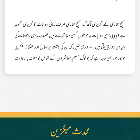
صحیح بخاری کے تحریری مآخذ کیا صحیح بخاری صرف زبانی روایات کاتحریری مجموعہ
ہے؟ (((مذہبی روایات عام طور پر کسی معاشرے میں مختلف مذہبی رجحانات کی
بنیاد پر رواج پاتی ہیں۔ضروری نہیں کہ ان کی پشت پر صالح اور محققانہ فکرہی
موجود ہو۔یہی وجہ ہے کہ جو لوگ مسلم معاشروں کے تعامل کو سنت یا روایت
متواترہ کا نام دے کر احادیث صحیحہ کو ان پرپیش کرناضروری سمجھتے ہیں ہم انہیں
فن حدیث سے ناواقف سمجھتے ہیں۔اس کے بالمقابل فن روایت ایک نہایت
ذمہ دارانہ فن ہے جس کے پیچھے نہایت گہری علمی بنیادیں موجود ہیں۔
درحقیقت عہد
مزید مطالعہ
محدث میگزین