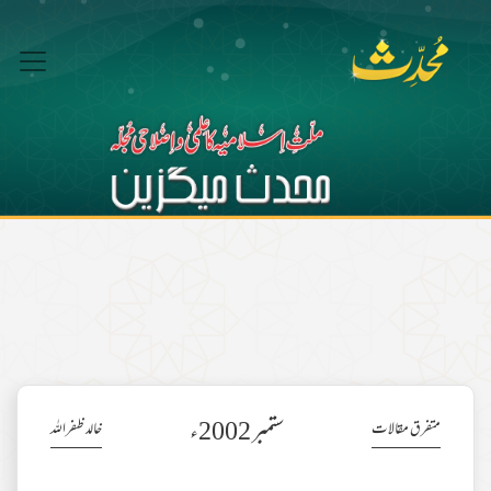
ستمبر 2002ء
متفرق مقالات
خالد ظفراللہ