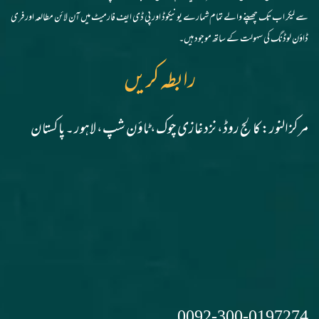
سے لیکر اب تک چھپنے والے تمام شمارے یونیکوڈ اور پی ڈی ایف فارمیٹ میں آن لائن مطالعہ اور فری
ڈاؤن لوڈنگ کی سہولت کے ساتھ موجود ہیں۔
رابطہ کریں
مرکز النور: کالج روڈ، نزد غازی چوک، ٹاؤن شپ، لاہور ۔ پاکستان
0092-300-0197274