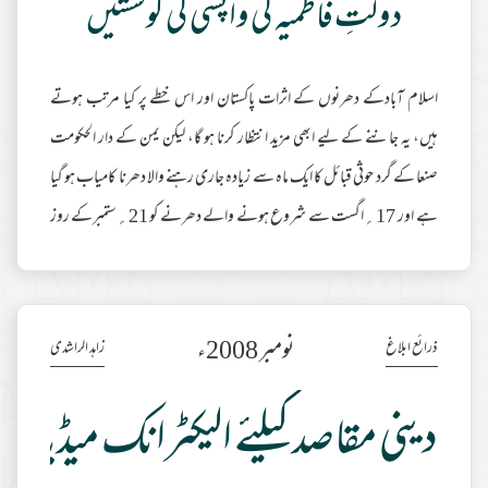
دولتِ فاطمیہ کی واپسی کی کوششیں
اسلام آبادکے دھرنوں کے اثرات پاکستان اور اس خطے پر کیا مرتب ہوتے
ہیں، یہ جاننے کے لیے ابھی مزید انتظار کرنا ہو گا، لیکن یمن کے دار الحکومت
صنعا کے گرد حوثی قبائل کا ایک ماہ سے زیادہ جاری رہنے والا دھرنا کامیاب ہو گیا
ہے اور 17؍اگست سے شروع ہونے والے دھرنے کو 21؍ستمبرکے روز
اقوامِ متحدہ کے ایلچی جمال بن عمر کی نگرانی میں ہونے والے اس معاہدے نے
تکمیل تک پہنچا دیا ہے کہ حکومت مستعفی ہو جائے گی اور اس کی جگہ ٹیکنوکریٹ
حکومت قائم ہوگی۔ چند سال قبل 'عرب بہار'کی عوامی یلغار کے بعد علی عبد اللّٰہ
نومبر 2008ء
ذرائع ابلاغ
زاہد الراشدی
صالح ک
مزید مطالعہ
دینی مقاصد کیلئے الیکٹرانک میڈیا کا 