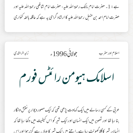
ہے: 1۔ حضرت امام مالک رحمۃ اللہ علیہ، حضرت امام شافعی رحمۃ اللہ علیہ اور
حضرت امام احمد بن حنبل رحمۃ اللہ علیہ کا ارشاد گرامی یہ ہے کہ عاقلہ بالغہ کنواری
لڑکی ولی کی رضامندی اور اجازت کے بغیر نکاح نہیں کر سکتی بلکہ ولی کی اجازت
اور رضا کی صورت میں بھی ایجاب و قبول کا اختیار لڑکی کو حاصل نہیں ہے بلکہ اس
کی طرف سے یہ ذمہ داری ولی سر انجام دے گا۔ 2۔
مزید مطالعہ
جولائی 1996ء
اسلام اور مغرب
زاہد الراشدی
اسلامک ہیومن رائٹس فورم
عربی کے کسی رسالے میں ایک کہاوت پڑھی تھی کہ ایک مصور دیوار پر نقش ونگار
بنا رہا تھا اور تصویر میں ایک انسان اور ایک شیر کو اس کیفیت میں دکھا رہا تھا کہ
انسان شیر کاگلا گھونٹ رہا ہے۔اتنے میں ایک شیر کا وہاں سے گزر ہوا اور اس