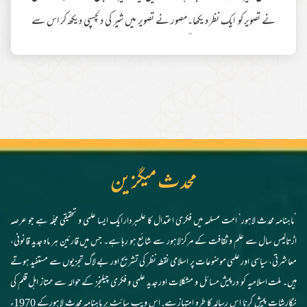
نے تصویر کو ایک نظر دیکھا۔مصور نے تصویر میں شیر کی دلچسپی دیکھ کر اس سے
پوچھا سناؤ میاں! تصویر اچھی لگی؟شیر نے جواب دیا کہ میاں!اصل بات یہ ہے کہ
قلم تمھارے ہاتھ میں ہے۔ جیسے چاہے منظر کشی کرو،ہاں اگر قلم میرے ہاتھ میں
ہوتا تو یقیناً تصویر کا منظر اس سے مختلف ہوتا۔ کچھ اسی
مزید مطالعہ
محدث میگزین
’ماہنامہ محدث لاہور‘ امت مسلمہ میں فکری اعتدال کا علمبردار ایک ایسا علمی و تحقیقی مجلّہ ہے جو عرصہ
اڑتالیس سال سے علم و ثقافت کے مرکز لاہور سے شائع ہو رہا ہے۔ جس میں قارئین ہر ماہ جدید قانونی،
معاشرتی، سیاسی اور علمی موضوعات پر اسلامی نقطہ نظر کی تشریح اور بے لاگ تجزیوں سے مستفید ہوتے
ہیں۔ ملت اسلامیہ کو درپیش مسائل و مشکلات اور جدید علمی و فکری چیلنجز کے حوالہ سے ممتاز اہل قلم کی
نگارشات پیش کرنا اس رسالہ کا طرہ امتیاز ہے. اس ویب سائٹ پر ماہنامہ محدث لاہورکے 1970ء