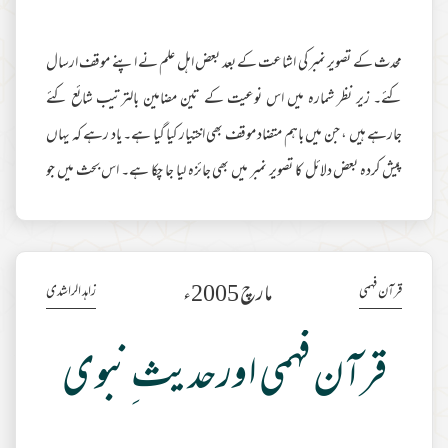
محدث کے تصویر نمبر کی اشاعت کے بعد بعض اہل علم نے اپنے موقف ارسال
کئے۔ زیر نظر شمارہ میں اس نوعیت کے تین مضامین بالترتیب شائع کئے
جارہے ہیں ، جن میں باہم متضاد موقف بھی اختیار کیا گیا ہے۔ یاد رہے کہ یہاں
پیش کردہ بعض دلائل کا تصویر نمبر میں بھی جائزہ لیا جا چکا ہے۔ اس بحث میں جو
اہل علم مزید حصہ لینا چاہیں ، ان کے لئے 'محدث' کے صفحات حاضر ہیں ۔ چند
شماروں میں ان تکمیلی مضامین کی اشاعت کے بعد ان شاء اللہ ان پر ایک جامع
تبصرہ پیش کیا جائے گا تاکہ قارئین انتشارِ فکری کی بجائے ایک واضح نتیجہ تک پہنچ
مارچ 2005ء
قرآن فہمی
زاہد الراشدی
مزید مطالعہ
قرآن فہمى اورحديث ِنبوى