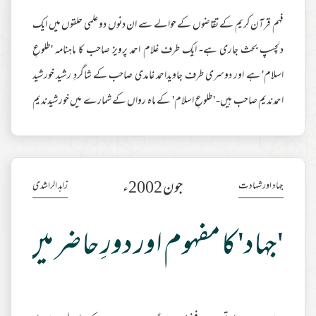
فہم قرآن كريم كے تقاضوں كے حوالے سے ان دنوں دو علمى حلقوں ميں ايك
دلچسپ بحث جارى ہے- ايك طرف غلام احمد پرويز صاحب كا ماہنامہ 'طلوعِ
اسلام' ہے اور دوسرى طرف جاويداحمد غامدى صاحب كے شاگردِ رشيد خورشيد
احمدنديم صاحب ہيں- 'طلوعِ اسلام' كے ماہ رواں كے شمارے ميں خورشيدنديم
كا ايك مضمون، جس ميں انہوں نے پرويز صاحب كى فكر پر تنقيد كى ہے، شائع ہوا
ہے اور اس كے جواب ميں ادارہ طلوع اسلام كى طرف سے ايك تفصيلى مضمون
بهى اسى شمارے ميں شامل اشاعت ہے- ہميں ان مضامين كى باقى تفصيلات
جون 2002ء
جہاد اور شہادت
زاہد الراشدی
سے زيادہ دلچسپى نہيں، البتہ ا
مزید مطالعہ
'جہاد' کا مفہوم اور دورِ حاضر میں 