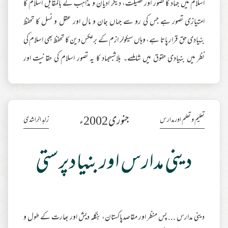
اسلام میں جہاد کا تصور اور فضیلت، دیگر ادیان و مذاہب کے بالمقابل اسلام کا
امتیازی تصور ہے جس کی رو سے جہاں جان و مال اور عقل و نسل کا تحفظ
بنیادی حق قرار پاتا ہے، وہاں سیکولر ازم کے برعکس دین کا تحفظ بھی اسلام کی
نظر میں بنیادی حقوق میں شاملہے۔ بلاشبہجہاد کا یہ تصور اسلام کی حقانیت اور
جامعیت کا بہت بڑا ثبوت ہے۔مولانا زاہد الراشدی قلم و دانش کے ان مجاہدین
میں شامل ہیں جو موقع بموقع ایسے تصورات کو اجاگر کرتے رہتے ہیں۔ اسی سلسلے
میں پنجاب یونیورسٹی (شیخ زاید اسلامک سنٹر) کے زیر اہتمام ایک سیمینار
مزید
جنوری 2002ء
تعلیم و تعلم اور مدارس
زاہد الراشدی
مطالعہ
دینی مدارس اور بنیادپرستی
دینی مدارس ... پس منظر اور مقاصدپاکستان، بنگلہ دیش اور بھارت کے طول و