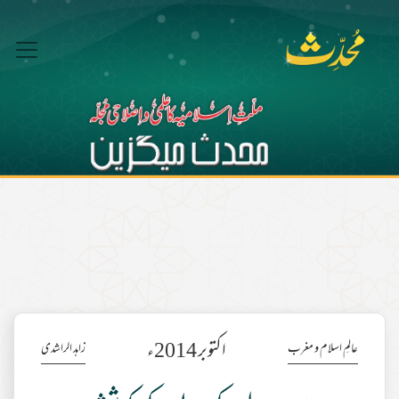
اکتوبر 2014ء
عالمِ اسلام و مغرب
زاہد الراشدی