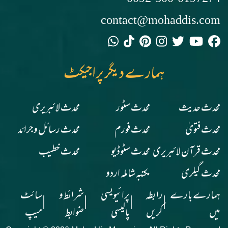
contact@mohaddis.com
ہمارے دیگر پراجیکٹ
محدث حدیث
محدث سٹور
محدث لائبریری
محدث فتویٰ
محدث فورم
محدث رسائل وجرائد
محدث قرآن لائبریری
محدث سٹوڈیو
محدث خطیب
محدث گیلری
مکتبہ شاملہ اردو
ہمارے بارے
رابطہ
پرائیویسی
شرائط و
سائٹ
|
|
|
|
میں
کریں
پالیسی
ضوابط
میپ