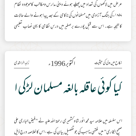
عرض میں لاکھوں کی تعداد میں پھیلے ہوئے دینی مدارس ومکاتب کاموجودہ نظام
۱۸۵۷ء کی جنگ ِآزادی میں مسلمانوں کی ناکامی کے بعد پیدا ہونے والے حالات
کانتیجہ ہے۔ اس سے قبل پورے برصغیر میں درسِ نظامی کا یہی نصاب تعلیمی
اداروں میں رائج تھا جو مغل بادشاہت کے دور میں اس وقت کی ضروریات اور
تقاضوں کو سامنے رکھ کرمرتب کیا گیا تھا اور جو اَب بھی ہمارے دینی مدارس میں
بدستور رائج چلا آرہا ہے۔فارسی اس دور میں سرکاری زبان تھی اور عدالتوں میں
اکتوبر 1996ء
نکاح میں ولی کی حیثیت
زاہد الراشدی
فقہ
مزید مطالعہ
کیا کوئی عاقلہ بالغہ مسلمان لڑکی اہ
اس سلسلہ میں علامہ سید محمد انور شاہ کشمیری رحمۃ اللہ علیہ نے "فیض الباری علی
صحیح البخاری" میں فقہی مذاہب کی جو تفصیل بیان کی ہے، اس کا خلاصہ درج ذیل